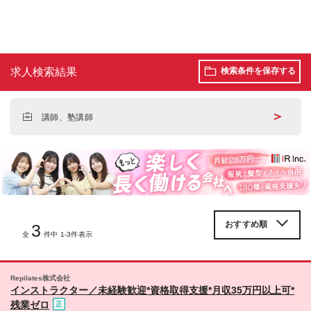
求人検索結果
検索条件を保存する
＞
講師、塾講師
3
全
件中 1-3件表示
Repilates株式会社
インストラクター／未経験歓迎*資格取得支援*月収35万円以上可*
残業ゼロ