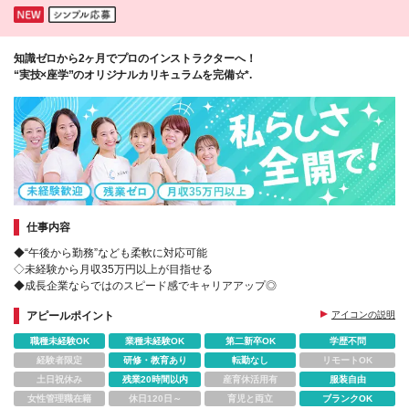
知識ゼロから2ヶ月でプロのインストラクターへ！
“実技×座学”のオリジナルカリキュラムを完備☆*.
仕事内容
◆“午後から勤務”なども柔軟に対応可能
◇未経験から月収35万円以上が目指せる
◆成長企業ならではのスピード感でキャリアアップ◎
アピールポイント
アイコンの説明
職種未経験OK
業種未経験OK
第二新卒OK
学歴不問
経験者限定
研修・教育あり
転勤なし
リモートOK
土日祝休み
残業20時間以内
産育休活用有
服装自由
女性管理職在籍
休日120日～
育児と両立
ブランクOK