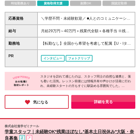
時短勤務あり
資格取得支援
副業OK
国認定取得
応募資格
＼学歴不問・未経験歓迎／ ■人とのコミュニケーショ
ンが好きな方 ■さまざまなスキルを身につけたい方 ■
やりたいことがまだ定まっていない方 ⇒将来のキャ
給与
月給29万円～40万円＋残業代全額＋各種手当 ※残業
リアパスは入社後に決定可能！ まずはお気軽にご
代は別途全額支給いたします。 ※全国出張（日帰り～
相談ください♪
1ヶ月以内）の可能性あり。 ■エリア勤務 月給26万円
勤務地
【転勤なし】全国から希望を考慮して配属【U・Iター
～40万円＋残業代全額＋各種手当 ※残業代は別途全
ン歓迎】 【本社】 東京都豊島区西池袋3丁目22-9
額支給いたします。 ※出張先はご自宅から車で1時間
パークアクシス池袋1F 【店舗】 ■東京都 豊島区西
PR
インタビュー
フォトクリップ
程度の場所のみ。
池袋／新宿区下宮比町／昭島市武蔵野／稲城市若葉台
／八王子市みなみ野 ■北海道 苫小牧市柳町／札幌市
■山形県 東田川郡三川町猪子和田庫 ■神奈川県 藤
スタジオを訪れて感じたのは、スタッフ同士の自然な連携と、落
沢市辻堂新町 ■茨城県 龍ケ崎市小柴／東茨城郡茨城
ち着いた活気。レッスン前後には情報共有や声かけが活発に行わ
町 ■埼玉県 さいたま市緑区東浦和／さいたま市岩槻
れ、未経験スタートの方もすぐに馴染める雰囲気でした。
区本丸／吉川市美南 ■千葉県 銚子市三崎町／野田市
また、印象的だったのは「まず自分が体感する」という文化。レ
宮崎／館山市八幡／山武市成東／木更津市築地 ■山梨
ッスン受講や研修を通して、身体の変化を実感したうえでお客様
県 笛吹市石和町窪中島 ■静岡県 静岡市葵区柚木
に向き合う姿勢が、説得力と信頼につながっていると感じまし
詳細を見る
気になる
た。
／浜松市中央区入野町／富士宮市浅間町 ■愛知県 西
春日井郡豊山町大字豊場字林先／丹羽郡扶桑町大字南
山名字高塚／豊橋市野依町落合／豊田市東山町／稲沢
市天池五反田町／名古屋市南区菊住／常滑市りんくう
株式会社進学ゼミナール
町／名古屋市中村区平池町 ■三重県 四日市市泊小柳
学童スタッフ｜未経験OK*残業ほぼなし*基本土日祝休み*大阪・奈
町／四日市市日永 ■富山県 砺波市中神 ■岐阜県 岐
良募集
阜市柳津町丸野 ■滋賀県 大津市一里山 ■兵庫県 川