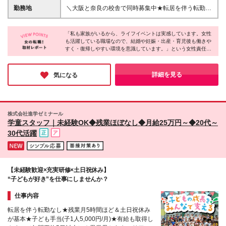
教育の熱意重視】の採用／ ★教育業界に就きたい
━━━━━━━━━━━ ■月給25万円～(運転手当含
勤務地
＼大阪と奈良の校舎で同時募集中★転居を伴う転勤な
が、学力面が不安な方 ★学校の先生に挑戦したい
む) ※運転不可の場合は面接にて要相談 ┗固定残業代
し／ ■帝塚山校※オープニング募集 大阪府大阪市住吉
が、プライベートも充実したい方 ★家事や子育てを
24,442円～／15時間分 超過分は別途支給 ■アルバ
区帝塚山西1丁目1-13 ベルメゾン帝塚山1階 ■堀江校
しながらも社会で活躍したい方 ★イベントや楽しい
イトの場合（12時～19時／月～金シフト制） ★大
「私も家族がいるから、ライフイベントは実感しています。女性
大阪市西区南堀江3-11-22 アキ開発南堀江ビル 5階
ことが大好きな方 といった方はぜひ一度、お話を聞
も活躍している職場なので、結婚や妊娠・出産・育児後も働きや
阪：時給1300円～ ★奈良：時給1051円～ ┗運転が可
■都島校 大阪府大阪市都島区善源寺町1-5-28 アーバン
すく・復帰しやすい環境を意識しています。」という女性責任者
かせてください！
能な方は、運転手当として時給100円アップ！
アイム1F ■蒲生四丁目駅前校 大阪府大阪市城東区今
ならではの視点と心強いメッセージをいただきました。基本土日
━━━━━━━━━━━ 【労働時間固定の場合】
福西1-9-7 蒲生ユニコーンビル2F・3F ■緑橋校 大阪府
がお休みで、5日以上の連休あり。残業もほぼ無く、業界の中で
━━━━━━━━━━━ ■月給23万円～(運転手当含
大阪市東成区東中本2-7-26 ライフハウスツネⅡ号館
も抜群の環境に驚きました！お仕事のやりがいも活き活きとお話
詳細を見る
気になる
む) ※運転不可の場合は面接にて要相談 ┗固定残業代
されていて、長く楽しく働けると感じました♪
1F ■豊中上野校 大阪府豊中市上野西1丁目4-35 ■学園
22,317円～／15時間分 超過分は別途支給 ■アルバ
前本部校 奈良県奈良市学園北1-11-10 森田ビル2F ※
イトの場合（12時～19時／月～金シフト制） ★大
変更の範囲：上記を除く当社関連勤務地 ※関西限定求
阪：時給1300円～ ★奈良：時給1051円～ ┗運転が可
人※ ※関西本社
株式会社進学ゼミナール
能な方は、運転手当として時給100円アップ！
学童スタッフ｜未経験OK◆残業ほぼなし◆月給25万円～◆20代～
━━━━━━ 【共通項目】 ━━━━━━ ※年齢・経
30代活躍
験・能力を考慮の上、優遇いたします ※試用期間最大
3ヶ月(給与は変わりません) ※月ごとの新規入塾純増
数により別途インセンティブを支給(支給は賞与と合
算)
【未経験歓迎×充実研修×土日祝休み】
“子どもが好き”を仕事にしませんか？
仕事内容
転居を伴う転勤なし★残業月5時間ほど＆土日祝休み
が基本★子ども手当(子1人5,000円/月)★有給も取得し