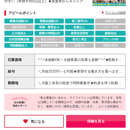
やすい（年間平均5日以上）★異業界からキャリアチ
ェンジした先輩多数★賞与年2回★オープニング募集
校舎あり
アピールポイント
アイコンの説明
職種未経験OK
業種未経験OK
第二新卒OK
学歴不問
経験者限定
研修・教育あり
転勤なし
リモートOK
土日祝休み
残業20時間以内
産育休活用有
服装自由
女性管理職在籍
休日120日～
育児と両立
ブランクOK
時短勤務あり
資格取得支援
副業OK
国認定取得
応募資格
*-*-*未経験OK！元接客業の先輩も多数*-*-* ■長期キャ
リア形成のため45歳以下の方 ■高卒以上 ■自動車普通
免許（AT限定可）をお持ちの方 ※免許をお持ちでな
給与
＼月給25万円～も可能★希望する働き方を選べます／
い方は、面接の際にご相談ください
＜正社員＞ ◆変形労働あり 【月給25万円～(運転手当
含む)】 ※固定残業代24,442円～／15時間分 ※運転不
勤務地
＼大阪と奈良の校舎で同時募集中★転居を伴う転勤な
可の場合は面接にて要相談 ◆労働時間固定 【月給23
し／ ■帝塚山校：大阪府大阪市住吉区帝塚山西1丁目
万円～(運転手当含む)】 ※固定残業代22,317円～／15
1-13 ベルメゾン帝塚山1階 ■堀江校：大阪市西区南堀
時間分 ※運転不可の場合は面接にて要相談 ＜アルバ
「私も家族がいるから、ライフイベントは実感しています。女性
江3-11-22 アキ開発南堀江ビル 5階 ■都島校：大阪
も活躍している職場なので、結婚や妊娠・出産・育児後も働きや
イト＞ ◆変形労働あり ・大阪：時給1300円～ ・奈
府大阪市都島区善源寺町1-5-28 アーバンアイム1F ■
すく・復帰しやすい環境を意識しています。」という女性責任者
良：時給1051円～ ※運転が可能な方は、運転手当と
蒲生四丁目駅前校：大阪府大阪市城東区今福西1-9-7
ならではの視点と心強いメッセージをいただきました。基本土日
して時給100円アップ！ ※12時～19時／月～金シフト
蒲生ユニコーンビル2F・3F ■緑橋校：大阪府大阪市東
がお休みで、5日以上の連休あり。残業もほぼ無く、業界の中で
制 ◆労働時間固定 ・大阪：時給1300円～ ・奈良：時
成区東中本2-7-26 ライフハウスツネⅡ号館1F ■豊中
も抜群の環境に驚きました！お仕事のやりがいも活き活きとお話
詳細を見る
気になる
給1051円～ ※運転が可能な方は、運転手当として時
されていて、長く楽しく働けると感じました♪
上野校：大阪府豊中市上野西1丁目4-35 ■学園前本部
給100円アップ！ ※12時～19時／月～金シフト制 ＜
校：奈良県奈良市学園北1-11-10 森田ビル2F ※変更の