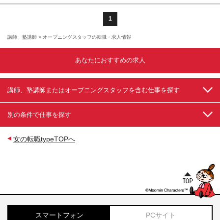
共通項目＞ ※年齢・経験・能力を考慮の上、優遇いた
範囲：上記を除く当社関連勤務地 ※関西限定求人※ ※
します ※試用期間最大3ヶ月(給与は変わりません) ※
関西本社
1
月ごとの新規入塾純増数により別途インセンティブを
支給(支給は賞与と合算) ※残業超過分は別途支給
講師、塾講師 × オープニングスタッフの転職・求人情報
あなたにおすすめの求人
講師、塾講師またはオープニングスタッフを含む仕事を探す
別の条件で仕事を探す
女の転職typeTOPへ
スマートフォン
PCサイト