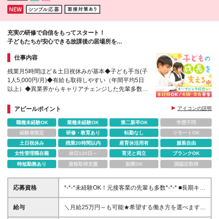
辺郡猪名川町松尾台／加西市北条町北条 ■香川県 高
松市香西本町
充実の研修で自信をもってスタート！
子どもたちが安心できる放課後の居場所を
一緒につくりましょう♪
仕事内容
残業月5時間ほど＆土日祝休みが基本◆子ども手当(子
1人5,000円/月)◆有給も取得しやすい（年間平均5日
以上）◆異業界からキャリアチェンジした先輩多数◆
賞与年2回◆各校舎駅徒歩5分以内◆オープニング募
集校舎あり
アピールポイント
アイコンの説明
職種未経験OK
業種未経験OK
第二新卒OK
学歴不問
経験者限定
研修・教育あり
転勤なし
リモートOK
土日祝休み
残業20時間以内
産育休活用有
服装自由
女性管理職在籍
休日120日～
育児と両立
ブランクOK
時短勤務あり
資格取得支援
副業OK
国認定取得
応募資格
*-*-*未経験OK！元接客業の先輩も多数*-*-* ■長期キャ
リア形成のため45歳以下の方 ■高卒以上 ■自動車普通
免許（AT限定可）をお持ちの方 ※免許をお持ちでな
給与
＼月給25万円～も可能★希望する働き方を選べます／
い方は、面接の際にご相談ください ＼【子どもへの
━━━━━━━━━━━ 【変形労働ありの場合】