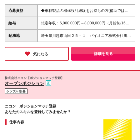
応募資格
◆車載製品の機構設計経験をお持ちの方(補助ではな
く主担当として) 目安年数5年以上 ◆CATIA V5によ
る設計経験をお持ちの方(サーフェスを含むモデリン
給与
想定年収：6,000,000円～8,000,000円（月給制/16分
グ、アセンブリ、図面作成) ◆樹脂成形部品の設計経
割した金額を毎月支給） ※前職年収、ご年齢、ご経験
験をお持ちの方 ◆カーメーカー、社内関連部門、各
を考慮の上決定します ※残業代は別途支給します ※正
勤務地
埼玉県川越市山田２５－１ パイオニア株式会社川越
サプライヤとの折衝業務を経験されている方 ◆学歴
社員は賞与年2回あり
事業所 ※就業場所の変更範囲：会社の定める場所
不問
詳細を見る
気になる
株式会社ニコン【ポジションマッチ登録】
オープンポジション
ニコン ポジションマッチ登録
あなたのスキルを登録してみませんか？
仕事内容