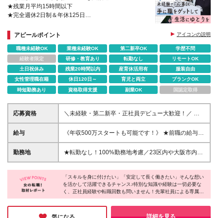
★残業月平均15時間以下
★完全週休2日制＆年休125日
★産育休取得実績あり
★年収500万円のスタートOK
アピールポイント
アイコンの説明
職種未経験OK
業種未経験OK
第二新卒OK
学歴不問
経験者限定
研修・教育あり
転勤なし
リモートOK
土日祝休み
残業20時間以内
産育休活用有
服装自由
女性管理職在籍
休日120日～
育児と両立
ブランクOK
時短勤務あり
資格取得支援
副業OK
国認定取得
応募資格
＼未経験・第二新卒・正社員デビュー大歓迎！／ ☆
アパレルや飲食、ビルメンテ、職人、営業など、異業
種出身の社員が多数活躍中です！ ■20～30代の若手中
給与
《年収500万スタートも可能です！》 ★前職の給与を
心に活躍中！ ■人物重視の採用 ■転職回数不問 ■学歴
最大限に考慮します！ ★年収が前職より170万円アッ
不問 ▼未経験入社の先輩に聞いた“会社の魅力” 「接客
プした実績あり 【経験者】 ■月給35万円～80万円＋
勤務地
★転勤なし！100%勤務地考慮／23区内や大阪市内な
業からの未経験入社です。『私にパソコンを使った仕
各種手当＋賞与年2回 【未経験者/首都圏】 ■月給29万
ど、全国47都道府県で積極採用中！★ ご自宅から通
事なんてできるかな？』と不安もありましたが、親切
円～38万円＋各種手当＋賞与年2回 【未経験者/首都
いやすいエリアや希望するエリアのプロジェクトをご
な研修やプロジェクトリーダーの定期的な面談やサポ
圏以外】 ■月給28万円～38万円＋各種手当＋賞与年2
「スキルを身に付けたい」「安定して長く働きたい」そんな想い
担当いただきます。 ★直行直帰OK◎ ★U・Iターン歓
ートのおかげで、少しずつ仕事の幅を広げられていま
を活かして活躍できるチャンス♪特別な知識や経験は一切必要な
回 ※首都圏以外は月給28万円～となります ※上記月
迎 ★会社都合の転勤なし！ご家族の転勤などに合わ
く、正社員経験や転職回数も問いません！先輩社員による専属サ
す！」W・Hさん
給は月10時間分の固定残業代(2万1200円～)を含みま
せた勤務先の変更はOK◎ ★大阪・東京・名古屋・福
ポートやひとりぼっちにしない業務体制など、未経験の方でも安
す。超過分は別途支給します ★試用期間6ヵ月あり(雇
岡への引っ越し補助制度有 ◇自宅から通える範囲で
心してチャレンジできる環境を整えています◎面接もラフな雰囲
用形態、給与、待遇等は同じです)
働きたい ◇出張したい ◇ライフイベントにマッチし
気で行っておりますので、まずは一度お会いしてお話ししましょ
詳細を見る
気になる