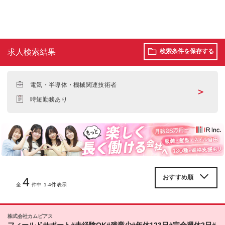
求人検索結果
検索条件を保存する
電気・半導体・機械関連技術者
＞
時短勤務あり
4
全
件中 1-4件表示
株式会社カムビアス
フィールドサポート#未経験OK#残業少#年休123日#完全週休2日#