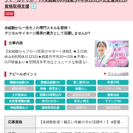
資格取得支援
未経験から一生モノの専門スキルを習得！
デジタルサイネージ業界の裏方として活躍しませんか?
仕事内容
【未経験からプロへ!充実のサポート体制】★土日祝
休み&年間休日123日★残業月平均10〜20h★手厚い
OJT研修あり★空間見学手当などユニークな制度も!★
パートナー企業による福利厚生支援制度を導入
アピールポイント
アイコンの説明
職種未経験OK
業種未経験OK
第二新卒OK
学歴不問
経験者限定
研修・教育あり
転勤なし
リモートOK
土日祝休み
残業20時間以内
産育休活用有
服装自由
女性管理職在籍
休日120日～
育児と両立
ブランクOK
時短勤務あり
資格取得支援
副業OK
国認定取得
応募資格
【未経験歓迎！幅広い年齢の方が活躍中！】 ●普通自
動車第一種運転免許をお持ちの方 ※学歴不問・第二新
卒歓迎！ ＼こんな方にピッタリです！／ ★機械やコ