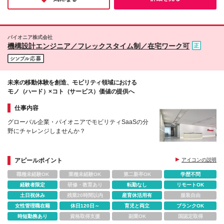
う♪
た働き方を叶えたい など、希望のワークスタイルを
叶えられます◎ ■プロジェクト先■ 関西・関東・東
海・九州を中心に47都道府県で勤務いただきます！
【本社】 大阪府大阪市中央区淡路町4-2-13 アーバ
パイオニア株式会社
ンネット御堂筋ビル4階 【東京支社】 東京都千代田区
機構設計エンジニア／フレックスタイム制／在宅ワーク可
霞が関1-4-2 大同生命霞が関ビル3階 【名古屋支
社】 愛知県名古屋市中区錦1-17-26 ラウンドテラス
伏見2階 【福岡支社】 福岡県福岡市博多区博多駅前1-
15-20 NMF博多駅前ビル7F (変更の範囲)上記を除く
未来の移動体験を創造、モビリティ領域における
当社関連勤務地 ※関西本社
モノ（ハード）×コト（サービス）価値の提供へ
仕事内容
グローバル企業・パイオニアでモビリティSaaSの分
野にチャレンジしませんか？
アピールポイント
アイコンの説明
職種未経験OK
業種未経験OK
第二新卒OK
学歴不問
経験者限定
研修・教育あり
転勤なし
リモートOK
土日祝休み
残業20時間以内
産育休活用有
服装自由
女性管理職在籍
休日120日～
育児と両立
ブランクOK
時短勤務あり
資格取得支援
副業OK
国認定取得