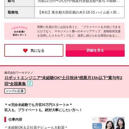
給与
月給22万円〜25万円+残業代全額支給+賞与 ※経験・
ピー機などの修理・訪問業務に抵抗がない方 ★手に
能力を考慮して決定します ※試用期間6ヶ月(契約社
職をつけて長く活躍したい方 ★コミュニケーション
員/月給23万円)。その後、正社員登用を前提としてい
勤務地
【本社】東京都大田区鵜の木3-18-15 ハイム佐々田
を大切にできる方 人柄重視の採用を行っています。
ます(登用率100%) 【昇給】年1回 【賞与】年1回(達
101 ※転勤はありません。腰を据えて長く働ける環境
成賞与) ★頑張りは正当に評価!新規顧客受注時にはイ
です。 ※(変更の範囲)上記を除く当社関連勤務地
ンセンティブの支給も検討中など、還元する仕組みづ
実際に社員の方にお話を伺うと、「プライベートを大切にできる
だけでなく、マネジメント層へのキャリアアップ、資格取得支援
くりを進めています。 ＜入社後頑張り次第でこんな
を活用したスキルアップなど、成長し続けられる環境があること
資格をGETできます！＞ 建築系：電気工事士、施工
が魅力です」と語ってくれました。
管理、建築士など デザイン系：家具コーディネータ
ー、LEDコーディネーターなど →資格取得に向け
少人数ならではの風通しの良さがあり、一人ひとりの事情に寄り
詳細を見る
気になる
た、参考書代、受験費用、外部研修（限度額あり）等
添ってくれる温かい社風も同社の特徴です。プライベートの充実
も自身の成長も諦めたくない方に、ぜひ応募をお勧めしたい一社
のサポートがあります！
です！
株式会社ワーキテクノ
ロボットエンジニア*未経験OK*土日祝休*残業月15h以下*賞与年2
回*全国募集
＊≪完全未経験でも月収30万円スタート≫＊
収入も、プライベートも、絶対大事にしたい方へ！
仕事内容
＊未経験OK＆正社員デビューも大歓迎＊