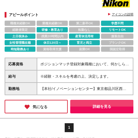
アピールポイント
アイコンの説明
職種未経験OK
業種未経験OK
第二新卒OK
学歴不問
経験者限定
研修・教育あり
転勤なし
リモートOK
土日祝休み
残業20時間以内
産育休活用有
服装自由
女性管理職在籍
休日120日～
育児と両立
ブランクOK
時短勤務あり
資格取得支援
副業OK
国認定取得
応募資格
ポジションマッチ登録対象職種において、何かしらの
知識・経験を有する方 【活かせる経験・スキル】 ポ
ジションマッチ登録対象職種に関連する知識・経験 ※
給与
※経験・スキルを考慮の上、決定します。
該当ポジションが数多く存在するため、様々な経験が
活かせる可能性があります。
勤務地
【本社/イノベーションセンター】東京都品川区西大
井1-5-20 ※配属や職種により勤務地が異なる場合がご
ざいます。 詳細はこちら：
https://www.jp.nikon.com/company/corporate/data/
詳細を見る
気になる
1