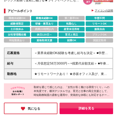
レックス勤務で柔軟に働ける★ライフイベントにも対
応
アピールポイント
アイコンの説明
職種未経験OK
業種未経験OK
第二新卒OK
学歴不問
経験者限定
研修・教育あり
転勤なし
リモートOK
土日祝休み
残業20時間以内
産育休活用有
服装自由
女性管理職在籍
休日120日～
育児と両立
ブランクOK
時短勤務あり
資格取得支援
副業OK
国認定取得
応募資格
＜業界未経験OK/経験を考慮し給与を決定＞ ■学歴不
問 ■コンサルタントとしての経験をお持ちの方 →IT業
界や製造業での経験があれば歓迎します！ ＜求める
給与
＜月収想定58万3000円～+残業代全額支給＞ ■年俸制
人物像＞ □主体的に行動できる方 □新しいことにチャ
(12分割)： 700万円～1200万円 ※経験・スキルを考
レンジする意欲がある方 □製造業の発展に貢献したい
慮し決定します ※残業代は別途支給します ※試用期間
勤務地
★リモートワークあり！ ★赤坂オフィス及び、東京
という意欲がある方 □顧客と深く向き合い、本質的な
6カ月あり（給与・待遇・雇用形態に差異はありませ
都内の各プロジェクト先にて勤務していただきます ■
課題解決に取り組める方
ん） ★ご経験によっては管理職としての採用も！★
赤坂オフィス 東京都港区元赤坂1丁目3-13 赤坂センタ
年収1200万円～2000万円を想定しています。 ※管理
取材を通じて感じたのは、「女性が長く働ける環境づくり」への
ービルディング15階 ※転居を伴う転勤なし ※週4出
本気度です。横河デジタルでは、育児と仕事の両立支援として、
職としての採用の場合は残業代が発生しません
社・週1リモートの体制でハイブリッドワークを行っ
時短勤務制度の柔軟な運用や、突発的な休暇にも対応するチーム
ています！ 【出張】 ・国内出張：１～４回／月 ・海
体制が整備されています。その背景には、女性の活躍を推進する
外出張：０～１回／年 (変更の範囲)上記を除く当社関
企業の姿勢があります。実際に女性社員が数多く活躍しており、
連勤務地
取材に応じてくれた社員は生き生きと仕事の魅力を語ってくれま
詳細を見る
気になる
した。まさしく、「頑張る女性を応援する企業」です！