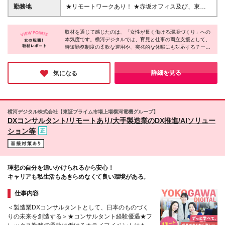
質的な課題解決に取り組める方
します ※残業代は別途支給します ※試用期間6カ月あ
勤務地
★リモートワークあり！ ★赤坂オフィス及び、東京
り（給与・待遇・雇用形態に差異はありません）
都内の各プロジェクト先にて勤務していただきます ■
赤坂オフィス 東京都港区元赤坂1丁目3-13 赤坂センタ
取材を通じて感じたのは、「女性が長く働ける環境づくり」への
ービルディング15階 ※転居を伴う転勤なし ※週4出
本気度です。横河デジタルでは、育児と仕事の両立支援として、
社・週1リモートの体制でハイブリッドワークを行っ
時短勤務制度の柔軟な運用や、突発的な休暇にも対応するチーム
ています！ 【出張】 ・国内出張：１～４回／月 ・海
体制が整備されています。その背景には、女性の活躍を推進する
外出張：０～１回／年 (変更の範囲)上記を除く当社関
企業の姿勢があります。実際に女性社員が数多く活躍しており、
連勤務地
取材に応じてくれた社員は生き生きと仕事の魅力を語ってくれま
詳細を見る
気になる
した。まさしく、「頑張る女性を応援する企業」です！
横河デジタル株式会社【東証プライム市場上場横河電機グループ】
DXコンサルタント/リモートあり/大手製造業のDX推進/AIソリュー
ション等
理想の自分を追いかけられるから安心！
キャリアも私生活もあきらめなくて良い環境がある。
仕事内容
＜製造業DXコンサルタントとして、日本のものづく
りの未来を創造する＞★コンサルタント経験優遇★フ