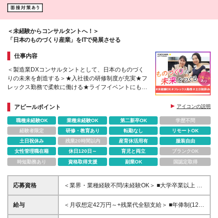
＜未経験からコンサルタントへ！＞
「日本のものづくり産業」をITで発展させる
仕事内容
＜製造業DXコンサルタントとして、日本のものづく
りの未来を創造する＞★入社後の研修制度が充実★フ
レックス勤務で柔軟に働ける★ライフイベントにも対
応
アピールポイント
アイコンの説明
職種未経験OK
業種未経験OK
第二新卒OK
学歴不問
経験者限定
研修・教育あり
転勤なし
リモートOK
土日祝休み
残業20時間以内
産育休活用有
服装自由
女性管理職在籍
休日120日～
育児と両立
ブランクOK
時短勤務あり
資格取得支援
副業OK
国認定取得
応募資格
＜業界・業種経験不問/未経験OK＞ ■大学卒業以上 ＜
求める人物像＞ □主体的に行動できる方 □新しいこと
にチャレンジする意欲がある方 □製造業の発展に貢献
給与
＜月収想定42万円～+残業代全額支給＞ ■年俸制(12分
したいという意欲がある方 □顧客と深く向き合い、本
割)： 504万円～900万円 ※経験・スキルを考慮し決定