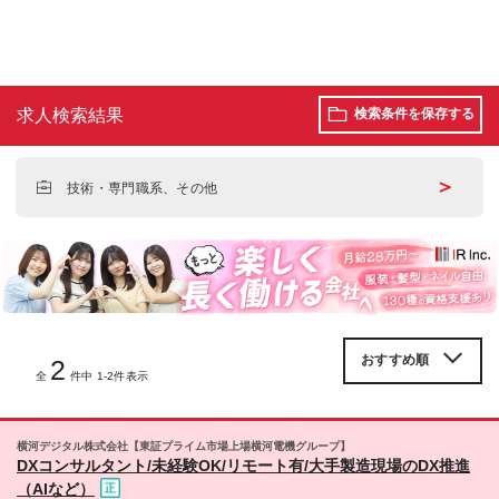
求人検索結果
検索条件を保存する
＞
技術・専門職系、その他
2
全
件中 1-2件表示
横河デジタル株式会社【東証プライム市場上場横河電機グループ】
DXコンサルタント/未経験OK/リモート有/大手製造現場のDX推進
（AIなど）