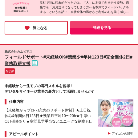
ームワークを大切にして働きたい方
取材で特に印象的だったのは、「人」に本気で向き合う姿勢。面
く当社関連勤務地
接でも「お見送りになってしまう方へも本気でフィードバックを
する」というお話に、会社全体の温かさと利他の心を強く感じま
した。幼稚園の先生から転身し活躍されている方もおり、チーム
全員でフォローし合う体制が完璧です!「誰かを喜ばせることが好
き」「一生モノのスキルを身につけたい」という熱い想いを持つ
詳細を見る
気になる
方に、ぜひ自信を持っておすすめしたい企業です！
株式会社カムビアス
フィールドサポート#未経験OK#残業少#年休123日#完全週休2日#
資格取得支援
未経験から一生モノの専門スキルを習得！
デジタルサイネージ業界の裏方として活躍しませんか?
仕事内容
【未経験からプロへ!充実のサポート体制】★土日祝
休み&年間休日123日★残業月平均10〜20h★手厚い
OJT研修あり★空間見学手当などユニークな制度も!★
パートナー企業による福利厚生支援制度を導入
アピールポイント
アイコンの説明