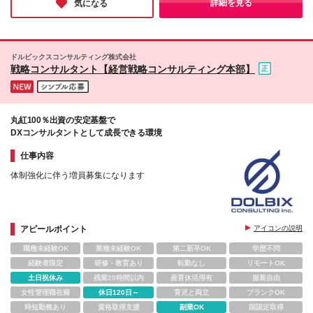
詳細を見る
気になる
制が整った同社にチャレンジしてみてはいかがでしょうか。
ドルビックスコンサルティング株式会社
戦略コンサルタント【経営戦略コンサルティング本部】
丸紅100％出資の安定基盤で
DXコンサルタントとして成長できる環境
仕事内容
体制強化に伴う増員募集になります
アピールポイント
アイコンの説明
職種未経験OK
業種未経験OK
第二新卒OK
学歴不問
経験者限定
研修・教育あり
転勤なし
リモートOK
土日祝休み
残業20時間以内
産育休活用有
服装自由
女性管理職在籍
休日120日～
育児と両立
ブランクOK
時短勤務あり
資格取得支援
副業OK
国認定取得