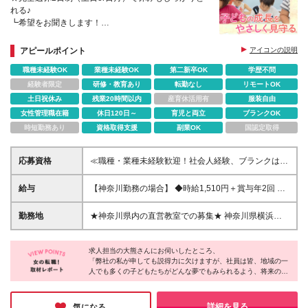
れる♪
┗希望をお聞きします！
★資格不要／他業種からの転職の方が多数活躍
★フレックス＆リモートワーク
アピールポイント
アイコンの説明
★賞与年2回・正社員登用あり
職種未経験OK
業種未経験OK
第二新卒OK
学歴不問
経験者限定
研修・教育あり
転勤なし
リモートOK
土日祝休み
残業20時間以内
産育休活用有
服装自由
女性管理職在籍
休日120日～
育児と両立
ブランクOK
時短勤務あり
資格取得支援
副業OK
国認定取得
応募資格
≪職種・業種未経験歓迎！社会人経験、ブランクは不
問です≫ ■資格不要／短大卒程度の学力 ■基本的なPC
スキルのある方 ※難しい関数などのスキルは求めませ
給与
【神奈川勤務の場合】 ◆時給1,510円＋賞与年2回 ＜
ん。 文字や数字などの入力ができる方であれば大
月収例＞ 時給1,510円×1日7.5h×月22日間＋在宅勤務
丈夫です！ ※学歴不問 ＼こんな方は大歓迎です／ ◎
手当（3,000円）＝252,150円 【共通】 ※月収例に時
勤務地
★神奈川県内の直営教室での募集★ 神奈川県横浜
未経験から教育のお仕事を始めてみたい ◎私生活も
間外手当が加算されます。 ※交通費は実費全額支給し
市、川崎市、相模原市など （担当する教室は1教室の
しっかりと大切にしたい ◎ライフスタイルに合わせ
ます。 ※月収例は、月／22日間勤務の計算式です。
み） 【担当教室】 神奈川県内の公文式直営教室での
て働きたい ◎子どもと接することが好き 契約の更
年末年始休暇や夏季休暇等がございますので、勤務
求人担当の大熊さんにお伺いしたところ、
勤務となります。 ※週2日は教室での勤務です。 【神
新 有（契約期間満了時に判断） 更新上限 有（通
「弊社の私が申しても説得力に欠けますが、社員は皆、地域の一
日数は月によって大きく変動します。ご注意くださ
奈川オフィス】 神奈川県横浜市神奈川区金港町2-6横
人でも多くの子どもたちがどんな夢でもみられるよう、将来の選
算契約期間の最長54ヶ月） ※初回の契約期間は30ヶ
い。 ※残業代全額支給 ※試用期間1ヶ月あり（条件・
浜プラザビル8F ※(変更の範囲)上記を除く当社関連勤
択の幅を広げてあげたいと願っています。公文式ならそれが可能
月、その後双方が合意すれば1回に限り契約を更新
待遇面に差異はありません）
務地
なんです。子どもたちの背中に翼をつけてあげる、とてもやりが
（24ヶ月間）
いのある仕事です」と。このお言葉がとても印象に残っていま
詳細を見る
気になる