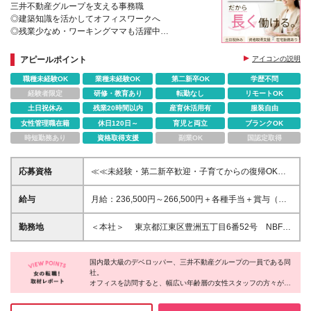
三井不動産グループを支える事務職
◎建築知識を活かしてオフィスワークへ
◎残業少なめ・ワーキングママも活躍中
◎正社員登用制度あり
◎健康経営優良法人2026 大規模法人部門/ホワイト
アピールポイント
アイコンの説明
500に認定
職種未経験OK
業種未経験OK
第二新卒OK
学歴不問
経験者限定
研修・教育あり
転勤なし
リモートOK
土日祝休み
残業20時間以内
産育休活用有
服装自由
女性管理職在籍
休日120日～
育児と両立
ブランクOK
時短勤務あり
資格取得支援
副業OK
国認定取得
応募資格
≪≪未経験・第二新卒歓迎・子育てからの復帰OK・
ブランク不問≫≫ これまで培ってきた建築・CADの
経験を、無理なく長く続けられる環境です。 ◆高卒
給与
月給：236,500円～266,500円＋各種手当＋賞与（年2
以上 ◆CADの実務経験や建築に関わる経験をお持ち
回） ※経験・スキルを考慮して決定 ※昇級制があり、
の方、または 建築学科卒業の方 ※建築学科卒業の
上記基本金額以上に昇給を望めます ※時間外手当は別
勤務地
＜本社＞ 東京都江東区豊洲五丁目6番52号 NBF豊
方は、実務未経験の方も歓迎いたします。 《こんな
途全額支給します ＜初年度の年収 ＞ 350万円～370
洲キャナルフロント4階 有楽町線・ゆりかもめ「豊
方にピッタリ！》 ◆建築・CADの経験を活かして、
万円
洲」駅より徒歩8分 (変更の範囲)上記を除く当社関連
新しい働き方を始めたい方 ◆結婚・出産後も長く働
国内最大級のデベロッパー、三井不動産グループの一員である同
勤務地
ける職場を探している方 ◆オフィスワークを中心
社。
オフィスを訪問すると、幅広い年齢層の女性スタッフの方々が活
に、建築に携わり続けたい方 ◆周囲のサポートを受
躍していました！仕事はキッチリ、OFFはゆったりといった印象
けながら専門スキルを磨きたい方 ◆三井不動産グル
で、休憩時間は和やかで和気あいあいとした雰囲気が社内全体に
ープの安定基盤のもとでキャリアを築きたい方