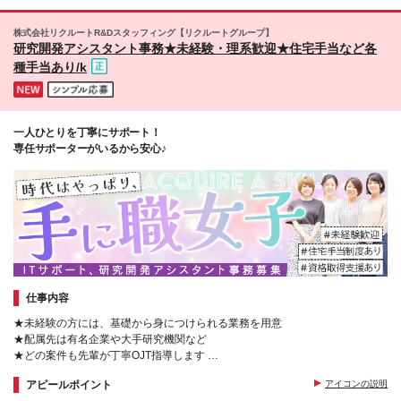
ージャー試験（10万円） ・応用情報技術者試験（10
います。 ★先輩たちの声 プロジェクトを決める際、
万円） ・ITストラテジスト試験（10万円） ・エンベ
『今の住まいからできるだけ近い職場だとうれしい』
株式会社リクルートR&Dスタッフィング【リクルートグループ】
デッドシステムスペシャリスト試験（10万円） ・デ
と相談したところ、本当に近くの案件を紹介してもら
研究開発アシスタント事務★未経験・理系歓迎★住宅手当など各
ィジタル技術検定（情報1級：10万円、制御1級：10
えました。通勤時間がかなり減り、とてもありがたい
種手当あり/k
万円、情報2級、制御2級：5万円 ・TOEIC（R）テス
です。
ト（600～729点：5万円、 730～799点：10万円、
800点以上：15万円） など
一人ひとりを丁寧にサポート！
専任サポーターがいるから安心♪
仕事内容
★未経験の方には、基礎から身につけられる業務を用意
★配属先は有名企業や大手研究機関など
★どの案件も先輩が丁寧OJT指導します
★プロジェクトが合わない場合は、
アピールポイント
アイコンの説明
あなたにフィットするものを探します