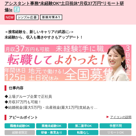
アシスタント事務*未経験OK*土日祝休*月収37万円*リモート研
詳細は面接時にご説明します
修/e
＜接客経験を、新しいキャリアの武器に♪＞
未経験から、収入も働きやすさもアップデート！
仕事内容
◆上場グループ企業で正社員
◆月収37万円も可能！
◆結婚祝金(最大5万円)・出産祝金(最大1万円)支給あり
◆Web面接も実施中！
アピールポイント
アイコンの説明
◆全国から勤務地を選べる&転勤や出張もなし
職種未経験OK
業種未経験OK
第二新卒OK
学歴不問
経験者限定
研修・教育あり
転勤なし
リモートOK