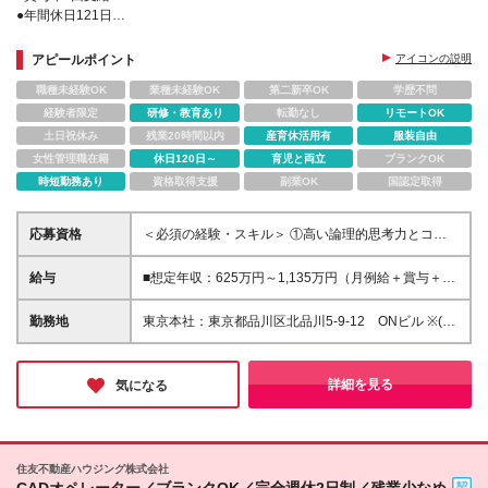
●年間休日121日
●時短勤務・キャリア継続休職制等あり
●有給は半日単位で取得可
アピールポイント
アイコンの説明
職種未経験OK
業種未経験OK
第二新卒OK
学歴不問
経験者限定
研修・教育あり
転勤なし
リモートOK
土日祝休み
残業20時間以内
産育休活用有
服装自由
女性管理職在籍
休日120日～
育児と両立
ブランクOK
時短勤務あり
資格取得支援
副業OK
国認定取得
応募資格
＜必須の経験・スキル＞ ①高い論理的思考力とコミ
ュニケーション能力をお持ちの方 └国内外との取引先
と価格交渉等において渡り合うために必要となるた
給与
■想定年収：625万円～1,135万円（月例給＋賞与＋諸
め。 ②ビジネスレベルの英語力（特に読み・書き）
手当） ※残業手当は残業時間に応じて支給 ※試用期間
をお持ちの方 └契約業務、需給管理業務のいずれにお
2ヶ月あり（期間中の労働条件変更無）
勤務地
東京本社：東京都品川区北品川5-9-12 ONビル ※(変
いても、メールでの折衝やデリバリー調整、英文契約
更の範囲)業務の都合等により会社の定める事業所へ
書の読解、海外サプライヤーとの面談・交渉が発生す
の異動を命じることがあります。
るため。 ＜求める人物像＞ ・海外関連業務に興味を
詳細を見る
気になる
お持ちの方 ・高い論理的思考力とコミュニケーショ
ン能力を持ち、国内外の取引先との交渉や価格調整に
積極的に取り組める方 ・自ら戦略を考え実行し、マ
ネジメントの意思決定に関与する自主性と責任感があ
る方
住友不動産ハウジング株式会社