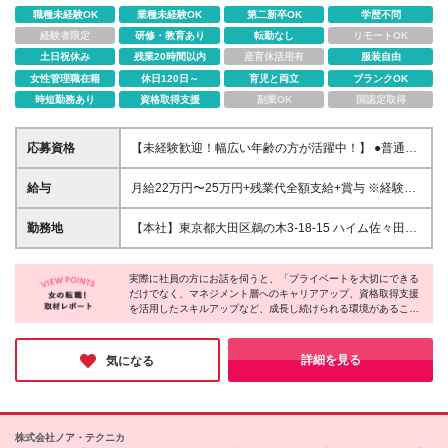
職種未経験OK
業種未経験OK
第二新卒OK
学歴不問
経験者限定
研修・教育あり
転勤なし
リモートOK
土日祝休み
残業20時間以内
産育休活用有
服装自由
女性管理職在籍
休日120日～
育児と両立
ブランクOK
時短勤務あり
資格取得支援
副業OK
国認定取得
応募資格
【未経験歓迎！幅広い年齢の方が活躍中！】 ●普通自
動車第一種運転免許をお持ちの方 ※学歴不問・第二新
卒歓迎！ ＼こんな方にピッタリです！／ ★機械やコ
給与
月給22万円〜25万円+残業代全額支給+賞与 ※経験・
ピー機などの修理・訪問業務に抵抗がない方 ★手に
能力を考慮して決定します ※試用期間6ヶ月(契約社
職をつけて長く活躍したい方 ★コミュニケーション
員/月給23万円)。その後、正社員登用を前提としてい
勤務地
【本社】東京都大田区鵜の木3-18-15 ハイム佐々田
を大切にできる方 人柄重視の採用を行っています。
ます(登用率100%) 【昇給】年1回 【賞与】年1回(達
101 ※転勤はありません。腰を据えて長く働ける環境
成賞与) ★頑張りは正当に評価!新規顧客受注時にはイ
です。 ※(変更の範囲)上記を除く当社関連勤務地
ンセンティブの支給も検討中など、還元する仕組みづ
実際に社員の方にお話を伺うと、「プライベートを大切にできる
だけでなく、マネジメント層へのキャリアアップ、資格取得支援
くりを進めています。 ＜入社後頑張り次第でこんな
を活用したスキルアップなど、成長し続けられる環境があること
資格をGETできます！＞ 建築系：電気工事士、施工
が魅力です」と語ってくれました。
管理、建築士など デザイン系：家具コーディネータ
ー、LEDコーディネーターなど →資格取得に向け
少人数ならではの風通しの良さがあり、一人ひとりの事情に寄り
詳細を見る
気になる
た、参考書代、受験費用、外部研修（限度額あり）等
添ってくれる温かい社風も同社の特徴です。プライベートの充実
も自身の成長も諦めたくない方に、ぜひ応募をお勧めしたい一社
のサポートがあります！
です！
株式会社ノア・テクニカ