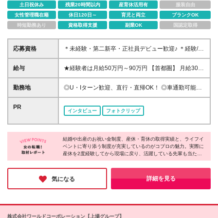
土日祝休み
残業20時間以内
産育休活用有
服装自由
女性管理職在籍
休日120日～
育児と両立
ブランクOK
時短勤務あり
資格取得支援
副業OK
国認定取得
応募資格
＊未経験・第二新卒・正社員デビュー歓迎♪ ＊経験/知
識ゼロでOK！ ＊学歴・年齢・転職回数は一切不問で
す！ ＊人物重視の採用です！ 20代、30代の業界未経
給与
★経験者は月給50万円～90万円 【首都圏】 月給30万
験者はもちろん、40代、50代、60代の経験者も活躍
1230円〜 ⇒基本22万7000円+地域6万4230円+皆勤1
しています！ ※ご希望を考慮し、雇用形態を決定しま
万円 【群馬/栃木/茨城】 月給28万1090円〜 ⇒基本23
勤務地
◎U・Iターン歓迎、直行・直帰OK！ ◎車通勤可能の
す ※新卒の方もご応募可能 （待遇・募集要項等は別
万4000円+地域3万7090円+皆勤1万円 【大阪/京都/兵
エリアもあり！ ◎出張なしの働き方も可能 ◎全国に
途ご案内いたします） ※入社時期は柔軟に対応しま
庫】 月給30万130円〜 ⇒基本23万5000円+地域5万
勤務地あり/希望のエリアで働けます《転勤なし》
PR
す！半年先の入社もOK！お気軽にご相談ください！
インタビュー
フォトクリップ
5130円+皆勤1万円 【静岡/愛知/岐阜/三重】 月給28万
【拠点】 ※全国各地に支店あり ・札幌支店/北海道 ・
5840円〜 ⇒基本23万円+地域4万5840円+皆勤1万円
仙台支店/宮城・青森・岩手・秋田・山形・福島 ・大
【北海道】 月給25万2960円〜 ⇒基本22万4000円+地
宮営業所/埼玉・栃木・群馬・茨城・新潟 ・東京支店/
域1万8960円+皆勤1万円 【福岡/佐賀/長崎/大分/熊
結婚や出産のお祝い金制度、産休・育休の取得実績と、ライフイ
東京・千葉 ・横浜営業所/神奈川・山梨 ・名古屋支店/
ベントに寄り添う制度が充実しているのがコプロの魅力。実際に
本】 月給25万800円〜 ⇒基本21万8000円+地域2万
愛知・長野・岐阜・三重・滋賀・静岡・石川・富山・
産休を2度経験してから現場に戻り、活躍している先輩も当たり
2800円+皆勤1万円 【宮城/山形/福島】 月給25万580
福井 ・大阪支店/大阪(大阪駅周辺エリアなど)・京都・
前のようにいます！ さらに、全国各地に拠点があるから「地元で
円〜 ⇒基本21万8000円+地域2万2580円+皆勤1万円
兵庫・奈良・和歌山 ・広島支店/広島・岡山・島根・
働きたい」「通勤時間を短くしたい」「なるべく残業を減らした
【広島/岡山/山口】 月給27万1090円〜 ⇒基本23万
鳥取・山口・香川・高知・愛媛・徳島 ・福岡支店/福
い」といったリアルな希望にも、きちんと向き合ってもらえま
詳細を見る
気になる
4000円+地域2万7090円+皆勤1万円 ※残業代は1分単
す。あなたの"こうしたい"を、ここで実現してみませんか♪
岡・佐賀・長崎・熊本・大分・宮崎・鹿児島・沖縄 ※
位で全額支給（みなし残業制度なし） ※上記給与は最
勤務エリアによって所属支店が異なります。 (変更の
低支給額です。経験・能力に応じて決定致します ※試
範囲)上記を除く当社関連勤務地
用期間1ヶ月、最大6ヶ月まで延長する可能性あり(条
株式会社ワールドコーポレーション【上場グループ】
件変更なし) ※今期より新賃金体系へ移行しました。