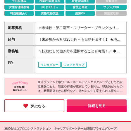
土日祝休み
残業20時間以内
産育休活用有
服装自由
女性管理職在籍
休日120日～
育児と両立
ブランクOK
時短勤務あり
資格取得支援
副業OK
国認定取得
応募資格
≪未経験・第二新卒・フリーター・ブランクあり
OK！100％人柄重視の採用です！≫ ■理系分野を専攻
されていた方（専門卒又は大卒以上） ┗生物学、化
給与
【未経験から月収25万円～も目指せます！】 ★地域
学、薬学、農学、バイオなど 【こんな方を歓迎しま
手当：最大2万円 ★住宅補助：最大6.7万円 ★交通費
す】 ★理系知識を仕事で活かしたい方 ★そろそろ正
全額支給（片道2km以上） ★引越補助等：全額支給
勤務地
＼転勤なしの働き方を選択することも可能！／ ◆希
社員として安定的に働きたい方 ★プライベートの時
(規定あり)※敷金礼金も負担 ≪上記別途支給≫ ■月給
望を考慮して決定 ◆住宅補助で生活も安心♪ ◆借り上
間も大切にしたい方
20万5,000円～＋残業代全額支給＋賞与3.8ヶ月(今期
げ社宅でペットも飼える◎ 当社がお取引している全
PR
インタビュー
フォトクリップ
実績)＋決算賞与＋各種手当 ※経験・年齢・スキル・
国各地の 大手企業や公的機関での勤務となります。
適性などを考慮のうえ決定します ※試用期間3ヶ月あ
（北海道・沖縄県を除く） ■大阪営業所 大阪府大阪市
り。その間の給与・待遇の変動はありません
西区北堀江2-2-18 ワールドホールディングス北堀江
東証プライム上場ワールドホールディングスグループとしての安
4F ■東京営業所 東京都港区東新橋2-14-1 NBFコモデ
定基盤のもと、制度や待遇が充実している同社。印象的だったの
ィオ汐留4F ライフスタイルの変化に合わせて無理な
は、新薬開発やがん研究など、誰かの人生を変えられる研究に携
く働くことができます。 ▼こちらで詳細をご紹介中
われること！自分の手がけた仕事が、病気で苦しむ人の助けにな
▼ https://witc-rd.jp/experienced/ ★積極採用中エリア
ったり、未来の医療を支える基盤になったり。そんな大きな社会
東京・神奈川・千葉・埼玉・大阪・京都・滋賀・兵
貢献を実感できるのが最大の魅力です◎日々の業務が誰かの明日
詳細を見る
気になる
を創る仕事を始めてみてはいかがですか？
庫・愛知・三重 ※変更の範囲：上記を除く当社関連勤
務地
株式会社コプロコンストラクション キャリアサポートチーム[東証プライムグループ]