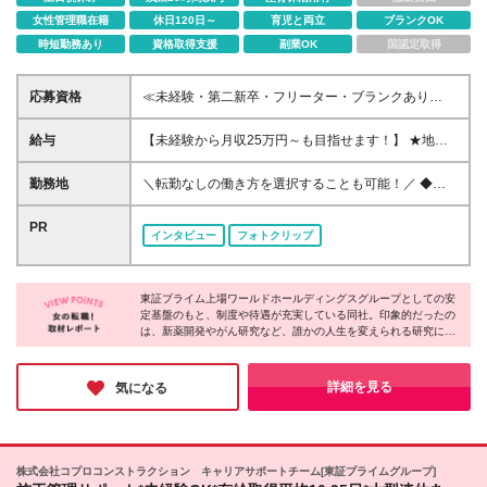
女性管理職在籍
休日120日～
育児と両立
ブランクOK
時短勤務あり
資格取得支援
副業OK
国認定取得
応募資格
≪未経験・第二新卒・フリーター・ブランクあり
OK！100％人柄重視の採用です！≫ ■理系分野を専攻
されていた方（専門卒又は大卒以上） ┗生物学、化
給与
【未経験から月収25万円～も目指せます！】 ★地域
学、薬学、農学、バイオなど 【こんな方を歓迎しま
手当：最大2万円 ★住宅補助：最大6.7万円 ★交通費
す♪】 ◎大学で学んだ知識を実務で活かしたい方 ◎研
全額支給（片道2km以上） ★引越補助等：全額支給
勤務地
＼転勤なしの働き方を選択することも可能！／ ◆希
究の世界に興味はあるけど、経験がなくて不安…とい
(規定あり)※敷金礼金も負担 ≪上記別途支給≫ ■月給
望を考慮して決定 ◆住宅補助で生活も安心♪ ◆借り上
う方 ◎安定した環境で長く働きたい方 ◎結婚や出産
20万5,000円～＋残業代全額支給＋賞与3.8月(今期実
げ社宅でペットも飼える◎ 当社がお取引している全
PR
があっても、キャリアを大切にしたい方 ◎ブランク
インタビュー
フォトクリップ
績)＋決算賞与＋各種手当 ※経験・年齢・スキル・適
国各地の 大手企業や公的機関での勤務となります。
があるけど、理系知識を活かして再スタートしたい方
性などを考慮のうえ決定します ※試用期間3ヶ月あ
（北海道・沖縄県を除く） ■大阪営業所 大阪府大阪市
り。その間の給与・待遇の変動はありません
西区北堀江2-2-18 ワールドホールディングス北堀江
東証プライム上場ワールドホールディングスグループとしての安
4F ■東京営業所 東京都港区東新橋2-14-1 NBFコモデ
定基盤のもと、制度や待遇が充実している同社。印象的だったの
ィオ汐留4F ライフスタイルの変化に合わせて無理な
は、新薬開発やがん研究など、誰かの人生を変えられる研究に携
く働くことができます。 ▼こちらで詳細をご紹介中
われること！自分の手がけた仕事が、病気で苦しむ人の助けにな
▼ https://witc-rd.jp/experienced/ ★積極採用中エリア
ったり、未来の医療を支える基盤になったり。そんな大きな社会
東京・神奈川・千葉・埼玉・大阪・京都・滋賀・兵
貢献を実感できるのが最大の魅力です◎日々の業務が誰かの明日
詳細を見る
気になる
を創る仕事を始めてみてはいかがですか？
庫・愛知・三重 ※受動喫煙対策：配属先により異なり
ます ※変更の範囲：上記を除く当社関連勤務地
株式会社コプロコンストラクション キャリアサポートチーム[東証プライムグループ]