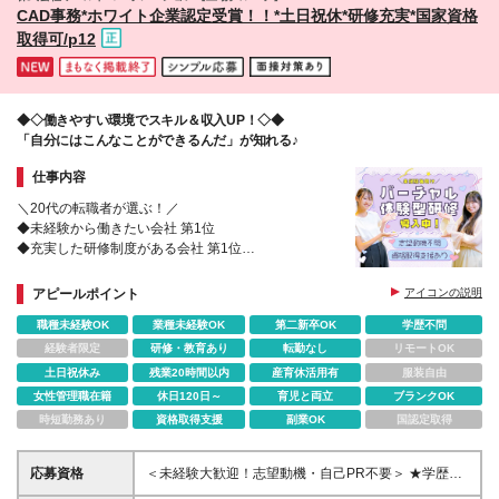
CAD事務*ホワイト企業認定受賞！！*土日祝休*研修充実*国家資格
詳細は面接時にご説明します
取得可/p12
◆◇働きやすい環境でスキル＆収入UP！◇◆
「自分にはこんなことができるんだ」が知れる♪
仕事内容
＼20代の転職者が選ぶ！／
◆未経験から働きたい会社 第1位
◆充実した研修制度がある会社 第1位
※楽天リサーチ調べ
◆ホワイト企業認定取得
アピールポイント
アイコンの説明
職種未経験OK
業種未経験OK
第二新卒OK
学歴不問
経験者限定
研修・教育あり
転勤なし
リモートOK
土日祝休み
残業20時間以内
産育休活用有
服装自由
女性管理職在籍
休日120日～
育児と両立
ブランクOK
時短勤務あり
資格取得支援
副業OK
国認定取得
応募資格
＜未経験大歓迎！志望動機・自己PR不要＞ ★学歴・
職歴・転職回数・正社員経験の有無など一切不問 ★