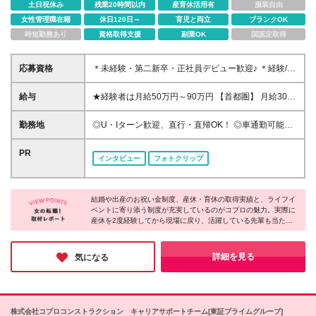
土日祝休み
残業20時間以内
産育休活用有
服装自由
女性管理職在籍
休日120日～
育児と両立
ブランクOK
時短勤務あり
資格取得支援
副業OK
国認定取得
応募資格
＊未経験・第二新卒・正社員デビュー歓迎♪ ＊経験/知
識ゼロでOK！ ＊学歴・年齢・転職回数は一切不問で
す！ ＊人物重視の採用です！ 20代、30代の業界未経
給与
★経験者は月給50万円～90万円 【首都圏】 月給30万
験者はもちろん、40代、50代、60代の経験者も活躍
1230円〜 ⇒基本22万7000円+地域6万4230円+皆勤1
しています！ ※ご希望を考慮し、雇用形態を決定しま
万円 【群馬/栃木/茨城】 月給28万1090円〜 ⇒基本23
勤務地
◎U・Iターン歓迎、直行・直帰OK！ ◎車通勤可能の
す ※新卒の方もご応募可能 （待遇・募集要項等は別
万4000円+地域3万7090円+皆勤1万円 【大阪/京都/兵
エリアもあり！ ◎出張なしの働き方も可能 ◎全国に
途ご案内いたします） ※入社時期は柔軟に対応しま
庫】 月給30万130円〜 ⇒基本23万5000円+地域5万
勤務地あり/希望のエリアで働けます《転勤なし》
PR
す！半年先の入社もOK！お気軽にご相談ください！
インタビュー
フォトクリップ
5130円+皆勤1万円 【静岡/愛知/岐阜/三重】 月給28万
【拠点】 ※全国各地に支店あり ・札幌支店/北海道 ・
5840円〜 ⇒基本23万円+地域4万5840円+皆勤1万円
仙台支店/宮城・青森・岩手・秋田・山形・福島 ・大
【北海道】 月給25万2960円〜 ⇒基本22万4000円+地
宮営業所/埼玉・栃木・群馬・茨城・新潟 ・東京支店/
域1万8960円+皆勤1万円 【福岡/佐賀/長崎/大分/熊
結婚や出産のお祝い金制度、産休・育休の取得実績と、ライフイ
東京・千葉 ・横浜営業所/神奈川・山梨 ・名古屋支店/
ベントに寄り添う制度が充実しているのがコプロの魅力。実際に
本】 月給25万800円〜 ⇒基本21万8000円+地域2万
愛知・長野・岐阜・三重・滋賀・静岡・石川・富山・
産休を2度経験してから現場に戻り、活躍している先輩も当たり
2800円+皆勤1万円 【宮城/山形/福島】 月給25万580
福井 ・大阪支店/大阪(大阪駅周辺エリアなど)・京都・
前のようにいます！ さらに、全国各地に拠点があるから「地元で
円〜 ⇒基本21万8000円+地域2万2580円+皆勤1万円
兵庫・奈良・和歌山 ・広島支店/広島・岡山・島根・
働きたい」「通勤時間を短くしたい」「なるべく残業を減らした
【広島/岡山/山口】 月給27万1090円〜 ⇒基本23万
鳥取・山口・香川・高知・愛媛・徳島 ・福岡支店/福
い」といったリアルな希望にも、きちんと向き合ってもらえま
詳細を見る
気になる
4000円+地域2万7090円+皆勤1万円 ※残業代は1分単
す。あなたの"こうしたい"を、ここで実現してみませんか♪
岡・佐賀・長崎・熊本・大分・宮崎・鹿児島・沖縄 ※
位で全額支給（みなし残業制度なし） ※上記給与は最
勤務エリアによって所属支店が異なります。 (変更の
低支給額です。経験・能力に応じて決定致します ※試
範囲)上記を除く当社関連勤務地
用期間1ヶ月、最大6ヶ月まで延長する可能性あり(条
株式会社コプロコンストラクション キャリアサポートチーム[東証プライムグループ]
件変更なし) ※今期より新賃金体系へ移行しました。