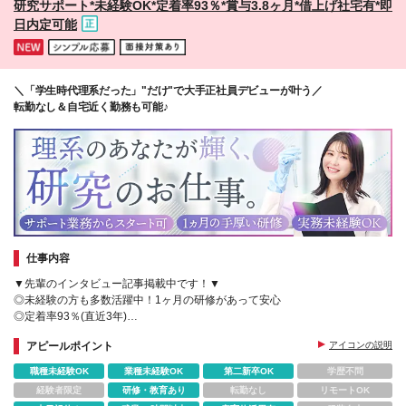
研究サポート*未経験OK*定着率93％*賞与3.8ヶ月*借上げ社宅有*即
詳細は面接時にご説明します
日内定可能
＼「学生時代理系だった」"だけ"で大手正社員デビューが叶う／
転勤なし＆自宅近く勤務も可能♪
仕事内容
▼先輩のインタビュー記事掲載中です！▼
◎未経験の方も多数活躍中！1ヶ月の研修があって安心
◎定着率93％(直近3年)
◎残業月10h程＋賞与年2回
アピールポイント
アイコンの説明
◎製薬/バイオ/食品などから研究対象が選べる♪
職種未経験OK
業種未経験OK
第二新卒OK
学歴不問
経験者限定
研修・教育あり
転勤なし
リモートOK