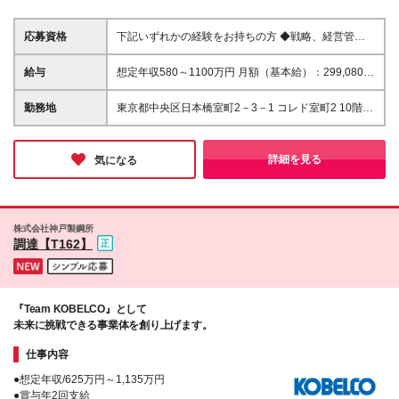
応募資格
下記いずれかの経験をお持ちの方 ◆戦略、経営管
理、人事、IT、M&A、いずれかの領域での実務経験
または製造業（自動車・機械 等）での開発／設計
給与
想定年収580～1100万円 月額（基本給）：299,080円
／生産技術／生産管理などの経験 ◆コンサルティン
～ 固定残業手当/月：115,220円～（固定残業時間45
グファームでの実務経験
時間0分/月） 超過した時間外労働の残業手当は追加支
勤務地
東京都中央区日本橋室町2－3－1 コレド室町2 10階
給 賞与年2回（6月、12月） 試用期間3ヵ月あり。期
・事業所は本社（東京）のみですので、転勤はござい
間中の給与・待遇の差異はありません
ません。 担当する案件により、出張をしていただ
くことはございます。 (変更の範囲)上記を除く当社関
詳細を見る
気になる
連勤務地
株式会社神戸製鋼所
調達【T162】
『Team KOBELCO』として
未来に挑戦できる事業体を創り上げます。
仕事内容
●想定年収/625万円～1,135万円
●賞与年2回支給