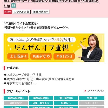
施工管理サポート*未経験OK*有給取得平均10.95日*大型連休あ
り/g
5年連続ホワイト企業認定♪
“安定×働きやすさ”を叶える建築業界デビュー☆ﾟ+.
仕事内容
◆上場グループ企業で正社員
◆結婚祝金(最大5万円)・出産祝金(最大1万円)支給あり
◆月収37万円も可能！
◆全国から勤務地を選べる＆転勤や出張なし
アピールポイント
アイコンの説明
◆Web面接も実施中
◆配属後のフォロー体制も充実♪
職種未経験OK
業種未経験OK
第二新卒OK
学歴不問
経験者限定
研修・教育あり
転勤なし
リモートOK