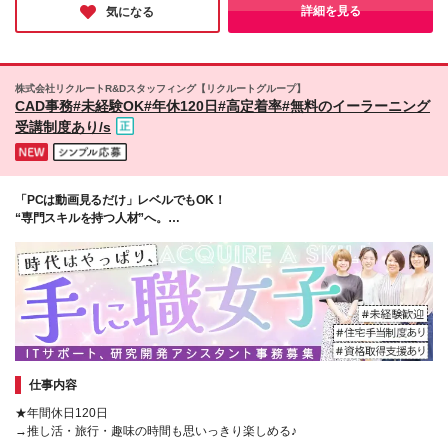
広がっていました！「居心地のいい会社」とは、まさにこのよう
詳細を見る
気になる
な環境を指すのだと実感しました♪
株式会社リクルートR&Dスタッフィング【リクルートグループ】
CAD事務#未経験OK#年休120日#高定着率#無料のイーラーニング
受講制度あり/s
「PCは動画見るだけ」レベルでもOK！
“専門スキルを持つ人材”へ。
働きやすさも待遇も妥協なし！
仕事内容
★年間休日120日
→推し活・旅行・趣味の時間も思いっきり楽しめる♪