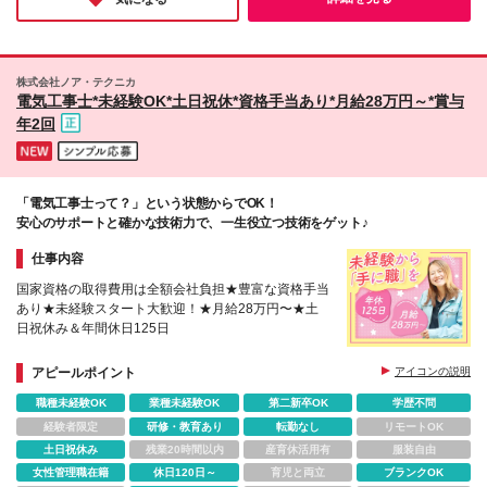
す。
株式会社ノア・テクニカ
電気工事士*未経験OK*土日祝休*資格手当あり*月給28万円～*賞与
年2回
「電気工事士って？」という状態からでOK！
安心のサポートと確かな技術力で、一生役立つ技術をゲット♪
仕事内容
国家資格の取得費用は全額会社負担★豊富な資格手当
あり★未経験スタート大歓迎！★月給28万円〜★土
日祝休み＆年間休日125日
アピールポイント
アイコンの説明
職種未経験OK
業種未経験OK
第二新卒OK
学歴不問
経験者限定
研修・教育あり
転勤なし
リモートOK
土日祝休み
残業20時間以内
産育休活用有
服装自由
女性管理職在籍
休日120日～
育児と両立
ブランクOK