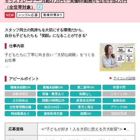
キッズトレーナー*月給27万円～*実働6h勤務可*住宅手当2万円
ィジタル技術検定（情報1級：10万円、制御1級：10
えました。通勤時間がかなり減り、とてもありがたい
（全世帯対象）
万円、情報2級、制御2級：5万円 ・TOEIC（R）テス
です。
ト（600～729点：5万円、 730～799点：10万円、
800点以上：15万円） など
スタッフ同士の気持ちを大切にする環境だから、
自分も子どもたちも『笑顔』になることができる*
仕事内容
子どもたちに丁寧に向き合い『大切な経験』をつくる
お仕事
＊月給27万円＋諸手当
＊週5×実働6h（週30時間）勤務OK
アピールポイント
アイコンの説明
＊最長3ヵ月の研修サポートあり
職種未経験OK
業種未経験OK
第二新卒OK
学歴不問
＊自社内保育園が無料
＊チーム体制で休暇も取りやすい！
経験者限定
研修・教育あり
転勤なし
リモートOK
土日祝休み
残業20時間以内
産育休活用有
服装自由
女性管理職在籍
休日120日～
育児と両立
ブランクOK
時短勤務あり
資格取得支援
副業OK
国認定取得
応募資格
≪*子どもが好き！人を大切に想える方大歓迎*≫ ■未
経験歓迎 ■学歴不問／資格不要 ■職種・業種未経験歓