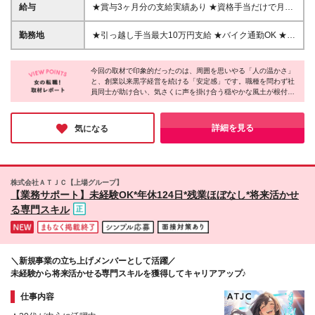
方にピッタリです！／ ★人と話すことやサポートす
給与
★賞与3ヶ月分の支給実績あり ★資格手当だけで月給
ることが好きな方 ★目に見えて残る仕事で大きな達
+11万円の社員も！ ■月給30万円～+賞与年2回+資格
成感を味わいたい方 ★一生モノの専門スキルを手に
手当 ※経験やスキルを考慮して決定いたします ※上記
勤務地
★引っ越し手当最大10万円支給 ★バイク通勤OK ★練
入れて、自信を持って活躍したい方
には固定残業代（45時間分／7万8,035円以上）を含
馬勤務／練馬高野台駅付近 【東京営業所】 東京都練
みます ※超過分は別途支給いたします ※試用期間3ヶ
馬区谷原2-1-25 └2026年9月～自社ビルにて勤務して
月（期間中の雇用形態・その他待遇に差異はありませ
今回の取材で印象的だったのは、周囲を思いやる「人の温かさ」
いただきます ※移転前住所…東京都練馬区谷原1-10-
と、創業以来黒字経営を続ける「安定感」です。職種を問わず社
ん） 【豊富な資格手当で月収アップもできます！】
8 サンハイム谷原第2ビル1F ※転勤なし ※入社時に引
員同士が助け合い、気さくに声を掛け合う穏やかな風土が根付い
☆1種電気工事士：30,000円／月 ☆2種電気工事士：
っ越しの必要がある場合、会社が費用を支給します
ていました。また、国家資格の取得費用を全額負担するなど、社
10,000円／月 ☆1級電気施工管理技士：30,000円／月
（最大10万円） (変更の範囲)上記を除く当社関連勤務
員の成長を応援する手厚い体制も魅力です。年間休日125日と私
☆2級電気施工管理技士：20,000円／月 ☆3種電気主
地
生活を大切にしながら、一生モノのスキルと自信を身につけられ
詳細を見る
気になる
任技術者：30,000円／月 ☆消防設備士甲4種：20,000
る環境だと感じました！
円／月 ☆消防設備士乙6種：10,000円／月 中には資
格手当だけで毎月11万円支給されている社員もいます
◎
株式会社ＡＴＪＣ【上場グループ】
【業務サポート】未経験OK*年休124日*残業ほぼなし*将来活かせ
る専門スキル
＼新規事業の立ち上げメンバーとして活躍／
未経験から将来活かせる専門スキルを獲得してキャリアアップ♪
仕事内容