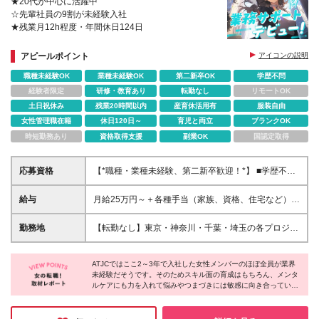
★20代が中心に活躍中
☆先輩社員の9割が未経験入社
★残業月12h程度・年間休日124日
アピールポイント
アイコンの説明
職種未経験OK
業種未経験OK
第二新卒OK
学歴不問
経験者限定
研修・教育あり
転勤なし
リモートOK
土日祝休み
残業20時間以内
産育休活用有
服装自由
女性管理職在籍
休日120日～
育児と両立
ブランクOK
時短勤務あり
資格取得支援
副業OK
国認定取得
応募資格
【*職種・業種未経験、第二新卒歓迎！*】 ■学歴不問
☆意欲重視の採用です！社会人デビューの方も、PC
スキルゼロの方も興味さえあれば大歓迎です！ ☆資
給与
月給25万円～＋各種手当（家族、資格、住宅など）
格・経験・ブランク・転職回数などはすべて不問！
★ご経験をお持ちの方は前職給与保証！ ※試用期間は
6ヶ月 ※上記には固定残業代（33,784円～／20時間
勤務地
【転勤なし】東京・神奈川・千葉・埼玉の各プロジェ
分）を含みます。超過分は追加支給致します。 ※経
クト先での勤務【直行直帰OK】 ※工事現場もしくは
験・スキル・能力を考慮して決定します。ご経験者の
事業所に直行直帰となります。 【東京オフィス】★
方の経験フェーズは不問です。 ＜各種手当＞ 住宅手
ATJCではここ2～3年で入社した女性メンバーのほぼ全員が業界
市ヶ谷駅から徒歩1分 東京都千代田区九段北4-1-9 市
未経験だそうです。そのためスキル面の育成はもちろん、メンタ
当／家族手当／資格手当／特別手当など 昇給：年2回
ヶ谷MSビル7階 ※研修は本社近くのグループ会社での
ルケアにも力を入れて悩みやつまづきには敏感に向き合っている
賞与：年1回（業績連動） ※会社業績および個人評価
実施となります。
のだとか。また女性営業職や育休中の女性エンジニアも在籍中
により支給額を決定します。 ※試用期間中は支給対象
で、働き方も柔軟に対応しているそうです。初心者から将来を見
外となります。
据えた新しいキャリアをスタートしたいなら、万全のサポート体