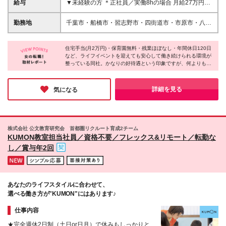
迎 ＼こんな方はお待ちしています！／ ・家庭やプラ
給与
▼未経験の方 ＊正社員／実働8hの場合 月給27万円～
イベートの時間も大切にしたい方 ・チームでなにか
31万円＋諸手当 ※上記は、固定残業時間（30時間分
に取り組むことが好きな方 ・子供が好きで、成長を
／5万円～）含む ※固定残業代は残業がない場合も支
勤務地
千葉市・船橋市・習志野市・四街道市・市原市・八千
サポートしたい方 ・身体を動かすことが好きな方 ・
給し、超過分は別途全額支給する ※試用期間:月給
代市・鎌ケ谷市・佐倉市・松戸市の各教室 ＊転居を
前向きなコミュニケーションが得意な方
255,000円～(固定残業30時間分・4.7万円～) ＊正社
伴う転勤なし！ ＊勤務地はご希望を考慮します♪ ＊
員×時短勤務／実働6hの場合 月給18万2000円～20万
住宅手当(月2万円)・保育園無料・残業ほぼなし・年間休日120日
U・Iターンも歓迎♪ ＊マイカー通勤OK！駐車場を完備
など、ライフイベントを迎えても安心して働き続けられる環境が
9,500円＋諸手当 ※上記は、固定残業時間（10時間分
【配属先】 ■千葉市中央区 └千葉中央、浜野、蘇我、
整っている同社。かなりの好待遇という印象ですが、何よりも
／1.7万円～）含む ※固定残業代は残業がない場合も
新千葉、都町、西千葉 ■千葉市若葉区 └小倉台、都
『社員の働きやすさ』を大切にする同社の中では「こういった待
支給し、超過分は別途全額支給する ▼児童発達支援
賀、千城台 ■千葉市稲毛区 └長沼原、小仲台 ■千葉市
遇はもはや普通のこと」なんだとか！そんな環境のせいか、事務
管理責任者採用の場合 月給35万円～50万＋諸手当 ※
花見川区 └花見川、新検見川、幕張 ■千葉市美浜区 └
所内はとても明るく、インタビューに応じてくださった社員の皆
詳細を見る
気になる
上記は、固定残業時間（30時間分／6.4万円～）含む
さんも朗らかな方ばかりでした♪
幸町、高浜、真砂 ■千葉市緑区 └あすみが丘、おゆみ
※固定残業代は残業がない場合も支給し、超過分は別
野 ■習志野市 └鷺沼、津田沼 ■四街道市 └四街道 ■船
途全額支給する ※試用期間:月給336,000円～(固定残
橋市 └船橋浜町、船橋習志野、東船橋、船橋法典、高
業30時間分・6.2万円～) ▼教室長or教室長候補の場合
根木戸、三咲 ■市原市 └市原八幡 ■八千代市 └勝田台
株式会社 公文教育研究会 首都圏リクルート育成2チーム
月給35.7万円～45万円＋諸手当 ※上記は、固定残業
■鎌ケ谷市 └富岡 ■佐倉市 └栄町、上志津 ■松戸市 └
KUMON教室担当社員／資格不要／フレックス&リモート／転勤な
時間（45時間分／9万円～）含む ※固定残業代は残業
新松戸 ＜2026年9月新規OPEN施設＞ ※オープニ
し／賞与年2回
がない場合も支給し、超過分は別途全額支給する ※試
ングスタッフ募集中 ・新松戸教室 └千葉県松戸市
用期間:月給341,000円～(固定残業45時間分・8.6万円
新松戸3-40 ・志津教室 └千葉県佐倉市上志津1673-
～) 【他手当】 ■住宅手当(月2万円) ■交通費支給（上
91 ・三咲教室 └千葉県船橋市三咲2-11-54 ・京成
限3万円／月まで） ■役職手当（1万5000円～20万円
津田沼駅前教室 └千葉県習志野市津田沼4-10-33 ・
／月） ■職能手当（2万7000円～8万2000円／月）
あなたのライフスタイルに合わせて、
稲毛駅前教室 └千葉県千葉市稲毛区小仲台6-16-6
選べる働き方が"KUMON"にはあります♪
(変更の範囲)上記を除く当社関連勤務地
仕事内容
★完全週休2日制（土日or日月）で休みもしっかりと