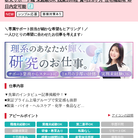
日内定可能
＼専属サポート担当が細かな希望もヒアリング！／
一人ひとりの希望に合わせたお仕事を考えます♪
仕事内容
▼先輩のインタビュー記事掲載中！▼
■東証プライム上場グループで安定感も抜群
■製薬・バイオ・ヘルスケア・化学・食品など
■残業月10ｈ＋賞与年2回
アピールポイント
アイコンの説明
■研修で基礎知識・スキルが身に付く
■借上げ社宅あり
職種未経験OK
業種未経験OK
第二新卒OK
学歴不問
経験者限定
研修・教育あり
転勤なし
リモートOK
土日祝休み
残業20時間以内
産育休活用有
服装自由