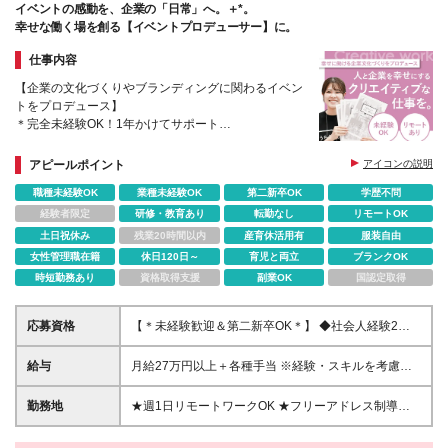
イベントの感動を、企業の「日常」へ。＋*。
幸せな働く場を創る【イベントプロデューサー】に。
仕事内容
【企業の文化づくりやブランディングに関わるイベン
トをプロデュース】
＊完全未経験OK！1年かけてサポート
＊イベントコンセプトの企画・運営までトータルに携
わる
アピールポイント
アイコンの説明
＊年休120日以上・リモートあり・フレックス
職種未経験OK
業種未経験OK
第二新卒OK
学歴不問
経験者限定
研修・教育あり
転勤なし
リモートOK
土日祝休み
残業20時間以内
産育休活用有
服装自由
女性管理職在籍
休日120日～
育児と両立
ブランクOK
時短勤務あり
資格取得支援
副業OK
国認定取得
応募資格
【＊未経験歓迎＆第二新卒OK＊】 ◆社会人経験2年
以上 ◆基本的なPCスキル ◆業務の中で、相手のニー
ズや課題をヒアリングし、形にしてきた経験（職種不
給与
月給27万円以上＋各種手当 ※経験・スキルを考慮し
問） ※学歴不問です！ ＊ｰこんな方にピッタリですｰ
て決定いたします。 ※上記には固定残業代（40時間
＊ ・誰かを喜ばせる仕事がしたい方 ・サプライズや
分／64,286円～）を含み、超過分は別途支給 ※試用
勤務地
★週1日リモートワークOK ★フリーアドレス制導入
人を喜ばせることが好きな方 ・仕事を通じて論理的
期間3ヶ月（期間中の待遇に差異なし）
★転勤なし 【本社】 東京都品川区西五反田3-15-6 リ
思考力を身に付けたい方 ・コミュニケーションやチ
ードシー目黒不動前ビル 4F ※変更の範囲：上記を除