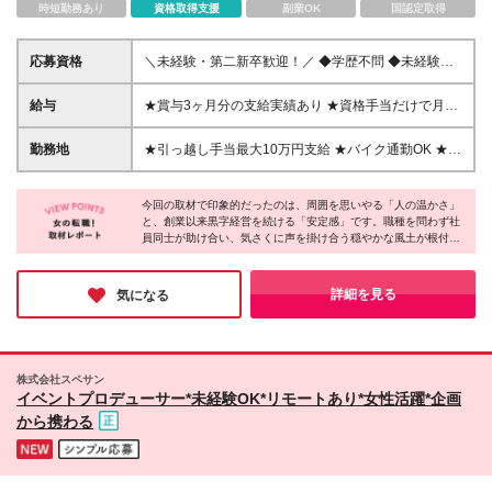
時短勤務あり
資格取得支援
副業OK
国認定取得
応募資格
＼未経験・第二新卒歓迎！／ ◆学歴不問 ◆未経験OK
◆普通自動車免許をお持ちの方（AT限定可） ＼こん
な方にピッタリです！／ ★工具や照明器具に触れる
給与
★賞与3ヶ月分の支給実績あり ★資格手当だけで月給
のが好きな方 ★適度に体を動かしながら働きたい方
+11万円の社員も！ ■月給28万円～+賞与年2回+資格
★目に見える成果で大きな充実感を味わいたい方 ★
手当 ※経験やスキルを考慮して決定いたします ※上記
勤務地
★引っ越し手当最大10万円支給 ★バイク通勤OK ★練
一生モノの技術や資格を身につけたい方
には固定残業代（45時間分／7万2,832円以上）を含
馬勤務／練馬高野台駅付近 【東京営業所】 東京都練
みます ※超過分は別途支給いたします ※試用期間3ヶ
馬区谷原2-1-25 └2026年9月～自社ビルにて勤務して
月（期間中の雇用形態・その他待遇に差異はありませ
今回の取材で印象的だったのは、周囲を思いやる「人の温かさ」
いただきます ※移転前住所…東京都練馬区谷原1-10-
と、創業以来黒字経営を続ける「安定感」です。職種を問わず社
ん） 【豊富な資格手当で月収アップもできます！】
8 サンハイム谷原第2ビル1F ※転勤なし ※入社時に引
員同士が助け合い、気さくに声を掛け合う穏やかな風土が根付い
☆1種電気工事士：30,000円／月 ☆2種電気工事士：
っ越しの必要がある場合、会社が費用を支給します
ていました。また、国家資格の取得費用を全額負担するなど、社
10,000円／月 ☆1級電気施工管理技士：30,000円／月
（最大10万円） (変更の範囲)上記を除く当社関連勤務
員の成長を応援する手厚い体制も魅力です。年間休日125日と私
☆2級電気施工管理技士：20,000円／月 ☆3種電気主
地
生活を大切にしながら、一生モノのスキルと自信を身につけられ
詳細を見る
気になる
任技術者：30,000円／月 ☆消防設備士甲4種：20,000
る環境だと感じました！
円／月 ☆消防設備士乙6種：10,000円／月 中には資
格手当だけで毎月11万円支給されている社員もいます
◎
株式会社スペサン
イベントプロデューサー*未経験OK*リモートあり*女性活躍*企画
から携わる