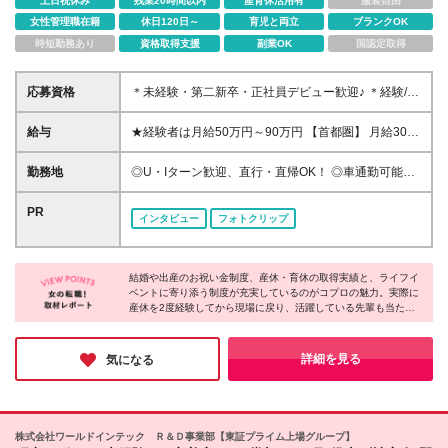
土日祝休み
残業20時間以内
産育休活用有
服装自由
女性管理職在籍
休日120日～
育児と両立
ブランクOK
時短勤務あり
資格取得支援
副業OK
国認定取得
応募資格
＊未経験・第二新卒・正社員デビュー歓迎♪ ＊経験/知
識ゼロでOK！ ＊学歴・年齢・転職回数は一切不問で
す！ ＊人物重視の採用です！ 20代、30代の業界未経
給与
★経験者は月給50万円～90万円 【首都圏】 月給30万
験者はもちろん、40代、50代、60代の経験者も活躍
1230円〜 ⇒基本22万7000円+地域6万4230円+皆勤1
しています！ ※ご希望を考慮し、雇用形態を決定しま
万円 【群馬/栃木/茨城】 月給28万1090円〜 ⇒基本23
勤務地
◎U・Iターン歓迎、直行・直帰OK！ ◎車通勤可能の
す ※新卒の方もご応募可能 （待遇・募集要項等は別
万4000円+地域3万7090円+皆勤1万円 【大阪/京都/兵
エリアもあり！ ◎出張なしの働き方も可能 ◎全国に
途ご案内いたします） ※入社時期は柔軟に対応しま
庫】 月給30万130円〜 ⇒基本23万5000円+地域5万
勤務地あり/希望のエリアで働けます《転勤なし》
PR
す！半年先の入社もOK！お気軽にご相談ください！
インタビュー
フォトクリップ
5130円+皆勤1万円 【静岡/愛知/岐阜/三重】 月給28万
【拠点】 ※全国各地に支店あり ・札幌支店/北海道 ・
5840円〜 ⇒基本23万円+地域4万5840円+皆勤1万円
仙台支店/宮城・青森・岩手・秋田・山形・福島 ・大
【北海道】 月給25万2960円〜 ⇒基本22万4000円+地
宮営業所/埼玉・栃木・群馬・茨城・新潟 ・東京支店/
域1万8960円+皆勤1万円 【福岡/佐賀/長崎/大分/熊
結婚や出産のお祝い金制度、産休・育休の取得実績と、ライフイ
東京・千葉 ・横浜営業所/神奈川・山梨 ・名古屋支店/
ベントに寄り添う制度が充実しているのがコプロの魅力。実際に
本】 月給25万800円〜 ⇒基本21万8000円+地域2万
愛知・長野・岐阜・三重・滋賀・静岡・石川・富山・
産休を2度経験してから現場に戻り、活躍している先輩も当たり
2800円+皆勤1万円 【宮城/山形/福島】 月給25万580
福井 ・大阪支店/大阪(大阪駅周辺エリアなど)・京都・
前のようにいます！ さらに、全国各地に拠点があるから「地元で
円〜 ⇒基本21万8000円+地域2万2580円+皆勤1万円
兵庫・奈良・和歌山 ・広島支店/広島・岡山・島根・
働きたい」「通勤時間を短くしたい」「なるべく残業を減らした
【広島/岡山/山口】 月給27万1090円〜 ⇒基本23万
鳥取・山口・香川・高知・愛媛・徳島 ・福岡支店/福
い」といったリアルな希望にも、きちんと向き合ってもらえま
詳細を見る
気になる
4000円+地域2万7090円+皆勤1万円 ※残業代は1分単
す。あなたの"こうしたい"を、ここで実現してみませんか♪
岡・佐賀・長崎・熊本・大分・宮崎・鹿児島・沖縄 ※
位で全額支給（みなし残業制度なし） ※上記給与は最
勤務エリアによって所属支店が異なります。 (変更の
低支給額です。経験・能力に応じて決定致します ※試
範囲)上記を除く当社関連勤務地
用期間1ヶ月、最大6ヶ月まで延長する可能性あり(条
株式会社ワールドインテック Ｒ＆Ｄ事業部【東証プライム上場グループ】
件変更なし) ※今期より新賃金体系へ移行しました。