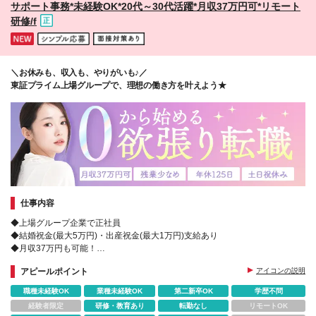
サポート事務*未経験OK*20代～30代活躍*月収37万円可*リモート
研修/f
＼お休みも、収入も、やりがいも♪／
東証プライム上場グループで、理想の働き方を叶えよう★
仕事内容
◆上場グループ企業で正社員
◆結婚祝金(最大5万円)・出産祝金(最大1万円)支給あり
◆月収37万円も可能！
◆全国から勤務地を選べる＆転勤や出張なし
アピールポイント
アイコンの説明
◆Web面接も実施中
◆配属後のフォロー体制も充実♪
職種未経験OK
業種未経験OK
第二新卒OK
学歴不問
経験者限定
研修・教育あり
転勤なし
リモートOK