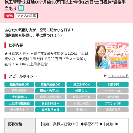
施工管理*未経験OK*月給30万円以上*年休125日*土日祝休*資格手
当あり
あなたの気配り力が、空間に明かりを灯す！
国家資格も取得し、手に職つけよう♪
仕事内容
★月給30万円～＋賞与年2回★年間休日125日（土日
祝休み）★資格手当だけで月11万円プラスの先輩も
在籍！★30年以上黒字経営
アピールポイント
アイコンの説明
職種未経験OK
業種未経験OK
第二新卒OK
学歴不問
経験者限定
研修・教育あり
転勤なし
リモートOK
土日祝休み
残業20時間以内
産育休活用有
服装自由
女性管理職在籍
休日120日～
育児と両立
ブランクOK
時短勤務あり
資格取得支援
副業OK
国認定取得
応募資格
【職種・業界未経験OK】 ◆学歴不問 ◆未経験OK ◆
普通自動車免許をお持ちの方（AT限定可） ＼こんな