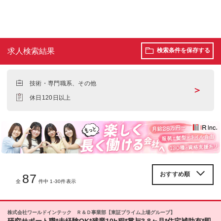
求人検索結果
検索条件を保存する
技術・専門職系、その他
＞
休日120日以上
87
全
件中 1-30件表示
株式会社ワールドインテック Ｒ＆Ｄ事業部【東証プライム上場グループ】
研究サポート職*未経験OK*残業10h程*賞与3.8ヶ月*住宅補助有*即