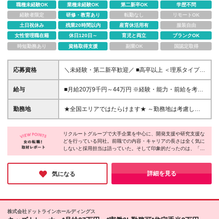
職種未経験OK
業種未経験OK
第二新卒OK
学歴不問
経験者限定
研修・教育あり
転勤なし
リモートOK
土日祝休み
残業20時間以内
産育休活用有
服装自由
女性管理職在籍
休日120日～
育児と両立
ブランクOK
時短勤務あり
資格取得支援
副業OK
国認定取得
応募資格
＼未経験・第二新卒歓迎／ ■高卒以上 ＜理系タイプの
方は大歓迎です＞ ・モノゴトをじっくり考えるのが
好きな方 ・実験や化学と聞くとワクワクする方 ・コ
給与
■月給20万9千円～44万円 ※経験・能力・前給を考慮
ツコツと作業するのが得意な方 仕事は1からレクチャ
の上、決定いたします ※時間外手当100％支給 ※派遣
ーしますので、 全くの未経験でも安心してご応募く
就業先が変更となる場合には、就業規則、労使協定等
勤務地
★全国エリアではたらけます★ ～勤務地は考慮しま
ださい♪
に基づき賃金が変更となる可能性があります 「とに
す～ ■東北エリア／青森・岩手・宮城・秋田・山形・
かく私生活重視」「残業があっても稼ぎたい」といっ
福島 ■関東エリア／東京・埼玉・神奈川・千葉・茨
た希望も配属の際に考慮します。 ＜手当＞ ■職務担当
リクルートグループで大手企業を中心に、開発支援や研究支援な
城・栃木・群馬 ■北信越エリア／長野・山梨・福井 ■
どを行っている同社。前職での内容・キャリアの長さは全く気に
手当 ■通勤手当（上限月3万円） ■残業手当（全額支
東海エリア／静岡・愛知・岐阜・三重 ■関西エリア／
しないと採用担当は語っていた。そして印象的だったのは、「当
給） ■住宅手当（5割を会社負担／就業規則に定める
大阪・京都・奈良・兵庫・滋賀 ■中国・四国エリア／
社で経験を積んで、それを他社で活かしたいと思うようになった
ところによる） ■扶養手当 ■別居手当 ■資格試験受講
広島・岡山・山口・香川 ■九州エリア／福岡・長崎・
ら、転職という選択肢も大いにアリです」という一言。その時々
料補助（資格ごとに社内規定により決定） ■資格取得
熊本・佐賀・大分・宮崎・鹿児島 ※転勤の可能性あ
の自分の志向に合わせて、仕事や会社を選ぶ昨今、同社は時代に
詳細を見る
気になる
奨励金 （資格により2万円～20万円の祝金支給） ◎
フィットする考えを持つ数少ない会社かもしれない。
り ★U・Iターン、歓迎！ 当社では「住宅手当」
一例 ・基本情報技術者（5万円） ・プロジェクトマネ
「社員寮（単身・家族）」「引越補助」などを整えて
ージャー試験（10万円） ・応用情報技術者試験（10
います。 ★先輩たちの声 プロジェクトを決める際、
万円） ・ITストラテジスト試験（10万円） ・エンベ
『今の住まいからできるだけ近い職場だとうれしい』
株式会社ドットラインホールディングス
デッドシステムスペシャリスト試験（10万円） ・デ
と相談したところ、本当に近くの案件を紹介してもら