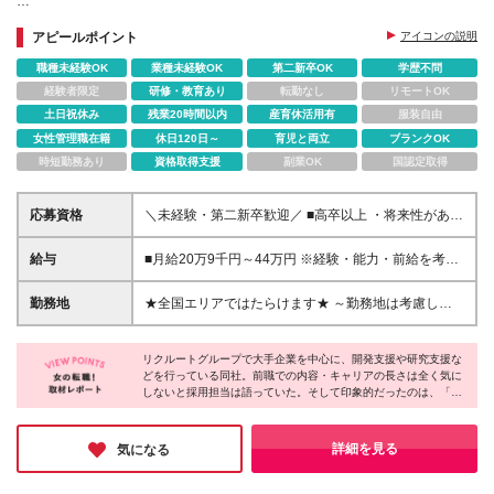
★賞与年2回＆昇給年1回
アピールポイント
アイコンの説明
→安定した収入で、将来も安心◎
職種未経験OK
業種未経験OK
第二新卒OK
学歴不問
★通信教育の受講制度あり
経験者限定
研修・教育あり
転勤なし
リモートOK
→働きながらスキルアップ！
土日祝休み
残業20時間以内
産育休活用有
服装自由
女性管理職在籍
休日120日～
育児と両立
ブランクOK
時短勤務あり
資格取得支援
副業OK
国認定取得
応募資格
＼未経験・第二新卒歓迎／ ■高卒以上 ・将来性があり
そうだと思ったから ・正社員としてしっかり稼ぎた
い ・手に職つけたくて など志望理由は何でもOK！ 仕
給与
■月給20万9千円～44万円 ※経験・能力・前給を考慮
事は1からレクチャーしますので、 全くの未経験でも
の上、決定いたします ※時間外手当100％支給 ※派遣
安心してご応募ください♪
就業先が変更となる場合には、就業規則、労使協定等
勤務地
★全国エリアではたらけます★ ～勤務地は考慮しま
に基づき賃金が変更となる可能性があります 「とに
す～ ■東北エリア／青森・岩手・宮城・秋田・山形・
かく私生活重視」「残業があっても稼ぎたい」といっ
福島 ■関東エリア／東京・埼玉・神奈川・千葉・茨
た希望も配属の際に考慮します。 ＜手当＞ ■職務担当
リクルートグループで大手企業を中心に、開発支援や研究支援な
城・栃木・群馬 ■北信越エリア／長野・山梨・福井 ■
どを行っている同社。前職での内容・キャリアの長さは全く気に
手当 ■通勤手当（上限月3万円） ■残業手当（全額支
東海エリア／静岡・愛知・岐阜・三重 ■関西エリア／
しないと採用担当は語っていた。そして印象的だったのは、「当
給） ■住宅手当（5割を会社負担／就業規則に定める
大阪・京都・奈良・兵庫・滋賀 ■中国・四国エリア／
社で経験を積んで、それを他社で活かしたいと思うようになった
ところによる） ■扶養手当 ■別居手当 ■資格試験受講
広島・岡山・山口・香川 ■九州エリア／福岡・長崎・
ら、転職という選択肢も大いにアリです」という一言。その時々
料補助（資格ごとに社内規定により決定） ■資格取得
熊本・佐賀・大分・宮崎・鹿児島 ※転勤の可能性あ
の自分の志向に合わせて、仕事や会社を選ぶ昨今、同社は時代に
詳細を見る
気になる
奨励金 （資格により2万円～20万円の祝金支給） ◎
フィットする考えを持つ数少ない会社かもしれない。
り ★U・Iターン、歓迎！ 当社では「住宅手当」
一例 ・基本情報技術者（5万円） ・プロジェクトマネ
「社員寮（単身・家族）」「引越補助」などを整えて