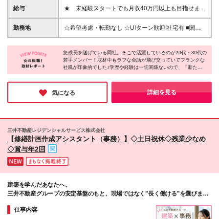
ご年齢が40歳までの方※若年層の長期キャリア形成の
給与
★ 未経験スタートでも月収40万円以上も目指せま
ため 普通自動車免許（AT限定可） ※北海道、東北、
す！ ★ ★ 試用期間6か月あり／給与・待遇に変更
東海、九州、沖縄エリアでの勤務を希望される方 *★*
なし ★ ＼パターン①orパターン②で給与形態の選択
勤務地
☆希望考慮・転勤なし ☆UIターン歓迎!社宅有 ■関東
こんな方にピッタリ*★* ◎正社員デビューしたい ◎
が可能／ ＜パターン①＞ 月給+交通費+（残業代は全
東京、神奈川、埼玉、千葉、群馬、栃木、茨城 ■東北
今の状況を変えて、新しい一歩を踏み出したい ◎仲
額別途支給） 【首都圏・関東・北信越】 月給30.0万
青森、秋田、岩手、宮城、福島、山形 ■関西 大阪、兵
間と一緒に仕事を楽しみたい なりたい将来像が決ま
円以上 【関西】 月給27.5万円以上 【中部】 月給26.5
急成長を遂げている同社。そこで活躍しているのが20代・30代の
庫、京都、奈良、和歌山、滋賀 ■中部・北信越 新潟、
っていなくてもOK！ まずは業界のこと・会社のこと
若手メンバー！取材中もラフな会話が飛び交っていてフランクな
万円以上 【東北】 月給24.5万円以上 【北海道】 月給
富山、石川、福井、山梨、長野、岐阜、静岡、愛知 ■
社風が印象的でした♪学歴や経験は一切関係ないので、「新たな
を 仕事をしながら知ってもらい、 そのうえでサポー
24.0万円以上 【九州・中四国】 月給25.5万円以上 ＜
九州 福岡、佐賀、長崎、大分、熊本、宮崎、鹿児
キャリアを踏み出したい」そんな方にはとっておきの会社です！
ト部署と相談しながら 長期的なキャリアプランを一
パターン②＞ 月給（固定残業代20H含む）+交通費
島、沖縄 ■中四国 鳥取、島根、岡山、広島、山口、徳
緒に考えましょう♪
+賞与年2回+残業代 （※20H場合を超過した場合は全
島、香川、愛媛、高知 ■北海道 本社/東京都千代田区
詳細を見る
気になる
額別途支給） 【首都圏・関東・北信越】 月給25.0万
2-3-5麹町三葉ビル 麹町オフィス/千代田区麹町4-8麹
円以上 【関 西・中部】 月給24.5万円以上 【東
町クリスタルシティ 東北支店/仙台市宮城野区鉄砲町
北・北海道・九州・中四国】 月給23.5万円以上 ※上
西1-21シャンソンビル仙台 関西支店/大阪市中央区平
記給与には固定残業代（月20H分）を含みます 固定残
野町2-4-9淀屋橋PREX 中部支店/名古屋市中村区名駅
三井不動産レジデンシャルサービス株式会社
業代は残業の有無に関わらず支給し、超過分は別途全
3-4-10アルティメイト名駅1st 九州支店/福岡市博多区
【修繕計画作成アシスタント（事務）】◇土日祝休◇残業少なめ
額支給いたします ①②の給与形態はご本人様と相談
博多駅東2-10-35博多プライムイースト 北海道支店/札
◇賞与年2回
の上、最終的に会社が決定いたします （内定時に通
幌市北区北7条西2-20NCO札幌駅北口 キャリア開発オ
知） ■給与改定年1回 ■(※)賞与年2回（昨年度支給実
フィス/東京都千代田区二番町12-8
績2回／頑張りを評価） (※)支給条件に規定あり
建築を学んだあなたへ。
三井不動産グループの安定基盤のもと、現場ではなく"長く働ける"を選びませ
んか？
仕事内容