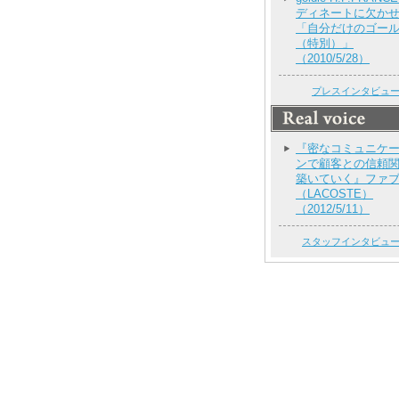
ディネートに欠か
「自分だけのゴー
（特別）」
（2010/5/28）
プレスインタビュ
『密なコミュニケ
ンで顧客との信頼
築いていく』ファ
（LACOSTE）
（2012/5/11）
スタッフインタビュ