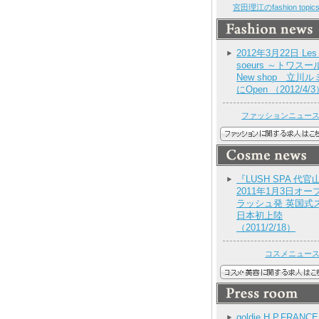
宮田理江のfashion topi
2012年3月22日 Les t
soeurs ～トワスー
New shop 立川ル
にOpen （2012/4/
ファッションニュー
『LUSH SPA 代官
2011年1月3日オー
ラッシュ発 英国式
日本初上陸
（2011/2/18）
コスメニュー
goldie H.P.FRANC