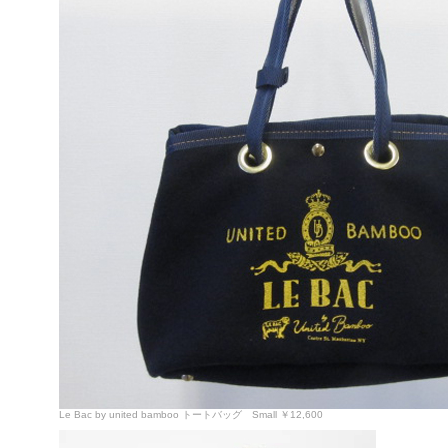
Le Bac by united bamboo トートバッグ Small ￥12,600