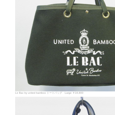
Le Bac by united bamboo トートバッグ Large ￥16,800