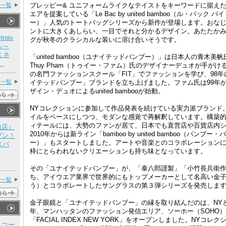
プレッピー& ユニフォームライクなテイストをキーワードに据え
cs一覧
エアを提案している「Le Bac by united bamboo（ル・バック
ー）」人気のトートバッグシリーズから新作が登場します。おな
ントに大きくあしらい、一目でそれと分かるデザイン。あたたか
rois
グが秋冬のクラシカルな装いに溶け合いそうです。
ル～
ミネ
「united bamboo（ユナイテッドバンブー）」は日本人の青木
3）
Thuy Pham（トゥイー・ファム）氏のデザイナーデュオが手が
の名門ファッションスクール「FIT」でファッションを学び、98
ス一覧
イテッドバンブー」ブランドを立ち上げました。ファム氏は99年
ザイン・デュオによるunited bambooが始動。
NYコレクションに参加して作品発表を続けている実力派ブランド
イルをベースにしつつ、モダンな感覚で再解釈しています。構築
ィテールには、大勢のファンが居て、日本でも直営店や百貨店内
山店』
2010年からは新ライン「bamboo by united bamboo（バン
プン！
ー）」もスタートしました。アートや音楽とのコラボレーション
スパ
枠にとらわれないクリエーションも持ち味となっています。
その「ユナイテッドバンブー」が、「泰八郎謹製」「小竹長兵衛
ち、アイウエア業界で世界的にもトップメーカーとして名高い金
ス一覧
う）とコラボレートしたサングラスの第３弾シリーズを発売しま
金子眼鏡と「ユナイテッドバンブー」の縁を取り結んだのは、NYと
年、マンハッタンのファッション発信エリア、ソーホー（SOHO
「FACIAL INDEX NEW YORK」をオープンしました。NYコ
E コー