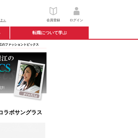
け＞
会員登録
ログイン
る
転職について学ぶ
田理江のファッショントピックス
とのコラボサングラス