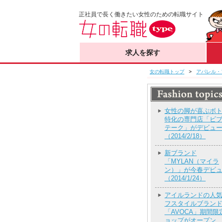
正社員で長く働きたい女性のための転職サイト
求人を探す
女の転職トップ
>
アパレル・
女性の脚が喜ぶボ
特化の専門店「ビ
テーク」がデビュ
（2014/2/18）
新ブランド
「MYLAN（マイラ
ン）」が今春デビ
（2014/1/24）
アイルランドの人
フスタイルブラン
「AVOCA」期間限
ョップがオープン