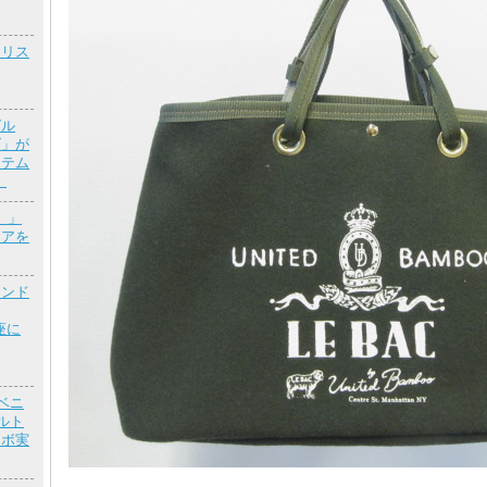
クリス
グル
ズ」が
イテム
）
ト）」
ェアを
ランド
座に
ベニ
ルト
ラボ実