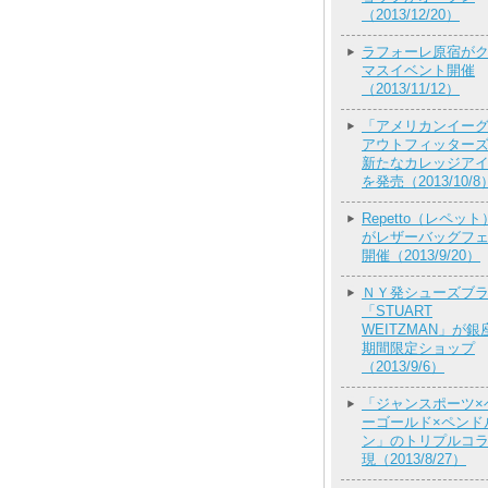
（2013/12/20）
ラフォーレ原宿が
マスイベント開催
（2013/11/12）
「アメリカンイー
アウトフィッター
新たなカレッジア
を発売（2013/10/8
Repetto（レペッ
がレザーバッグフ
開催（2013/9/20）
ＮＹ発シューズブ
「STUART
WEITZMAN」が銀
期間限定ショップ
（2013/9/6）
「ジャンスポーツ×
ーゴールド×ペンド
ン」のトリプルコ
現（2013/8/27）