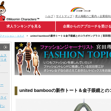
ヘルプ
｜
サイトマップ
｜
求人掲載のご案内＜企業様向
求人ランキングを見る
企業からのアプローチを受け
ファッション・コスメ
>
united bambooの新作トート＆金子眼鏡とのコラボサングラス｜宮
トムス
ブリオ
ー
ュー
united bambooの新作トート＆金子眼鏡
気ライ
ド
定シ