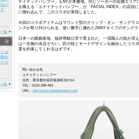
ナイテッドバンブー」もNYが本拠地。同じソーホーの近隣エリア
せない
を構える「ユナイテッドバンブー」が「FACIAL INDEX」の店
ルド
に惚れ込んで、このコラボが実現しました。
今回のコラボアイテムはラウンド型のクリップ・オン・サングラ
ンズか取り付けられる、使い勝手に優れた2WAYタイプのサングラ
ー一覧
日本一の眼鏡産地、福井県鯖江市で育まれた、一流職人の技が冴
は一生物の名品ぞろい。匠の技とモードデザインを融合したコラ
度を約束してくれるはずです。
ーショ
関係を
ブリカ
問い合わせ先
ユナイテッドバンブー
住所：東京都渋谷区猿楽町20の14
ー一覧
TEL：0120-298-493
URL：
http://www.unitedbamboo.com