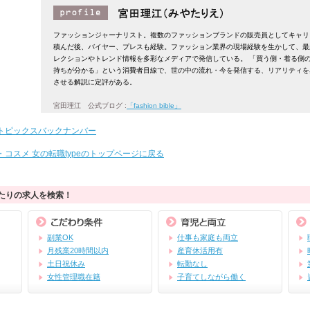
ファッションジャーナリスト。複数のファッションブランドの販売員としてキャリ
積んだ後、バイヤー、プレスも経験。ファッション業界の現場経験を生かして、最
レクションやトレンド情報を多彩なメディアで発信している。 「買う側・着る側
持ちが分かる」という消費者目線で、世の中の流れ・今を発信する、リアリティを
させる解説に定評がある。
宮田理江 公式ブログ :
「fashion bible」
トピックスバックナンバー
コスメ 女の転職typeのトップページに戻る
たりの求人を検索！
副業OK
仕事も家庭も両立
月残業20時間以内
産育休活用有
土日祝休み
転勤なし
女性管理職在籍
子育てしながら働く