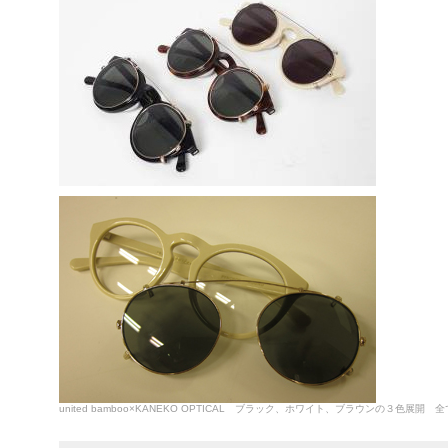
united bamboo×KANEKO OPTICAL ブラック、ホワイト、ブラウンの３色展開 全て