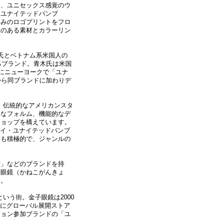
た、ユニセックス感覚のウ
 バイ ユナイテッドバンブ
じみのロゴプリントをフロ
みのある素材とカラーリン
美帆氏とベトナム系米国人の
けるブランド。青木氏は米国
年にニューヨークで「ユナ
から同ブランドに加わりデ
。伝統的なアメリカンスタ
的なフォルム、機能的なデ
ショップを構えています。
ブー・バイ・ユナイテッドバンブ
にも積極的で、ジャンルの
作」などのブランドを持
子眼鏡（かねこがんきょ
す。
いう街。金子眼鏡は2000
）にグローバル展開ストア
レクション参加ブランドの「ユ