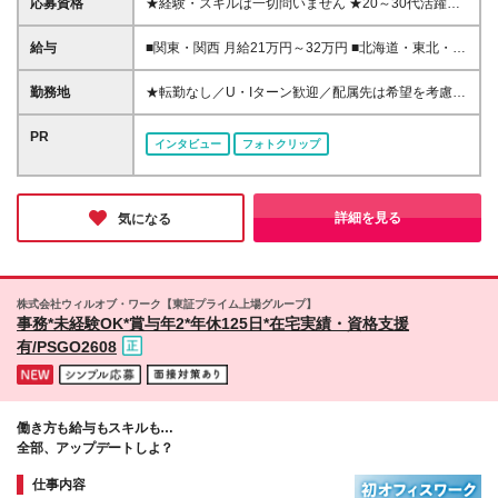
応募資格
★経験・スキルは一切問いません ★20～30代活躍中
＜未経験入社が9割以上！＞ ■学歴不問 志望動機も気
にしません！ 「正社員デビューしたい」「オフィス
給与
■関東・関西 月給21万円～32万円 ■北海道・東北・福
ワークにチャレンジしてみたい」 などどんな動機で
岡 月給18万円～30万円 ■熊本・沖縄 月給17万円～28
もOK。人柄重視の採用です！ ブランクある方も歓迎
万円 ※経験や能力を考慮の上、優遇いたします。 ※イ
勤務地
★転勤なし／U・Iターン歓迎／配属先は希望を考慮
します♪
ンセンティブ支給あり（配属先による） ※残業代は全
★東京、大阪、横浜で積極採用中 ★関西エリアでの
額支給します。 ※試用期間（2ヶ月～6ヶ月／給与の
お仕事多数／大阪駅周辺・本町・新大阪など主要駅チ
PR
インタビュー
フォトクリップ
変更なし）。 ※試用期間中は契約社員、期間終了後正
カでアクセス良好 東京・神奈川・千葉・名古屋・大
社員として雇用します。
阪・兵庫・京都・福岡（小倉）・熊本・沖縄・北海
道・東北・関西の各拠点またはプロジェクト先へ配属
となります。 《各拠点詳細》 ◆東京都渋谷区渋谷3-
詳細を見る
気になる
10-13 TOKYU REIT渋谷Rビル6F ◆東京都豊島区東池
袋1-21-11 オーク池袋ビル3F ◆東京都渋谷区代々木2-
11-17 ラウンドクロス新宿 9F ◆東京都台東区秋葉原
1-1 秋葉原ビジネスセンター3F ◆神奈川県横浜市神奈
株式会社ウィルオブ・ワーク【東証プライム上場グループ】
川区鶴屋町2-23-2 TSプラザビル2F ◆大阪府大阪市北
事務*未経験OK*賞与年2*年休125日*在宅実績・資格支援
区梅田1-1-3 大阪駅前第3ビル5F ◆大阪府大阪市浪速
有/PSGO2608
区難波中1-10-4 南海野村ビル9F ◆北海道札幌市中央
区北五条西2-5 JRタワーオフィスさっぽろ20F ◆北海
道札幌市中央区大通西3-11北洋ビル2F ◆宮城県仙台
市青葉区中央3-2-23 野村不動産仙台青葉通ビル 2F ◆
働き方も給与もスキルも…
福岡県福岡市中央区天神2-8-41 福岡朝日会館ビルデ
全部、アップデートしよ？
ィング7F ◆福岡県福岡市博多区博多駅前1-15-20 Nmf
博多駅前ビル 8階 ◆熊本県熊本市中央区新市街11-18
仕事内容
熊本第一生命ビルディング10F ◆沖縄県那覇市松山1-