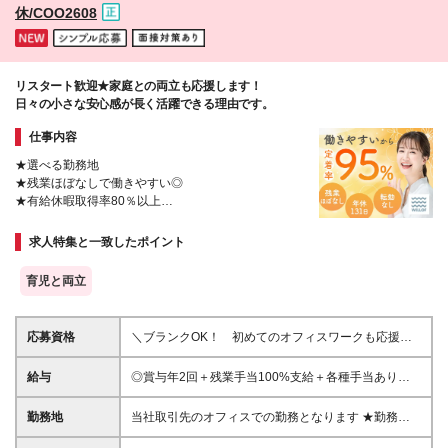
区梅田1-1-3 大阪駅前第3ビル5F ◆大阪府大阪市浪速
休/COO2608
区難波中1-10-4 南海野村ビル9F ◆北海道札幌市中央
区北五条西2-5 JRタワーオフィスさっぽろ20F ◆北海
道札幌市中央区大通西3-11北洋ビル2F ◆宮城県仙台
市青葉区中央3-2-23 野村不動産仙台青葉通ビル 2F ◆
リスタート歓迎★家庭との両立も応援します！
福岡県福岡市中央区天神2-8-41 福岡朝日会館ビルデ
日々の小さな安心感が長く活躍できる理由です。
ィング7F ◆福岡県福岡市博多区博多駅前1-15-20 Nmf
博多駅前ビル 8階 ◆熊本県熊本市中央区新市街11-18
仕事内容
熊本第一生命ビルディング10F ◆沖縄県那覇市松山1-
1-19 JPR那覇ビル7F (変更の範囲)上記を除く当社関
★選べる勤務地
連勤務地
★残業ほぼなしで働きやすい◎
★有給休暇取得率80％以上
★リーダー/SVも同時募集
★希望に合わせてキャリアアップを目指せる
求人特集と一致したポイント
育児と両立
応募資格
＼ブランクOK！ 初めてのオフィスワークも応援／
◆未経験歓迎 ◆経験・学歴不問 ★一つでも当てはま
る方は大歓迎です ・プライベートも充実して働きた
給与
◎賞与年2回＋残業手当100%支給＋各種手当あり
い方 ・安定した環境で長く活躍したい方 ・一生役に
【東京】月給27万～31万 【横浜】月給23万～25万
立つ専門的な知識を身につけたい方
【名古屋】月給20万6000円～23万 【大阪】月給20万
勤務地
当社取引先のオフィスでの勤務となります ★勤務地
～27万 【福岡】月給20万～24万 【札幌】月給19万～
は希望を考慮して決定します ★担当オフィスへの直