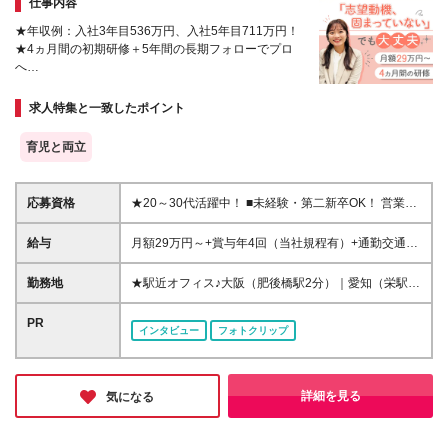
仕事内容
★年収例：入社3年目536万円、入社5年目711万円！
★4ヵ月間の初期研修＋5年間の長期フォローでプロ
へ
★FP2級・1級の取得で最大10万円の手当支給！
★賞与年4回！（当社規程有）頑張りは正当に収入へ
求人特集と一致したポイント
反映
育児と両立
応募資格
★20～30代活躍中！ ■未経験・第二新卒OK！ 営業
職・保険・金融業界の経験がない方も大歓迎です！ ■
大学・大学院または短期大学を卒業した方で2026年
給与
月額29万円～+賞与年4回（当社規程有）+通勤交通費
10月入社が可能な方 ※原則、社会人経験をお持ちの
補助（当社所定の条件有） ※業務遂行に伴う交通費な
方 ★ひとつでも当てはまる方は大歓迎★ □長期的に正
どの活動経費は原則会社が支給(当社規程有) ※入社後
勤務地
★駅近オフィス♪大阪（肥後橋駅2分）｜愛知（栄駅1
職員で働ける会社を探している □未経験から専門知識
所定の期間経過後、上記に加え成績に応じた支給有 ※
分・豊田市駅5分） ※ご希望の勤務地を確約します ※
を身に付けたい □営業にチャレンジしてみたい □研修
勤務加算（31,200円・約15時間分）を含む ※勤務加
面接は希望勤務地もしくはその周辺で行ないます
PR
制度が整っている会社で成長したい □仕事とプライベ
インタビュー
フォトクリップ
算は時間外勤務手当として支給 時間外労働の有無に
※(変更の範囲)上記を除く当社関連勤務地
ートを両立したい □誰かに感謝される仕事がしたい
かかわらず、約15時間分の時間外手当として31,200
円を支給 実際の時間外勤務手当が上記金額を超過す
る場合は、別途時間外勤務手当を支給 ＼*･ MYリレー
詳細を見る
気になる
ションシップアソシエイトの給与体系について･*／ 完
全歩合制ではなく、安定的な支給部分があるので、
営業成績が不安定な期間も安定的に給与を確保できま