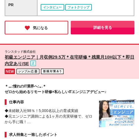
県】月給192,000円～313,400円（別途賞与年2回）
宮城、千葉、埼玉、東京、神奈川、愛知、京都、大
PR
インタビュー
フォトクリップ
【埼玉県】月給193,000円～314,800円（別途賞与年2
阪、兵庫、福岡で採用中 ★駅近くのオフィスで勤務
回） 【大阪府】月給193,300円～315,700円（別途賞
可能！お仕事帰りにグルメやショッピングも楽しめま
与年2回） 【兵庫県】月給183,300円～299,900円
す 【勤務可能性のあるエリア】 東京都 ｜23区内が
（別途賞与年2回） 【京都府】月給184,100円～
メイン（恵比寿、渋谷、新宿、港区、品川、東京 な
詳細を見る
気になる
297,300円（別途賞与年2回） 【愛知県】月給
ど） 神奈川県｜横浜市・川崎市など 埼玉県 ｜さい
187,400円～306,300円（別途賞与年2回） 【宮城
たま市・川越市など 千葉県 ｜船橋市・浦安市など
県】月給171,800円～281,400円（別途賞与年2回）
北海道 ｜札幌市がメイン 愛知県 ｜名古屋周辺が
【福岡県】月給173,400円～281,700円（別途賞与年2
メイン 大阪府 ｜大阪市など（新大阪エリア・淀屋
ランスタッド株式会社
回） 【北海道】月給176,300円～280,700円（別途賞
橋・中之島・京橋・OBPエリア など） 兵庫県 ｜
初級エンジニア｜月収例29.5万＊在宅研修＊残業月10H以下＊即日
与年2回） (*)就業先＋当社評価により＋α手当を付与
尼崎市・神戸市など 京都府 ｜京都市など 宮城県
内定あり/SE
☆月収UP例 20代／入社3年目・月収20万円→月収
｜仙台駅周辺がメイン 福岡県 ｜中央区・博多区が
23.5万円にUP！ 20代／入社5年目・月収20万円→月
メイン 【本社】 東京都千代田区有楽町1-13-1 第一生
収24万円にUP！ ☆研修期間中（3日間／所定労働時
命日比谷ファースト 14階 (変更の範囲)上記を除く当
間7時間）は、下記の通り給与を支給します 【東京
社関連勤務地
＊.｡.:憧れのIT業界へ:.｡.＊
都・神奈川県・埼玉県・千葉県】日給8582円 【愛知
ゼロから始めるリモート研修×私らしいITエンジニアデビュー♪
県】日給7980円 【大阪府・兵庫県・京都府】日給
8239円 【北海道】日給7525円 【宮城県】日給7266
仕事内容
円 【福岡県】日給7399円 ※地域により支給金額は異
なります
◆未経験入社98％！5,000名以上の育成実績
◆元エンジニア講師による1ヶ月の充実研修で、ゼロ
から手に職！
◆資格取得支援＆お祝い金制度あり
求人特集と一致したポイント