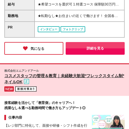
社規程あり) 【こんな方がご入社しています】 ◆未経
給与
★希望コースを選択可 1.特選コース 保障額30万円＋
験から知識を身につけて活躍したい方 ◆長く活躍で
賞与年2回 ※保障額25万円・20万円のコースあり ※当
きる職場で働きたい方 ◆将来、結婚・出産をしても
社規程による所定の要件を満たす場合 ※詳細は面談時
勤務地
★転勤なし★お住まいの近くで働けます！ 全国各営
続けられる仕事がしたい方 ◆頑張りはきちんと評価
にご説明します 2.一般コース 月給17万～22.5万円(地
業拠点で募集中 ※あなたの希望を考慮します ★リモ
されたい方
域に応ずる)＋賞与年2回 ※給与は固定給＋比例給 ※当
ート営業（商談）あり ▼全国の都道府県に営業拠点
PR
インタビュー
フォトクリップ
社規程による所定要件を満たす場合 ※詳細は面談時に
があります！詳細はこちら https://www.taiju-
ご説明します ＜2026年度4月より給与アップしまし
life.co.jp/lc_recruitment/info/office.htm#sec03 ※上記
た！＞ ・特選コースはより早い段階から実践的な活
リンクは選考プロセスの下の「関連リンク」にある
動が求められる一方、入社後18ヵ月間は保障給制度が
【全国の都道府県に営業拠点があります！詳細はこち
詳細を見る
気になる
あり所定要件を満たす場合に入社時に決定された金額
ら】を クリックしてもご覧いただけます！
が保障されます ・一般コースは入社当初は基本活動
*********************************** 2026年度採用支援Ｇ
の実践を重視する観点から固定給の割合が大きく徐々
一括-第1号 大樹生命保険株式会社 〒 105-7190 東京
に比例給(業績連動給)にシフトする給与体系です。
都港区東新橋1-5-2 汐留シティセンタービル 26階 担
株式会社エムアンドアール
当者 ／ 採用担当 tel ／ 03-6730-5066
コスメスタッフの管理＆教育｜未経験大歓迎*フレックスタイム制*
*********************************** ※(変更の範囲)上記
ネイルOK
を除く当社関連勤務地
接客経験を活かして「教育側」のキャリアへ！
残業なし＆選べる勤務時間で働き方もアップデート◎
仕事内容
【レジ部門に特化して、面接や研修・シフト作成を行