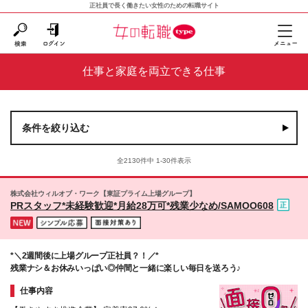
正社員で長く働きたい女性のための転職サイト
仕事と家庭を両立できる仕事
条件を絞り込む
全2130件中 1-30件表示
株式会社ウィルオブ・ワーク【東証プライム上場グループ】
PRスタッフ*未経験歓迎*月給28万可*残業少なめ/SAMOO608
*＼2週間後に上場グループ正社員？！／*
残業ナシ＆お休みいっぱい◎仲間と一緒に楽しい毎日を送ろう♪
仕事内容