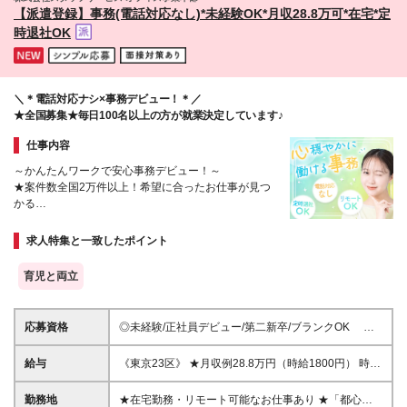
山、広島、山口、徳島、香川、愛媛、高知 【九州】
【派遣登録】事務(電話対応なし)*未経験OK*月収28.8万可*在宅*定
福岡、佐賀、長崎、熊本、大分、宮崎、鹿児島 本社
時退社OK
／東京都新宿区新宿3-1-24 京王新宿三丁目ビル3階
支店／札幌、仙台、水戸、高崎、新潟、長野、首都圏
（新宿）、静岡、金沢、名古屋、大阪、広島、福岡 ※
初回配属地以外の当社関連勤務地での勤務はありませ
＼＊電話対応ナシ×事務デビュー！＊／
ん
★全国募集★毎日100名以上の方が就業決定しています♪
仕事内容
～かんたんワークで安心事務デビュー！～
★案件数全国2万件以上！希望に合ったお仕事が見つ
かる
★有給休暇/産育休あり（取得実績多数）
★コーディネーター&営業担当があなたをサポート
求人特集と一致したポイント
育児と両立
応募資格
◎未経験/正社員デビュー/第二新卒/ブランクOK ◎
高卒以上 《こんな方にピッタリです！》 ■未経験から
事務デビューしたい ■残業なし・土日休みの仕事を探
給与
《東京23区》 ★月収例28.8万円（時給1800円） 時給
している ■シンプルなお仕事がしたい など ※「自分
1400円～2000円 《東京23区以外》 ★月収例24.8万
にどんな仕事が向いているのか分からない」という方
円（時給1550円） 時給1250円～1750円 《関東（東
勤務地
★在宅勤務・リモート可能なお仕事あり ★「都心で