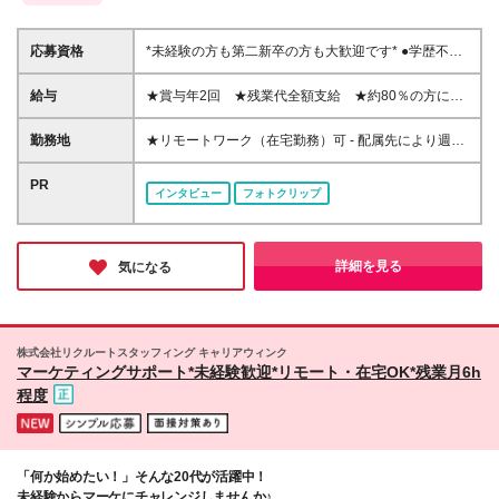
応募資格
*未経験の方も第二新卒の方も大歓迎です* ●学歴不問
●社会人・正社員（無期雇用派遣）デビューもOK！
☆こんな方に向いています ◆パソコンスキルを身に
給与
★賞与年2回 ★残業代全額支給 ★約80％の方にパ
付けたい方 ◆大手企業で働きたい方 ◆しっかり評価
フォーマンス給(*)支給！ 【東京都】月給201,100円～
されながら働きたい方 ◆仕事とプライベートの両立
328,300円（別途賞与年2回） 【神奈川県】月給
勤務地
★リモートワーク（在宅勤務）可 - 配属先により週1
をしたい方 ◆チームワークを大切にしたい方
200,900円～323,900円（別途賞与年2回） 【千葉
～5日のリモートワークOK ★募集エリア｜北海道、
県】月給192,000円～313,400円（別途賞与年2回）
宮城、千葉、埼玉、東京、神奈川、愛知、京都、大
PR
インタビュー
フォトクリップ
【埼玉県】月給193,000円～314,800円（別途賞与年2
阪、兵庫、福岡で採用中 ★駅近くのオフィスで勤務
回） 【大阪府】月給193,300円～315,700円（別途賞
可能！お仕事帰りにグルメやショッピングも楽しめま
与年2回） 【兵庫県】月給183,300円～299,900円
す 【勤務可能性のあるエリア】 東京都 ｜23区内が
（別途賞与年2回） 【京都府】月給184,100円～
メイン（恵比寿、渋谷、新宿、港区、品川、東京 な
詳細を見る
気になる
297,300円（別途賞与年2回） 【愛知県】月給
ど） 神奈川県｜横浜市・川崎市など 埼玉県 ｜さい
187,400円～306,300円（別途賞与年2回） 【宮城
たま市・川越市など 千葉県 ｜船橋市・浦安市など
県】月給171,800円～281,400円（別途賞与年2回）
北海道 ｜札幌市がメイン 愛知県 ｜名古屋周辺が
【福岡県】月給173,400円～281,700円（別途賞与年2
メイン 大阪府 ｜大阪市など（新大阪エリア・淀屋
株式会社リクルートスタッフィング キャリアウィンク
回） 【北海道】月給176,300円～280,700円（別途賞
橋・中之島・京橋・OBPエリア など） 兵庫県 ｜
マーケティングサポート*未経験歓迎*リモート・在宅OK*残業月6h
与年2回） (*)就業先＋当社評価により＋α手当を付与
尼崎市・神戸市など 京都府 ｜京都市など 宮城県
程度
☆月収UP例 20代／入社3年目・月収20万円→月収
｜仙台駅周辺がメイン 福岡県 ｜中央区・博多区が
23.5万円にUP！ 20代／入社5年目・月収20万円→月
メイン 【本社】 東京都千代田区有楽町1-13-1 第一生
収24万円にUP！ ☆研修期間中（3日間／所定労働時
命日比谷ファースト 14階 (変更の範囲)上記を除く当
間7時間）は、下記の通り給与を支給します 【東京
社関連勤務地
「何か始めたい！」そんな20代が活躍中！
都・神奈川県・埼玉県・千葉県】日給8582円 【愛知
未経験からマーケにチャレンジしませんか♪
県】日給7980円 【大阪府・兵庫県・京都府】日給