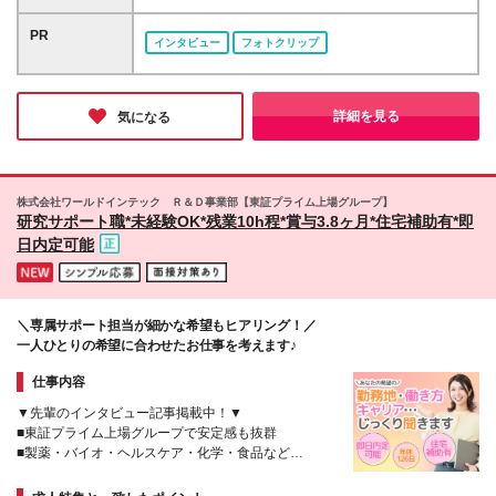
も大丈夫！ 当社のコーディネーターがあなたのお
京以外）》 ★月収例24万円（時給1500円） 時給
働きたい」「最寄りのエリアで働きたい」など希望を
話しを聞いて、ピッタリのお仕事をご紹介します♪
1100円～1750円 《中部》 ★月収例24万円（時給
考慮 ★転居を伴う転勤なし/U・Iターン歓迎 全国47都
PR
インタビュー
フォトクリップ
1500円） 時給1050円～1600円 《関西》 ★月収例
道府県の派遣先にて勤務いただきます。 《魅力ポイ
25.6万円（時給1600円） 時給1050円～1650円 《北
ント》 ★キレイでおしゃれなオフィス ★駅チカなど
海道・東北》 時給1080円～1450円 《中国》 時給
通勤や買い物に便利なエリアのお仕事がたくさん ★
1090円～1450円 《四国》 時給1050円～1450円 《九
リフレッシュスペースが充実している職場多数 (変更
詳細を見る
気になる
州・沖縄》 時給1060円～1450円 ※時給額はスキルや
の範囲)上記を除く当社関連勤務地
経験、勤務地、派遣先により異なります。 ※残業代は
別途発生分を全額支給します。 ※今月ピンチ！という
ときに便利な、働いた分の給料を給料日を待たずに受
株式会社ワールドインテック Ｒ＆Ｄ事業部【東証プライム上場グループ】
け取れる速払いサービスがあります。
研究サポート職*未経験OK*残業10h程*賞与3.8ヶ月*住宅補助有*即
日内定可能
＼専属サポート担当が細かな希望もヒアリング！／
一人ひとりの希望に合わせたお仕事を考えます♪
仕事内容
▼先輩のインタビュー記事掲載中！▼
■東証プライム上場グループで安定感も抜群
■製薬・バイオ・ヘルスケア・化学・食品など
■残業月10ｈ＋賞与年2回
■研修で基礎知識・スキルが身に付く