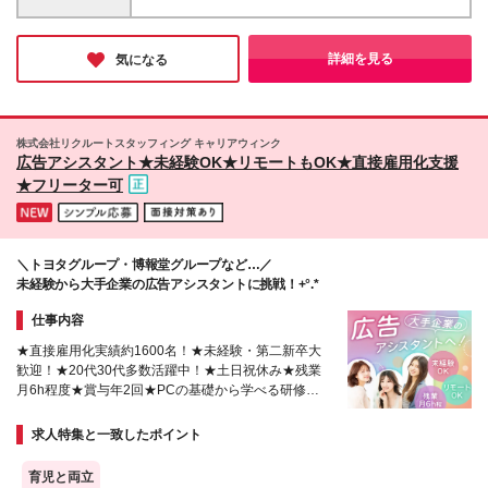
るのか分からない」という方も大丈夫！ 当社のコ
25.6万円（時給1600円） 時給1050円～1650円 《北
ーディネーターがあなたのお話しを聞いて、ピッタリ
海道・東北》 時給1080円～1450円 《中国》 時給
のお仕事をご紹介します♪
1090円～1450円 《四国》 時給1050円～1450円 《九
詳細を見る
気になる
州・沖縄》 時給1060円～1450円 ※時給額はスキルや
経験、勤務地、派遣先により異なります。 ※残業代は
別途発生分を全額支給します。 ※直接雇用後の給与な
どの条件交渉は当社にお任せください！ ※直接雇用切
株式会社リクルートスタッフィング キャリアウィンク
り替え後の年収は、雇用先の企業に準じます。
広告アシスタント★未経験OK★リモートもOK★直接雇用化支援
★フリーター可
＼トヨタグループ・博報堂グループなど…／
未経験から大手企業の広告アシスタントに挑戦！+°.*
仕事内容
★直接雇用化実績約1600名！★未経験・第二新卒大
歓迎！★20代30代多数活躍中！★土日祝休み★残業
月6h程度★賞与年2回★PCの基礎から学べる研修あ
り！★産育休取得＆復帰実績多数
求人特集と一致したポイント
育児と両立