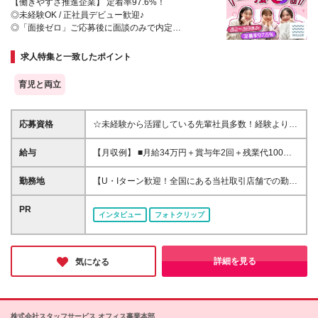
【働きやすさ推進企業】 定着率97.6%！
◎未経験OK / 正社員デビュー歓迎♪
◎「面接ゼロ」ご応募後に面談のみで内定
★週2～3日休み＆残業ほぼ０
★賞与年2回
求人特集と一致したポイント
★産育休取得実績ほぼ100%
★豊富なキャリアパス
育児と両立
応募資格
☆未経験から活躍している先輩社員多数！経験よりも
意欲や人物重視で選考します！ ◆業種・職種未経験
歓迎 ◆第二新卒も歓迎 ◆学歴不問 ≪こんな方を求め
給与
【月収例】 ■月給34万円＋賞与年2回＋残業代100%
ています≫ ☆喜んでもらうのが好きな方 ☆最新トレ
支給／マネージャーの場合 ■月給28万円＋賞与年2回
ンドや情報発信が好きな方 ☆人と話すのが好きな方
＋残業代100%支給／リーダーの場合 ■月給24万円＋
勤務地
【U・Iターン歓迎！全国にある当社取引店舗での勤
☆販売だけでなく幅広い仕事にチャレンジしたい方
賞与年2回＋残業代100%支給／一般の場合 ☆その他
務】 ★希望勤務地への配属となります ★基本的に担
雑談ベースの気軽な面談を通じて、納得のいく働き方
お祝い金など手当も充実！ ◆月給23万円～月給28万
当店舗（小売店・商業施設）への直行直帰となります
PR
を一緒に見つけていきましょう♪
インタビュー
フォトクリップ
円＋賞与年2回＋残業手当＋各種手当 ☆上記は最下限
駅チカ／人気エリア／ショッピングモール・アウトレ
の給与です！ ※勤務地や年齢、スキルを考慮のうえ、
ット・百貨店／主要駅から徒歩10分圏内の勤務地も！
スタート時の給与を決定します ※2ヶ月の試用期間あ
～勤務地は下記いずれかとなります～ 【北海道・東
り。試用期間中、雇用形態・給与・待遇に変更はあり
北】 北海道、青森、岩手、宮城、秋田、山形、福島
詳細を見る
気になる
ません
【関東】 茨城、栃木、群馬、埼玉、千葉、東京、神
奈川 【中部】 富山、石川、福井、新潟、山梨、長
野、岐阜、静岡、愛知 【近畿】 三重、滋賀、京都、
大阪、兵庫、奈良、和歌山 【中国】 鳥取、島根、岡
株式会社スタッフサービス オフィス事業本部