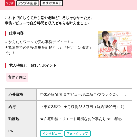
用期間1ヶ月、最大6ヶ月まで延長する可能性あり(条
件変更なし) ※今期より新賃金体系へ移行しました。
詳細は面接時にご説明します
これまで忙しくて推し活や趣味どころじゃなかった方、
事務デビューで自分時間と収入どちらも叶えましょ♪
仕事内容
～かんたんワークで安心事務デビュー！～
★派遣先での直接雇用を前提とした「紹介予定派遣」
です！
★有給休暇/産育休あり（取得実績多数）
★コーディネーター&営業担当があなたをサポート
求人特集と一致したポイント
育児と両立
応募資格
◎未経験/正社員デビュー/第二新卒/ブランクOK ◎
高卒以上 ※紹介予定派遣について：就業先決定後、平
均3か月・最長6か月派遣社員として勤務した後、派遣
給与
《東京23区》 ★月収例28.8万円（時給1800円） 時給
先と本人の合意のもと派遣先の直接雇用となるしくみ
1400円～2000円 《東京23区以外》 ★月収例24.8万
です！ 《こんな方にピッタリです！》 ■未経験から事
円（時給1550円） 時給1250円～1750円 《関東（東
勤務地
★在宅勤務・リモート可能なお仕事あり ★「都心で
務デビューしたい ■大手企業の正社員になりたい ■残
京以外）》 ★月収例24万円（時給1500円） 時給
働きたい」「最寄りのエリアで働きたい」など希望を
業なし・土日休みの仕事を探している ■シンプルなお
1100円～1750円 《中部》 ★月収例24万円（時給
考慮 ★転居を伴う転勤なし/U・Iターン歓迎 全国47都
PR
仕事がしたい など ※「自分にどんな仕事が向いてい
インタビュー
フォトクリップ
1500円） 時給1050円～1600円 《関西》 ★月収例
道府県の派遣先にて勤務いただきます。