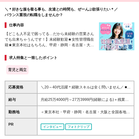
＼＊好きな服を着る事も、友達との時間も、ぜーんぶ欲張りたい＊／
バランス重視の転職をしませんか？
仕事内容
【どこも人不足で困ってる…だから未経験の営業さん
でも出来ちゃうんです！】未経験歓迎★女性管理職在
籍★東京本社はもちろん、甲府・静岡・名古屋・大阪
と全国で追加人員大募集★20～40代活躍中の職場
求人特集と一致したポイント
育児と両立
応募資格
＼20～40代活躍＊経験スキルは全く問いません／ ■未
経験歓迎 ■学歴不問 ＼こんな方が活躍中／ ・飲食ア
ルバイトでの接客経験を活かしている方 ・未経験か
給与
月給25万4000円～27万3999円(経験による)＋残業代
ら人材業界に挑戦したい方 ・悩みに寄り添えるよう
＋インセンティブ＋各種手当 ※頑張った分、しっかり
な仕事がしたい方 ・BtoBのお仕事に挑戦したい方
インセンティブをGET！ ※試用期間3ヶ月あり（条件
勤務地
＜東京本社・甲府・静岡・名古屋・大阪と全国各地で
など
に変更はありません） ※上記金額には固定残業代（月
大募集★＞ ■東京本社 東京都渋谷区千駄ヶ谷5-18-20
20時間分、30,395円分～）を含みます ※20時間を超
代々木フォレストビル9階 ■甲府営業所（車通勤あ
PR
インタビュー
フォトクリップ
過した際は別途残業代を支給いたします
り） 山梨県甲府市丸の内3-1-6 山梨316ビル6階 ■静
岡営業所（車通勤あり） 静岡県沼津市大手町1-1-3