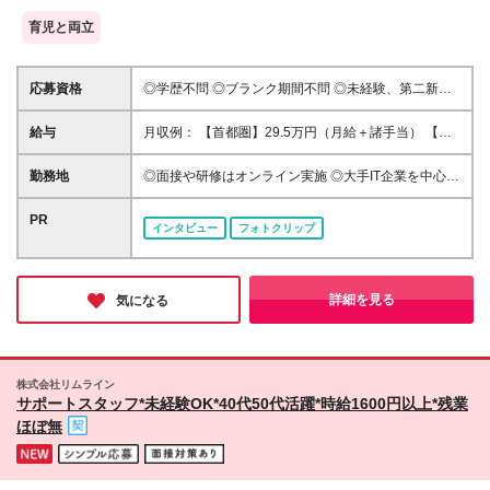
育児と両立
応募資格
◎学歴不問 ◎ブランク期間不問 ◎未経験、第二新
卒、既卒、大歓迎！ ◎20代・30代活躍中！ ＼こんな
方にピッタリ！／ ■ITのお仕事に挑戦してみたい方 ■
給与
月収例： 【首都圏】29.5万円（月給＋諸手当） 【東
手に職をつけて長く働きたい方 ■コミュニケーション
海／関西】28.5万円（月給＋諸手当） 【九州】26万
力を活かしたい方 ■お客様の『困った』を先回りして
円（月給＋諸手当） ＼残業代は1分単位で全額支給／
勤務地
◎面接や研修はオンライン実施 ◎大手IT企業を中心に
察する力 ■安定した働き方をしたい方 ■1つずつ着実
首都圏：月給26万円以上 東海、関西：月給25万円以
配属 ◎転居を伴う転勤なし ＊ご希望や最寄り駅を考
にステップアップしたい方
上 九州：月給23万円以上 ※これまでのご経験や能力
慮の上、決定いたします。 ＼＼一部リモート実績あ
PR
インタビュー
フォトクリップ
を十分に考慮のうえ、決定いたします。 ※固定残業代
り！／／ ●首都圏 東京：新宿／飯田橋／渋谷／品川／
制は採用しておりません。 ※詳細は面接でお伝えしま
浜松町／大手町／神谷町／有楽町／赤坂／秋葉原など
す。 ★初年度想定年収：300万～450万円 ■各種手当
神奈川：横浜／みなとみらい／川崎／武蔵小杉／溝の
・通勤手当（上限4万円まで） ・時間外勤務手当（1
口など 千葉：海浜幕張／千葉ニュータウン中央など
詳細を見る
気になる
分単位で全額支給） ・資格取得支援 ■昇給：年1回
埼玉：大宮／和光市／さいたま新都心など ●東海 愛
知：名古屋／栄／久屋大通／矢場町など ●関西 大阪：
梅田／心斎橋／本町／京橋など 京都：京都／烏丸／
祝園など 兵庫：神戸／三宮／三田市など ●九州 福
株式会社リムライン
岡：博多／天神／早良／北九州など ★車通勤が可能
サポートスタッフ*未経験OK*40代50代活躍*時給1600円以上*残業
なプロジェクトあり！ ★将来的にリモートワーク可
ほぼ無
能なプロジェクトも！ （在宅勤務/在宅ワーク/テレワ
ーク/フルリモート） （変更の範囲）上記を除く当社
関連勤務地