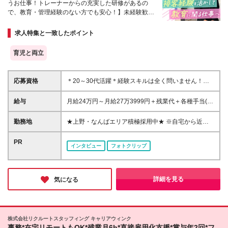
うお仕事！トレーナーからの充実した研修があるの
で、教育・管理経験のない方でも安心！】未経験歓迎
＊20～30代多数活躍＊スーパーフレックス制度
求人特集と一致したポイント
育児と両立
応募資格
＊20～30代活躍＊経験スキルは全く問いません！＊ ■
未経験歓迎 ■高卒以上 ***こんな方にピッタリ*** ◎人
と接することが好き ◎小さなことによく気がつく ◎
給与
月給24万円～月給27万3999円＋残業代＋各種手当(経
面倒見がいいと言われる ***社員の声をご紹介*** Aさ
験による) ※試用期間3ヶ月あり（条件に変更はありま
ん（20代）：自由な勤務時間が一番の魅力ポイント！
せん） ※上記金額には固定残業代（月20時間分、
勤務地
★上野・なんばエリア積極採用中★ ※自宅から近い＜
Bさん（20代）：スタッフに感謝されることがやりが
31,089円分～）を含みます ※20時間を超過した際は
ルミネ、マルイ等＞の@cosme STOREのレジ部門の
いです Cさん（30代）：アルバイト時代のスタッフリ
別途残業代を支給いたします
運営・管理をお任せします（週4日ほど現場で勤務い
PR
ーダーの経験が活かせてます ***こんな方が活躍*** ・
インタビュー
フォトクリップ
ただきます） ※店舗ごとに営業所の配属が異なります
前職やバイト時代に接客もしくはレジをしていた ・
■東京本社：東京都渋谷区千駄ヶ谷5-18-20 代々木フ
バイト時代のシフト作成が楽しかった ・次は教える
ォレストビル9階 ～店舗～ ・@cosme STORE ルミネ
側になりたかった
有楽町店：東京都千代田区有楽町2-5-1 ルミネ有楽町
詳細を見る
気になる
1 7F ・@cosme STORE 上野マルイ店：東京都台東区
上野6丁目15−1 マルイ店 B1F ■大阪営業所：大阪府大
阪市中央区道修町3-4-11 新芝川ビル5階 500号室
・@cosme STORE MiSUGI なんばウォーク店：大阪
株式会社リクルートスタッフィング キャリアウィンク
府大阪市中央区難波1丁目虹のまち3-6号 ※変更の範
事務*在宅リモートもOK*残業月6h*直接雇用化支援*賞与年2回*フ