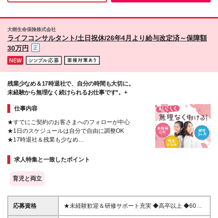
ご安心ください！ サポート体制が整っており、未経
新都心／和光市など ●東海 愛知県：名古屋／栄／伏見
験からでも安心してスタートできます。
／久屋大通／新栄など ●関西 大阪府：梅田／京橋／本
町／千里中央など 京都府：京都／烏丸／四条など 兵
大樹生命保険株式会社
庫県：神戸／三宮／三田など ●九州 福岡県：博多／天
ライフコンサルタント/土日祝休/26年4月より給与改定済～保障額
神／早良／北九州など ★車通勤が可能なプロジェク
30万円
トあり！ ★将来的にリモートワーク可能なプロジェ
クトも！ （在宅勤務／在宅ワーク／テレワーク／フ
ルリモート） （変更の範囲）上記を除く当社関連勤
務地
残業少なめ＆17時退社で、自分の時間も大切に。
未経験から無理なく続けられるお仕事です*。+
仕事内容
★すでにご契約のお客さまへのフォローが中心
★1日のスケジュールは自分で自由に調整OK
★17時退社＆残業も少なめ
★3ヶ月の研修＋資格取得支援で未経験も安心
★完全週休2日（土日祝）・年間休日120日以上
求人特集と一致したポイント
育児と両立
応募資格
★未経験歓迎＆研修サポート充実 ◆高卒以上 ◆60歳
未満(定年のため。ただし再雇用制度有) ※国籍不問(当