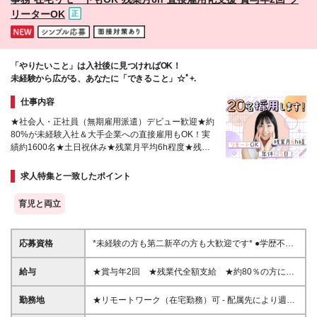
囲：上記を除く当社関連勤務地
リーターOK
「やりたいこと」は入社後に見つければOK！
未経験から広がる、あなたに「できること」☆ﾟ+.
仕事内容
★社会人・正社員（無期雇用派遣）デビュー歓迎★約
80%が未経験入社＆大手企業への直接雇用もOK！実
績約1600名★土日祝休み★残業月平均6h程度★残業
代全額支給★賞与年2回
求人特集と一致したポイント
育児と両立
応募資格
*未経験の方も第二新卒の方も大歓迎です* ●学歴不問
●フリーターの方も歓迎しています♪ ☆こんな方に向
いています ◆パソコンスキルを身に付けたい方 ◆大
給与
★賞与年2回 ★残業代全額支給 ★約80％の方にパ
手企業で働きたい方 ◆しっかり評価されながら働き
フォーマンス給(*)支給！ 【東京都】月給201,100円～
たい方 ◆仕事とプライベートの両立をしたい方 ◆チ
328,300円（別途賞与年2回） 【神奈川県】月給
勤務地
★リモートワーク（在宅勤務）可 - 配属先により週1
ームワークを大切にしたい方
200,900円～323,900円（別途賞与年2回） 【千葉
～5日のリモートワークOK ★募集エリア｜北海道、