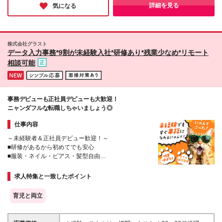
詳細を見る
気になる
株式会社グラスト
データ入力事務*9割が未経験入社*研修あり*残業少なめ*リモート
相談可能
事務デビューも正社員デビューも大歓迎！
ニャンダフルな転職しちゃいましょう◎
仕事内容
～未経験者＆正社員デビュー歓迎！～
■研修があるから初めてでも安心
■服装・ネイル・ピアス・髪型自由
■残業ほぼなし＆年休124日
求人特集と一致したポイント
育児と両立