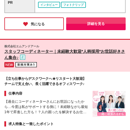
25万 ■年収例 ＜東京＞ 年収350万～＋残業手当全額
行直帰となります ≪積極採用エリア≫ 【東京】 六本
PR
インタビュー
フォトクリップ
+各種手当 ※年齢・スキル・経験を考慮の上、スター
木一丁目、浅草橋、茅場町、虎ノ門、日本橋 【神奈
ト時の給与を決定します ※試用期間3ヶ月（期間中の
川】 横浜 【愛知】 名古屋、上前津、伏見、久屋大
雇用形態・待遇に差異はありません） ※時間外手当は
通、栄 【大阪】 梅田、淀屋橋・肥後橋、福島、江坂
100％支給
【福岡】 博多、祇園、東比恵、中洲川端、天神、赤
詳細を見る
気になる
坂 【北海道・東北】 札幌 ≪本社≫ 東京都新宿区新宿
3-1-24 京王新宿三丁目ビル3階 ※この求人は無期雇用
派遣となります 勤務地は取引先オフィスですが、当
社の社員としての雇用となり、 給与や福利厚生など
株式会社エムアンドアール
の制度は当社の規定が適用されます。 そのため、長
スタッフコーディネーター｜未経験大歓迎*人柄採用*お世話好きさ
期的に安定して働くことができる制度です。 ※(変更
ん集合♪
の範囲)当社関連勤務地
【立ち仕事からデスクワークへ★リスタート大歓迎】
チームで支え合い、長く活躍できるオフィスワーク♪
仕事内容
【過去にコーディネーターさんにお世話になったか
ら…今度は私がサポートする側に！未経験ながら最短
1年で昇進した方も！？人の困ったを解決するお仕
事！】充実した研修・OJTあり＊産育休活用実績あり
求人特集と一致したポイント