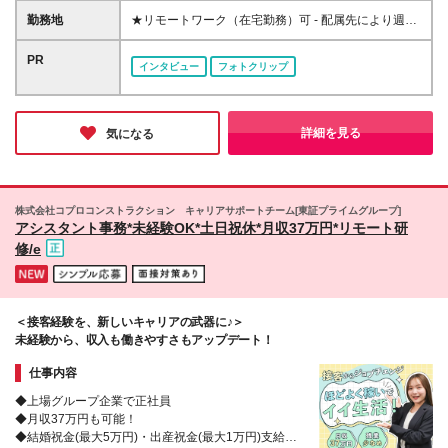
すので、PC操作がニガテでも大丈夫です♪ ☆こんな方
328,300円（別途賞与年2回） 【神奈川県】月給
勤務地
★リモートワーク（在宅勤務）可 - 配属先により週1
に向いています☆ ＊サポート側で誰かの役に立ちた
200,900円～323,900円（別途賞与年2回） 【千葉
～5日のリモートワークOK ★募集エリア｜北海道、
い ＊パソコンスキルを身につけたい ＊大手企業で安
県】月給192,000円～313,400円（別途賞与年2回）
宮城、千葉、埼玉、東京、神奈川、愛知、京都、大
PR
心して働きたい ＊しっかり評価されながら働きたい
インタビュー
フォトクリップ
【埼玉県】月給193,000円～314,800円（別途賞与年2
阪、兵庫、福岡で採用中 ★駅近くのオフィスで勤務
＊チームワークを大切に動きたい ＊仕事とプライベ
回） 【大阪府】月給193,300円～315,700円（別途賞
可能！お仕事帰りにグルメやショッピングも楽しめま
ートを両立させたい
与年2回） 【兵庫県】月給183,300円～299,900円
す 【勤務可能性のあるエリア】 東京都 ｜23区内が
（別途賞与年2回） 【京都府】月給184,100円～
メイン（恵比寿、渋谷、新宿、港区、品川、東京 な
詳細を見る
気になる
297,300円（別途賞与年2回） 【愛知県】月給
ど） 神奈川県｜横浜市・川崎市など 埼玉県 ｜さい
187,400円～306,300円（別途賞与年2回） 【宮城
たま市・川越市など 千葉県 ｜船橋市・浦安市など
県】月給171,800円～281,400円（別途賞与年2回）
北海道 ｜札幌市がメイン 愛知県 ｜名古屋周辺が
【福岡県】月給173,400円～281,700円（別途賞与年2
メイン 大阪府 ｜大阪市など 兵庫県 ｜尼崎市・神
株式会社コプロコンストラクション キャリアサポートチーム[東証プライムグループ]
回） 【北海道】月給176,300円～280,700円（別途賞
戸市など 京都府 ｜京都市など 宮城県 ｜仙台駅周
アシスタント事務*未経験OK*土日祝休*月収37万円*リモート研
与年2回） (*)就業先＋当社評価により＋α手当を付与
辺がメイン 福岡県 ｜中央区・博多区がメイン 【大
修/e
☆月収UP例 20代／入社3年目・月収20万円→月収
阪府募集エリア】 新大阪エリア 淀屋橋・中之島・京
23.5万円にUP！ 20代／入社5年目・月収20万円→月
橋・OBPエリア 【本社】 東京都千代田区有楽町1-13-
収24万円にUP！ ☆研修期間中（3日間／所定労働時
1 第一生命日比谷ファースト 14階 (変更の範囲)上記を
間7時間）は、下記の通り給与を支給します 【東京
除く当社関連勤務地
＜接客経験を、新しいキャリアの武器に♪＞
都・神奈川県・埼玉県・千葉県】日給8582円 【愛知
未経験から、収入も働きやすさもアップデート！
県】日給7980円 【大阪府・兵庫県・京都府】日給
8239円 【北海道】日給7525円 【宮城県】日給7266
仕事内容
円 【福岡県】日給7399円 ※地域により支給金額は異
なります
◆上場グループ企業で正社員
◆月収37万円も可能！
◆結婚祝金(最大5万円)・出産祝金(最大1万円)支給あ