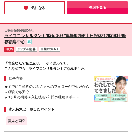
沼津産業ビル3階E号室 ■名古屋営業所（車通勤あり）
愛知県名古屋市中村区名駅南2-11-44 ＧＳ名駅南ビ
詳細を見る
気になる
ル2階 ■大阪営業所 大阪府大阪市中央区道修町3-4-
11 新芝川ビル5階 500号室 ※入社後は関連会社
（株式会社エムアールエス）へ出向の可能性がござい
ます ∟東京都渋谷区千駄ヶ谷5-18-20 代々木フォレス
大樹生命保険株式会社
トビル6階 ※変更の範囲：上記を除く当社関連勤務地
ライフコンサルタント*時短あり*賞与年2回*土日祝休*17時退社*既
存顧客中心
「営業なんて私にムリ…」そう思ってた。
こんな私でも、ライフコンサルタントになれました。
仕事内容
★すでにご契約のお客さまへのフォローが中心だから
未経験でも安心
★3ヶ月の研修＋入社後も2年間の継続サポート
★FPなど資格取得支援あり
★未経験スタート多数
求人特集と一致したポイント
★1日のスケジュールを自分で調整OK
育児と両立