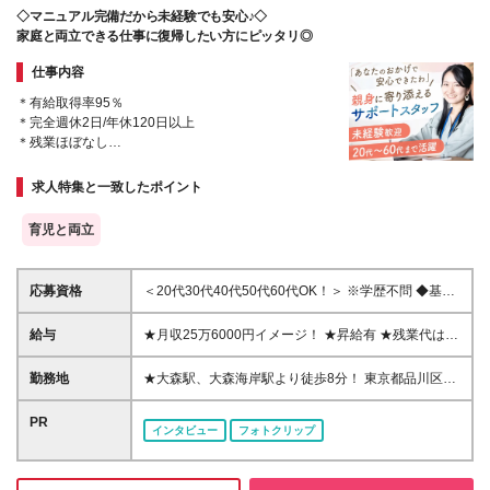
◇マニュアル完備だから未経験でも安心♪◇
家庭と両立できる仕事に復帰したい方にピッタリ◎
仕事内容
＊有給取得率95％
＊完全週休2日/年休120日以上
＊残業ほぼなし
＊大森駅・大森海岸駅から徒歩8分
＊ワーキングママもOK！
求人特集と一致したポイント
育児と両立
応募資格
＜20代30代40代50代60代OK！＞ ※学歴不問 ◆基本
的なPC操作(Excelやクライアントシステムへの入力
等) ★保険の知識などは一切問いません！ 難しい専門
給与
★月収25万6000円イメージ！ ★昇給有 ★残業代は30
的なジャッジは保険会社が行います。このお仕事をす
分単位で全額支給 ★交通費は全額支給 時給1600円～
る上で必要な知識などは入社後にイチから学んでいけ
（18時以降は時給2000円） ※経験やスキルを考慮し
勤務地
★大森駅、大森海岸駅より徒歩8分！ 東京都品川区南
ばOKです◎ ＼こんな方にピッタリなお仕事です／ ○
て決定します
大井6-3-7 スリージェ南大井ビル
コツコツした確認作業が得意な方 ○基準に沿って判断
PR
する仕事に抵抗が無い方 ○細かい作業でも丁寧に進め
インタビュー
フォトクリップ
られる方