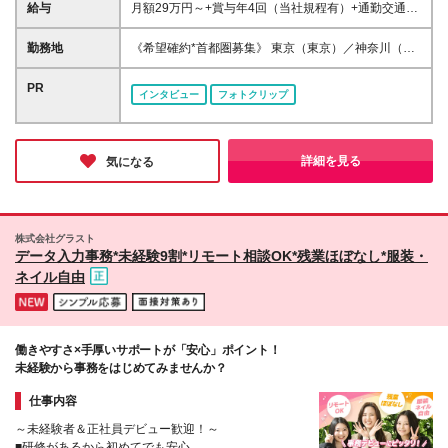
大学・大学院または短期大学を卒業した方で2026年
給与
月額29万円～+賞与年4回（当社規程有）+通勤交通費
10月入社が可能な方 ※原則、社会人経験をお持ちの
補助（当社所定の条件有） ※業務遂行に伴う交通費な
方 ★ひとつでも当てはまる方は大歓迎★ □長期的に正
どの活動経費は原則会社が支給(当社規程有) ※入社後
勤務地
《希望確約*首都圏募集》 東京（東京）／神奈川（み
職員で働ける会社を探している □未経験から専門知識
所定の期間経過後、上記に加え成績に応じた支給有 ※
なとみらい）いずれかでの勤務 ※ご希望の勤務地を確
を身に付けたい □営業にチャレンジしてみたい □研修
勤務加算（31,200円・約15時間分）を含む ※勤務加
約します ※面接は希望勤務地もしくはその周辺で行な
PR
制度が整っている会社で成長したい □仕事とプライベ
インタビュー
フォトクリップ
算は時間外勤務手当として支給 時間外労働の有無に
います ※(変更の範囲)上記を除く当社関連勤務地
ートを両立したい □誰かに感謝される仕事がしたい
かかわらず、約15時間分の時間外手当として31,200
円を支給 実際の時間外勤務手当が上記金額を超過す
る場合は、別途時間外勤務手当を支給 ＼*･ MYリレー
詳細を見る
気になる
ションシップアソシエイトの給与体系について･*／ 完
全歩合制ではなく、安定的な支給部分があるので、
営業成績が不安定な期間も安定的に給与を確保できま
す。 一方で、営業成績が還元される賞与もあるの
株式会社グラスト
で、収入面で不安を抱えずに安定して稼げる環境です
データ入力事務*未経験9割*リモート相談OK*残業ほぼなし*服装・
♪ ＼*･ FPの資格取得で手当を支給 ･*／ ・FP2級：
ネイル自由
15,000円支給※当社内定日から入社後1年以内に当該
資格をはじめて取得した者が対象 ・FP1級：100,000
円支給※当社登録後に当該資格をはじめて取得した者
が対象 ＼*･ その他 ･*／ *雇用形態は正職員となりま
働きやすさ×手厚いサポートが「安心」ポイント！
す *各種制度の適用については法令および当社規程に
未経験から事務をはじめてみませんか？
定める条件有 *各種制度については2026年6月現在の
ものであり、将来変更になる場合があります *試用期
仕事内容
間はありません
～未経験者＆正社員デビュー歓迎！～
■研修があるから初めてでも安心