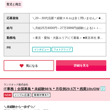
育児と両立
応募資格
＼20～30代活躍＊経験スキルは全く問いません／ ■未
経験歓迎 ■学歴不問 ＼過去の採用者事例／ ・キッチ
ン、ホテルホールでの経験者 ・眼鏡販売員 ・携帯販
給与
＼月給25万4000円～27万3999円(経験による)＋＋イ
売員 など 中には、もともと派遣スタッフとして活
ンセンティブ支給／ ※頑張った分、しっかりインセン
躍していた方で、 「コーディネーターの仕事に憧れ
ティブをGET！ ※試用期間3ヶ月あり（条件に変更は
勤務地
＜東京・愛知・大阪エリアにて募集＞ ■東京本社 東京
がある」という理由から、 当社に入社してくれてい
ありません） ※上記金額には固定残業代（月20時間
都渋谷区千駄ヶ谷5-18-20 代々木フォレストビル9階
る事例もあります♪ ＼興味がある方は…／ 希望に応じ
分、30,395円分～）を含みます ※20時間を超過した
■名古屋営業所 愛知県名古屋市中村区名駅南2-11-
PR
て、新しいお取引先を開拓する 営業職のポジション
インタビュー
フォトクリップ
際は別途残業代を支給いたします
44 ＧＳ名駅南ビル2階 ■大阪営業所 大阪府大阪市中
もご案内可能です。 ＼マッチ度が高い人はこんな
央区道修町3-4-11 新芝川ビル5階 500号室 ※入社
人！／ ・何事でもたのしく挑戦できる人 ・キャリア
後は関連会社（株式会社エムアールエス）へ出向の可
を築き上げていきたい人 ・頑張った分、しっかり評
能性がございます ┗東京都渋谷区千駄ヶ谷5-18-20
詳細を見る
気になる
価されたい人 ・困っている人を助けたいと思える人
代々木フォレストビル6階 ※変更の範囲：上記を除く
当社関連勤務地
ランスタッド株式会社
IT事務｜全国募集＊未経験98％＊月収例29.5万＊残業10h/OW
＼未経験から一歩ずつ／