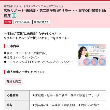
す。 一方で、営業成績が還元される賞与もあるの
株式会社リクルートスタッフィング キャリアウィンク
で、収入面で不安を抱えずに安定して稼げる環境です
広報サポート*未経験・第二新卒歓迎*リモート・在宅OK*残業月6h
♪ ＼*･ FPの資格取得で手当を支給 ･*／ ・FP2級：
程度
15,000円支給※当社内定日から入社後1年以内に当該
資格をはじめて取得した者が対象 ・FP1級：100,000
円支給※当社登録後に当該資格をはじめて取得した者
が対象 ＼*･ その他 ･*／ *雇用形態は正職員となりま
＜憧れの"広報"に未経験からチャレンジ！＞
す *各種制度の適用については法令および当社規程に
リクルートグループで新しいキャリアをスタート♪
定める条件有 *各種制度については2026年6月現在の
ものであり、将来変更になる場合があります *試用期
仕事内容
間はありません
◆在宅・リモートワーク案件あり
◆選考はすべてオンライン
◆マニュアル作成やPCを使ったヘルプデスクなど
◆研修でPCの基礎から学べる
◆残業ほぼナシ
求人特集と一致したポイント
◆履歴書・職務経歴書不要
育児と両立
応募資格
★未経験・新卒・第二新卒・既卒大歓迎｜フリーター
の方もOK★ ☆学歴不問 「転職がはじめて」 「無理な
く仕事を続けたい」 「オフィスワークデビューした
給与
★賞与年2回 ★残業代全額支給 ★約80％の方にパ
い」 そんなあなたを応援します！ 人柄重視の採用で
フォーマンス給(*)支給！ 【東京都】月給201,100円～