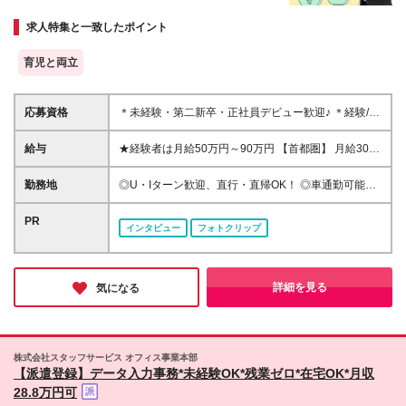
り
◆Web面接も実施中！
求人特集と一致したポイント
◆全国から勤務地を選べる&転勤や出張もなし
育児と両立
応募資格
＊未経験・第二新卒・正社員デビュー歓迎♪ ＊経験/知
識ゼロでOK！ ＊学歴・年齢・転職回数は一切不問で
す！ ＊人物重視の採用です！ 20代、30代の業界未経
給与
★経験者は月給50万円～90万円 【首都圏】 月給30万
験者はもちろん、40代、50代、60代の経験者も活躍
1230円〜 ⇒基本22万7000円+地域6万4230円+皆勤1
しています！ ※ご希望を考慮し、雇用形態を決定しま
万円 【群馬/栃木/茨城】 月給28万1090円〜 ⇒基本23
勤務地
◎U・Iターン歓迎、直行・直帰OK！ ◎車通勤可能の
す ※新卒の方もご応募可能 （待遇・募集要項等は別
万4000円+地域3万7090円+皆勤1万円 【大阪/京都/兵
エリアもあり！ ◎出張なしの働き方も可能 ◎全国に
途ご案内いたします） ※入社時期は柔軟に対応しま
庫】 月給30万130円〜 ⇒基本23万5000円+地域5万
勤務地あり/希望のエリアで働けます《転勤なし》
PR
す！半年先の入社もOK！お気軽にご相談ください！
インタビュー
フォトクリップ
5130円+皆勤1万円 【静岡/愛知/岐阜/三重】 月給28万
【拠点】 ※全国各地に支店あり ・札幌支店/北海道 ・
5840円〜 ⇒基本23万円+地域4万5840円+皆勤1万円
仙台支店/宮城・青森・岩手・秋田・山形・福島 ・大
【北海道】 月給25万2960円〜 ⇒基本22万4000円+地
宮営業所/埼玉・栃木・群馬・茨城・新潟 ・東京支店/
域1万8960円+皆勤1万円 【福岡/佐賀/長崎/大分/熊
東京・千葉 ・横浜営業所/神奈川・山梨 ・名古屋支店/
詳細を見る
気になる
本】 月給25万800円〜 ⇒基本21万8000円+地域2万
愛知・長野・岐阜・三重・滋賀・静岡・石川・富山・
2800円+皆勤1万円 【宮城/山形/福島】 月給25万580
福井 ・大阪支店/大阪(大阪駅周辺エリアなど)・京都・
円〜 ⇒基本21万8000円+地域2万2580円+皆勤1万円
兵庫・奈良・和歌山 ・広島支店/広島・岡山・島根・
【広島/岡山/山口】 月給27万1090円〜 ⇒基本23万
鳥取・山口・香川・高知・愛媛・徳島 ・福岡支店/福
株式会社スタッフサービス オフィス事業本部
4000円+地域2万7090円+皆勤1万円 ※残業代は1分単
岡・佐賀・長崎・熊本・大分・宮崎・鹿児島・沖縄 ※
【派遣登録】データ入力事務*未経験OK*残業ゼロ*在宅OK*月収
位で全額支給（みなし残業制度なし） ※上記給与は最
勤務エリアによって所属支店が異なります。 (変更の
28.8万円可
低支給額です。経験・能力に応じて決定致します ※試
範囲)上記を除く当社関連勤務地