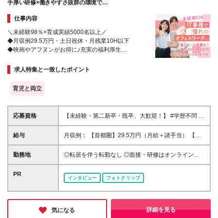
手厚い研修×働きやすさ抜群の環境で
“理想のキャリア”を叶えませんか？
仕事内容
＼未経験98％×育成実績5000名以上／
◆月収例29.5万円・土日祝休・月残業10H以下
◆映画やアフヌンがお得に♪充実の福利厚生
◆入社後1ヶ月間のリモート研修あり
◆Web面接1回＆最短即日内定
求人特集と一致したポイント
育児と両立
応募資格
【未経験・第二新卒・既卒、大歓迎！】 #学歴不問 #
転職回数不問 #ブランク不問 #20代、30代活躍中！ #
転職が初めての方も大歓迎！ ◆手に職をつけて長く
給与
月収例： 【首都圏】29.5万円（月給＋諸手当） 【東
働きたい方 ◆IT業界に興味がある方 ◆新しいことに
海／関西】28.5万円（月給＋諸手当） 【九州】26万
挑戦してみたい方 約98％の先輩が未経験スタート！
円（月給＋諸手当） ＼残業代は1分単位で全額支給／
勤務地
◎転居を伴う転勤なし ◎面接・研修はオンラインで
PCをほぼ触ったことが無い…というあなたもご安心
首都圏：月給26万円以上 東海、関西：月給25万円以
実施 ◎大手IT企業を中心に配属 ＊ご希望や最寄り駅
ください◎ 《 先輩たちの前職例 》 ・カフェ店員
上 九州：月給23万円以上 ※これまでのご経験や能力
を考慮の上、決定いたします。 ＼＼一部リモート実
PR
・美容クリニック受付 ・医療事務 ・ホテルフロント
インタビュー
フォトクリップ
を十分に考慮のうえ、決定いたします。 ※固定残業代
績あり！／／ ●首都圏 東京都：新宿／飯田橋／渋谷／
・アパレル店員 など、多くの方が異業種から転職さ
制は採用しておりません。 ※詳細は面接でお伝えしま
品川／大崎／浜松町／大手町／有楽町／赤坂／秋葉原
れています！ 例えば、接客で培った丁寧な対応力や
す。 ★初年度想定年収：300万～450万円 ■各種手当
など 神奈川県：横浜／みなとみらい／川崎／武蔵小
コミュニケーション能力は、IT業界でも大いに活かせ
・通勤手当（上限4万円まで） ・残業代（1分単位で
杉／溝の口など 千葉県：海浜幕張／西船橋／千葉／
詳細を見る
気になる
るスキルです。 「IT業界は難しそう…」と感じる方も
全額支給） ・資格取得支援 ■昇給：年1回
千葉ニュータウン中央など 埼玉県：大宮／さいたま