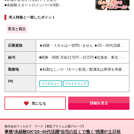
■未経験スタートのメンバーが9割
■残業ほぼなし＆年休124日
求人特集と一致したポイント
育児と両立
応募資格
★経験・スキルは一切問いません ★20～30代活躍中
＜未経験入社が9割以上！＞ ■学歴不問 志望動機も気
にしません！ 「正社員デビューしたい」「オフィス
給与
■関東・関西 月給21万円～32万円 ■北海道・東北・福
ワークにチャレンジしてみたい」 などどんな動機で
岡 月給18万円～30万円 ■熊本・沖縄 月給17万円～28
もOK。人柄重視の採用です！
万円 ※経験や能力を考慮の上、優遇いたします。 ※イ
勤務地
★転勤なし／U・Iターン歓迎／配属先は希望を考慮
ンセンティブ支給あり（配属先による） ※残業代は全
★東京、大阪、横浜で積極採用中 ★関西エリアでの
額支給します。 ※試用期間（2ヶ月～6ヶ月／給与の
お仕事多数／大阪駅周辺・本町・新大阪など主要駅チ
PR
インタビュー
フォトクリップ
変更なし）。 ※試用期間中は契約社員、期間終了後正
カでアクセス良好 東京・神奈川・千葉・名古屋・大
社員として雇用します。
阪・兵庫・京都・福岡（小倉）・熊本・沖縄・北海
道・東北・関西の各拠点またはプロジェクト先へ配属
となります。 《各拠点詳細》 ◆東京都渋谷区渋谷3-
詳細を見る
気になる
10-13 TOKYU REIT渋谷Rビル6F ◆東京都豊島区東池
袋1-21-11 オーク池袋ビル3F ◆東京都渋谷区代々木2-
11-17 ラウンドクロス新宿 9F ◆東京都台東区秋葉原
1-1 秋葉原ビジネスセンター3F ◆神奈川県横浜市神奈
株式会社ウィルオブ・ワーク【東証プライム上場グループ】
川区鶴屋町2-23-2 TSプラザビル2F ◆大阪府大阪市北
事務*未経験OK*20~40代活躍*自宅の近くで働く*残業0*土日祝