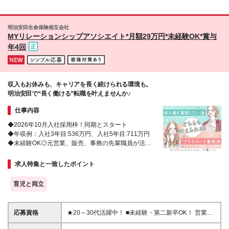
187,400円～306,300円（別途賞与年2回） 【宮城
たま市・川越市など 千葉県 ｜船橋市・浦安市など
県】月給171,800円～281,400円（別途賞与年2回）
北海道 ｜札幌市がメイン 愛知県 ｜名古屋周辺が
【福岡県】月給173,400円～281,700円（別途賞与年2
メイン 大阪府 ｜大阪市など 兵庫県 ｜尼崎市・神
明治安田生命保険相互会社
回） 【北海道】月給176,300円～280,700円（別途賞
戸市など 京都府 ｜京都市など 宮城県 ｜仙台駅周
MYリレーションシップアソシエイト*月額29万円*未経験OK*賞与
与年2回） (*)就業先＋当社評価により＋α手当を付与
辺がメイン 福岡県 ｜中央区・博多区がメイン 【大
年4回
☆月収UP例 20代／入社3年目・月収20万円→月収
阪府募集エリア】 新大阪エリア 淀屋橋・中之島・京
23.5万円にUP！ 20代／入社5年目・月収20万円→月
橋・OBPエリア 【本社】 東京都千代田区有楽町1-13-
収24万円にUP！ ☆研修期間中（3日間／所定労働時
1 第一生命日比谷ファースト 14階 (変更の範囲)上記を
間7時間）は、下記の通り給与を支給します 【東京
除く当社関連勤務地
収入もお休みも、キャリアを長く続けられる環境も。
都・神奈川県・埼玉県・千葉県】日給8582円 【愛知
明治安田で“長く働ける”転職を叶えませんか♪
県】日給7980円 【大阪府・兵庫県・京都府】日給
8239円 【北海道】日給7525円 【宮城県】日給7266
仕事内容
円 【福岡県】日給7399円 ※地域により支給金額は異
なります
◆2026年10月入社採用枠！同期とスタート
◆年収例：入社3年目:536万円、入社5年目:711万円
◆未経験OK◎元営業、販売、事務の先輩職員が活躍
◆女性管理職も多数活躍！多彩なキャリアパス
求人特集と一致したポイント
育児と両立
応募資格
★20～30代活躍中！ ■未経験・第二新卒OK！ 営業
職・保険・金融業界の経験がない方も大歓迎です！ ■