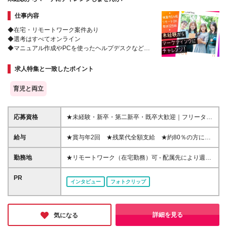
8239円 【北海道】日給7525円 【宮城県】日給7266
仕事内容
円 【福岡県】日給7399円 ※地域により支給金額は異
なります
◆在宅・リモートワーク案件あり
◆選考はすべてオンライン
◆マニュアル作成やPCを使ったヘルプデスクなど
◆研修でPCの基礎から学べる
◆残業ほぼナシ
求人特集と一致したポイント
◆履歴書・職務経歴書不要
育児と両立
応募資格
★未経験・新卒・第二新卒・既卒大歓迎｜フリーター
の方もOK★ ☆学歴不問 「転職がはじめて」 「無理な
く仕事を続けたい」 「オフィスワークデビューした
給与
★賞与年2回 ★残業代全額支給 ★約80％の方にパ
い」 そんなあなたを応援します！ 人柄重視の採用で
フォーマンス給(*)支給！ 【東京都】月給201,100円～
すので、PC操作がニガテでも大丈夫です♪ ☆こんな方
328,300円（別途賞与年2回） 【神奈川県】月給
勤務地
★リモートワーク（在宅勤務）可 - 配属先により週1
に向いています☆ ＊サポート側で誰かの役に立ちた
200,900円～323,900円（別途賞与年2回） 【千葉
～5日のリモートワークOK ★募集エリア｜北海道、
い ＊パソコンスキルを身につけたい ＊大手企業で安
県】月給192,000円～313,400円（別途賞与年2回）
宮城、千葉、埼玉、東京、神奈川、愛知、京都、大
PR
心して働きたい ＊しっかり評価されながら働きたい
インタビュー
フォトクリップ
【埼玉県】月給193,000円～314,800円（別途賞与年2
阪、兵庫、福岡で採用中 ★駅近くのオフィスで勤務
＊チームワークを大切に動きたい ＊仕事とプライベ
回） 【大阪府】月給193,300円～315,700円（別途賞
可能！お仕事帰りにグルメやショッピングも楽しめま
ートを両立させたい
与年2回） 【兵庫県】月給183,300円～299,900円
す 【勤務可能性のあるエリア】 東京都 ｜23区内が
（別途賞与年2回） 【京都府】月給184,100円～
メイン（恵比寿、渋谷、新宿、港区、品川、東京 な
詳細を見る
気になる
297,300円（別途賞与年2回） 【愛知県】月給
ど） 神奈川県｜横浜市・川崎市など 埼玉県 ｜さい