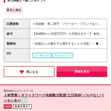
求人特集と一致したポイント
■借上げ社宅あり
育児と両立
応募資格
≪未経験・第二新卒・フリーター・ブランクあり
OK！100％人柄重視の採用です！≫ ■理系分野を専攻
されていた方（専門卒又は大卒以上） ┗生物学、化
給与
【未経験から月収25万円～も目指せます！】 ★地域
学、薬学、農学、バイオなど 【こんな方を歓迎しま
手当：最大2万円 ★住宅補助：最大6.7万円 ★交通費
す♪】 ◎大学で学んだ知識を実務で活かしたい方 ◎研
全額支給（片道2km以上） ★引越補助等：全額支給
勤務地
＼転勤なしの働き方を選択することも可能！／ ◆希
究の世界に興味はあるけど、経験がなくて不安…とい
(規定あり)※敷金礼金も負担 ≪上記別途支給≫ ■月給
望を考慮して決定 ◆住宅補助で生活も安心♪ ◆借り上
う方 ◎安定した環境で長く働きたい方 ◎結婚や出産
20万5,000円～＋残業代全額支給＋賞与3.8月(今期実
げ社宅でペットも飼える◎ 当社がお取引している全
PR
があっても、キャリアを大切にしたい方 ◎ブランク
インタビュー
フォトクリップ
績)＋決算賞与＋各種手当 ※経験・年齢・スキル・適
国各地の 大手企業や公的機関での勤務となります。
があるけど、理系知識を活かして再スタートしたい方
性などを考慮のうえ決定します ※試用期間3ヶ月あ
（北海道・沖縄県を除く） ■大阪営業所 大阪府大阪市
り。その間の給与・待遇の変動はありません
西区北堀江2-2-18 ワールドホールディングス北堀江
4F ■東京営業所 東京都港区東新橋2-14-1 NBFコモデ
詳細を見る
気になる
ィオ汐留4F ライフスタイルの変化に合わせて無理な
く働くことができます。 ▼こちらで詳細をご紹介中
▼ https://witc-rd.jp/experienced/ ★積極採用中エリア
東京・神奈川・千葉・埼玉・大阪・京都・滋賀・兵
株式会社エムアンドアール
庫・愛知・三重 ※受動喫煙対策：配属先により異なり
人材営業｜オフィスワーク未経験大歓迎*土日祝休*ノルマなし*イ
ます ※変更の範囲：上記を除く当社関連勤務地
ンセンあり