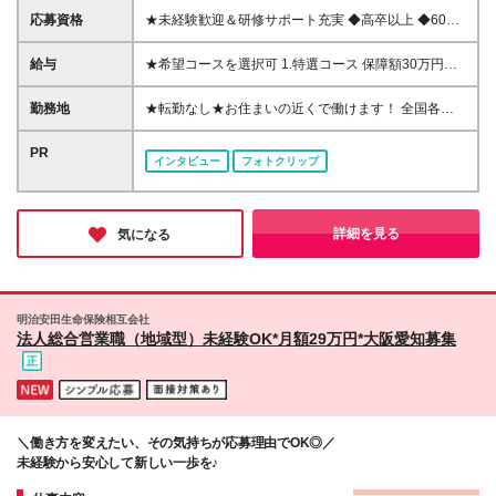
応募資格
★未経験歓迎＆研修サポート充実 ◆高卒以上 ◆60歳
未満(定年のため。ただし再雇用制度有) ※国籍不問(当
社規程あり) 【こんな方がご入社しています】 ◆未経
給与
★希望コースを選択可 1.特選コース 保障額30万円＋
験から知識を身につけて活躍したい方 ◆長く活躍で
賞与年2回 ※保障額25万円・20万円のコースあり ※当
きる職場で働きたい方 ◆将来、結婚・出産をしても
社規程による所定の要件を満たす場合 ※詳細は面談時
勤務地
★転勤なし★お住まいの近くで働けます！ 全国各営
続けられる仕事がしたい方 ◆頑張りはきちんと評価
にご説明します 2.一般コース 月給17万～22.5万円(地
業拠点で募集中 ※あなたの希望を考慮します ★リモ
されたい方
域に応ずる)＋賞与年2回 ※給与は固定給＋比例給 ※当
ート営業（商談）あり ▼全国の都道府県に営業拠点
PR
インタビュー
フォトクリップ
社規程による所定要件を満たす場合 ※詳細は面談時に
があります！詳細はこちら https://www.taiju-
ご説明します ＜2026年度4月より給与アップしまし
life.co.jp/lc_recruitment/info/office.htm#sec03 ※上記
た！＞ ・特選コースはより早い段階から実践的な活
リンクは選考プロセスの下の「関連リンク」にある
動が求められる一方、入社後18ヵ月間は保障給制度が
【全国の都道府県に営業拠点があります！詳細はこち
詳細を見る
気になる
あり所定要件を満たす場合に入社時に決定された金額
ら】を クリックしてもご覧いただけます！
が保障されます ・一般コースは入社当初は基本活動
*********************************** 2026年度採用支援Ｇ
の実践を重視する観点から固定給の割合が大きく徐々
一括-第2号 大樹生命保険株式会社 〒 105-7190 東京
に比例給(業績連動給)にシフトする給与体系です。
都港区東新橋1-5-2 汐留シティセンタービル 26階 担
明治安田生命保険相互会社
当者 ／ 採用担当 tel ／ 03-6730-5066
法人総合営業職（地域型）未経験OK*月額29万円*大阪愛知募集
*********************************** ※(変更の範囲)上記
を除く当社関連勤務地
＼働き方を変えたい、その気持ちが応募理由でOK◎／
未経験から安心して新しい一歩を♪