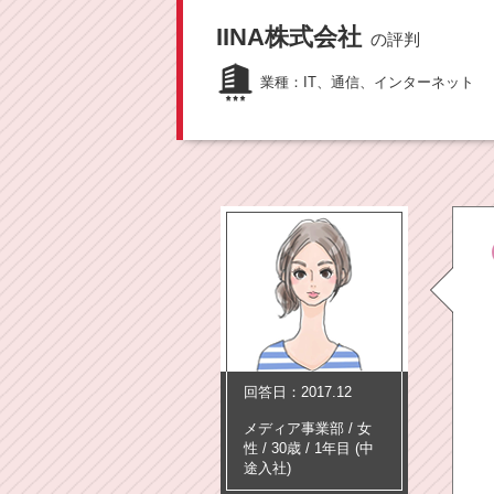
IINA株式会社
の評判
業種：
IT、通信、インターネット
回答日：2017.12
メディア事業部
/
女
性 /
30歳
/
1年目
(中
途入社)