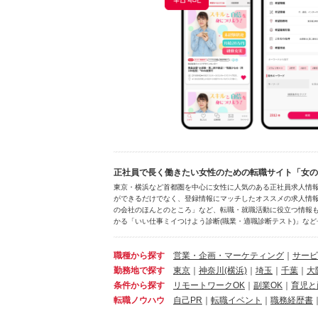
正社員で長く働きたい女性のための転職サイト「女の転
東京・横浜など首都圏を中心に女性に人気のある正社員求人情
ができるだけでなく、登録情報にマッチしたオススメの求人情報
の会社のほんとのところ」など、転職・就職活動に役立つ情報も
かる「いい仕事ミイつけよう診断(職業・適職診断テスト)」など
職種から探す
営業・企画・マーケティング
｜
サービ
勤務地で探す
東京
｜
神奈川
(横浜)
｜
埼玉
｜
千葉
｜
大
条件から探す
リモートワークOK
｜
副業OK
｜
育児と
転職ノウハウ
自己PR
｜
転職イベント
｜
職務経歴書