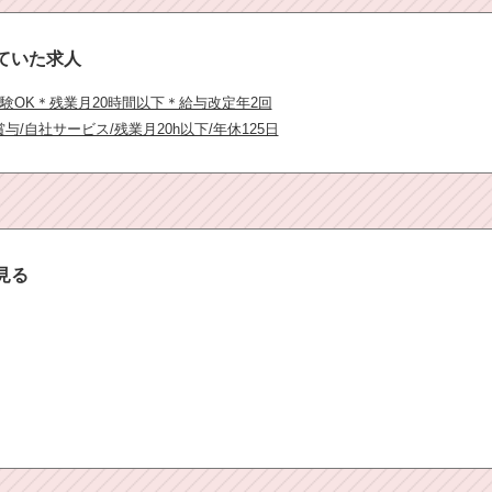
ていた求人
験OK＊残業月20時間以下＊給与改定年2回
与/自社サービス/残業月20h以下/年休125日
見る