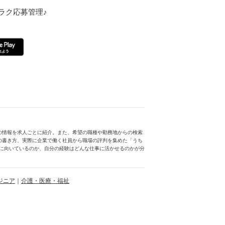
ラク応募管理♪
の情報を求人ごとに紹介。また、希望の職種や勤務地からの検索
の書き方、実際に企業で働く社員から職場の評判を集めた「うち
分に向いているのか、自分の経験はどんな仕事に活かせるのかが分
ジニア
｜
介護・医療・福祉