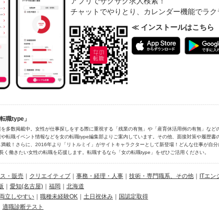
アプリでサクサク求人検索！
チャットでやりとり、カレンダー機能でラク
≪ インストールはこちら
職type」
報を多数掲載中。女性が仕事探しをする際に重視する「残業の有無」や「産育休活用例の有無」など
や転職イベント情報などを女の転職type編集部よりご案内しています。その他、面接対策や履歴書
満載！さらに、2016年より「リトルミイ」がサイトキャラクターとして新登場！どんな仕事が自
長く働きたい女性の転職を応援します。転職するなら「女の転職type」をぜひご活用ください。
ス・販売
｜
クリエイティブ
｜
事務・経理・人事
｜
技術・専門職系、その他
｜
ITエン
阪
｜
愛知(名古屋)
｜
福岡
｜
北海道
両立しやすい
｜
職種未経験OK
｜
土日祝休み
｜
国認定取得
｜
適職診断テスト