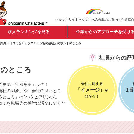
ヘルプ
｜
サイトマップ
｜
求人掲載のご案内＜企業様
求人ランキングを見る
企業からのアプローチを受け
らの評判・口コミをチェック！「うちの会社」のホントのところ
社員からの評
ト
のところ
会社に対する
雰囲気・社風をチェック！
「イメージ」
1
会社の印象」や「会社の良いとこ
が
分かる！
るところ」の3つをヒアリング。
コミを転職先の検討に活かしてくだ