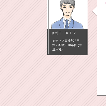
回答日：2017.12
メディア事業部
/
男
性 /
39歳
/
10年目
(中
途入社)