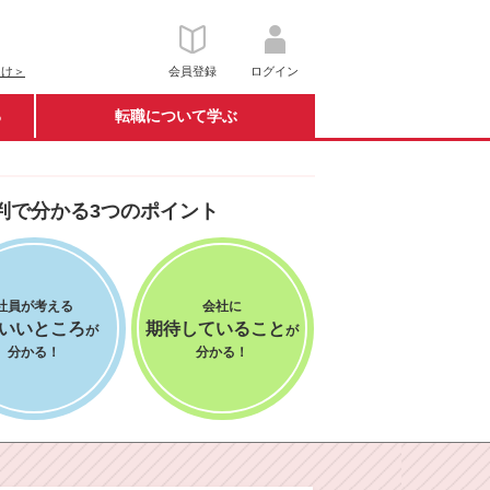
向け＞
会員登録
ログイン
る
転職について学ぶ
判で分かる3つのポイント
社員が考える
会社に
番いいところ
期待していること
が
が
分かる！
分かる！