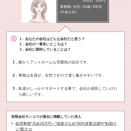
回答日：2024.2
事務職
/
女性 /
30歳
/
8年目
(中途入社)
1．あなたの会社はどんな会社だと思う？
2．会社の一番良いところは？
3．会社に期待していることは？
1．
暖かくアットホームな雰囲気の会社です。
2．
事務は全員が、女性ですので凄く働きやすいです。
3．
私達がしっかりサポートする事で、会社が成長していけた
ら嬉しいです。
有限会社サンユウ
が過去に掲載していた求人
経理事務*月給24万円～*残業少なめ*40代多数活躍中*転勤ナ
シ*駅チカ