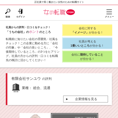
正社員で長く働きたい女性のための転職サイト
社員からの評判・口コミをチェック！
会社に対する
ホント
「うちの会社」の
のところ
「イメージ」
が分かる！
転職前に知りたい会社の雰囲気・社風を
社員が考える
チェック！この企業に勤める方に「会社
1番いいところ
が分かる！
の印象」や「会社の良いところ」、「今
後期待しているところ」の3つをヒアリン
会社に
期待していること
グ。社員の方からの評判・口コミを転職
が分かる！
先の検討に活かしてください！
有限会社サンユウ
の評判
業種：
総合、流通
企業情報を見る