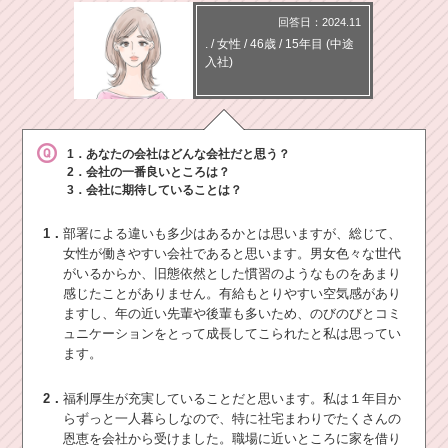
回答日：2024.11
.
/
女性 /
46歳
/
15年目
(中途
入社)
1．あなたの会社はどんな会社だと思う？
2．会社の一番良いところは？
3．会社に期待していることは？
1．
部署による違いも多少はあるかとは思いますが、総じて、
女性が働きやすい会社であると思います。男女色々な世代
がいるからか、旧態依然とした慣習のようなものをあまり
感じたことがありません。有給もとりやすい空気感があり
ますし、年の近い先輩や後輩も多いため、のびのびとコミ
ュニケーションをとって成長してこられたと私は思ってい
ます。
2．
福利厚生が充実していることだと思います。私は１年目か
らずっと一人暮らしなので、特に社宅まわりでたくさんの
恩恵を会社から受けました。職場に近いところに家を借り