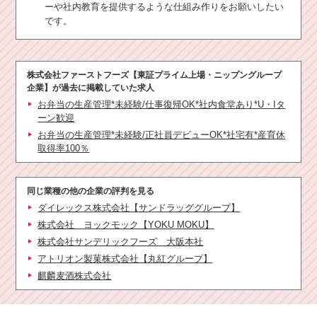
ーや社内教育を提供するような仕組み作りをお願いしたい
です。
株式会社ファーストフーズ【東証プライム上場・ニップングループ
企業】
が過去に掲載していた求人
お弁当の生産管理*未経験/仕事復帰OK*社内食堂あり*U・Iタ
ーン歓迎
お弁当の生産管理*未経験/正社員デビューOK*社宅有*産育休
取得率100％
同じ業種の他の企業の評判を見る
ダイレックス株式会社【サンドラッググループ】
株式会社 ヨックモック【YOKU MOKU】
株式会社サンデリックフーズ 大阪本社
アトリオン製菓株式会社【丸紅グループ】
麒麟麦酒株式会社