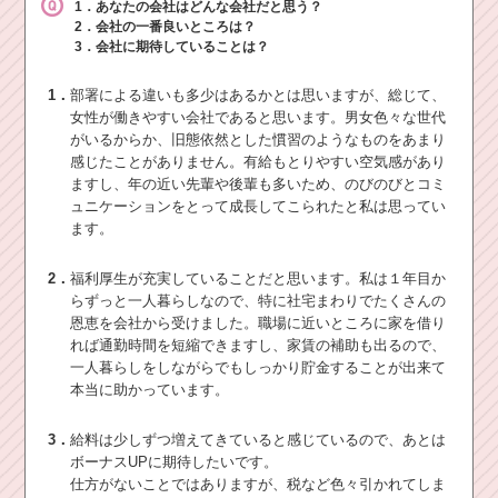
1．あなたの会社はどんな会社だと思う？
2．会社の一番良いところは？
3．会社に期待していることは？
1．
部署による違いも多少はあるかとは思いますが、総じて、
女性が働きやすい会社であると思います。男女色々な世代
がいるからか、旧態依然とした慣習のようなものをあまり
感じたことがありません。有給もとりやすい空気感があり
ますし、年の近い先輩や後輩も多いため、のびのびとコミ
ュニケーションをとって成長してこられたと私は思ってい
ます。
2．
福利厚生が充実していることだと思います。私は１年目か
らずっと一人暮らしなので、特に社宅まわりでたくさんの
恩恵を会社から受けました。職場に近いところに家を借り
れば通勤時間を短縮できますし、家賃の補助も出るので、
一人暮らしをしながらでもしっかり貯金することが出来て
本当に助かっています。
3．
給料は少しずつ増えてきていると感じているので、あとは
ボーナスUPに期待したいです。
仕方がないことではありますが、税など色々引かれてしま