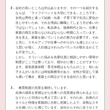
2．
会社の良いところは沢山ありますが、その一つを紹介する
ならば、「ライフイベントを大切にできる」ところです。
女性は男性と違って結婚・出産・子育て等で生活に変化が
生じやすいため、それを理由に離職してしまう方が多いの
ではないでしょうか。私自身も、独身時代と比べ、仕事と
家庭の両立を取らなければならない時期に入っています。
夫を支え、家庭を築いていくための努力が必要です。それ
と共に、スキルアップや仕事へのやりがいも感じたいとい
う思いが強く、入社後はそれらのバランスが取れるかとて
も不安でした。
しかし、そういった悩みを先輩社員に相談しやすい環境や
制度がここでは整っており、穏やかに働くことができてい
ます。産前産後休暇・育児休暇はもちろんのこと、幼いお
子さんがいる方には時短勤務等があり、女性が安定して落
ち着いて働き、家庭との両立ができる会社だと思います。
3．
教育制度の充実を期待しています。
自身の成長を実感ながら仕事への充実感を得られるように
なりたいと日頃から考えて言います。そのため、自身のス
タイルと特徴を客観的に分析し把握した上で、未熟なスキ
ルを補いたいと感じています。会社からそれに合うセミナ