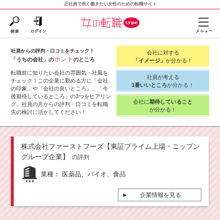
正社員で長く働きたい女性のための転職サイト
社員からの評判・口コミをチェック！
会社に対する
ホント
「うちの会社」の
のところ
「イメージ」
が分かる！
転職前に知りたい会社の雰囲気・社風を
社員が考える
チェック！この企業に勤める方に「会社
1番いいところ
が分かる！
の印象」や「会社の良いところ」、「今
後期待しているところ」の3つをヒアリン
会社に
期待していること
グ。社員の方からの評判・口コミを転職
が分かる！
先の検討に活かしてください！
株式会社ファーストフーズ【東証プライム上場・ニップン
グループ企業】
の評判
業種：
医薬品、バイオ、食品
企業情報を見る