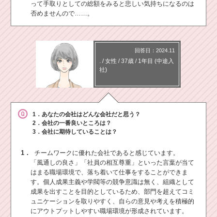
って手取りとしての総額をみると悲しい気持ちになるのは
否めませんので……。
回答日：2024.11
.
/
女性 /
37歳
/
1年目
(中途入
社)
1．あなたの会社はどんな会社だと思う？
2．会社の一番良いところは？
3．会社に期待していることは？
1．
チームワークに優れた会社であると感じています。
「風通しの良さ」「社員の相互尊重」といった言葉が当て
はまる職場環境で、落ち着いて仕事をすることができま
す。個人成果主義や学閥等の競争意識は無く、組織として
成果を出すことを目的としているため、部門を超えてコミ
ュニケーションを取りやすく、自らの意見や考えを積極的
にアウトプットしやすい職場環境が形成されています。