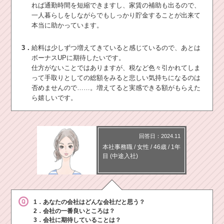
れば通勤時間を短縮できますし、家賃の補助も出るので、
一人暮らしをしながらでもしっかり貯金することが出来て
本当に助かっています。
3．
給料は少しずつ増えてきていると感じているので、あとは
ボーナスUPに期待したいです。
仕方がないことではありますが、税など色々引かれてしま
って手取りとしての総額をみると悲しい気持ちになるのは
否めませんので……。増えてると実感できる額がもらえた
ら嬉しいです。
回答日：2024.11
本社事務職
/
女性 /
46歳
/
1年
目
(中途入社)
1．あなたの会社はどんな会社だと思う？
2．会社の一番良いところは？
3．会社に期待していることは？