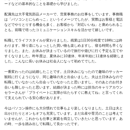
ードなどの基本的なことを基礎から学びました。
配属先は大手電気部品メーカーで、営業事務のお仕事をしています。事務職
は「パソコンとにらめっこ」というイメージでしたが、実際はお客様と電話
などでやりとりする機会も多く、お客様から「対応いいね」と褒められるこ
とも。前職で培ったコミュニケーションスキルを活かせて嬉しいです。
転職してライフスタイルが変わりました。残業は1日30分程度で18時には終
わります。帰り道にちょっとした買い物も楽しめますし、寝る時間も早くな
りました。また、お休みが決まっているので旅行や遊びに行く予定も立てや
すくなりました。昨年度は、夏休みに10連休、年末年始に11連休を経験しま
した。こんなに長いお休みは社会人になって初めてでした。
一番変わったのは結婚したことです。土日休みになったので趣味のサッカー
観戦に行くようになり、同じ趣味の夫と出会いました。夫は土日休みなので
転職していなかったら出会っていなかったと思いますし、そのあとのお付き
合いも難しかったと思います。結婚が決まった時には担当のキャリアカウン
セラーさんが「プライベートに支障が出たらすぐに教えてね」と言ってくれ
て支えられている安心感があります。
今はパソコン操作にも大分慣れて仕事もより楽しくなりました。土日は夫と
出かけたりとオンもオフも充実しています。まだ出産や育児のことは考えて
いませんが、これからも仕事と家庭を両立していきたいと思っています。あ
の時、一歩を踏み出して転職して良かったです。