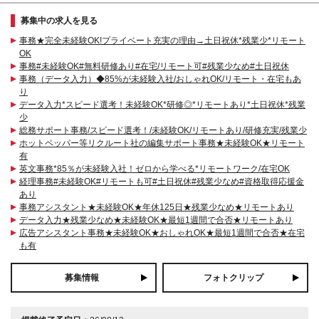
募集中の求人を見る
事務★完全未経験OK!プライベート充実の理由→土日祝休*残業少*リモート
OK
事務#未経験OK#無料研修あり#在宅/リモート可#残業少なめ#土日祝休
事務（データ入力）◆85%が未経験入社/おしゃれOK/リモート・在宅もあ
り
データ入力*スピード選考！未経験OK*研修◎*リモートあり*土日祝休*残業
少
総務サポート事務/スピード選考！/未経験OK/リモートあり/研修充実/残業少
ホットペッパー等リクルート社の編集サポート事務★未経験OK★リモート
有
英文事務*85％が未経験入社！ゼロから学べる*リモートワーク/在宅OK
経理事務#未経験OK#リモートも可#土日祝休#残業少なめ#資格取得応援金
あり
事務アシスタント★未経験OK★年休125日★残業少なめ★リモートあり
データ入力★残業少なめ★未経験OK★最短1週間で合否★リモートあり
広告アシスタント事務★未経験OK★おしゃれOK★最短1週間で合否★在宅
も有
募集情報
フォトクリップ