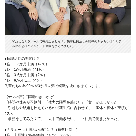
「私たちもミラエールで転職しました！」先輩社員たちの転職のキッカケは？ミラエ
ールの感想は？アンケート結果をまとめました。
●転職活動の期間は？
1位：1-3か月未満（47％）
2位：1か月未満（41％）
3位：3-6か月未満（7％）
4位：6か月以上（4％）
先輩たちの約90％が3か月未満で転職を成功させています。
【ナマの声】“転職のきっかけ”
「時間や休みが不規則」「体力の限界を感じた」「賞与がほしかった」
「引越しや結婚を控えているので新生活に合わせて」「産休・育休の実績が
ない」
「事務をしてみたくて」「大手で働きたい」「正社員で働きたかった」
●ミラエールを選んだ理由は？（複数回答可）
1位：未経験でも事務職につける（83％）