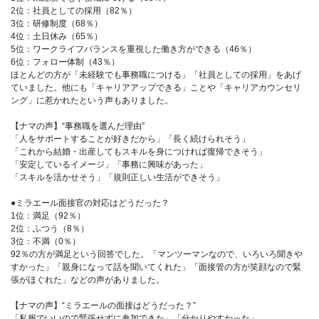
2位：社員としての採用（82％）
3位：研修制度（68％）
4位：土日休み（65％）
5位：ワークライフバランスを重視した働き方ができる（46％）
6位：フォロー体制（43％）
ほとんどの方が「未経験でも事務職につける」「社員としての採用」をあげ
ていました。他にも「キャリアアップできる」ことや「キャリアカウンセリ
ング」に惹かれたという声もありました。
【ナマの声】“事務職を選んだ理由”
「人をサポートすることが好きだから」「長く続けられそう」
「これから結婚・出産してもスキルを身につければ復帰できそう」
「安定しているイメージ」「事務に興味があった」
「スキルを活かせそう」「規則正しい生活ができそう」
●ミラエール面接官の対応はどうだった？
1位：満足（92％）
2位：ふつう（8％）
3位：不満（0％）
92％の方が満足という回答でした。「マンツーマンなので、いろいろ聞きや
すかった」「親身になって話を聞いてくれた」「面接管の方が笑顔なので緊
張がほぐれた」などの声がありました。
【ナマの声】“ミラエールの面接はどうだった？”
「私服でいいので緊張せずに参加できた」「分かりやすかった」