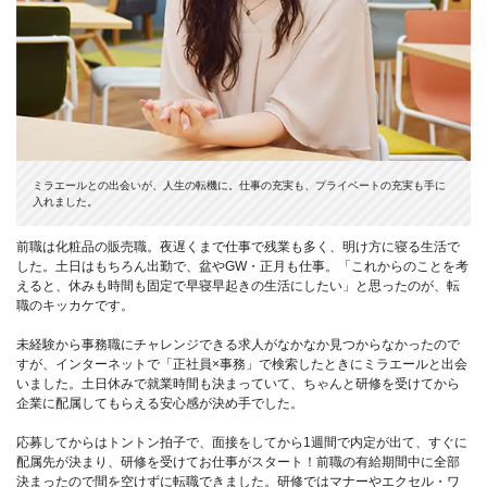
ミラエールとの出会いが、人生の転機に。仕事の充実も、プライベートの充実も手に
入れました。
前職は化粧品の販売職。夜遅くまで仕事で残業も多く、明け方に寝る生活で
した。土日はもちろん出勤で、盆やGW・正月も仕事。「これからのことを考
えると、休みも時間も固定で早寝早起きの生活にしたい」と思ったのが、転
職のキッカケです。
未経験から事務職にチャレンジできる求人がなかなか見つからなかったので
すが、インターネットで「正社員×事務」で検索したときにミラエールと出会
いました。土日休みで就業時間も決まっていて、ちゃんと研修を受けてから
企業に配属してもらえる安心感が決め手でした。
応募してからはトントン拍子で、面接をしてから1週間で内定が出て、すぐに
配属先が決まり、研修を受けてお仕事がスタート！前職の有給期間中に全部
決まったので間を空けずに転職できました。研修ではマナーやエクセル・ワ