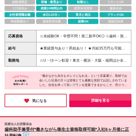
経験者限定
研修・教育あり
転勤なし
リモートOK
土日祝休み
残業20時間以内
産育休活用有
服装自由
女性管理職在籍
休日120日～
育児と両立
ブランクOK
時短勤務あり
資格取得支援
副業OK
国認定取得
応募資格
☆未経験OK・学歴不問！第二新卒OK◎ ☆歯科・医療
業界デビューの方も歓迎！ ☆接客や販売経験のある
方はすぐにご活躍いただけます！ ☆おだやかなメン
給与
★業績賞与あり！昇給あり！ ★月給35万円も可能！
バーが活躍中！腰を据えて働ける環境です♪ ◆基本的
◇渋谷・池袋・新宿・新橋：月給30万円〜＋各種手当
なPC操作ができる方 ▼こんな方にピッタリです
◇上記以外：月給27万円〜＋各種手当 ※通勤手当は
勤務地
☆U・Iターン歓迎！東京・横浜・大阪・福岡ほか全国
◇「綺麗になりたい」という想いを応援したい方 ◇
実費支給いたします（上限30,000円／月） ※試用期
17院で採用中！ 《渋谷》 東京都渋谷区道玄坂1-16-7
人に喜ばれる提案がしたい方 ◇様々な知識を吸収し
間4ヵ月あり。期間中の条件・待遇に差異はありませ
ハイウェービル 7F 《池袋》 東京都豊島区南池袋1丁
て成長したい方 ◇変化を楽しめる柔軟性がある方 ◇
ん ※月給には固定残業代（25時間分／渋谷・池袋・
「働きながら自分もキレイになれる」という言葉通り、取材でお
目21-5 第7野萩ビル6F 《新宿》 東京都新宿区西新宿
販売や営業などの接客経験を活かしたい方
会いした社員の方々は皆様とても素敵な笑顔でお話しされていま
新宿・新橋：47,000円〜、その他：42,000円～）を
7-2-5 TH西新宿4F 《新橋》 東京都港区新橋2-2-5 丸
した。自信を持って良いプランを提案できるからこそ、売りつけ
含みます。超過分は別途支給 ※実際の残業は月平均
山ビル4階 《吉祥寺》 東京都武蔵野市吉祥寺本町1-8-
るようなストレスがなく、イキイキと働けるのだと感じます。患
10時間程です（着替えも含む）
2 吉祥寺西ビルB1F 《八王子》 東京都八王子市横山町
者様だけでなく、ご自身の人生も豊かにできる同社に、ぜひ応募
14-8 黒喜ビル2F など ☆お住まい・ご希望をもとに決
してみてはいかがでしょうか？
詳細を見る
気になる
定します ☆募集中の全クリニック情報は【詳細・交
通】をCHECK！ (変更の範囲)上記を除く当社関連勤
務地 【出張について】 様々な経験を積んでいただく
ため、事前相談を行ったうえで他クリニックへの出張
医療法人社団誓栄会
をお願いする場合があります。 ※出張の際は出張手当
歯科助手兼受付*働きながら衛生士資格取得可能*入社6ヶ月後に正
（1日4,500円）を支給／交通費などは全額会社負担
社員転換