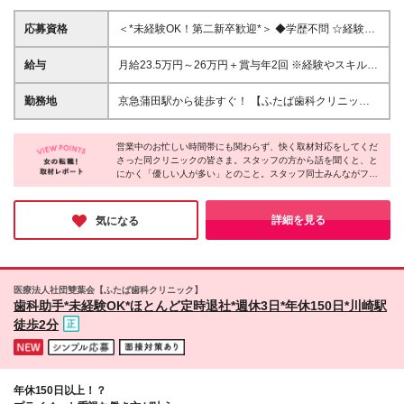
応募資格
＜*未経験OK！第二新卒歓迎*＞ ◆学歴不問 ☆経験者
やスキル、専門資格は一切必要ありません！ 人柄を
重視した採用です。 笑顔で明るい対応ができれば問
給与
月給23.5万円～26万円＋賞与年2回 ※経験やスキルを
題なし◎
考慮し決定いたします ※上記金額には固定残業代1.5
万円（9時間15分）が含まれています。超過分は別途
勤務地
京急蒲田駅から徒歩すぐ！ 【ふたば歯科クリニック
全額支給いたします ※試用期間3ヶ月あり（期間中の
蒲田院】 東京都大田区蒲田4-15-8 シュロスバッカス
給与待遇に差異はありません）
ビル 3F・4F ★駅チカのため雨の日もほぼ濡れずに通
営業中のお忙しい時間帯にも関わらず、快く取材対応をしてくだ
勤できます◎ (変更の範囲)上記を除く当社関連勤務地
さった同クリニックの皆さま。スタッフの方から話を聞くと、と
にかく「優しい人が多い」とのこと。スタッフ同士みんながフラ
ットに話せる関係性らしく、楽しそうに話す姿が印象的でした！
院長も明るく話しやすく、取材中にはお茶目な一面が垣間見えた
瞬間も（笑）サポート体制も充実しているので、未経験でも安心
詳細を見る
気になる
して楽しく働けると思いました♪
医療法人社団雙葉会【ふたば歯科クリニック】
歯科助手*未経験OK*ほとんど定時退社*週休3日*年休150日*川崎駅
徒歩2分
年休150日以上！？