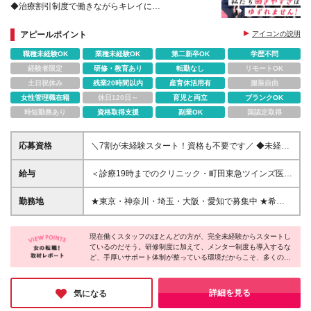
◆治療割引制度で働きながらキレイに
◆産育休の取得実績多数
◆東京・神奈川・埼玉・大阪・愛知募集／駅チカ医院
アピールポイント
アイコンの説明
多数♪
職種未経験OK
業種未経験OK
第二新卒OK
学歴不問
経験者限定
研修・教育あり
転勤なし
リモートOK
土日祝休み
残業20時間以内
産育休活用有
服装自由
女性管理職在籍
休日120日～
育児と両立
ブランクOK
時短勤務あり
資格取得支援
副業OK
国認定取得
応募資格
＼7割が未経験スタート！資格も不要です／ ◆未経
験・ブランク・第二新卒歓迎！ ◆基本的なPC操作が
できる方（簡単な操作ができればOKです！） ◆学歴
給与
＜診療19時までのクリニック・町田東急ツインズ医院
不問 一つひとつ丁寧に教えるので、「初めてでも安
＞ ■完全週休2日制 月給25万円～35万円（固定残業
心」と好評！ 経験者・ブランク明けの方ももちろん
代：20h分/32,400円～・精皆勤手当10,000円を含
勤務地
★東京・神奈川・埼玉・大阪・愛知で募集中 ★希望
大歓迎です◎ ＊＊契約期間について＊＊ ・契約更
む） ■週休3日制 月給20万1000円～30万円（固定残
の勤務地に配属 ◆東京 ・アトレヴィ田端医院 ・アト
新 有（満了時に判断） ・更新上限 無 ★有期雇用
業代：16h分/25,800円～・精皆勤手当8,000円を含
レヴィ巣鴨医院 ・上野マルイ医院（※） ・新宿アオ
契約期間であっても給与は同額、 各種保険にも加入
む） ＜診療20時までのクリニック＞ ■完全週休2日制
現在働くスタッフのほとんどの方が、完全未経験からスタートし
キビル医院（※） ・イオン西新井医院 ・分倍河原
可能ですのでご安心ください。
ているのだそう。研修制度に加えて、メンター制度も導入するな
月給27万5000円～35万円（固定残業代：30h
MINANO医院 ・中野マルイ医院（※） ・新宿駅東口
ど、手厚いサポート体制が整っている環境だからこそ、多くの方
分/50,200円～・精皆勤手当10,000円を含む） ■週休3
医院 （※） ・ヨドバシ吉祥寺医院 ・町田東急ツイン
が安心して医療業界デビューを果たせているのだと感じました。
日制 月給22万1000円～30万円（固定残業代：24h
ズ医院 ・八王子オクトーレ医院 ・綾瀬駅前歯科医院
ネイル・髪色自由と、適度なオシャレを楽しめるのも魅力的なポ
分/40,000円～・精皆勤手当8,000円を含む） ☆診療
・大井町トラックス医院（※） ◆神奈川 ・シャル鶴
イント♪また、業界内でも高水準な働きやすさも兼ね備えてお
詳細を見る
気になる
時間の詳細は、勤務地の項目よりご確認ください ＊
り、将来を見据えて働きたい方には、ピッタリな環境です！
見医院 ・ボーノ相模大野医院 ・ららぽーと海老名医