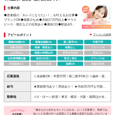
仕事内容
◆患者様の「キレイになりたい！」を叶えるお仕事◆
ブランクOK◆残業少なめ◆月給27万円以上◆マウス
ピース・矯正などの社割あり◆週休2日◆駅徒歩5分
以内のクリニック中心◆東京・大阪・福岡ほか17院
で募集中！
アピールポイント
アイコンの説明
職種未経験OK
業種未経験OK
第二新卒OK
学歴不問
経験者限定
研修・教育あり
転勤なし
リモートOK
土日祝休み
残業20時間以内
産育休活用有
服装自由
女性管理職在籍
休日120日～
育児と両立
ブランクOK
時短勤務あり
資格取得支援
副業OK
国認定取得
応募資格
☆未経験OK・学歴不問！第二新卒OK◎ ☆歯科・医療
業界デビューの方も歓迎！ ☆接客や販売経験のある
方はすぐにご活躍いただけます！ ☆おだやかなメン
給与
★業績賞与あり！昇給あり！ ★月給35万円も可能！
バーが活躍中！腰を据えて働ける環境です♪ ◆基本的
◇渋谷・池袋・新宿・新橋：月給30万円〜＋各種手当
なPC操作ができる方 ▼こんな方にピッタリです
◇上記以外：月給27万円〜＋各種手当 ※通勤手当は
勤務地
☆U・Iターン歓迎！東京・横浜・大阪・福岡ほか全国
◇「綺麗になりたい」という想いを応援したい方 ◇
実費支給いたします（上限30,000円／月） ※試用期
17院で採用中！ 《渋谷》 東京都渋谷区道玄坂1-16-7
人に喜ばれる提案がしたい方 ◇様々な知識を吸収し
間4ヵ月あり。期間中の条件・待遇に差異はありませ
ハイウェービル 7F 《池袋》 東京都豊島区南池袋1丁
て成長したい方 ◇変化を楽しめる柔軟性がある方 ◇
ん ※月給には固定残業代（25時間分／渋谷・池袋・
「働きながら自分もキレイになれる」という言葉通り、取材でお
目21-5 第7野萩ビル6F 《新宿》 東京都新宿区西新宿
販売や営業などの接客経験を活かしたい方
会いした社員の方々は皆様とても素敵な笑顔でお話しされていま
新宿・新橋：47,000円〜、その他：42,000円～）を