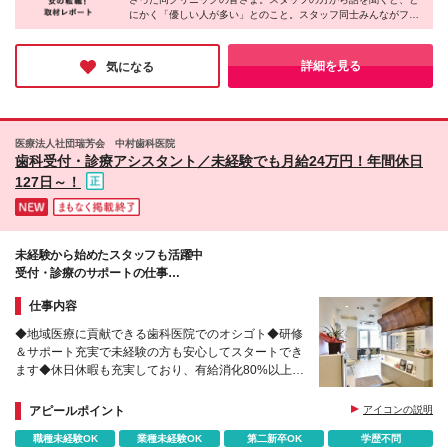
うち2ヶ月の間は月給20万円以上。その他差異はござ
勤できます！ (変更の範囲)上記を除く当社関連勤務地
にかく「優しい人が多い」とのこと。スタッフ同士みんながフラ
いません
ットに話せる関係性らしく、楽しそうに話す姿が印象的でした！
院長も明るく話しやすく、取材中にはお茶目な一面が垣間見えた
瞬間も（笑）サポート体制も充実しているので、未経験でも安心
詳細を見る
気になる
して楽しく働けると思いました♪
医療法人社団瑞芳会 中村歯科医院
歯科受付・診療アシスタント／未経験でも月給24万円！年間休日
127日～！
未経験から始めたスタッフも活躍中
受付・診療のサポートの仕事
丁寧に教えますので初めての方も安心♪
仕事内容
◆地域医療に貢献できる⻭科医院でのオシゴト◆研修
＆サポート充実で未経験の方も安心してスタートでき
ます◆休日休暇も充実しており、有給消化80%以上で
ワークライフバランスもバッチリ
アピールポイント
アイコンの説明
職種未経験OK
業種未経験OK
第二新卒OK
学歴不問