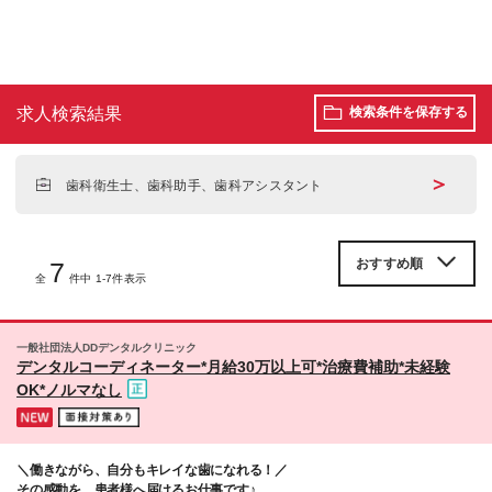
求人検索結果
検索条件を保存する
＞
歯科衛生士、歯科助手、歯科アシスタント
7
全
件中 1-7件表示
一般社団法人DDデンタルクリニック
デンタルコーディネーター*月給30万以上可*治療費補助*未経験
OK*ノルマなし
＼働きながら、自分もキレイな歯になれる！／
その感動を、患者様へ届けるお仕事です♪