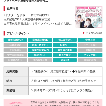
プライベート重視な働き方が叶う
未経験からスタートできる歯科助手のお仕事。
仕事内容
<ドクターをサポートする歯科助手>
☆未経験OK！人柄重視の採用を実施
☆産育休取得実績あり！ライフイベントを経ても続け
られる
☆賞与年2回
アピールポイント
アイコンの説明
職種未経験OK
業種未経験OK
第二新卒OK
学歴不問
経験者限定
研修・教育あり
転勤なし
リモートOK
土日祝休み
残業20時間以内
産育休活用有
服装自由
女性管理職在籍
休日120日～
育児と両立
ブランクOK
時短勤務あり
資格取得支援
副業OK
国認定取得
応募資格
＜*未経験OK！第二新卒歓迎*＞ ◆学歴不問 ☆経験者
やスキル、専門資格は一切必要ありません！ 人柄を
重視した採用です。 笑顔で明るい対応ができれば問
給与
月給23.5万円～26万円＋賞与年2回 ＜各種手当を支給
題なし◎
しています＞ ◎資格手当…保育士資格または幼稚園
教諭の資格をお持ちの方は、それぞれ月1万円ずつ支
勤務地
＼川崎モアーズ6階♪雨にぬれずにラクラク出勤／
給 ※上記金額には固定残業代1.5万円(9時間15分)を含
【医療法人社団雙葉会 ふたば歯科クリニック 川崎本
みます（実際の残業時間は月2時間程度です） ※超過
院】 神奈川県川崎市川崎区駅前本町7 川崎モアーズ
分は別途全額支給します ※試用期間3ヵ月あり。その
営業中のお忙しい時間帯にも関わらず、快く取材対応をしてくだ
6F ┗★地下道から直結になるので、雨にぬれずに通
さった同クリニックの皆さま。スタッフの方から話を聞くと、と