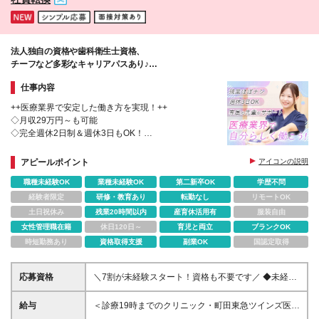
法人独自の資格や歯科衛生士資格、
チーフなど多彩なキャリアパスあり♪
医療業界で安心のキャリアを！
仕事内容
++医療業界で安定した働き方を実現！++
◇月収29万円～も可能
◇完全週休2日制＆週休3日もOK！
◇入社6ヶ月後に正社員転換
◇傷病手当・出産手当金・育児休暇中の保険料の免除
アピールポイント
アイコンの説明
など手厚い手当あり
職種未経験OK
業種未経験OK
第二新卒OK
学歴不問
経験者限定
研修・教育あり
転勤なし
リモートOK
土日祝休み
残業20時間以内
産育休活用有
服装自由
女性管理職在籍
休日120日～
育児と両立
ブランクOK
時短勤務あり
資格取得支援
副業OK
国認定取得
応募資格
＼7割が未経験スタート！資格も不要です／ ◆未経
験・ブランク・第二新卒歓迎！ ◆基本的なPC操作が
できる方（簡単な操作ができればOKです！） ◆学歴
給与
＜診療19時までのクリニック・町田東急ツインズ医院
不問 一つひとつ丁寧に教えるので、「初めてでも安
＞ ■完全週休2日制 月給25万円～35万円（固定残業