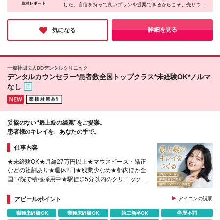
7-2-5 TH西新宿4F 《新橋》 東京都港区新橋2-2-5 丸
した。自信を持って良いプランを提案できるからこそ、売りつけ
含みます。超過分は別途支給 ※実際の残業は月平均
山ビル4階 《吉祥寺》 東京都武蔵野市吉祥寺本町1-8-
るようなストレスがなく、イキイキと働けるのだと感じます。患
10時間程です（着替えも含む）
2 吉祥寺西ビルB1F 《八王子》 東京都八王子市横山町
者様だけでなく、ご自身の人生も豊かにできる同社に、ぜひ応募
14-8 黒喜ビル2F など ☆お住まい・ご希望をもとに決
してみてはいかがでしょうか？
詳細を見る
気になる
定します ☆募集中の全クリニック情報は【詳細・交
通】をCHECK！ (変更の範囲)上記を除く当社関連勤
務地 【出張について】 様々な経験を積んでいただく
ため、事前相談を行ったうえで他クリニックへの出張
一般社団法人DDデンタルクリニック
をお願いする場合があります。 ※出張の際は出張手当
デンタルカウンセラー*患者数全国トップクラス*未経験OK*ノルマ
（1日4,500円）を支給／交通費などは全額会社負担
なし
妥協のない“最上級の綺麗”をご提案。
患者様のキレイを、あなたの手で。
仕事内容
★未経験OK★月給27万円以上★マウスピース・矯正
などの社割あり★週休2日★残業少なめ★都内ほか全
国17院で積極採用中★駅徒歩5分以内のクリニック中
心★結婚や子育てをお考えの方も歓迎します♪
アピールポイント
アイコンの説明
職種未経験OK
業種未経験OK
第二新卒OK
学歴不問