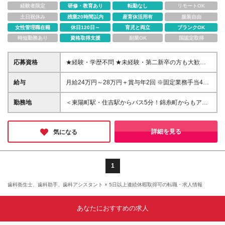
経験者限定
研修・教育あり
転勤なし
リモートOK
土日祝休み
残業20時間以内
産育休活用有
服装自由
女性管理職在籍
休日120日～
育児と両立
ブランクOK
時短勤務あり
資格取得支援
副業OK
国認定取得
応募資格
★経験・学歴不問 ★未経験・第二新卒の方も大歓迎
★人柄・意欲を重視し採用します ≪こんな方歓迎し
ています≫ ◎歯科業界未経験ＯＫ(しっかり研修しま
給与
月給24万円～28万円＋賞与年2回 ※固定業務手当4万
す) ◎医療に興味がある方・人の役に立ちたい方 ◎明
円含む。残業手当は別途支給。 ※経験等を考慮しま
るく笑顔で対応できる方 ◎チームワークを大切にで
す。 ※業務内容に応じて給与もUPします。 ※試用期
勤務地
＜東陽町駅・住吉駅からバス5分！錦糸町からもアク
きる方 ◎小児の患者様も多く来院されるので、子ど
間3ヶ月あり(雇用形態・給与・待遇など条件は変わり
セス可能♪＞ 東京都江東区千石3-1-36 GRACE BLD 2
も好きな方大歓迎 ◆医療業界が初めての方でも大丈
ません)
階・3階・5階 落ち着いたエリアにあるクリニック◎
夫です 人と話すことが好きな方なら大歓迎！ 元営業
駅前の慌ただしさが苦手な方に好評♪ 患者様も穏やか
詳細を見る
気になる
職や元保育士など異業種出身の未経験者が多数活躍
な方が多い環境です。 ※変更の範囲：勤務地は変わり
中！
ません
1
歯科衛生士、歯科助手、歯科アシスタント × 5日以上連続休暇取得可の転職・求人情報
あなたにおすすめの求人