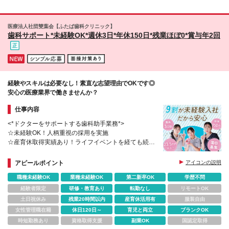
給与は経験・能力を考慮して決定 ＊ 試用期間3ヶ月、
院 ・ウィングキッチン京急川崎医院 ・横浜駅前医院
給与変動なし（延長の場合あり） ＊ 入職後6ヶ月間は
（仮称）※2026年9月オープン予定/7月より勤務可能
有期雇用・以降は無期雇用契約 ※固定残業手当は、残
（※） ◆埼玉 ・まるひろ南浦和医院 ・浦和パルコ医
医療法人社団雙葉会【ふたば歯科クリニック】
業の有無にかかわらず支給。超過分は別途法定通り支
院 ・イオンモール川口前川医院 ・大宮アルシェ医院
歯科サポート*未経験OK*週休3日*年休150日*残業ほぼ0*賞与年2回
給 ※固定残業時間は固定残業代の算出根拠を示すもの
（※） ・かわぐちキャスティ駅前デンタルクリニッ
で、毎月の残業時間の目安ではありません。実際の残
ク ◆愛知 ・名古屋パルコ医院 ◆大阪 ・天王寺あべの
業時間は5時間程度です ＜手当も充実！＞ ◎土日出勤
キューズモール医院 ※転居を伴う転勤はありません
手当 15,000円（規定あり）※土日両方ご出勤の固定
※（変更の範囲）上記を除く変更はなし （※）のク
シフトの場合 ◎交通費上限2万円まで支給 ※相談可 ■
リニックは診療20時まで。その他は診療19時までと
賞与：年2回 ＊ 初年度は入職時期や貢献度に応じて支
経験やスキルは必要なし！素直な志望理由でOKです◎
なり、給与が異なります 町田東急ツインズ医院の
給 ＊ 昨年実績 2ヶ月／年 ■ 昇給：年1回（実績・医院
安心の医療業界で働きませんか？
み、診療19時半までとなります
業績による）
仕事内容
<*ドクターをサポートする歯科助手業務*>
☆未経験OK！人柄重視の採用を実施
☆産育休取得実績あり！ライフイベントを経ても続け
られる
☆賞与年2回
アピールポイント
アイコンの説明
職種未経験OK
業種未経験OK
第二新卒OK
学歴不問
経験者限定
研修・教育あり
転勤なし
リモートOK
土日祝休み
残業20時間以内
産育休活用有
服装自由
女性管理職在籍
休日120日～
育児と両立
ブランクOK
時短勤務あり
資格取得支援
副業OK
国認定取得