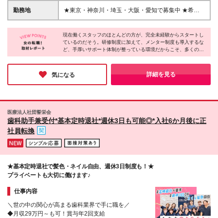
心」と好評！ 経験者・ブランク明けの方ももちろん
代：20h分/32,400円～・精皆勤手当10,000円を含
勤務地
★東京・神奈川・埼玉・大阪・愛知で募集中 ★希望
大歓迎です◎ ＊＊契約期間について＊＊ ・契約更
む） ■週休3日制 月給20万1000円～30万円（固定残
の勤務地に配属 ◆東京 ・アトレヴィ田端医院 ・アト
新 有（満了時に判断） ・更新上限 無 ★有期雇用
業代：16h分/25,800円～・精皆勤手当8,000円を含
レヴィ巣鴨医院 ・上野マルイ医院（※） ・新宿アオ
契約期間であっても給与は同額、 各種保険にも加入
む） ＜診療20時までのクリニック＞ ■完全週休2日制
現在働くスタッフのほとんどの方が、完全未経験からスタートし
キビル医院（※） ・イオン西新井医院 ・分倍河原
可能ですのでご安心ください。
ているのだそう。研修制度に加えて、メンター制度も導入するな
月給27万5000円～35万円（固定残業代：30h
MINANO医院 ・中野マルイ医院（※） ・新宿駅東口
ど、手厚いサポート体制が整っている環境だからこそ、多くの方
分/50,200円～・精皆勤手当10,000円を含む） ■週休3
医院 （※） ・ヨドバシ吉祥寺医院 ・町田東急ツイン
が安心して医療業界デビューを果たせているのだと感じました。
日制 月給22万1000円～30万円（固定残業代：24h
ズ医院 ・八王子オクトーレ医院 ・綾瀬駅前歯科医院
ネイル・髪色自由と、適度なオシャレを楽しめるのも魅力的なポ
分/40,000円～・精皆勤手当8,000円を含む） ☆診療
・大井町トラックス医院（※） ◆神奈川 ・シャル鶴
イント♪また、業界内でも高水準な働きやすさも兼ね備えてお
詳細を見る
気になる
時間の詳細は、勤務地の項目よりご確認ください ＊
り、将来を見据えて働きたい方には、ピッタリな環境です！
見医院 ・ボーノ相模大野医院 ・ららぽーと海老名医
給与は経験・能力を考慮して決定 ＊ 試用期間3ヶ月、
院 ・ウィングキッチン京急川崎医院 ・横浜駅前医院
給与変動なし（延長の場合あり） ＊ 入職後6ヶ月間は
（仮称）※2026年9月オープン予定/7月より勤務可能
有期雇用・以降は無期雇用契約 ※固定残業手当は、残
（※） ◆埼玉 ・まるひろ南浦和医院 ・浦和パルコ医
医療法人社団誓栄会
業の有無にかかわらず支給。超過分は別途法定通り支
院 ・イオンモール川口前川医院 ・大宮アルシェ医院
歯科助手兼受付*基本定時退社*週休3日も可能◎*入社6か月後に正
給 ※固定残業時間は固定残業代の算出根拠を示すもの
（※） ・かわぐちキャスティ駅前デンタルクリニッ
社員転換
で、毎月の残業時間の目安ではありません。実際の残
ク ◆愛知 ・名古屋パルコ医院 ◆大阪 ・天王寺あべの
業時間は5時間程度です ＜手当も充実！＞ ◎土日出勤
キューズモール医院 ※転居を伴う転勤はありません
手当 15,000円（規定あり）※土日両方ご出勤の固定
※（変更の範囲）上記を除く変更はなし （※）のク
シフトの場合 ◎交通費上限2万円まで支給 ※相談可 ■
リニックは診療20時まで。その他は診療19時までと
賞与：年2回 ＊ 初年度は入職時期や貢献度に応じて支
★基本定時退社で髪色・ネイル自由、週休3日制度も！★
なり、給与が異なります 町田東急ツインズ医院の
給 ＊ 昨年実績 2ヶ月／年 ■ 昇給：年1回（実績・医院
プライベートも大切に働けます♪
み、診療19時半までとなります
業績による）
仕事内容
＼世の中の関心が高まる歯科業界で手に職を／
◆月収29万円～も可！賞与年2回支給