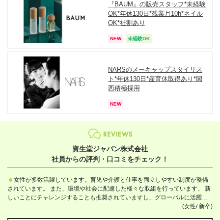
『BAUM』の販売スタッフ*未経験
OK*年休130日*残業月10h*ネイル
OK*社割あり
NEW
未経験OK
NARSのメーキャップスタイリス
ト*年休130日*産育休取得あり*関
西積極採用
NEW
資生堂ジャパン株式会社
社員からの評判・口コミをチェック！
女性が多数活躍しています。育児や介護と仕事を両立しやすい制度が整備
されています。 また、環境や社会に配慮した様々な取組を行っています。 新
しいことにチャレンジすることも推奨されていますし、グローバルに活躍す
ることもできます。
(女性/
新卒)