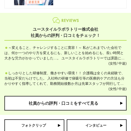
ユースタイルラボラトリー株式会社
社員からの評判・口コミをチェック！
～変えること、チャレンジすることに寛容！～ 私がこれまでいた会社で
は、何か一つのやり方を変えるにも、新しいことを始めるにも、長い時間と
大きな労力がかかっていました…。 ユースタイルラボラトリーでは課題に対
する施策提案→意思決定→実行→検証のスピードがとても速く、常に変化の
(女性/
中途)
ある状況がとても刺激的です。 自分がやってみたいと思ったことはもちろ
しっかりとした研修制度、働きやすい環境！！ 介護職は全くの未経験で、
ん、他の成長企業での成功事例なども積極的に取り入れることができ、成長
当初は不安だらけでした。 入社時の研修で痰吸引等の医療的ケアの方法も分
したい方や新しいことが好きな方にはぴったりの環境だと感じます。
かりやすく指導してくれて、勤務開始後数か月は先輩スタッフが同行してく
れるので、不安も徐々になくなり、最初抱いていた不安感も緊張感もすぐな
(女性/
中途)
くなりました。 2か月ほどでほとんどの業務も慣れました！ 完全週休2日制
で、有休も取りやすく、育児との両立もしっかりできるので、安心して働け
社員からの評判・口コミをすべて見る
ています。
フォトクリップ
インタビュー