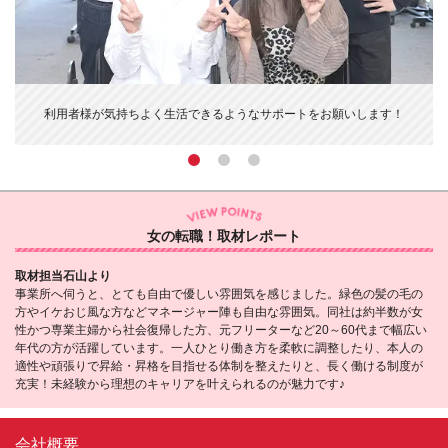
利用者様が気持ちよく生活できるようなサポートをお願いします！
女の転職！取材レポート
取材担当石山より
事業所へ伺うと、とても自由で優しい雰囲気を感じました。緑色の髪の毛の
方やイケおじ風な方などマネージャー陣も自由な雰囲気。同社は約半数が女
性かつ専業主婦から社会復帰した方、元フリーターなど20～60代まで幅広い
年代の方が活躍しています。一人ひとり働き方を柔軟に調整したり、本人の
適性や頑張りで昇給・昇格を目指せる体制を整えたりと、長く働ける制度が
充実！未経験から理想のキャリアを叶えられるのが魅力です♪
会社概要