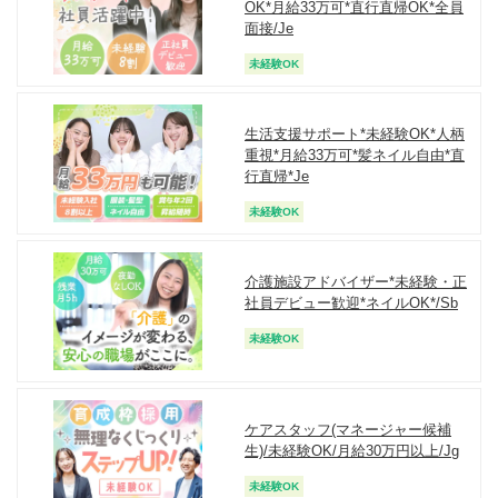
OK*月給33万可*直行直帰OK*全員
面接/Je
未経験OK
生活支援サポート*未経験OK*人柄
重視*月給33万可*髪ネイル自由*直
行直帰*Je
未経験OK
介護施設アドバイザー*未経験・正
社員デビュー歓迎*ネイルOK*/Sb
未経験OK
ケアスタッフ(マネージャー候補
生)/未経験OK/月給30万円以上/Jg
未経験OK