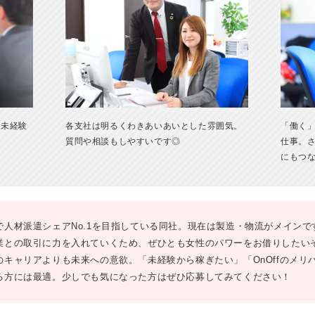
！未経験
各支社は明るくわきあいあいとした雰囲気。
「働く
質問や相談もしやすいです◎
仕事。
にもつ
で人材派遣シェアNo.1を目指している同社。現在は製造・物流がメイン
業との取引に力を入れていくため、ぜひとも女性のパワーをお借りしたい
のキャリアよりも未来への意欲。「未経験から稼ぎたい」「OnOffのメリ
る方には最適。少しでも気になった方はぜひ応募してみてください！