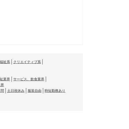
福祉系
クリエイティブ系
祉業界
サービス、飲食業界
業界
不問
土日祝休み
服装自由
時短勤務あり