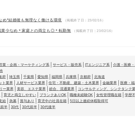
なめ*結婚後も無理なく働ける環境
（掲載終了日：23/02/16）
残業少なめ＊家庭との両立も◎＊転勤無
（掲載終了日：23/02/16）
営業・企画・マーケティング系
サービス・販売系
ITエンジニア系
介護・医療・
他
阪府
埼玉県
千葉県
愛知県
福岡県
兵庫県
京都府
北海道
ット業界
人材サービス業界
住宅・不動産、建築・土木業界
金融業界
医療・福
リー業界
美容、エステ業界
総合、流通業界
コンサルティング、シンクタンク
し
育児と両立しやすい
ブランクありOK
職種未経験OK
女性管理職在籍
学歴
支給
急募
賞与あり
育児中の社員在籍
5日以上連続休暇取得可
代前半
30代
30代前半
30代後半