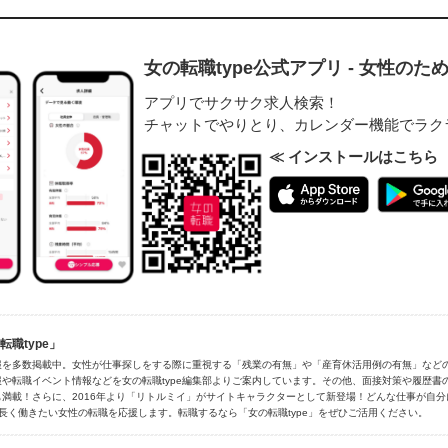
女の転職type公式アプリ - 女性の
アプリでサクサク求人検索！
チャットでやりとり、カレンダー機能でラク
≪ インストールはこちら
職type」
報を多数掲載中。女性が仕事探しをする際に重視する「残業の有無」や「産育休活用例の有無」など
や転職イベント情報などを女の転職type編集部よりご案内しています。その他、面接対策や履歴書
満載！さらに、2016年より「リトルミイ」がサイトキャラクターとして新登場！どんな仕事が自
長く働きたい女性の転職を応援します。転職するなら「女の転職type」をぜひご活用ください。