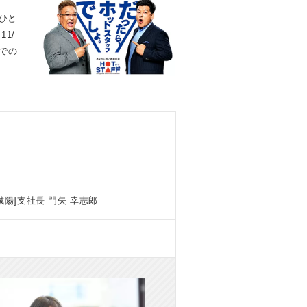
ひと
1/
での
陽]支社長 門矢 幸志郎