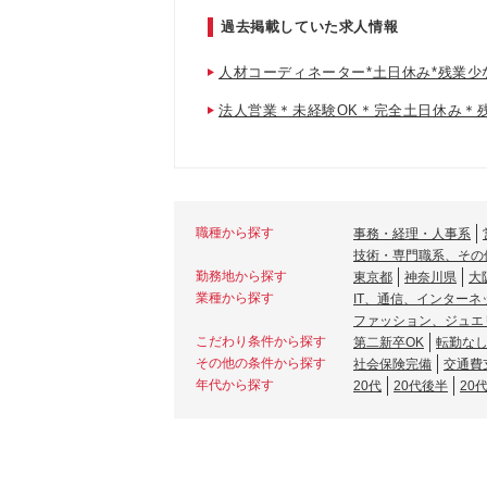
過去掲載していた求人情報
人材コーディネーター*土日休み*残業少
法人営業＊未経験OK＊完全土日休み＊
職種から探す
事務・経理・人事系
技術・専門職系、その
勤務地から探す
東京都
神奈川県
大
業種から探す
IT、通信、インターネ
ファッション、ジュエ
こだわり条件から探す
第二新卒OK
転勤な
その他の条件から探す
社会保険完備
交通費
年代から探す
20代
20代後半
20