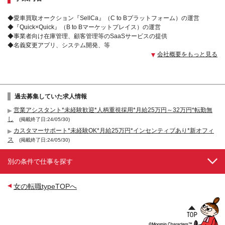
◆愛車買取オークション『SellCa』（C to Bプラットフォーム）の運営
◆『Quick×Quick』（B to Bマーケットプレイス）の運営
◆事業者向け在庫管理、顧客管理等のSaaSサービスの提供
◆名義変更アプリ、システム開発、等
会社概要をもっと見る
過去募集していた求人情報
営業アシスタント*未経験歓迎*人柄重視採用*月給25万円～32万円*転勤無
し
(掲載終了日:24/05/30)
カスタマーサポート*未経験OK*月給25万円*インセンティブあり*新オフィ
ス
(掲載終了日:24/05/30)
別の条件で仕事を探す
女の転職typeTOPへ