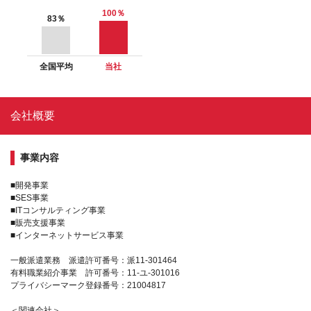
100
％
83
％
全国平均
当社
会社概要
事業内容
■開発事業
■SES事業
■ITコンサルティング事業
■販売支援事業
■インターネットサービス事業
一般派遣業務 派遣許可番号：派11-301464
有料職業紹介事業 許可番号：11-ユ-301016
プライバシーマーク登録番号：21004817
＜関連会社＞