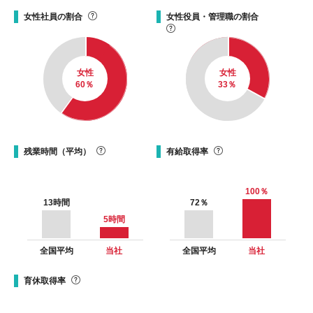
女性社員の割合
女性役員・管理職の割合
女性
女性
60
％
33
％
残業時間（平均）
有給取得率
100
％
13
時間
72
％
5
時間
全国平均
当社
全国平均
当社
育休取得率