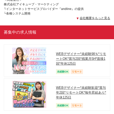
株式会社アイキューブ・マーケティング
└インターネットサービスプロバイダー『andline』の提供
└各種システム開発
会社概要をもっと見る
募集中の求人情報
WEBデザイナー*未経験98％*リモ
ートOK*賞与2回*残業月5H*面接1
回*年休125日
未経験OK
リモート
WEBデザイナー*未経験歓迎*賞与
年2回*リモートOK*毎年昇給あり*
年休125日
未経験OK
リモート