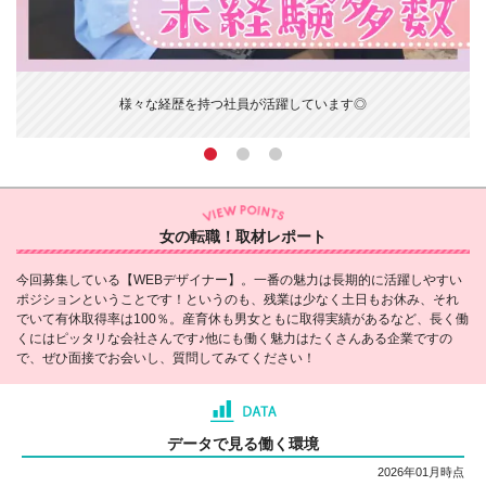
基礎から実践までしっかり学
経歴を持つ社員が活躍しています◎
て
女の転職！取材レポート
今回募集している【WEBデザイナー】。一番の魅力は長期的に活躍しやすい
ポジションということです！というのも、残業は少なく土日もお休み、それ
でいて有休取得率は100％。産育休も男女ともに取得実績があるなど、長く働
くにはピッタリな会社さんです♪他にも働く魅力はたくさんある企業ですの
で、ぜひ面接でお会いし、質問してみてください！
データで見る働く環境
2026年01月時点