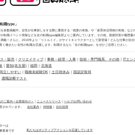
職type」
報を多数掲載中。女性が仕事探しをする際に重視する「残業の有無」や「産育休活用例の有無」など
や転職イベント情報などを女の転職type編集部よりご案内しています。その他、面接対策や履歴書
満載！さらに、2016年より「リトルミイ」がサイトキャラクターとして新登場！どんな仕事が自
長く働きたい女性の転職を応援します。転職するなら「女の転職type」をぜひご活用ください。
ス・販売
｜
クリエイティブ
｜
事務・経理・人事
｜
技術・専門職系、その他
｜
ITエン
阪
｜
愛知(名古屋)
｜
福岡
｜
北海道
両立しやすい
｜
職種未経験OK
｜
土日祝休み
｜
国認定取得
｜
適職診断テスト
載のご案内＜企業様向け＞
｜
ニュースリリース
｜
ヘルプ/お問い合わせ
営されています。
会社案内
｜
IR情報
｜
自社採用
ターは
私たちはポジティブアクションを応援しています
事業者です