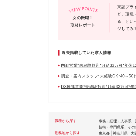
東証プラ
ど、環境
女の転職！
る」とい
取材レポート
ジしてみ
過去掲載していた求人情報
内勤営業*未経験歓迎*月給33万可*年休
調査・案内スタッフ*未経験OK*40～50
DX推進営業*未経験歓迎*月給33万可*年
職種から探す
事務・経理・人事系
技術・専門職系、その
勤務地から探す
東京都
神奈川県
大