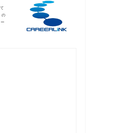
して
くの
ロー