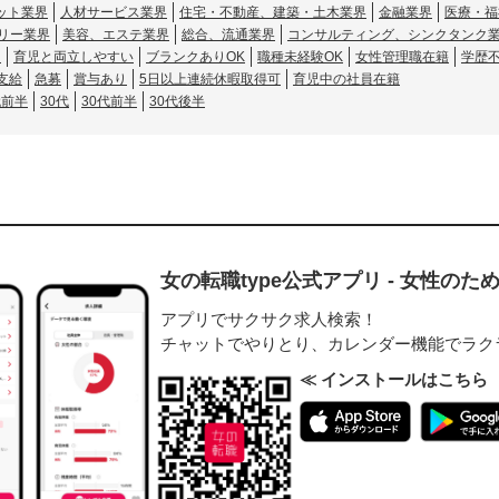
ット業界
人材サービス業界
住宅・不動産、建築・土木業界
金融業界
医療・福
リー業界
美容、エステ業界
総合、流通業界
コンサルティング、シンクタンク
し
育児と両立しやすい
ブランクありOK
職種未経験OK
女性管理職在籍
学歴
支給
急募
賞与あり
5日以上連続休暇取得可
育児中の社員在籍
代前半
30代
30代前半
30代後半
女の転職type公式アプリ - 女性の
アプリでサクサク求人検索！
チャットでやりとり、カレンダー機能でラク
≪ インストールはこちら