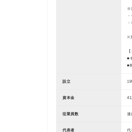
※
・
・
※
【
■
■
設立
1
資本金
41
従業員数
連
代表者
代