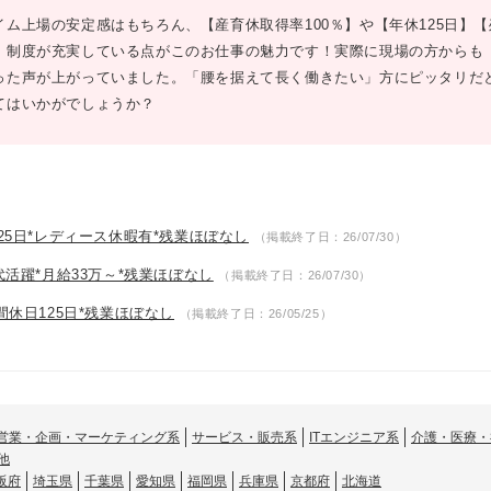
イム上場の安定感はもちろん、【産育休取得率100％】や【年休125日】
・制度が充実している点がこのお仕事の魅力です！実際に現場の方からも
った声が上がっていました。「腰を据えて長く働きたい」方にピッタリだ
てはいかがでしょうか？
125日*レディース休暇有*残業ほぼなし
（掲載終了日：26/07/30）
代活躍*月給33万～*残業ほぼなし
（掲載終了日：26/07/30）
間休日125日*残業ほぼなし
（掲載終了日：26/05/25）
営業・企画・マーケティング系
サービス・販売系
ITエンジニア系
介護・医療・
他
阪府
埼玉県
千葉県
愛知県
福岡県
兵庫県
京都府
北海道