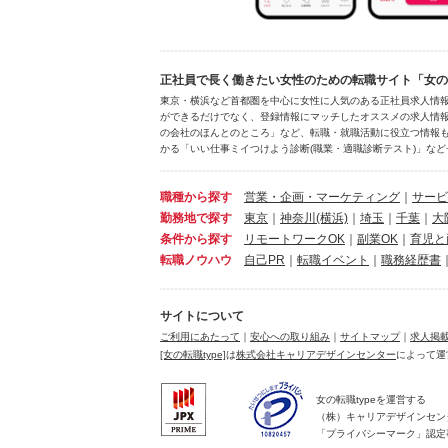
正社員で長く働きたい女性のための転職サイト「女の転
東京・横浜など首都圏を中心に女性に人気のある正社員求人情
ができるだけでなく、登録情報にマッチしたオススメの求人情報
の会社のほんとのところ」など、転職・就職活動に役立つ情報も
かる「いい仕事ミイつけよう診断(職業・適職診断テスト)」など
職種から探す
営業・企画・マーケティング
｜
サービ
勤務地で探す
東京
｜
神奈川
(横浜)
｜
埼玉
｜
千葉
｜
大
条件から探す
リモートワークOK
｜
副業OK
｜
育児と
転職ノウハウ
自己PR
｜
転職イベント
｜
職務経歴書
サイトについて
ご利用にあたって
｜
安心への取り組み
｜
サイトマップ
｜
求人掲
[女の転職type]
は
株式会社キャリアデザインセンター
によって運
女の転職typeを運営する
（株）キャリアデザインセン
「プライバシーマーク」認定