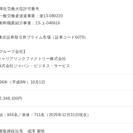
厚生労働大臣許可番号
一般労働者派遣事業：派13-080220
有料職業紹介事業：13-ユ-040616
東京証券取引所プライム市場（証券コード6070）
グループ会社】
キャリアリンクファクトリー株式会社
株式会社ジャパン・ビジネス・サービス
996年（平成8年）10月1日
2,348,100円
結：934名／単体：711名（2025年12月31日現在）
表取締役社長 成澤 素明