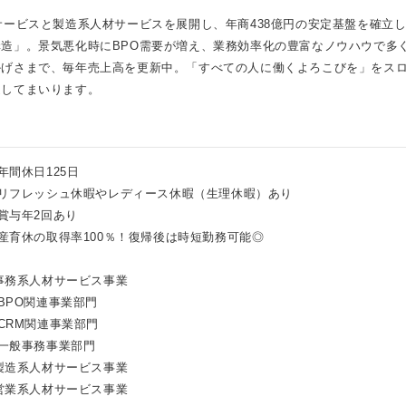
サービスと製造系人材サービスを展開し、年商438億円の安定基盤を確立
造」。景気悪化時にBPO需要が増え、業務効率化の豊富なノウハウで多
かげさまで、毎年売上高を更新中。「すべての人に働くよろこびを」をス
進してまいります。
年間休日125日
リフレッシュ休暇やレディース休暇（生理休暇）あり
賞与年2回あり
産育休の取得率100％！復帰後は時短勤務可能◎
事務系人材サービス事業
BPO関連事業部門
CRM関連事業部門
一般事務事業部門
製造系人材サービス事業
営業系人材サービス事業