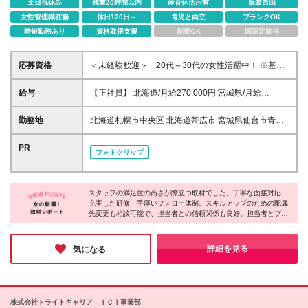
土日祝休み
残業20時間以内
産育休活用有
服装自由
女性管理職在籍
休日120日～
育児と両立
ブランクOK
時短勤務あり
資格取得支援
副業OK
国認定取得
応募資格
＜未経験歓迎＞ 20代～30代の女性活躍中！ ※基本
的なPCスキル(Word・Excel等)をお持ちの方 【こん
な方は歓迎】 〇IT業界での実務経験がある方 〇IT関連
給与
【正社員】 北海道/月給270,000円 宮城県/月給
の学校や学部を専攻・卒業された方 〇医療・介護・
270,000円 茨城県/月給270,000円 埼玉県/月給
看護に関する経験や興味がある方 〇ITやシステムに興
280,000円 千葉県/月給280,000円 東京都/月給
勤務地
北海道札幌市中央区 北海道帯広市 宮城県仙台市青葉
味がある方 〇社会貢献性の高い仕事がしたい方 〇し
280,000円 神奈川県/月給280,000円 新潟県/月給
区 茨城県水戸市 埼玉県さいたま市大宮区 埼玉県川口
っかり教えてくれるところでスタートしたい方 〇ス
270,000円 岐阜県/月給270,000円 静岡県/月給
市 千葉県千葉市中央区 東京都葛飾区 東京都江戸川区
PR
キル・キャリアアップがしたい方 〇ワークライフバ
フォトクリップ
270,000円 愛知県/月給270,000円 三重県/月給
東京都港区 東京都荒川区 東京都渋谷区 東京都新宿区
ランスを大切にしたい方 〇チームワークを大切にで
270,000円 滋賀県/月給270,000円 京都府/月給
東京都杉並区 東京都世田谷区 東京都千代田区 東京都
きる方 〇人間関係がいい職場で働きたい方 〇安定企
270,000円 大阪府/月給270,000円 兵庫県/月給
足立区 東京都台東区 東京都大田区 東京都中央区 東京
業で腰を据えて働きたい方 ◆業種未経験歓迎/職種未
270,000円 奈良県/月給270,000円 岡山県/月給
スタッフの満足度の高さが際立つ取材でした。丁寧な面接対応、
都中野区 東京都板橋区 東京都品川区 東京都文京区 東
経験歓迎 ◆学歴不問/第二新卒歓迎 ◆正社員経験不問/
充実した研修、手厚いフォロー体制。スキルアップのための配属
270,000円 広島県/月給270,000円 香川県/月給
京都北区 神奈川県横浜市港北区 新潟県新潟市中央区
フリーター歓迎 ◆資格不問/無資格OK ◆経験者歓迎/
先変更も相談可能で、担当者との信頼関係も良好。担当者とプラ
270,000円 福岡県/月給270,000円 佐賀県/月給
岐阜県大垣市 静岡県静岡市葵区 愛知県刈谷市 愛知県
イベートで交流する人もいるそうです。あなたの挑戦を温かく見
ブランクOK ◆20代活躍中/30代活躍中/女性活躍中 ◆
270,000円 大分県/月給270,000円 鹿児島県/月給
名古屋市中区 三重県津市 滋賀県草津市 京都府京都市
守り、成功を全力で応援してくれる。そんな会社で、新しいスタ
ハローワークでお探しの方も歓迎 【下記業務の経験
270,000円 沖縄県/月給270,000円 ＜内訳＞ 月給
南区 大阪府高槻市 大阪府吹田市 大阪府大阪市中央区
ートを切りませんか？
詳細を見る
気になる
者や興味がある方も歓迎】 データ分析、社内SE、自
280,000円(基本給234,000円、固定残業代46,000円/
兵庫県神戸市中央区 奈良県橿原市 奈良県奈良市 岡山
社開発、IT事務、カスタマーサクセス、ゲーム業界、
月25ｈ含む) 月給270,000円(基本給225,500円、固定
県岡山市北区 広島県広島市中区 香川県高松市 佐賀県
コールセンターなど
残業代44,500円/月25ｈ含む) ※超過分別途支給 ＜試
鳥栖市 福岡県飯塚市 福岡県福岡市博多区 大分県大分
用期間について＞ 試用期間6ヶ月 月給256,000円(基本
市 鹿児島県鹿児島市 鹿児島県日置市 沖縄県那覇市
株式会社トライトキャリア ＩＣＴ事業部
給229,000円、固定残業代27,000円/月15ｈ含む) ※超
(変更の範囲)上記を除く当社関連勤務地