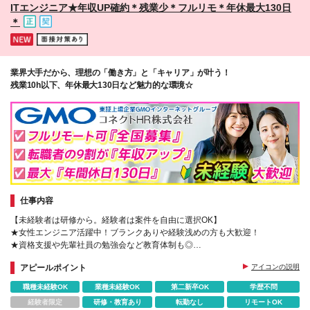
ITエンジニア★年収UP確約＊残業少＊フルリモ＊年休最大130日
過分別途支給 ※雇用形態・待遇・福利厚生については
＊
変更なし
業界大手だから、理想の「働き方」と「キャリア」が叶う！
残業10h以下、年休最大130日など魅力的な環境☆
仕事内容
【未経験者は研修から。経験者は案件を自由に選択OK】
★女性エンジニア活躍中！ブランクありや経験浅めの方も大歓迎！
★資格支援や先輩社員の勉強会など教育体制も◎
★土日祝休、年休最大130日、残業月10h以下
アピールポイント
アイコンの説明
職種未経験OK
業種未経験OK
第二新卒OK
学歴不問
経験者限定
研修・教育あり
転勤なし
リモートOK