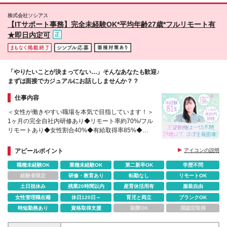
は約30人が完全在宅ワーク、約100名が出社と在宅を
味がある
価制度の透明度が高く「何をすれば昇格できるか」が
組み合わせたハイブリッドワークで活躍中です！
株式会社ソシアス
明確なので モチベーションUPにも繋がります！ ＼友
※(変更の範囲)上記を除く当社関連勤務地 ※フルリモ
【ITサポート事務】完全未経験OK*平均年齢27歳*フルリモート有
人紹介や社内表彰で年収100万円アップも可能！／ エ
ートの場合は通勤不要
★即日内定可
ンジニアとしての業務以外での活躍もしっかり評価す
る当社。 ◎報奨金(新人賞5万円、個人賞10万円、チ
ーム賞課ごとに30万円など) ◎友人を紹介し入社する
と月給1万円アップ(1年で12万円アップ) ◎資格取得
支援(合格時10万円、毎月の手当支給など) 入社後すぐ
「やりたいことが決まってない…」そんなあなたも歓迎♪
に収入を増やすことも可能です！
まずは面接でカジュアルにお話ししませんか？？
仕事内容
＜女性が働きやすい職場を本気で目指しています！＞
1ヶ月の完全自社内研修あり◆リモート率約70%/フル
リモートあり◆女性割合40%◆有給取得率85%◆服
装/髪色/ネイル自由◆産育休復帰率100%◆残業月
12h◆土日祝休み
アピールポイント
アイコンの説明
職種未経験OK
業種未経験OK
第二新卒OK
学歴不問
経験者限定
研修・教育あり
転勤なし
リモートOK
土日祝休み
残業20時間以内
産育休活用有
服装自由
女性管理職在籍
休日120日～
育児と両立
ブランクOK
時短勤務あり
資格取得支援
副業OK
国認定取得