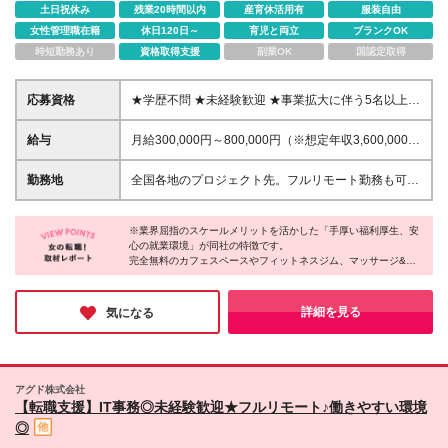
土日祝休み
残業20時間以内
産育休活用有
服装自由
女性管理職在籍
休日120日～
育児と両立
ブランクOK
時短勤務あり
資格取得支援
副業OK
国認定取得
応募資格
★学歴不問 ★未経験歓迎 ★事業拡大に伴う5名以上の
積極採用！ ◎充実した教育体制が整っているため、
未経験者の方も安心して入社してください！ 【応募
給与
月給300,000円～800,000円（※想定年収3,600,000
資格】 ◇ITエンジニアとして活躍したい方 ◇様々な
円〜9,600,000円） ◆基本給 月給30万円～＋決算賞
技術を習得しながら成長したい方 ◇業界トップクラ
与＋勤続インセンティブ ※月給には月30時間分(4万
勤務地
全国各地のプロジェクト先。フルリモート勤務も可能
スの企業で安定して働きたい方
4400円～6万5700円)のみなし残業代を含みます。超
（スキル審査あり）。 ◎フルリモート勤務も可能で
過分は別途支給 します。 ※試用期間は6ヵ月です。
す！ ◎転勤はありません。 【本社】 東京都渋谷区桜
（その間給与・待遇に差異はありません） ※契約社員
※業界屈指のスケールメリットを活かした「手厚い福利厚生、安
丘町26-1セルリアンタワー7F 【大阪ブランチ】 大阪
心の就業環境」が同社の特徴です。
での雇用も可能です。 (契約社員での雇用でも給
府大阪市北区大深町3-1 グランフロント大阪タワー
完全無料のカフェスペースやフィットネスジム、マッサージ&お
与・待遇に差異はありません) ＜年収アップ例＞ 580
B23階 【福岡ブランチ】 福岡県福岡市中央区天神2丁
ひるねスペースなどがあり、パパさん・ママさんが利用できる託
万 ⇒ 650万円（Java開発7年） 300万 ⇒ 480万円
目7番21号 天神プライム 日本全国47都道府県で勤務
児所も用意されています。
（サーバー設計構築4年） ＜年収例＞ 600万円／6年
可能
お休みに関しては年間休日は最大130日で、5日以上の連続休暇も
詳細を見る
気になる
目（27歳） 470万円／4年目（32歳） 360万円／1年
取得OK。
「安心して働きながら、スキルもキャリアも高めたい」という方
目（23歳）
には最良の環境がここにあります！
アグド株式会社
【転職支援】IT事務◎未経験歓迎★フルリモート♪働きやすい環境
◎