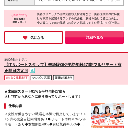
タートしたい ☆自分の強みを見つけて自信をつけた
用期間3ヶ月 ※残業代は別途全額支給 ※昇給年1回／
可能 ★フルリモート勤務で通勤ナシ ★ライフイベン
い ☆幅広い業務に関わりながら成長したい ☆チーム
賞与年2回 ※企業により内容は一部変更となる可能性
トがあっても続けやすい環境◎ 在宅でコツコツ働き
で協力しながら働きたい ☆責任感を持って最後まで
があります。
美容クリニックの開業支援や人材紹介など、美容医療業界に特化
ながら、長く安定して続けられます♪ ■本社 東京都港
やり遂げられる ☆人と関わる仕事が好き 業界・職種
した事業を展開するアグド株式会社！取材を通して感じたのは、
区新橋5-12-11 ※上記は当社所在地です（紹介先企業
少人数ならではの風通しの良さと挑戦しやすい環境です◎社員一
問わずリーダー経験のある方も歓迎！ 「やってみた
の住所ではありません） ※勤務地はご紹介先企業に準
人ひとりの意見を大切にする文化があり、主体的に業務へ取り組
い」という気持ちがあれば大丈夫です◎
じます （変更の範囲）上記を除く当社関連勤務地
める点も魅力！美容業界の知識やビジネススキルを実務を通して
身につけながら成長できる環境だと感じました♪
詳細を見る
気になる
株式会社ソシアス
【ITサポートスタッフ】未経験OK*平均年齢27歳*フルリモート有
★即日内定可
★未経験スタート81%＆平均年齢27歳★
入社“前”からあなたに寄り添ってサポートします！
仕事内容
＜女性が働きやすい職場を本気で目指しています！＞
1ヶ月の完全自社内研修あり◆リモート率約70%/フル
リモートあり◆女性割合40%◆有給取得率85%◆服