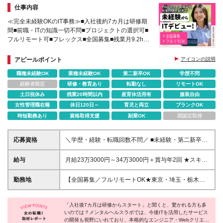
仕事内容
≪完全未経験OKのIT事務≫■入社後約7カ月は研修期
間■前職・ITの知識一切不問■プロジェクトの選択可■
フルリモート可■フレックス■全国募集■残業月9.2h■
有給消化率8～9割■産育休実績あり
アピールポイント
アイコンの説明
職種未経験OK
業種未経験OK
第二新卒OK
学歴不問
経験者限定
研修・教育あり
転勤なし
リモートOK
土日祝休み
残業20時間以内
産育休活用有
服装自由
女性管理職在籍
休日120日～
育児と両立
ブランクOK
時短勤務あり
資格取得支援
副業OK
国認定取得
応募資格
＼学歴・経験・転職回数不問／ ■未経験・第二新卒
OK ★20～30代が活躍中！同年代の仲間と一緒に働き
たいという方にもピッタリです！ ＼一つでも当ては
給与
月給23万3000円～34万3000円＋賞与年2回 ★スキル
まる方はぜひご応募ください／ □弊社Missionに共感
や適性などを考慮の上、優遇します ★試用期間7カ月
いただける方_ ∟MIssion【障がいという線引きをな
（期間中は月給22万5000円以上、雇用形態やその他
勤務地
【全国募集／フルリモートOK★東京・埼玉・栃木・
くす／メンタルダウンしない世界を創る】 □手に職を
待遇、福利厚生等は同じです） ★上記月給は固定残
愛知・京都・兵庫・熊本で積極採用中】 在宅勤務、
つけたい □IT業界に興味がある □社会課題の解決に関
業代月20時間分（3万1487円以上）を含みます。超過
または関東（東京・神奈川・埼玉など）または関西
心がある □福祉や教育など"人に関わる仕事"にやりが
した場合は別途追加支給します ★残業が20時間に達
「入社後7カ月は研修からスタート」と聞くと、驚かれる方も多
（大阪府・兵庫県など）のプロジェクト先 ▼下記エ
いを感じてきた □人の役に立つ仕事がしたい □人とコ
いのでは？メンタルヘルスラボでは、今後ITを活用したサービス
しなくても、固定残業代は全額支給されます
リアで積極採用中です▼ ・東京都、埼玉県、栃木
の開発も視野にいれており、本格的なエンジニア・Webクリエイ
ミュニケーションを取りながら仕事を進められる □責