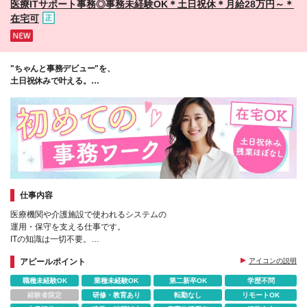
医療ITサポート事務◎事務未経験OK＊土日祝休＊月給28万円～＊
過分別途支給 ※雇用形態・待遇・福利厚生については
在宅可
変更なし
"ちゃんと事務デビュー"を、
土日祝休みで叶える。
月給28万円が実現！新しい私へ。
仕事内容
医療機関や介護施設で使われるシステムの
運用・保守を支える仕事です。
ITの知識は一切不要。
PC操作や業界知識はゼロから学べる研修つきで、
アピールポイント
アイコンの説明
安心して事務デビューできる環境です◎
職種未経験OK
業種未経験OK
第二新卒OK
学歴不問
経験者限定
研修・教育あり
転勤なし
リモートOK