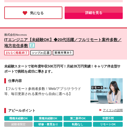
県、愛知県、京都府、兵庫県、熊本県 ★フルリモー
ター育成に乗り出すそうです！関連会社が多くのエンジニア育成
任を持って仕事に取り組める □チームワークを大切に
ト可（通勤不要） ★あなたが希望するエリアで勤務
ノウハウを持っていることもあり、質の高い研修が受けられると
できる 今までの経歴よりも、あなた自身のスタン
可 ★転勤はありません(地方在住の方も歓迎します) ■
のこと！エンジニアやクリエイターを目指す方にとって、またと
詳細を見る
気になる
ス、思いを重要視します！
ない絶好のチャンスになりそうです♪
東京本社 東京都港区北青山2-7-13 プラセオ青山ビル3
階 ※スキルやご経験によっては、フルリモート勤務の
ご希望に添えない場合があります。
株式会社Necmos
ITエンジニア【未経験OK】◆20代活躍／フルリモート案件多数／
地方在住多数
未経験スタートで初年度年収500万円可！月給39万円実績！キャリア伴走型サ
ポートで挑戦を成功に導きます。
仕事内容
【フルリモート参画者多数！Web/アプリ/クラウド
等、毎日更新される案件から自由に選べる】
アピールポイント
アイコンの説明
職種未経験OK
業種未経験OK
第二新卒OK
学歴不問
経験者限定
研修・教育あり
転勤なし
リモートOK