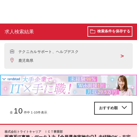
求人検索結果
検索条件を保存する
テクニカルサポート、ヘルプデスク
＞
鹿児島県
10
全
件中 1-10件表示
株式会社トライトキャリア ＩＣＴ事業部
医療系IT事務・データ入力【全員選考実施中◎】未経験OK・在宅