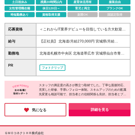
土日祝休み
残業20時間以内
産育休活用有
服装自由
女性管理職在籍
休日120日～
育児と両立
ブランクOK
時短勤務あり
資格取得支援
副業OK
国認定取得
応募資格
＜これからIT業界デビューを目指している方大歓迎！
＞ ◆学歴不問 ◆未経験OK ※基本的なPCスキル
(Word・Excel等)をお持ちの方 ＜こんな方にピッタリ
給与
【正社員】 北海道/月給270,000円 宮城県/月給
＞ 〇事務・経理・総務などの経験がある方 〇ITやシ
270,000円 茨城県/月給270,000円 埼玉県/月給
ステムに興味がある方 〇学びながら成長したい方 〇
280,000円 千葉県/月給280,000円 東京都/月給
勤務地
北海道札幌市中央区 北海道帯広市 宮城県仙台市青葉
しっかり教えてくれるところでスタートしたい方 〇
280,000円 神奈川県/月給280,000円 新潟県/月給
区 茨城県水戸市 埼玉県さいたま市大宮区 埼玉県川口
ワークライフバランスを大切にしたい方 【下記業務
270,000円 岐阜県/月給270,000円 静岡県/月給
市 千葉県千葉市中央区 東京都葛飾区 東京都江戸川区
PR
の経験者や興味がある方も歓迎】 データ入力、デー
フォトクリップ
270,000円 愛知県/月給270,000円 三重県/月給
東京都港区 東京都荒川区 東京都渋谷区 東京都新宿区
タ分析、コールセンタースタッフ、受付、宅建事務、
270,000円 滋賀県/月給270,000円 京都府/月給
東京都杉並区 東京都世田谷区 東京都千代田区 東京都
美容関連業務、SNS運用など
270,000円 大阪府/月給270,000円 兵庫県/月給
足立区 東京都台東区 東京都大田区 東京都中央区 東京
270,000円 奈良県/月給270,000円 岡山県/月給
スタッフの満足度の高さが際立つ取材でした。丁寧な面接対応、
都中野区 東京都板橋区 東京都品川区 東京都文京区 東
充実した研修、手厚いフォロー体制。スキルアップのための配属
270,000円 広島県/月給270,000円 香川県/月給
京都北区 神奈川県横浜市港北区 新潟県新潟市中央区
先変更も相談可能で、担当者との信頼関係も良好。担当者とプラ
270,000円 福岡県/月給270,000円 佐賀県/月給
岐阜県大垣市 静岡県静岡市葵区 愛知県刈谷市 愛知県
イベートで交流する人もいるそうです。あなたの挑戦を温かく見
270,000円 大分県/月給270,000円 鹿児島県/月給
名古屋市中区 三重県津市 滋賀県草津市 京都府京都市
守り、成功を全力で応援してくれる。そんな会社で、新しいスタ
270,000円 沖縄県/月給270,000円 ＜内訳＞ 月給
南区 大阪府高槻市 大阪府吹田市 大阪府大阪市中央区
ートを切りませんか？
詳細を見る
気になる
280,000円(基本給234,000円、固定残業代46,000円/
兵庫県神戸市中央区 奈良県橿原市 奈良県奈良市 岡山
月25ｈ含む) 月給270,000円(基本給225,500円、固定
県岡山市北区 広島県広島市中区 香川県高松市 佐賀県
残業代44,500円/月25ｈ含む) ※超過分別途支給 ＜試
鳥栖市 福岡県飯塚市 福岡県福岡市博多区 大分県大分
用期間について＞ 試用期間6ヶ月 月給256,000円(基本
市 鹿児島県鹿児島市 鹿児島県日置市 沖縄県那覇市
ＧＭＯコネクトＨＲ株式会社
給229,000円、固定残業代27,000円/月15ｈ含む) ※超
(変更の範囲)上記を除く当社関連勤務地