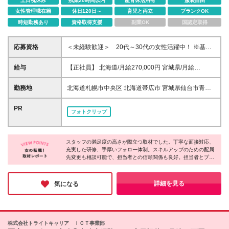
土日祝休み
残業20時間以内
産育休活用有
服装自由
女性管理職在籍
休日120日～
育児と両立
ブランクOK
時短勤務あり
資格取得支援
副業OK
国認定取得
応募資格
＜未経験歓迎＞ 20代～30代の女性活躍中！ ※基本
的なPCスキル(Word・Excel等)をお持ちの方！ ＜他
にも下記の経験を活かせます＞ ・電子カルテやレセ
給与
【正社員】 北海道/月給270,000円 宮城県/月給
プトコンピュータの使用経験 ・介護記録システム、
270,000円 茨城県/月給270,000円 埼玉県/月給
医療予約システムなどの使用経験 ・医療事務や受付
280,000円 千葉県/月給280,000円 東京都/月給
勤務地
北海道札幌市中央区 北海道帯広市 宮城県仙台市青葉
など医療機関での経験、他 【こんな方は歓迎】 〇医
280,000円 神奈川県/月給280,000円 新潟県/月給
区 茨城県水戸市 埼玉県さいたま市大宮区 埼玉県川口
療・介護・看護に関する経験がある方 〇ITやシステム
270,000円 岐阜県/月給270,000円 静岡県/月給
市 千葉県千葉市中央区 東京都葛飾区 東京都江戸川区
PR
に興味がある方 〇人の役に立つ仕事がしたい方 〇し
フォトクリップ
270,000円 愛知県/月給270,000円 三重県/月給
東京都港区 東京都荒川区 東京都渋谷区 東京都新宿区
っかり教えてくれるところでスタートしたい方 〇ス
270,000円 滋賀県/月給270,000円 京都府/月給
東京都杉並区 東京都世田谷区 東京都千代田区 東京都
キル・キャリアアップがしたい方 〇ワークライフバ
270,000円 大阪府/月給270,000円 兵庫県/月給
足立区 東京都台東区 東京都大田区 東京都中央区 東京
ランスを大切にしたい方 〇チームワークを大切にで
270,000円 奈良県/月給270,000円 岡山県/月給
スタッフの満足度の高さが際立つ取材でした。丁寧な面接対応、
都中野区 東京都板橋区 東京都品川区 東京都文京区 東
きる方 〇人間関係がいい職場で働きたい方 〇安定企
充実した研修、手厚いフォロー体制。スキルアップのための配属
270,000円 広島県/月給270,000円 香川県/月給
京都北区 神奈川県横浜市港北区 新潟県新潟市中央区
業で腰を据えて働きたい方 ◆業種未経験歓迎/職種未
先変更も相談可能で、担当者との信頼関係も良好。担当者とプラ
270,000円 福岡県/月給270,000円 佐賀県/月給
岐阜県大垣市 静岡県静岡市葵区 愛知県刈谷市 愛知県
イベートで交流する人もいるそうです。あなたの挑戦を温かく見
経験歓迎 ◆学歴不問/第二新卒歓迎 ◆正社員経験不問/
270,000円 大分県/月給270,000円 鹿児島県/月給
名古屋市中区 三重県津市 滋賀県草津市 京都府京都市
守り、成功を全力で応援してくれる。そんな会社で、新しいスタ
フリーター歓迎 ◆資格不問/無資格OK ◆経験者歓迎/
270,000円 沖縄県/月給270,000円 ＜内訳＞ 月給
南区 大阪府高槻市 大阪府吹田市 大阪府大阪市中央区
ートを切りませんか？
詳細を見る
気になる
ブランクOK ◆20代活躍中/30代活躍中/女性活躍中 ◆
280,000円(基本給234,000円、固定残業代46,000円/
兵庫県神戸市中央区 奈良県橿原市 奈良県奈良市 岡山
ハローワークでお探しの方も歓迎 【下記業務の経験
月25ｈ含む) 月給270,000円(基本給225,500円、固定
県岡山市北区 広島県広島市中区 香川県高松市 佐賀県
者や興味がある方も歓迎】 データ入力、データ分
残業代44,500円/月25ｈ含む) ※超過分別途支給 ＜試
鳥栖市 福岡県飯塚市 福岡県福岡市博多区 大分県大分
析、IT事務、社内SE、ゲーム業界など
用期間について＞ 試用期間6ヶ月 月給256,000円(基本
市 鹿児島県鹿児島市 鹿児島県日置市 沖縄県那覇市
株式会社トライトキャリア ＩＣＴ事業部
給229,000円、固定残業代27,000円/月15ｈ含む) ※超