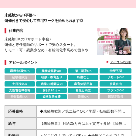
未経験からIT事務へ！
研修付きで安心して在宅ワークを始められます◎
仕事内容
未経験OKのITサポート事務♪
研修と専任講師のサポートで安心スタート。
リモート可・残業少なめ・有給消化率高めで働きやす
さも◎
多彩な研修制度でスキルアップも可能です。
アピールポイント
アイコンの説明
職種未経験OK
業種未経験OK
第二新卒OK
学歴不問
経験者限定
研修・教育あり
転勤なし
リモートOK
土日祝休み
残業20時間以内
産育休活用有
服装自由
女性管理職在籍
休日120日～
育児と両立
ブランクOK
時短勤務あり
資格取得支援
副業OK
国認定取得
応募資格
◆未経験歓迎／第二新卒OK／学歴・転職回数不問
◆20〜30代活躍中／新卒（26卒・27卒）も歓迎 ＼こ
んな方にピッタリ／ ☆IT業界でスキルを身につけて成
給与
【未経験者】 月給25万円以上＋賞与＋昇給 【経験
長したい ☆事務デビュー・新しいキャリアに挑戦し
者】 月給26万円以上＋賞与＋昇給 ※経験・スキルを
たい ☆学んだ知識を活かしたい／ブランクから再ス
考慮して決定します ※試用期間中も条件変更なし ※試
勤務地
＜どこに住んでいてもOK♪＞ ★全国どこからでも応募