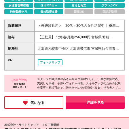
女性管理職在籍
休日120日～
育児と両立
ブランクOK
時短勤務あり
資格取得支援
副業OK
国認定取得
応募資格
＜未経験歓迎＞ 20代～30代の女性活躍中！ ※基本
的なPCスキル(Word・Excel等)をお持ちの方 【こん
な方は歓迎】 〇事務・経理・総務などの経験がある
給与
【正社員】 北海道/月給256,000円 宮城県/月給
方 〇ITやシステムに興味がある方 〇人の役に立つ仕
256,000円 茨城県/月給256,000円 埼玉県/月給
事がしたい方 〇しっかり教えてくれるところでスタ
256,000円 千葉県/月給256,000円 東京都/月給
勤務地
北海道札幌市中央区 北海道帯広市 宮城県仙台市青葉
ートしたい方 〇スキル・キャリアアップがしたい方
256,000円 神奈川県/月給256,000円 新潟県/月給
区 茨城県水戸市 埼玉県さいたま市大宮区 埼玉県川口
〇ワークライフバランスを大切にしたい方 〇チーム
256,000円 岐阜県/月給256,000円 静岡県/月給
市 千葉県千葉市中央区 東京都葛飾区 東京都江戸川区
PR
ワークを大切にできる方 〇人間関係がいい職場で働
フォトクリップ
256,000円 愛知県/月給256,000円 三重県/月給
東京都港区 東京都荒川区 東京都渋谷区 東京都新宿区
きたい方 〇安定企業で腰を据えて働きたい方 ◆業種
256,000円 滋賀県/月給256,000円 京都府/月給
東京都杉並区 東京都世田谷区 東京都千代田区 東京都
未経験歓迎/職種未経験歓迎 ◆学歴不問/第二新卒歓迎
256,000円 大阪府/月給256,000円 兵庫県/月給
足立区 東京都台東区 東京都大田区 東京都中央区 東京
◆正社員経験不問/フリーター歓迎 ◆資格不問/無資格
256,000円 奈良県/月給256,000円 岡山県/月給
スタッフの満足度の高さが際立つ取材でした。丁寧な面接対応、
都中野区 東京都板橋区 東京都品川区 東京都文京区 東
OK ◆経験者歓迎/ブランクOK ◆20代活躍中/30代活躍
充実した研修、手厚いフォロー体制。スキルアップのための配属
256,000円 広島県/月給256,000円 香川県/月給
京都北区 神奈川県横浜市港北区 新潟県新潟市中央区
中/女性活躍中 ◆ハローワークでお探しの方も歓迎
先変更も相談可能で、担当者との信頼関係も良好。担当者とプラ
256,000円 福岡県/月給256,000円 佐賀県/月給
岐阜県大垣市 静岡県静岡市葵区 愛知県刈谷市 愛知県
イベートで交流する人もいるそうです。あなたの挑戦を温かく見
【下記業務の経験者や興味がある方も歓迎】 データ
256,000円 大分県/月給256,000円 鹿児島県/月給
名古屋市中区 三重県津市 滋賀県草津市 京都府京都市
守り、成功を全力で応援してくれる。そんな会社で、新しいスタ
入力、データ分析、コールセンタースタッフ、受付、
256,000円 沖縄県/月給256,000円 ＜内訳＞ 月給
南区 大阪府高槻市 大阪府吹田市 大阪府大阪市中央区
ートを切りませんか？
詳細を見る
気になる
宅建事務、美容関連業務、SNS運用など
256,000円(基本給229,000円、固定残業代27,000円/
兵庫県神戸市中央区 奈良県橿原市 奈良県奈良市 岡山
月15ｈ含む) ※超過分別途支給 ＜試用期間について＞
県岡山市北区 広島県広島市中区 香川県高松市 佐賀県
試用期間6ヶ月 同条件
鳥栖市 福岡県飯塚市 福岡県福岡市博多区 大分県大分
市 鹿児島県鹿児島市 鹿児島県日置市 沖縄県那覇市
株式会社トライトキャリア ＩＣＴ事業部
(変更の範囲)上記を除く当社関連勤務地