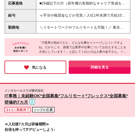
応募資格
■29歳以下の方（若年層の長期的なキャリア形成を図
るため） ＼平均年齢27歳◎未経験入社者が81%！充
実の自社内研修があるから安心♪／ ＊前職不問 ＊学歴
給与
≪手当や報奨金などが充実／入社1年未満で月給10万
不問・第二新卒歓迎 ＼社員に聞いた「入社の決め
円UP実績あり≫ 月給23万9000円以上＋各種手当・報
手」TOP3／ ①職場の雰囲気・人間関係が良さそうだ
奨金 ★スキル・経験を考慮の上、優遇します ★上記
勤務地
＼リモートワークやフルリモートも可能！／ 東京、
ったから ②教育体制・フォロー体制が充実していた
月給は固定残業代(月20h／3万3000円～)を含みま
神奈川、千葉、埼玉のお客様先、またはリモートワー
から ③新しい技術や知識を身につけられそうだった
す。超えた場合は全額追加支給します ＼透明度の高
クでの勤務となります。 ★勤務地の希望を考慮しま
から 「人の良さ」が圧倒的な1位を占め、 次点で「成
い人事評価制度！／ 評価のタイミングは年2回。 社内
「IT業界が初めてだと、どんな仕事かイメージしにくいですよ
す ★引っ越しを伴う転勤はありません ■本社 東京都
長できる環境」に魅力に感じて入社した社員が多かっ
ね。だからこそ、面接では業界や仕事についてお伝えすることを
には人事評価専門の部署もあり、 保有資格やスキル
港区三田3-2-8 THE PORTAL MITA 3F ＼ゆくゆくは在
大切にしています！」と話してくれたのは人事の金子さん。ソシ
たです。 職場の雰囲気やサポート体制の安心感は、
感といった【社内評価】に加え クライアント先から
宅勤務・フルリモートも叶えられる！／ 入社後1ヶ月
アスでは、一人ひとりのキャリアを大切にしていて、年齢に関係
特に未経験入社の方から支持されていました。！ ＼
【現場評価】を必ず取り、 2軸で評価を行っていま
間は本社にて対面で研修を実施し、その後各プロジェ
なく早期のキャリアアップが叶う環境が整っているそうです。
一つでも当てはまる方は当社に向いてます◎／ □コツ
す！ 経験年数に関係なくスキルアップやキャリアア
クトへの配属となりますが スキルを身につけていけ
「サポートがしっかりしている環境でチャレンジしたい！」と思
詳細を見る
気になる
コツ目の前の仕事に取り組める □同年代の仲間と一緒
ップしやすく、 入社1年未満で主任に昇格、入社2年
った方は、ぜひ一度面接でその雰囲気を感じてみてください♪
ば、ゆくゆくはリモートワークやフルリモートといっ
に働きたい □人とコミュニケーションを取りながら仕
未満で月給が10万円以上UP、 入社3年目で前職から
た働き方も実現できるようになります！ なお、現在
事を進められる □スキルアップやキャリアアップに興
年収が2倍近くまでUPした実績もあります！ 人事評
は約30人が完全在宅ワーク、約100名が出社と在宅を
味がある
価制度の透明度が高く「何をすれば昇格できるか」が
組み合わせたハイブリッドワークで活躍中です！
メンタルヘルスラボ株式会社
明確なので モチベーションUPにも繋がります！ ＼友
※(変更の範囲)上記を除く当社関連勤務地 ※フルリモ
IT事務｜未経験OK*全国募集*フルリモート*フレックス*全国募集*
人紹介や社内表彰で年収100万円アップも可能！／ エ
ートの場合は通勤不要
研修約7カ月
ンジニアとしての業務以外での活躍もしっかり評価す
る当社。 ◎報奨金(新人賞5万円、個人賞10万円、チ
ーム賞課ごとに30万円など) ◎友人を紹介し入社する
と月給1万円アップ(1年で12万円アップ) ◎資格取得
支援(合格時10万円、毎月の手当支給など) 入社後すぐ
≪入社後7カ月は研修期間≫
に収入を増やすことも可能です！
自信を持ってITデビューしよう♪