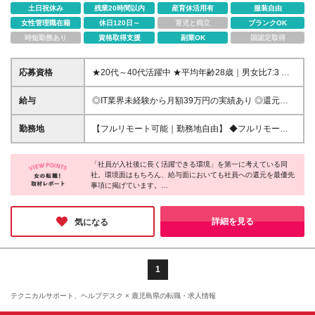
土日祝休み
残業20時間以内
産育休活用有
服装自由
女性管理職在籍
休日120日～
育児と両立
ブランクOK
時短勤務あり
資格取得支援
副業OK
国認定取得
応募資格
★20代～40代活躍中 ★平均年齢28歳｜男女比7:3 ★
学歴不問 ★面接1回スピード選考 【応募条件】 ◎未
経験者 29歳以下の方（若年層の長期的なキャリア形
給与
◎IT業界未経験から月額39万円の実績あり ◎還元率
成を図るため） └経験不問 └第二新卒歓迎 ◎経験者
83~93.3%！入社したエンジニア全員年収UP（平均
何らかの開発・設計構築の経験をお持ちの方 └言語・
160万円UP/平均月給45万円） ◎上昇還元率制・単価
勤務地
【フルリモート可能｜勤務地自由】 ◆フルリモート
業界・ジャンル不問 └ブランクありOK └社会人経験
連動型⇒会社利益は最大10万円！残り全てを還元 ◎
多数！全国どこでも、好きな場所で働ける ◆UIター
10年以上歓迎 ▼こんな思いをお持ちの方は是非！ ・
平均月単価は67万円 月給26万円～50万円＋各種手当
ン歓迎！転勤なし ◆リモートワーク／出社も自由に
単価や契約内容もわかる透明度の高い会社で働きたい
※経験・能力等を考慮の上、決定いたします ※試用期
「社員が入社後に長く活躍できる環境」を第一に考えている同
選べる 【本社】 〒155-0032 東京都世田谷区代沢5-
・SES企業でも安心して働ける会社に入社したい ・
社。環境面はもちろん、給与面においても社員への還元を最優先
間3ヵ月あり（待遇の変更はありません） ※固定残業
30-2 A＊G下北沢2F-2 ＼理想の働き方を実現／ ・リ
事項に掲げています。
リモート／出社の頻度を自由に選びたい ・モダンな
代は、時間外労働の有無に関わらず20時間分を、一律
モートと出社を自由に選びたい ・好きな場所で働き
開発環境に挑戦したい ・サポート体制が充実した環
34,000円支給 上記を超える時間外労働分は追加で支
たい ・残業の少ない環境で働きたい ・家族の時間を
また、メンバーのキャリアにも寄り添い、「理想のキャリアのた
境で働きたい ・エンジニアたちと交流を深めたい ・
給 《高還元が実現できる理由》 【1】単価公開・会社
大切にできる働き方がしたい ・長期休暇を活用し、
めのロードマップ」の作成をサポート。入社後すぐに将来の目標
詳細を見る
気になる
スキルアップ／キャリアアップ環境が整っている環境
利益の固定による明朗会計 【2】「キャリア伴走」に
を言語化し、実現できるまでのマップづくりから開始。入社時の
海外旅行に行きたい ・UIターンして、東京の案件に
を選びたい ・未経験だけど、ITキャリアの道を切り開
目標を見失わず、理想のキャリアへ進んでいける環境です。
よる高い定着率 【3】多角的な事業展開による安定し
携わりたい etc. 当社はすべて実現可能！ まずは、あ
きたい
た経営基盤 【4】徹底した固定費削減と社内DX化推
なたの希望を教えて下さい！ 実際に、関東圏在住が
進 ＼創業以来、給与についての不満なし／ 単価含め
80%、地方在住が20%と、 地方で活躍中の社員が在
1
案件情報は全て開示している上、還元率式まで公開。
籍しています。 ※(変更の範囲)上記を除く当社関連勤
納得度高く安心して働ける環境で、 結果として定着
務地 ※フルリモートは通勤不要
テクニカルサポート、ヘルプデスク × 鹿児島県の転職・求人情報
率97%に繋がっています。 ＼具体的な年収例をご紹