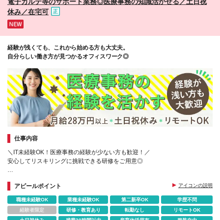
電子カルテ等のサポート業務◎医療事務の知識活かせる／土日祝
休み／在宅可
経験が浅くても、これから始める方も大丈夫。
自分らしい働き方が見つかるオフィスワーク◎
仕事内容
＼IT未経験OK！医療事務の経験が少ない方も歓迎！／
安心してリスキリングに挑戦できる研修をご用意◎
医療業界経験を活かしてステップアップしながら、
アピールポイント
アイコンの説明
プライベートと両立できる環境です。
職種未経験OK
業種未経験OK
第二新卒OK
学歴不問
経験者限定
研修・教育あり
転勤なし
リモートOK