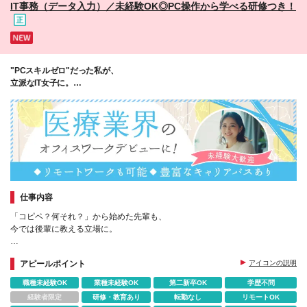
IT事務（データ入力）／未経験OK◎PC操作から学べる研修つき！
過分別途支給 ※雇用形態・待遇・福利厚生については
変更なし
"PCスキルゼロ"だった私が、
立派なIT女子に。
未経験から始める、手に職のある毎日。
仕事内容
「コピペ？何それ？」から始めた先輩も、
今では後輩に教える立場に。
マニュアル通りの入力からスタートして、
アピールポイント
アイコンの説明
じわじわIT知識が身につく。
焦らず、自分のペースで成長できる環境です◎
職種未経験OK
業種未経験OK
第二新卒OK
学歴不問
経験者限定
研修・教育あり
転勤なし
リモートOK