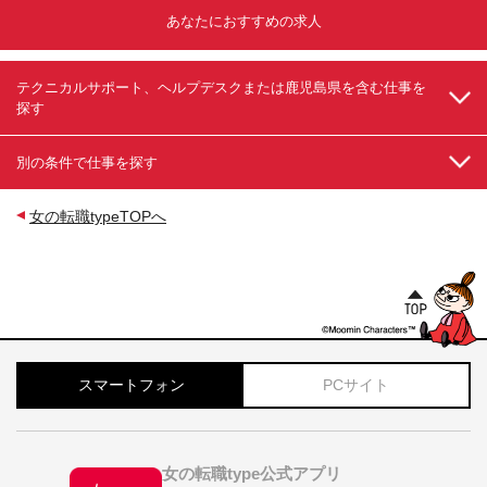
介／ ●案件単価：80万円⇒年収約730万円 ※月給約
60万円 ●案件単価：100万円⇒年収約930万円 ※月
あなたにおすすめの求人
給約80万円 ※詳しい給与情報はこちらをご覧くださ
い！ https://www.necmos.jp/career/payment
テクニカルサポート、ヘルプデスクまたは鹿児島県を含む仕事を
探す
別の条件で仕事を探す
女の転職typeTOPへ
スマートフォン
PCサイト
女の転職type公式アプリ