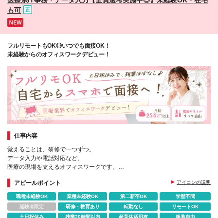
も可
フルリモートもOK◎いつでも面接OK！
未経験からのオフィスワークデビュー！
仕事内容
覚えることは、研修で一つずつ。
データ入力や電話対応など、
医療の現場を支えるオフィスワークです。
アピールポイント
アイコンの説明
あなたの丁寧な仕事が全国の病院や
施設のスムーズな運営につながり、
職種未経験OK
業種未経験OK
第二新卒OK
学歴不問
感謝される機会も多くあります◎
経験者限定
研修・教育あり
転勤なし
リモートOK
土日祝休み
残業20時間以内
産育休活用有
服装自由