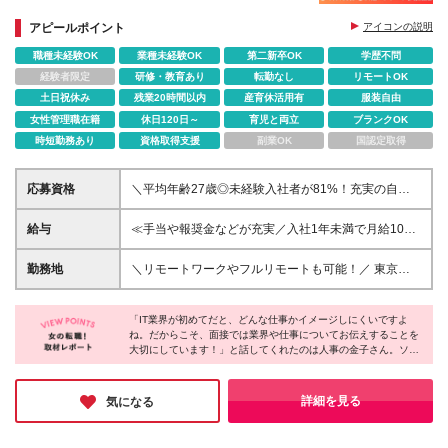
装/髪色/ネイル自由◆産育休復帰率100%◆残業月
12h◆土日祝休み
アピールポイント
アイコンの説明
職種未経験OK
業種未経験OK
第二新卒OK
学歴不問
経験者限定
研修・教育あり
転勤なし
リモートOK
土日祝休み
残業20時間以内
産育休活用有
服装自由
女性管理職在籍
休日120日～
育児と両立
ブランクOK
時短勤務あり
資格取得支援
副業OK
国認定取得
応募資格
＼平均年齢27歳◎未経験入社者が81%！充実の自社
内研修があるから安心♪／ ■29歳以下の方（若年層の
長期的なキャリア形成を図るため） ＊前職不問 ＊学
給与
≪手当や報奨金などが充実／入社1年未満で月給10万
歴不問・第二新卒歓迎 ＼社員に聞いた「入社の決め
円UP実績あり≫ 月給23万9000円以上＋各種手当・報
手」TOP3／ ①職場の雰囲気・人間関係が良さそうだ
奨金 ★スキル・経験を考慮の上、優遇します ★上記
勤務地
＼リモートワークやフルリモートも可能！／ 東京、
ったから ②教育体制・フォロー体制が充実していた
月給は固定残業代(月20h／3万3000円～)を含みま
神奈川、千葉、埼玉のお客様先、またはリモートワー
から ③新しい技術や知識を身につけられそうだった
す。超えた場合は全額追加支給します ＼透明度の高
クでの勤務となります。 ★勤務地の希望を考慮しま
から 「人の良さ」が圧倒的な1位を占め、 次点で「成
い人事評価制度！／ 評価のタイミングは年2回。 社内
「IT業界が初めてだと、どんな仕事かイメージしにくいですよ
す ★引っ越しを伴う転勤はありません ■本社 東京都
長できる環境」に魅力に感じて入社した社員が多かっ
ね。だからこそ、面接では業界や仕事についてお伝えすることを
には人事評価専門の部署もあり、 保有資格やスキル
港区三田3-2-8 THE PORTAL MITA 3F ＼ゆくゆくは在
大切にしています！」と話してくれたのは人事の金子さん。ソシ
たです。 職場の雰囲気やサポート体制の安心感は、
感といった【社内評価】に加え クライアント先から
宅勤務・フルリモートも叶えられる！／ 入社後1ヶ月
アスでは、一人ひとりのキャリアを大切にしていて、年齢に関係
特に未経験入社の方から支持されていました。！ ＼
【現場評価】を必ず取り、 2軸で評価を行っていま
間は本社にて対面で研修を実施し、その後各プロジェ
なく早期のキャリアアップが叶う環境が整っているそうです。
一つでも当てはまる方は当社に向いてます◎／ □コツ
す！ 経験年数に関係なくスキルアップやキャリアア
クトへの配属となりますが スキルを身につけていけ
「サポートがしっかりしている環境でチャレンジしたい！」と思
詳細を見る
気になる
コツ目の前の仕事に取り組める □同年代の仲間と一緒
ップしやすく、 入社1年未満で主任に昇格、入社2年
った方は、ぜひ一度面接でその雰囲気を感じてみてください♪
ば、ゆくゆくはリモートワークやフルリモートといっ
に働きたい □人とコミュニケーションを取りながら仕
未満で月給が10万円以上UP、 入社3年目で前職から
た働き方も実現できるようになります！ なお、現在
事を進められる □スキルアップやキャリアアップに興
年収が2倍近くまでUPした実績もあります！ 人事評