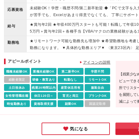
未経験OK！学歴・職歴不問/第二新卒歓迎 ◆「PCで文字を入
応募資格
が苦手でも、Excelがあまり得意でなくても、 丁寧にサポー
歓迎します♪／ ・安定企業で腰を据えて働きたい方 ・プライ
★賞与年2回 ★年収400万円スタートも可能！転職して年収10
給与
することが好きな方
5万円＋賞与年2回＋各種手当【VBA/マクロの業務経験がある
【事務未経験の方】 ----------------------- ※年齢
★リモートワーク可能な勤務先も増加中 ★希望勤務地を考慮し
勤務地
試用期間6ヵ月(期間中は雇用形態・給与・待遇に差異はありま
勤務になります。 ▼具体的な勤務エリア▼ 〈東京23区内〉
葛飾区、北区、江東区、品川区、渋谷区、新宿区、杉並区、
アピールポイント
区、豊島区、中野区、練馬区、文京区、港区、目黒区 〈神奈川
アイコンの説明
宿3丁目1番24号 京王新宿三丁目ビル3階 :+基本的にご希望
職種未経験OK
業種未経験OK
第二新卒OK
学歴不問
【残業少な
で引越しがあっても、 当社管轄エリアなら引越先から近い勤
経験者限定
研修・教育あり
転勤なし
リモートOK
ビューでき
くことができます♪ (変更の範囲)※上記を除く当社関連勤務地
所でリスタ
土日祝休み
残業20時間以内
産育休活用有
服装自由
を展開して
女性管理職在籍
休日120日～
育児と両立
ブランクOK
減によって
時短勤務あり
資格取得支援
副業OK
国認定取得
イム上場企
一歩を踏み
気になる