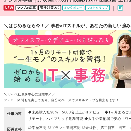
｜
＼はじめるなら今！／ 事務×ITスキルが、あなたの新しい強
＼＼20代社員を中心に活躍中／／
フォロー体制も充実しており、自分のペースでスキルアップを目指せます！
◆未経験入社98％！5000名以上がITデビュー ◆1ヶ月まる
仕事内容
リモート、ハイブリッド勤務可能 ◆大手企業配属で安心！ワ
◎学歴不問 ◎ブランク期間不問 ◎未経験、第二新卒、既卒、大
応募資格