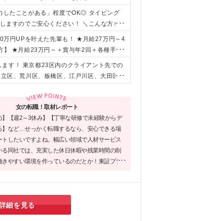
力したことがある」程度でOK◎ タイピング
トしますのでご安心ください！ ＼こんな方を
ベート重視で働きたい方 ・誰かのサポートを
0万円UPを叶えた先輩も！ ★月給27万円～4
方】 ★月給23万円～＋賞与年2回＋各種手当
・スキル・経験を考慮しスタート時の給与を決定します ※
ます！ 東京都23区内のクライアント先での
せん) ※残業代は別途全額支給します
 足立区、荒川区、板橋区、江戸川区、大田区、
墨田区、世田谷区、台東区、中央区、千代田
県〉 横浜市 【新宿本社】 東京都新宿区新
女の転職！取材レポート
の勤務地で就業可能+: 結婚や配偶者の転勤など
め】【週2～3休み】【丁寧な研修で未経験からデ
務先で働けます◎ 転職の必要はなく、長く働
る】など…せっかく転職するなら、安心できる場
ートしたいですよね。幅広い領域で人材サービス
いる同社では、充実した休日休暇や残業時間の削
働きやすい環境を作っているのだとか！東証プラ
業グループとしての安定性も同社の魅力。新たな
出す場所にぴったりではないでしょうか。
詳細を見る