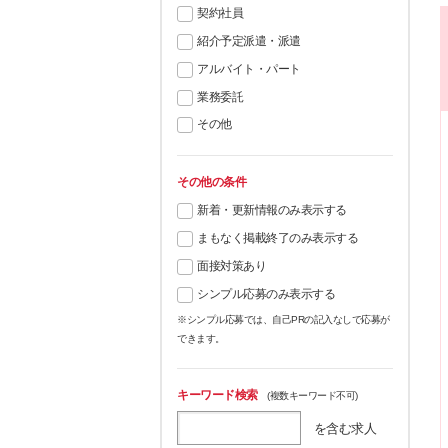
契約社員
紹介予定派遣・派遣
アルバイト・パート
業務委託
その他
その他の条件
新着・更新情報のみ表示する
まもなく掲載終了のみ表示する
面接対策あり
シンプル応募のみ表示する
※シンプル応募では、自己PRの記入なしで応募が
できます。
キーワード検索
(複数キーワード不可)
を含む求人