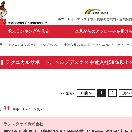
ヘルプ
｜
サイトマップ
｜
求人掲載のご案内＜企業様
求人ランキングを見る
企業からのアプローチを受け
系
テクニカルサポート、ヘルプデスク
中途入社50％以上
テクニカルサポート、ヘル
テクニカルサポート、ヘルプデスク × 中途入社50％以
前へ
1
2
次へ
先頭へ
61
全
件中
1
～
40
を表示
ランスタッド株式会社
デジタル事務｜月収例29.5万円*残業月10H*面接1回*土日