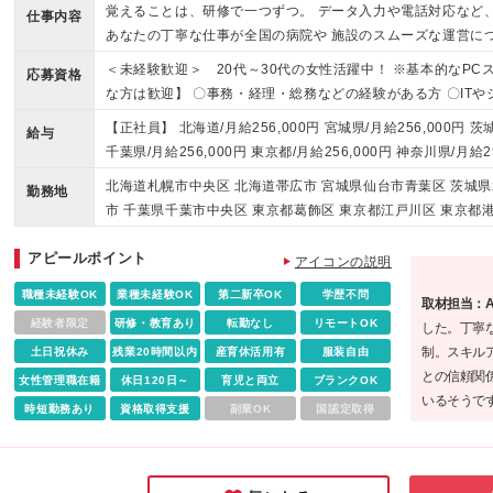
覚えることは、研修で一つずつ。 データ入力や電話対応など
仕事内容
あなたの丁寧な仕事が全国の病院や 施設のスムーズな運営に
＜未経験歓迎＞ 20代～30代の女性活躍中！ ※基本的なPCスキル
応募資格
な方は歓迎】 〇事務・経理・総務などの経験がある方 〇IT
がしたい方 〇しっかり教えてくれるところでスタートしたい方
【正社員】 北海道/月給256,000円 宮城県/月給256,000円 茨城
給与
ークライフバランスを大切にしたい方 〇チームワークを大切
千葉県/月給256,000円 東京都/月給256,000円 神奈川県/月給25
方 〇安定企業で腰を据えて働きたい方 ◆業種未経験歓迎/職種
給256,000円 静岡県/月給256,000円 愛知県/月給256,000円 
北海道札幌市中央区 北海道帯広市 宮城県仙台市青葉区 茨城県
員経験不問/フリーター歓迎 ◆資格不問/無資格OK ◆経験者歓迎
勤務地
京都府/月給256,000円 大阪府/月給256,000円 兵庫県/月給256
市 千葉県千葉市中央区 東京都葛飾区 東京都江戸川区 東京都
性活躍中 ◆ハローワークでお探しの方も歓迎 【下記業務の経
56,000円 広島県/月給256,000円 香川県/月給256,000円 福岡
東京都杉並区 東京都世田谷区 東京都千代田区 東京都足立区 
ータ分析、コールセンタースタッフ、受付、宅建事務、美容関
分県/月給256,000円 鹿児島県/月給256,000円 沖縄県/月給256
アピールポイント
都中野区 東京都板橋区 東京都品川区 東京都文京区 東京都北
アイコンの説明
000円、固定残業代27,000円/月15ｈ含む) ※超過分別途支
岐阜県大垣市 静岡県静岡市葵区 愛知県刈谷市 愛知県名古屋市
職種未経験OK
業種未経験OK
第二新卒OK
学歴不問
取材担当：
南区 大阪府高槻市 大阪府吹田市 大阪府大阪市中央区 兵庫県
経験者限定
研修・教育あり
転勤なし
リモートOK
した。丁寧
県岡山市北区 広島県広島市中区 香川県高松市 佐賀県鳥栖市 
制。スキル
土日祝休み
残業20時間以内
産育休活用有
服装自由
市 鹿児島県鹿児島市 鹿児島県日置市 沖縄県那覇市 (変更の
との信頼関
女性管理職在籍
休日120日～
育児と両立
ブランクOK
いるそうで
時短勤務あり
資格取得支援
副業OK
国認定取得
応援してく
んか？