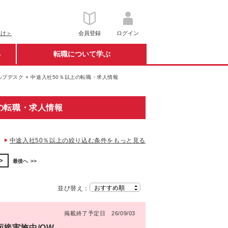
向け＞
会員登録
ログイン
る
転職について学ぶ
プデスク × 中途入社50％以上の転職・求人情報
上の転職・求人情報
中途入社50％以上の絞り込む条件をもっと見る
最後へ
並び替え：
掲載終了予定日 26/09/03
面接実施中/OW