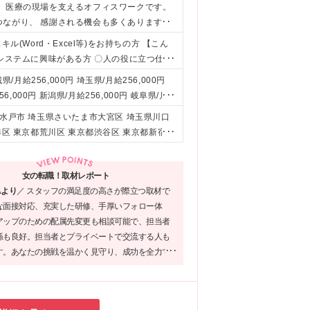
、 医療の現場を支えるオフィスワークです。
つながり、 感謝される機会も多くあります◎
(Word・Excel等)をお持ちの方 【こん
やシステムに興味がある方 〇人の役に立つ仕事
 〇スキル・キャリアアップがしたい方 〇ワ
県/月給256,000円 埼玉県/月給256,000円
にできる方 〇人間関係がいい職場で働きたい
6,000円 新潟県/月給256,000円 岐阜県/月
未経験歓迎 ◆学歴不問/第二新卒歓迎 ◆正社
三重県/月給256,000円 滋賀県/月給256,000円
水戸市 埼玉県さいたま市大宮区 埼玉県川口
/ブランクOK ◆20代活躍中/30代活躍中/女
,000円 奈良県/月給256,000円 岡山県/月給2
港区 東京都荒川区 東京都渋谷区 東京都新宿区
験者や興味がある方も歓迎】 データ入力、デ
県/月給256,000円 佐賀県/月給256,000円 大
東京都台東区 東京都大田区 東京都中央区 東京
連業務、SNS運用など
,000円 ＜内訳＞ 月給256,000円(基本給229,
区 神奈川県横浜市港北区 新潟県新潟市中央区
給 ＜試用期間について＞ 試用期間6ヶ月 同条件
女の転職！取材レポート
中区 三重県津市 滋賀県草津市 京都府京都市
Aより
／
スタッフの満足度の高さが際立つ取材で
神戸市中央区 奈良県橿原市 奈良県奈良市 岡山
な面接対応、充実した研修、手厚いフォロー体
福岡県飯塚市 福岡県福岡市博多区 大分県大分
アップのための配属先変更も相談可能で、担当者
範囲)上記を除く当社関連勤務地
係も良好。担当者とプライベートで交流する人も
す。あなたの挑戦を温かく見守り、成功を全力で
れる。そんな会社で、新しいスタートを切りませ