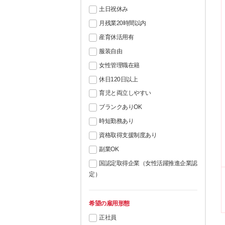
土日祝休み
月残業20時間以内
産育休活用有
服装自由
女性管理職在籍
休日120日以上
育児と両立しやすい
ブランクありOK
時短勤務あり
資格取得支援制度あり
副業OK
国認定取得企業（女性活躍推進企業認
定）
希望の雇用形態
正社員