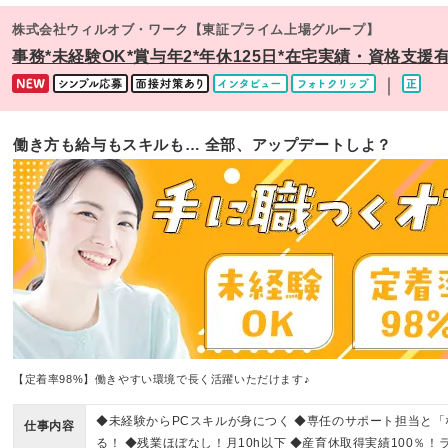
株式会社ウィルオブ・ワーク【東証プライム上場グループ】
事務*未経験OK*賞与年2*年休125日*在宅実績・資格支援有/
｜
働き方も給与もスキルも… 全部、アップデートしよ？
【定着率98%】働きやすい環境で長く活躍いただけます♪
◆未経験からPCスキルが身につく ◆専任のサポート担当と
仕事内容
る！ ◆残業ほぼなし！月10h以下 ◆産育休取得実績100％