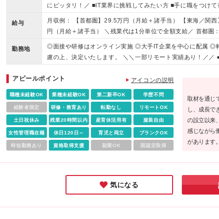
にピッタリ！／ ■IT業界に挑戦してみたい方 ■手に職をつけ
■安定した働き方をしたい方 ■スキルアップを目指したい方
月収例： 【首都圏】29.5万円（月給＋諸手当） 【東海／関西
給与
円（月給＋諸手当） ＼残業代は1分単位で全額支給／ 首都圏：
上 九州：月給23万円以上 ※これまでのご経験や能力を十分
◎面接や研修はオンライン実施 ◎大手IT企業を中心に配属 
勤務地
制は採用しておりません。 ※詳細は面接でお伝えします。 ★初
慮の上、決定いたします。 ＼＼一部リモート実績あり！／／ 
・通勤手当（上限4万円まで） ・残業代（1分単位で全額支給）
／大崎／浜松町／大手町／有楽町／赤坂／秋葉原など 神奈川
アピールポイント
溝の口など 千葉県：海浜幕張／西船橋／千葉／千葉ニュータ
アイコンの説明
／和光市など ●東海 愛知県：名古屋／栄／伏見／久屋大通／矢
職種未経験OK
業種未経験OK
第二新卒OK
学歴不問
取材を通じ
橋／新大阪／京橋／千里中央など 京都府：京都／烏丸／四条な
経験者限定
研修・教育あり
転勤なし
リモートOK
し、成長でき
岡県：博多／天神／早良／小倉／八幡など ★車通勤が可能な
の設立以来
土日祝休み
残業20時間以内
産育休活用有
服装自由
ク可能なプロジェクトも！ （在宅勤務／在宅ワーク／テレワ
感じながら
除く当社関連勤務地
女性管理職在籍
休日120日～
育児と両立
ブランクOK
があります
時短勤務あり
資格取得支援
副業OK
国認定取得
しい目標が
方、適性を
となってく
気になる