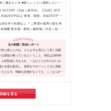
て長く働きたい方 ■新しいことに挑戦したい方
】28.5万円（月給＋諸手当） 【九州】26万
月給26万円以上 東海、関西：月給25万円以
に考慮のうえ、決定いたします。 ※固定残業代
◎転居を伴う転勤なし ＊ご希望や最寄り駅を考
年度想定年収：300万～450万円 ■各種手当
●首都圏 東京都：新宿／飯田橋／渋谷／品川
 ・資格取得支援 ■昇給：年1回
県：横浜／みなとみらい／川崎／武蔵小杉／
ウン中央など 埼玉県：大宮／さいたま新都心
女の転職！取材レポート
場町など ●関西 大阪府：梅田／本町／淀屋
て特に感じたのは、どんな方も安心して長く活躍
ど 兵庫県：神戸／三宮／三田など ●九州 福
る環境が整っているということ。同社は1980年
プロジェクトあり！ ★将来的にリモートワー
、人材育成に力を入れ、一人ひとりがやりがいを
ーク／フルリモート） （変更の範囲）上記を
働ける場を提供し、成長をサポートしてきた実績
。たとえ今、明確な目標がなくても、ここなら新
見つかるでしょう。自分に合った道を探したい
知りたい方にとって、ランスタッドは心強い味方
れるはずです！
詳細を見る