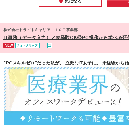
気になる
株式会社トライトキャリア ＩＣＴ事業部
IT事務（データ入力）／未経験OK◎PC操作から学べる研
｜
"PCスキルゼロ"だった私が、 立派なIT女子に。 未経験か