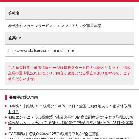
会社名
株式会社スタッフサービス エンジニアリング事業本部
企業HP
https://www.staffservice-engineering.jp/
この面接対策・選考情報ページは掲載スタート時の情報となります。掲載
企業の選考状況などにより、内容が変更となる場合もありますので、ご了
承くださいませ。
募集中の求人情報
IT事務＊未経験OK＊残業少＊年休125日＊全国に勤務地あり＊産育休取得
100％
初級エンジニア*未経験歓迎*残業月平均8h*育成制度充実*産育休取得100％
軽作業スタッフ*Web面接OK*未経験歓迎*残業月平均8h*年休125日*全国募
集
CAD事務/未経験OK/年休125日/残業月平均8h/全国募集