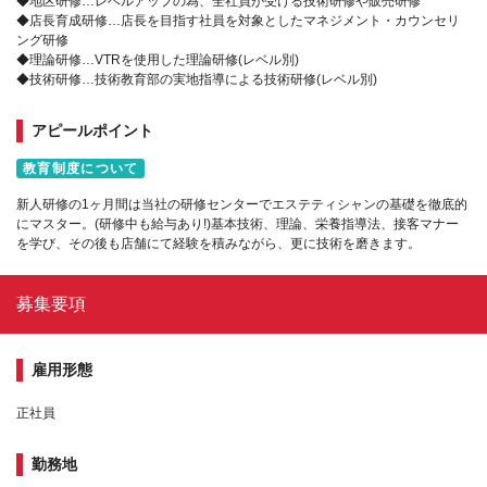
◆地区研修…レベルアップの為、全社員が受ける技術研修や販売研修
◆店長育成研修…店長を目指す社員を対象としたマネジメント・カウンセリ
ング研修
◆理論研修…VTRを使用した理論研修(レベル別)
◆技術研修…技術教育部の実地指導による技術研修(レベル別)
アピールポイント
教育制度について
新人研修の1ヶ月間は当社の研修センターでエステティシャンの基礎を徹底的
にマスター。(研修中も給与あり!)基本技術、理論、栄養指導法、接客マナー
を学び、その後も店舗にて経験を積みながら、更に技術を磨きます。
募集要項
雇用形態
正社員
勤務地