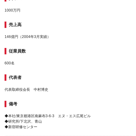
1000万円
売上高
146億円（2004年3月実績）
従業員数
600名
代表者
代表取締役会長 中村博史
備考
◆本社/東京都港区南麻布3-6-3 エヌ・エス広尾ビル
◆研究所/下北沢、青山
◆新宿研修センター