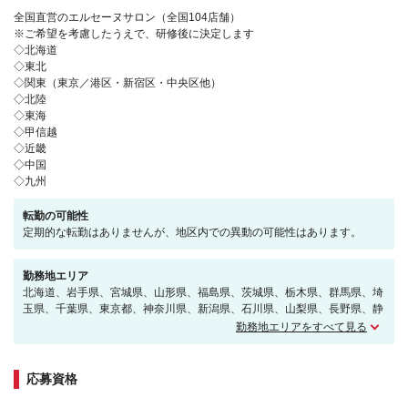
全国直営のエルセーヌサロン（全国104店舗）
※ご希望を考慮したうえで、研修後に決定します
◇北海道
◇東北
◇関東（東京／港区・新宿区・中央区他）
◇北陸
◇東海
◇甲信越
◇近畿
◇中国
◇九州
転勤の可能性
定期的な転勤はありませんが、地区内での異動の可能性はあります。
勤務地エリア
北海道、岩手県、宮城県、山形県、福島県、茨城県、栃木県、群馬県、埼
玉県、千葉県、東京都、神奈川県、新潟県、石川県、山梨県、長野県、静
岡県、愛知県、滋賀県、京都府、大阪府、兵庫県、奈良県、鳥取県、岡山
勤務地エリアをすべて見る
県、広島県、福岡県、熊本県
応募資格