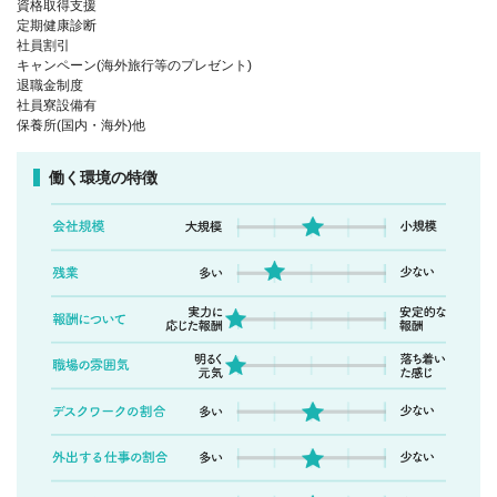
資格取得支援
定期健康診断
社員割引
キャンペーン(海外旅行等のプレゼント)
退職金制度
社員寮設備有
保養所(国内・海外)他
働く環境の特徴