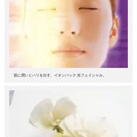
肌に潤いとハリを出す、イオンパック 光フェイシャル。