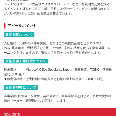
カテナではスポーツ大会やクリスマスパーティーなど、社員間の交流を深め
るイベントも盛りだくさん。誕生日月には会社からプレゼントが贈られるな
ど、ON/OFFともに楽しめる環境を整えています。
アピールポイント
教育制度について
入社後に1ヶ月間の研修を実施。まずはこの業務に必要なビジネスマナー、
PCの基礎知識、専門用語を学習。その後、実際の機種を使って擬似体験トレ
ーニングを行いますので、安心して自信をもって仕事を始められます。
資格取得支援制度について
対象資格・・・Microsoft Office Specialist Expert、秘書検定、TOEIC、簿記検
定など186種！
★特定合格時には受験料の全額負担とお祝い金支給(5,000～100,000円)
女性管理職について
当事業部は9割以上が女性。会社全体で、当事業部長をはじめ、多数の女性社
員がリーダー、管理職として活躍しています。
募集要項