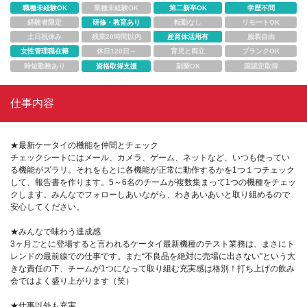
職種未経験OK
業種未経験OK
第二新卒OK
学歴不問
経験者限定
研修・教育あり
転勤なし
リモートOK
土日祝休み
残業20時間以内
産育休活用有
服装自由
女性管理職在籍
休日120日～
育児と両立
ブランクOK
時短勤務あり
資格取得支援
副業OK
国認定取得
仕事内容
★最新ケータイの機能を仲間とチェック
チェックシートにはメール、カメラ、ゲーム、ネットなど、いつも使ってい
る機能がズラリ。それをもとに各機能が正常に動作するかを1つ１つチェック
して、報告書を作ります。5～6名のチームが複数集まって1つの機種をチェッ
クします。みんなでフォローしあいながら、わきあいあいと取り組めるので
安心してください。
★みんなで味わう達成感
3ヶ月ごとに登場すると言われるケータイ最新機種のテスト業務は、まさにト
レンドの最前線での仕事です。また“不良品を絶対に売場に出さない”という大
きな責任の下、チームが1つになって取り組む充実感は格別！打ち上げの飲み
会ではよく盛り上がります（笑）
★仕事以外も充実