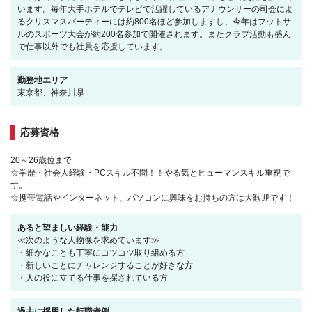
います。毎年大手ホテルでテレビで活躍しているアナウンサーの司会によ
るクリスマスパーティーには約800名ほど参加しますし、今年はフットサ
ルのスポーツ大会が約200名参加で開催されます。またクラブ活動も盛ん
で仕事以外でも社員を応援しています。
勤務地エリア
東京都、神奈川県
応募資格
20～26歳位まで
☆学歴・社会人経験・PCスキル不問！！やる気とヒューマンスキル重視で
す。
☆携帯電話やインターネット、パソコンに興味をお持ちの方は大歓迎です！
あると望ましい経験・能力
≪次のような人物像を求めています≫
・細かなことも丁寧にコツコツ取り組める方
・新しいことにチャレンジすることが好きな方
・人の役に立てる仕事を探されている方
過去に採用した転職者例