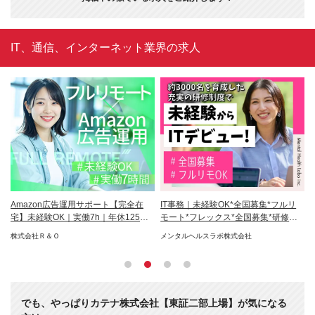
IT、通信、インターネット業界の求人
Amazon広告運用サポート【完全在
IT事務｜未経験OK*全国募集*フルリ
【
宅】未経験OK｜実働7h｜年休125日
モート*フレックス*全国募集*研修約7
務
以上
カ月
由
株式会社Ｒ＆Ｏ
メンタルヘルスラボ株式会社
株
でも、やっぱりカテナ株式会社【東証二部上場】が気になる