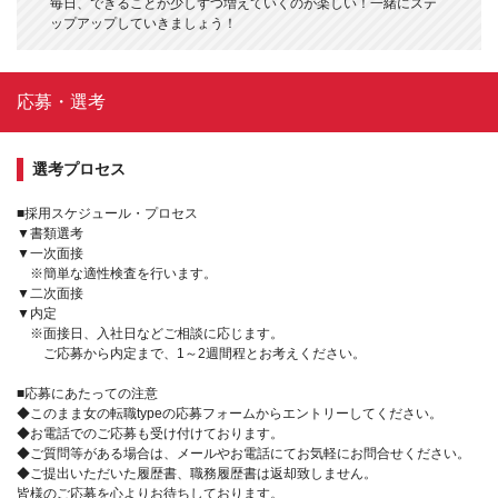
毎日、できることが少しずつ増えていくのが楽しい！一緒にステ
ップアップしていきましょう！
応募・選考
選考プロセス
■採用スケジュール・プロセス
▼書類選考
▼一次面接
※簡単な適性検査を行います。
▼二次面接
▼内定
※面接日、入社日などご相談に応じます。
ご応募から内定まで、1～2週間程とお考えください。
■応募にあたっての注意
◆このまま女の転職typeの応募フォームからエントリーしてください。
◆お電話でのご応募も受け付けております。
◆ご質問等がある場合は、メールやお電話にてお気軽にお問合せください。
◆ご提出いただいた履歴書、職務履歴書は返却致しません。
皆様のご応募を心よりお待ちしております。