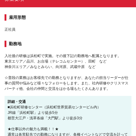
雇用形態
正社員
勤務地
入社後の研修は浜松町で実施。その後下記の勤務地へ配属となります。
東京エリア／品川、お台場（テレコムセンター）、田町 など
神奈川エリア／みなとみらい、向河原、武蔵中原 など
☆普段の業務はお客様先での勤務となりますが、あなたの担当リーダーが仕
事の質問や悩みなど様々なフォローをします。また、社内研修やクリスマス
パーティ他、会社の仲間と交流をはかる場もたくさんあります。
詳細・交通
■浜松町研修センター（浜松町世界貿易センタービル内）
JR線「浜松町駅」より徒歩5分
都営大江戸・浅草各線「大門駅」より徒歩3分
★仕事以外の魅力も満載！！★
通常は各常駐先での勤務になりますが、各種イベントなどで交流を計って