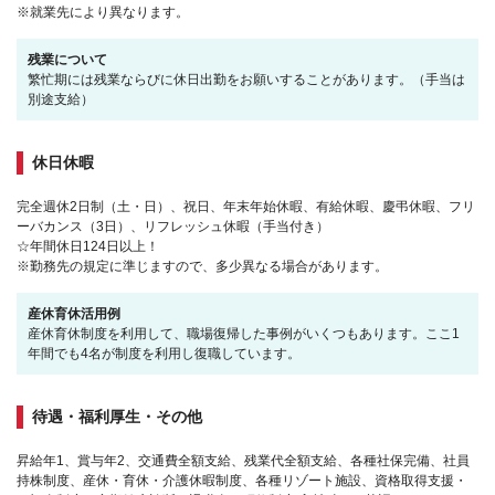
※就業先により異なります。
残業について
繁忙期には残業ならびに休日出勤をお願いすることがあります。（手当は
別途支給）
休日休暇
完全週休2日制（土・日）、祝日、年末年始休暇、有給休暇、慶弔休暇、フリ
ーバカンス（3日）、リフレッシュ休暇（手当付き）
☆年間休日124日以上！
※勤務先の規定に準じますので、多少異なる場合があります。
産休育休活用例
産休育休制度を利用して、職場復帰した事例がいくつもあります。ここ1
年間でも4名が制度を利用し復職しています。
待遇・福利厚生・その他
昇給年1、賞与年2、交通費全額支給、残業代全額支給、各種社保完備、社員
持株制度、産休・育休・介護休暇制度、各種リゾート施設、資格取得支援・