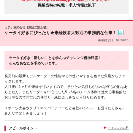
掲載当時の転職・求人情報は以下
カテナ株式会社【東証二部上場】
ケータイ好きにぴったり★未経験者大歓迎の事務的な仕事！
掲載終了日：07/10/23
ケータイ好き！新しいことを学んぶチャレンジ精神旺盛！
そんなあなたを求めています。
発売前の最新モデルケータイの性能やその使いやすさを色々な角度からチェ
ックします。
入社後に1ヶ月の研修を行いますので、学びたい気持ちがあれば何も心配はあ
りません。またリーダーを中心にした5～6名のチーム体制で進める事務的な
お仕事なので同世代の仲間と一緒に楽しみながら取り組めます。
スポーツ大会やクリスマスパーティーなど会社のイベントも盛りだくさん♪
みんなで楽しみましょう！
アピールポイント
アイコンの説明