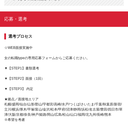
応募・選考
選考プロセス
☆WEB面接実施中
女の転職typeの専用応募フォームからご応募ください。
▼【STEP1】書類選考
▼【STEP2】面接（1回）
▼【STEP3】 内定
★拠点／面接地エリア
札幌/盛岡/仙台/山形/郡山/宇都宮/高崎/水戸/つくば/さいたま/千葉/秋葉原/新宿/
立川/横浜/厚木/平塚/富山/金沢/松本/甲府/沼津/静岡/浜松/名古屋/豊田/四日市/草
津/大阪/京都/奈良/神戸/姫路/岡山/広島/松山/山口/福岡/北九州/長崎/熊本
※希望を考慮