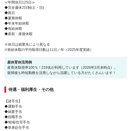
≪年間休日125日≫
◆完全週休2日制(土・日)
◆祝日
◆夏期休暇
◆年末年始休暇
◆有給休暇
◆産前・産後休暇
※休日は就業先により異なる
※有給休暇の平均取得日数は11日／年（2025年度実績）
産休育休活用例
産育休取得率100％！219名が利用しています（2026年3月末時点）。
復帰後も時短勤務を活用しながら活躍している方がたくさんいます！
待遇・福利厚生・その他
【諸手当】
◆通勤手当
◆就業手当
◆役職手当
◆地域/住宅手当
◆単身赴任手当