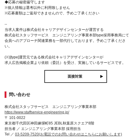
◆応募の秘密厳守します
※個人情報は選考以外に利用致しません
※応募書類はご返却できませんので、予めご了承ください
--
当求人案件は株式会社キャリアデザインセンターが運営する
株式会社スタッフサービス エンジニアリング事業本部type採用事務局にて
会員へのアプローチ関連業務を一部代行しております。予めご了承くださ
い。
(※)[type]運営元である株式会社キャリアデザインセンターが
求人広告掲載企業より依頼（委託）を受け、実施しているサービスです。
面接対策
問い合わせ
株式会社スタッフサービス エンジニアリング事業本部
https://www.staffservice-engineering.jp/
〒 101-0022
東京都千代田区神田練塀町85 JEBL秋葉原スクエア8階
担当者 ／ エンジニアリング事業本部 採用担当
Tel ／
03-5209-7520(お電話でのお問い合わせはこちらにお願いします)