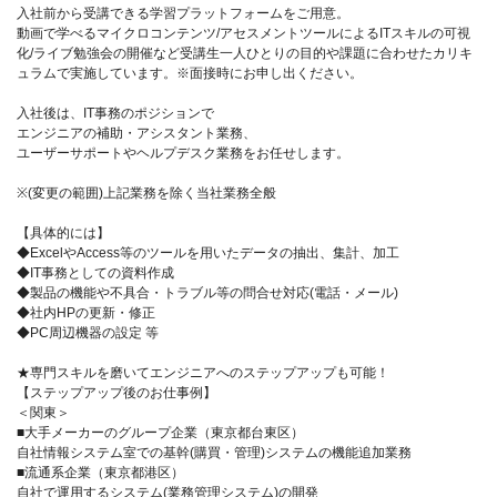
入社前から受講できる学習プラットフォームをご用意。
動画で学べるマイクロコンテンツ/アセスメントツールによるITスキルの可視
化/ライブ勉強会の開催など受講生一人ひとりの目的や課題に合わせたカリキ
ュラムで実施しています。※面接時にお申し出ください。
入社後は、IT事務のポジションで
エンジニアの補助・アシスタント業務、
ユーザーサポートやヘルプデスク業務をお任せします。
※(変更の範囲)上記業務を除く当社業務全般
【具体的には】
◆ExcelやAccess等のツールを用いたデータの抽出、集計、加工
◆IT事務としての資料作成
◆製品の機能や不具合・トラブル等の問合せ対応(電話・メール)
◆社内HPの更新・修正
◆PC周辺機器の設定 等
★専門スキルを磨いてエンジニアへのステップアップも可能！
【ステップアップ後のお仕事例】
＜関東＞
■大手メーカーのグループ企業（東京都台東区）
自社情報システム室での基幹(購買・管理)システムの機能追加業務
■流通系企業（東京都港区）
自社で運用するシステム(業務管理システム)の開発