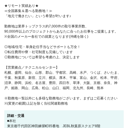
★リモート実績あり★
≪全国募集＆選べる勤務地！≫
「地元で働きたい」という希望が叶います♪
勤務地は業界トップクラス約7,000件の取引事業所数、
90,000件以上のプロジェクトからあなたに合ったお仕事をご提案します。
※全国のメーカー各社での就業となります(沖縄を除く)
◎地域/住宅・単身赴任手当などサポートも万全！
◎転任費用や寮・社宅制度も完備しています
◎勤務地については希望を考慮の上、決定します
【営業拠点／テクニカルセンター】
札幌、盛岡、仙台、山形、郡山、宇都宮、高崎、水戸、つくば、さいたま、
千葉、秋葉原、新宿、立川、横浜、厚木、平塚、富山、金沢、松本、甲府、
沼津、静岡、浜松、名古屋、豊田、四日市、草津、大阪、京都、奈良、神
戸、姫路、岡山、広島、松山、山口、福岡、北九州、長崎、熊本
※勤務地一覧以外にも多様な勤務地がございます。まずはご応募ください
※(変更の範囲)上記を除く当社関連勤務地
詳細・交通
■本社
東京都千代田区神田練塀町85番地 JEBL秋葉原スクエア8階