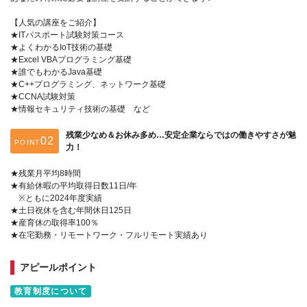
【人気の講座をご紹介】
★ITパスポート試験対策コース
★よくわかるIoT技術の基礎
★Excel VBAプログラミング基礎
★誰でもわかるJava基礎
★C++プログラミング、ネットワーク基礎
★CCNA試験対策
★情報セキュリティ技術の基礎 など
残業少なめ＆お休み多め…安定企業ならではの働きやすさが魅
POINT
力！
★残業月平均8時間
★有給休暇の平均取得日数11日/年
※ともに2024年度実績
★土日祝休を含む年間休日125日
★産育休の取得率100％
★在宅勤務・リモートワーク・フルリモート実績あり
アピールポイント
教育制度について