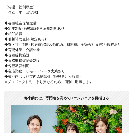
【待遇・福利厚生】
【昇給：年一回実施】
◆各種社会保険完備
◆定年制度(満60歳)※再雇用制度あり
◆転任旅費
◆引越補助全額(規定あり)
◆寮・社宅制度(独身寮家賃50%補助、初期費用全額会社負担)※規程あり
◆育児休業・介護休業
◆各種提携施設
◆資格取得奨励金制度
◆各種教育制度
◆在宅勤務・リモートワーク実績あり
◆敷地内および屋内原則禁煙（喫煙専用室設置）
※プロジェクト先により異なるため、個別に明示します
将来的には、専門性を高めてITエンジニアを目指せる