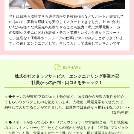
当社は資格も取得できる通信講座や各種勉強会などサポートが充実して
いるので、実務未経験でも安心してスタートできました。1つの会社に
いながら様々な就業先を経験できることも魅力！私は大手電機メーカー
の制御システムに関わる評価・テスト業務というお仕事からスタート
し、無理なくIT業界やエンジニアの仕事について学ぶことができていま
す。今後もエンジニアとして、そして人として成長していきたいです！
株式会社スタッフサービス エンジニアリング事業本部
社員からの評判・口コミをチェック！
◆チャンスが豊富 プロジェクト数が多く、面接時から複数の案件を紹介し
てもらいワクワクしたのを覚えています。入社前に職場見学もできたので、
納得して入社することができました。就業先では企画から携われるポジショ
(女性/中途)
ンで、楽しく仕事しています。
◆サポートがあって安心 キャリアカウンセラーや営業担当者、同じ就業先
のユニットメンバーなど、たくさんの関わりがあります。1年前にプロジェク
トが終了した際、営業さんがすぐに動いてくれて、同じ就業先の別のプロジ