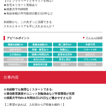
【☆】プライベートとキャリアを両立♪
★在宅＆リモート実績あり
★残業月平均8時間
★有給休暇の平均取得日数11日/年など
未経験から、この先ずっと活躍できる
スキルとキャリアを手に入れませんか？
アピールポイント
アイコンの説明
職種未経験OK
業種未経験OK
第二新卒OK
学歴不問
経験者限定
研修・教育あり
転勤なし
リモートOK
土日祝休み
残業20時間以内
産育休活用有
服装自由
女性管理職在籍
休日120日～
育児と両立
ブランクOK
時短勤務あり
資格取得支援
副業OK
国認定取得
仕事内容
☆未経験でも無理なくスタートできる♪
☆通信教育講座やユニット別勉強会など学習環境が充実
☆残業月平均8h＆年間休日125日など働きやすさも◎
【ご希望があれば、入社前からIT研修を確約！】