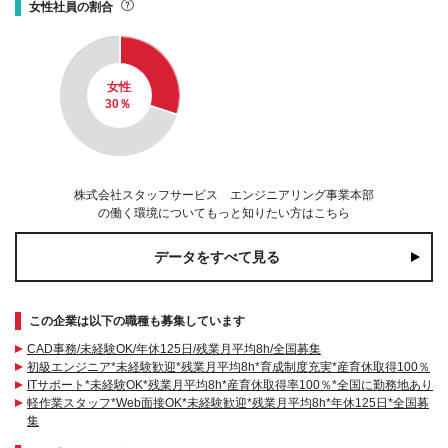
女性社員の割合
女性
30
％
株式会社スタッフサービス エンジニアリング事業本部
の働く環境についてもっと知りたい方はこちら
データをすべて見る
この企業は以下の職種も募集しています
CAD事務/未経験OK/年休125日/残業月平均8h/全国募集
初級エンジニア*未経験歓迎*残業月平均8h*育成制度充実*産育休取得100％
ITサポート*未経験OK*残業月平均8h*産育休取得率100％*全国に勤務地あり
軽作業スタッフ*Web面接OK*未経験歓迎*残業月平均8h*年休125日*全国募
集