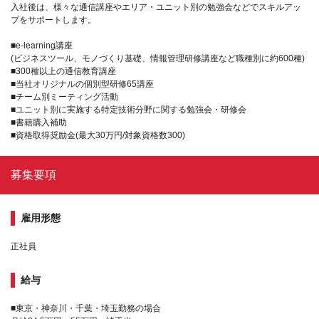
入社後は、様々な通信講座やエリア・ユニット別の勉強会などでスキルアッ
プをサポートします。
■e-learning講座
(ビジネスツール、モノづくり基礎、情報管理研修講座など職種別に約600種)
■300種以上の通信教育講座
■当社オリジナルの個別型研修65講座
■チーム別ミーティング活動
■ユニット別に実施する特定技術分野に関する勉強会・研修会
■書籍購入補助
■資格取得奨励金(最大30万円/対象資格数300)
募集要項
雇用形態
正社員
給与
■東京・神奈川・千葉・埼玉勤務の場合