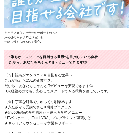
キャリアカウンセラーのサポートのもと、
入社後のキャリアビジョンも
一緒に考えられるので安心♪
“誰もがエンジニアを目指せる世界”を目指している会社。
だから、あなたもちゃんとITデビューできます◎
【☆】誰もがエンジニアを目指せる世界へ
これが私たちSSEの企業理念。
だから、あなたもちゃんとITデビューを実現できます◎
IT未経験の方でも、安心してスタートできる環境を整えています。
【☆】丁寧な研修で、ゆっくり馴染めます
★入社前から受講できるIT研修プログラム
★約900種類の学習講座から選べる学習メニュー
└ITパスポート、Excel VBA、プログラミング基礎など
★キャリアカウンセラーが学習をサポート