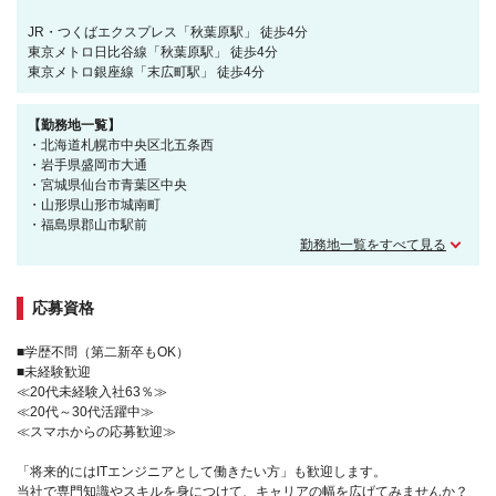
JR・つくばエクスプレス「秋葉原駅」 徒歩4分
東京メトロ日比谷線「秋葉原駅」 徒歩4分
東京メトロ銀座線「末広町駅」 徒歩4分
【勤務地一覧】
・北海道札幌市中央区北五条西
・岩手県盛岡市大通
・宮城県仙台市青葉区中央
・山形県山形市城南町
・福島県郡山市駅前
勤務地一覧をすべて見る
応募資格
■学歴不問（第二新卒もOK）
■未経験歓迎
≪20代未経験入社63％≫
≪20代～30代活躍中≫
≪スマホからの応募歓迎≫
「将来的にはITエンジニアとして働きたい方」も歓迎します。
当社で専門知識やスキルを身につけて、キャリアの幅を広げてみませんか？