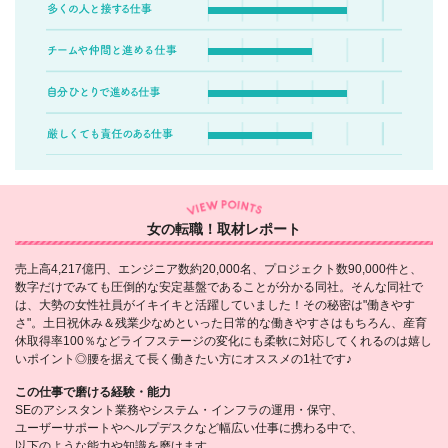
女の転職！取材レポート
売上高4,217億円、エンジニア数約20,000名、プロジェクト数90,000件と、
数字だけでみても圧倒的な安定基盤であることが分かる同社。そんな同社で
は、大勢の女性社員がイキイキと活躍していました！その秘密は"働きやす
さ"。土日祝休み＆残業少なめといった日常的な働きやすさはもちろん、産育
休取得率100％などライフステージの変化にも柔軟に対応してくれるのは嬉し
いポイント◎腰を据えて長く働きたい方にオススメの1社です♪
この仕事で磨ける経験・能力
SEのアシスタント業務やシステム・インフラの運用・保守、
ユーザーサポートやヘルプデスクなど幅広い仕事に携わる中で、
以下のような能力や知識を磨けます。