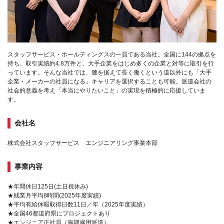
スタッフサービス・ホールディングスの一員である当社。全国に144の拠点を
持ち、取引実績約4.8万件と、大手企業をはじめ多くの企業と対等に取引を行
っています。そんな当社では、腰を据えて長く働くという道以外にも「大手
企業・メーカーの社員になる」キャリアを選択することも可能。派遣会社の
社会的意義を考え「本当にやりたいこと」の実現を積極的に応援していま
す。
会社名
株式会社スタッフサービス エンジニアリング事業本部
事業内容
★年間休日125日(土日祝休み)
★残業月平均8時間(2025年度実績)
★平均有給休暇取得日数11日／年（2025年度実績）
★全国46都道府県にプロジェクトあり
★エンジニア正社員（無期雇用派遣）