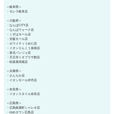
＜岐阜県＞
・モレラ岐阜店
＜大阪府＞
・なんばCITY店
・なんばウォーク店
・くずはモール店
・京阪モール店
・ホワイティうめだ店
・イオンりんくう泉南店
・泉北パンジョ店
・天王寺ミオプラザ館店
・松坂屋高槻店
＜兵庫県＞
・さんちか店
・イオンモール伊丹店
＜奈良県＞
・イオンスタイル奈良店
＜広島県＞
・広島紙屋町シャレオ店
・ゆめタウン広島店