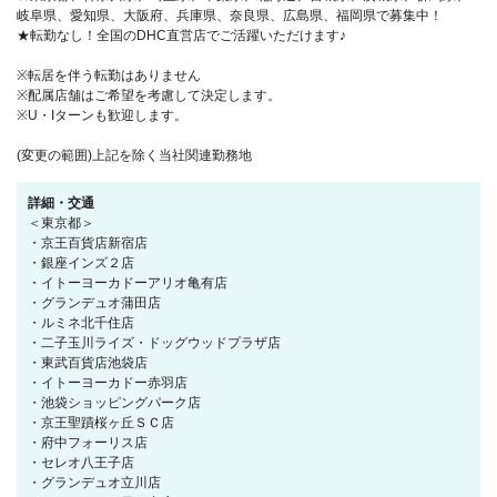
岐阜県、愛知県、大阪府、兵庫県、奈良県、広島県、福岡県で募集中！
★転勤なし！全国のDHC直営店でご活躍いただけます♪
※転居を伴う転勤はありません
※配属店舗はご希望を考慮して決定します。
※U・Iターンも歓迎します。
(変更の範囲)上記を除く当社関連勤務地
詳細・交通
＜東京都＞
・京王百貨店新宿店
・銀座インズ２店
・イトーヨーカドーアリオ亀有店
・グランデュオ蒲田店
・ルミネ北千住店
・二子玉川ライズ・ドッグウッドプラザ店
・東武百貨店池袋店
・イトーヨーカドー赤羽店
・池袋ショッピングパーク店
・京王聖蹟桜ヶ丘ＳＣ店
・府中フォーリス店
・セレオ八王子店
・グランデュオ立川店