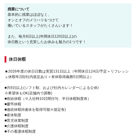
残業について
基本的に残業はほぼなく、
オンとオフのメリハリをつけて
働いているスタッフがたくさんいます！
また、毎月8日以上(年間休日120日以上)の
休日数という充実したお休みも魅力の1つです！
休日休暇
★2026年度の休日日数は実質131日以上（年間休日124日/予定＋リフレッシ
ュ休暇年2回/社内規定あり＋有休取得義務5日間以上）
■月8日以上(シフト制、および社内カレンダーによる公休)
※希望休もOK(店舗内で調整)
■有給休暇（※入社時10日間付与、半日休暇制度有）
■慶弔休暇
■連続休暇(6連休を取得可能※規定有)
■産休制度
■育児休業制度
■介護休暇制度
■子の看護休暇制度