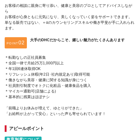
お客様の相談に親身に寄り添い、健康と美容のプロとしてアドバイスしなが
ら
お客様が心身ともに元気になり、美しくなっていく姿をサポートできます。
単なる販売ではない、＋αのカウンセリングスキルや働き甲斐が手に入れられ
ます。
大手のDHCだからこそ、嬉しい魅力がたくさんあります
POINT
＊転勤なしの正社員募集
＊全国一律で月給25万1,000円以上
＊年1回6連休取得OK
＊リフレッシュ休暇(年2日･社内規定あり)取得可能
＊働きながら美容・健康に関する知識が身につく
＊社員割引制度でオトクに化粧品・健康食品を購入
＊マイカー通勤可(店舗による)
＊基本的に残業はほぼナシ
「前職よりお休みが増えて、ゆとりができた」
「お給料が上がって安心」といった声も寄せられています！
アピールポイント
教育制度について