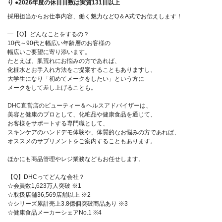
り ●2026年度の休日日数は実質131日以上
採用担当からお仕事内容、働く魅力などQ＆A式でお伝えします！
━【Q】どんなことをするの？
10代～90代と幅広い年齢層のお客様の
幅広いご要望に寄り添います。
たとえば、肌荒れにお悩みの方であれば、
化粧水とお手入れ方法をご提案することもありますし、
大学生になり「初めてメークをしたい」という方に
メークをして差し上げることも。
DHC直営店のビューティー＆ヘルスアドバイザーは、
美容と健康のプロとして、化粧品や健康食品を通じて、
お客様をサポートする専門職として、
スキンケアのハンドデモ体験や、体質的なお悩みの方であれば、
オススメのサプリメントをご案内することもあります。
ほかにも商品管理やレジ業務などもお任せします。
【Q】DHCってどんな会社？
☆会員数1,623万人突破 ※1
☆取扱店舗36,569店舗以上 ※2
☆シリーズ累計売上3.8億個突破商品あり ※3
☆健康食品メーカーシェアNo.1 ※4