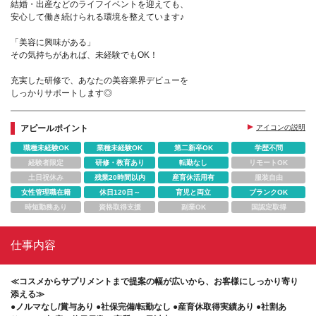
結婚・出産などのライフイベントを迎えても、
安心して働き続けられる環境を整えています♪
「美容に興味がある」
その気持ちがあれば、未経験でもOK！
充実した研修で、あなたの美容業界デビューを
しっかりサポートします◎
アピールポイント
アイコンの説明
職種未経験OK
業種未経験OK
第二新卒OK
学歴不問
経験者限定
研修・教育あり
転勤なし
リモートOK
土日祝休み
残業20時間以内
産育休活用有
服装自由
女性管理職在籍
休日120日～
育児と両立
ブランクOK
時短勤務あり
資格取得支援
副業OK
国認定取得
仕事内容
≪コスメからサプリメントまで提案の幅が広いから、お客様にしっかり寄り
添える≫
●ノルマなし/賞与あり ●社保完備/転勤なし ●産育休取得実績あり ●社割あ