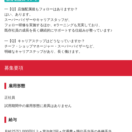
━【Q】店舗配属後もフォローはありますか？
はい、あります。
スーパーバイザーやキャリアスタッフが、
フォロー研修を実施するほか、eラーニングも充実しており、
既存社員の成長を長く継続的にサポートする仕組みが整っています♪
━【Q】キャリアステップはどうなっていますか？
チーフ・ショップマネージャー・スーパーバイザーなど、
明確なキャリアステップがあり、長く働けます。
募集要項
雇用形態
正社員
試用期間中の雇用形態に差異はありません
給与
月給25万1,000円以上＋賞与年2回＋交通費＋職位手当等の各種手当