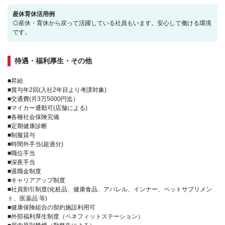
産休育休活用例
◎産休・育休から戻って活躍している社員もいます。安心して働ける環境
です。
待遇・福利厚生・その他
■昇給
■賞与年2回(入社2年目より考課対象)
■交通費(月3万5000円迄）
■マイカー通勤可(店舗による)
■各種社会保険完備
■定期健康診断
■制服貸与
■時間外手当(超過分)
■職位手当
■深夜手当
■退職金制度
■キャリアアップ制度
■社員割引制度(化粧品、健康食品、アパレル、インナー、ペットサプリメン
ト、医薬品 等)
■健康保険組合の契約施設利用可
■外部福利厚生制度（ベネフィットステーション）