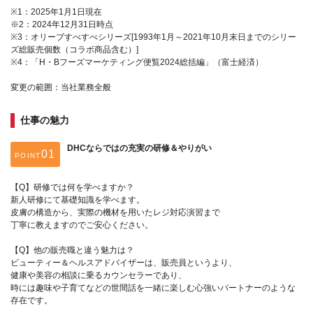
※1：2025年1月1日現在
※2：2024年12月31日時点
※3：オリーブすべすべシリーズ[1993年1月～2021年10月末日までのシリー
ズ総販売個数（コラボ商品含む）]
※4：「H・Bフーズマーケティング便覧2024総括編」（富士経済）
変更の範囲：当社業務全般
仕事の魅力
DHCならではの充実の研修＆やりがい
POINT
【Q】研修では何を学べますか？
新人研修にて基礎知識を学べます。
皮膚の構造から、実際の機材を用いたレジ対応演習まで
丁寧に教えますのでご安心ください。
【Q】他の販売職と違う魅力は？
ビューティー＆ヘルスアドバイザーは、販売員というより、
健康や美容の相談に乗るカウンセラーであり、
時には趣味や子育てなどの世間話を一緒に楽しむ心強いパートナーのような
存在です。