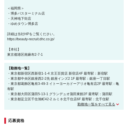
＜福岡県＞
・博多バスターミナル店
・天神地下街店
・ゆめタウン博多店
詳細は当社HPをご覧ください。
https://beauty-recruit.dhc.co.jp/
【本社】
東京都港区南麻布2-7-1
【勤務地一覧】
・東京都新宿区西新宿1-1-4 京王百貨店 新宿店4F 最寄駅：新宿駅
・東京都中央区銀座西2-2先 銀座インズ2 1F 最寄駅：銀座一丁目駅
・東京都葛飾区亀有3-49-3 イトーヨーカドーアリオ亀有店2F 最寄駅：亀
有駅
・東京都大田区蒲田5-13-1 グランデュオ蒲田東館2F 最寄駅：蒲田駅
・東京都足立区千住旭町42-2 ルミネ北千住店6F 最寄駅：北千住駅
勤務地一覧をすべて見る
応募資格