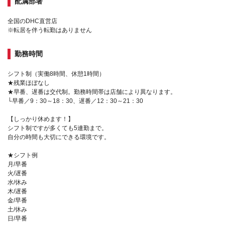
配属部署
全国のDHC直営店
※転居を伴う転勤はありません
勤務時間
シフト制（実働8時間、休憩1時間）
★残業ほぼなし
★早番、遅番は交代制。勤務時間帯は店舗により異なります。
└早番／9：30～18：30、遅番／12：30～21：30
【しっかり休めます！】
シフト制ですが多くても5連勤まで。
自分の時間も大切にできる環境です。
★シフト例
月/早番
火/遅番
水/休み
木/遅番
金/早番
土/休み
日/早番