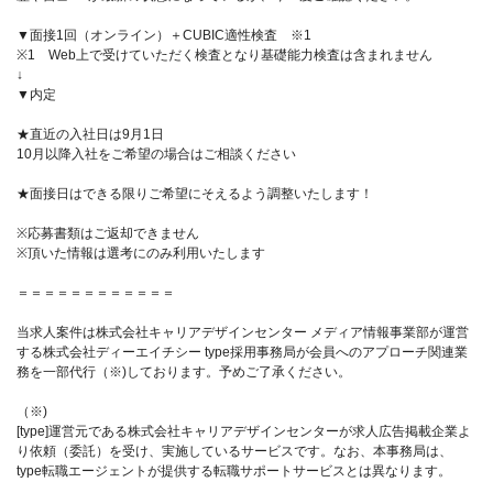
▼面接1回（オンライン）＋CUBIC適性検査 ※1
※1 Web上で受けていただく検査となり基礎能力検査は含まれません
↓
▼内定
★直近の入社日は9月1日
10月以降入社をご希望の場合はご相談ください
★面接日はできる限りご希望にそえるよう調整いたします！
※応募書類はご返却できません
※頂いた情報は選考にのみ利用いたします
＝＝＝＝＝＝＝＝＝＝＝＝
当求人案件は株式会社キャリアデザインセンター メディア情報事業部が運営
する株式会社ディーエイチシー type採用事務局が会員へのアプローチ関連業
務を一部代行（※)しております。予めご了承ください。
（※)
[type]運営元である株式会社キャリアデザインセンターが求人広告掲載企業よ
り依頼（委託）を受け、実施しているサービスです。なお、本事務局は、
type転職エージェントが提供する転職サポートサービスとは異なります。