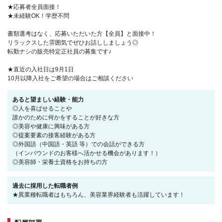
★応募者全員面接！
★未経験OK！学歴不問
書類選考はなく、応募いただいた方【全員】と面接中！
リラックスした雰囲気でぜひお話ししましょう◎
転勤ナシの販売特定正社員の募集です♪
★直近の入社日は9月1日
10月以降入社をご希望の場合はご相談ください
あると望ましい経験・能力
◎人を喜ばせることや
誰かのために何かをすることが好きな方
◎美容や健康に興味がある方
◎提案要素の接客経験がある方
◎外国語（中国語・英語 等）での会話ができる方
（インバウンドのお客様へ活かせる機会があります！）
◎美容師・栄養士資格をお持ちの方
過去に採用した転職者例
★異業種転職者はもちろん、美容業界経験者も活躍しています！