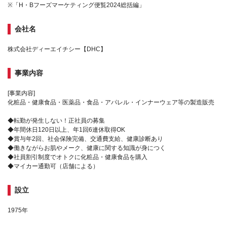
※「H・Bフーズマーケティング便覧2024総括編」
会社名
株式会社ディーエイチシー【DHC】
事業内容
[事業内容]
化粧品・健康食品・医薬品・食品・アパレル・インナーウェア等の製造販売
◆転勤が発生しない！正社員の募集
◆年間休日120日以上、年1回6連休取得OK
◆賞与年2回、社会保険完備、交通費支給、健康診断あり
◆働きながらお肌やメーク、健康に関する知識が身につく
◆社員割引制度でオトクに化粧品・健康食品を購入
◆マイカー通勤可（店舗による）
設立
1975年