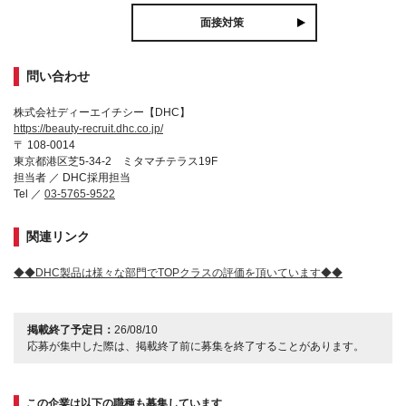
面接対策
問い合わせ
株式会社ディーエイチシー【DHC】
https://beauty-recruit.dhc.co.jp/
〒 108-0014
東京都港区芝5-34-2 ミタマチテラス19F
担当者 ／ DHC採用担当
Tel ／
03-5765-9522
関連リンク
◆◆DHC製品は様々な部門でTOPクラスの評価を頂いています◆◆
掲載終了予定日：
26/08/10
応募が集中した際は、掲載終了前に募集を終了することがあります。
この企業は以下の職種も募集しています