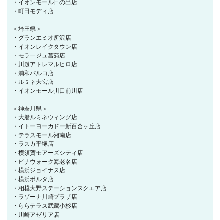
・イオンモール日の出店
・町田モディ店
＜埼玉県＞
・グランエミオ所沢店
・イオンレイクタウン店
・モラージュ菖蒲店
・川越アトレマルヒロ店
・浦和パルコ店
・ルミネ大宮店
・イオンモール川口前川店
＜神奈川県＞
・大船ルミネウィング店
・イトーヨーカドー新百合ヶ丘店
・テラスモール湘南店
・ラスカ平塚店
・横須賀モアーズシティ店
・ビナウォーク海老名店
・横浜ジョイナス店
・横浜ポルタ店
・相模大野ステーションスクエア店
・ラゾーナ川崎プラザ店
・ららテラス武蔵小杉店
・川崎アゼリア店