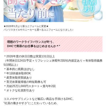
★2026年1月より新ユニフォームに変更★
パンツスタイルやスニーカーも選べるユニフォームになりました♪
理想のワークライフバランスが叶う、
DHCで美容のお仕事をはじめませんか＊*
＊2026年度の休日日数は実質131日以上
（年間休日124日/予定＋リフレッシュ休暇年2回/社内規定あり＋有休取得義務
5日間以上）
＊基本的に残業ほぼなし
＊年1回6連休取得OK
＊産育休取得実績あり
＊育児休業復帰後の時短勤務も可
＊月給25万1,000円スタート＋賞与年2回
＊オトクな社員割引あり
コスメやサプリメントなど幅広い商品を手掛けるDHC。
”社員の働きやすさ”にこだわっているため、