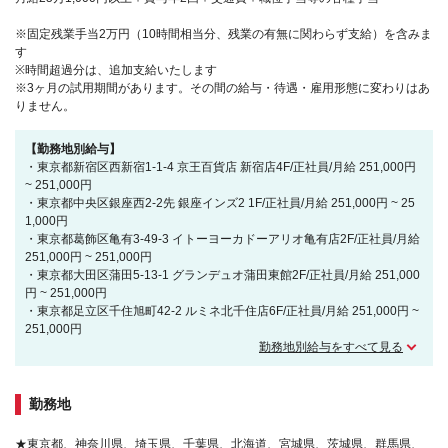
※固定残業手当2万円（10時間相当分、残業の有無に関わらず支給）を含みま
す
※時間超過分は、追加支給いたします
※3ヶ月の試用期間があります。その間の給与・待遇・雇用形態に変わりはあ
りません。
【勤務地別給与】
・東京都新宿区西新宿1-1-4 京王百貨店 新宿店4F/正社員/月給 251,000円
~ 251,000円
・東京都中央区銀座西2-2先 銀座インズ2 1F/正社員/月給 251,000円 ~ 25
1,000円
・東京都葛飾区亀有3-49-3 イトーヨーカドーアリオ亀有店2F/正社員/月給
251,000円 ~ 251,000円
・東京都大田区蒲田5-13-1 グランデュオ蒲田東館2F/正社員/月給 251,000
円 ~ 251,000円
・東京都足立区千住旭町42-2 ルミネ北千住店6F/正社員/月給 251,000円 ~
251,000円
勤務地別給与をすべて見る
勤務地
★東京都、神奈川県、埼玉県、千葉県、北海道、宮城県、茨城県、群馬県、