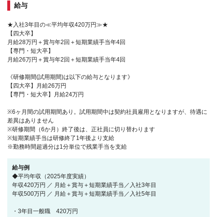
給与
★入社3年目の≪平均年収420万円≫★
【四大卒】
月給28万円＋賞与年2回＋短期業績手当年4回
【専門・短大卒】
月給26万円＋賞与年2回＋短期業績手当年4回
《研修期間(試用期間)は以下の給与となります》
【四大卒】月給26万円
【専門・短大卒】月給24万円
※6ヶ月間の試用期間あり。試用期間中は契約社員雇用となりますが、待遇に
差異はありません
※研修期間（6か月）終了後は、正社員に切り替わります
※短期業績手当は研修終了1年後より支給
※勤務時間超過分は1分単位で残業手当を支給
給与例
◆平均年収（2025年度実績）
年収420万円 ／ 月給＋賞与＋短期業績手当／入社3年目
年収500万円 ／ 月給＋賞与＋短期業績手当／入社5年目
・3年目一般職 420万円