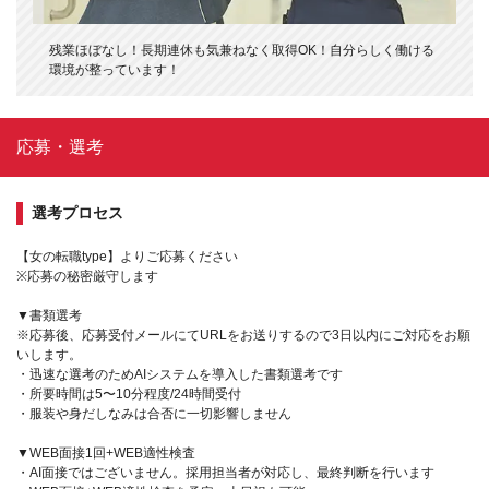
残業ほぼなし！長期連休も気兼ねなく取得OK！自分らしく働ける
環境が整っています！
応募・選考
選考プロセス
【女の転職type】よりご応募ください
※応募の秘密厳守します
▼書類選考
※応募後、応募受付メールにてURLをお送りするので3日以内にご対応をお願
いします。
・迅速な選考のためAIシステムを導入した書類選考です
・所要時間は5〜10分程度/24時間受付
・服装や身だしなみは合否に一切影響しません
▼WEB面接1回+WEB適性検査
・AI面接ではございません。採用担当者が対応し、最終判断を行います