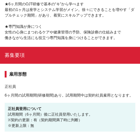
★6ヶ月間のOJT研修で基本の“キ”から学べます
最初の1ヶ月は座学とシステム学習がメイン。徐々にできることを増やす「ダ
ブルチェック期間」があり、着実にスキルアップできます。
★専門知識が身につく
女性の心身にまつわるケアや健康管理の予防、保険診療の仕組みまで
働きながら生活にも役立つ専門知識を身につけることができます。
募集要項
雇用形態
正社員
6ヶ月間の試用期間(研修期間)あり。試用期間中は契約社員雇用となります。
正社員登用について
試用期間（6ヶ月間）後に正社員登用いたします。
※契約の更新：有（契約期間満了時に判断）
※更新上限：無