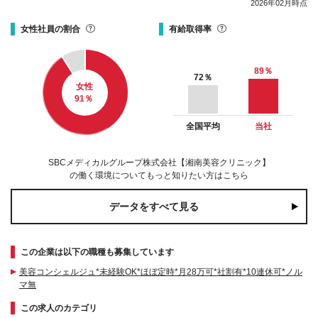
2026年02月時点
女性社員の割合
有給取得率
89
％
72
％
女性
91
％
全国平均
当社
SBCメディカルグループ株式会社【湘南美容クリニック】
の働く環境についてもっと知りたい方はこちら
データをすべて見る
この企業は以下の職種も募集しています
美容コンシェルジュ*未経験OK*ほぼ定時*月28万可*社割有*10連休可*ノル
マ無
この求人のカテゴリ