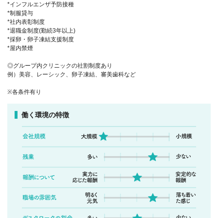
*インフルエンザ予防接種
*制服貸与
*社内表彰制度
*退職金制度(勤続3年以上)
*採卵・卵子凍結支援制度
*屋内禁煙
◎グループ内クリニックの社割制度あり
例）美容、レーシック、卵子凍結、審美歯科など
※各条件有り
働く環境の特徴