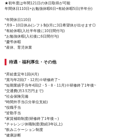
★初年度は年間121日の休日取得が可能
年間休日110日+お勉強休暇6日+有給休暇5日(半年分)
*年間休日110日
*月9～10日休み(シフト制)/月に3日希望休が出せます◎
*有給休暇(入社半年後に10日間付与)
*お勉強休暇(入社後に6日間付与)
*慶弔休暇
*産休、育児休業
待遇・福利厚生・その他
*昇給査定年1回(4月)
*賞与年2回(7・12月)※研修終了~
*短期業績手当年4回(2・5・8・11月)※研修終了1年後~
*交通費(月3.5万円まで)
*社会保険完備
*時間外手当(1分単位支給)
*役職手当
*皆勤手当
*家賃補助制度(研修終了1年後～)
*チャレンジ休職制度(勤続3年以上)
*飲みニケーション制度
*健康診断