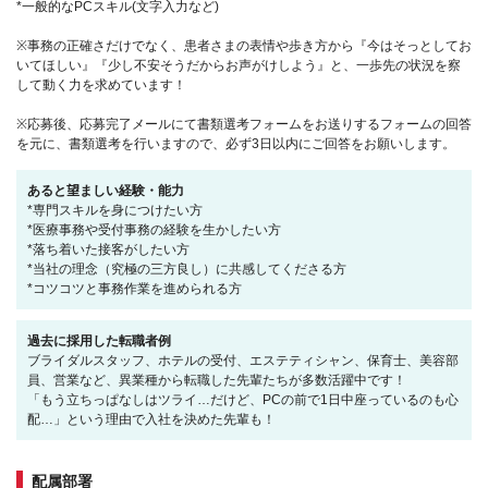
*一般的なPCスキル(文字入力など)
※事務の正確さだけでなく、患者さまの表情や歩き方から『今はそっとしてお
いてほしい』『少し不安そうだからお声がけしよう』と、一歩先の状況を察
して動く力を求めています！
※応募後、応募完了メールにて書類選考フォームをお送りするフォームの回答
を元に、書類選考を行いますので、必ず3日以内にご回答をお願いします。
あると望ましい経験・能力
*専門スキルを身につけたい方
*医療事務や受付事務の経験を生かしたい方
*落ち着いた接客がしたい方
*当社の理念（究極の三方良し）に共感してくださる方
*コツコツと事務作業を進められる方
過去に採用した転職者例
ブライダルスタッフ、ホテルの受付、エステティシャン、保育士、美容部
員、営業など、異業種から転職した先輩たちが多数活躍中です！
「もう立ちっぱなしはツライ…だけど、PCの前で1日中座っているのも心
配…」という理由で入社を決めた先輩も！
配属部署