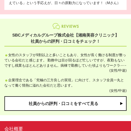
えている」という手応えが、日々の原動力になっています！（Mさん）
SBCメディカルグループ株式会社【湘南美容クリニック】
社員からの評判・口コミをチェック！
女性のスタッフが9割以上と多いこともあり、女性が長く働ける制度が整っ
ている会社だと感じます。 勤務中は目が回るほど忙しいですが、夜勤もない
ですし残業もほとんどありません。病棟で勤務していた頃よりもワークライ
(女性/中途)
フバランスが良くなりました！
企業理念である「究極の三方良しの実現」に向けて、スタッフ全員一丸と
なって働く情熱に溢れた会社だと思います。
(女性/中途)
社員からの評判・口コミをすべて見る
会社概要