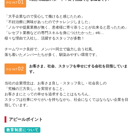
POINT
「大手企業なので安心して働けると感じたため」
「不妊治療に興味があったのでチャレンジしました」
「ノルマや提案業務が無く、患者様に寄り添うことが出来ると思ったため」
「レセプト業務などの専門スキルを身につけたかった」etc…
様々な理由で入社し、活躍するスタッフが多数！
チームワーク良好で、メンバー同士で協力し合う社風。
落ち着いたメンバーたちが多く、馴染みやすい環境です。
お客さま、社会、スタッフを幸せにする会社を目指していま
POINT
す。
当社の企業理念は、お客さま良し・スタッフ良し・社会良しの
「究極の三方良し」を実現すること。
お客さまにとっての幸せを追求することはもちろん、
スタッフは仕事にやりがいを持ちながら、社会になくてはならない企業を目
指しています。
アピールポイント
教育制度について