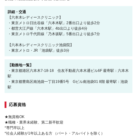
詳細・交通
【六本木レディースクリニック】
・東京メトロ日比谷線「六本木駅」2番出口より徒歩2分
・都営大江戸線「六本木駅」4b出口より徒歩4分
・東京メトロ千代田線「乃木坂駅」5番出口より徒歩7分
【六本木レディースクリニック池袋院】
・東京メトロ・JR「池袋駅」徒歩3分
【勤務地一覧】
・東京都港区六本木7-18-18 住友不動産六本木通ビル6F 最寄駅：六本木
駅
・東京都豊島区南池袋一丁目19番5号 Gビル南池袋01 8階 最寄駅：池袋
駅
応募資格
★無資格OK
★職種・業界未経験、第二新卒歓迎
*専門卒以上
*社会人経験が1年以上ある方 （パート・アルバイトを除く）