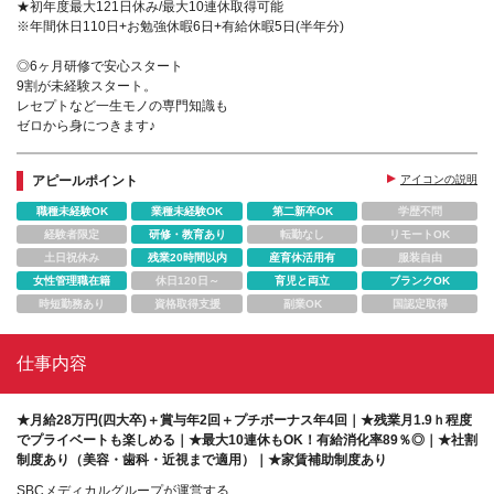
★初年度最大121日休み/最大10連休取得可能
※年間休日110日+お勉強休暇6日+有給休暇5日(半年分)
◎6ヶ月研修で安心スタート
9割が未経験スタート。
レセプトなど一生モノの専門知識も
ゼロから身につきます♪
アピールポイント
アイコンの説明
職種未経験OK
業種未経験OK
第二新卒OK
学歴不問
経験者限定
研修・教育あり
転勤なし
リモートOK
土日祝休み
残業20時間以内
産育休活用有
服装自由
女性管理職在籍
休日120日～
育児と両立
ブランクOK
時短勤務あり
資格取得支援
副業OK
国認定取得
仕事内容
★月給28万円(四大卒)＋賞与年2回＋プチボーナス年4回｜★残業月1.9ｈ程度
でプライベートも楽しめる｜★最大10連休もOK！有給消化率89％◎｜★社割
制度あり（美容・歯科・近視まで適用）｜★家賃補助制度あり
SBCメディカルグループが運営する