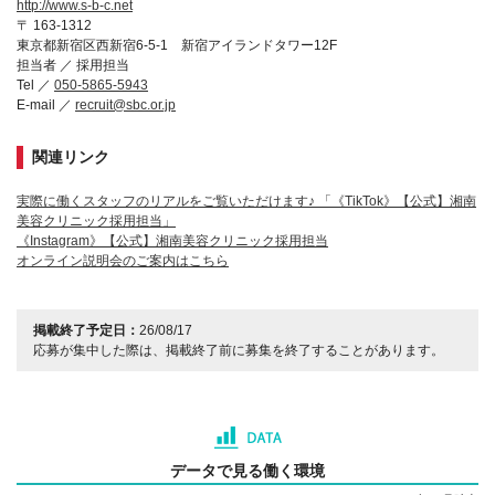
http://www.s-b-c.net
〒 163-1312
東京都新宿区西新宿6-5-1 新宿アイランドタワー12F
担当者 ／ 採用担当
Tel ／
050-5865-5943
E-mail ／
recruit@sbc.or.jp
関連リンク
実際に働くスタッフのリアルをご覧いただけます♪ 「《TikTok》【公式】湘南
美容クリニック採用担当」
《Instagram》【公式】湘南美容クリニック採用担当
オンライン説明会のご案内はこちら
掲載終了予定日：
26/08/17
応募が集中した際は、掲載終了前に募集を終了することがあります。
データで見る働く環境