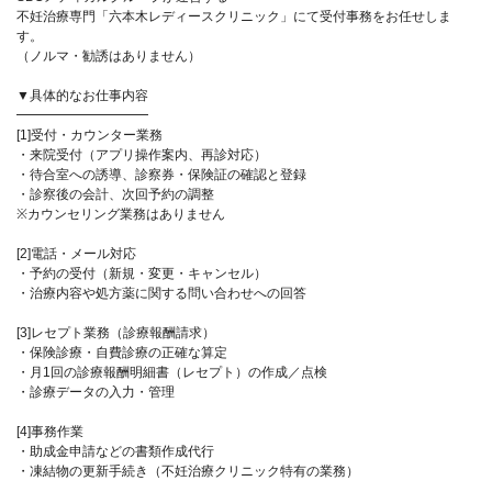
不妊治療専門「六本木レディースクリニック」にて受付事務をお任せしま
す。
（ノルマ・勧誘はありません）
▼具体的なお仕事内容
━━━━━━━━━━
[1]受付・カウンター業務
・来院受付（アプリ操作案内、再診対応）
・待合室への誘導、診察券・保険証の確認と登録
・診察後の会計、次回予約の調整
※カウンセリング業務はありません
[2]電話・メール対応
・予約の受付（新規・変更・キャンセル）
・治療内容や処方薬に関する問い合わせへの回答
[3]レセプト業務（診療報酬請求）
・保険診療・自費診療の正確な算定
・月1回の診療報酬明細書（レセプト）の作成／点検
・診療データの入力・管理
[4]事務作業
・助成金申請などの書類作成代行
・凍結物の更新手続き（不妊治療クリニック特有の業務）