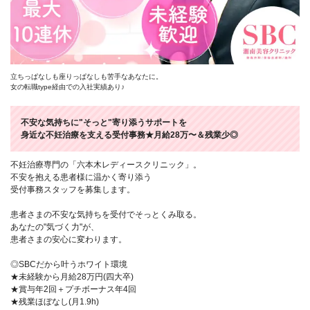
立ちっぱなしも座りっぱなしも苦手なあなたに。
女の転職type経由での入社実績あり♪
不安な気持ちに"そっと"寄り添うサポートを
身近な不妊治療を支える受付事務★月給28万〜＆残業少◎
不妊治療専門の「六本木レディースクリニック」。
不安を抱える患者様に温かく寄り添う
受付事務スタッフを募集します。
患者さまの不安な気持ちを受付でそっとくみ取る。
あなたの"気づく力"が、
患者さまの安心に変わります。
◎SBCだから叶うホワイト環境
★未経験から月給28万円(四大卒)
★賞与年2回＋プチボーナス年4回
★残業ほぼなし(月1.9h)