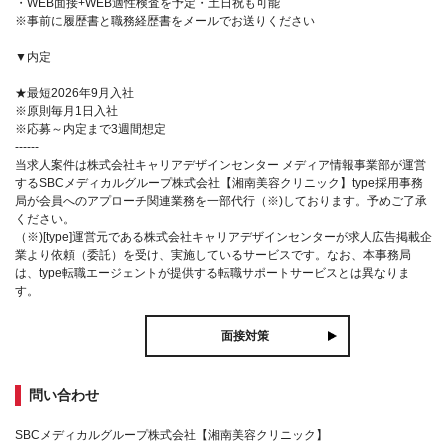
・WEB面接+WEB適性検査を予定・土日祝も可能
※事前に履歴書と職務経歴書をメールでお送りください
▼内定
★最短2026年9月入社
※原則毎月1日入社
※応募～内定まで3週間想定
------
当求人案件は株式会社キャリアデザインセンター メディア情報事業部が運営
するSBCメディカルグループ株式会社【湘南美容クリニック】type採用事務
局が会員へのアプローチ関連業務を一部代行（※)しております。予めご了承
ください。
（※)[type]運営元である株式会社キャリアデザインセンターが求人広告掲載企
業より依頼（委託）を受け、実施しているサービスです。なお、本事務局
は、type転職エージェントが提供する転職サポートサービスとは異なりま
す。
面接対策
問い合わせ
SBCメディカルグループ株式会社【湘南美容クリニック】