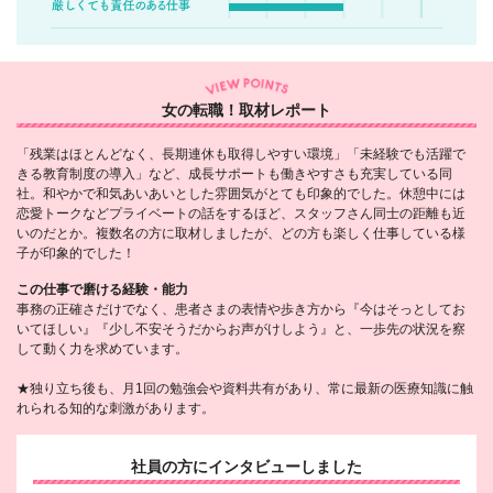
女の転職！取材レポート
「残業はほとんどなく、長期連休も取得しやすい環境」「未経験でも活躍で
きる教育制度の導入」など、成長サポートも働きやすさも充実している同
社。和やかで和気あいあいとした雰囲気がとても印象的でした。休憩中には
恋愛トークなどプライベートの話をするほど、スタッフさん同士の距離も近
いのだとか。複数名の方に取材しましたが、どの方も楽しく仕事している様
子が印象的でした！
この仕事で磨ける経験・能力
事務の正確さだけでなく、患者さまの表情や歩き方から『今はそっとしてお
いてほしい』『少し不安そうだからお声がけしよう』と、一歩先の状況を察
して動く力を求めています。
★独り立ち後も、月1回の勉強会や資料共有があり、常に最新の医療知識に触
れられる知的な刺激があります。
社員の方にインタビューしました