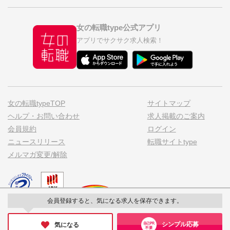
女の転職type公式アプリ
アプリでサクサク求人検索！
女の転職typeTOP
サイトマップ
ヘルプ・お問い合わせ
求人掲載のご案内
会員規約
ログイン
ニュースリリース
転職サイトtype
メルマガ変更/解除
会員登録すると、気になる求人を保存できます。
私たちはポジティブアクションを応援しています
シンプル応募
気になる
© CAREER DESIGN CENTER CO.,LTD. All Rights Reserved.