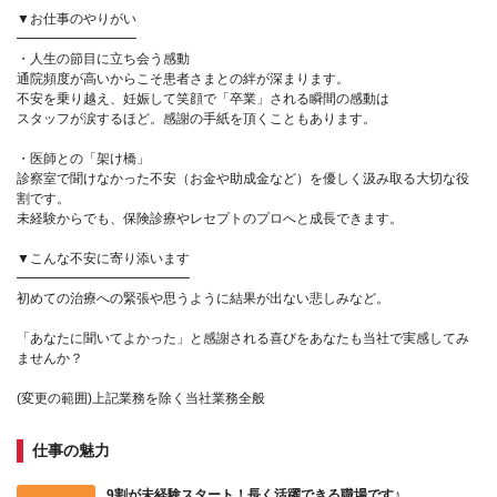
▼お仕事のやりがい
━━━━━━━━━
・人生の節目に立ち会う感動
通院頻度が高いからこそ患者さまとの絆が深まります。
不安を乗り越え、妊娠して笑顔で「卒業」される瞬間の感動は
スタッフが涙するほど。感謝の手紙を頂くこともあります。
・医師との「架け橋」
診察室で聞けなかった不安（お金や助成金など）を優しく汲み取る大切な役
割です。
未経験からでも、保険診療やレセプトのプロへと成長できます。
▼こんな不安に寄り添います
━━━━━━━━━━━━━
初めての治療への緊張や思うように結果が出ない悲しみなど。
「あなたに聞いてよかった」と感謝される喜びをあなたも当社で実感してみ
ませんか？
(変更の範囲)上記業務を除く当社業務全般
仕事の魅力
9割が未経験スタート！長く活躍できる職場です♪