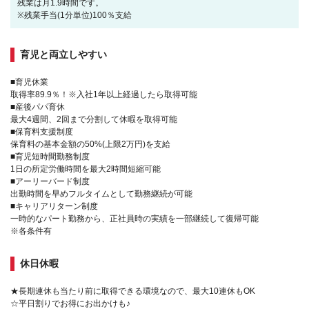
残業は月1.9時間です。
※残業手当(1分単位)100％支給
育児と両立しやすい
■育児休業
取得率89.9％！※入社1年以上経過したら取得可能
■産後パパ育休
最大4週間、2回まで分割して休暇を取得可能
■保育料支援制度
保育料の基本金額の50%(上限2万円)を支給
■育児短時間勤務制度
1日の所定労働時間を最大2時間短縮可能
■アーリーバード制度
出勤時間を早めフルタイムとして勤務継続が可能
■キャリアリターン制度
一時的なパート勤務から、正社員時の実績を一部継続して復帰可能
※各条件有
休日休暇
★長期連休も当たり前に取得できる環境なので、最大10連休もOK
☆平日割りでお得にお出かけも♪