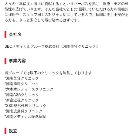
人々の『幸福度』向上に貢献する」というパーパスを掲げ、医療・美容の可
能性を広げていきます。そんな当社でともに活躍していただける方を積極的
に採用中！スタッフ同士の対話を大切にしているので、転職に少し不安があ
る方も、きっと安心して飛び込めるはずです。
会社名
SBCメディカルグループ株式会社【湘南美容クリニック】
事業内容
当グループでは以下のクリニックを運営しております
*湘南美容クリニック
*湘南歯科クリニック
*六本木レディースクリニック
*湘南AGAクリニック
*新宿近視クリニック
*SBC整形外科クリニック
*湘南皮膚科クリニック
*湘南メディカル記念病院
設立