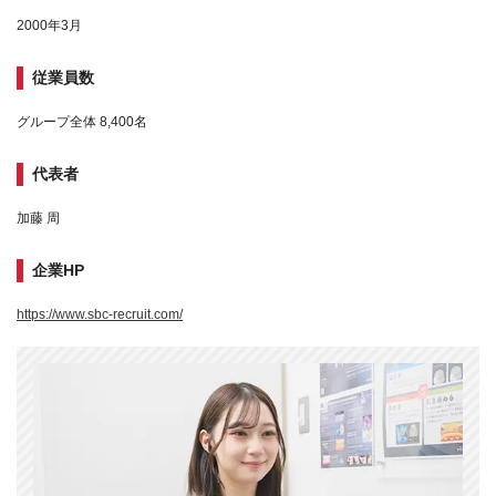
2000年3月
従業員数
グループ全体 8,400名
代表者
加藤 周
企業HP
https://www.sbc-recruit.com/