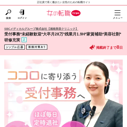
正社員で長く働きたい女性のための転職サイト
SBCメディカルグループ株式会社【湘南美容クリニック】
受付事務*未経験歓迎*大卒月28万*残業月1.9H*家賃補助*美容社割*
研修充実
8
掲載終了まで
日