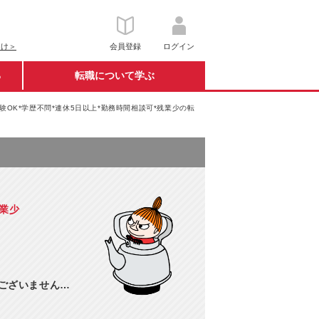
向け＞
会員登録
ログイン
る
転職について学ぶ
験OK*学歴不問*連休5日以上*勤務時間相談可*残業少の転
残業少
訳ございません…