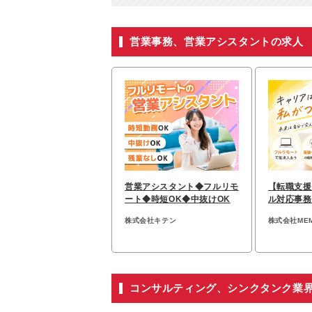
営業事務、営業アシスタントの求人
営業アシスタント◆フルリモ
【転職⽀援
ート◆時短OK◆中抜けOK
ル対応事務
*未経験可
株式会社キテン
株式会社ME
コンサルティング、シンクタンク業