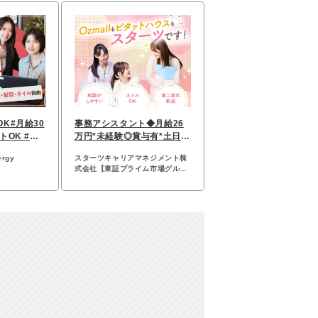
K#月給30
事務アシスタント◆月給26
トOK #残
万円*未経験◎賞与有*土日祝
ス勤務
休*ネイルOK*20代活躍
rgy
スターツキャリアマネジメント株
式会社【東証プライム市場グルー
プ】