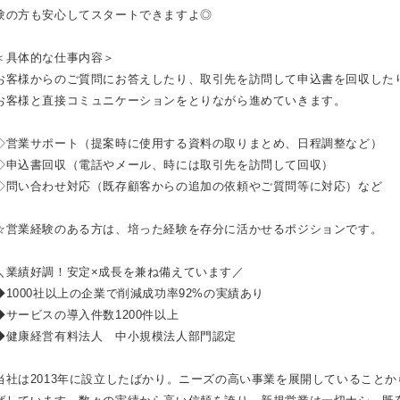
験の方も安心してスタートできますよ◎
＜具体的な仕事内容＞
お客様からのご質問にお答えしたり、取引先を訪問して申込書を回収した
お客様と直接コミュニケーションをとりながら進めていきます。
◇営業サポート（提案時に使用する資料の取りまとめ、日程調整など）
◇申込書回収（電話やメール、時には取引先を訪問して回収）
◇問い合わせ対応（既存顧客からの追加の依頼やご質問等に対応）など
☆営業経験のある方は、培った経験を存分に活かせるポジションです。
＼業績好調！安定×成長を兼ね備えています／
◆1000社以上の企業で削減成功率92%の実績あり
◆サービスの導入件数1200件以上
◆健康経営有料法人 中小規模法人部門認定
当社は2013年に設立したばかり。ニーズの高い事業を展開していること