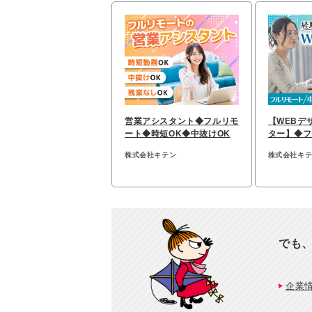
営業アシスタント◆フルリモ
【WEBデ
ート◆時短OK◆中抜けOK
ター】◆フ
OK◆経験
株式会社キテン
株式会社キ
でも
企業