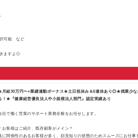
ぐ
で選択可能 など
きますよ◎
★月給30万円〜+業績連動ボーナス★土日祝休み＆6連休あり◎★残業少
る！★『健康経営優良法人中小規模法人部門』認定実績あり
当社で働く営業のサポート業務全般をお任せします。
＊お客様はご紹介、既存顧客がメイン＊
既に関係性のあるお客様が多く、顔見知りの状態のためスムーズにお仕事