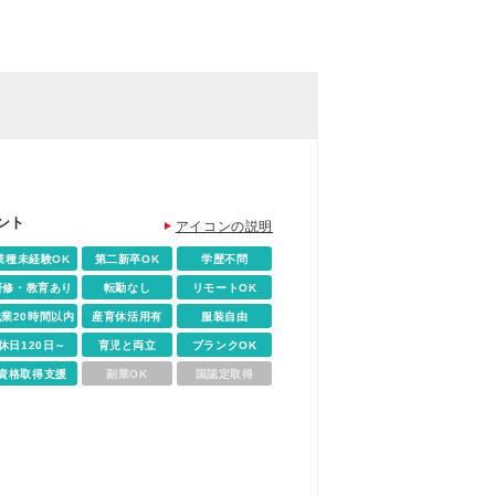
ント
アイコンの説明
業種未経験OK
第二新卒OK
学歴不問
研修・教育あり
転勤なし
リモートOK
残業20時間以内
産育休活用有
服装自由
休日120日～
育児と両立
ブランクOK
資格取得支援
副業OK
国認定取得