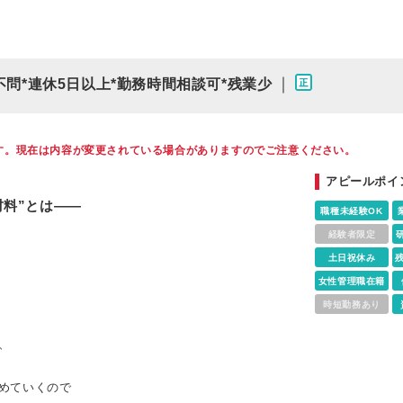
｜
不問*連休5日以上*勤務時間相談可*残業少
す。現在は内容が変更されている場合がありますのでご注意ください。
アピールポイ
*
材料”とは――
職種未経験OK
経験者限定
土日祝休み
女性管理職在籍
時短勤務あり
、
めていくので