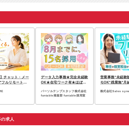
】チャット・メー
データ入力事務★完全未経験
営業事務*未経験
*フルリモートOK
OK★在宅ワーク有★ほぼ定
モOK*残業無*月
*服装自由
時退社★ネイルOK
*フレックス*ネ
ME
パーソルテンプスタッフ株式会社
株式会社Sales syne
funtable推進部 funtable採用室
界の求人