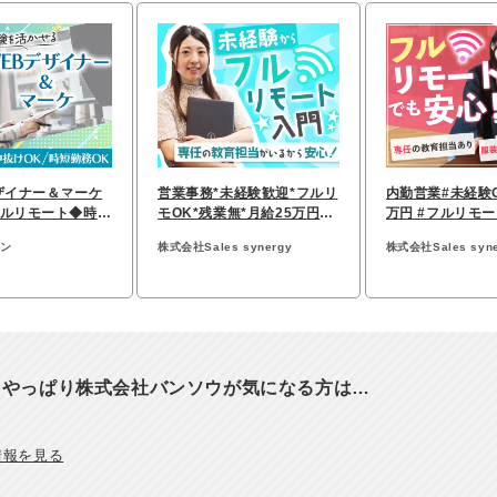
ザイナー＆マーケ
営業事務*未経験歓迎*フルリ
内勤営業#未経験O
ルリモート◆時短
モOK*残業無*月給25万円～
万円 #フルリモー
者採用
*フレックス*ネイル可
業なし#フレック
テン
株式会社Sales synergy
株式会社Sales syne
、やっぱり株式会社バンソウが気になる方は…
情報を見る