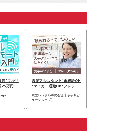
歓迎*フルリ
営業アシスタント*未経験OK
給25万円～
*マイカー通勤OK*フレック
イル可
ス*賞与4.8ヶ月
rgy
東京レンタル株式会社【キャタピ
ラーグループ】