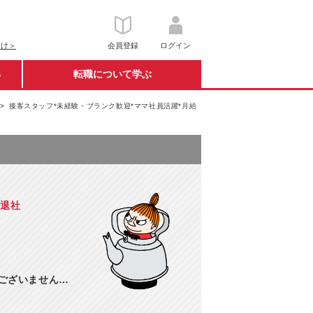
向け＞
会員登録
ログイン
る
転職について学ぶ
接客スタッフ*未経験・ブランク歓迎*ママ社員活躍*月給
時退社
訳ございません…