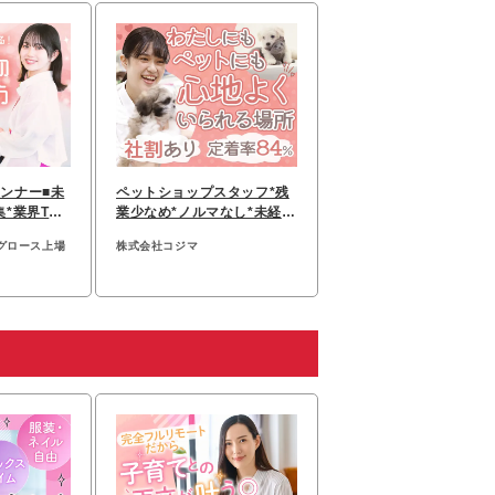
ンナー■未
ペットショップスタッフ*残
*業界TOP
業少なめ*ノルマなし*未経験
日～
歓迎*完全週休2日
グロース上場
株式会社コジマ