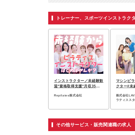
トレーナー、スポーツインストラク
インストラクター／未経験歓
マシンピラ
迎*資格取得支援*月収35万
クター#未
円以上可*残業ゼロ
円可#⽇曜
Repilates株式会社
株式会社LAVA 
ラティススタジ
tosull』『
その他サービス・販売関連職の求人