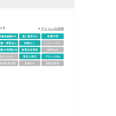
ント
アイコンの説明
業種未経験OK
第二新卒OK
学歴不問
研修・教育あり
転勤なし
リモートOK
残業20時間以内
産育休活用有
服装自由
休日120日～
育児と両立
ブランクOK
資格取得支援
副業OK
国認定取得