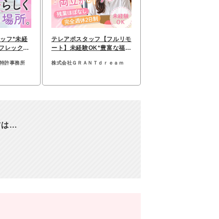
ッフ*未経
テレアポスタッフ【フルリモ
&フレックス
ート】未経験OK*豊富な福利
勤務
厚生制度*残業5h以下
際特許事務所
株式会社ＧＲＡＮＴｄｒｅａｍ
方は…