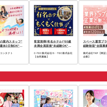
の案内スタッフ*
客室清掃(有名ホテル)*60歳
スペース運営プラ
週休3日制OK*残
未満全員面接*未経験OK*勤
経験歓迎*全国募集
*社割あり
務地選べる*月25万〜可
シェア*年休120
央コンタクト
C-TEC株式会社/S・TEC株式会社
株式会社TKP【東証
【合同募集】
企業】