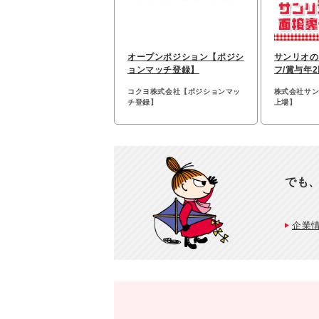
オープンポジション【ポジシ
サンリオの
ョンマッチ登録】
フ/賞与年
ド無料/残
コクヨ株式会社【ポジションマッ
株式会社サ
チ登録】
上場】
でも
企業