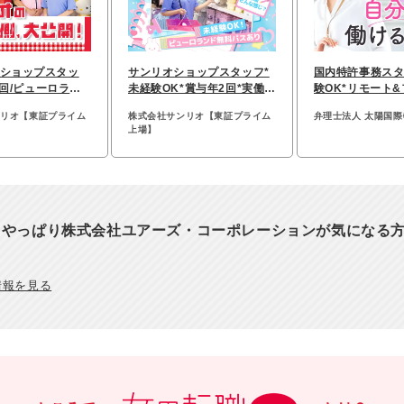
ショップスタッ
サンリオショップスタッフ*
国内特許事務スタ
2回/ピューロラン
未経験OK*賞与年2回*実働7.
験OK*リモート
業少なめ
5h*全国募集
*実働7時間*私服
ンリオ【東証プライム
株式会社サンリオ【東証プライム
弁理士法人 太陽国
上場】
、やっぱり株式会社ユアーズ・コーポレーションが気になる
情報を見る