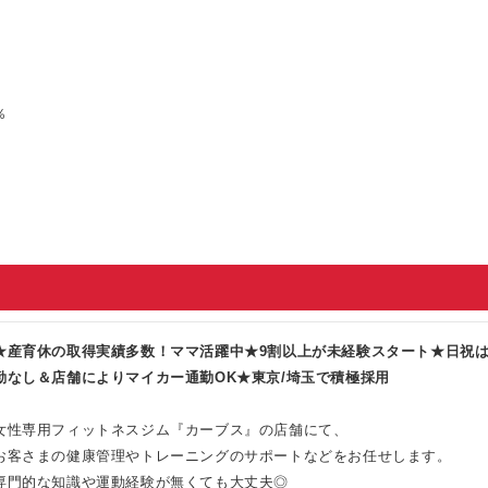
％
★産育休の取得実績多数！ママ活躍中★9割以上が未経験スタート★日祝は
勤なし＆店舗によりマイカー通勤OK★東京/埼玉で積極採用
女性専用フィットネスジム『カーブス』の店舗にて、
お客さまの健康管理やトレーニングのサポートなどをお任せします。
専門的な知識や運動経験が無くても大丈夫◎