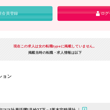
規会員登録
ログ
現在この求人は女の転職typeに掲載していません。
掲載当時の転職・求人情報は以下
ション
｜
*ママ社員活躍*月給27万～*基本定時退社