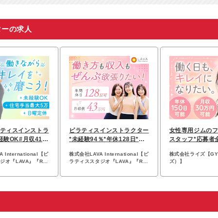
ターの求人
ティスインストラ
ピラティスインストラクター
女性専用ジムの
経験OK#月収41万
*未経験94％*年休128日*月
スタッフ*応募者
定休
収43万円可
経験OK*年休15
International【ピ
株式会社LAVA International【ピ
株式会社ライズ【GY
オ『LAVA』『Rin
ラティススタジオ『LAVA』『Rin
ズ）】
UPPER 9』】
tosull』『UPPER 9』】