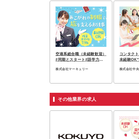
空港系総合職（未経験歓迎）
コンタクト
#同期とスタート#語学力ゼ
未経験OK*
ロでもOK！/on_apt1F
業ほぼなし
株式会社マーキュリー
株式会社中
その他業界の求人