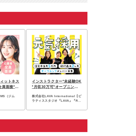
フィットネス
インストラクター*未経験OK
全員面接*未
*月収30万可*オープニング
0日可
あり*残業少なめ
MS（ジム
株式会社LAVA International【ピ
ラティススタジオ『LAVA』『Rin
tosull』『UPPER 9』】