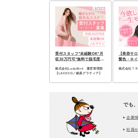
受付スタッフ*未経験OK*月
【美容サロ
収30万円可*無料で脱毛受け
髪色・ネイ
放題*完全週休2日
率100%*
株式会社LadyBird 運営管理部
株式会社Ｔ
【LACOCO／銀座グラティア】
でも、
企業
社員