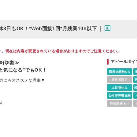
｜
3日もOK！*Web面接1回*月残業10h以下
す。現在は内容が変更されている場合がありますのでご注意ください。
アピールポイ
0代8割≫
と気になる”でもOK！
職種未経験OK
方にもオススメな理由▼
経験者限定
土日祝休み
女性管理職在籍
え、
時短勤務あり