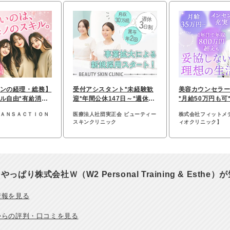
ンの経理・総務】
受付アシスタント*未経験歓
美容カウンセラー
ル自由*有給消化
迎*年間公休147日～*週休3
*月給50万円も可
定着率97.8％
日制*残業ほぼなし
*美容施術社割あ
ＲＡＮＳＡＣＴＩＯＮ
医療法人社団実正会 ビューティー
株式会社フィットメ
スキンクリニック
ィオクリニック】
やっぱり株式会社Ｗ（W2 Personal Training & Esth
情報を見る
からの評判・口コミを見る