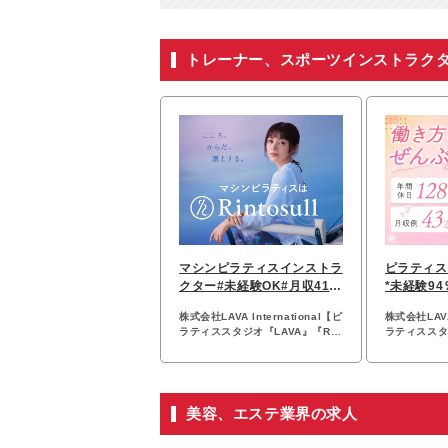
トレーナー、スポーツインストラク
マシンピラティスインストラ
ピラティス
クター#未経験OK#月収41万
*未経験94
円可#⽇曜定休
収43万円
株式会社LAVA International【ピ
株式会社LAVA 
ラティススタジオ『LAVA』『Rin
ラティススタジ
tosull』『UPPER 9』】
tosull』『
美容、エステ業界の求人