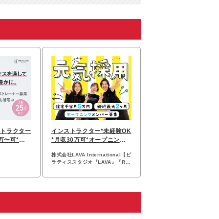
ストラクター
インストラクター*未経験OK
1万〜可*残
*月収30万可*オープニング
休二日
あり*残業少なめ
株式会社LAVA International【ピ
ラティススタジオ『LAVA』『Rin
tosull』『UPPER 9』】