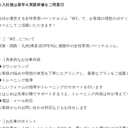
☆入社後は座学＆実践研修をご用意◎
当社が運営する女性専用パーソナルジム「W2」で、お客様の理想のボデ
ターとしてご活躍いただきます！
＊.│「W2」について
関東・関西・九州(博多店OPEN)に展開中の女性専用パーソナルジム。
＊.│具体的なお仕事内容
◆カウンセリング
お客様の悩みや理想の体型を丁寧にヒアリングし、最適なプランをご提案
◆トレーニング指導
正しいフォームの指導やトレーニングのサポートを行います
（はじめは先輩が隣でサポートするうえ、トレーニング内容はAIが考えて
◆電話・メール対応
お客様からのお問い合わせ対応などもお任せします
＊.│お仕事のポイント