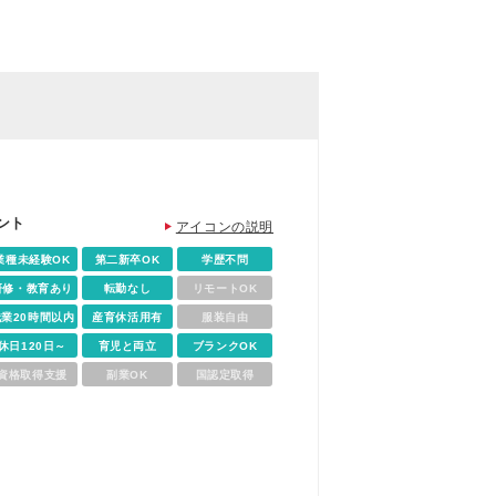
ント
アイコンの説明
業種未経験OK
第二新卒OK
学歴不問
研修・教育あり
転勤なし
リモートOK
残業20時間以内
産育休活用有
服装自由
休日120日～
育児と両立
ブランクOK
資格取得支援
副業OK
国認定取得