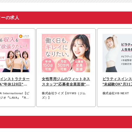
ターの求人
インストラクター
女性専用ジムのフィットネス
ピラティスイン
％*年休128日*月
スタッフ*応募者全員面接*未
*未経験OK*月3
可
経験OK*年休150日可
業ほぼ無*完全週
International【ピ
株式会社ライズ【GYMS（ジム
株式会社VB NEXT
オ『LAVA』『Rin
ズ）】
UPPER 9』】