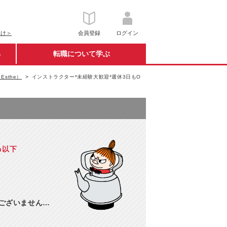
向け＞
会員登録
ログイン
る
転職について学ぶ
 Esthe）
インストラクター*未経験大歓迎*週休3日もO
h以下
訳ございません…