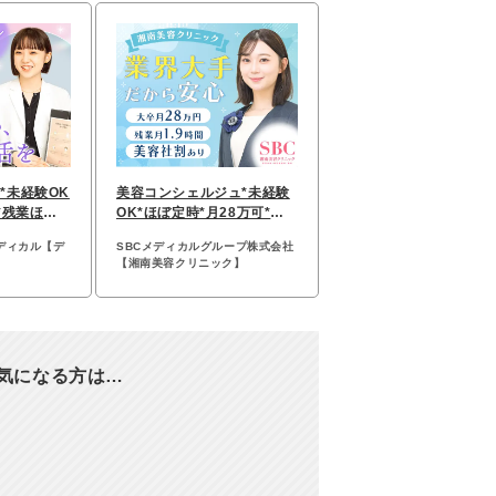
*未経験OK
美容コンシェルジュ*未経験
*残業ほぼ0
OK*ほぼ定時*月28万可*社
り
割有*10連休可*ノルマ無
ディカル【デ
SBCメディカルグループ株式会社
【湘南美容クリニック】
e）が気になる方は…