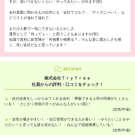
すが、追いつかないくらい「やってみたい」が出ます(笑)
会社基盤に関わるもの以外にも「会社でゴルフ」「ディズニーいく」な
どリストが溢れて溢れて。
まだ少人数で一気にできないもどかしさ、
運営として「待ってぇ～」と思うこともありますが(笑)、
会議で真剣に経営陣が「何個乗り物乗る？」そんな姿に愛おしさを感
じ、良い会社だなと思っています！
株式会社ＴｒｙＴｒｅｅ
社員からの評判・口コミをチェック！
・自分自身をしっかりみてくれる会社 ・尊敬できる上司や同僚がたくさん
いる！ ・とにかく幹部の方々がみんな人がいい(笑)！
(女性/中途)
・女性が働きやすい！ ・自己管理ができる人が多い！ ・やりたいことをや
りたい！と言っても誰も笑わない！ ・みんなで切磋琢磨している！
(女性/中途)