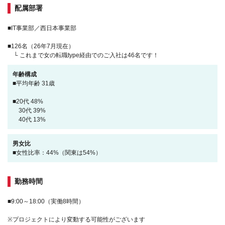
配属部署
■IT事業部／西日本事業部
■126名（26年7月現在）
└ これまで女の転職type経由でのご入社は46名です！
年齢構成
■平均年齢 31歳
■20代 48%
30代 39%
40代 13%
男女比
■女性比率：44%（関東は54%）
勤務時間
■9:00～18:00（実働8時間）
※プロジェクトにより変動する可能性がございます