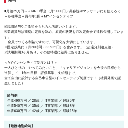
■月給25万円～＋KIREI手当（月5,000円／美容院やマッサージにも使える♪）
＋各種手当＋賞与年1回＋MYインセンティブ
※現職給与やご希望をもちろん考慮いたします。
※業績賞与は期初に定義を決め、原資の状況を月次定例会で進捗公開していま
す。
全員でつくる利益ですので、可視化を大切にしています。
※固定残業代（月20時間・33,925円）を含みます。（超過分別途支給）
※試用期間3ヶ月あり。その他待遇に差異はありません。
＜MYインセンティブ制度とは？＞
一人ひとりの「やってみたいこと」「キャリアビジョン」を今後の目標から
逆算して、1年の目標、評価基準、支給額まで、
全て自由に設計する自己申告型のインセンティブ制度です！（社員発案で誕
生しました）
給与例
年収490万円 ／ 28歳 ／ IT事業部 ／ 経験5年
年収540万円 ／ 35歳 ／ IT事業部 ／ 経験8年
年収630万円 ／ 42歳 ／ IT事業部 ／ 経験15年
【勤務地別給与】