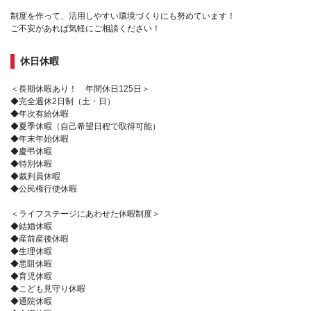
制度を作って、活用しやすい環境づくりにも努めています！
ご不安があれば気軽にご相談ください！
休日休暇
＜長期休暇あり！ 年間休日125日＞
◆完全週休2日制（土・日）
◆年次有給休暇
◆夏季休暇（自己希望日程で取得可能）
◆年末年始休暇
◆慶弔休暇
◆特別休暇
◆裁判員休暇
◆公民権行使休暇
＜ライフステージにあわせた休暇制度＞
◆結婚休暇
◆産前産後休暇
◆生理休暇
◆悪阻休暇
◆育児休暇
◆こども見守り休暇
◆通院休暇