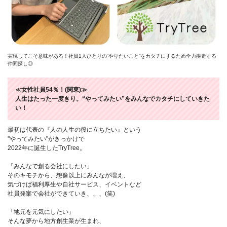
実現してこそ意味がある！社員1人ひとりの“やりたいこと”をカタチにするため全力疾走する
仲間探し◎
≪女性社員54％！(関東)≫
人生はたった一度きり。“やってみたい”をみんなでカタチにしていきた
い！
最初は代表の『人の人生の役に立ちたい』という
"やってみたい"がきっかけで
2022年に誕生したTryTree。
「みんなで創る会社にしたい」
そのキモチから、想像以上にみんなが増え、
気づけば福利厚生や自社サービス、イベントなど
社員発案で会社ができていき、、、(笑)
「地元を元気にしたい」
そんな夢から地方創生業が生まれ、