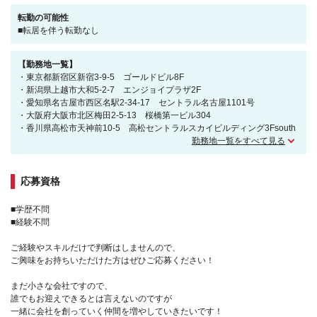
転勤の可能性
■転居を伴う転勤なし
【勤務地一覧】
・東京都新宿区新宿3-9-5 ゴールドビル8F
・新潟県上越市大和5-2-7 エンジョイプラザ2F
・愛知県名古屋市西区名駅2-34-17 セントラル名古屋1101号
・大阪府大阪市北区梅田2-5-13 桜橋第一ビル304
・香川県高松市天神前10-5 高松セントラルスカイビルディング3Fsouth
勤務地一覧をすべて見る
応募資格
■学歴不問
■経験不問
ご経験やスキルだけで判断はしませんので、
ご興味をお持ちいただけた方はぜひご応募ください！
まだ小さな会社ですので、
誰でもお迎えできるとは言えないのですが
一緒に会社を創っていく仲間を増やしていきたいです！