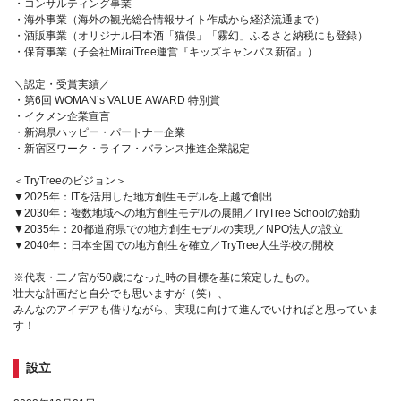
・コンサルティング事業
・海外事業（海外の観光総合情報サイト作成から経済流通まで）
・酒販事業（オリジナル日本酒「猫俣」「霧幻」ふるさと納税にも登録）
・保育事業（子会社MiraiTree運営『キッズキャンバス新宿』）
＼認定・受賞実績／
・第6回 WOMAN’s VALUE AWARD 特別賞
・イクメン企業宣言
・新潟県ハッピー・パートナー企業
・新宿区ワーク・ライフ・バランス推進企業認定
＜TryTreeのビジョン＞
▼2025年：ITを活用した地方創生モデルを上越で創出
▼2030年：複数地域への地方創生モデルの展開／TryTree Schoolの始動
▼2035年：20都道府県での地方創生モデルの実現／NPO法人の設立
▼2040年：日本全国での地方創生を確立／TryTree人生学校の開校
※代表・二ノ宮が50歳になった時の目標を基に策定したもの。
壮大な計画だと自分でも思いますが（笑）、
みんなのアイデアも借りながら、実現に向けて進んでいければと思っていま
す！
設立