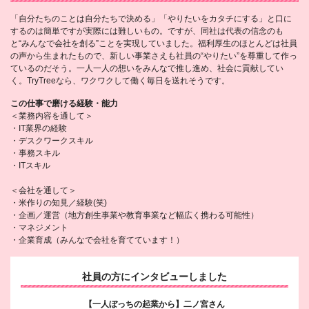
「自分たちのことは自分たちで決める」「やりたいをカタチにする」と口に
するのは簡単ですが実際には難しいもの。ですが、同社は代表の信念のも
と“みんなで会社を創る”ことを実現していました。福利厚生のほとんどは社員
の声から生まれたもので、新しい事業さえも社員の“やりたい”を尊重して作っ
ているのだそう。一人一人の想いをみんなで推し進め、社会に貢献してい
く。TryTreeなら、ワクワクして働く毎日を送れそうです。
この仕事で磨ける経験・能力
＜業務内容を通して＞
・IT業界の経験
・デスクワークスキル
・事務スキル
・ITスキル
＜会社を通して＞
・米作りの知見／経験(笑)
・企画／運営（地方創生事業や教育事業など幅広く携わる可能性）
・マネジメント
・企業育成（みんなで会社を育てています！）
社員の方にインタビューしました
【一人ぼっちの起業から】二ノ宮さん