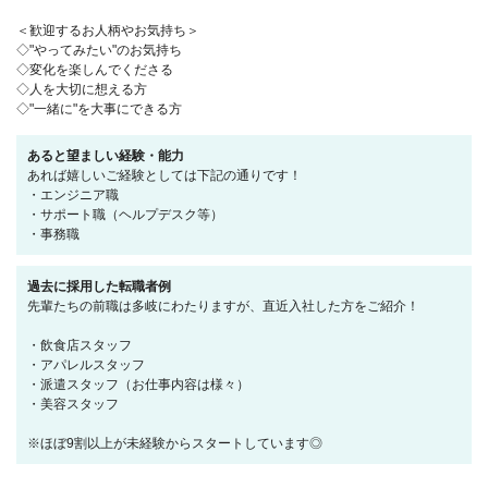
＜歓迎するお人柄やお気持ち＞
◇"やってみたい"のお気持ち
◇変化を楽しんでくださる
◇人を大切に想える方
◇"一緒に"を大事にできる方
あると望ましい経験・能力
あれば嬉しいご経験としては下記の通りです！
・エンジニア職
・サポート職（ヘルプデスク等）
・事務職
過去に採用した転職者例
先輩たちの前職は多岐にわたりますが、直近入社した方をご紹介！
・飲食店スタッフ
・アパレルスタッフ
・派遣スタッフ（お仕事内容は様々）
・美容スタッフ
※ほぼ9割以上が未経験からスタートしています◎