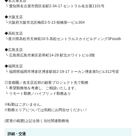
◆名古屋支店
└ 愛知県名古屋市西区名駅2-34-17 セントラル名古屋1101号
◆大阪支店
└大阪府大阪市北区梅田2-5-13 桜橋第一ビル304
◆高松支店
└香川県高松市天神前10-5 高松セントラルスカイビルディング3Fsouth
◆広島支店
└ 広島県広島市東区若草町14-28 駅北ホワイトビル3階
◆福岡支店
└ 福岡県福岡市博多区博多駅前2-19-17 トーカン博多第5ビル312号室
◎首都圏／各支店近郊の顧客プロジェクト先で勤務
└ 希望勤務地を考慮し、ご相談いたします。
└ リモート勤務／ハイブリッド勤務あり
※転勤はございません。
※勤務エリアについては気軽にお問合せください！
(変更の範囲)上記を除く当社関連勤務地
詳細・交通