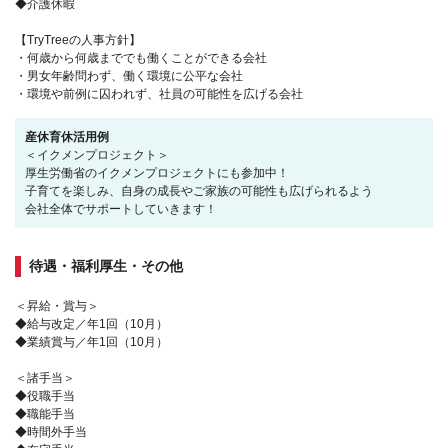
◆介護休暇
【TryTreeの人事方針】
・何歳から何歳まででも働くことができる会社
・男女年齢問わず、働く環境に公平な会社
・環境や前例に囚われず、社員の可能性を広げる会社
産休育休活用例
＜イクメンプロジェクト＞
厚生労働省のイクメンプロジェクトにも参加中！
子育てを楽しみ、自身の成長やご家族の可能性も広げられるよう
会社全体でサポートしていきます！
待遇・福利厚生・その他
＜昇給・賞与＞
◆給与改定／年1回（10月）
◆業績賞与／年1回（10月）
＜諸手当＞
◆役職手当
◆職能手当
◆時間外手当