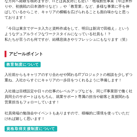
な方向へ経験を積めますが、ITとは真反対にも近い「地域創生事業（今は米作
りや、初挑戦の日本酒作りなど）」や「教育業」など、多様な事業に手を伸
ばしているからこそ、キャリアの横幅を広げられることも面白味かなと思っ
ております！
「今日は東京でデータ入力と資料作成をして、明日は新潟で田植え」という
ようなデュアルライフなワークスタイルになっている社員も！？
私たちが言うのも何ですが、結構息抜きやリフレッシュにもなります（笑）
アピールポイント
教育制度について
入社前からもキャリアのすり合わせや関わるITプロジェクトの相談を少しずつ
重ね、入社からすぐにキャリアの一歩目をつくれるように準備します！
入社後は目標設定や日々の仕事のレベルアップなどを、同じIT事業部で働く社
員同士のサポートはもちろん、就業サポート専属の担当や顧客と直接関わる
営業担当もフォローしています！
社員発端の勉強会やイベントもありますので、積極的に環境を使っていただ
ければ嬉しく思います！
資格取得支援制度について