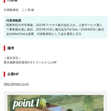
代表者
代表取締役 二ノ宮 銀
代表者略歴
関東学院大学卒業後、2013年アクサス株式会社入社。人材サービス業に
て事業責任者に就任。2022年10月に株式会社TryTree／2026年6月に株式
会社MiraiTreeを創業、代表取締役として会社運営に尽力
備考
＜東京支社＞
東京都新宿区新宿3-9-5 ゴールドビル8F
企業HP
https://trytree.co.jp/