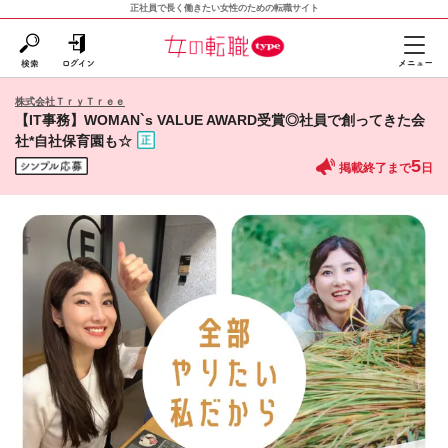
正社員で長く働きたい女性のための転職サイト
株式会社ＴｒｙＴｒｅｅ
【IT事務】WOMAN`s VALUE AWARD受賞◎社員で創ってきた会
社*自社保育園も☆
5
掲載終了まで
日