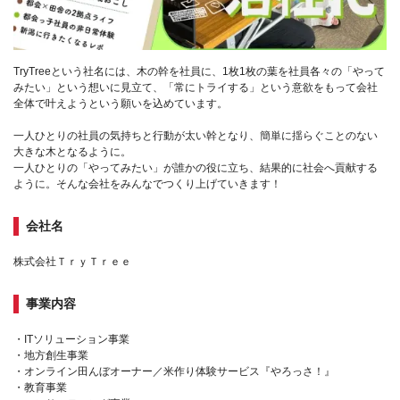
TryTreeという社名には、木の幹を社員に、1枚1枚の葉を社員各々の「やって
みたい」という想いに見立て、「常にトライする」という意欲をもって会社
全体で叶えようという願いを込めています。
一人ひとりの社員の気持ちと行動が太い幹となり、簡単に揺らぐことのない
大きな木となるように。
一人ひとりの「やってみたい」が誰かの役に立ち、結果的に社会へ貢献する
ように。そんな会社をみんなでつくり上げていきます！
会社名
株式会社ＴｒｙＴｒｅｅ
事業内容
・ITソリューション事業
・地方創生事業
・オンライン田んぼオーナー／米作り体験サービス『やろっさ！』
・教育事業