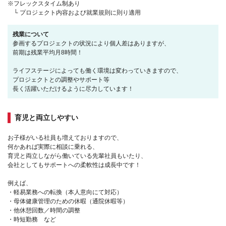
※フレックスタイム制あり
└ プロジェクト内容および就業規則に則り適用
残業について
参画するプロジェクトの状況により個人差はありますが、
前期は残業平均月8時間！
ライフステージによっても働く環境は変わっていきますので、
プロジェクトとの調整やサポート等
長く活躍いただけるように尽力しています！
育児と両立しやすい
お子様がいる社員も増えておりますので、
何かあれば実際に相談に乗れる、
育児と両立しながら働いている先輩社員もいたり、
会社としてもサポートへの柔軟性は成長中です！
例えば、
・軽易業務への転換（本人意向にて対応）
・母体健康管理のための休暇（通院休暇等）
・他休憩回数／時間の調整
・時短勤務 など