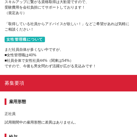
スキルアップに繋がる資格取得は大歓迎ですので、
受験費用を会社負担にてサポートしております！
（規定あり）
「取得している社員からアドバイスが欲しい！」などご希望があれば気軽に
ご相談ください！
女性管理職について
まだ社員自体が多くない中ですが、
■女性管理職は40%
■社員全体で女性社員44%（関東は54%）
ですので、今後も男女問わず活躍が広がる見込みです！
募集要項
雇用形態
正社員
試用期間中の雇用形態に差異はありません。
給与