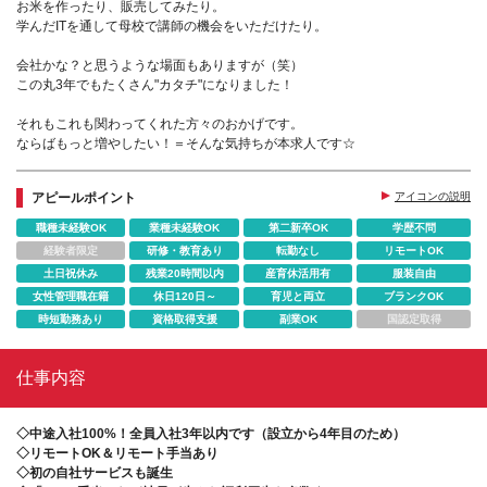
お米を作ったり、販売してみたり。
学んだITを通して母校で講師の機会をいただけたり。
会社かな？と思うような場面もありますが（笑）
この丸3年でもたくさん"カタチ"になりました！
それもこれも関わってくれた方々のおかげです。
ならばもっと増やしたい！＝そんな気持ちが本求人です☆
アピールポイント
アイコンの説明
職種未経験OK
業種未経験OK
第二新卒OK
学歴不問
経験者限定
研修・教育あり
転勤なし
リモートOK
土日祝休み
残業20時間以内
産育休活用有
服装自由
女性管理職在籍
休日120日～
育児と両立
ブランクOK
時短勤務あり
資格取得支援
副業OK
国認定取得
仕事内容
◇中途入社100%！全員入社3年以内です（設立から4年目のため）
◇リモートOK＆リモート手当あり
◇初の自社サービスも誕生