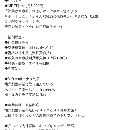
◆在宅手当
◆KIREI手当（月5,000円）
「社員が健康的に輝きながら仕事ができるように
サポートしたい！」そんな社員の気持ちがカタチになり誕生！
美容院やマッサージ等、
美容や健康のために使用可能手当です。
＜福利厚生＞
◆社会保険完備
◆交通費支給（上限3万円／月）
◆資格取得支援（受験費負担）
◆雇入時健康診断費用負担（上限1万円）
◆服装・髪型・ネイル等自由
◆副業OK
◆MY(米)ボーナス制度
地方創生事業で取り組んでいる
米づくりで誕生した「TryTree米」
様々なカタチで支給に挑戦！
◆農業体験・研修制度
地方創生事業の足掛かり米づくり研修を実施！
田植えや稲刈りなどの農業体験で心もリフレッシュ！
◆グループ内保育園「キッズキャンバス新宿」