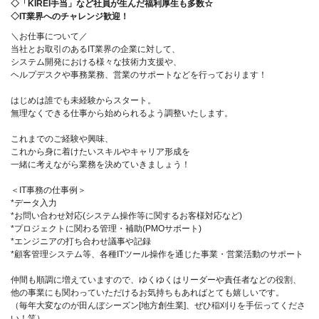
◇「KIREI手当」など社員が生んだ福利厚生も多数☆
◇IT業界へのチャレンジ歓迎！
＼お仕事について／
当社とお取引のあるIT業界の企業に対して、
システム開発における様々な技術力支援や、
ヘルプデスクや事務業務、営業のサポートなどを行っております！
はじめは誰でも未経験からスタート。
無理なくできる仕事から始められるよう調整いたします。
これまでのご経験や興味、
これから身に着けたいスキルやキャリア形成を
一緒に考えながら業務を決めていきましょう！
＜IT事務の仕事例＞
*データ入力
*お問い合わせ対応(システム操作等に関するお客様対応など)
*プロジェクトに関わる管理・補助(PMOサポート)
*エンジニアの打ち合わせ議事や記録
*顧客管理システム等、各種ITツール操作を通じた事業・営業活動のサポート
仲間も順調に増えていますので、ゆくゆくはリーダーや責任者などの役割、
他の事業にも関わっていただけるお気持ちもあればとても嬉しいです。
（毎年大変なのが田んぼシーズン[地方創生業]、ぜひ稲刈りを手伝ってくださ
い！笑）