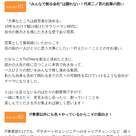
“みんなで創る会社”は譲れない！代表二ノ宮の起業の想い
POINT
『大事なところは経営者が決める』
10年をかけて駆け抜けたサラリーマン時代に
自分の無力さを感じた大きな壁であり現実。
営業として最前線にいたからこそ、
目の前の一人ひとりに思う大事にしたい！叶えたい！こととのすれ違い。
だからこそTryTreeを創ると決めたときに、
誰かの人生の役に立つことに本気で向き合って、
一人ひとりの想いをみんなで推し進める集団。
私たち自身も含めて関わる全ての方々の可能性を広げていけるような会社が
テーマになりました。
とはいえ足りないものばかりの創業期ですので、
一緒に考えたり、意見を出し合ったり、創っていくことを
楽しんでくださる方が集まれば嬉しく思います！
IT事業以外にも色々やっているからこその面白さ！
POINT
IT事業部だけでも、ITサポートやエンジニアへのキャリアチェンジなど…様々