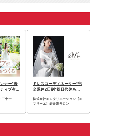
ンナー*未
ドレスコーディネーター*完
ンティブ有*
全週休2日制*祝日代休あり*
40代・50代活躍中
・二十一
株式会社エムクリエーション【エ
マリーエ】表参道サロン