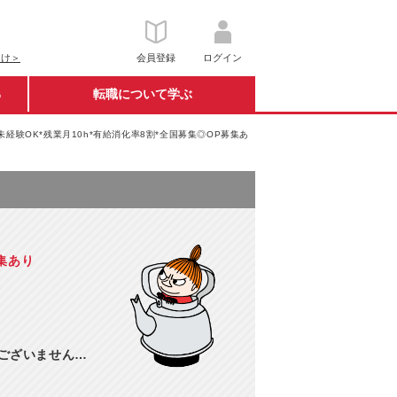
向け＞
会員登録
ログイン
る
転職について学ぶ
未経験OK*残業月10h*有給消化率8割*全国募集◎OP募集あ
集あり
訳ございません…