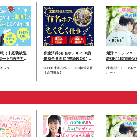
職（未経験歓迎）
客室清掃(有名ホテル)*60歳
婚活コーディネー
タート#語学力ゼ
未満全員面接*未経験OK*勤
験OK*1時間単位
on_apt1F
務地選べる*月25万〜可
連休あり*女性8
ーキュリー
C-TEC株式会社/S・TEC株式会社
株式会社 トータル
【合同募集】
ポート