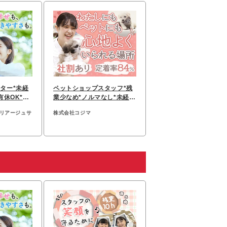
ター*未経
ペットショップスタッフ*残
有休OK*7
業少なめ*ノルマなし*未経験
割
歓迎*完全週休2日
マリアージュサ
株式会社コジマ