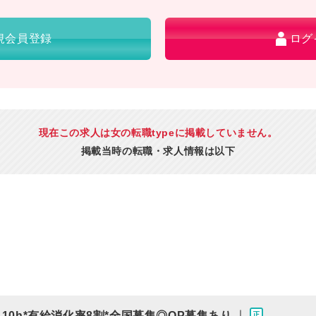
規会員登録
ログ
現在この求人は女の転職typeに掲載していません。
掲載当時の転職・求人情報は以下
｜
10h*有給消化率8割*全国募集◎OP募集あり