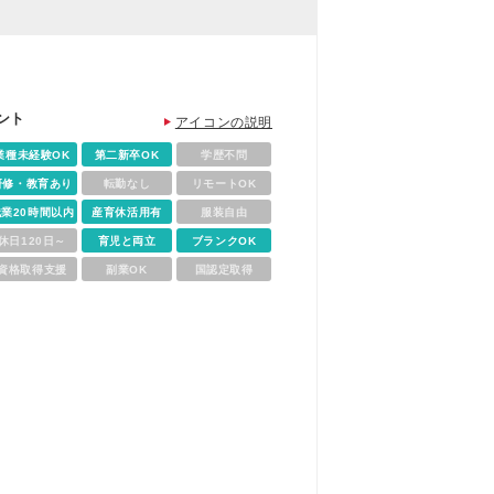
ント
アイコンの説明
業種未経験OK
第二新卒OK
学歴不問
研修・教育あり
転勤なし
リモートOK
残業20時間以内
産育休活用有
服装自由
休日120日～
育児と両立
ブランクOK
資格取得支援
副業OK
国認定取得