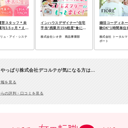
運営スタッフ＊未
インハウスデザイナー*住宅
婚活コーディネー
賞与3.5ヶ月＊える
手当*残業月15h程度*食に関
験OK*1時間単位
みん認定
する紙媒体制作
連休あり*女性8
ブリュ・アイ・システ
株式会社シオ井 商品事業部
株式会社 トータル
ポート
、やっぱり株式会社デコルテが気になる方は…
情報を見る
からの評判・口コミを見る