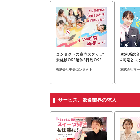
コンタクトの案内スタッフ*
空港系総合
未経験OK*週休3日制OK*残
#同期とス
業ほぼなし*社割あり
ロでもOK！/
株式会社中央コンタクト
株式会社マ
サービス、飲食業界の求人