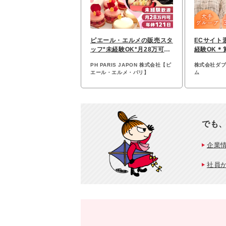
ピエール・エルメの販売スタ
ECサイト
ッフ*未経験OK*月28万可*
経験OK＊
賞与2回*年休121日
ぼし･くる
PH PARIS JAPON 株式会社【ピ
株式会社ダ
エール・エルメ・パリ】
ム
でも
企業
社員