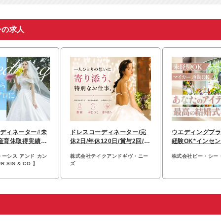
ーの求人
ディネーター#未
ドレスコーディネーター/完
ウエディングプラ
産育休取得実績有
休2日/年休120日/賞与2回/産
経験OK*インセ
可#月8～9休
休・育休取得実績有
残業少なめ
ォーシス アンド カン
株式会社テイクアンドギヴ・ニー
株式会社ビー・シー
 SIS & CO.】
ズ