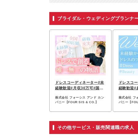
ブライダル・ウェディングプランナ
ドレスコーディネーター#未
ドレスコー
経験歓迎#月収30万可#国内
経験歓迎#
外研修#時短勤務
#月収30万
株式会社 フォーシス アンド カン
株式会社 フ
パニー【FOUR SIS & CO.】
パニー【FOUR
その他サービス・販売関連職の求人