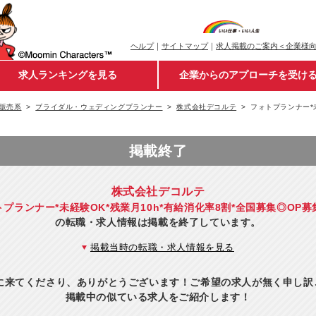
ヘルプ
｜
サイトマップ
｜
求人掲載のご案内＜企業様
求人ランキングを見る
企業からのアプローチを受け
販売系
ブライダル・ウェディングプランナー
株式会社デコルテ
フォトプランナー*
掲載終了
株式会社デコルテ
トプランナー*未経験OK*残業月10h*有給消化率8割*全国募集◎OP募
の転職・求人情報は掲載を終了しています。
掲載当時の転職・求人情報を見る
eに来てくださり、ありがとうございます！ご希望の求人が無く申し
掲載中の似ている求人をご紹介します！