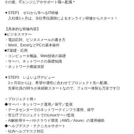
その後、ITエンジニアやサポート職へ配属＊
▼STEP1 ゼロから学べるIT研修
入社後1ヶ月は、当社専任講師によるオンライン研修からスタート！
【具体的な研修内容】
■ビジネスマナー
・電話応対、ビジネスメールの書き方
・Word、ExcelなどPCの基本操作
■IT基礎・応用
・コンピュータ概論、Web技術の基礎
・サーバ、ネットワークの基礎知識
・ネットワーク構築演習
▼STEP2 いよいよITデビュー
2ヶ月目からは、希望や適性に合わせてプロジェクト先へ配属。
先輩社員の98％が未経験スタートなので、フォロー体制も万全です◎
＜プロジェクト例＞
◆サーバ・ネットワーク運用／保守／監視
・データセンターでのネットワークインフラ運用、保守
・官公庁プロジェクトでのLinuxサーバ監視
・AI解析用サーバやクラウド環境（AWS／Azure）の運用補助
◆ヘルプデスク・テクニカルサポート
・社内ヘルプデスク対応