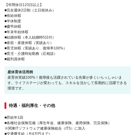
【年間休日123日以上】
■完全週休2日制（土日祝休み）
■有給休暇
■半休制度
■慶弔休暇
■年末年始休暇
■結婚休暇（本人結婚時5日付）
■産前・産後休暇（実績あり）
■育児休暇（実績あり、復帰率100%）
■育児・介護時短勤務（応相談）
■裁判員休暇
産休育休活用例
産育休実績100%！復帰後も活躍されている先輩が多くいらっしゃいま
す。ライフステージが変わっても、スキルを活かして長期的に活躍できる
環境です。
待遇・福利厚生・その他
■昇給年1回
■各種社会保険完備（厚生年金、健康保険、雇用保険、労災保険）
※関東ITソフトウェア健康保険組合（ITS）に加入
■交通費支給（月4万円まで）