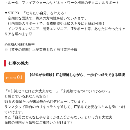
・ルータ、ファイアウォールなどネットワーク機器のテクニカルサポート
▼STEP3 「なりたい自分」を叶える！
定期的な面談で、将来の方向性を描いていきます。
社内講師のサポートで、資格取得や上級スキルにも挑戦可能！
インフラエンジニア、開発エンジニア、ITサポート等、あなたに合ったキャ
リアを選べます◎
※生成AI積極活用中
※（変更の範囲）上記業務を除く当社業務全般
仕事の魅力
【98%が未経験】ITを理解しながら、一歩ずつ成長できる環境
POINT
「IT知識ゼロだけど大丈夫かな…」「未経験でもついていけるの？」
と感じているあなたも安心！
98％の先輩たちが未経験からITデビューしています。
ランスタッド独自のカリキュラムを通して、IT業界で必要なスキルを身につけ
ていけます。
また「自分にどんな仕事が合うかまだ分からない」という方も大丈夫！
面接の段階から気軽にご相談いただけます♪