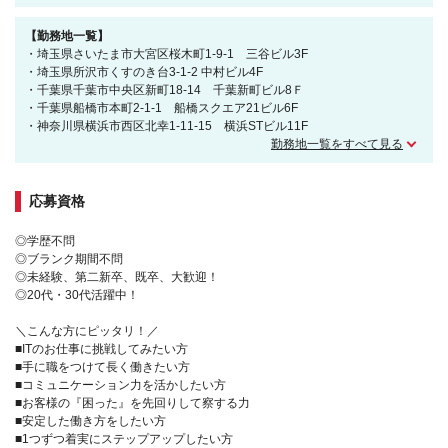
【勤務地一覧】
・埼玉県さいたま市大宮区桜木町1-9-1 三谷ビル3F
・埼玉県所沢市くすのき台3-1-2 中村ビル4F
・千葉県千葉市中央区新町18-14 千葉新町ビル8Ｆ
・千葉県船橋市本町2-1-1 船橋スクエア21ビル6F
・神奈川県横浜市西区北幸1-11-15 横浜STビル11F
勤務地一覧をすべて見る
応募資格
◎学歴不問
◎ブランク期間不問
◎未経験、第二新卒、既卒、大歓迎！
◎20代・30代活躍中！
＼こんな方にピッタリ！／
■ITのお仕事に挑戦してみたい方
■手に職をつけて長く働きたい方
■コミュニケーション力を活かしたい方
■お客様の『困った』を先回りして察する力
■安定した働き方をしたい方
■1つずつ着実にステップアップしたい方