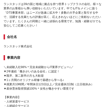
ランスタッドは39の国と地域に拠点を持つ世界トップクラスの会社。様々な
業界のお客様から厚い信頼をいただいています。中でもITをメインに扱う
「DTS事業本部」はニーズが急速に拡大中！多数の大手企業と取引する中
で、活躍する先輩たちの評価が高く、応えきれないほどにご依頼をいただい
ています。たくさんの同期と一緒に頑張れる環境です。知識・経験ゼロでも
安心してご応募ください！
会社名
ランスタッド株式会社
事業内容
＼未経験入社98%＊完全未経験からIT業界デビュー♪／
▼2年連続「働きがいのある会社」に認定！
▼既卒、第二新卒の方も大歓迎
▼1ヶ月間のオリジナル研修で基礎から学べる♪
▼残業月10時間／年間休日123日以上／完全週休2日制（土日祝休み）
▼産休育休取得実績100%＊女性が働きやすい環境です
【事業内容】
・人材派遣サービス
・人材紹介サービス