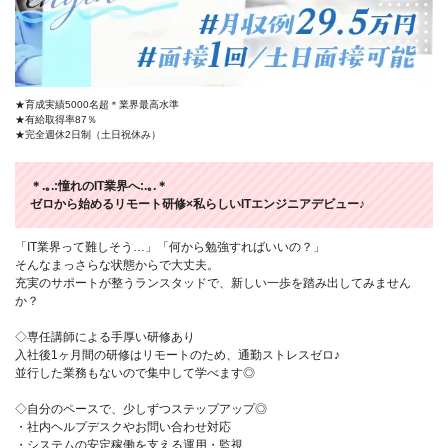
★育成実績5000名超＊業界最高水準
★有給取得率87％
★完全週休2日制（土日祝休み）
＊.｡.:憧れのIT業界へ:.｡.＊
ゼロから始めるリモート研修×私らしいITエンジニアデビュー♪
「IT業界って難しそう…」「何から勉強すればいいの？」
そんなまっさらな状態からで大丈夫。
充実のサポートが整うランスタッドで、新しい一歩を踏み出してみません
か？
◇専任講師による手厚い研修あり
入社後1ヶ月間の研修はリモートのため、通勤ストレスゼロ♪
並行した業務もないので集中して学べます◎
◇自分のペースで、少しずつステップアップ◎
・社内ヘルプデスクやお問い合わせ対応
・システムの安定稼働を支える運用・監視