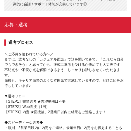
期的に会話！サポート体制が充実しています◎
応募・選考
選考プロセス
＼ご応募を迷われている方へ／
まずは、選考なしの「カジュアル面談」で話を聞いてみて、「これなら自分
でもできそう」と思ってから、正式に選考を受けるか決めても大丈夫です！
不明点やご不安な点を解消できるよう、しっかりお話しさせていただきま
す。
面接も、キャリア面談のような雰囲気で実施していますので、ぜひご応募お
待ちしています♪
▼選考フロー
【STEP1】書類選考 ★志望動機は不要
【STEP2】Web面接（1回）
【STEP3】内定 ★面接後、2営業日以内に結果をご連絡します！
◆スピーディーな選考◆
・原則、2営業日以内に内定をご連絡。最短当日に内定をお伝えすることも！