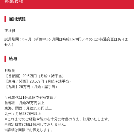
募集要項
雇用形態
正社員
試用期間：6ヶ月（研修中1ヶ月間は時給1670円／そのほか待遇変更はありま
せん）
給与
月収例：
【首都圏】29.5万円（月給＋諸手当）
【東海／関西】28.5万円（月給＋諸手当）
【九州】26万円（月給＋諸手当）
＼残業代は1分単位で全額支給／
首都圏：月給26万円以上
東海、関西：月給25万円以上
九州：月給23万円以上
※これまでのご経験や能力を十分に考慮のうえ、決定いたします。
※固定残業代制は採用しておりません。
※詳細は面接でお伝えします。