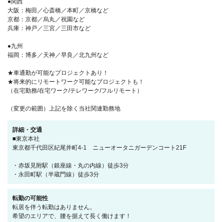
●関西
大阪：梅田／心斎橋／本町／京橋など
京都：京都／烏丸／祝園など
兵庫：神戸／三宮／三田市など
●九州
福岡：博多／天神／早良／北九州など
★車通勤が可能なプロジェクトあり！
★将来的にリモートワーク可能なプロジェクトも！
（在宅勤務/在宅ワーク/テレワーク/フルリモート）
（変更の範囲）上記を除く当社関連勤務地
詳細・交通
■東京本社
東京都千代田区紀尾井町4-1 ニューオータニガーデンコート21F
・赤坂見附駅（銀座線・丸の内線）徒歩3分
・永田町駅（半蔵門線）徒歩3分
転勤の可能性
転居を伴う転勤はありません。
希望のエリアで、腰を据えて長く働けます！