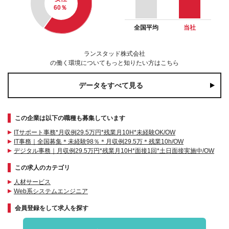
60
％
全国平均
当社
ランスタッド株式会社
の働く環境についてもっと知りたい方はこちら
データをすべて見る
この企業は以下の職種も募集しています
ITサポート事務*月収例29.5万円*残業月10H*未経験OK/OW
IT事務｜全国募集＊未経験98％＊月収例29.5万＊残業10h/OW
デジタル事務｜月収例29.5万円*残業月10H*面接1回*土日面接実施中/OW
この求人のカテゴリ
人材サービス
Web系システムエンジニア
会員登録をして求人を探す