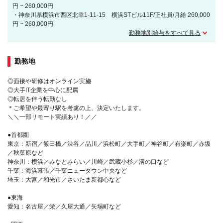
円 ~ 260,000円
・神奈川県横浜市西区北幸1-11-15 横浜STビル11F/正社員/月給 260,000
円 ~ 260,000円
勤務地別給与をすべて見る
勤務地
◎面接や研修はオンライン実施
◎大手IT企業を中心に配属
◎転居を伴う転勤なし
＊ご希望や最寄り駅を考慮の上、決定いたします。
＼＼一部リモート実績あり！／／
●首都圏
東京：新宿／飯田橋／渋谷／品川／浜松町／大手町／神谷町／有楽町／赤坂
／秋葉原など
神奈川：横浜／みなとみらい／川崎／武蔵小杉／溝の口など
千葉：海浜幕張／千葉ニュータウン中央など
埼玉：大宮／和光市／さいたま新都心など
●東海
愛知：名古屋／栄／久屋大通／矢場町など