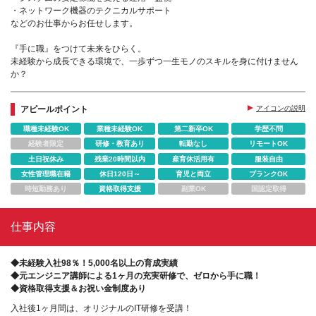
・ネットワーク機器のテクニカルサポート
などのお仕事からお任せします。
『手に職』をつけて未来をひらく。
未経験から成長できる環境で、一歩ずつ一生モノのスキルを身に付けません
か？
アピールポイント
アイコンの説明
職種未経験OK
業種未経験OK
第二新卒OK
学歴不問
経験者限定
研修・教育あり
転勤なし
リモートOK
土日祝休み
残業20時間以内
産育休活用有
服装自由
女性管理職在籍
休日120日～
育児と両立
ブランクOK
時短勤務あり
資格取得支援
副業OK
国認定取得
仕事内容
◆未経験入社98％！5,000名以上の育成実績
◆元エンジニア講師による1ヶ月の充実研修で、ゼロから手に職！
◆資格取得支援＆お祝い金制度あり
入社後1ヶ月間は、オリジナルのIT研修を受講！