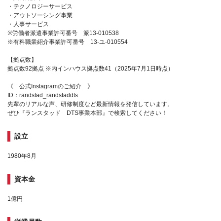
・テクノロジーサービス
・アウトソーシング事業
・人事サービス
※労働者派遣事業許可番号 派13-010538
※有料職業紹介事業許可番号 13-ユ-010554
【拠点数】
拠点数92拠点 ※内インハウス拠点数41（2025年7月1日時点）
《 公式Instagramのご紹介 》
ID：randstad_randstaddts
先輩のリアルな声、研修制度など最新情報を発信しています。
ぜひ『ランスタッド DTS事業本部』で検索してください！
設立
1980年8月
資本金
1億円