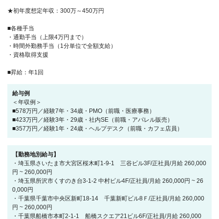
★初年度想定年収：300万～450万円
■各種手当
・通勤手当（上限4万円まで）
・時間外勤務手当（1分単位で全額支給）
・資格取得支援
■昇給：年1回
給与例
＜年収例＞
■578万円／経験7年・34歳・PMO（前職・医療事務）
■423万円／経験3年・29歳・社内SE（前職・アパレル販売）
■357万円／経験1年・24歳・ヘルプデスク（前職・カフェ店員）
【勤務地別給与】
・埼玉県さいたま市大宮区桜木町1-9-1 三谷ビル3F/正社員/月給 260,000
円 ~ 260,000円
・埼玉県所沢市くすのき台3-1-2 中村ビル4F/正社員/月給 260,000円 ~ 26
0,000円
・千葉県千葉市中央区新町18-14 千葉新町ビル8Ｆ/正社員/月給 260,000
円 ~ 260,000円
・千葉県船橋市本町2-1-1 船橋スクエア21ビル6F/正社員/月給 260,000