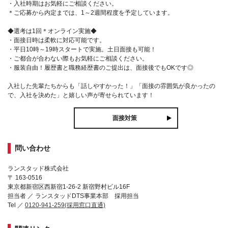
・入社時期はお気軽にご相談ください。
＊ご応募から内定までは、1～2週間程度を予定しています。
◆選考は1回＊オンライン実施◆
・面接日時は柔軟に対応可能です。
・平日10時～19時スタートで実施。土日面接も可能！
・ご都合が合わない際もお気軽にご相談ください。
・服装自由！履歴書と職務経歴書のご提出は、面接後でもOKです◎
入社した先輩たちからも「話しやすかった！」「面接の雰囲気が良かったの
で、入社を決めた」と嬉しい声が寄せられています！
面接対策
問い合わせ
ランスタッド株式会社
〒 163-0516
東京都新宿区西新宿1-26-2 新宿野村ビル16F
担当者 ／ ランスタッドDTS事業本部 採用担当
Tel ／
0120-941-259(採用窓口直通)