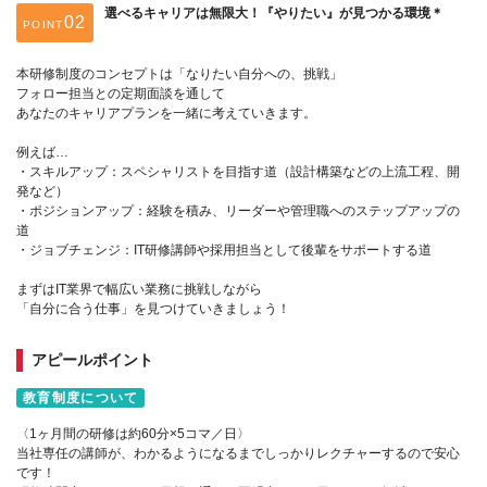
選べるキャリアは無限大！『やりたい』が見つかる環境＊
POINT
本研修制度のコンセプトは「なりたい自分への、挑戦」
フォロー担当との定期面談を通して
あなたのキャリアプランを一緒に考えていきます。
例えば…
・スキルアップ：スペシャリストを目指す道（設計構築などの上流工程、開
発など）
・ポジションアップ：経験を積み、リーダーや管理職へのステップアップの
道
・ジョブチェンジ：IT研修講師や採用担当として後輩をサポートする道
まずはIT業界で幅広い業務に挑戦しながら
「自分に合う仕事」を見つけていきましょう！
アピールポイント
教育制度について
〈1ヶ月間の研修は約60分×5コマ／日〉
当社専任の講師が、わかるようになるまでしっかりレクチャーするので安心
です！