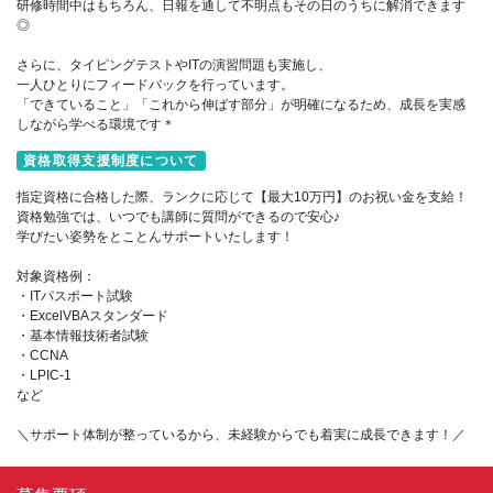
研修時間中はもちろん、日報を通して不明点もその日のうちに解消できます
◎
さらに、タイピングテストやITの演習問題も実施し、
一人ひとりにフィードバックを行っています。
「できていること」「これから伸ばす部分」が明確になるため、成長を実感
しながら学べる環境です＊
資格取得支援制度について
指定資格に合格した際、ランクに応じて【最大10万円】のお祝い金を支給！
資格勉強では、いつでも講師に質問ができるので安心♪
学びたい姿勢をとことんサポートいたします！
対象資格例：
・ITパスポート試験
・ExcelVBAスタンダード
・基本情報技術者試験
・CCNA
・LPIC-1
など
＼サポート体制が整っているから、未経験からでも着実に成長できます！／