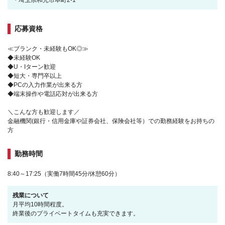
・埼玉県和光市本町2-1
応募資格
≪ブランク・未経験もOK◎≫
◆未経験OK
◆U・Iターン歓迎
◆短大・専門卒以上
◆PCの入力作業が出来る方
◆端末操作や電話応対が出来る方
＼こんな方も歓迎します／
金融機関(銀行・信用金庫や証券会社、保険会社等）での勤務経験をお持ちの
方
勤務時間
8:40～17:25（実働7時間45分/休憩60分）
残業について
月平均10時間程度。
終業後のプライベートタイムも充実できます。