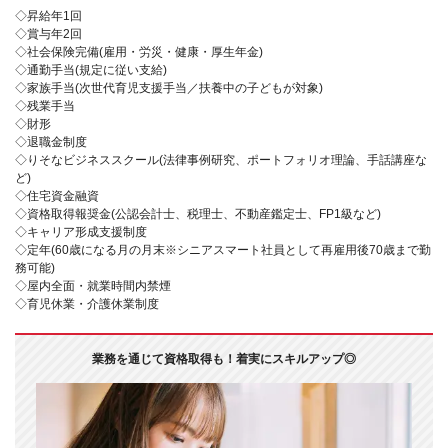
◇昇給年1回
◇賞与年2回
◇社会保険完備(雇用・労災・健康・厚生年金)
◇通勤手当(規定に従い支給)
◇家族手当(次世代育児支援手当／扶養中の子どもが対象)
◇残業手当
◇財形
◇退職金制度
◇りそなビジネススクール(法律事例研究、ポートフォリオ理論、手話講座な
ど)
◇住宅資金融資
◇資格取得報奨金(公認会計士、税理士、不動産鑑定士、FP1級など)
◇キャリア形成支援制度
◇定年(60歳になる月の月末※シニアスマート社員として再雇用後70歳まで勤
務可能)
◇屋内全面・就業時間内禁煙
◇育児休業・介護休業制度
業務を通じて資格取得も！着実にスキルアップ◎