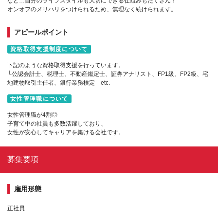
など…自分のライフスタイルも大切にできる仕組みもたくさん！
オンオフのメリハリをつけられるため、無理なく続けられます。
アピールポイント
資格取得支援制度について
下記のような資格取得支援を行っています。
└公認会計士、税理士、不動産鑑定士、証券アナリスト、FP1級、FP2級、宅
地建物取引主任者、銀行業務検定 etc.
女性管理職について
女性管理職が4割◎
子育て中の社員も多数活躍しており、
女性が安心してキャリアを築ける会社です。
募集要項
雇用形態
正社員