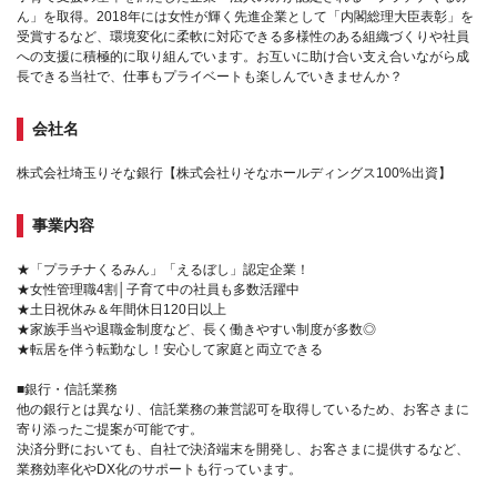
ん」を取得。2018年には女性が輝く先進企業として「内閣総理大臣表彰」を
受賞するなど、環境変化に柔軟に対応できる多様性のある組織づくりや社員
への支援に積極的に取り組んでいます。お互いに助け合い支え合いながら成
長できる当社で、仕事もプライベートも楽しんでいきませんか？
会社名
株式会社埼玉りそな銀行【株式会社りそなホールディングス100%出資】
事業内容
★「プラチナくるみん」「えるぼし」認定企業！
★女性管理職4割│子育て中の社員も多数活躍中
★土日祝休み＆年間休日120日以上
★家族手当や退職金制度など、長く働きやすい制度が多数◎
★転居を伴う転勤なし！安心して家庭と両立できる
■銀行・信託業務
他の銀行とは異なり、信託業務の兼営認可を取得しているため、お客さまに
寄り添ったご提案が可能です。
決済分野においても、自社で決済端末を開発し、お客さまに提供するなど、
業務効率化やDX化のサポートも行っています。