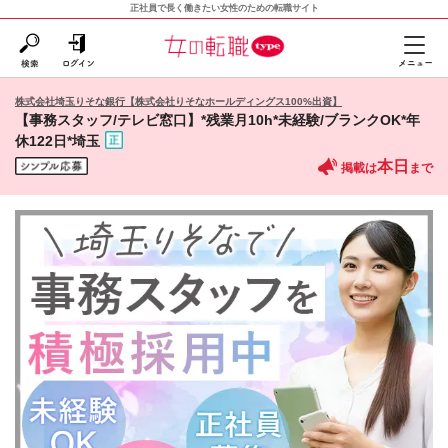
正社員で長く働きたい女性のための転職サイト
株式会社埼玉りそな銀行【株式会社りそなホールディングス100%出資】
【事務スタッフ/テレビ窓口】*残業月10h*未経験/ブランクOK*年
休122日*埼玉
本日
掲載は
まで