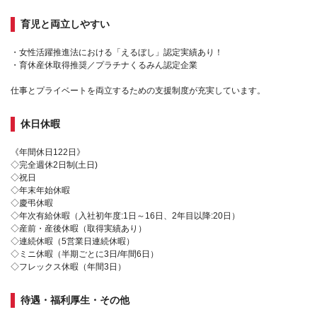
育児と両立しやすい
・女性活躍推進法における「えるぼし」認定実績あり！
・育休産休取得推奨／プラチナくるみん認定企業
仕事とプライベートを両立するための支援制度が充実しています。
休日休暇
《年間休日122日》
◇完全週休2日制(土日)
◇祝日
◇年末年始休暇
◇慶弔休暇
◇年次有給休暇（入社初年度:1日～16日、2年目以降:20日）
◇産前・産後休暇（取得実績あり）
◇連続休暇（5営業日連続休暇）
◇ミニ休暇（半期ごとに3日/年間6日）
◇フレックス休暇（年間3日）
待遇・福利厚生・その他