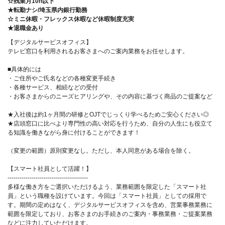
☆残業月10h以下
★転勤ナシ/埼玉県内銀行勤務
☆ミニ休暇・フレックス休暇など休暇制度充実
★退職金あり
【デジタルサービスオフィス】
テレビ窓口を利用されるお客さまへのご案内業務をお任せします。
■具体的には
・ご住所やご氏名などの各種変更手続き
・各種サービス、相続などの受付
・お客さまからのニーズヒアリングや、その内容に基づく商品のご提案など
★入社後は約1ヶ月間の研修とOJTでじっくり学べるためご安心ください◎
★店頭窓口に比べより専門性の高い対応を行うため、自分の人生にも役立て
る知識を働きながら身に付けることができます！
（変更の範囲）原則変更なし。ただし、本人同意がある場合を除く。
【スマート社員として活躍！】
----------------------------------------
多様な働き方をご選択いただけるよう、業務範囲を限定した「スマート社
員」という職種を設けています。今回は「スマート社員」としての採用で
す。期間の定めはなく、デジタルサービスオフィスを含め、営業事務業務に
範囲を限定しており、お客さまのお手続きのご案内・事務業務・ご提案業務
などに注力していただけます。