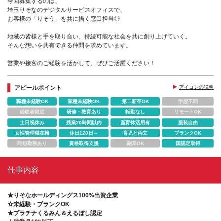
今回募集するのは、
埼玉りそなのデジタルサービスオフィスで、
お客様の「りそう」を共に描く窓口担当◎
地域の皆様と手を取り合い、持続可能な社会を共に創り上げていく。
そんな想いを共有できる仲間を求めています。
営業や接客のご経験を活かして、ぜひご活躍ください！
アピールポイント
アイコンの説明
職種未経験OK
業種未経験OK
第二新卒OK
学歴不問
経験者限定
研修・教育あり
転勤なし
リモートOK
土日祝休み
残業20時間以内
産育休活用有
服装自由
女性管理職在籍
休日120日～
育児と両立
ブランクOK
時短勤務あり
資格取得支援
副業OK
国認定取得
仕事内容
★りそなホールディングス100%出資企業
☆未経験・ブランクOK
★プラチナくるみん＆えるぼし認定