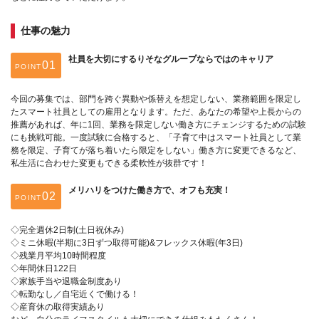
仕事の魅力
社員を大切にするりそなグループならではのキャリア
POINT
今回の募集では、部門を跨ぐ異動や係替えを想定しない、業務範囲を限定し
たスマート社員としての雇用となります。ただ、あなたの希望や上長からの
推薦があれば、年に1回、業務を限定しない働き方にチェンジするための試験
にも挑戦可能。一度試験に合格すると、「子育て中はスマート社員として業
務を限定、子育てが落ち着いたら限定をしない」働き方に変更できるなど、
私生活に合わせた変更もできる柔軟性が抜群です！
メリハリをつけた働き方で、オフも充実！
POINT
◇完全週休2日制(土日祝休み)
◇ミニ休暇(半期に3日ずつ取得可能)&フレックス休暇(年3日)
◇残業月平均10時間程度
◇年間休日122日
◇家族手当や退職金制度あり
◇転勤なし／自宅近くで働ける！
◇産育休の取得実績あり