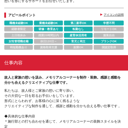
想いを形にするサポートをお任せいたします。
アピールポイント
アイコンの説明
職種未経験OK
業種未経験OK
第二新卒OK
学歴不問
経験者限定
研修・教育あり
転勤なし
リモートOK
土日祝休み
残業20時間以内
産育休活用有
服装自由
女性管理職在籍
休日120日～
育児と両立
ブランクOK
時短勤務あり
資格取得支援
副業OK
国認定取得
仕事内容
故人と家族の想いを汲み、メモリアルコーナーを制作・装飾。感謝と感動を
分かち合えるクリエイティブな仕事です。
私たちは、故人様とご家族の想いに寄り添い、
その大切な一日を彩るお手伝いをしています。
形式にとらわれず、お客様の心に深く残るような
クリエイティブな制作を通して、感謝と感動を分かち合える尊い仕事です 。
◆具体的な仕事内容
＊施行部との打ち合わせを通じて、メモリアルコーナーの装飾スタイルを決
定