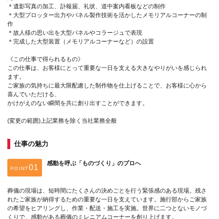
＊遺影写真の加工、訃報届、礼状、道中案内看板などの制作
＊大型プロッター出力やパネル製作技術を活かしたメモリアルコーナーの制
作
＊故人様の思い出を大型パネルやコラージュで表現
＊完成した大型装置（メモリアルコーナーなど）の設置
《この仕事で得られるもの》
この仕事は、お客様にとって重要な一日を支える大きなやりがいを感じられ
ます。
ご家族の気持ちに最大限配慮した制作物を仕上げることで、お客様に心から
喜んでいただける、
かけがえのない瞬間を共に創り出すことができます。
(変更の範囲)上記業務を除く当社業務全般
仕事の魅力
感動を呼ぶ「ものづくり」のプロへ
POINT
葬儀の現場は、短時間にたくさんの決めごとを行う緊張感のある現場。残さ
れたご家族が納得するための重要な一日を支えています。施行部からご家族
の希望をヒアリングし、作業・配送・施工を実施。世界に二つとないモノづ
くりで、感動がある葬儀のミレニアムコーナーを創り上げます。