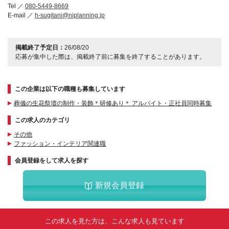
Tel ／
080-5449-8669
E-mail ／
h-sugitani@niplanning.jp
掲載終了予定日：
26/08/20
応募が集中した際は、掲載終了前に募集を終了することがあります。
この企業は以下の職種も募集しています
葬儀の生花祭壇の制作・装飾＊研修あり＊ アルバイト・正社員同時募集
この求人のカテゴリ
その他
ファッション・インテリア関連職
会員登録をして求人を探す
新規会員登録
この求人を見た方は、こんな求人も見ています