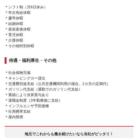
＊シフト制（月6日休み）
＊年次有給休暇
＊慶弔休暇
＊結婚休暇
＊産前産後休暇
＊育児休暇
＊介護休暇
＊その他特別休暇
待遇・福利厚生・その他
＊社会保険完備
＊キャンピングカー貸出
＊交通費別途支給（公共交通機関利用の場合、1カ月の定期代）
＊ガソリン代支給（通勤でのガソリン代支給）
＊業績により決算賞与あり
＊退職金制度（3年勤務後に支給）
＊インフルエンザ予防接種
＊社用携帯支給
＊屋内禁煙
地元でこれからも働き続けたいなら当社がピッタリ！