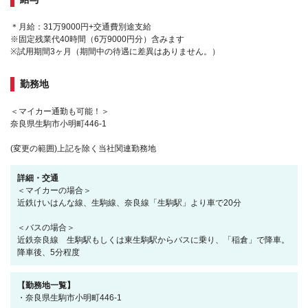
＊月給：31万9000円+交通費別途支給
※固定残業代40時間（6万9000円分）含みます
※試用期間3ヶ月（期間中の待遇に差異はありません。）
勤務地
＜マイカー通勤も可能！＞
奈良県生駒市小明町446-1
(変更の範囲)上記を除く当社関連勤務地
詳細・交通
＜マイカーの場合＞
近鉄けいはんな線、生駒線、奈良線「生駒駅」より車で20分
＜バスの場合＞
近鉄奈良線 生駒駅もしくは東生駒駅からバスに乗り、「稲倉」で降車。
降車後、5分程度
【勤務地一覧】
・奈良県生駒市小明町446-1