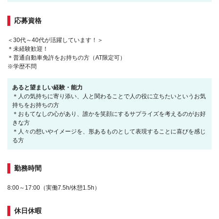
応募資格
＜30代～40代が活躍しています！＞
＊未経験歓迎！
＊普通自動車免許をお持ちの方（AT限定可）
※学歴不問
あると望ましい経験・能力
＊人の気持ちに寄り添い、人と関わることで人の役に立ちたいというお気
持ちをお持ちの方
＊おもてなしの心があり、誰かを笑顔にするサプライズを考えるのがお好
きな方
＊人々の想いやイメージを、形あるものとして表現することに喜びを感じ
る方
勤務時間
8:00～17:00（実働7.5h/休憩1.5h）
休日休暇