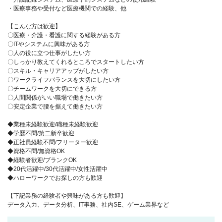
・医療事務や受付など医療機関での経験、他
【こんな方は歓迎】
〇医療・介護・看護に関する経験がある方
〇ITやシステムに興味がある方
〇人の役に立つ仕事がしたい方
〇しっかり教えてくれるところでスタートしたい方
〇スキル・キャリアアップがしたい方
〇ワークライフバランスを大切にしたい方
〇チームワークを大切にできる方
〇人間関係がいい職場で働きたい方
〇安定企業で腰を据えて働きたい方
◆業種未経験歓迎/職種未経験歓迎
◆学歴不問/第二新卒歓迎
◆正社員経験不問/フリーター歓迎
◆資格不問/無資格OK
◆経験者歓迎/ブランクOK
◆20代活躍中/30代活躍中/女性活躍中
◆ハローワークでお探しの方も歓迎
【下記業務の経験者や興味がある方も歓迎】
データ入力、データ分析、IT事務、社内SE、ゲーム業界など