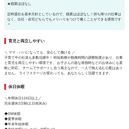
★残業ほぼなし
定時退社を基本方針としているので、残業はほぼなし！持ち帰りの仕事は
なく、出社・在宅どちらでもメリハリをつけて働くことができる環境です
＊
育児と両立しやすい
＼ ママ・パパになっても、安心して働ける ／
子育て中の社員も多数活躍中！ 時短勤務や勤務時間の調整制度があり、仕事
と育児を両立しやすい環境です。 お子さんの急な発熱時などのお休みにも柔
軟に対応。 チームでサポートし合う風土なので、一人で抱え込む心配はあり
ません。 ライフステージが変わっても、あなたらしく活躍できます。
休日休暇
＼年間休日124日以上／
完全週休2日制(土日祝休み)
◆GW休暇
◆夏季休暇
◆年末年始休暇