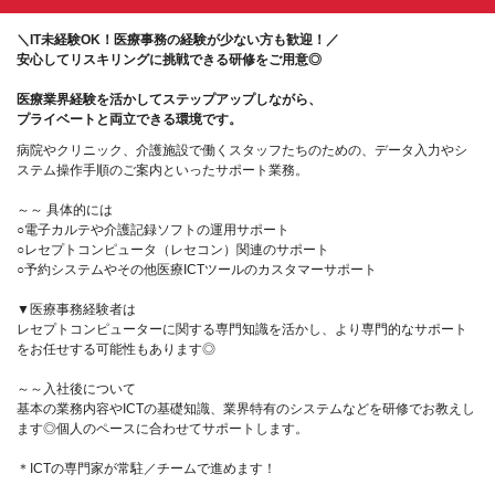
＼IT未経験OK！医療事務の経験が少ない方も歓迎！／
安心してリスキリングに挑戦できる研修をご用意◎
医療業界経験を活かしてステップアップしながら、
プライベートと両立できる環境です。
病院やクリニック、介護施設で働くスタッフたちのための、データ入力やシ
ステム操作手順のご案内といったサポート業務。
～～ 具体的には
○電子カルテや介護記録ソフトの運用サポート
○レセプトコンピュータ（レセコン）関連のサポート
○予約システムやその他医療ICTツールのカスタマーサポート
▼医療事務経験者は
レセプトコンピューターに関する専門知識を活かし、より専門的なサポート
をお任せする可能性もあります◎
～～入社後について
基本の業務内容やICTの基礎知識、業界特有のシステムなどを研修でお教えし
ます◎個人のペースに合わせてサポートします。
＊ICTの専門家が常駐／チームで進めます！