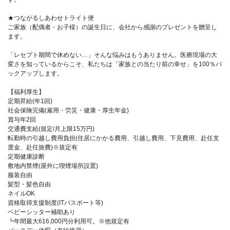
★つながるしあわせトライト便
ご家族（配偶者・お子様）の誕生日に、会社から感謝のプレゼントを贈呈し
ます。
「レセプト期間で休めない…」そんな悩みはもうありません。医療現場の大
変さを知っているからこそ、私たちは「家族との当たり前の幸せ」を100％バ
ックアップします。
【福利厚生】
定期昇給(年1回)
社会保険完備(雇用・労災・健康・厚生年金)
賞与年2回
交通費支給(規定/月上限15万円)
転勤時の引越し費用負担(住居にかかる費用、引越し費用、下見費用、赴任支
度金、赴任旅費)※規定有
定期健康診断
敷地内禁煙(屋外に喫煙場所設置)
服装自由
髪型・髪色自由
ネイルOK
資格取得支援制度(ITパスポート等)
ベビーシッター補助あり
┗年間最大616,000円分利用可。※他規定有