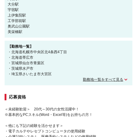
大分駅
宇宿駅
上伊集院駅
工学部前駅
奥武山公園駅
美栄橋駅
【勤務地一覧】
・北海道札幌市中央区北4条西4丁目
・北海道帯広市
・宮城県仙台市青葉区
・茨城県水戸市
・埼玉県さいたま市大宮区
勤務地一覧をすべて見る
応募資格
＜未経験歓迎＞ 20代～30代の女性活躍中！
※基本的なPCスキル(Word・Excel等)をお持ちの方！
＜他にも下記の経験を活かせます＞
・電子カルテやレセプトコンピュータの使用経験
・介護記録システム、医療予約システムなどの使用経験