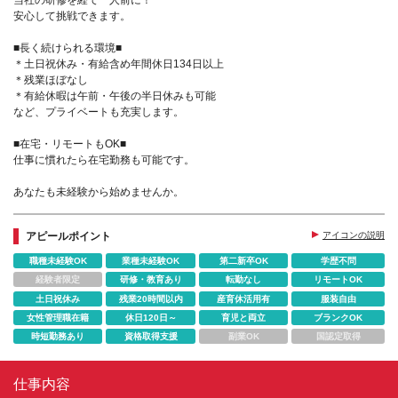
当社の研修を経て一人前に！
安心して挑戦できます。
■長く続けられる環境■
＊土日祝休み・有給含め年間休日134日以上
＊残業ほぼなし
＊有給休暇は午前・午後の半日休みも可能
など、プライベートも充実します。
■在宅・リモートもOK■
仕事に慣れたら在宅勤務も可能です。
あなたも未経験から始めませんか。
アピールポイント
アイコンの説明
職種未経験OK
業種未経験OK
第二新卒OK
学歴不問
経験者限定
研修・教育あり
転勤なし
リモートOK
土日祝休み
残業20時間以内
産育休活用有
服装自由
女性管理職在籍
休日120日～
育児と両立
ブランクOK
時短勤務あり
資格取得支援
副業OK
国認定取得
仕事内容