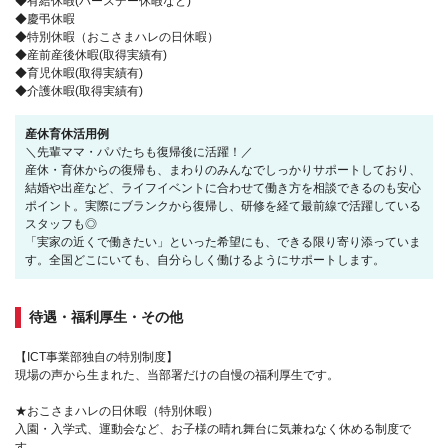
◆有給休暇(バースデー休暇など)
◆慶弔休暇
◆特別休暇（おこさまハレの日休暇）
◆産前産後休暇(取得実績有)
◆育児休暇(取得実績有)
◆介護休暇(取得実績有)
産休育休活用例
＼先輩ママ・パパたちも復帰後に活躍！／
産休・育休からの復帰も、まわりのみんなでしっかりサポートしており、
結婚や出産など、ライフイベントに合わせて働き方を相談できるのも安心
ポイント。実際にブランクから復帰し、研修を経て最前線で活躍している
スタッフも◎
「実家の近くで働きたい」といった希望にも、できる限り寄り添っていま
す。全国どこにいても、自分らしく働けるようにサポートします。
待遇・福利厚生・その他
【ICT事業部独自の特別制度】
現場の声から生まれた、当部署だけの自慢の福利厚生です。
★おこさまハレの日休暇（特別休暇）
入園・入学式、運動会など、お子様の晴れ舞台に気兼ねなく休める制度で
す。