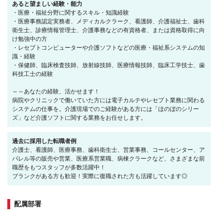
あると望ましい経験・能力
・医療・福祉分野に関するスキル・知識経験
・医療事務認定実務者、メディカルクラーク、看護師、介護福祉士、歯科
衛生士、診療情報管理士、介護事務などの有資格者、または資格取得に向
け勉強中の方
・レセプトコンピューターや介護ソフトなどの医療・福祉系システムの知
識・経験
・保健師、臨床検査技師、放射線技師、医療情報技師、臨床工学技士、歯
科技工士の経験
～～あなたの経験、活かせます！
病院やクリニックで働いていた方には電子カルテやレセプト業務に関わる
システムの仕事を。介護現場でのご経験がある方には「ほのぼのシリー
ズ」など介護ソフトに関する業務をお任せします。
過去に採用した転職者例
介護士、看護師、医療事務、歯科衛生士、営業事務、コールセンター、ア
パレル等の販売や営業、医療系営業職、病棟クラークなど、さまざまな前
職歴をもつスタッフが多数活躍中！
ブランクがある方も歓迎！実際に復職された方も活躍しています◎
配属部署