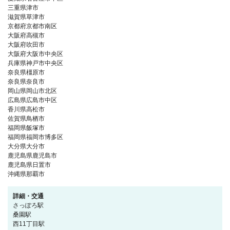
三重県津市
滋賀県草津市
京都府京都市南区
大阪府高槻市
大阪府吹田市
大阪府大阪市中央区
兵庫県神戸市中央区
奈良県橿原市
奈良県奈良市
岡山県岡山市北区
広島県広島市中区
香川県高松市
佐賀県鳥栖市
福岡県飯塚市
福岡県福岡市博多区
大分県大分市
鹿児島県鹿児島市
鹿児島県日置市
沖縄県那覇市
詳細・交通
さっぽろ駅
桑園駅
西11丁目駅