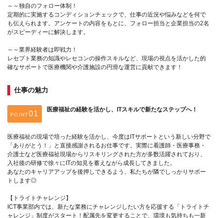
～～独自のフォロー体制！
定期的に実施するコンディションチェックで、仕事の近況や悩みなどを何で
も伝えられます。アンケートの内容をもとに、フォロー担当と企業担当の2名
がスピーディーに解決します。
～～業界経験者は即戦力！
レセプト業務の知識やレセコンの操作スキルなど、現場の視点を活かした的
確なサポートで医療機関や介護施設の円滑な運営に貢献できます！
仕事の魅力
医療福祉の経験を活かし、ITスキルで新たなステップへ！
POINT
医療福祉の現場で培った経験を活かし、今度はITサポートという新しい分野で
「ありがとう！」と直接感謝されるお仕事です。実際に看護師・医療事務・
介護士など医療福祉現場からリスキリングされた方が多数活躍されており、
入社後の研修で徐々にITの知見を蓄えながら成長してきました。
あなたのキャリアアップを後押しできるよう、私たちが隣でしっかりサポー
トします◎
【トライトチャレンジ】
ICT事業部内では、新たな業務にチャレンジしたい方を応援する「トライトチ
ャレンジ」制度がスタート！配属先を変更することで、環境も気持ちも一新