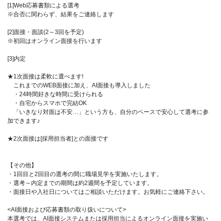
[1]Web応募書類による選考
※合否に関わらず、結果をご連絡します
[2]面接・面談(2～3回を予定)
※初回はオンライン面接を行います
[3]内定
★1次面接は柔軟に選べます!
これまでのWEB面接に加え、AI面接も導入しました
・24時間好きな時間に受けられる
・自宅からスマホで完結OK
「いきなり対面は不安…」という方も、自分のペースで安心して選考に参
加できます♪
★2次面接は[採用担当者]との面接です
【その他】
・1回目と2回目の選考の間に職場見学を実施いたします。
・選考～内定までの期間は約2週間を予定しています。
・面接日や入社日についてはご相談いただけます。お気軽にご連絡下さい。
<AI面接および応募書類の取り扱いについて>
本選考では、AI面接システムまたは採用担当によるオンライン面接を実施い