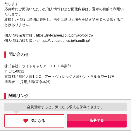
たします。
応募時にご提供いただいた個人情報および面接内容は、選考の目的で利用い
たします。
取得した情報は適切に管理し、法令に基づく場合を除き第三者へ提供するこ
とはありません。
個人情報保護方針：https://tryt-career.co.jp/privacypolicy/
個人情報の取り扱い：https://tryt-career.co.jp/handling/
問い合わせ
株式会社トライトキャリア ＩＣＴ事業部
〒 141-0032
東京都品川区大崎1-2-2 アートヴィレッジ大崎セントラルタワー17F
担当者 ／ 採用担当(東京本社)
関連リンク
会員登録すると、気になる求人を保存できます。
企業HP
フォトクリップ
応募する
気になる