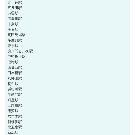
北千住駅
五反田駅
渋谷駅
信濃町駅
十条駅
千石駅
高田馬場駅
多摩川駅
東京駅
虎ノ門ヒルズ駅
中野坂上駅
成増駅
西葛西駅
日本橋駅
八幡山駅
初台駅
浜松町駅
半蔵門駅
町屋駅
三越前駅
用賀駅
六本木駅
新横浜駅
北五泉駅
新潟駅