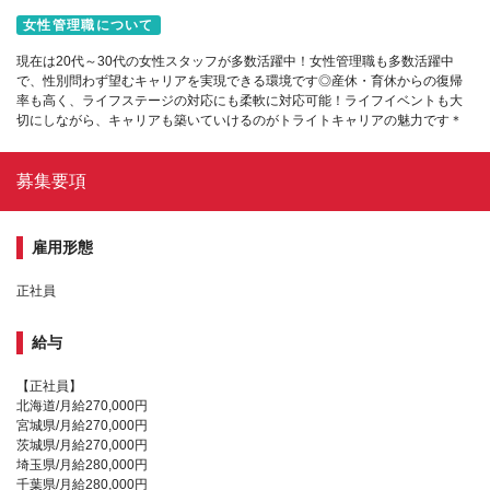
女性管理職について
現在は20代～30代の女性スタッフが多数活躍中！女性管理職も多数活躍中
で、性別問わず望むキャリアを実現できる環境です◎産休・育休からの復帰
率も高く、ライフステージの対応にも柔軟に対応可能！ライフイベントも大
切にしながら、キャリアも築いていけるのがトライトキャリアの魅力です＊
募集要項
雇用形態
正社員
給与
【正社員】
北海道/月給270,000円
宮城県/月給270,000円
茨城県/月給270,000円
埼玉県/月給280,000円
千葉県/月給280,000円