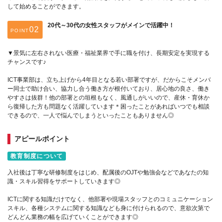
して始めることができます。
20代～30代の女性スタッフがメインで活躍中！
POINT
▼景気に左右されない医療・福祉業界で手に職を付け、長期安定を実現する
チャンスです♪
ICT事業部は、立ち上げから4年目となる若い部署ですが、だからこそメンバ
ー同士で助け合い、協力し合う働き方が根付いており、居心地の良さ、働き
やすさは抜群！他の部署との垣根もなく、風通しがいいので、産休・育休か
ら復帰した方も問題なく活躍しています＊困ったことがあればいつでも相談
できるので、一人で悩んでしまうといったこともありません◎
アピールポイント
教育制度について
入社後は丁寧な研修制度をはじめ、配属後のOJTや勉強会などであなたの知
識・スキル習得をサポートしていきます◎
ICTに関する知識だけでなく、他部署や現場スタッフとのコミュニケーション
スキル、各種システムに関する知識なども身に付けられるので、意欲次第で
どんどん業務の幅を広げていくことができます◎