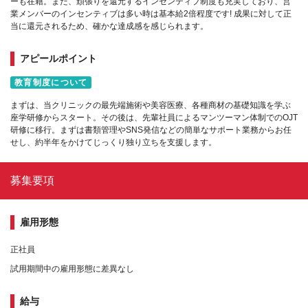
ーも在籍。また、頑張りを還元するインセンティブ制度も充実しており、営
業メンバーのインセンティブは多い時は基本給2倍程度です! 成果に対して正
当に還元されるため、確かな達成感を感じられます。
アピールポイント
教育制度について
まずは、当クリニックの最先端施術や美容医療、各種商材の基礎知識を学ぶ
座学研修からスタート。その後は、先輩社員によるマンツーマン体制でのOJT
研修に移行。まずは書類管理やSNS発信などの簡単なサポート業務からお任
せし、約半年をかけてじっくり独り立ちを支援します。
募集要項
雇用形態
正社員
試用期間中の雇用形態に差異なし
給与