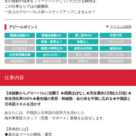
生の感動や成果をフィードバックしていただける瞬間は、
この仕事ならではの醍醐味。
一歩上のグローバル人材へステップアップしませんか？
アピールポイント
アイコンの説明
職種未経験OK
業種未経験OK
第二新卒OK
学歴不問
経験者限定
研修・教育あり
転勤なし
リモートOK
土日祝休み
残業20時間以内
産育休活用有
服装自由
女性管理職在籍
休日120日～
育児と両立
ブランクOK
時短勤務あり
資格取得支援
副業OK
国認定取得
仕事内容
【未経験からグローバルに活躍!】★残業ほぼなし★完全週休2日制(土日祝) ★
有休消化率100%★最先端の美容・幹細胞・金の糸を中国に広める★中国語と
日本語スキルを活かす
あなたには、中国語と日本語の語学力を活かした
海外事業部スタッフ（営業・サポート）業務をお任せします。
【具体的には】
◆展示会ブースの開拓・運営