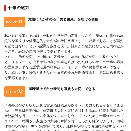
仕事の魅力
究極に人が求める「美と健康」を届ける価値
POINT
私たちが提案するのは、一時的な見た目の変化ではなく、身体の内側から本
質的な若返りや健康を促す最先端の予防医療です。「健康であることが当た
り前ではない」という認識が広まる現代、誰もが究極的に欲しがる商材だか
らこそ、絶対の自信を持って提案できます。
さらに、施術を受けた中国のお客様から「本当に施術を受けて良かった!」
と、ストレートな成果や生の喜びの声を直接いただけるのがこの仕事の最大
の面白さ。単なる語学活用の枠を超え、オーナー様やお客様と深くつなが
り、親しい友人関係を築きながら日本の優れた医療技術を世界に広める誇り
を実感できます。
19時退社で自分時間も家族も大切にできる
POINT
「海外とのやり取りがある営業職は残業が多そう」と思われるかもしれませ
んが、当社は基本的に【残業ほぼなし・定時退社】を徹底。時差を考慮した
業務設計を行い、チーム全体でフォローし合っているため、仕事終わりのプ
ライベート時間や、家族との大切な時間を毎日しっかり確保できます。有給
休暇の取得率も100%を維持しており、連休を取得して母国に帰省するメンバ