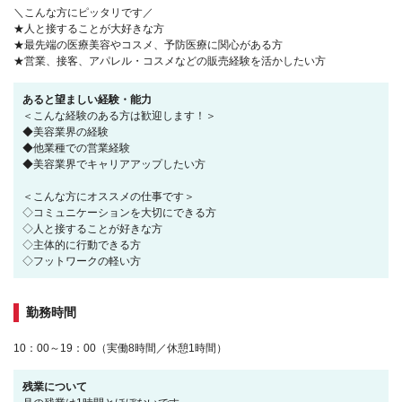
＼こんな方にピッタリです／
★人と接することが大好きな方
★最先端の医療美容やコスメ、予防医療に関心がある方
★営業、接客、アパレル・コスメなどの販売経験を活かしたい方
あると望ましい経験・能力
＜こんな経験のある方は歓迎します！＞
◆美容業界の経験
◆他業種での営業経験
◆美容業界でキャリアアップしたい方
＜こんな方にオススメの仕事です＞
◇コミュニケーションを大切にできる方
◇人と接することが好きな方
◇主体的に行動できる方
◇フットワークの軽い方
勤務時間
10：00～19：00（実働8時間／休憩1時間）
残業について