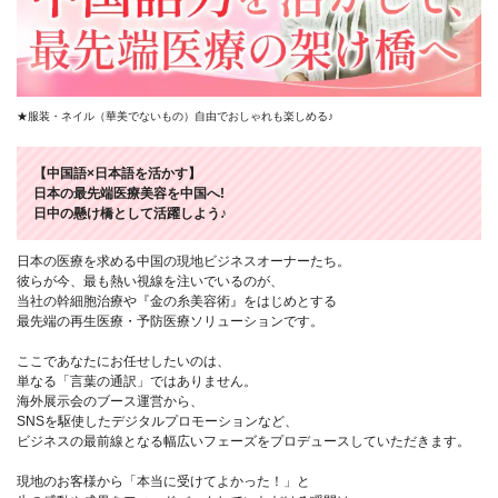
★服装・ネイル（華美でないもの）自由でおしゃれも楽しめる♪
【中国語×日本語を活かす】
日本の最先端医療美容を中国へ!
日中の懸け橋として活躍しよう♪
日本の医療を求める中国の現地ビジネスオーナーたち。
彼らが今、最も熱い視線を注いでいるのが、
当社の幹細胞治療や『金の糸美容術』をはじめとする
最先端の再生医療・予防医療ソリューションです。
ここであなたにお任せしたいのは、
単なる「言葉の通訳」ではありません。
海外展示会のブース運営から、
SNSを駆使したデジタルプロモーションなど、
ビジネスの最前線となる幅広いフェーズをプロデュースしていただきます。
現地のお客様から「本当に受けてよかった！」と