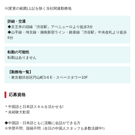
※(変更の範囲)上記を除く当社関連勤務地
詳細・交通
◆京王井の頭線「渋谷駅」アベニューロより徒歩3分
◆山手線・埼京線・湘南新宿ライン・銀座線「渋谷駅」中央改札より徒歩
6分
転勤の可能性
転勤はありません
【勤務地一覧】
・東京都渋谷区円山町3-6 E・スペースタワー10F
応募資格
＊中国語と日本語スキルを活かせる!
＊未経験大歓迎
◆中国語・日本語ともに流暢に会話ができる方
※学歴不問、国籍不問（在日の中国人スタッフも多数活躍中!）