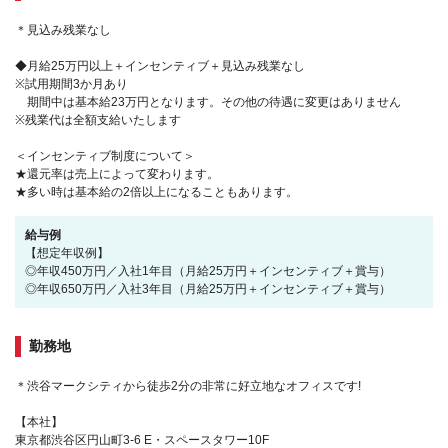
＊見込み残業なし
◆月給25万円以上＋インセンティブ＋見込み残業なし
※試用期間3か月あり
期間中は基本給23万円となります。その他の待遇に変更はありません
※残業代は全額支給いたします
＜インセンティブ制度について＞
★還元率は売上によって変わります。
★多い時は基本給の2倍以上になることもあります。
給与例
【想定年収例】
◎年収450万円／入社1年目（月給25万円＋インセンティブ＋賞与）
◎年収650万円／入社3年目（月給25万円＋インセンティブ＋賞与）
勤務地
＊渋谷マークシティから徒歩2分の非常に好立地なオフィスです!
【本社】
東京都渋谷区円山町3-6 E・スペースタワー10F