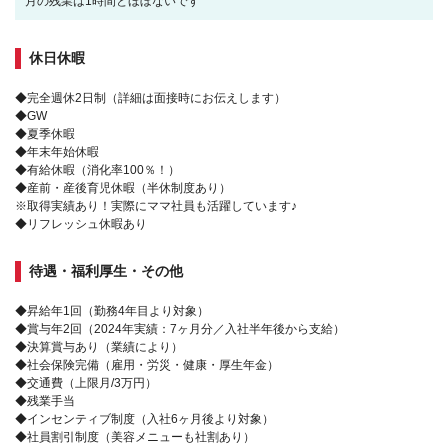
月の残業は1時間とほぼないです
休日休暇
◆完全週休2日制（詳細は面接時にお伝えします）
◆GW
◆夏季休暇
◆年末年始休暇
◆有給休暇（消化率100％！）
◆産前・産後育児休暇（半休制度あり）
※取得実績あり！実際にママ社員も活躍しています♪
◆リフレッシュ休暇あり
待遇・福利厚生・その他
◆昇給年1回（勤務4年目より対象）
◆賞与年2回（2024年実績：7ヶ月分／入社半年後から支給）
◆決算賞与あり（業績により）
◆社会保険完備（雇用・労災・健康・厚生年金）
◆交通費（上限月/3万円）
◆残業手当
◆インセンティブ制度（入社6ヶ月後より対象）
◆社員割引制度（美容メニューも社割あり）