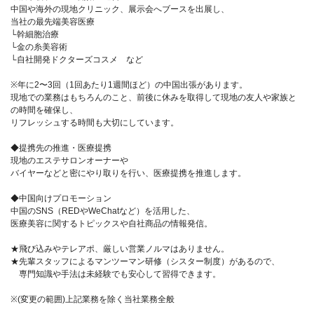
中国や海外の現地クリニック、展示会へブースを出展し、
当社の最先端美容医療
└幹細胞治療
└金の糸美容術
└自社開発ドクターズコスメ など
※年に2〜3回（1回あたり1週間ほど）の中国出張があります。
現地での業務はもちろんのこと、前後に休みを取得して現地の友人や家族と
の時間を確保し、
リフレッシュする時間も大切にしています。
◆提携先の推進・医療提携
現地のエステサロンオーナーや
バイヤーなどと密にやり取りを行い、医療提携を推進します。
◆中国向けプロモーション
中国のSNS（REDやWeChatなど）を活用した、
医療美容に関するトピックスや自社商品の情報発信。
★飛び込みやテレアポ、厳しい営業ノルマはありません。
★先輩スタッフによるマンツーマン研修（シスター制度）があるので、
専門知識や手法は未経験でも安心して習得できます。
※(変更の範囲)上記業務を除く当社業務全般