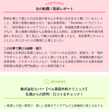
女の転職！取材レポート
取材を通じて感じたのは社員の皆さんが本当に生き生きと働いているという
こと。美容と医療を融合させた『金の糸美容術』『Re:belleハーブピーリン
グ』『自社商品スキンケアコスメ』をはじめ、幹細胞治療や血液クレンジン
グなど、美と健康の両面からお客様を支える同社。定着率95％や昨年賞与実
績6ヶ月分など、長く安心して働ける体制も整っており、美容業界にチャレン
ジしたい方にぴったりの職場だと感じました♪
この仕事で磨ける経験・能力
中国語と日本語を高度に活かした「グローバルな交渉力・折衝力」や「海外
プロモーション能力」がしっかりと身につきます。また、幹細胞治療や金の
糸美容術、ドクターズコスメなど、今後さらなる成長が期待される最先端美
容医療の高度な専門知識も一から習得可能です。
株式会社エバー【ベル美容外科クリニック】
社員からの評判・口コミをチェック！
風通しの良い環境で、新しい提案やアイデアなども積極的に取り入れても