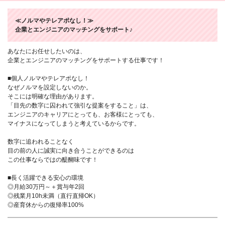
≪ノルマやテレアポなし！≫
企業とエンジニアのマッチングをサポート♪
あなたにお任せしたいのは、
企業とエンジニアのマッチングをサポートする仕事です！
■個人ノルマやテレアポなし！
なぜノルマを設定しないのか。
そこには明確な理由があります。
「目先の数字に囚われて強引な提案をすること」は、
エンジニアのキャリアにとっても、お客様にとっても、
マイナスになってしまうと考えているからです。
数字に追われることなく
目の前の人に誠実に向き合うことができるのは
この仕事ならではの醍醐味です！
■長く活躍できる安心の環境
◎月給30万円～＋賞与年2回
◎残業月10h未満（直行直帰OK）
◎産育休からの復帰率100%