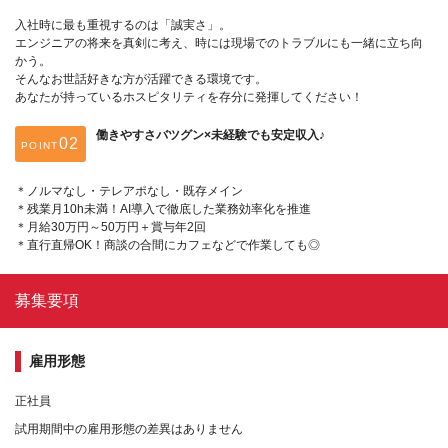
入社時に最も重視するのは「誠実さ」。
エンジニアの将来を真剣に考え、時には現場でのトラブルにも一緒に立ち向
かう。
そんなお世話好きな方が活躍できる環境です。
あなたが持っているホスピタリティを存分に発揮してください！
働きやすさバツグン×未経験でも安定収入♪
POINT
＊ノルマなし・テレアポなし・既存メイン
＊残業月10h未満！AI導入で徹底した業務効率化を推進
＊月給30万円～50万円＋賞与年2回
＊直行直帰OK！商談の合間にカフェなどで作業しても◎
募集要項
雇用形態
正社員
試用期間中の雇用形態の差異はありません