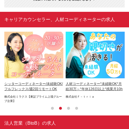
キャリアカウンセラー、人材コーディネーターの求人
初
シッターコーディネーター/未経験OK/
人材コーディネーター*未経験OK*月
保
台退
フルフレックス/週2回リモートOK
給30万～*年休126日以上*残業月10h
フ
円
株式会社ミラクス【東証プライム上場グルー
株式会社Ｆ－ｔｒｉａ
株
プ企業】
法人営業（BtoB）の求人