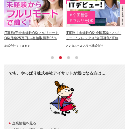
IT事務/完全未経験OK/フルリモート
IT事務｜未経験OK*全国募集*フルリ
【
日
OK/月給25万円～/有給取得率95％
モート*フレックス*全国募集*研修約7
務
カ月
由
株式会社Ｖｌａｂｏ
メンタルヘルスラボ株式会社
株
でも、やっぱり株式会社アイサットが気になる方は…
企業情報を見る