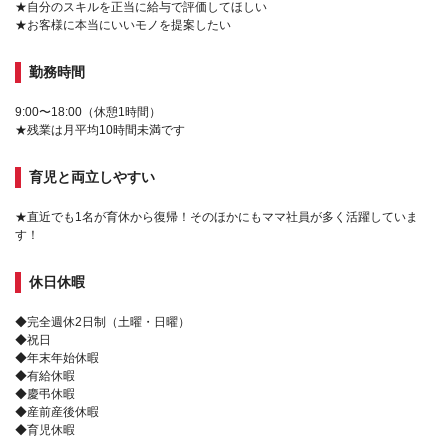
★自分のスキルを正当に給与で評価してほしい
★お客様に本当にいいモノを提案したい
勤務時間
9:00〜18:00（休憩1時間）
★残業は月平均10時間未満です
育児と両立しやすい
★直近でも1名が育休から復帰！そのほかにもママ社員が多く活躍していま
す！
休日休暇
◆完全週休2日制（土曜・日曜）
◆祝日
◆年末年始休暇
◆有給休暇
◆慶弔休暇
◆産前産後休暇
◆育児休暇