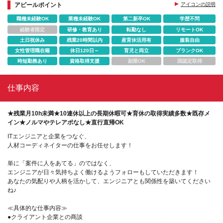
アピールポイント
アイコンの説明
職種未経験OK
業種未経験OK
第二新卒OK
学歴不問
経験者限定
研修・教育あり
転勤なし
リモートOK
土日祝休み
残業20時間以内
産育休活用有
服装自由
女性管理職在籍
休日120日～
育児と両立
ブランクOK
時短勤務あり
資格取得支援
副業OK
国認定取得
仕事内容
★残業月10h未満★10連休以上の長期休暇可★育休の取得実績多数★既存メ
イン★ノルマやテレアポなし★直行直帰OK
ITエンジニアと企業をつなぐ、
人材コーディネイターの仕事をお任せします！
単に「案件に人をあてる」のではなく、
エンジニアが日々気持ちよく働けるようフォローもしていただきます！
あなたの気配りや人柄を活かして、エンジニアとも関係性を築いてください
ね♪
≪具体的な仕事内容≫
●クライアント企業との商談