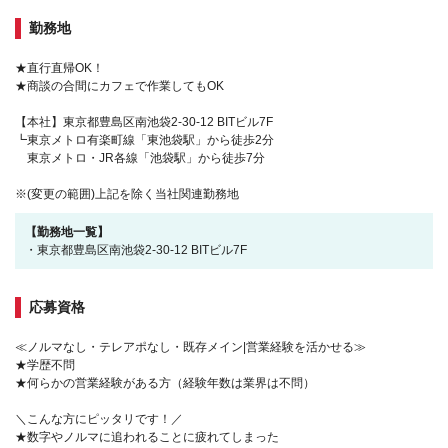
勤務地
★直行直帰OK！
★商談の合間にカフェで作業してもOK
【本社】東京都豊島区南池袋2-30-12 BITビル7F
┗東京メトロ有楽町線「東池袋駅」から徒歩2分
東京メトロ・JR各線「池袋駅」から徒歩7分
※(変更の範囲)上記を除く当社関連勤務地
【勤務地一覧】
・東京都豊島区南池袋2-30-12 BITビル7F
応募資格
≪ノルマなし・テレアポなし・既存メイン|営業経験を活かせる≫
★学歴不問
★何らかの営業経験がある方（経験年数は業界は不問）
＼こんな方にピッタリです！／
★数字やノルマに追われることに疲れてしまった