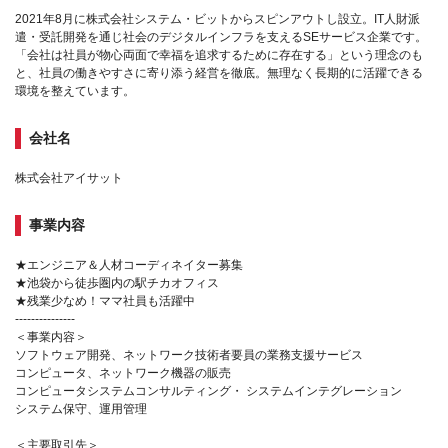
2021年8月に株式会社システム・ビットからスピンアウトし設立。IT人財派
遣・受託開発を通じ社会のデジタルインフラを支えるSEサービス企業です。
「会社は社員が物心両面で幸福を追求するために存在する」という理念のも
と、社員の働きやすさに寄り添う経営を徹底。無理なく長期的に活躍できる
環境を整えています。
会社名
株式会社アイサット
事業内容
★エンジニア＆人材コーディネイター募集
★池袋から徒歩圏内の駅チカオフィス
★残業少なめ！ママ社員も活躍中
---------------
＜事業内容＞
ソフトウェア開発、ネットワーク技術者要員の業務支援サービス
コンピュータ、ネットワーク機器の販売
コンピュータシステムコンサルティング・ システムインテグレーション
システム保守、運用管理
＜主要取引先＞