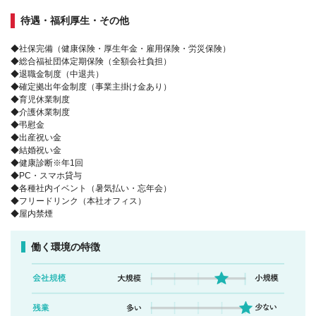
待遇・福利厚生・その他
◆社保完備（健康保険・厚生年金・雇用保険・労災保険）
◆総合福祉団体定期保険（全額会社負担）
◆退職金制度（中退共）
◆確定拠出年金制度（事業主掛け金あり）
◆育児休業制度
◆介護休業制度
◆弔慰金
◆出産祝い金
◆結婚祝い金
◆健康診断※年1回
◆PC・スマホ貸与
◆各種社内イベント（暑気払い・忘年会）
◆フリードリンク（本社オフィス）
◆屋内禁煙
働く環境の特徴