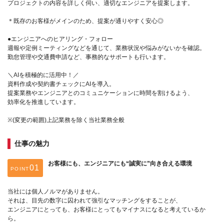
プロジェクトの内容を詳しく伺い、適切なエンジニアを提案します。
＊既存のお客様がメインのため、提案が通りやすく安心◎
●エンジニアへのヒアリング・フォロー
週報や定例ミーティングなどを通じて、業務状況や悩みがないかを確認。
勤怠管理や交通費申請など、事務的なサポートも行います。
＼AIを積極的に活用中！／
資料作成や契約書チェックにAIを導入。
提案業務やエンジニアとのコミュニケーションに時間を割けるよう、
効率化を推進しています。
※(変更の範囲)上記業務を除く当社業務全般
仕事の魅力
お客様にも、エンジニアにも“誠実に”向き合える環境
POINT
当社には個人ノルマがありません。
それは、目先の数字に囚われて強引なマッチングをすることが、
エンジニアにとっても、お客様にとってもマイナスになると考えているか
ら。