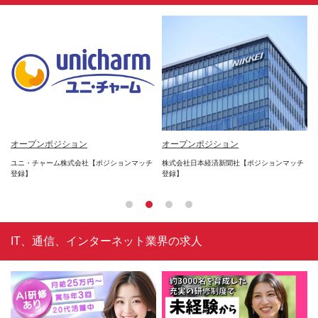
*
オープンポジション
オープンポジション
オ
年2
ユニ・チャーム株式会社【ポジションマッチ
株式会社日本経済新聞社【ポジションマッチ
楽
登録】
登録】
登
IT、通信、インターネット業界の求人