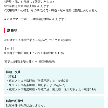
※経験・能力を考慮して決定いたします
※残業代は別途全額支給いたします
※試用期間3ヵ月間。その間の給与・待遇・雇用形態に差異はありません
★カスタマーサポート経験者は優遇いたします！
勤務地
≪転勤ナシ！半蔵門駅から徒歩2分でアクセス抜群≫
【本社】
東京都千代田区麹町1‐7‐2 相互半蔵門ビル11階
(変更の範囲)上記を除く当社関連勤務地
詳細・交通
【本社】
・東京メトロ半蔵門線「半蔵門駅」より徒歩2分
・東京メトロ有楽町線「麹町駅」より徒歩7分
・東京メトロ有楽町線・半蔵門線・南北線「永田町駅」より徒歩11分
転勤の可能性
転居を伴う転勤はありません。