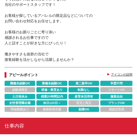
当社のサポートスタッフです！
お客様が探しているアパレルの限定品などについての
お問い合わせ対応をお任せします。
お客様のお困りごとに寄り添い
感謝されるお仕事ですので
人と話すことが好きな方にぴったり！
働きやすさも抜群の当社で
接客経験を活かしながら活躍しませんか？
アピールポイント
アイコンの説明
職種未経験OK
業種未経験OK
第二新卒OK
学歴不問
経験者限定
研修・教育あり
転勤なし
リモートOK
土日祝休み
残業20時間以内
産育休活用有
服装自由
女性管理職在籍
休日120日～
育児と両立
ブランクOK
時短勤務あり
資格取得支援
副業OK
国認定取得
仕事内容