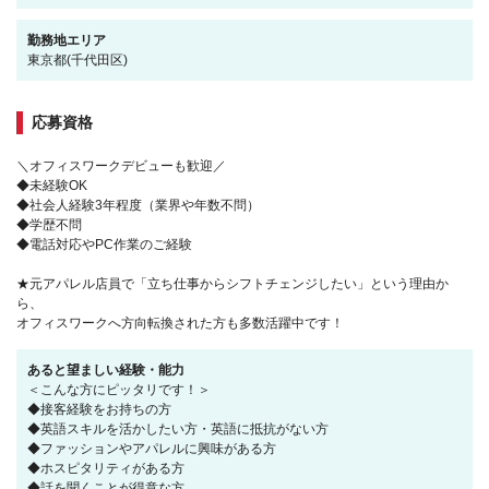
勤務地エリア
東京都(千代田区)
応募資格
＼オフィスワークデビューも歓迎／
◆未経験OK
◆社会人経験3年程度（業界や年数不問）
◆学歴不問
◆電話対応やPC作業のご経験
★元アパレル店員で「立ち仕事からシフトチェンジしたい」という理由か
ら、
オフィスワークへ方向転換された方も多数活躍中です！
あると望ましい経験・能力
＜こんな方にピッタリです！＞
◆接客経験をお持ちの方
◆英語スキルを活かしたい方・英語に抵抗がない方
◆ファッションやアパレルに興味がある方
◆ホスピタリティがある方
◆話を聞くことが得意な方