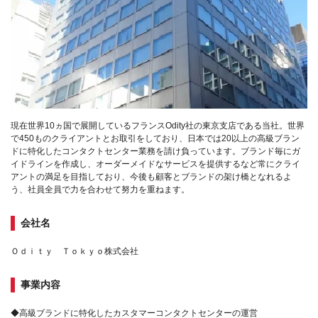
現在世界10ヵ国で展開しているフランスOdity社の東京支店である当社。世界
で450ものクライアントとお取引をしており、日本では20以上の高級ブラン
ドに特化したコンタクトセンター業務を請け負っています。ブランド毎にガ
イドラインを作成し、オーダーメイドなサービスを提供するなど常にクライ
アントの満足を目指しており、今後も顧客とブランドの架け橋となれるよ
う、社員全員で力を合わせて努力を重ねます。
会社名
Ｏｄｉｔｙ Ｔｏｋｙｏ株式会社
事業内容
◆高級ブランドに特化したカスタマーコンタクトセンターの運営