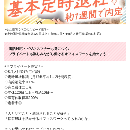
～約1週間で内定のスピード選考～
★定時退社推奨★年休120日以上＋有給10日〜★8月入社可能(柔軟に対応)
電話対応・ビジネスマナーも身につく♪
プライベートも楽しみながら働けるオフィスワークを始めよう！
+＊プライベート充実＊+
◇8月入社歓迎(応相談)
◇定時退社推奨（月残業平均1～2時間程度）
◇有給消化率100%
◇完全週休二日制
◇年休120日以上＋有給10日〜
◇産育休取得率100%
◇定着率◎
「人と話すこと・感謝されることが好き」
「接客経験を活かせるオフィスワークってあるのかな」
そうお思いのあなたにピッタリなのが