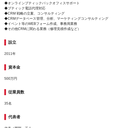
◆オンラインブティックバックオフィスサポート
◆ブティック電話代理対応
◆CRM 戦略の立案、コンサルティング
◆CRMデータベース管理、分析、マーケティングコンサルティング
◆イベント等のWEBフォーム作成、事務局業務
◆その他CRMに関わる業務（修理見積作成など）
設立
2011年
資本金
500万円
従業員数
35名
代表者