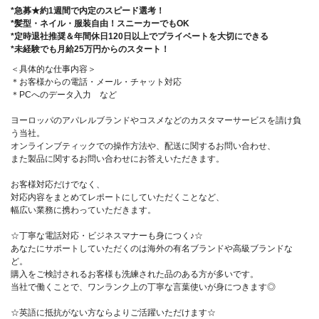
*急募★約1週間で内定のスピード選考！
*髪型・ネイル・服装自由！スニーカーでもOK
*定時退社推奨＆年間休日120日以上でプライベートを大切にできる
*未経験でも月給25万円からのスタート！
＜具体的な仕事内容＞
＊お客様からの電話・メール・チャット対応
＊PCへのデータ入力 など
ヨーロッパのアパレルブランドやコスメなどのカスタマーサービスを請け負
う当社。
オンラインブティックでの操作方法や、配送に関するお問い合わせ、
また製品に関するお問い合わせにお答えいただきます。
お客様対応だけでなく、
対応内容をまとめてレポートにしていただくことなど、
幅広い業務に携わっていただきます。
☆丁寧な電話対応・ビジネスマナーも身につく♪☆
あなたにサポートしていただくのは海外の有名ブランドや高級ブランドな
ど。
購入をご検討されるお客様も洗練された品のある方が多いです。
当社で働くことで、ワンランク上の丁寧な言葉使いが身につきます◎
☆英語に抵抗がない方ならよりご活躍いただけます☆