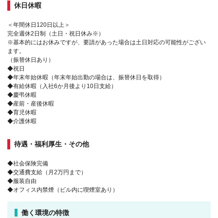
休日休暇
＜年間休日120日以上＞
完全週休2日制（土日・祝日休み※）
※基本的にはお休みですが、要請があった場合は土日対応の可能性がござい
ます。
（振替休日あり）
◆祝日
◆年末年始休暇（年末年始出勤の場合は、振替休日を取得）
◆有給休暇（入社6か月後より10日支給）
◆慶弔休暇
◆産前・産後休暇
◆育児休暇
◆介護休暇
待遇・福利厚生・その他
◆社会保険完備
◆交通費支給（月2万円まで）
◆服装自由
◆オフィス内禁煙（ビル内に喫煙室あり）
働く環境の特徴