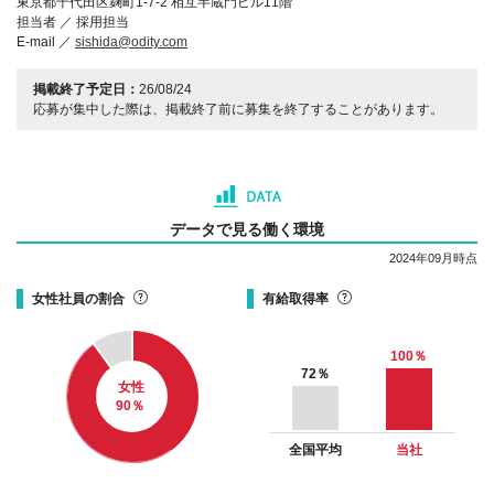
東京都千代田区麹町1‐7‐2 相互半蔵門ビル11階
担当者 ／ 採用担当
E-mail ／
sishida@odity.com
掲載終了予定日：
26/08/24
応募が集中した際は、掲載終了前に募集を終了することがあります。
データで見る働く環境
2024年09月時点
女性社員の割合
有給取得率
100
％
72
％
女性
90
％
全国平均
当社