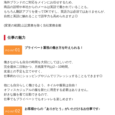
海外ブランドのご対応をメインにお任せするため、
商品の説明や本社からのメールは英語で書かれていることも。
もちろん翻訳アプリを使ってOKですし、英語力は必須ではありませんが、
自然と英語に触れることで語学力も高められますよ◎
(変更の範囲)上記業務を除く当社業務全般
仕事の魅力
プライベート重視の働き方を叶えられる！
POINT
働きながらも自分の時間を大切にしてほしいので、
完全週休二日制かつ、月残業平均は2～10時間。
友達との予定も立てやすく、
仕事終わりにショッピングやジムでリフレッシュすることもできます◎
他にも自分らしく働けるよう、ネイルや服装は自由！
オフィスカジュアルの服を新たに用意する必要はありません。
好きな服を着て出勤できるので、
仕事でもプライベートでもオシャレを楽しめます♪
お客様からの「ありがとう」がいただけるお仕事です♪
POINT