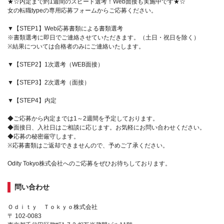
★☆内定まで約1週間のスピード選考！Web面接も実施中です★☆
女の転職typeの専用応募フォームからご応募ください。
▼【STEP1】Web応募書類による書類選考
※書類選考に即日でご連絡させていただきます。（土日・祝日を除く）
※結果については合格者のみにご連絡いたします。
▼【STEP2】1次選考（WEB面接）
▼【STEP3】2次選考（面接）
▼【STEP4】内定
◆ご応募から内定までは1～2週間を予定しております。
◆面接日、入社日はご相談に応じます。お気軽にお問い合わせください。
◆応募の秘密厳守します。
※応募書類はご返却できませんので、予めご了承ください。
Odity Tokyo株式会社へのご応募をぜひお待ちしております。
問い合わせ
Ｏｄｉｔｙ Ｔｏｋｙｏ株式会社
〒 102-0083