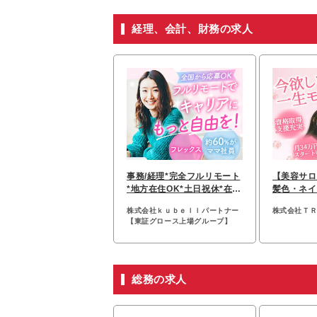
経理、会計、財務の求人
事務/経理*完全フルリモート
【美容サロ
*地方在住OK*土日祝休*在宅
髪色・ネイ
手当有*中抜けOK
率100%*
株式会社ｋｕｂｅｌｌパートナー
株式会社Ｔ
【東証グロース上場グループ】
総務の求人