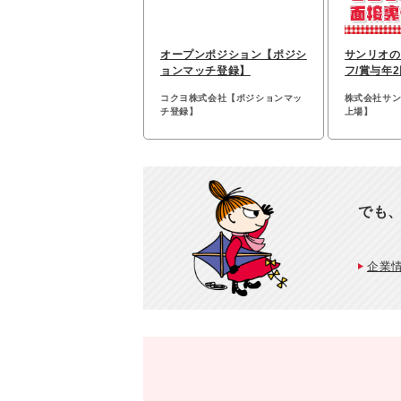
オープンポジション【ポジシ
サンリオの
ョンマッチ登録】
フ/賞与年
ド無料/残
コクヨ株式会社【ポジションマッ
株式会社サ
チ登録】
上場】
でも、
企業