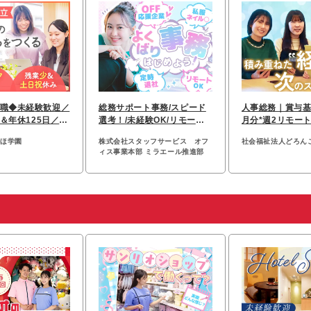
職◆未経験歓迎／
総務サポート事務/スピード
人事総務｜賞与基
＆年休125日／残
選考！/未経験OK/リモート
月分*週2リモート
未満♪
あり/研修充実/残業少
5日*事務経験者
ずほ学園
株式会社スタッフサービス オフ
社会福祉法人どろん
ィス事業本部 ミラエール推進部