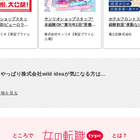
ショップスタッ
サンリオショップスタッフ*
ホテルフロントス
2回/ピューロラン
未経験OK*賞与年2回*実働7.
経験歓迎*夜勤な
業少なめ
5h*全国募集
あり*残業月5時
ンリオ【東証プライム
株式会社サンリオ【東証プライム
風土記株式会社
上場】
やっぱり株式会社wild ideaが気になる方は…
情報を見る
ところで
とは？