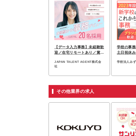
【データ入力事務】未経験歓
学校の事務
迎／在宅リモートあり／賞与
土日祝休み
年2回／残業ほぼ０
業月10ｈ
JAPAN TALENT AGENT株式会
学校法人み
社
その他業界の求人