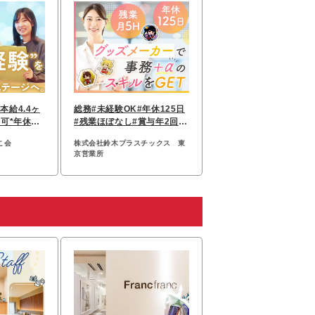
本給4.4ヶ
総務#未経験OK#年休125日
可*年休12
#残業ほぼなし#賞与年2回#
優遇
産育休実績多数
こ会
株式会社鈴木プラスチックス 東
京営業所