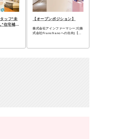
タッフ*未
【オープンポジション】
し*住宅補助
株式会社アインファーマシーズ(株
間
式会社Francfrancへの出向)【ポ
ジションマッチ登録】