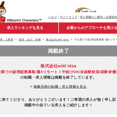
ヘルプ
｜
サイトマップ
｜
求人掲載のご案内＜企業様
求人ランキングを見る
企業からのアプローチを受け
理・人事系
経理、会計、財務
株式会社wild idea
IT企業での経理総務募集/週4リ
掲載終了
株式会社wild idea
T企業での経理総務募集/週4リモート！中抜けOK/未経験歓迎/経験者優
の転職・求人情報は掲載を終了しています。
掲載当時の転職・求人情報を見る
eに来てくださり、ありがとうございます！ご希望の求人が無く申し
掲載中の似ている求人をご紹介します！