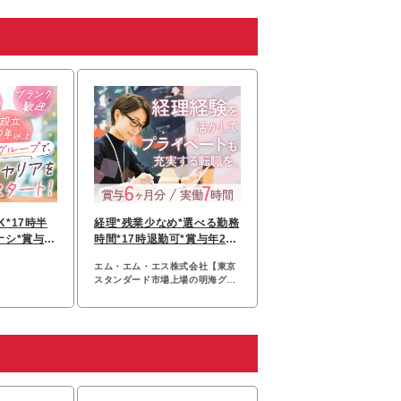
*17時半
経理*残業少なめ*選べる勤務
シ*賞与3.
時間*17時退勤可*賞与年2回
り
*中目黒勤務
エム・エム・エス株式会社【東京
スタンダード市場上場の明海グル
ープ】