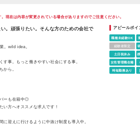
す。現在は内容が変更されている場合がありますのでご注意ください。
アピールポイ
たい。頑張りたい。そんな方のための会社で
職種未経験OK
ild idea。
経験者限定
土日祝休み
くす事。もっと働きやすい社会にする事。
女性管理職在籍
ちから。
時短勤務あり
バーも在籍中◎
たい方へオススメな求人です！
間に迎えに行けるように中抜け制度も導入中。