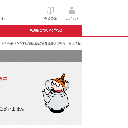
向け＞
会員登録
ログイン
る
転職について学ぶ
モート！中抜けOK/未経験歓迎/経験者優遇◎の転職・求人情報
遇◎
訳ございません…