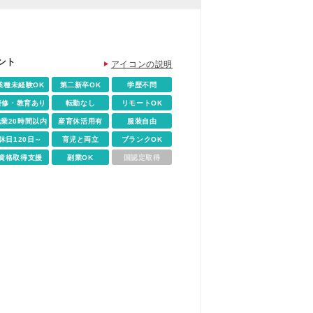
ント
アイコンの説明
業種未経験OK
第二新卒OK
学歴不問
研修・教育あり
転勤なし
リモートOK
残業20時間以内
産育休活用有
服装自由
休日120日～
育児と両立
ブランクOK
資格取得支援
副業OK
国認定取得