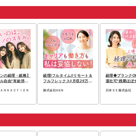
ンの経理・総務】
経理/フルタイム#リモート＆
経理◆ブランクOK
ル自由*有給消化
フルフレックス#月収29万〜
退社可*残業ほぼナ
定着率97.8％
#残業月10h#ママ8割
25ヶ月分実績あ
ＲＡＮＳＡＣＴＩＯＮ
株式会社GEN
日本ＳＥ株式会社