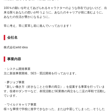
100％の願いを叶えてあげられるキャラクターのような存在ではないけど、出
来る限りあなたの想いが叶うように。あなたのキャリアが前に進むように。
あなたの生活が豊かになるように。
常に考え、常に変革し前に進んでいっております！
会社名
株式会社wild idea
事業内容
・システム開発事業
主に新規事業開発、SES・受託開発を行っております。
・夢ジョブ事業
「新しい働き方（好きなことと仕事の両立）」を提案する事業を行っていま
す。役者やダンサーなど、表現活動とSE業務の両立をし二足の草鞋で活動し
ています。
・ワイルドキャリア事業
様々な事情で学校に進学できなかった、または中退してしまった…そうした