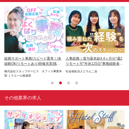
祝休
総務サポート事務/スピード選考！/未
人事総務｜賞与基本給4.4ヶ月分*週2
総
経験OK/リモートあり/研修充実/残業
リモート可*年休125日*事務経験者優
な
少
遇
株式会社スタッフサービス オフィス事業本
社会福祉法人どろんこ会
株
部 ミラエール推進部
その他業界の求人