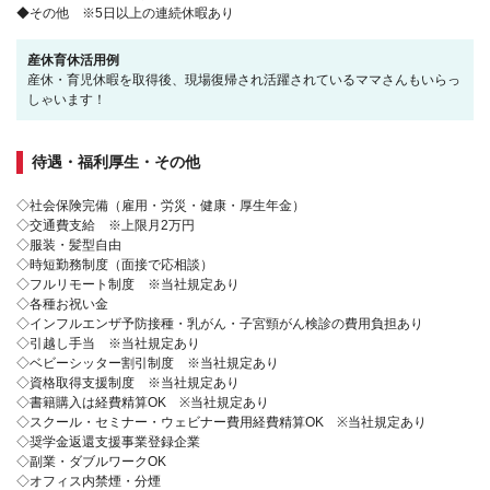
◆その他 ※5日以上の連続休暇あり
産休育休活用例
産休・育児休暇を取得後、現場復帰され活躍されているママさんもいらっ
しゃいます！
待遇・福利厚生・その他
◇社会保険完備（雇用・労災・健康・厚生年金）
◇交通費支給 ※上限月2万円
◇服装・髪型自由
◇時短勤務制度（面接で応相談）
◇フルリモート制度 ※当社規定あり
◇各種お祝い金
◇インフルエンザ予防接種・乳がん・子宮頸がん検診の費用負担あり
◇引越し手当 ※当社規定あり
◇ベビーシッター割引制度 ※当社規定あり
◇資格取得支援制度 ※当社規定あり
◇書籍購入は経費精算OK ※当社規定あり
◇スクール・セミナー・ウェビナー費用経費精算OK ※当社規定あり
◇奨学金返還支援事業登録企業
◇副業・ダブルワークOK
◇オフィス内禁煙・分煙