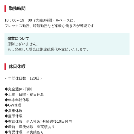
勤務時間
10：00～19：00（実働8時間）をベースに、
フレックス勤務、時短勤務など柔軟な働き方が可能です！
残業について
原則ございません。
もし発生した場合は別途残業代を支給いたします。
休日休暇
＜年間休日数 120日＞
◆完全週休2日制
◆土曜・日曜・祝日休み
◆年末年始休暇
◆GW休暇
◆夏季休暇
◆慶弔休暇
◆有給休暇 ※入社6か月経過後10日付与
◆産前・産後休暇 ※実績あり
◆育児休暇 ※実績あり