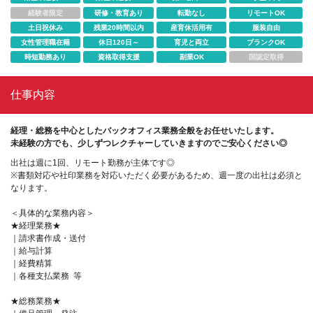
経験者限定
研修・教育あり
転勤なし
リモートOK
土日祝休み
残業20時間以内
産育休活用有
服装自由
女性管理職在籍
休日120日～
育児と両立
ブランクOK
時短勤務あり
資格取得支援
副業OK
国認定取得
仕事内容
経理・総務を中心としたバックオフィス業務全般をお任せいたします。
未経験の方でも、少しずつレクチャーしていきますのでご安心ください◎
出社は週に1回、リモート勤務が主体です◎
※書類対応や社印業務を対応いただく必要があるため、週一度の出社は必須と
なります。
＜具体的な業務内容＞
★経理業務★
｜請求書作成・送付
｜給与計算
｜経費精算
｜各種支払業務 等
★総務業務★