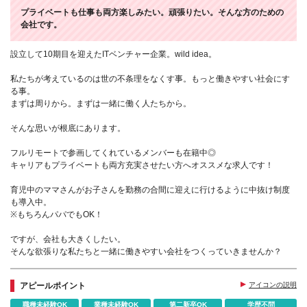
プライベートも仕事も両方楽しみたい。頑張りたい。そんな方のための
会社です。
設立して10期目を迎えたITベンチャー企業。wild idea。
私たちが考えているのは世の不条理をなくす事。もっと働きやすい社会にす
る事。
まずは周りから。まずは一緒に働く人たちから。
そんな思いが根底にあります。
フルリモートで参画してくれているメンバーも在籍中◎
キャリアもプライベートも両方充実させたい方へオススメな求人です！
育児中のママさんがお子さんを勤務の合間に迎えに行けるように中抜け制度
も導入中。
※もちろんパパでもOK！
ですが、会社も大きくしたい。
そんな欲張りな私たちと一緒に働きやすい会社をつくっていきませんか？
アピールポイント
アイコンの説明
職種未経験OK
業種未経験OK
第二新卒OK
学歴不問