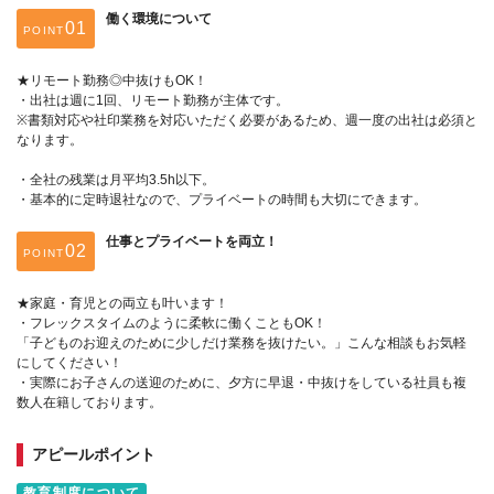
働く環境について
POINT
★リモート勤務◎中抜けもOK！
・出社は週に1回、リモート勤務が主体です。
※書類対応や社印業務を対応いただく必要があるため、週一度の出社は必須と
なります。
・全社の残業は月平均3.5h以下。
・基本的に定時退社なので、プライベートの時間も大切にできます。
仕事とプライベートを両立！
POINT
★家庭・育児との両立も叶います！
・フレックスタイムのように柔軟に働くこともOK！
「子どものお迎えのために少しだけ業務を抜けたい。」こんな相談もお気軽
にしてください！
・実際にお子さんの送迎のために、夕方に早退・中抜けをしている社員も複
数人在籍しております。
アピールポイント
教育制度について