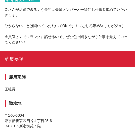
皆さんが活躍できるよう最初は先輩メンバーと一緒にお仕事を進めていただ
きます。
分からないことは聞いていただいてOKです！（むしろ溜め込む方がダメ）
全員気さくでフランクに話せるので、ぜひ色々聞きながら仕事を覚えていっ
てください！
募集要項
雇用形態
正社員
勤務地
〒160-0004
東京都新宿区四谷４丁目25-6
DeLCCS新宿御苑４階