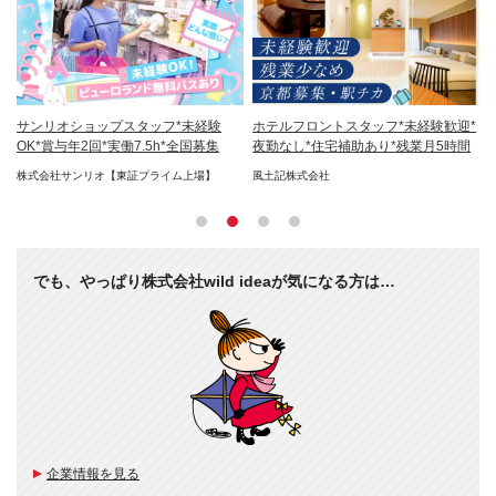
年2
サンリオショップスタッフ*未経験
ホテルフロントスタッフ*未経験歓迎*
経
OK*賞与年2回*実働7.5h*全国募集
夜勤なし*住宅補助あり*残業月5時間
時
株式会社サンリオ【東証プライム上場】
風土記株式会社
エ
ド
でも、やっぱり株式会社wild ideaが気になる方は…
企業情報を見る