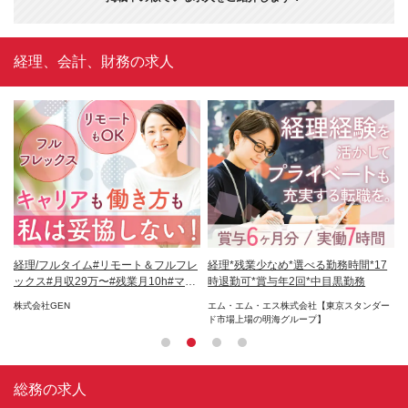
経理、会計、財務の求人
・ネ
経理/フルタイム#リモート＆フルフレ
経理*残業少なめ*選べる勤務時間*17
経
ックス#月収29万〜#残業月10h#ママ
時退勤可*賞与年2回*中目黒勤務
業
8割
株式会社GEN
エム・エム・エス株式会社【東京スタンダー
日
ド市場上場の明海グループ】
総務の求人