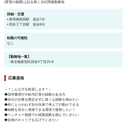
(変更の範囲)上記を除く当社関連勤務地
詳細・交通
• 新宿御苑前駅 徒歩7分
• 四谷三丁目駅 徒歩8分
転勤の可能性
なし
【勤務地一覧】
・東京都新宿区四谷4丁目25-6
応募資格
～＊こんな方を歓迎します＊～
◆請求書発行や給与計算の経験がある方
◆自分の仕事を限定せずに様々な経験を積みたい
◆枠にとらわれず自分自身で考えて行動ができる
◆経験を存分に発揮できる環境で復帰したい！
◆ベンチャー規模での就業経験を積んでいきたい
◆自身のキャリアを広げていきたい