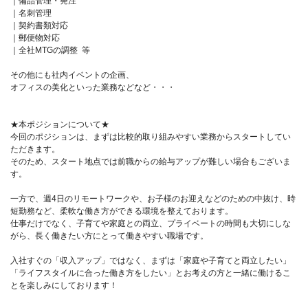
｜備品管理・発注
｜名刺管理
｜契約書類対応
｜郵便物対応
｜全社MTGの調整 等
その他にも社内イベントの企画、
オフィスの美化といった業務などなど・・・
★本ポジションについて★
今回のポジションは、まずは比較的取り組みやすい業務からスタートしてい
ただきます。
そのため、スタート地点では前職からの給与アップが難しい場合もございま
す。
一方で、週4日のリモートワークや、お子様のお迎えなどのための中抜け、時
短勤務など、柔軟な働き方ができる環境を整えております。
仕事だけでなく、子育てや家庭との両立、プライベートの時間も大切にしな
がら、長く働きたい方にとって働きやすい職場です。
入社すぐの「収入アップ」ではなく、まずは「家庭や子育てと両立したい」
「ライフスタイルに合った働き方をしたい」とお考えの方と一緒に働けるこ
とを楽しみにしております！