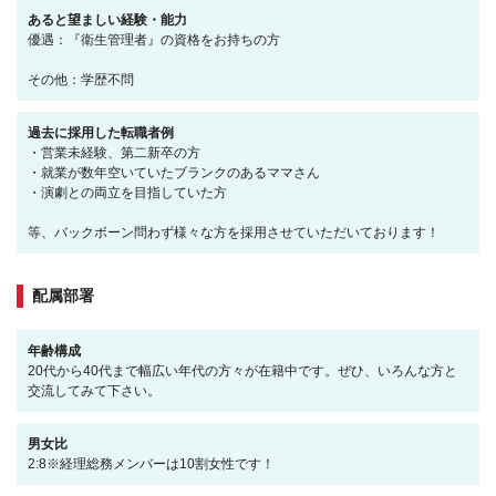
あると望ましい経験・能力
優遇：『衛生管理者』の資格をお持ちの方
その他：学歴不問
過去に採用した転職者例
・営業未経験、第二新卒の方
・就業が数年空いていたブランクのあるママさん
・演劇との両立を目指していた方
等、バックボーン問わず様々な方を採用させていただいております！
配属部署
年齢構成
20代から40代まで幅広い年代の方々が在籍中です。ぜひ、いろんな方と
交流してみて下さい。
男女比
2:8※経理総務メンバーは10割女性です！