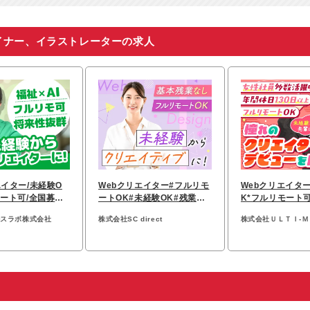
イナー、イラストレーターの求人
エイター/未経験O
Webクリエイター#フルリモ
Webクリエイター
モート可/全国募集/
ートOK#未経験OK#残業月
K*フルリモート可
実践型研修
平均5時間#髪型ネイル自由
日*副業可*週休3
ルスラボ株式会社
株式会社SC direct
株式会社ＵＬＴＩ‐Ｍ