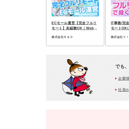
ECモール運営【完全フルリ
IT事務/完
モート】未経験OK｜Web面
モートOK/
接｜実働7h｜土日祝休み
給取得率9
株式会社Ｒ＆Ｏ
株式会社Ｖ
でも、
企業
社員