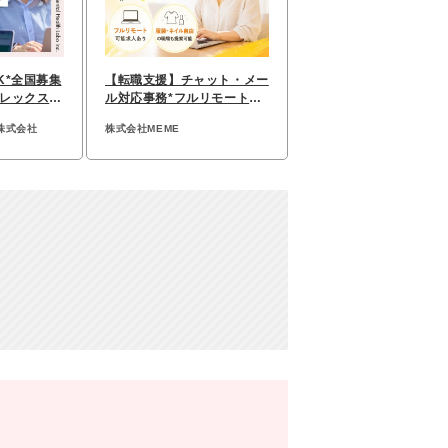
K*全国募集
【転職⽀援】チャット・メー
レックス*
ル対応事務*フルリモートOK
7カ月
*未経験可*服装自由
株式会社
株式会社MEME