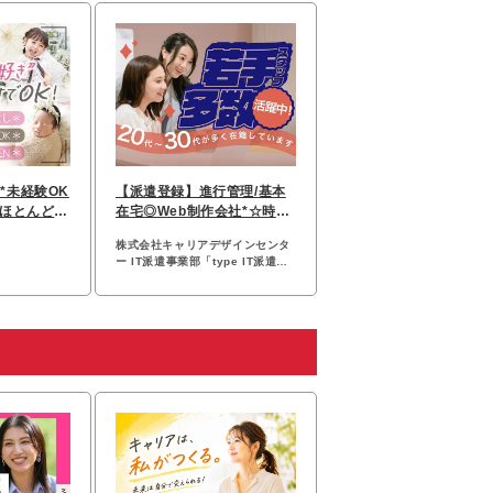
*未経験OK
【派遣登録】進行管理/基本
*ほとんど未
在宅◎Web制作会社*☆時短
相談可/98115
株式会社キャリアデザインセンタ
ー IT派遣事業部「type IT派遣」
【派遣登録】