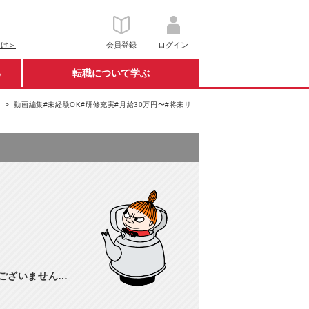
向け＞
会員登録
ログイン
る
転職について学ぶ
e
動画編集#未経験OK#研修充実#月給30万円〜#将来リ
訳ございません…