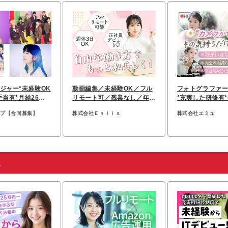
ジャー*未経験OK
動画編集／未経験OK／フル
フォトグラファー
手当有*月給26万
リモート可／残業なし／年休
*充実した研修有
・30代活躍中
128日以上
経験スタート
ープ【合同募集】
株式会社Ｅｎｌｉｓ
株式会社エミュ
人