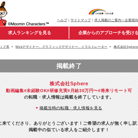
ヘルプ
｜
サイトマップ
｜
求人掲載のご案内＜企業様
求人ランキングを見る
企業からのアプローチを受け
ィブ系
Webデザイナー、グラフィックデザイナー、イラストレーター
株式会社Spher
掲載終了
株式会社Sphere
動画編集#未経験OK#研修充実#月給30万円〜#将来リモート可
の転職・求人情報は掲載を終了しています。
掲載当時の転職・求人情報を見る
eに来てくださり、ありがとうございます！ご希望の求人が無く申し
掲載中の似ている求人をご紹介します！