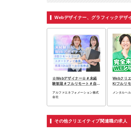
Webデザイナー、グラフィックデザ
☆Webデザイナー☆＃未経
Webクリ
験歓迎＃フルリモート＃自社
K/フルリ
開発メディア
約7カ月の
アルファエネフォメーション株式
メンタルヘ
会社
その他クリエイティブ関連職の求人