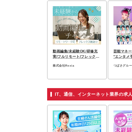
動画編集/未経験OK/研修充
芸能マネー
実/フルリモート/フレックス
*エンタメ
あり/20代活躍中
円以上*20
株式会社Rexia
つばさグル
IT、通信、インターネット業界の求