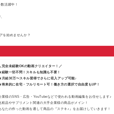
多数活躍中！
が、
アを始めませんか？
＼完全未経験OKの動画クリエイター！／
★経験一切不問！スキルも知識も不要！
★月給30万〜スキル習得でさらに収入アップ可能♪
★将来的に在宅・フルリモート可！働き方の選択で自由度もUP！
企業様のSNS・広告・YouTubeなどで使われる動画編集をお任せします♪
化粧品やサプリメント関連の大手企業様の商品がメイン！
あなたの作った動画を通して商品の『ステキ♪』をお届けしていきます！