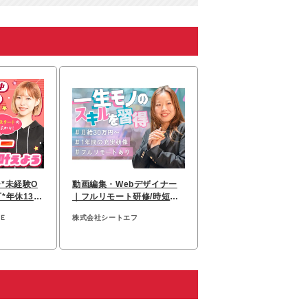
*未経験O
動画編集・Webデザイナー
*年休130
｜フルリモート研修/時短可/
日選択可
月収40万円可/残業なし
Ｅ
株式会社シートエフ