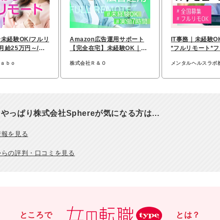
全未経験OK/フルリ
Amazon広告運用サポート
IT事務｜未経験O
月給25万円～/有
【完全在宅】未経験OK｜実
*フルリモート*フ
5％
働7h｜年休125日以上
全国募集*研修約
ｌａｂｏ
株式会社Ｒ＆Ｏ
メンタルヘルスラボ
やっぱり株式会社Sphereが気になる方は…
情報を見る
からの評判・口コミを見る
ところで
とは？