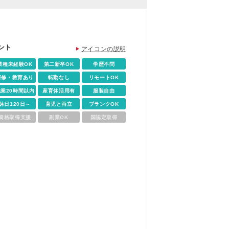
ント
アイコンの説明
業種未経験OK
第二新卒OK
学歴不問
研修・教育あり
転勤なし
リモートOK
残業20時間以内
産育休活用有
服装自由
休日120日～
育児と両立
ブランクOK
資格取得支援
副業OK
国認定取得