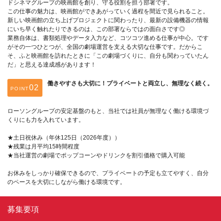
ドシネマグループの映画館を創り、守る役割を担う部署です。
この仕事の魅力は、映画館ができあがっていく過程を間近で見られること。
新しい映画館の立ち上げプロジェクトに関わったり、最新の設備機器の情報
にいち早く触れたりできるのは、この部署ならではの面白さです◎
業務自体は、書類処理やデータ入力など、コツコツ進める仕事が中心。です
がその一つひとつが、全国の劇場運営を支える大切な仕事です。だからこ
そ、ふと映画館を訪れたときに「この劇場づくりに、自分も関わっていたん
だ」と思える達成感があります！
働きやすさも大切に！プライベートと両立し、無理なく続く。
POINT
ローソングループの安定基盤のもと、当社では社員が無理なく働ける環境づ
くりにも力を入れています。
★土日祝休み（年休125日（2026年度））
★残業は月平均15時間程度
★当社運営の劇場でポップコーンやドリンクを割引価格で購入可能
お休みをしっかり確保できるので、プライベートの予定も立てやすく、自分
のペースを大切にしながら働ける環境です。
募集要項