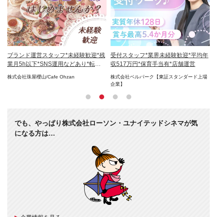
残業
ブランド運営スタッフ*未経験歓迎*残
受付スタッフ*業界未経験歓迎*平均年
E
業月5h以下*SNS運用などあり*転勤
収517万円*保育手当有*店舗運営
賞
なし
株式会社珠屋櫻山/Cafe Ohzan
株式会社ベルパーク【東証スタンダード上場
株
企業】
でも、やっぱり株式会社ローソン・ユナイテッドシネマが気
になる方は…