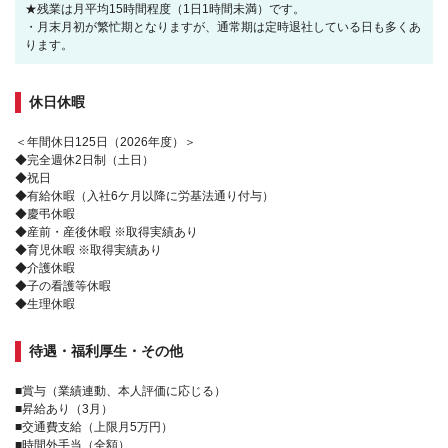
★残業は月平均15時間程度（1日1時間未満）です。
・月末月初が繁忙期となりますが、通常期は定時退社している日も多くあ
ります。
休日休暇
＜年間休日125日（2026年度）＞
◆完全週休2日制（土日）
◆祝日
◆有給休暇（入社6ケ月以降に労基法通り付与）
◆慶弔休暇
◆産前・産後休暇 ※取得実績あり
◆育児休暇 ※取得実績あり
◆介護休暇
◆子の看護等休暇
◆生理休暇
待遇・福利厚生・その他
■賞与（業績連動、本人評価に応じる）
■昇給あり（3月）
■交通費支給（上限月5万円）
■時間外手当（全額）