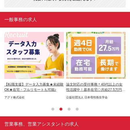
一般事務の求人
理／
【転職支援】データ入力募集★未経験
論文対応の受付事務＊40代以上の女
【
OK★在宅・フルリモートも可能♪
性活躍中！基本在宅◇月給27.5万円以
宅
上
用
アグド株式会社
公益社団法人 日本母性衛生学会
パ
社
営業事務、営業アシスタントの求人