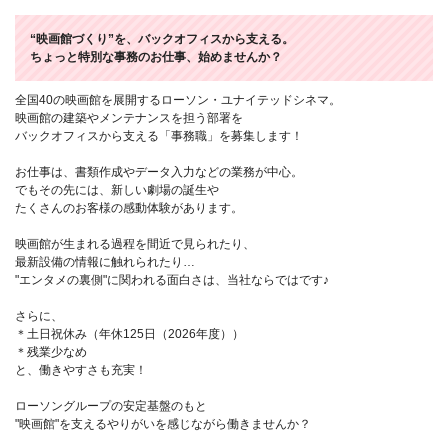
“映画館づくり”を、バックオフィスから支える。
ちょっと特別な事務のお仕事、始めませんか？
全国40の映画館を展開するローソン・ユナイテッドシネマ。
映画館の建築やメンテナンスを担う部署を
バックオフィスから支える「事務職」を募集します！
お仕事は、書類作成やデータ入力などの業務が中心。
でもその先には、新しい劇場の誕生や
たくさんのお客様の感動体験があります。
映画館が生まれる過程を間近で見られたり、
最新設備の情報に触れられたり…
"エンタメの裏側"に関われる面白さは、当社ならではです♪
さらに、
＊土日祝休み（年休125日（2026年度））
＊残業少なめ
と、働きやすさも充実！
ローソングループの安定基盤のもと
"映画館"を支えるやりがいを感じながら働きませんか？