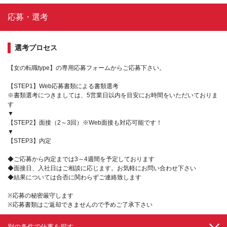
応募・選考
選考プロセス
【女の転職type】の専用応募フォームからご応募下さい。
【STEP1】Web応募書類による書類選考
※書類選考につきましては、5営業日以内を目安にお時間をいただいておりま
す
▼
【STEP2】面接（2～3回）※Web面接も対応可能です！
▼
【STEP3】内定
◆ご応募から内定までは3～4週間を予定しております
◆面接日、入社日はご相談に応じます。お気軽にお問い合わせ下さい
◆結果については合否に関わらずご連絡致します
※応募の秘密厳守します
※応募書類はご返却できませんので予めご了承下さい
別の条件で仕事を探す