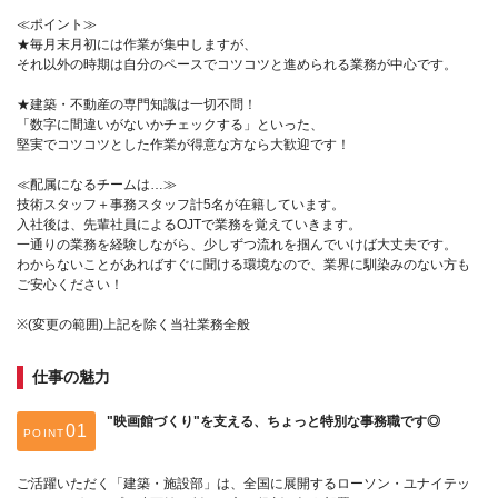
≪ポイント≫
★毎月末月初には作業が集中しますが、
それ以外の時期は自分のペースでコツコツと進められる業務が中心です。
★建築・不動産の専門知識は一切不問！
「数字に間違いがないかチェックする」といった、
堅実でコツコツとした作業が得意な方なら大歓迎です！
≪配属になるチームは…≫
技術スタッフ＋事務スタッフ計5名が在籍しています。
入社後は、先輩社員によるOJTで業務を覚えていきます。
一通りの業務を経験しながら、少しずつ流れを掴んでいけば大丈夫です。
わからないことがあればすぐに聞ける環境なので、業界に馴染みのない方も
ご安心ください！
※(変更の範囲)上記を除く当社業務全般
仕事の魅力
"映画館づくり"を支える、ちょっと特別な事務職です◎
POINT
ご活躍いただく「建築・施設部」は、全国に展開するローソン・ユナイテッ