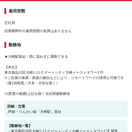
雇用形態
正社員
試用期間中の雇用形態の差異はありません
勤務地
★大崎駅直結！雨に濡れずに通勤できる
【本社】
東京都品川区大崎1-11-2 ゲートシティ大崎イーストタワー17F
※ご自身の体調・家庭の都合などにより、リモートワークの併用も可能です
（週1回程度／月末・月初を除く）
※(変更の範囲)上記を除く当社関連勤務地
詳細・交通
JR線・りんかい線「大崎駅」直結
【勤務地一覧】
・東京都品川区大崎1-11-2 ゲートシティ大崎イーストタワー17F 最寄