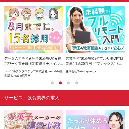
応事
データ入力事務★完全未経験OK★在
営業事務*未経験歓迎*フルリモOK*残
営
自
宅ワーク有★ほぼ定時退社★ネイル
業無*月給25万円～*フレックス*ネイ
与
OK
ル可
パーソルテンプスタッフ株式会社 funtable推
株式会社Sales synergy
株
進部 funtable採用室
サービス、飲食業界の求人