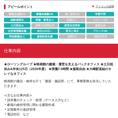
アピールポイント
アイコンの説明
職種未経験OK
業種未経験OK
第二新卒OK
学歴不問
経験者限定
研修・教育あり
転勤なし
リモートOK
土日祝休み
残業20時間以内
産育休活用有
服装自由
女性管理職在籍
休日120日～
育児と両立
ブランクOK
時短勤務あり
資格取得支援
副業OK
国認定取得
仕事内容
★ローソングループ ★映画館の建築・運営を支えるバックオフィス ★土日祝
休み&年休125日（2026年度） ★実働7.5時間 ★服装自由 ★大崎駅直結のキ
レイなオフィス
映画館の建設・維持を行う「建築・施設部」にて、事務業務を担当していた
だきます。
≪主なお仕事内容≫
＊請求書のチェック・処理（データ入力など）
＊劇場の維持管理に関わる書類作成
＊定期案件の進捗管理
＊電話対応 など