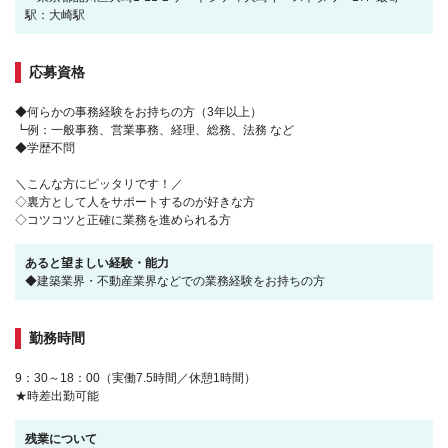
駅：大崎駅
応募資格
◆何らかの事務経験をお持ちの方（3年以上）
┗例：一般事務、営業事務、経理、総務、法務 など
◆学歴不問
＼こんな方にピッタリです！／
◇裏方として人をサポートするのが好きな方
◇コツコツと正確に業務を進められる方
あると望ましい経験・能力
◆建築業界・不動産業界などでの業務経験をお持ちの方
勤務時間
9：30～18：00（実働7.5時間／休憩1時間）
★時差出勤可能
残業について