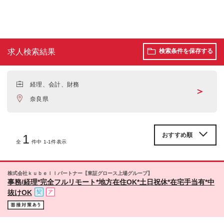
求人検索結果
検索条件を保存する
経理、会計、財務
＞
奈良県
1
全
件中 1-1件表示
株式会社ｋｕｂｅｌｌパートナー【東証グロース上場グループ】
事務/経理*完全フルリモート*地方在住OK*土日祝休*在宅手当有*中
抜けOK