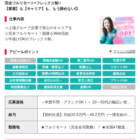
完全フルリモート×フレックス制！
【家庭】も【キャリア】も、もう諦めない◎
仕事内容
☆上場グループ企業で安心のキャリアを
☆完全フルリモート！面接もWeb完結
☆中抜けOKのフレックス制
☆女性95％以上＋うち約60％が子育て中・介護中の
社員も活躍
アピールポイント
アイコンの説明
☆土日祝休み＆年間休日120日！残業月15hほど
職種未経験OK
業種未経験OK
第二新卒OK
学歴不問
経験者限定
研修・教育あり
転勤なし
リモートOK
土日祝休み
残業20時間以内
産育休活用有
服装自由
女性管理職在籍
休日120日～
育児と両立
ブランクOK
時短勤務あり
資格取得支援
副業OK
国認定取得
応募資格
＜学歴不問・ブランクOK！＞ 20～50代の幅広い世代
が活躍中！ 子育て・介護などライフステージに合わ
せた働き方が叶う★ ■以下いずれかの経験がある方 └
給与
【契約社員】月給20.4万円～46.2万円（一律支給の在
経理職として会計ソフトの使用経験や仕訳経験がある
宅手当含む）＋賞与年2回 【アルバイト】時給1,226
方（2年以上） ＼以下のスキルやご経験がある方は大
円～2,244円 ◎経験・能力を考慮し決定します。 ※試
勤務地
★フルリモート（完全在宅勤務）！ ★全国47都道府
歓迎です♪／ ■法人顧客とのコミュニケーション経験
用期間はありません。 ※残業代は別途全額支給しま
県どこからでも勤務OKです！70%が地方在住者 （原
がある方 ■BPO・会計事務所・税理士事務所での業務
す。
則、国内のご自宅勤務です） ★面接もオンラインで