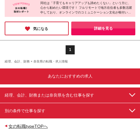
経験がある方 ■Googleスプレッドシートを活用できる
同社は「子育てもキャリアアップも諦めたくない」という方に、
完結します ★研修期間も出社の必要はありません！
方 ■バックオフィスに関するSaaSツールの利用経験
心から勧めたい環境です！ フルリモートで地方在住者も多数活躍
本社／東京都港区南青山1-24-3 WeWork乃木坂 (変更
中しており、オンラインでのコミュニケーション文化が根付いて
がある方（マネーフォワード・freee・KING OF
の範囲)上記を除く当社関連勤務地
います。ビジネスチャット『Chatwork』を生み出した急成長企業
TIME・SmartHR等） ≪契約社員のみ≫ 契約の更新
グループだからこそ、キャリアアップの可能性もあなた次第でど
有（契約期間満了時に判断） 更新上限 有（通算契約
んどん広がっていくはず。場所にとらわれない新しい働き方を実
詳細を見る
気になる
期間の上限5年）
現したい方は、ぜひご応募ください！
1
経理、会計、財務 × 奈良県の転職・求人情報
あなたにおすすめの求人
経理、会計、財務または奈良県を含む仕事を探す
別の条件で仕事を探す
女の転職typeTOPへ