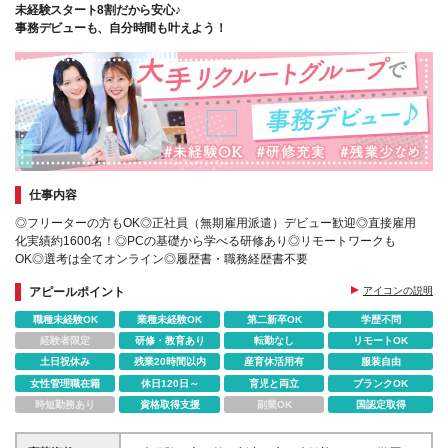
未経験スタート8割だから安心♪
事務デビューも、自分時間も叶えよう！
仕事内容
◎フリーターの方もOK◎正社員（無期雇用派遣）デビュー歓迎◎直接雇用
化実績約1600名！◎PCの基礎から学べる研修あり◎リモートワークも
OK◎選考は全てオンライン◎履歴書・職務経歴書不要
アピールポイント
アイコンの説明
職種未経験OK
業種未経験OK
第二新卒OK
学歴不問
経験者限定
研修・教育あり
転勤なし
リモートOK
土日祝休み
残業20時間以内
産育休活用有
服装自由
女性管理職在籍
休日120日～
育児と両立
ブランクOK
時短勤務あり
資格取得支援
副業OK
国認定取得