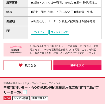
応募資格
★経験・スキルは一切問いません ★20～30代活躍中
＜未経験入社が9割以上！＞ ■学歴不問 志望動機も気
にしません！ 「正社員デビューしたい」「オフィス
給与
■関東・関西 月給21万円～32万円 ■北海道・東北・福
ワークにチャレンジしてみたい」 などどんな動機で
岡 月給18万円～30万円 ■熊本・沖縄 月給17万円～28
もOK。人柄重視の採用です！
万円 ※経験や能力を考慮の上、優遇いたします。 ※イ
勤務地
★転勤なし／U・Iターン歓迎／配属先は希望を考慮
ンセンティブ支給あり（配属先による） ※残業代は全
★東京、大阪、横浜で積極採用中 ★関西エリアでの
額支給します。 ※試用期間（2ヶ月～6ヶ月／給与の
お仕事多数／大阪駅周辺・本町・新大阪など主要駅チ
PR
インタビュー
フォトクリップ
変更なし）。 ※試用期間中は契約社員、期間終了後正
カでアクセス良好 東京・神奈川・千葉・名古屋・大
社員として雇用します。
阪・兵庫・京都・福岡（小倉）・熊本・沖縄・北海
道・東北・関西の各拠点またはプロジェクト先へ配属
社員が安心して長く働けるよう、「失恋休暇」や「プロポーズ休
となります。 《各拠点詳細》 ◆東京都渋谷区渋谷3-
暇」などユニークな福利厚生を整えている同社。こうした制度
10-13 TOKYU REIT渋谷Rビル6F ◆東京都豊島区東池
は、代表が社員を想って作ったものなのだそうです。オフィスは
袋1-21-11 オーク池袋ビル3F ◆東京都渋谷区代々木2-
明るく清潔で、社員同士が気軽に声を掛け合う雰囲気が印象的で
11-17 ラウンドクロス新宿 9F ◆東京都台東区秋葉原
した。未経験者が9割以上という環境だからこそ、「分からない
1-1 秋葉原ビジネスセンター3F ◆神奈川県横浜市神奈
ことは何でも聞ける」文化が根付いているのだと感じました。長
詳細を見る
気になる
く安心して働ける会社を探している方にぴったりです♪
川区鶴屋町2-23-2 TSプラザビル2F ◆大阪府大阪市北
区梅田1-1-3 大阪駅前第3ビル5F ◆大阪府大阪市浪速
区難波中1-10-4 南海野村ビル9F ◆北海道札幌市中央
区北五条西2-5 JRタワーオフィスさっぽろ20F ◆北海
株式会社リクルートスタッフィング キャリアウィンク
道札幌市中央区大通西3-11北洋ビル2F ◆宮城県仙台
事務*在宅リモートもOK*残業月6h*直接雇用化支援*賞与年2回*フ
市青葉区中央3-2-23 野村不動産仙台青葉通ビル 2F ◆
リーターOK
福岡県福岡市中央区天神2-8-41 福岡朝日会館ビルデ
ィング7F ◆福岡県福岡市博多区博多駅前1-15-20 Nmf
博多駅前ビル 8階 ◆熊本県熊本市中央区新市街11-18