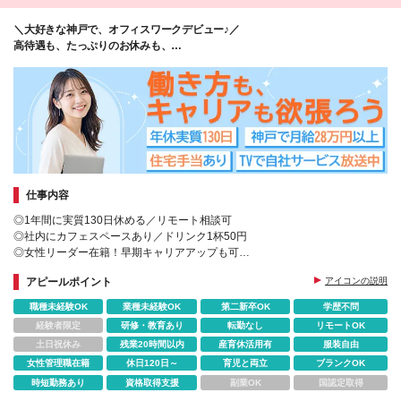
熊本第一生命ビルディング10F ◆沖縄県那覇市松山1-
＼大好きな神戸で、オフィスワークデビュー♪／
1-19 JPR那覇ビル7F (変更の範囲)上記を除く当社関
高待遇も、たっぷりのお休みも、
連勤務地
同時に叶う職場です★
仕事内容
◎1年間に実質130日休める／リモート相談可
◎社内にカフェスペースあり／ドリンク1杯50円
◎女性リーダー在籍！早期キャリアアップも可
◎豊富な教育実績あり！未経験大歓迎
アピールポイント
アイコンの説明
◎ネイル・ピアス・服装・髪色自由
職種未経験OK
業種未経験OK
第二新卒OK
学歴不問
経験者限定
研修・教育あり
転勤なし
リモートOK
土日祝休み
残業20時間以内
産育休活用有
服装自由
女性管理職在籍
休日120日～
育児と両立
ブランクOK
時短勤務あり
資格取得支援
副業OK
国認定取得