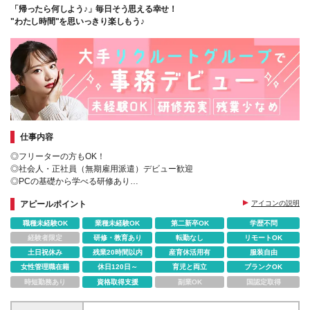
なります
「帰ったら何しよう♪」毎日そう思える幸せ！
"わたし時間"を思いっきり楽しもう♪
仕事内容
◎フリーターの方もOK！
◎社会人・正社員（無期雇用派遣）デビュー歓迎
◎PCの基礎から学べる研修あり
◎リモートワークもOK
アピールポイント
アイコンの説明
◎最短約10日程度でお仕事開始
◎選考は全てオンライン
職種未経験OK
業種未経験OK
第二新卒OK
学歴不問
◎履歴書・職務経歴書不要
経験者限定
研修・教育あり
転勤なし
リモートOK
土日祝休み
残業20時間以内
産育休活用有
服装自由
女性管理職在籍
休日120日～
育児と両立
ブランクOK
時短勤務あり
資格取得支援
副業OK
国認定取得