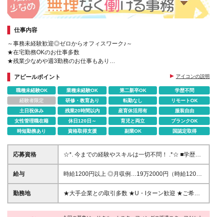
仕事内容
～事務未経験歓迎◎ゼロからオフィスワーク♪～
★在宅勤務OKのお仕事多数
★残業少なめや週3勤務のお仕事もあり
★PCの基礎スキルから学べる研修あり
アピールポイント
アイコンの説明
職種未経験OK
業種未経験OK
第二新卒OK
学歴不問
経験者限定
研修・教育あり
転勤なし
リモートOK
土日祝休み
残業20時間以内
産育休活用有
服装自由
女性管理職在籍
休日120日～
育児と両立
ブランクOK
時短勤務あり
資格取得支援
副業OK
国認定取得
応募資格
☆*. 今までの経験やスキルは一切不問！ .*☆ ■学歴不
問 ■第二新卒・事務デビューなども歓迎 ※子育てによ
るブランク復帰なども応援します！ ☆*. こんな方を歓
給与
時給1200円以上 ◎月収例…19万2000円（時給1200
迎します！ .*☆ ◎プライベートも大切にしたい ◎大
円×1日8h×20日） ※給与の即受取りサービスあり。働
手企業で働いてみたい ◎未経験からチャレンジした
いたお給料の一部を、お給料日前に受け取れます（利
勤務地
★大手企業との取引多数 ★U・Iターン歓迎 ★ご希望
い など ※高校生の方はご登録いただけません。 ※元
用規定あり） ※時給・月収は派遣先により異なります
に合わせてお仕事をご紹介します 《勤務地エリア》 ■
接客・販売スタッフをはじめ、 未経験からスタート
※交通費は、1ヶ月3万円を上限として実費支給します
北海道・東北 北海道、宮城県、秋田県、福島県、岩
した先輩スタッフがたくさん！ 周囲のスタッフや派