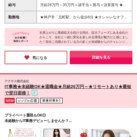
人柄重視の採用になります！ 「経験はないけどオフ
給与
月給28万円～35万円＋諸手当＋賞与＋決算賞与 ★月
ィスワークをはじめたい」 という方はお気軽にご
平均2万～4万のインセンティブ獲得も可能！ ★昇給
応募ください♪ ＊＊こんな方にピッタリです＊＊ □オ
ではあなたの頑張りをしっかり評価。 一度の昇給で
勤務地
★神戸市「元町駅」から徒歩6分 ★オシャレなオフィ
シャレも楽しみながらオフィスワークをしたい方 □コ
5000円～5万円の給与アップも珍しくありません！ ※
スで働ける♪ ＜本社＞ 兵庫県神戸市中央区明石町44神
ミュニケーションを取りながら仕事をしたい方 □働き
上記はあくまでも最低保障です ※年齢、経験、能力を
戸御幸ビル4階 ※転勤はありません ※変更の範囲：会
やすさも大切にしたい方
考慮の上、優遇いたします ※上記月給には固定残業代
右肩上がりに業績拡大を続ける同社。拡大フェーズにある会社だ
社の定める事業所
からこそ、会社と一緒に変化を楽しめる環境が魅力だと感じまし
（20時間分／37,900円～）を含み、超過分は別途支
た！現在ご活躍されている方の多くが未経験からのチャレンジだ
給いたします ※上記月給には一律手当を含みます ※試
そう。教育実績が豊富にある同社だからこそ、未経験の方が不安
用期間中（3カ月）の雇用形態・給与・待遇に差異は
に感じるポイントを踏まえた上で研修を行っているのも、安心で
ありません
きるポイントだと感じました♪オフィスワークのお仕事で一歩踏
詳細を見る
気になる
み出したい方にぜひご応募いただきたいです◎
アクサス株式会社
IT事務★未経験OK★退職金★月給26万円～★リモートあり★最短
で翌日面接！
プライベート重視もOK◎
未経験からIT事務デビューしませんか？
■4年連続【WOMAN’s VALUE AWARD】受賞