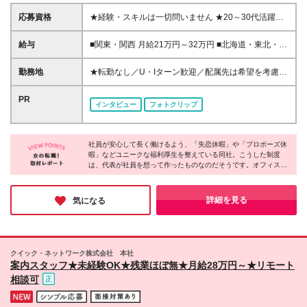
応募資格
★経験・スキルは一切問いません ★20～30代活躍中
＜未経験入社が9割以上！＞ ■学歴不問 志望動機も気
にしません！ 「正社員デビューしたい」「オフィス
給与
■関東・関西 月給21万円～32万円 ■北海道・東北・福
ワークにチャレンジしてみたい」 などどんな動機で
岡 月給18万円～30万円 ■熊本・沖縄 月給17万円～28
もOK。人柄重視の採用です！ ブランクある方も歓迎
万円 ※経験や能力を考慮の上、優遇いたします。 ※イ
勤務地
★転勤なし／U・Iターン歓迎／配属先は希望を考慮
します♪
ンセンティブ支給あり（配属先による） ※残業代は全
★東京、大阪、横浜で積極採用中 ★関西エリアでの
額支給します。 ※試用期間（2ヶ月～6ヶ月／給与の
お仕事多数／大阪駅周辺・本町・新大阪など主要駅チ
PR
インタビュー
フォトクリップ
変更なし）。 ※試用期間中は契約社員、期間終了後正
カでアクセス良好 東京・神奈川・千葉・名古屋・大
社員として雇用します。
阪・兵庫・京都・福岡（小倉）・熊本・沖縄・北海
道・東北・関西の各拠点またはプロジェクト先へ配属
社員が安心して長く働けるよう、「失恋休暇」や「プロポーズ休
となります。 《各拠点詳細》 ◆東京都渋谷区渋谷3-
暇」などユニークな福利厚生を整えている同社。こうした制度
10-13 TOKYU REIT渋谷Rビル6F ◆東京都豊島区東池
は、代表が社員を想って作ったものなのだそうです。オフィスは
袋1-21-11 オーク池袋ビル3F ◆東京都渋谷区代々木2-
明るく清潔で、社員同士が気軽に声を掛け合う雰囲気が印象的で
11-17 ラウンドクロス新宿 9F ◆東京都台東区秋葉原
した。未経験者が9割以上という環境だからこそ、「分からない
1-1 秋葉原ビジネスセンター3F ◆神奈川県横浜市神奈
ことは何でも聞ける」文化が根付いているのだと感じました。長
詳細を見る
気になる
く安心して働ける会社を探している方にぴったりです♪
川区鶴屋町2-23-2 TSプラザビル2F ◆大阪府大阪市北
区梅田1-1-3 大阪駅前第3ビル5F ◆大阪府大阪市浪速
区難波中1-10-4 南海野村ビル9F ◆北海道札幌市中央
区北五条西2-5 JRタワーオフィスさっぽろ20F ◆北海
クイック・ネットワーク株式会社 本社
道札幌市中央区大通西3-11北洋ビル2F ◆宮城県仙台
案内スタッフ★未経験OK★残業ほぼ無★月給28万円～★リモート
市青葉区中央3-2-23 野村不動産仙台青葉通ビル 2F ◆
相談可
福岡県福岡市中央区天神2-8-41 福岡朝日会館ビルデ
ィング7F ◆福岡県福岡市博多区博多駅前1-15-20 Nmf
博多駅前ビル 8階 ◆熊本県熊本市中央区新市街11-18