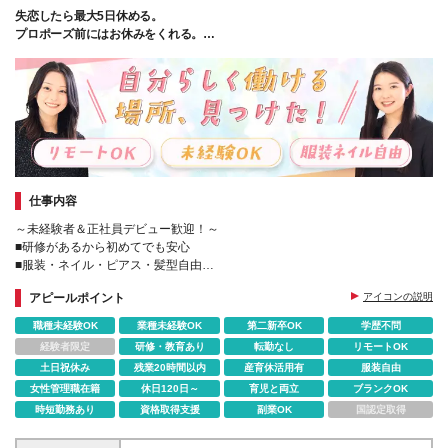
なります
失恋したら最大5日休める。
プロポーズ前にはお休みをくれる。
そんな「社員想い」の会社なんです。
仕事内容
～未経験者＆正社員デビュー歓迎！～
■研修があるから初めてでも安心
■服装・ネイル・ピアス・髪型自由
■残業ほぼなし＆年休124日
アピールポイント
アイコンの説明
■リモートの相談も可能
職種未経験OK
業種未経験OK
第二新卒OK
学歴不問
経験者限定
研修・教育あり
転勤なし
リモートOK
土日祝休み
残業20時間以内
産育休活用有
服装自由
女性管理職在籍
休日120日～
育児と両立
ブランクOK
時短勤務あり
資格取得支援
副業OK
国認定取得