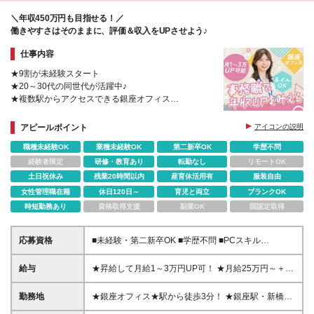
＼年収450万円も目指せる！／
働きやすさはそのままに、評価＆収入をUPさせよう♪
仕事内容
★9割が未経験スタート
★20～30代の同世代が活躍中♪
★複数駅からアクセスできる銀座オフィス
★年間休日129日！土日祝休み
★残業月20h程度
アピールポイント
アイコンの説明
★時短のママさんも活躍中
職種未経験OK
業種未経験OK
第二新卒OK
学歴不問
★上場を見据える急成長企業
経験者限定
研修・教育あり
転勤なし
リモートOK
土日祝休み
残業20時間以内
産育休活用有
服装自由
女性管理職在籍
休日120日～
育児と両立
ブランクOK
時短勤務あり
資格取得支援
副業OK
国認定取得
応募資格
■未経験・第二新卒OK ■学歴不問 ■PCスキル
（Excel・Wordで簡単な資料作成をしたことがある
方） ＼こんな方にピッタリです！／ ◎人と話すこと
給与
★昇給して月給1～3万円UP可！ ★月給25万円～＋賞
が好きな方 ◎チームワークを大切にして働きたい方
与年2回＋業績賞与 ※月給の金額は、スキルや経験を
◎誰かの役に立つ仕事がしたい方 ◎紹介・提案する
考慮の上、決定します。 ※試用期間6ヶ月あり（試用
勤務地
★銀座オフィス★駅から徒歩3分！ ★銀座駅・新橋駅
ことが好きな方
期間中の雇用形態は契約社員です。試用期間終了後、
からも徒歩通勤できる好立地！ 【東京オフィス】 東