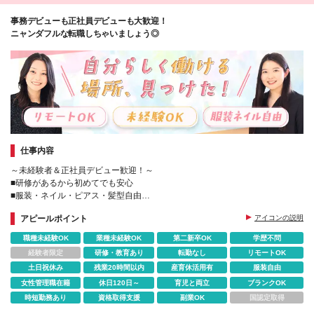
事務デビューも正社員デビューも大歓迎！
ニャンダフルな転職しちゃいましょう◎
仕事内容
～未経験者＆正社員デビュー歓迎！～
■研修があるから初めてでも安心
■服装・ネイル・ピアス・髪型自由
■残業ほぼなし＆年休124日
アピールポイント
アイコンの説明
職種未経験OK
業種未経験OK
第二新卒OK
学歴不問
経験者限定
研修・教育あり
転勤なし
リモートOK
土日祝休み
残業20時間以内
産育休活用有
服装自由
女性管理職在籍
休日120日～
育児と両立
ブランクOK
時短勤務あり
資格取得支援
副業OK
国認定取得