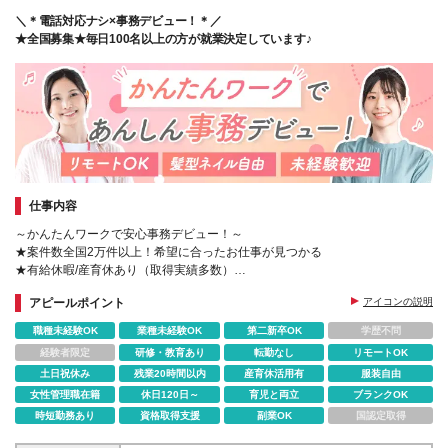
円 【福岡県】日給7399円 ※地域により支給金額は異
なります
＼＊電話対応ナシ×事務デビュー！＊／
★全国募集★毎日100名以上の方が就業決定しています♪
仕事内容
～かんたんワークで安心事務デビュー！～
★案件数全国2万件以上！希望に合ったお仕事が見つかる
★有給休暇/産育休あり（取得実績多数）
★コーディネーター&営業担当があなたをサポート
アピールポイント
アイコンの説明
職種未経験OK
業種未経験OK
第二新卒OK
学歴不問
経験者限定
研修・教育あり
転勤なし
リモートOK
土日祝休み
残業20時間以内
産育休活用有
服装自由
女性管理職在籍
休日120日～
育児と両立
ブランクOK
時短勤務あり
資格取得支援
副業OK
国認定取得