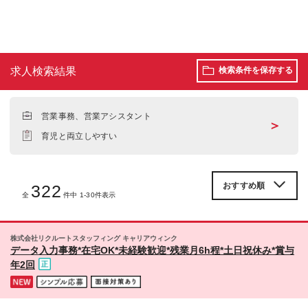
求人検索結果
検索条件を保存する
営業事務、営業アシスタント
＞
育児と両立しやすい
322
全
件中 1-30件表示
株式会社リクルートスタッフィング キャリアウィンク
データ入力事務*在宅OK*未経験歓迎*残業月6h程*土日祝休み*賞与
年2回