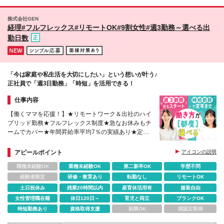
株式会社GEN
経理#フルフレックス#リモートOK#9割女性#週3勤務～選べる出
勤日数
「今は家庭や私生活を大切にしたい」という想いが叶う♪
正社員で「週3日勤務」「時短」を活用できる！
仕事内容
【働くママを応援！】★リモートワーク＆出社のハイ
ブリッド勤務★フルフレックス制度★急なお休みもチ
ームでカバー★年間昇給率平均7％の実績あり★定年
まで時短勤務OK★ブランクからの復職も大歓迎！
アピールポイント
アイコンの説明
職種未経験OK
業種未経験OK
第二新卒OK
学歴不問
経験者限定
研修・教育あり
転勤なし
リモートOK
土日祝休み
残業20時間以内
産育休活用有
服装自由
女性管理職在籍
休日120日～
育児と両立
ブランクOK
時短勤務あり
資格取得支援
副業OK
国認定取得