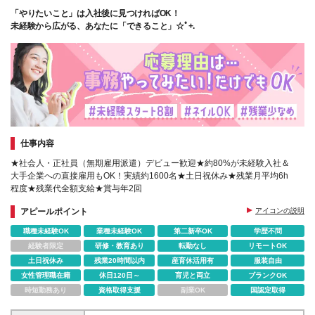
熊本第一生命ビルディング10F ◆沖縄県那覇市松山1-
「やりたいこと」は入社後に見つければOK！
1-19 JPR那覇ビル7F (変更の範囲)上記を除く当社関
未経験から広がる、あなたに「できること」☆ﾟ+.
連勤務地
仕事内容
★社会人・正社員（無期雇用派遣）デビュー歓迎★約80%が未経験入社＆
大手企業への直接雇用もOK！実績約1600名★土日祝休み★残業月平均6h
程度★残業代全額支給★賞与年2回
アピールポイント
アイコンの説明
職種未経験OK
業種未経験OK
第二新卒OK
学歴不問
経験者限定
研修・教育あり
転勤なし
リモートOK
土日祝休み
残業20時間以内
産育休活用有
服装自由
女性管理職在籍
休日120日～
育児と両立
ブランクOK
時短勤務あり
資格取得支援
副業OK
国認定取得