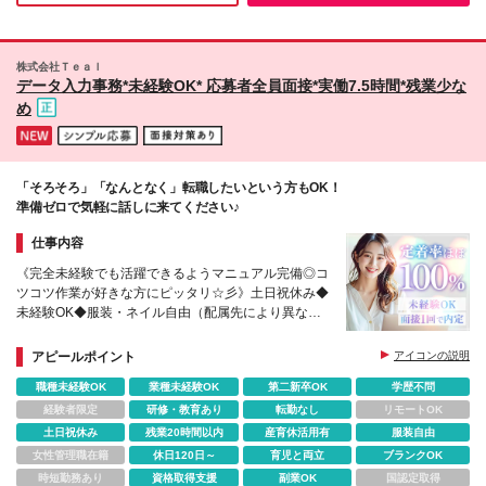
株式会社Ｔｅａｌ
データ入力事務*未経験OK* 応募者全員面接*実働7.5時間*残業少な
め
「そろそろ」「なんとなく」転職したいという方もOK！
準備ゼロで気軽に話しに来てください♪
仕事内容
《完全未経験でも活躍できるようマニュアル完備◎コ
ツコツ作業が好きな方にピッタリ☆彡》土日祝休み◆
未経験OK◆服装・ネイル自由（配属先により異なる
場合あり）◆月給24万円～
アピールポイント
アイコンの説明
職種未経験OK
業種未経験OK
第二新卒OK
学歴不問
経験者限定
研修・教育あり
転勤なし
リモートOK
土日祝休み
残業20時間以内
産育休活用有
服装自由
女性管理職在籍
休日120日～
育児と両立
ブランクOK
時短勤務あり
資格取得支援
副業OK
国認定取得