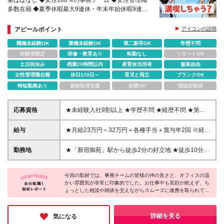
多数在籍 ◆夏季休暇最大9連休・年末年始休暇9連
休 ◆年休120日以上 ◆ウォーターサーバー・コーヒ
ーマシン完備
アピールポイント
アイコンの説明
職種未経験OK
業種未経験OK
第二新卒OK
学歴不問
経験者限定
研修・教育あり
転勤なし
リモートOK
土日祝休み
残業20時間以内
産育休活用有
服装自由
女性管理職在籍
休日120日～
育児と両立
ブランクOK
時短勤務あり
資格取得支援
副業OK
国認定取得
応募資格
★未経験入社9割以上 ★学歴不問 ★経歴不問 ★第二
新卒歓迎 ＊…必須条件…＊ ◇35歳以下の方（長期キ
ャリア形成のため） ◇基礎的なPCスキル（タイピン
給与
★月給23万円～32万円＋各種手当＋賞与年2回 ※経
グができればOK） ＊…こんな方大歓迎！…＊ ◇人と
験・能力等を考慮し決定します ※残業代は全額支給 ※
話すのが好きな方 ◇気配り上手な方
試用期間2カ月（その間の給与・待遇に差異はありま
勤務地
★「新宿御苑」駅から徒歩2分の好立地 ★徒歩10分以
せん）
内で3駅利用可能です！ 【東京支社】 東京都新宿区新
宿1-20-2 小池ビル2F ※変更の範囲：上記を除く当
今回の取材では、事務チームの皆様の仲の良さと、オフィスの温
社関連勤務地
かい雰囲気が非常に印象的でした。お仕事中も笑顔が絶えず、ち
ょっとした相談や雑谈を交えながらスムーズに連携を取られてい
る姿から、居心地の良さがしっかりと伝わってきました♪
残業も少なくお休みも充実しているため、プライベートを大切に
しながら長く働きたい方にぴったりの環境。未経験から事務にチ
詳細を見る
気になる
ャレンジしたい方に、ぜひおすすめしたい企業です！