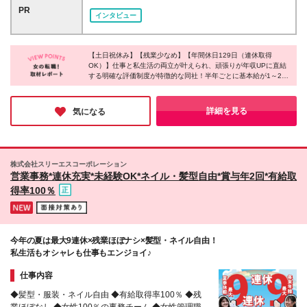
正社員となります。その他給与や待遇に差異はありま
京都中央区銀座7-17-2 アーク銀座ビルディング6F
PR
インタビュー
せん。） ※上記給与は固定時間外労働手当40時間分
※(変更の範囲)なし
（月59,200円）を含みます。万が一残業時間が40時
間を超過した場合は、別途残業代を支給します。 ※実
際の残業時間は月平均20時間程度ですが、その場合も
【土日祝休み】【残業少なめ】【年間休日129日（連休取得
OK）】仕事と私生活の両立が叶えられ、頑張りが年収UPに直結
固定残業代は全額支給されます。 ＜業績賞与につい
する明確な評価制度が特徴的な同社！半年ごとに基本給が1～2万
て＞ 全体の売り上げが達成となれば業績賞与が出ま
円アップするため、収入が2倍近くになった社員もいるのだと
す◎ 通常の賞与に加え、業績賞与が支給となるた
か。そんな同社は、チームで成果を喜び合う温かい雰囲気があ
め、 年収大幅UPも見込めます♪
り、先輩のサポートや寄り添った指導も充実♪ここでなら、一人
詳細を見る
気になる
ひとりが安心して希望のキャリアを歩めそうだと感じました！
株式会社スリーエスコーポレーション
営業事務*連休充実*未経験OK*ネイル・髪型自由*賞与年2回*有給取
得率100％
今年の夏は最大9連休×残業ほぼナシ×髪型・ネイル自由！
私生活もオシャレも仕事もエンジョイ♪
仕事内容
◆髪型・服装・ネイル自由 ◆有給取得率100％ ◆残
業ほぼなし ◆女性100％の事務チーム ◆女性管理職