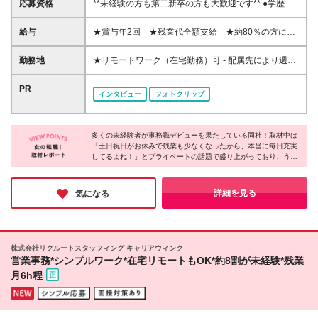
応募資格
**未経験の方も第二新卒の方も大歓迎です** ●学歴不
問 ●フリーター・正社員（無期雇用派遣）デビューも
OK！ ☆こんな方に向いています ◆パソコンスキルを
給与
★賞与年2回 ★残業代全額支給 ★約80％の方にパ
身に付けたい方 ◆大手企業で安心して働きたい方 ◆
フォーマンス給(*)支給！ 【東京都】月給201,100円～
しっかり評価されながら働きたい方 ◆仕事とプライ
328,300円（別途賞与年2回） 【神奈川県】月給
勤務地
★リモートワーク（在宅勤務）可 - 配属先により週1
ベートの両立をしたい方 ◆チームワークを大切にし
200,900円～323,900円（別途賞与年2回） 【千葉
～5日のリモートワークOK ★募集エリア｜北海道、
たい方
県】月給192,000円～313,400円（別途賞与年2回）
宮城、千葉、埼玉、東京、神奈川、愛知、京都、大
PR
インタビュー
フォトクリップ
【埼玉県】月給193,000円～314,800円（別途賞与年2
阪、兵庫、福岡で採用中 ★駅近くのオフィスで勤務
回） 【大阪府】月給193,300円～315,700円（別途賞
可能！お仕事帰りにグルメやショッピングも楽しめま
与年2回） 【兵庫県】月給183,300円～299,900円
す 【勤務可能性のあるエリア】 東京都 ｜23区内が
（別途賞与年2回） 【京都府】月給184,100円～
多くの未経験者が事務職デビューを果たしている同社！取材中は
メイン（恵比寿、渋谷、新宿、港区、品川、東京 な
「土日祝日がお休みで残業も少なくなったから、本当に毎日充実
297,300円（別途賞与年2回） 【愛知県】月給
ど） 神奈川県｜横浜市・川崎市など 埼玉県 ｜さい
してるよね！」とプライベートの話題で盛り上がっており、うら
187,400円～306,300円（別途賞与年2回） 【宮城
たま市・川越市など 千葉県 ｜船橋市・浦安市など
やましくなるほどでした。「プライベートもしっかり楽しみなが
県】月給171,800円～281,400円（別途賞与年2回）
北海道 ｜札幌市がメイン 愛知県 ｜名古屋周辺が
ら働きたい」そんな方にオススメの職場です☆
【福岡県】月給173,400円～281,700円（別途賞与年2
メイン 大阪府 ｜大阪市など 兵庫県 ｜尼崎市・神
詳細を見る
気になる
回） 【北海道】月給176,300円～280,700円（別途賞
戸市など 京都府 ｜京都市など 宮城県 ｜仙台駅周
与年2回） (*)就業先＋当社評価により＋α手当を付与
辺がメイン 福岡県 ｜中央区・博多区がメイン 【大
☆月収UP例 20代／入社3年目・月収20万円→月収
阪府募集エリア】 新大阪エリア 淀屋橋・中之島・京
23.5万円にUP！ 20代／入社5年目・月収20万円→月
橋・OBPエリア 【本社】 東京都千代田区有楽町1-13-
株式会社リクルートスタッフィング キャリアウィンク
収24万円にUP！ ☆研修期間中（3日間／所定労働時
1 第一生命日比谷ファースト 14階 ※希望・適正を考
営業事務*シンプルワーク*在宅リモートもOK*約8割が未経験*残業
間7時間）は、下記の通り給与を支給します 【東京
慮し、配属先を決定します ※配属先は原則通勤90分
月6h程
都・神奈川県・埼玉県・千葉県】日給8582円 【愛知
以内となります (変更の範囲)上記を除く当社関連勤務
県】日給7980円 【大阪府・兵庫県・京都府】日給
地
8239円 【北海道】日給7525円 【宮城県】日給7266
円 【福岡県】日給7399円 ※地域により支給金額は異