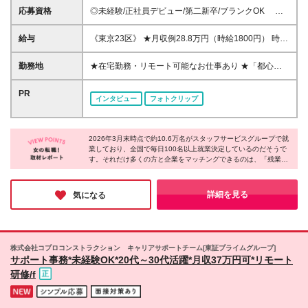
応募資格
◎未経験/正社員デビュー/第二新卒/ブランクOK ◎
高卒以上 《こんな方にピッタリです！》 ■未経験から
事務デビューしたい ■残業なし・土日休みの仕事を探
給与
《東京23区》 ★月収例28.8万円（時給1800円） 時給
している ■シンプルなお仕事がしたい など ※「自分
1400円～2000円 《東京23区以外》 ★月収例24.8万
にどんな仕事が向いているのか分からない」という方
円（時給1550円） 時給1250円～1750円 《関東（東
勤務地
★在宅勤務・リモート可能なお仕事あり ★「都心で
も大丈夫！ 当社のコーディネーターがあなたのお
京以外）》 ★月収例24万円（時給1500円） 時給
働きたい」「最寄りのエリアで働きたい」など希望を
話しを聞いて、ピッタリのお仕事をご紹介します♪
1100円～1750円 《中部》 ★月収例24万円（時給
考慮 ★転居を伴う転勤なし/U・Iターン歓迎 全国47都
PR
インタビュー
フォトクリップ
1500円） 時給1050円～1600円 《関西》 ★月収例
道府県の派遣先にて勤務いただきます。 《魅力ポイ
25.6万円（時給1600円） 時給1050円～1650円 《北
ント》 ★キレイでおしゃれなオフィス ★駅チカなど
海道・東北》 時給1080円～1450円 《中国》 時給
通勤や買い物に便利なエリアのお仕事がたくさん ★
1090円～1450円 《四国》 時給1050円～1450円 《九
2026年3月末時点で約10.6万名がスタッフサービスグループで就
リフレッシュスペースが充実している職場多数 (変更
業しており、全国で毎日100名以上就業決定しているのだそうで
州・沖縄》 時給1060円～1450円 ※時給額はスキルや
の範囲)上記を除く当社関連勤務地
す。それだけ多くの方と企業をマッチングできるのは、「残業な
経験、勤務地、派遣先により異なります。 ※残業代は
しがいい」「在宅で働きたい」など一人ひとりの理想を形にして
別途発生分を全額支給します。 ※今月ピンチ！という
いるから。希望の職場で多くの方がのびのびと活躍している事実
ときに便利な、働いた分の給料を給料日を待たずに受
にサポート体制の厚さを感じました。自分らしく働ける環境を探
詳細を見る
気になる
け取れる速払いサービスがあります。
している方は登録してみてはいかがでしょうか♪
株式会社コプロコンストラクション キャリアサポートチーム[東証プライムグループ]
サポート事務*未経験OK*20代～30代活躍*月収37万円可*リモート
研修/f