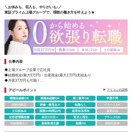
＼お休みも、収入も、やりがいも♪／
東証プライム上場グループで、理想の働き方を叶えよう★
仕事内容
◆上場グループ企業で正社員
◆結婚祝金(最大5万円)・出産祝金(最大1万円)支給あり
◆月収37万円も可能！
◆全国から勤務地を選べる＆転勤や出張なし
アピールポイント
アイコンの説明
◆Web面接も実施中
◆配属後のフォロー体制も充実♪
職種未経験OK
業種未経験OK
第二新卒OK
学歴不問
経験者限定
研修・教育あり
転勤なし
リモートOK
土日祝休み
残業20時間以内
産育休活用有
服装自由
女性管理職在籍
休日120日～
育児と両立
ブランクOK
時短勤務あり
資格取得支援
副業OK
国認定取得