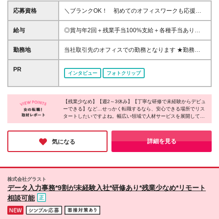
応募資格
＼ブランクOK！ 初めてのオフィスワークも応援／
◆未経験歓迎 ◆経験・学歴不問 ★一つでも当てはま
る方は大歓迎です ・プライベートも充実して働きた
給与
◎賞与年2回＋残業手当100%支給＋各種手当あり
い方 ・安定した環境で長く活躍したい方 ・一生役に
【東京】月給27万～31万 【横浜】月給23万～25万
立つ専門的な知識を身につけたい方
【名古屋】月給20万6000円～23万 【大阪】月給20万
勤務地
当社取引先のオフィスでの勤務となります ★勤務地
～27万 【福岡】月給20万～24万 【札幌】月給19万～
は希望を考慮して決定します ★担当オフィスへの直
25万 ■年収例 ＜東京＞ 年収350万～＋残業手当全額
行直帰となります ≪積極採用エリア≫ 【東京】 六本
PR
インタビュー
フォトクリップ
+各種手当 ※年齢・スキル・経験を考慮の上、スター
木一丁目、浅草橋、茅場町、虎ノ門、日本橋 【神奈
ト時の給与を決定します ※試用期間3ヶ月（期間中の
川】 横浜 【愛知】 名古屋、上前津、伏見、久屋大
雇用形態・待遇に差異はありません） ※時間外手当は
通、栄 【大阪】 梅田、淀屋橋・肥後橋、福島、江坂
100％支給
【残業少なめ】【週2～3休み】【丁寧な研修で未経験からデビュ
【福岡】 博多、祇園、東比恵、中洲川端、天神、赤
ーできる】など…せっかく転職するなら、安心できる場所でリス
坂 【北海道・東北】 札幌 ≪本社≫ 東京都新宿区新宿
タートしたいですよね。幅広い領域で人材サービスを展開してい
3-1-24 京王新宿三丁目ビル3階 ※この求人は無期雇用
る同社では、充実した休日休暇や残業時間の削減によって働きや
派遣となります 勤務地は取引先オフィスですが、当
すい環境を作っているのだとか！東証プライム上場企業グループ
社の社員としての雇用となり、 給与や福利厚生など
としての安定性も同社の魅力。新たな一歩を踏み出す場所にぴっ
詳細を見る
気になる
たりではないでしょうか。
の制度は当社の規定が適用されます。 そのため、長
期的に安定して働くことができる制度です。 ※(変更
の範囲)当社関連勤務地
株式会社グラスト
データ入力事務*9割が未経験入社*研修あり*残業少なめ*リモート
相談可能