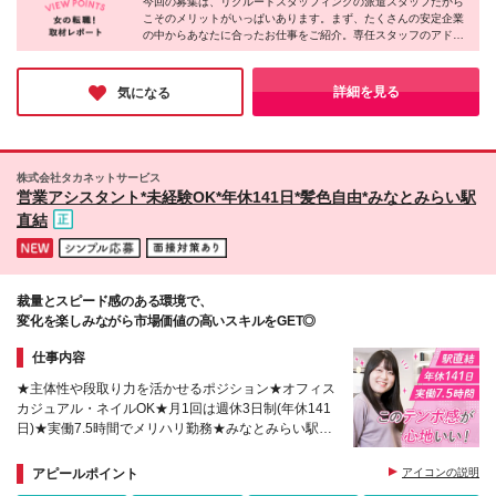
※時間外手当は発生分を全額支給します ※初回の契約
今回の募集は、リクルートスタッフィングの派遣スタッフだから
手県 ■首都圏 東京都、神奈川県、千葉県、埼玉県 ■北
遣先企業の社員と連携・協働しながら取り組むので、
こそのメリットがいっぱいあります。まず、たくさんの安定企業
は2ヶ月間ですが、再契約の予定があります。
関東 栃木県、茨城県、群馬県 ■東海 愛知県、静岡
の中からあなたに合ったお仕事をご紹介。専任スタッフのアドバ
コミュニケーションスキルも活かせます。
県、三重県、岐阜県 ■関西 大阪府、京都府、兵庫県、
イスや研修などのサポートもあるので、未経験の方も安心です
奈良県、滋賀県 ■九州 福岡県 【派遣就業中における
ね！「事務デビューしたい」という方はぜひこの機会にチャレン
勤務地変更の範囲】変更なし
ジしてみてはいかがでしょうか。
詳細を見る
気になる
株式会社タカネットサービス
営業アシスタント*未経験OK*年休141日*髪色自由*みなとみらい駅
直結
裁量とスピード感のある環境で、
変化を楽しみながら市場価値の高いスキルをGET◎
仕事内容
★主体性や段取り力を活かせるポジション★オフィス
カジュアル・ネイルOK★月1回は週休3日制(年休141
日)★実働7.5時間でメリハリ勤務★みなとみらい駅直
結★月給は前職給与を考慮
アピールポイント
アイコンの説明