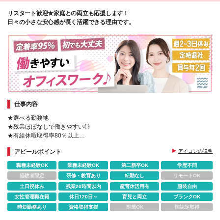
リスタート歓迎★家庭との両立も応援します！
日々の小さな安心感が長く活躍できる理由です。
仕事内容
★選べる勤務地
★残業ほぼなしで働きやすい◎
★有給休暇取得率80％以上
★リーダー/SVも同時募集
アピールポイント
アイコンの説明
★希望に合わせてキャリアアップを目指せる
職種未経験OK
業種未経験OK
第二新卒OK
学歴不問
経験者限定
研修・教育あり
転勤なし
リモートOK
土日祝休み
残業20時間以内
産育休活用有
服装自由
女性管理職在籍
休日120日～
育児と両立
ブランクOK
時短勤務あり
資格取得支援
副業OK
国認定取得