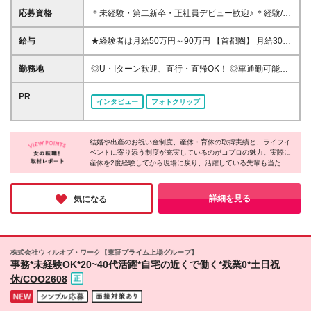
応募資格
＊未経験・第二新卒・正社員デビュー歓迎♪ ＊経験/知
識ゼロでOK！ ＊学歴・年齢・転職回数は一切不問で
す！ ＊人物重視の採用です！ 20代、30代の業界未経
給与
★経験者は月給50万円～90万円 【首都圏】 月給30万
験者はもちろん、40代、50代、60代の経験者も活躍
1230円〜 ⇒基本22万7000円+地域6万4230円+皆勤1
しています！ ※ご希望を考慮し、雇用形態を決定しま
万円 【群馬/栃木/茨城】 月給28万1090円〜 ⇒基本23
勤務地
◎U・Iターン歓迎、直行・直帰OK！ ◎車通勤可能の
す ※新卒の方もご応募可能 （待遇・募集要項等は別
万4000円+地域3万7090円+皆勤1万円 【大阪/京都/兵
エリアもあり！ ◎出張なしの働き方も可能 ◎全国に
途ご案内いたします） ※入社時期は柔軟に対応しま
庫】 月給30万130円〜 ⇒基本23万5000円+地域5万
勤務地あり/希望のエリアで働けます《転勤なし》
PR
す！半年先の入社もOK！お気軽にご相談ください！
インタビュー
フォトクリップ
5130円+皆勤1万円 【静岡/愛知/岐阜/三重】 月給28万
【拠点】 ※全国各地に支店あり ・札幌支店/北海道 ・
5840円〜 ⇒基本23万円+地域4万5840円+皆勤1万円
仙台支店/宮城・青森・岩手・秋田・山形・福島 ・大
【北海道】 月給25万2960円〜 ⇒基本22万4000円+地
宮営業所/埼玉・栃木・群馬・茨城・新潟 ・東京支店/
域1万8960円+皆勤1万円 【福岡/佐賀/長崎/大分/熊
結婚や出産のお祝い金制度、産休・育休の取得実績と、ライフイ
東京・千葉 ・横浜営業所/神奈川・山梨 ・名古屋支店/
ベントに寄り添う制度が充実しているのがコプロの魅力。実際に
本】 月給25万800円〜 ⇒基本21万8000円+地域2万
愛知・長野・岐阜・三重・滋賀・静岡・石川・富山・
産休を2度経験してから現場に戻り、活躍している先輩も当たり
2800円+皆勤1万円 【宮城/山形/福島】 月給25万580
福井 ・大阪支店/大阪(大阪駅周辺エリアなど)・京都・
前のようにいます！ さらに、全国各地に拠点があるから「地元で
円〜 ⇒基本21万8000円+地域2万2580円+皆勤1万円
兵庫・奈良・和歌山 ・広島支店/広島・岡山・島根・
働きたい」「通勤時間を短くしたい」「なるべく残業を減らした
【広島/岡山/山口】 月給27万1090円〜 ⇒基本23万
鳥取・山口・香川・高知・愛媛・徳島 ・福岡支店/福
い」といったリアルな希望にも、きちんと向き合ってもらえま
詳細を見る
気になる
4000円+地域2万7090円+皆勤1万円 ※残業代は1分単
す。あなたの"こうしたい"を、ここで実現してみませんか♪
岡・佐賀・長崎・熊本・大分・宮崎・鹿児島・沖縄 ※
位で全額支給（みなし残業制度なし） ※上記給与は最
勤務エリアによって所属支店が異なります。 (変更の
低支給額です。経験・能力に応じて決定致します ※試
範囲)上記を除く当社関連勤務地
用期間1ヶ月、最大6ヶ月まで延長する可能性あり(条
株式会社ウィルオブ・ワーク【東証プライム上場グループ】
件変更なし) ※今期より新賃金体系へ移行しました。
事務*未経験OK*20~40代活躍*自宅の近くで働く*残業0*土日祝
詳細は面接時にご説明します
休/COO2608