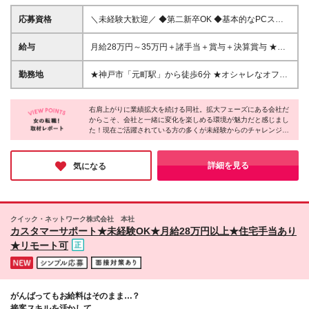
応募資格
＼未経験大歓迎／ ◆第二新卒OK ◆基本的なPCスキ
ルをお持ちの方 ◆学歴不問 ◆20代～30代活躍中！ ☆
人柄重視の採用になります！ 「経験はないけどオフ
給与
月給28万円～35万円＋諸手当＋賞与＋決算賞与 ★月
ィスワークをはじめたい」 という方はお気軽にご
平均2万～4万のインセンティブ獲得も可能！ ★昇給
応募ください♪ ＊＊こんな方にピッタリです＊＊ □オ
ではあなたの頑張りをしっかり評価。 一度の昇給で
勤務地
★神戸市「元町駅」から徒歩6分 ★オシャレなオフィ
シャレも楽しみながらオフィスワークをしたい方 □コ
5000円～5万円の給与アップも珍しくありません！ ※
スで働ける♪ ＜本社＞ 兵庫県神戸市中央区明石町44神
ミュニケーションを取りながら仕事をしたい方 □働き
上記はあくまでも最低保障です ※年齢、経験、能力を
戸御幸ビル4階 ※転勤はありません ※変更の範囲：会
やすさも大切にしたい方
考慮の上、優遇いたします ※上記月給には固定残業代
右肩上がりに業績拡大を続ける同社。拡大フェーズにある会社だ
社の定める事業所
からこそ、会社と一緒に変化を楽しめる環境が魅力だと感じまし
（20時間分／37,900円～）を含み、超過分は別途支
た！現在ご活躍されている方の多くが未経験からのチャレンジだ
給いたします ※上記月給には一律手当を含みます ※試
そう。教育実績が豊富にある同社だからこそ、未経験の方が不安
用期間中（3カ月）の雇用形態・給与・待遇に差異は
に感じるポイントを踏まえた上で研修を行っているのも、安心で
ありません
きるポイントだと感じました♪オフィスワークのお仕事で一歩踏
詳細を見る
気になる
み出したい方にぜひご応募いただきたいです◎
クイック・ネットワーク株式会社 本社
カスタマーサポート★未経験OK★月給28万円以上★住宅手当あり
★リモート可
がんばってもお給料はそのまま…？
接客スキルを活かして