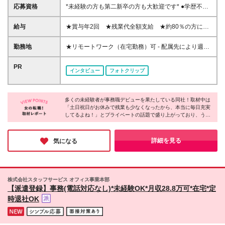
応募資格
*未経験の方も第二新卒の方も大歓迎です* ●学歴不問
●フリーターの方も歓迎しています♪ ☆こんな方に向
いています ◆パソコンスキルを身に付けたい方 ◆大
給与
★賞与年2回 ★残業代全額支給 ★約80％の方にパ
手企業で働きたい方 ◆しっかり評価されながら働き
フォーマンス給(*)支給！ 【東京都】月給201,100円～
たい方 ◆仕事とプライベートの両立をしたい方 ◆チ
328,300円（別途賞与年2回） 【神奈川県】月給
勤務地
★リモートワーク（在宅勤務）可 - 配属先により週1
ームワークを大切にしたい方
200,900円～323,900円（別途賞与年2回） 【千葉
～5日のリモートワークOK ★募集エリア｜北海道、
県】月給192,000円～313,400円（別途賞与年2回）
宮城、千葉、埼玉、東京、神奈川、愛知、京都、大
PR
インタビュー
フォトクリップ
【埼玉県】月給193,000円～314,800円（別途賞与年2
阪、兵庫、福岡で採用中 ★駅近くのオフィスで勤務
回） 【大阪府】月給193,300円～315,700円（別途賞
可能！お仕事帰りにグルメやショッピングも楽しめま
与年2回） 【兵庫県】月給183,300円～299,900円
す 【勤務可能性のあるエリア】 東京都 ｜23区内が
（別途賞与年2回） 【京都府】月給184,100円～
多くの未経験者が事務職デビューを果たしている同社！取材中は
メイン（恵比寿、渋谷、新宿、港区、品川、東京 な
「土日祝日がお休みで残業も少なくなったから、本当に毎日充実
297,300円（別途賞与年2回） 【愛知県】月給
ど） 神奈川県｜横浜市・川崎市など 埼玉県 ｜さい
してるよね！」とプライベートの話題で盛り上がっており、うら
187,400円～306,300円（別途賞与年2回） 【宮城
たま市・川越市など 千葉県 ｜船橋市・浦安市など
やましくなるほどでした。「プライベートもしっかり楽しみなが
県】月給171,800円～281,400円（別途賞与年2回）
北海道 ｜札幌市がメイン 愛知県 ｜名古屋周辺が
ら働きたい」そんな方にオススメの職場です☆
【福岡県】月給173,400円～281,700円（別途賞与年2
メイン 大阪府 ｜大阪市など（新大阪エリア・淀屋
詳細を見る
気になる
回） 【北海道】月給176,300円～280,700円（別途賞
橋・中之島・京橋・OBPエリア など） 兵庫県 ｜
与年2回） (*)就業先＋当社評価により＋α手当を付与
尼崎市・神戸市など 京都府 ｜京都市など 宮城県
☆月収UP例 20代／入社3年目・月収20万円→月収
｜仙台駅周辺がメイン 福岡県 ｜中央区・博多区が
23.5万円にUP！ 20代／入社5年目・月収20万円→月
メイン 【本社】 東京都千代田区有楽町1-13-1 第一生
株式会社スタッフサービス オフィス事業本部
収24万円にUP！ ☆研修期間中（3日間／所定労働時
命日比谷ファースト 14階 (変更の範囲)上記を除く当
【派遣登録】事務(電話対応なし)*未経験OK*月収28.8万可*在宅*定
間7時間）は、下記の通り給与を支給します 【東京
社関連勤務地
時退社OK
都・神奈川県・埼玉県・千葉県】日給8582円 【愛知
県】日給7980円 【大阪府・兵庫県・京都府】日給
8239円 【北海道】日給7525円 【宮城県】日給7266