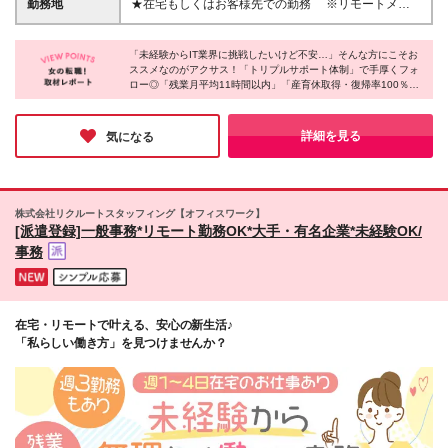
勤務地
★在宅もしくはお客様先での勤務 ※リモートメンバ
客様やエンジニアとコミュニケーションをとる機会が
35万円（固定残業代：33,800円～） 例えば基本情報
ー半数以上！フルリモートの社員も在籍♪ ★エリア別
多いため、未経験でも前職の経験を活かして活躍する
技術者試験に合格すると3万円の手当を支給いたしま
採用【勤務地は駅チカが多数！】 【関西】大阪府、
先輩がたくさんいます！
す。 その他、資格によっては30万円の手当が支給さ
「未経験からIT業界に挑戦したいけど不安…」そんな方にこそお
京都府、兵庫県 【東海】愛知県 【九州】福岡県 【山
ススメなのがアクサス！「トリプルサポート体制」で手厚くフォ
れます。 *入社時の想定給与となります *スキル・経
陽】広島県 【四国】香川県 【首都圏】東京都、神奈
ロー◎「残業月平均11時間以内」「産育休取得・復帰率100％」
験を考慮して決定します *みなし残業代20時間分含。
川県（横浜市・川崎市など）千葉県、埼玉県 ★希望
「リモートワーク可能」「退職金制度あり」と、圧倒的な働きや
超過分全額支給 *試用期間6カ月あり。その間の待遇
エリアでの勤務が可能。U・Iターン歓迎 ★転居を伴
すさが全国どの拠点でも叶います♪明確な評価制度による給与UP
に差異はございません。 頑張っていただけたら、し
う転勤はありません ★屋内の受動喫煙対策あり（喫
やステップアップ実績も豊富★将来の確かなキャリアアップとプ
詳細を見る
気になる
っかりお給与で還元いたします！ *実際の残業時間が
ライベートの両立をぜひ実現してください！
煙室あり） ┗主要事業所は屋内喫煙可能場所がご
20時間に満たない場合でも満額支給されます。 な
ざいますが、客先により異なります 事業報告会兼立
お、全社平均残業時間は月11.5時間程度ですので無理
食パーティや 有志の社員が企画するボードゲーム大
なく働ける環境です。
会など（任意参加） 定期的に全社イベントもあるの
株式会社リクルートスタッフィング【オフィスワーク】
で社員同士の交流も活発です♪ 「弊社の福利厚生で引
[派遣登録]一般事務*リモート勤務OK*大手・有名企業*未経験OK/
っ越し応援制度もございます。」 (変更の範囲)上記を
事務
除く当社関連勤務地 【東京・本社】東京都新宿区西
新宿1-22-2 新宿サンエービル14階
在宅・リモートで叶える、安心の新生活♪
「私らしい働き方」を見つけませんか？