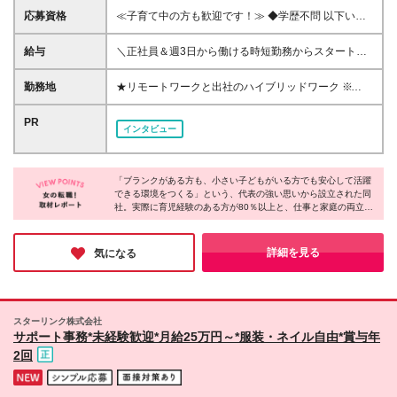
応募資格
≪子育て中の方も歓迎です！≫ ◆学歴不問 以下いず
れかに当てはまる方 ◆経理の実務経験（年数不
問！） ◆業務の一環として経理業務を担当していた
給与
＼正社員＆週3日から働ける時短勤務からスタート！
方 ※日次業務・月次決算の経験があればOKです ※日
／ ☆年間昇給率は平均7％・最大15％！ ☆1年後に
商簿記2級程度の知識を想定しています ※税理士法人/
は・・・年収300万円の実績も！ ☆フルタイム勤務
勤務地
★リモートワークと出社のハイブリッドワーク ※月に
会計事務所などでの実務経験がある方も大歓迎です！
（年俸制で月額支給）にチェンジし、さらに給与UP
数日、お客様先へ出社いただきます（状況による）
＜こんな方は大歓迎＞ ◇家事や育児を優先しながら
も叶えられます ◆時給1500円～2200円（経験者の場
★東京23区内（銀座・秋葉原・四谷などが中心）、千
PR
社会復帰をしたい方 ◇出産や育児など、ライフイベ
インタビュー
合）＋業績賞与あり ※試用期間（6ヶ月）中の条件に
葉、神奈川のお客様先 └勤務地一覧にてクライアント
ントを経ても働き続けたい方 ◇ひとつの会社で安心
差異はありません ※残業超過分は、別途全額支給しま
先住所の一例を記載しております！ ★情報・通信、
して長く働きたい方 ◇経理へのキャリアチェンジを
す ☆ライフイベントの変化を迎えても長く働いてほ
不動産業、インターネット関連、コンサルティング・
したい方
しいという想いがありますので、 初めは時短勤務で
「ブランクがある方も、小さい子どもがいる方でも安心して活躍
アウトソーシング、医療関連など… 幅広い業界・業
できる環境をつくる」という、代表の強い思いから設立された同
働いた後に、フルタイムへの切り替えも可能です！
種とお取引をいただいています ■本社 〒101-0062 東
社。実際に育児経験のある方が80％以上と、仕事と家庭の両立を
京都千代田区神田駿河台3-5-15 荒井ビル3階 ※(変更
させやすい環境は数字にも表れています！また、希望すれば半年
の範囲)上記を除く当社関連勤務地
ほどでリーダーとして幅広いお仕事を経験できる点も大きなポイ
ント。「家庭のことも大切にしながらキャリアアップも目指した
詳細を見る
気になる
い！」そんな方にこそ是非、応募して欲しい企業です♪
スターリンク株式会社
サポート事務*未経験歓迎*月給25万円～*服装・ネイル自由*賞与年
2回