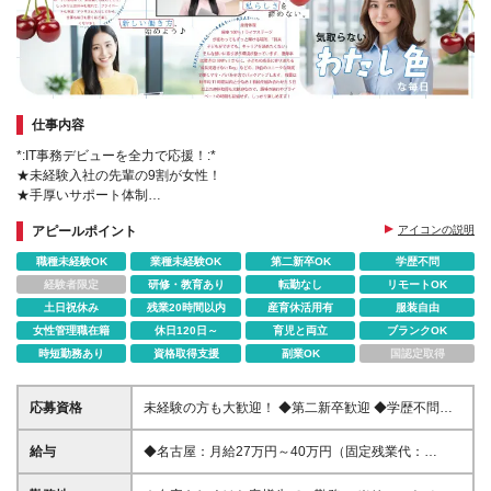
仕事内容
*:IT事務デビューを全力で応援！:*
★未経験入社の先輩の9割が女性！
★手厚いサポート体制
★自分のペースでスキルアップ
アピールポイント
アイコンの説明
★ネイル・髪色自由！おしゃれもしっかり楽しめる♪
★長期連休取得可能！
職種未経験OK
業種未経験OK
第二新卒OK
学歴不問
経験者限定
研修・教育あり
転勤なし
リモートOK
土日祝休み
残業20時間以内
産育休活用有
服装自由
女性管理職在籍
休日120日～
育児と両立
ブランクOK
時短勤務あり
資格取得支援
副業OK
国認定取得
応募資格
未経験の方も大歓迎！ ◆第二新卒歓迎 ◆学歴不問
◆35歳以下の方（長期キャリア形成を図るため）
★PCスキル（タイピングなど）よりも、人柄を重
給与
◆名古屋：月給27万円～40万円（固定残業代：
視！ Web面接ではリラックスしてお話してください
36,500円～） ◆東京：月給26万円～40万円（固定残
ね◎ ★コミュニケーション能力を活かせる！ 実はお
業代：35,200円～） ◆その他エリア：月給25万円～