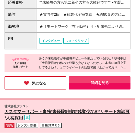
応募資格
**未経験の方も第二新卒の方も大歓迎です** ●学歴不
問 ●社会人デビューもOK！ ☆こんな方に向いていま
す ◆パソコンスキルを身に付けたい方 ◆大手企業で
給与
★賞与年2回 ★残業代全額支給 ★約80％の方にパ
安心して働きたい方 ◆しっかり評価されながら働き
フォーマンス給(*)支給！ 【東京都】月給201,100円～
たい方 ◆仕事とプライベートの両立をしたい方 ◆チ
328,300円（別途賞与年2回） 【神奈川県】月給
勤務地
★リモートワーク（在宅勤務）可 - 配属先により週1
ームワークを大切にしたい方
200,900円～323,900円（別途賞与年2回） 【千葉
～5日のリモートワークOK ★募集エリア｜北海道、
県】月給192,000円～313,400円（別途賞与年2回）
宮城、千葉、埼玉、東京、神奈川、愛知、京都、大
PR
インタビュー
フォトクリップ
【埼玉県】月給193,000円～314,800円（別途賞与年2
阪、兵庫、福岡で採用中 ★駅近くのオフィスで勤務
回） 【大阪府】月給193,300円～315,700円（別途賞
可能！お仕事帰りにグルメやショッピングも楽しめま
与年2回） 【兵庫県】月給183,300円～299,900円
す 【勤務可能性のあるエリア】 東京都 ｜23区内が
（別途賞与年2回） 【京都府】月給184,100円～
多くの未経験者が事務職デビューを果たしている同社！取材中は
メイン（恵比寿、渋谷、新宿、港区、品川、東京 な
「土日祝日がお休みで残業も少なくなったから、本当に毎日充実
297,300円（別途賞与年2回） 【愛知県】月給
ど） 神奈川県｜横浜市・川崎市など 埼玉県 ｜さい
してるよね！」とプライベートの話題で盛り上がっており、うら
187,400円～306,300円（別途賞与年2回） 【宮城
たま市・川越市など 千葉県 ｜船橋市・浦安市など
やましくなるほどでした。「プライベートもしっかり楽しみなが
県】月給171,800円～281,400円（別途賞与年2回）
北海道 ｜札幌市がメイン 愛知県 ｜名古屋周辺が
ら働きたい」そんな方にオススメの職場です☆
【福岡県】月給173,400円～281,700円（別途賞与年2
メイン 大阪府 ｜大阪市など（新大阪エリア・淀屋
詳細を見る
気になる
回） 【北海道】月給176,300円～280,700円（別途賞
橋・中之島・京橋・OBPエリア など） 兵庫県 ｜
与年2回） (*)就業先＋当社評価により＋α手当を付与
尼崎市・神戸市など 京都府 ｜京都市など 宮城県
☆月収UP例 20代／入社3年目・月収20万円→月収
｜仙台駅周辺がメイン 福岡県 ｜中央区・博多区が
23.5万円にUP！ 20代／入社5年目・月収20万円→月
メイン 【本社】 東京都千代田区有楽町1-13-1 第一生
株式会社グラスト
収24万円にUP！ ☆研修期間中（3日間／所定労働時
命日比谷ファースト 14階 (変更の範囲)上記を除く当
カスタマーサポート事務*未経験9割超*残業少なめ*リモート相談可
間7時間）は、下記の通り給与を支給します 【東京
社関連勤務地
*人柄採用
都・神奈川県・埼玉県・千葉県】日給8582円 【愛知
県】日給7980円 【大阪府・兵庫県・京都府】日給
8239円 【北海道】日給7525円 【宮城県】日給7266
円 【福岡県】日給7399円 ※地域により支給金額は異