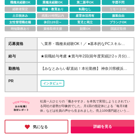
職種未経験OK
業種未経験OK
第二新卒OK
学歴不問
経験者限定
研修・教育あり
転勤なし
リモートOK
土日祝休み
残業20時間以内
産育休活用有
服装自由
女性管理職在籍
休日120日～
育児と両立
ブランクOK
時短勤務あり
資格取得支援
副業OK
国認定取得
応募資格
＼業界・職種未経験OK！／ ●基本的なPCスキル
（Word、Excel、メール対応など） ●学歴不問 ＼こん
な方にピッタリです!／ ●「スピード対応で感謝される
給与
★前職給与考慮 ★賞与年2回(前年度実績計2ヶ月分)＋
こと」にやりがいを感じる方 ●定型業務だけでなく、
別途決算賞与の支給実績あり 月給25万円～35万円 ※
自分で段取りを組んで仕事を進めたい方 ●周囲とコミ
前職の給与や経験を考慮して決定します ※固定残業代
勤務地
【みなとみらい駅直結！本社勤務】 神奈川県横浜市
ュニケーションを取りながら働くのが好きな方 ●効率
（月30時間・5万円以上）を含みます ※超過分は別途
西区みなとみらい3-6-4 みなとみらいビジネススクエ
よく働き、プライベートの時間もしっかり確保したい
支給します ※試用期間4ヶ月あり（月中入社の場合は
ア9F (変更の範囲)上記を除く当社関連勤務地 本社所
PR
方
インタビュー
「4ヶ月＋当月末までの日数」となります）。期間中
在地：神奈川県
の給与、待遇に差異はありません
社員一人ひとりの「働きやすさ」を本気で実現しようとされてい
る同社の姿勢が印象的でした。月1回の指定休による「毎月3連
休」などは社員の声から生まれました。売上100億円超という圧
倒的な安定基盤があるからこそ、心にゆとりを持ち、新しいこと
へ前向きに挑戦できる環境が整っています。仕事の充実感とプラ
イベートの両立を叶えたい方に、自信を持っておすすめします！
詳細を見る
気になる
インタビュー記事も公開中なので、ぜひご覧ください！