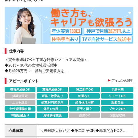
高待遇と納得のキャリアを掴みませんか♪
仕事内容
＜完全未経験OK＊丁寧な研修やマニュアル完備＞
◆20代～30代の女性社員活躍中
◆月給28万円～＋賞与で安定収入を
◆空調完備のオフィスでお仕事
アピールポイント
アイコンの説明
◆1杯50円のドリンクやオフィスグリコあり
職種未経験OK
業種未経験OK
第二新卒OK
学歴不問
経験者限定
研修・教育あり
転勤なし
リモートOK
土日祝休み
残業20時間以内
産育休活用有
服装自由
女性管理職在籍
休日120日～
育児と両立
ブランクOK
時短勤務あり
資格取得支援
副業OK
国認定取得
応募資格
＼未経験大歓迎／ ◆第二新卒OK ◆基本的なPCスキ
ルをお持ちの方 ◆学歴不問 ◆20代～30代活躍中！ ☆