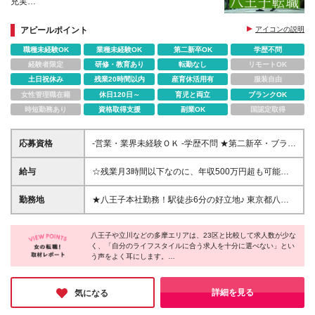
充実
【保育業界を支えるやりがい×都内水準の収入を八王
子で】未経験から始める、無理のない新しい働き方
アピールポイント
アイコンの説明
職種未経験OK
業種未経験OK
第二新卒OK
学歴不問
経験者限定
研修・教育あり
転勤なし
リモートOK
土日祝休み
残業20時間以内
産育休活用有
服装自由
女性管理職在籍
休日120日～
育児と両立
ブランクOK
時短勤務あり
資格取得支援
副業OK
国認定取得
応募資格
‐営業・業界未経験ＯＫ ‐学歴不問 ★第二新卒・ブラン
クをお持ちの方も大歓迎！
給与
☆残業月3時間以下なのに、年収500万円超も可能！
☆インセンティブ年3回あり！1名入社で2万円～5万
円支給 ☆年間インセンティブ額は100万円～200万円
勤務地
★八王子本社勤務！駅徒歩6分の好立地♪ 東京都八王
も可能！ 月給220,000円～280,000円＋賞与年1回＋
子市横山町11-2 金子ビル5F (変更の範囲)上記を除く
インセンティブ年3回 ※経験・スキルを考慮の上、決
当社関連勤務地
定します ※上記額にはみなし残業代（10時間分・
八王子や立川などの多摩エリアは、23区と比較して求人数が少な
く、「自分のライフスタイルに合う求人を十分に選べない」とい
17,500円～22,000円）を含みます。 超過分は全額
う声をよく耳にします。
支給いたします。 ※試用期間3ヶ月あり（期間中の雇
その点、同社は【八王子駅チカの本社オフィス勤務】で、通勤ス
用形態、待遇、給与は本採用時と同じです）
トレスを大幅に軽減できる上、土日祝休みで残業月3時間以下。
オフィスカジュアルで自分らしく働けて、有給消化率は80％超。
詳細を見る
気になる
地元でご自身のライフワークに合わせたお仕事を求めている方に
ピッタリの会社だと思います。