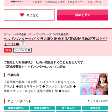
ト相手の、この先のキャリア・人生をプロデュースさせていただ
価！焦らず取り組めます。 ◆成約もしっかり評価 ┗
好立地。 エグゼクティブな方々と向き合う仕事だか
くような一面もあるんです」。そう語る現役メンバーの方の充実
見事マッチングが成立した分は、賞与でしっかり還
らこそ、 運河の風が吹き抜ける落ち着いた街の空気
感あふれる表情が、今でも忘れられません。「簡単には成果が出
元！ 「無理に成約を取らないと…」と、無理をする
は日々の頭をリフレッシュするのに最適です。 ラン
せないからこそ、しっかり面倒を見ます！」とも語られており、
詳細を見る
気になる
ことはありません。 あなたのペースで出した成果
新しいキャリアを歩みたい方に一押しの企業さんです！
チタイムは併設されたホテルラウンジで一息つくな
は、会社・個人の業績として適正に還元します！ ＝
ど、ゆとりある時間を過ごせます。 通勤のストレス
＝＝ ※スキル・経験により決定します ※試用期間3ヶ
が少ない分、退勤後は気分の赴くままに銀座や有楽町
月（期間中の給与、待遇、雇用形態等の差異はありま
へ。 アクセス抜群なので、お気に入りのお店でのデ
プロハント株式会社【マンパワーグループ100％出資企業】
せん） ※残業代は発生分を全額支給します
ィナーや上質なショッピングも思いのまま。 オンと
ヘッドハンター*ハイクラス層と出会える*育成枠*月給27万以上*リ
オフ、どちらも妥協せずに自分を磨ける心地よいステ
モートOK
ージです。
ご担当した転職者様が、社長へ就任されることもあるんです。
《育成枠募集》ヘッドハンターについてご紹介
仕事内容
【育成枠の募集！経営層・ハイクラス人材を支えるレ
ア求人】◆週2日リモート可 ◆フレックスタイム制 ◆
業務スケジュールは自分次第で調整可能 ◆充実のメ
ンター制度で安心スタート
アピールポイント
アイコンの説明
職種未経験OK
業種未経験OK
第二新卒OK
学歴不問