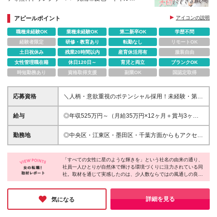
OK◎20代～30代女性が多数活躍中
アピールポイント
アイコンの説明
職種未経験OK
業種未経験OK
第二新卒OK
学歴不問
経験者限定
研修・教育あり
転勤なし
リモートOK
土日祝休み
残業20時間以内
産育休活用有
服装自由
女性管理職在籍
休日120日～
育児と両立
ブランクOK
時短勤務あり
資格取得支援
副業OK
国認定取得
応募資格
＼人柄・意欲重視のポテンシャル採用！未経験・第二
新卒大歓迎／ ◇学歴・経験不問 ◇20代～30代活躍中
～ 責任者・採用担当より ～ 今回の採用では、特別な
給与
◎年収525万円～（月給35万円×12ヶ月＋賞与3ヶ月
人材業界の知識や経験は一切問いません。何よりも重
分／入社3年目） 月給30万円～40万円＋賞与年2回
視したいのは、あなたの「人の役に立ちたい」「誰か
（昨年度実績3ヶ月分） ※経験やスキル、前職の給与
勤務地
◎中央区・江東区・墨田区・千葉方面からもアクセス
を支えたい」という想いです。 まずはコーディネー
などを考慮の上、決定いたします。 ※残業代は別途全
抜群！ ◎「東京駅」や「銀座・有楽町エリア」も仕
ターとして、スタッフさんや既存のお客様と丁寧な信
額支給いたします。 ※試用期間3ヶ月あり（期間中の
事帰りに寄れる好立地♪ ＼昨年夏オープンの最新ビ
頼関係を築くことからスタート。今まさに新しいプロ
給与・待遇は変わりません）
「すべての女性に星のような輝きを」という社名の由来の通り、
ル！八丁堀エリアの魅力／ オフィスが位置する八丁
ジェクトが動き始めていますので、将来的にはその立
社員一人ひとりが自然体で輝ける環境づくりに注力されている同
堀・京橋エリアは、落ち着いたオフィス街でありなが
社。取材を通じて実感したのは、少人数ならではの風通しの良さ
ち上げにも携わっていただけます。会社とともに成長
ら美味しいランチスポットやカフェが充実！ 東京駅
と、ゆとりを持って働ける環境。充実した連休取得実績や残業の
していくやりがいを実感できますよ。まずはざっくば
や銀座も徒歩・すぐの距離なので、退勤後にショッピ
少なさなど、自分自身のプライベートや心の余裕をしっかり大切
らんにお話しするつもりで、お気軽にご応募いただけ
ングや友人とディナーを楽しむ社員も多数活躍してい
にしながら、前向きにスキルの幅を広げたい方に、ぜひおすすめ
詳細を見る
気になる
たら嬉しいです！
したい企業様です！
ます◎ 東京都中央区八丁堀2丁目3－9 H¹O八丁堀4階
※(変更の範囲)上記を除く当社関連勤務地