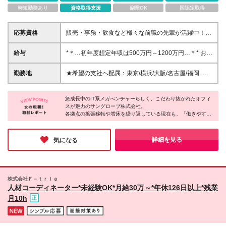
時短勤務あり
資格取得支援
副業OK
国認定取得
応募資格
販売・事務・飲食など様々な前職の先輩が活躍中！
◎未経験入社率87％以上 ◎職種・業種未経験歓迎！
◎学歴・経歴など一切不問！ ◎意欲・人柄重視のポ
給与
*＊…初年度想定年収は500万円～1200万円…＊* お客
テンシャル採用 ◎独り立ちまで約3ヶ月を想定 ◎もち
さまへの貢献をインセンティブで毎月還元！ 【未経
ろん経験者も歓迎
験者の場合】 月給：28万円～38万円 【営業経験者の
勤務地
★希望の支社へ配属：東京/横浜/大阪/名古屋/福岡 ★
場合】 月給：39万円～50万円 【高い実績のある営業
転居を伴う転勤なし ★駅近デザイナーズオフィス
経験者の場合】 月給：51万円以上 ＜固定残業代＞ 未
【東京本社】 東京都新宿区西新宿6-24-1 西新宿三井
経験者：60,156円～81,638円／35h含 営業経験者：
急成長中のIT系メガべンチャーらしく、こだわり抜かれたオフィ
ビルディング4F／13F／16F／18F／20F 【横浜支
スが魅力のサングローブ株式会社。
92,900円～119,050円／40h含 高い実績のある営業経
社】 神奈川県横浜市西区高島1-1-2 横浜三井ビルディ
各拠点の拡張移転や増床を繰り返している現在も、「働きやす
験者：121,450円～／40h含 ※超過分は別途支給 ・月
ング20F 【大阪支社】 大阪府大阪市北区大淀中1-1-
さ」を叶えるデザインは健在です。
給はこれまでのご経験やスキルを考慮して決定します
30 梅田スカイビル タワーウエスト20F ■名古屋支
・固定残業代はありますが、当社では残業を推奨して
社 ★2025年8月増床移転 愛知県名古屋市西区名駅2-
主要駅から徒歩圏内の好立地にある各拠点には、休憩スペースや
詳細を見る
気になる
いません
喫煙ブースなど働くうえでかかせない“リフレッシュ”にフォーカ
27-8 名古屋プライムセントラルタワー4F 【福岡支
スをあてた設備が充実しています。
社】 福岡県福岡市博多区上呉服町10-10 呉服町ビジネ
自分らしくのびのびと働きたい方にはピッタリの環境といえま
スセンタービル9F 変更範囲：当社勤務地範囲
す。
株式会社Ｆ－ｔｒｉａ
人材コーディネーター*未経験OK*月給30万～*年休126日以上*残業
月10h