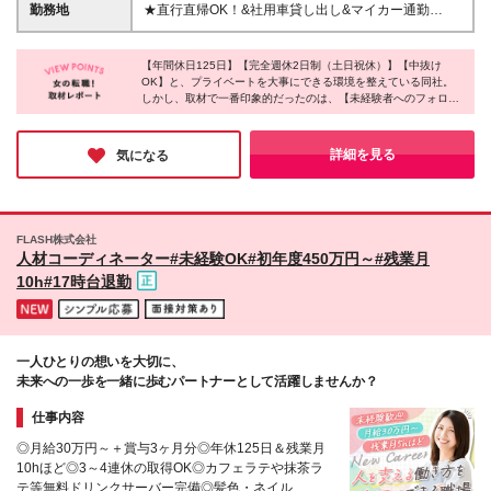
未経験歓迎！ ＊一つでも当てはまる方にぴったり◎
万円以上スタートが目安◎ ※経験・スキルを考慮の
勤務地
★直行直帰OK！&社用車貸し出し&マイカー通勤
‥‥‥‥‥‥‥‥‥‥‥‥‥‥‥‥‥ ◇人とのコミュニケーションを大
上、決定します ※上記金額には固定残業代（月40時
OK（※駐車場完備） ★神奈川・埼玉・千葉・茨城・
切にしている ◇就職活動で苦労話がある ◇誰かの役
間分／5万9600円以上）を含む。超過分は別途全額支
愛知・長野の6拠点で募集中！ ★U/Iターン歓迎 ■横浜
に立つこと、感謝されることが好き ◇新しいことに
給します。 ※別途、運転に関する手当を移動距離に応
【年間休日125日】【完全週休2日制（土日祝休）】【中抜け
営業所（本社） 神奈川県横浜市鶴見区鶴見中央4-32-
チャレンジしたい、学ぶことが好き ◇U・Iターンで
OK】と、プライベートを大事にできる環境を整えている同社。
じて支給します。 実際に働く社員は月に3～5万円ほ
1 UNEXビル7F ■千葉営業所 千葉県習志野市津田沼5-
しかし、取材で一番印象的だったのは、【未経験者へのフォロー
仕事を探している ★社宅ご用意できます！ ＊特別な
どの手当相当額を支給されています。 ※試用期間2ヶ
12-12 サンロード津田沼1F ■埼玉オフィス 埼玉県鴻巣
の手厚さ】です！社内は常に声を掛け合う活気に溢れ、未経験か
能力は必要ありません！ 私たちのお仕事はどれだけ
月あり（期間中の給与・待遇は変わりません）
市本町4-2-28 Mビル3F ■つくばオフィス 茨城県つく
らでも安心して背中を預けられるチームワークを感じました◎困
相手に寄り添うことができるかが重要です◎
ば市梅園2-7-5 つくばシティビル2F ■名古屋営業所 愛
っていたら必ず誰かが支えてくれる安心感があるので、新しいキ
詳細を見る
気になる
ャリアをスタートさせるにはぴったりな環境です◎
知県刈谷市半城土西町3-1-6 bureau半城土西町A号 ■
上田営業所 長野県上田市天神1-3-23 (変更の範囲)上記
を除く当社関連勤務地への変更の可能性あり。
FLASH株式会社
人材コーディネーター#未経験OK#初年度450万円～#残業月
10h#17時台退勤
一人ひとりの想いを大切に、
未来への一歩を一緒に歩むパートナーとして活躍しませんか？
仕事内容
◎月給30万円～＋賞与3ヶ月分◎年休125日＆残業月
10hほど◎3～4連休の取得OK◎カフェラテや抹茶ラ
テ等無料ドリンクサーバー完備◎髪色・ネイル