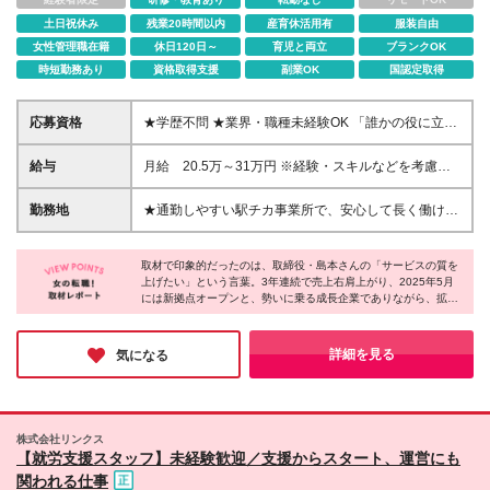
土日祝休み
残業20時間以内
産育休活用有
服装自由
女性管理職在籍
休日120日～
育児と両立
ブランクOK
時短勤務あり
資格取得支援
副業OK
国認定取得
応募資格
★学歴不問 ★業界・職種未経験OK 「誰かの役に立つ
仕事がしたい」 「人の笑顔に関われる仕事がした
い」 そんな想いがあれば、経験や知識は問いませ
給与
月給 20.5万～31万円 ※経験・スキルなどを考慮
ん。 福祉の専門知識がなくても大丈夫。 これまでの
し、決定します。 ※残業代は別途全額支給します。 ※
子育て経験・事務経験・接客経験など、 あなたの人
インセンティブは、目標を達成した月に支給します。
勤務地
★通勤しやすい駅チカ事業所で、安心して長く働けま
生経験そのものが、支援の現場で活かせます。 入社
※試用期間中（3ヶ月）は月給18.5万円～24万円とな
す 千葉県・埼玉県に展開する 就労移行支援事業所
後は、約半年間の丁寧な研修期間をご用意。 基礎か
ります。 ■昇給 年1回 ■賞与 年2回（所属事業所の
「リンクス」のいずれかに配属となります。 すべて
ら少しずつ学びながら、 先輩スタッフがそばでサポ
実績により支給） 【サービス管理責任者】 月給30万
取材で印象的だったのは、取締役・島本さんの「サービスの質を
の事業所が駅から徒歩圏内にあり、毎日の通勤も快適
ートするので、 久しぶりの仕事復帰でも安心してス
上げたい」という言葉。3年連続で売上右肩上がり、2025年5月
円～39万円 ※資格取得状況により考慮いたします
です。 ★事業所の雰囲気がわかる動画を公開中 スタ
には新拠点オープンと、勢いに乗る成長企業でありながら、拡大
タートできます。 職場は、困ったことや不安をすぐ
ッフの働く様子や職場の空気感を、 YouTube・関連
一辺倒ではない姿勢に共感しました。組織強化のフェーズだから
に相談できる 風通しの良い、あたたかな雰囲気。
リンクでご覧いただけます。 入社後のイメージを持
こそ、会社づくりにも携わるチャンスもあるのだそう。さらに
「無理なく働きたい」 「人の役に立つ実感を持ちな
ってから応募できるので安心です。 ＜千葉県エリア
「社員の働きやすさも改善したい」と制度・環境整備にも本気で
詳細を見る
気になる
がら働きたい」 そんな気持ちを大切にしたい方に、
す。安定と成長、両方を手に入れられる会社だと感じました！
＞ ■リンクス松戸 千葉県松戸市根本6-1 シェモア松
ぜひ仲間になっていただきたいと思っています。
戸2F ■リンクス柏 千葉県柏市中央町2-1 柏センター
ビル4F ■リンクス千葉 千葉県千葉市中央区新町17-
12 初芝ビル3F ■リンクス船橋 千葉県船橋市本町3-
株式会社リンクス
33-13 フォートリス船橋7F ■リンクス西船橋※2025
【就労支援スタッフ】未経験歓迎／支援からスタート、運営にも
年春開設の新しい事業所です 千葉県船橋市葛飾町2-
関われる仕事
380-5 YAMAGEN NO.2 5F ＜埼玉県エリア＞ ■リン