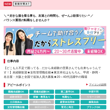
＼＊好きな服を着る事も、友達との時間も、ぜーんぶ欲張りたい＊／
バランス重視の転職をしませんか？
仕事内容
【どこも人不足で困ってる…だから未経験の営業さんでも出来ちゃうんで
す！】未経験歓迎★女性管理職在籍★東京本社はもちろん、甲府・静岡・
名古屋・大阪と全国で追加人員大募集★20～40代活躍中の職場
アピールポイント
アイコンの説明
職種未経験OK
業種未経験OK
第二新卒OK
学歴不問
経験者限定
研修・教育あり
転勤なし
リモートOK
土日祝休み
残業20時間以内
産育休活用有
服装自由
女性管理職在籍
休日120日～
育児と両立
ブランクOK