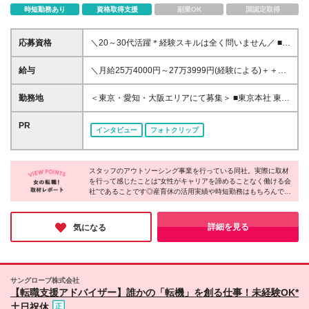
時短勤務あり
資格取得支援
副業OK
国認定取得
応募資格
＼20～30代活躍＊経験スキルは全く問いません／ ■未
経験歓迎 ■学歴不問 ＼過去の採用者事例／ ・キッチ
ン、ホテルホールでの経験者 ・眼鏡販売員 ・携帯販
給与
＼月給25万4000円～27万3999円(経験による)＋＋イ
売員 など 中には、もともと派遣スタッフとして活
ンセンティブ支給／ ※頑張った分、しっかりインセン
躍していた方で、 「コーディネーターの仕事に憧れ
ティブをGET！ ※試用期間3ヶ月あり（条件に変更は
勤務地
＜東京・愛知・大阪エリアにて募集＞ ■東京本社 東京
がある」という理由から、 当社に入社してくれてい
ありません） ※上記金額には固定残業代（月20時間
都渋谷区千駄ヶ谷5-18-20 代々木フォレストビル9階
る事例もあります♪ ＼興味がある方は…／ 希望に応じ
分、30,395円分～）を含みます ※20時間を超過した
■名古屋営業所 愛知県名古屋市中村区名駅南2-11-
PR
て、新しいお取引先を開拓する 営業職のポジション
インタビュー
フォトクリップ
際は別途残業代を支給いたします
44 ＧＳ名駅南ビル2階 ■大阪営業所 大阪府大阪市中
もご案内可能です。 ＼マッチ度が高い人はこんな
央区道修町3-4-11 新芝川ビル5階 500号室 ※入社
人！／ ・何事でもたのしく挑戦できる人 ・キャリア
後は関連会社（株式会社エムアールエス）へ出向の可
を築き上げていきたい人 ・頑張った分、しっかり評
スタッフのアウトソーシング事業を行っている同社。実際に取材
能性がございます ┗東京都渋谷区千駄ヶ谷5-18-20
価されたい人 ・困っている人を助けたいと思える人
を行って感じたことは“女性がキャリアを諦めることなく働ける会
代々木フォレストビル6階 ※変更の範囲：上記を除く
社”であることです◎産育休の活用実績や時短勤務はもちろんです
当社関連勤務地
が、何事も相談しやすい雰囲気。ライフイベントを経ても活躍す
る女性が多く、「キャリアを諦めることなく活躍し続けたい」と
いうお気持ちの方が、安心して働き続けられる環境を整えられて
詳細を見る
気になる
いました。
サングローブ株式会社
【転職支援アドバイザー】誰かの「転機」を創る仕事！未経験OK*
土日祝休