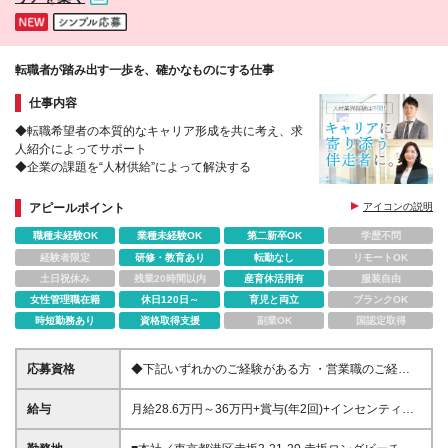
ージです。
転職者が踏み出す一歩を、確かなものにする仕事
仕事内容
◆転職希望者の本質的なキャリア形成を共に考え、求
人紹介によってサポート
◆企業の課題を“人材供給”によって解決する
アピールポイント
アイコンの説明
職種未経験OK
業種未経験OK
第二新卒OK
学歴不問
経験者限定
研修・教育あり
転勤なし
リモートOK
土日祝休み
残業20時間以内
産育休活用有
服装自由
女性管理職在籍
休日120日～
育児と両立
ブランクOK
時短勤務あり
資格取得支援
副業OK
国認定取得
応募資格
◆下記いずれかのご経験がある方 ・営業職のご経験
がある方 ・販売職のご経験がある方
給与
月給28.6万円～36万円+賞与(年2回)+インセンティブ
※上記は、ご経験・スキルにより変動します。 ※所定
7時間45分の標準労働制 ※時間外勤務が30時間を超え