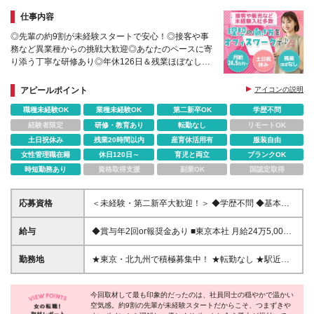
仕事内容
◎先輩の約9割が未経験スタートで安心！◎接客や事
務など異業種からの挑戦大歓迎◎あなたのペースに寄
り添う丁寧な研修あり◎年休126日＆残業ほぼなしで
定時退社♪◎女性管理職・子育て中のメンバーも活躍
中
アピールポイント
アイコンの説明
職種未経験OK
業種未経験OK
第二新卒OK
学歴不問
経験者限定
研修・教育あり
転勤なし
リモートOK
土日祝休み
残業20時間以内
産育休活用有
服装自由
女性管理職在籍
休日120日～
育児と両立
ブランクOK
時短勤務あり
資格取得支援
副業OK
国認定取得
応募資格
＜未経験・第二新卒大歓迎！＞ ◆学歴不問 ◆基本的
なPCスキルをお持ちの方（Wordでの文字入力ができ
ればOKです！） ～～＊こんな方にオススメです＊～
給与
◆賞与年2回or報奨金あり ■東京本社 月給24万5,000
～ ●未経験から新しい仕事を始めたい方 ●人と関わる
円～27万円＋賞与年2回または報奨金 ※上記金額は固
ことや、誰かのサポートをするのが好きな方 ●個人プ
定残業代（46,519円～51,266円：30時間分／月）を
勤務地
★東京・北九州で積極募集中！ ★転勤なし ★駅近オ
レーよりも、チームで協力し合える温かい環境で働き
含み、超過分は別途支給します。 ■北九州支店 月給
フィスで通勤ラクラク 【東京本社】 東京都豊島区池
たい方 ●プライベートの時間も大切にしながら、長く
22万5,000円～24万5,000円＋賞与年2回または報奨金
袋2-38-1 日建学院ビル2階 【北九州支店】 福岡県北
安定して働きたい方
※上記金額は固定残業代（42,722円～46,519円：30
今回取材して最も印象的だったのは、社員同士の穏やかで温かい
九州市小倉北区紺屋町9-1 明治安田生命小倉ビル11F
空気感。約9割の先輩が未経験スタートだからこそ、つまずきや
時間分／月）を含み、超過分は別途支給します。 ※経
※(変更の範囲)上記を除く当社関連勤務地