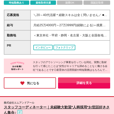
時短勤務あり
資格取得支援
副業OK
国認定取得
応募資格
＼20～40代活躍＊経験スキルは全く問いません／ ■未
経験歓迎 ■学歴不問 ＼こんな方が活躍中／ ・飲食ア
ルバイトでの接客経験を活かしている方 ・未経験か
給与
月給25万4000円～27万3999円(経験による)＋残業代
ら人材業界に挑戦したい方 ・悩みに寄り添えるよう
＋インセンティブ＋各種手当 ※頑張った分、しっかり
な仕事がしたい方 ・BtoBのお仕事に挑戦したい方
インセンティブをGET！ ※試用期間3ヶ月あり（条件
勤務地
＜東京本社・甲府・静岡・名古屋・大阪と全国各地で
など
に変更はありません） ※上記金額には固定残業代（月
大募集★＞ ■東京本社 東京都渋谷区千駄ヶ谷5-18-20
20時間分、30,395円分～）を含みます ※20時間を超
代々木フォレストビル9階 ■甲府営業所（車通勤あ
PR
インタビュー
フォトクリップ
過した際は別途残業代を支給いたします
り） 山梨県甲府市丸の内3-1-6 山梨316ビル6階 ■静
岡営業所（車通勤あり） 静岡県沼津市大手町1-1-3
沼津産業ビル3階E号室 ■名古屋営業所（車通勤あり）
スタッフのアウトソーシング事業を行っている同社。実際に取材
愛知県名古屋市中村区名駅南2-11-44 ＧＳ名駅南ビ
を行って感じたことは“女性がキャリアを諦めることなく働ける会
ル2階 ■大阪営業所 大阪府大阪市中央区道修町3-4-
社”であることです◎産育休の活用実績や時短勤務はもちろんです
11 新芝川ビル5階 500号室 ※入社後は関連会社
が、何事も相談しやすい雰囲気。ライフイベントを経ても活躍す
（株式会社エムアールエス）へ出向の可能性がござい
る女性が多く、「キャリアを諦めることなく活躍し続けたい」と
ます ∟東京都渋谷区千駄ヶ谷5-18-20 代々木フォレス
いうお気持ちの方が、安心して働き続けられる環境を整えられて
詳細を見る
気になる
いました。
トビル6階 ※変更の範囲：上記を除く当社関連勤務地
株式会社エムアンドアール
スタッフコーディネーター｜未経験大歓迎*人柄採用*お世話好きさ
ん集合♪