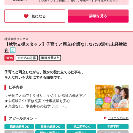
すいポイントを理解し、優しくサポートし合う風土が根付いてい
験・年齢を考慮の上、当社規定により優遇します。 ※
るのだとか。「日頃から気兼ねなく雑談できるので、人間関係で
試用期間6ヶ月あり（期間内の待遇面に変更はありま
悩んだことはありません！」という先輩からの声も伺えました
せん）
♪「ここなら無理なく、安心して長く活躍できそう」と心から思
詳細を見る
気になる
える、温かな魅力に溢れた素敵な職場だと感じました◎
株式会社リンクス
【就労支援スタッフ】子育てと両立/介護なし/17:30退社/未経験歓
迎
子育てと両立しながら、誰かの役に立てる仕事を。
そんな想いを大切にできる職場です。
仕事内容
＼子育てと両立しやすい、やさしい福祉の働き方／
★未経験OK！研修充実で仕事復帰も安心
★介護なし。事務中心の就労サポート
★17:30退社／残業ほぼなしでお迎えも安心
★最大9連休も可能。家庭とのメリハリ◎
アピールポイント
アイコンの説明
職種未経験OK
業種未経験OK
第二新卒OK
学歴不問
経験者限定
研修・教育あり
転勤なし
リモートOK