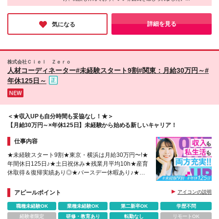
新潟県新潟市、石川県金沢市 【関東エリア】 東京都
インタビューでは、物流のインフラを支える、圧倒的なナンバー
新宿区、東京都立川市、神奈川県横浜市、神奈川県厚
1になって業界を変えていくという熱量とそれに伴うやりがいを
木市、埼玉県さいたま市、埼玉県所沢市、埼玉県春日
口々にお話ししていました。大きな目標を追う楽しさ、協力し合
詳細を見る
気になる
うチームワークがあり、理想的な空気間なのではないでしょう
部市、栃木県宇都宮市、群馬県高崎市、千葉県千葉
か。
市、千葉県柏市、千葉県船橋市、茨城県水戸市 【東
海エリア】 愛知県名古屋市、岐阜県岐阜市、静岡県
静岡市、静岡県浜松市、三重県四日市市 【関西エリ
株式会社Ｃｉｅｌ Ｚｅｒｏ
ア】 大阪府大阪市、兵庫県神戸市、京都府京都市、
人材コーディネーター#未経験スタート9割#関東：月給30万円～#
奈良県奈良市 【中国・四国エリア】 広島県広島市、
年休125日～
岡山県岡山市、香川県高松市 【九州・沖縄エリア】
福岡県福岡市、福岡県北九州市、熊本県熊本市、宮崎
県宮崎市、鹿児島県鹿児島市、沖縄県那覇市 ※変更の
範囲：上記を除く当社関連勤務地
＜★収入UPも自分時間も妥協なし！★＞
【月給30万円～×年休125日】未経験から始める新しいキャリア！
仕事内容
★未経験スタート9割★東京・横浜は月給30万円〜!★
年間休日125日♪★土日祝休み★残業月平均10h★産育
休取得＆復帰実績あり◎★バースデー休暇あり♪★家
賃補助・社宅ありで一人暮らしも安心!★生成AI積極
活用中
アピールポイント
アイコンの説明
職種未経験OK
業種未経験OK
第二新卒OK
学歴不問
経験者限定
研修・教育あり
転勤なし
リモートOK