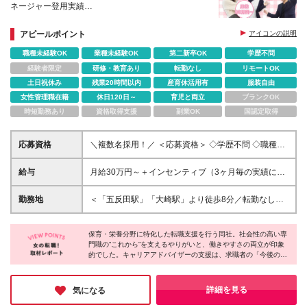
ネージャー登用実績
評価制度＞実績を出した分だけ正当に給与に反映され
る環境！
アピールポイント
アイコンの説明
成長と安定＞設立8年のベンチャー企業＆東証プライ
職種未経験OK
業種未経験OK
第二新卒OK
学歴不問
ムグループ
経験者限定
研修・教育あり
転勤なし
リモートOK
土日祝休み
残業20時間以内
産育休活用有
服装自由
女性管理職在籍
休日120日～
育児と両立
ブランクOK
時短勤務あり
資格取得支援
副業OK
国認定取得
応募資格
＼複数名採用！／ ＜応募資格＞ ◇学歴不問 ◇職種・
業種未経験歓迎 ◇基本的なPCスキルをお持ちの方
└Word・Excelの基本操作ができる方 └Gmail・Slack
給与
月給30万円～＋インセンティブ（3ヶ月毎の実績に応
などのコミュニケーションツールが利用できる方（ま
じて支給） ※上記月給には月30時間分の固定残業代
たは習得意欲のある方） 一つでも当てはまる方は、
（月5万6970円～月8万3600円）を含みます。固定残
勤務地
＜「五反田駅」「大崎駅」より徒歩8分／転勤なし＞
ぜひお会いしたいと考えています。 ・人と話すこと
業代=実残業時間ではありません。 過去には100万円
■東京都品川区東五反田2-21-28 OSビルディング7階
が好き ・営業に挑戦してみたい ・成果を出してしっ
のインセンティブ支給実績もあり！
※原則出社ですが、業務に慣れた後は週1日リモート
かり評価されたい ・2.30代のうちに収入アップを叶
保育・栄養分野に特化した転職支援を行う同社。社会性の高い専
勤務も可能です ※転居を伴う転勤はありません ※受動
えたい ・誰かの役に立てる仕事がしたい ・相手に寄
門職の“これから”を支えるやりがいと、働きやすさの両立が印象
喫煙防止対策あり
的でした。キャリアアドバイザーの支援は、求職者の「今後の暮
り添いながら信頼関係を築くのが得意 ・チームで協
らし」に寄り添うもの。就業後の感謝の言葉は、関わりが笑顔に
力しながら働きたい ・プライベートの時間も大切に
つながった証です。一方、定時退社・土日祝休みといった環境の
したい 経験よりも、「頑張って成長したい」という
なか、平日に推し活を楽しんだり、家族との時間を優先したり。
詳細を見る
気になる
気持ちを重視しています。 ※売り込む営業ではありま
それぞれの“幸せの形”が尊重されています。
せんが、 「どうしたらこの方にとって良い選択にな