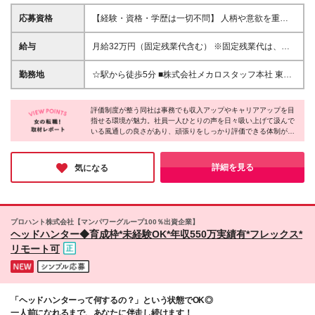
応募資格
【経験・資格・学歴は一切不問】 人柄や意欲を重視
した採用です！ 大切なのは「人の役に立ちたい」
「新しいことに挑戦したい」という前向きな気持ち。
給与
月給32万円（固定残業代含む） ※固定残業代は、時
未経験からスタートしたい方や、ブランクからの復帰
間外労働の有無に関わらず、月45時間分／112,500円
を目指す方も歓迎します♪ ※第二新卒の方はもちろ
を支給 上記を超える時間外労働分は追加で支給 ※試
勤務地
☆駅から徒歩5分 ■株式会社メカロスタッフ本社 東京
ん、社会人経験10年以上の方も歓迎 ＼こんな方はぜ
用期間中（1～3ヶ月）の給与（その間の雇用形態は正
都千代田区平河町1-3-7のARISTO平河町2階 ◎新宿に
ひご応募ください／ □誰かをサポートすることにやり
社員です。） 月給27万円（固定残業代含む） ※固定
あるグループ会社でも同時募集中です (変更の範囲)上
がいを感じる方 □人と関わる仕事が好きな方 □相手の
残業代は、時間外労働の有無に関わらず、月30時間分
評価制度が整う同社は事務でも収入アップやキャリアアップを目
記を除く当社関連勤務地
気持ちを考えて行動できる方 □未経験からスキルを磨
指せる環境が魅力。社員一人ひとりの声を日々吸い上げて汲んで
／63,240円を支給 上記を超える時間外労働分は追加
いる風通しの良さがあり、頑張りをしっかり評価できる体制が整
き、成長していきたい方
で支給 ※試用期間中の昇給・試用期間の短縮制度有
っているとのこと。納得のいく評価をしてもらえることが、働き
り。 ※インセンティブ制度あり 年齢関係なく、都度
やすさにもつながっているのではないかと感じました！未経験か
昇給・昇格ができる環境です。
らのチャレンジもOKなので、事務デビューしたい方や長く働き
詳細を見る
気になる
たいという方にピッタリです。
プロハント株式会社【マンパワーグループ100％出資企業】
ヘッドハンター◆育成枠*未経験OK*年収550万実績有*フレックス*
リモート可
「ヘッドハンターって何するの？」という状態でOK◎
一人前になれるまで、あなたに伴走し続けます！