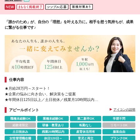
「誰かのため」が、自分の「理想」を叶える力に。相手を想う気持ちが、成果
に繋がる仕事です♪
仕事内容
★月給28万円～スタート！
★企業の悩みに向き合い、解決策をご提案
★年間休日125日以上／土日祝休／残業月10時間以内
★お客さまへの貢献を正当評価◎
アピールポイント
アイコンの説明
★女性管理職も多数活躍中！産育休の取得実績多数
職種未経験OK
業種未経験OK
第二新卒OK
学歴不問
経験者限定
研修・教育あり
転勤なし
リモートOK
土日祝休み
残業20時間以内
産育休活用有
服装自由
女性管理職在籍
休日120日～
育児と両立
ブランクOK