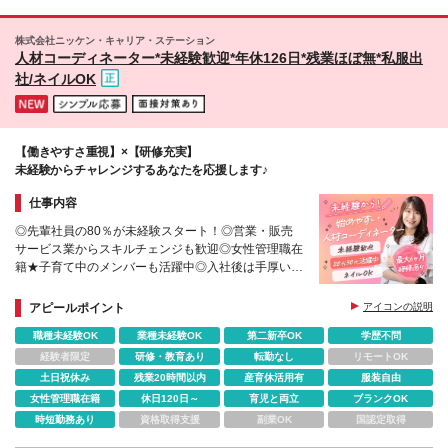
株式会社ニッケン・キャリア・ステーション
人材コーディネーター*未経験歓迎*年休126日*残業ほぼ無*私服出
社/ネイルOK
【働きやすさ重視】×【研修充実】
未経験からチャレンジするあなたを応援します♪
仕事内容
◎先輩社員の80％が未経験スタート！◎営業・販売
サービス業からスキルチェンジも歓迎◎女性管理職在
籍★子育て中のメンバーも活躍中◎入社後は手厚い研
修で知識が身につく◎残業ほぼなし！定時退社も可能
♪
アピールポイント
アイコンの説明
職種未経験OK
業種未経験OK
第二新卒OK
学歴不問
経験者限定
研修・教育あり
転勤なし
リモートOK
土日祝休み
残業20時間以内
産育休活用有
服装自由
女性管理職在籍
休日120日～
育児と両立
ブランクOK
時短勤務あり
資格取得支援
副業OK
国認定取得