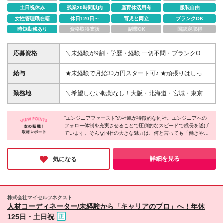
土日祝休み
残業20時間以内
産育休活用有
服装自由
女性管理職在籍
休日120日～
育児と両立
ブランクOK
時短勤務あり
資格取得支援
副業OK
国認定取得
応募資格
＼未経験が9割・学歴・経験 一切不問・ブランクOK
／ IT業界でのお仕事や人材コーディネーター職に興味
がある方は、ぜひご応募ください♪ ※未経験歓迎 ※学
給与
★未経験で月給30万円スタート可♪ ★頑張りはしっか
歴不問 ＊＊＊こんな方はぜひ！＊＊＊ ◎人とコミュ
り還元！ 【東京・横浜支社】 月給30万円以上＋各種
ニケーションをとるお仕事に興味がある ◎未経験か
手当＋賞与 ※一律手当含む 【大阪・その他支社】
勤務地
＼希望しない転勤なし！大阪・北海道・宮城・東京・
らITに関わる仕事がしてみたい ◎営業職にチャレンジ
月給28万円以上＋各種手当＋賞与 ※月給には月40時
神奈川・愛知・兵庫・広島・福岡で募集中／ ■東京支
してみたい ◎成長中の会社で働いてみたい ◎今より
間分の固定残業代(月給28万円：6万6,700円～／月給
社：東京都新宿区西新宿6-12-1 ■横浜支社：神奈川県
も給与を上げたい ◎安定環境のもとでリスタートし
30万円：7万1,500円～)が含まれます ※固定残業代は
“エンジニアファースト”の社風が特徴的な同社。エンジニアへの
横浜市西区みなとみらい4-4-2 ■大阪本社：大阪府大
たい ◎自分は負けず嫌いなほうだと思う ◎自分の強
フォロー体制を充実させることで圧倒的なスピードで成長を遂げ
残業の有無にかかわらず全額支給し、40時間を超える
阪市北区梅田 3-3-10 ■札幌支社：北海道札幌市中央区
ています。そんな同社の大きな魅力は、何と言っても「働きやす
みを見つけたい ◎どこでも活かせる社会人力を上げ
分は追加で支給します(残業平均：月10時間程度) ※試
北一条西3-3 ■仙台支社：宮城県仙台市青葉区花京院
さ」！未経験から東京・横浜では月給30万円でスタートでき、
たい ◎人に寄り添う、サポートすることが好き な
用期間3ヶ月～6ヶ月(その間の給与・待遇・雇用形態
2-1-61 ■名古屋支社：愛知県名古屋市中区錦 3-11-29
【残業月平均10時間】【年間休日125日】と大充実◎「人の役に
ど
に差異なし)
■神戸支社：兵庫県神戸市中央区御幸通8-1-6 ■広島支
立ちたい」という思いを活かしながら、自分自身の生活も豊かに
詳細を見る
気になる
できる企業です♪
社：広島県広島市中区幟町13-15 ■福岡支社：福岡県
福岡市中央区今泉1-20-2 (変更の範囲)上記を除く当社
関連勤務地
株式会社マイセルフネクスト
人材コーディネーター/未経験から「キャリアのプロ」へ！年休
125日・土日祝