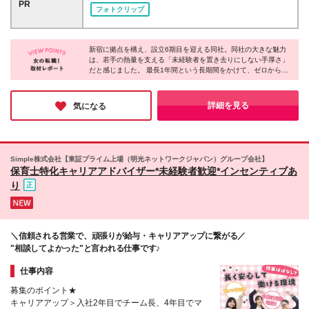
社】 東京都新宿区西新宿3-3-13 西新宿水間ビル2階
PR
フォトクリップ
結します◎ ※上記金額には固定残業代（月10時間分/1
＼大阪に支店を設立予定！／ 新たな支店を設立予定
万7045円～3万4000円）を含みます。 ※上記超過分
のため、立ち上げから携わってくださるメンバーも大
は別途全額支給します。 ※金額は経験やスキルを考慮
募集！ 「地元に帰って活躍したい」という U・Iター
します。 【試用期間について】6～12ヶ月の試用期間
新宿に拠点を構え、設立6期目を迎える同社。同社の大きな魅力
ン希望の方も大歓迎です◎ 仲介手数料ゼロなどのお
は、若手の熱量を支える「未経験者を置き去りにしない手厚さ」
あり。 月給25万円～30万円 ※上記金額には固定残業
得な物件をご紹介し、 一緒にお部屋探しをサポート
だと感じました。 最長1年間という長期間をかけて、ゼロからプ
代（月10時間分/1万7045円～）を含みます。 ※その
する「上京支援制度」もあります♪ ※東京・大阪から
ロを育てる独自の研修体制が整っており、個々の成長スピードに
他待遇の差異はありません。
ご希望の勤務地をお選びいただけます。 ※試用期間中
寄り添ってじっくりと伴走してくれるとのこと。そのため、未経
は一都三県ないし大阪市府内で実施いたします。 (変
験からでも安心して新しいキャリアを歩めるのではないでしょう
詳細を見る
気になる
か♪
更の範囲)上記を除く当社関連勤務地
Simple株式会社【東証プライム上場（明光ネットワークジャパン）グループ会社】
保育士特化キャリアアドバイザー*未経験者歓迎*インセンティブあ
り
＼信頼される営業で、頑張りが給与・キャリアアップに繋がる／
"相談してよかった"と⾔われる仕事です♪
仕事内容
募集のポイント★
キャリアアップ＞入社2年目でチーム長、4年目でマ