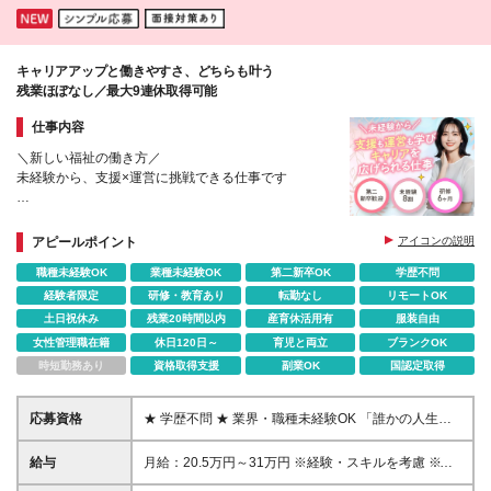
クス大宮 埼玉県さいたま市大宮区大門町3-82-1 大
宮大門町ＭⅡビル 2F ■リンクス新越谷 埼玉県越谷市
南越越谷4-17-5 ラメールヘライ1F ■リンクス川越東
キャリアアップと働きやすさ、どちらも叶う
口 埼玉県川越市脇田町16-29 川越脇田ビル4F ■リン
残業ほぼなし／最大9連休取得可能
クス川越西口 埼玉県川越市脇田本町10-24 藤蔵ロイ
ヤルビル4F ■自立訓練事業所リンクス川越 埼玉県川
仕事内容
越市脇田本町10-24 藤蔵ロイヤルビル2F
＼新しい福祉の働き方／
未経験から、支援×運営に挑戦できる仕事です
★ 未経験OK｜研修制度あり
★ 介護なし｜事務・ITスキル活用
アピールポイント
アイコンの説明
★ 17:30定時退社／残業ほぼなし
職種未経験OK
業種未経験OK
第二新卒OK
学歴不問
★ 新規拠点多数｜ポスト・チャンスあり
経験者限定
研修・教育あり
転勤なし
リモートOK
土日祝休み
残業20時間以内
産育休活用有
服装自由
女性管理職在籍
休日120日～
育児と両立
ブランクOK
時短勤務あり
資格取得支援
副業OK
国認定取得
応募資格
★ 学歴不問 ★ 業界・職種未経験OK 「誰かの人生に
寄り添いながら、 自分自身も成長できる仕事がした
い」 そんな想いをお持ちの方を歓迎します。 福祉の
給与
月給：20.5万円～31万円 ※経験・スキルを考慮 ※残
知識や経験は不要。 これまでのキャリアや考え方、
業代全額支給／インセンティブあり ※試用期間（3ヶ