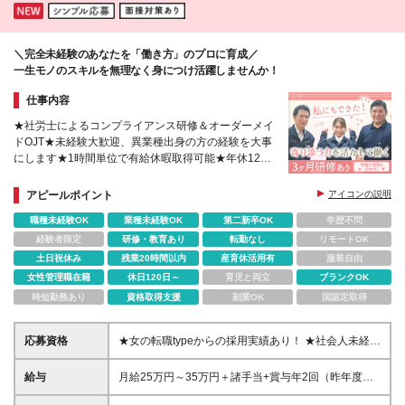
＼完全未経験のあなたを「働き方」のプロに育成／
一生モノのスキルを無理なく身につけ活躍しませんか！
仕事内容
★社労士によるコンプライアンス研修＆オーダーメイ
ドOJT★未経験大歓迎、異業種出身の方の経験を大事
にします★1時間単位で有給休暇取得可能★年休125
日・土日祝★資格取得・キャリアアップ支援★早期管
理職登用有
アピールポイント
アイコンの説明
職種未経験OK
業種未経験OK
第二新卒OK
学歴不問
経験者限定
研修・教育あり
転勤なし
リモートOK
土日祝休み
残業20時間以内
産育休活用有
服装自由
女性管理職在籍
休日120日～
育児と両立
ブランクOK
時短勤務あり
資格取得支援
副業OK
国認定取得
応募資格
★女の転職typeからの採用実績あり！ ★社会人未経験
歓迎/第二新卒歓迎/ブランクOK！ ★異業種出身の方の
経験も必ず活かせる場面があります◎ ■普通自動車免
給与
月給25万円～35万円＋諸手当+賞与年2回（昨年度実
許（AT限定可）をお持ちの方 ■高卒以上 ■職種・業種
績2～2.5ヶ月分） ★人材業界出身や経験者は月給30