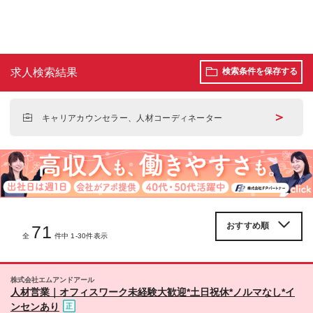
求人検索結果
検索条件を保存する
＞
キャリアカウンセラー、人材コーディネーター
71
全
件中 1-30件表示
株式会社エムアンドアール
人材営業｜オフィスワーク未経験大歓迎*土日祝休*ノルマなし*イ
ンセンあり