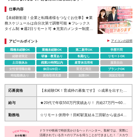
仕事内容
【未経験歓迎！企業と転職者様をつなぐお仕事】★業
務スケジュールは自分次第で調整可能 ★フレックス
タイム制 ★週2日リモート可 ★充実のメンター制度で
安心スタート
アピールポイント
アイコンの説明
職種未経験OK
業種未経験OK
第二新卒OK
学歴不問
経験者限定
研修・教育あり
転勤なし
リモートOK
土日祝休み
残業20時間以内
産育休活用有
服装自由
女性管理職在籍
休日120日～
育児と両立
ブランクOK
時短勤務あり
資格取得支援
副業OK
国認定取得
応募資格
【未経験OK！育成枠の募集です】 ☆成果を出すため
のチカラを身につけたい方はぜひご応募ください！
☆第二新卒・異業種出身者も歓迎 ◆基本的なPCスキ
給与
★20代で年収550万円実績あり！ 月給27万円〜60万
ル（メール等） ◆学歴不問 ＼こんな方にピッタリで
円＋賞与年2回 ▽「日々の業務」＋「成約」を賞与で
す／ ★数字に対するこだわりと成長意欲がある方 ★
フェアに還元！ ヘッドハンティングは、誰にでもす
勤務地
☆リモート併用中！田町駅直結＆三田駅から徒歩4分
経営者層やハイクラス人材との関わりを通じて自己成
ぐに結果が出せるお仕事ではありません。 そのた
以内！ 《本社》東京都港区芝浦3-1-1 田町ステーショ
長したい方 ★裁量の大きな環境で、自らスケジュー
め、当社では以下のようにお仕事のプロセスを段階的
ンタワーN 30F ※転勤はありません ※(変更の範囲)な
ルを管理して働きたい方 ★法人営業や接客・販売な
に評価しています。 ◆日々の頑張りも評価 ┗「スカ
ドラマや映画で時折見かけるヘッドハンター。取材では、実際に
し 《大人の余裕を育む田町・芝浦エリア》 オフィス
ど顧客折衝のご経験をお持ちの方
活躍されている方々のリアルを伺うことができました！「スカウ
ウト」や「面談」などのステップも貢献度として評
となる田町ステーションタワーは、田町駅から直結の