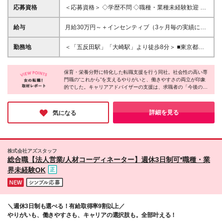
応募資格
＜応募資格＞ ◇学歴不問 ◇職種・業種未経験歓迎 ◇
基本的なPCスキルをお持ちの方 └Word・Excelの基
本操作ができる方 └Gmail・Slackなどのコミュニケー
給与
月給30万円～＋インセンティブ（3ヶ月毎の実績に応
ションツールが利用できる方（または習得意欲のある
じて支給） ※上記月給には月30時間分の固定残業代
方） 一つでも「わかる！」と思った方は、きっと当
（月5万6970円～月8万3600円）を含みます。固定残
勤務地
＜「五反田駅」「大崎駅」より徒歩8分＞ ■東京都品
社に向いています。 ・「推しに会いに行くために仕
業代=実残業時間ではありません。 過去、100万円の
川区東五反田2-21-28 OSビルディング7階 ※原則出
事を頑張ろう」と思えるタイプ ・成果を出したら、
インセンティブ支給実績もあり！
社ですが、業務に慣れた後は週1日リモート勤務も可
その分しっかり評価されたい ・営業には興味がある
保育・栄養分野に特化した転職支援を行う同社。社会性の高い専
能です ※転居を伴う転勤はありません ※受動喫煙防止
けど、無理な売り込みはしたくない ・誰かの人生を
門職の“これから”を支えるやりがいと、働きやすさの両立が印象
対策あり
的でした。キャリアアドバイザーの支援は、求職者の「今後の暮
応援できる仕事がしたい ・人と信頼関係を築くこと
らし」に寄り添うもの。就業後の感謝の言葉は、関わりが笑顔に
が得意、または好き ・オンとオフのメリハリを大切
つながった証です。一方、定時退社・土日祝休みといった環境の
にしたい ・仕事も趣味も、どちらも本気で楽しみた
なか、平日に推し活を楽しんだり、家族との時間を優先したり。
詳細を見る
気になる
い そんなあなたと、一緒に働けることを楽しみにし
それぞれの“幸せの形”が尊重されています。
ています。 ※売り込む営業ではありませんが、 「ど
うしたらこの方にとって良い選択になるか」を考え、
前向きに提案し、結果に向き合う姿勢は大切にしてい
ます。 ※「数字は苦手だからできるだけ避けたい」
株式会社アズスタッフ
総合職【法人営業/人材コーディネーター】週休3日制可*職種・業
という方よりも、 営業に挑戦してみたいという方へ
のフォロー体制が整っている環境です。 特別な経験
界未経験OK
やスキルは必要ありません。
＼週休3日制も選べる！有給取得率9割以上／
やりがいも、働きやすさも、キャリアの選択肢も。全部叶える！