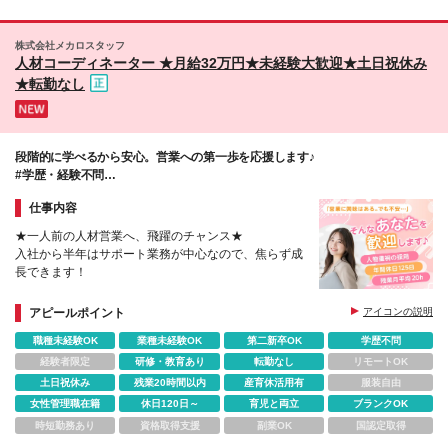
株式会社メカロスタッフ
人材コーディネーター ★月給32万円★未経験大歓迎★土日祝休み
★転勤なし
段階的に学べるから安心。営業への第一歩を応援します♪
#学歴・経験不問
#20代・第二新卒活躍中♪
仕事内容
★一人前の人材営業へ、飛躍のチャンス★
入社から半年はサポート業務が中心なので、焦らず成
長できます！
アピールポイント
アイコンの説明
職種未経験OK
業種未経験OK
第二新卒OK
学歴不問
経験者限定
研修・教育あり
転勤なし
リモートOK
土日祝休み
残業20時間以内
産育休活用有
服装自由
女性管理職在籍
休日120日～
育児と両立
ブランクOK
時短勤務あり
資格取得支援
副業OK
国認定取得