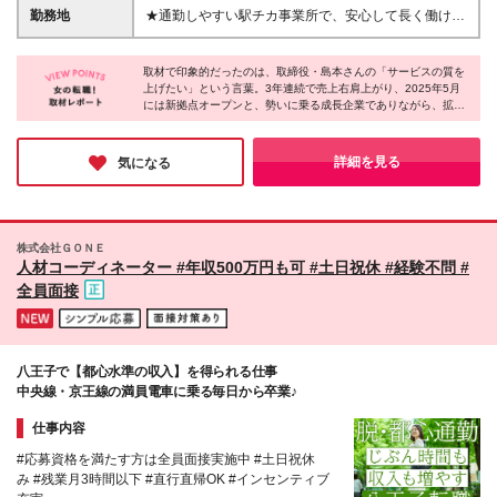
未経験だからこその視点も支援や運営に活かせます。
月）：月給18.5万円～24万円 ■ 昇給：年1回 ■ 賞与：
勤務地
★通勤しやすい駅チカ事業所で、安心して長く働けま
入社後は、充実した研修制度を通じて 基礎から段階
年2回（事業所実績による） 成果や役割に応じて、 昇
す 千葉県・埼玉県に展開する 就労移行支援事業所
的にスキルを習得。 未経験からでも、将来のリーダ
給・賞与・インセンティブに反映される評価制度で
「リンクス」のいずれかに配属となります。 すべて
ー・管理者を目指せる環境です。
す。 【サービス管理責任者】 月給：30万円～39万円
取材で印象的だったのは、取締役・島本さんの「サービスの質を
の事業所が駅から徒歩圏内にあり、毎日の通勤も快適
上げたい」という言葉。3年連続で売上右肩上がり、2025年5月
※資格・経験を考慮
です。 ★事業所の雰囲気がわかる動画を公開中 スタ
には新拠点オープンと、勢いに乗る成長企業でありながら、拡大
ッフの働く様子や職場の空気感を、 YouTube・関連
一辺倒ではない姿勢に共感しました。組織強化のフェーズだから
リンクでご覧いただけます。 入社後のイメージを持
こそ、会社づくりにも携わるチャンスもあるのだそう。さらに
ってから応募できるので安心です。 ＜千葉県エリア
「社員の働きやすさも改善したい」と制度・環境整備にも本気で
詳細を見る
気になる
す。安定と成長、両方を手に入れられる会社だと感じました！
＞ ■リンクス松戸 千葉県松戸市根本6-1 シェモア松
戸2F ■リンクス柏 千葉県柏市中央町2-1 柏センター
ビル4F ■リンクス千葉 千葉県千葉市中央区新町17-
12 初芝ビル3F ■リンクス船橋 千葉県船橋市本町3-
株式会社ＧＯＮＥ
33-13 フォートリス船橋7F ■リンクス西船橋※2025
人材コーディネーター #年収500万円も可 #土日祝休 #経験不問 #
年春開設の新しい事業所です 千葉県船橋市葛飾町2-
全員面接
380-5 YAMAGEN NO.2 5F ＜埼玉県エリア＞ ■リン
クス大宮 埼玉県さいたま市大宮区大門町3-82-1 大
宮大門町ＭⅡビル 2F ■リンクス新越谷 埼玉県越谷市
南越越谷4-17-5 ラメールヘライ1F ■リンクス川越東
八王子で【都心水準の収入】を得られる仕事
口 埼玉県川越市脇田町16-29 川越脇田ビル4F ■リン
中央線・京王線の満員電車に乗る毎日から卒業♪
クス川越西口 埼玉県川越市脇田本町10-24 藤蔵ロイ
ヤルビル4F ■自立訓練事業所リンクス川越 埼玉県川
仕事内容
越市脇田本町10-24 藤蔵ロイヤルビル2F
#応募資格を満たす方は全員面接実施中 #土日祝休
み #残業月3時間以下 #直行直帰OK #インセンティブ