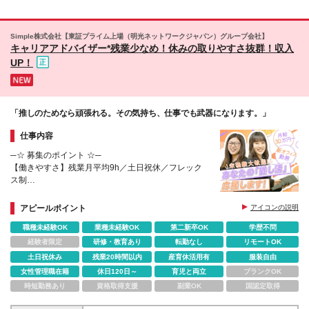
るか」を考え、 前向きに提案し、結果に向き合う姿
勢は大切にしています。 ※「数字は苦手だからでき
るだけ避けたい」という方よりも、 営業に挑戦して
Simple株式会社【東証プライム上場（明光ネットワークジャパン）グループ会社】
キャリアアドバイザー*残業少なめ！休みの取りやすさ抜群！収入
みたいという方へのフォロー体制が整っている環境で
す。 特別な経験やスキルは必要ありません。
UP！
「推しのためなら頑張れる。その気持ち、仕事でも武器になります。」
仕事内容
─☆ 募集のポイント ☆─
【働きやすさ】残業月平均9h／土日祝休／フレック
ス制
【8割が未経験入社】座学＋OJTによる育成制度
【安定基盤】東証プライム上場『明光ネットワークジ
アピールポイント
アイコンの説明
ャパン』グループ
職種未経験OK
業種未経験OK
第二新卒OK
学歴不問
経験者限定
研修・教育あり
転勤なし
リモートOK
土日祝休み
残業20時間以内
産育休活用有
服装自由
女性管理職在籍
休日120日～
育児と両立
ブランクOK
時短勤務あり
資格取得支援
副業OK
国認定取得