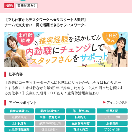
【立ち仕事からデスクワークへ★リスタート大歓迎】
チームで支え合い、長く活躍できるオフィスワーク♪
仕事内容
【過去にコーディネーターさんにお世話になったから…今度は私がサポー
トする側に！未経験ながら最短1年で昇進した方も！？人の困ったを解決す
るお仕事！】充実した研修・OJTあり＊産育休活用実績あり
アピールポイント
アイコンの説明
職種未経験OK
業種未経験OK
第二新卒OK
学歴不問
経験者限定
研修・教育あり
転勤なし
リモートOK
土日祝休み
残業20時間以内
産育休活用有
服装自由
女性管理職在籍
休日120日～
育児と両立
ブランクOK