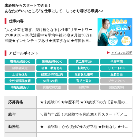
未経験からスタートできる！
あなたの“いいところ”を仕事にして、しっかり稼げる環境へ♪
仕事内容
*人と企業を繋ぎ、架け橋となるお仕事*リモートワー
クOK★20～30代活躍中★平均年齢26歳★月給50万も
可能★インセンティブあり★残業少なめ★年間休日
126日以上★完全週休2日★服装自由★上京支援制度
あり
アピールポイント
アイコンの説明
職種未経験OK
業種未経験OK
第二新卒OK
学歴不問
経験者限定
研修・教育あり
転勤なし
リモートOK
土日祝休み
残業20時間以内
産育休活用有
服装自由
女性管理職在籍
休日120日～
育児と両立
ブランクOK
時短勤務あり
資格取得支援
副業OK
国認定取得
応募資格
★未経験OK ★学歴不問 ★33歳以下の方【若年層の長
期キャリア形成を図るため】 ”人柄”や”意欲”を重視し
ています！ 前向きで成長したいと向上心がある方を
給与
＼賞与年2回！未経験でも月給30万円スタート可／
私たちは全力でサポートします♪ ～こんな人にはピッ
【東京本社】月給30万円～50万円＋インセンティブ
タリ◎～ ●人とコミュニケーションをとるのが好きな
＋賞与年2回 【大阪支店】月給25万円～50万円＋イン
勤務地
★「新宿駅」から徒歩7分の好立地 ★転勤なし ★仕事
方 ●新しいことに挑戦することにワクワクする方 ●素
センティブ＋賞与年2回 毎月の個人粗利の10％をイン
に慣れてきたらフルリモート（完全在宅）可 【本
直にアドバイスを聞くことができる方
センティブとして支給！ 頑張りがそのまま収入に直