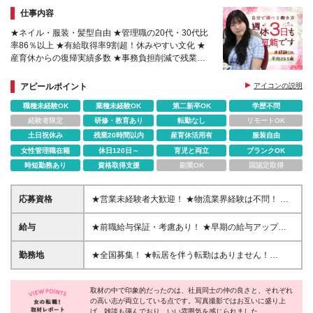
仕事内容
★ネイル・服装・髪型自由 ★管理職の20代・30代比
率86％以上 ★有給取得率9割超！休みやすい文化 ★
産育休からの復帰実績多数 ★事務負担削減で残業少
なめ ★15期連続で黒字経営継続中
アピールポイント
アイコンの説明
職種未経験OK
業種未経験OK
第二新卒OK
学歴不問
経験者限定
研修・教育あり
転勤なし
リモートOK
土日祝休み
残業20時間以内
産育休活用有
服装自由
女性管理職在籍
休日120日～
育児と両立
ブランクOK
時短勤務あり
資格取得支援
副業OK
国認定取得
応募資格
★営業未経験者大歓迎！ ★物流業界経験は不問！ ★
学歴不問！ ★第二新卒歓迎！ ★ブランクOK！ ＼こん
な方にピッタリです！／ ・「圧倒的No.1」を目指す
給与
★前職給与保証・考慮あり！ ★早期の給与アップが
環境で、熱く働きたい方 ・仕事も遊びも、メリハリ
可能です 月給24万9113円以上＋賞与年2回＋各種手
をつけて全力で楽しみたい方 ・チームワークを大切
当 ※経験やスキルを考慮し決定します。 ※上記給与に
勤務地
★全国募集！ ★転居を伴う転勤はありません！
にし、コミュニケーションが好きな方 ・社会貢献性
は固定残業代30時間分（5万2415円～）が含まれます
★U・Iターン歓迎！ ＼本社／ 東京都新宿区西新宿1-
の高い事業で、自分自身も成長したい方
※超過分は別途支給 ※試用期間6カ月（その間の給
20-3 西新宿髙木ビル2階 ＼希望の拠点・営業所に配
与・待遇に差異はありません）
取材の中で印象的だったのは、社員同士の仲の良さと、それぞれ
属します！／ 【北海道・東北エリア】 北海道札幌
の高い志が両立している点です。写真撮影ではお互いに盛り上
市、宮城県仙台市、福島県郡山市 【北信越エリア】
げ、雑談も弾んでおり、いい雰囲気を感じられました。