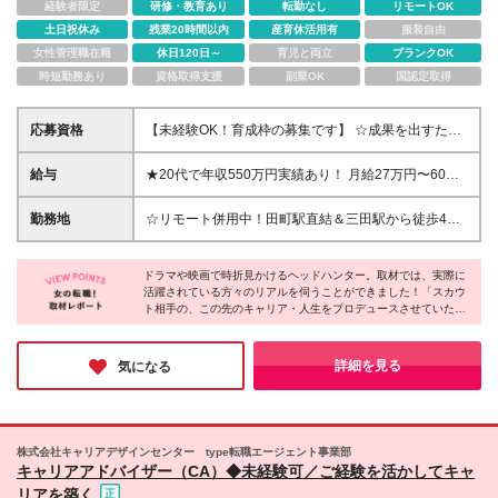
経験者限定
研修・教育あり
転勤なし
リモートOK
土日祝休み
残業20時間以内
産育休活用有
服装自由
女性管理職在籍
休日120日～
育児と両立
ブランクOK
時短勤務あり
資格取得支援
副業OK
国認定取得
応募資格
【未経験OK！育成枠の募集です】 ☆成果を出すため
のチカラを身につけたい方はぜひご応募ください！
☆第二新卒・異業種出身者も歓迎 ◆基本的なPCスキ
給与
★20代で年収550万円実績あり！ 月給27万円〜60万
ル（メール等） ◆学歴不問 ＼こんな方にピッタリで
円＋賞与年2回 ▽「日々の業務」＋「成約」を賞与で
す／ ★数字に対するこだわりと成長意欲がある方 ★
フェアに還元！ ヘッドハンティングは、誰にでもす
勤務地
☆リモート併用中！田町駅直結＆三田駅から徒歩4分
経営者層やハイクラス人材との関わりを通じて自己成
ぐに結果が出せるお仕事ではありません。 そのた
以内！ 《本社》東京都港区芝浦3-1-1 田町ステーショ
長したい方 ★裁量の大きな環境で、自らスケジュー
め、当社では以下のようにお仕事のプロセスを段階的
ンタワーN 30F ※転勤はありません ※(変更の範囲)な
ルを管理して働きたい方 ★法人営業や接客・販売な
に評価しています。 ◆日々の頑張りも評価 ┗「スカ
ドラマや映画で時折見かけるヘッドハンター。取材では、実際に
し 《大人の余裕を育む田町・芝浦エリア》 オフィス
ど顧客折衝のご経験をお持ちの方
活躍されている方々のリアルを伺うことができました！「スカウ
ウト」や「面談」などのステップも貢献度として評
となる田町ステーションタワーは、田町駅から直結の
ト相手の、この先のキャリア・人生をプロデュースさせていただ
価！焦らず取り組めます。 ◆成約もしっかり評価 ┗
好立地。 エグゼクティブな方々と向き合う仕事だか
くような一面もあるんです」。そう語る現役メンバーの方の充実
見事マッチングが成立した分は、賞与でしっかり還
らこそ、 運河の風が吹き抜ける落ち着いた街の空気
感あふれる表情が、今でも忘れられません。「簡単には成果が出
元！ 「無理に成約を取らないと…」と、無理をする
は日々の頭をリフレッシュするのに最適です。 ラン
せないからこそ、しっかり面倒を見ます！」とも語られており、
詳細を見る
気になる
ことはありません。 あなたのペースで出した成果
新しいキャリアを歩みたい方に一押しの企業さんです！
チタイムは併設されたホテルラウンジで一息つくな
は、会社・個人の業績として適正に還元します！ ＝
ど、ゆとりある時間を過ごせます。 通勤のストレス
＝＝ ※スキル・経験により決定します ※試用期間3ヶ
が少ない分、退勤後は気分の赴くままに銀座や有楽町
月（期間中の給与、待遇、雇用形態等の差異はありま
へ。 アクセス抜群なので、お気に入りのお店でのデ
株式会社キャリアデザインセンター type転職エージェント事業部
せん） ※残業代は発生分を全額支給します
ィナーや上質なショッピングも思いのまま。 オンと
キャリアアドバイザー（CA）◆未経験可／ご経験を活かしてキャ
オフ、どちらも妥協せずに自分を磨ける心地よいステ
リアを築く