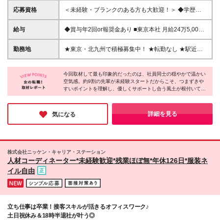
応募資格
＜未経験・ブランクのある方も大歓迎！＞ ◆学歴不
問 ◆PCの基本操作ができる方（Word、Excelでの入
力や簡単なタイピングができればOK！） 《こんな方
給与
◆賞与年2回or報奨金あり ■東京本社 月給24万5,000
にぴったりの職場です》 ◎家庭と仕事を無理なく両
円～27万円＋賞与年2回または報奨金 ※上記金額は固
立させたい方 ◎久しぶりの社会復帰を目指している
定残業代（46,519円～51,266円：30時間分／月）を
勤務地
★東京・北九州で積極募集中！ ★転勤なし ★駅近オ
方 ◎チームワークを大切に、仲間と協力して働きた
含み、超過分は別途支給します。 ■北九州支店 月給
フィスで通勤ラクラク 【東京本社】 東京都豊島区池
い方 ◎内勤中心の落ち着いた環境でお仕事したい方
22万5,000円～24万5,000円＋賞与年2回または報奨金
袋2-38-1 日建学院ビル2階 【北九州支店】 福岡県北
◎新しいお仕事にチャレンジしたい方
※上記金額は固定残業代（42,722円～46,519円：30
今回取材して最も印象的だったのは、社員同士の穏やかで温かい
九州市小倉北区紺屋町9-1 明治安田生命小倉ビル11F
空気感。約9割の先輩が未経験スタートだからこそ、つまずきや
時間分／月）を含み、超過分は別途支給します。 ※経
※(変更の範囲)上記を除く当社関連勤務地
すいポイントを理解し、優しくサポートし合う風土が根付いてい
験・年齢を考慮の上、当社規定により優遇します。 ※
るのだとか。「日頃から気兼ねなく雑談できるので、人間関係で
試用期間6ヶ月あり（期間内の待遇面に変更はありま
悩んだことはありません！」という先輩からの声も伺えました
せん）
♪「ここなら無理なく、安心して長く活躍できそう」と心から思
詳細を見る
気になる
える、温かな魅力に溢れた素敵な職場だと感じました◎
株式会社ニッケン・キャリア・ステーション
人材コーディネーター*未経験歓迎*残業ほぼ無*年休126日*服装ネ
イル自由
立ち仕事は卒業！接客スキルが活きるオフィスワーク♪
土日祝休み＆18時半退社が叶う◎