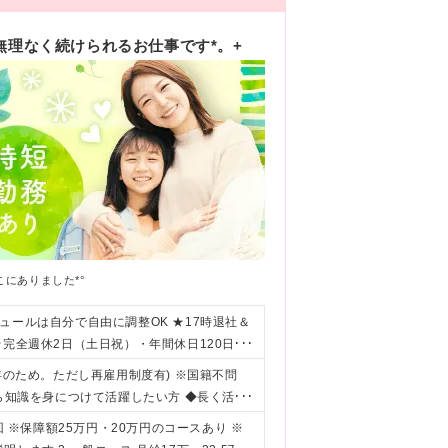
無理なく続けられるお仕事です*。+
にありました*°
ュールは自分で自由に調整OK ★17時退社＆
★完全週休2日（土日祝）・年間休日120日以
年のため。ただし再雇用制度有) ※国籍不問
から知識を身につけて活躍したい方 ◆長く活躍
れる仕事がしたい方 ◆頑張りはきちんと評価
回 ※保障額25万円・20万円のコースあり ※