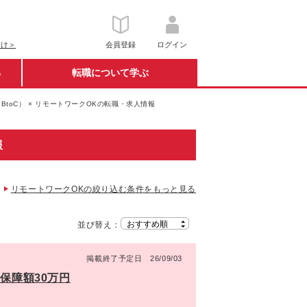
向け＞
会員登録
ログイン
る
転職について学ぶ
BtoC） × リモートワークOKの転職・求人情報
報
リモートワークOKの絞り込む条件をもっと見る
並び替え：
掲載終了予定日 26/09/03
保障額30万円