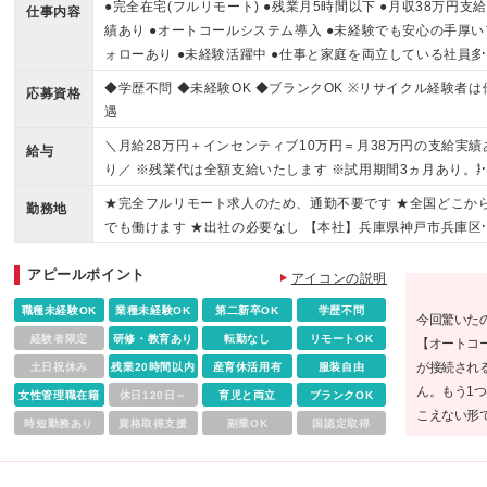
●完全在宅(フルリモート) ●残業月5時間以下 ●月収38万円支
仕事内容
績あり ●オートコールシステム導入 ●未経験でも安心の手厚い
ォローあり ●未経験活躍中 ●仕事と家庭を両立している社員多
◆学歴不問 ◆未経験OK ◆ブランクOK ※リサイクル経験者は
応募資格
遇
＼月給28万円＋インセンティブ10万円＝月38万円の支給実績
給与
り／ ※残業代は全額支給いたします ※試用期間3ヵ月あり。
間中の給与・待遇の差異はありません。 月給19万円～35万円
★完全フルリモート求人のため、通勤不要です ★全国どこか
勤務地
インセンティブ＋チーム報酬＋賞与（年1回） ＼他にも…／ 
でも働けます ★出社の必要なし 【本社】兵庫県神戸市兵庫区
インセンティブ └アポイント獲得数により月1万円～10万円を
中町1-19-7 (変更の範囲)上記を除く当社関連勤務地
給 ＊チーム報酬 └チームでの目標件数を達成すると月6千円～
アピールポイント
アイコンの説明
万2千円を支給
職種未経験OK
業種未経験OK
第二新卒OK
学歴不問
今回驚いた
経験者限定
研修・教育あり
転勤なし
リモートOK
【オートコ
が接続され
土日祝休み
残業20時間以内
産育休活用有
服装自由
ん。もう1
女性管理職在籍
休日120日～
育児と両立
ブランクOK
こえない形
時短勤務あり
資格取得支援
副業OK
国認定取得
ートでも安
心して挑戦