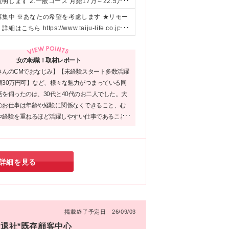
ます 2.一般コース 月給17万～22.5万円
規程による所定要件を満たす場合 ※詳細は面
集中 ※あなたの希望を考慮します ★リモー
た！＞ ・特選コースはより早い段階から実践的
ps://www.taiju-life.co.jp/lc
り所定要件を満たす場合に入社時に決定され
ンクは選考プロセスの下の「関連リンク」にある 【全国の都
実践を重視する観点から固定給の割合が大き
けます！ *********************
女の転職！取材レポート
株式会社 〒 105-7190 東京都港区東新橋1-5-
さんのCMでおなじみ】【未経験スタート多数活躍
6 *******************************
額30万円可】など、様々な魅力がつまっている同
を伺ったのは、30代と40代のお二人でした。大
のお仕事は年齢や経験に関係なくできること、む
や経験を重ねるほど活躍しやすい仕事であること
した。「長く働いていきたい」という視点で転職
いる方におススメしたい、理想的な環境がありま
詳細を見る
掲載終了予定日 26/09/03
時退社*既存顧客中心