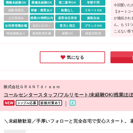
職種未経験OK
業種未経験OK
第二新卒OK
学歴不問
今回驚いた
経験者限定
研修・教育あり
転勤なし
リモートOK
【オートコ
が接続され
土日祝休み
残業20時間以内
産育休活用有
服装自由
ん。もう1
女性管理職在籍
休日120日～
育児と両立
ブランクOK
こえない形
時短勤務あり
資格取得支援
副業OK
国認定取得
ートでも安
心して挑戦
気になる
株式会社ＧＲＡＮＴｄｒｅａｍ
コールセンタースタッフ/フルリモート/未経験OK/残業ほぼ
｜
＼未経験歓迎／手厚いフォローと完全在宅で安心スタート。 