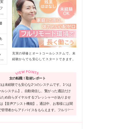
給実
フ
数
優
あ
期
＋
充実の研修とオートコールシステムで、未
ら
＊
経験からでも安心してスタートできます。
浜
支
1
女の転職！取材レポート
のは未経験でも安心な2つのシステムです。1つは
ールシステム】。自動発信し、繋がった通話だけ
るため自らダイヤルするプレッシャーがありませ
つは【音声アシスト機能】。通話中、お客様には聞
で管理者からアドバイスをもらえます。フルリモ
心の手厚いフォロー体制があり、未経験の方も安
できる企業様です！