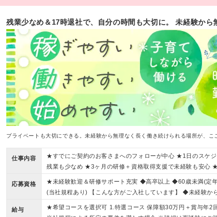
残業少なめ＆17時退社で、自分の時間も大切に。 未経験から
プライベートも大切にできる。未経験から無理なく長く働き続けられる場所が、ここ
★すでにご契約のお客さまへのフォローが中心 ★1日のスケジ
仕事内容
残業も少なめ ★3ヶ月の研修＋資格取得支援で未経験も安心 
上
★未経験歓迎＆研修サポート充実 ◆高卒以上 ◆60歳未満(定
応募資格
(当社規程あり) 【こんな方がご入社しています】 ◆未経験
できる職場で働きたい方 ◆将来、結婚・出産をしても続けら
★希望コースを選択可 1.特選コース 保障額30万円＋賞与年2
給与
されたい方