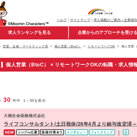
ヘルプ
｜
サイトマップ
｜
求人掲載のご案内＜企業様
求人ランキングを見る
企業からのアプローチを受け
営業・企画・マーケティング系
個人営業（BtoC）
リモートワークOK
個人営業（
個人営業（BtoC） × リモートワークOKの転職・求人情
30
全
件中
1
～
30
を表示
大樹生命保険株式会社
ライフコンサルタント/土日祝休/26年4月より給与改定済～
｜