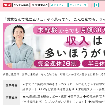
｜
「営業なんて私にムリ…」そう思ってた。 こんな私でも、ラ
前職は販売職、営業は未経験。そんな私でも、研修のおかげでお客さまに頼られる存
★すでにご契約のお客さまへのフォローが中心だから未経験で
仕事内容
続サポート ★FPなど資格取得支援あり ★未経験スタート多数
★未経験歓迎＆研修サポート充実 ◆高卒以上 ◆60歳未満(定
応募資格
(当社規程あり) 【こんな方がご入社しています】 ◆未経験