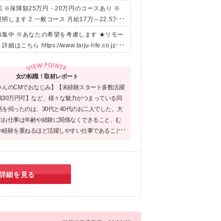
れる仕事がしたい方 ◆頑張りはきちんと評価
回 ※保障額25万円・20万円のコースあり ※
ます 2.一般コース 月給17万～22.5万円
規程による所定要件を満たす場合 ※詳細は面
集中 ※あなたの希望を考慮します ★リモー
た！＞ ・特選コースはより早い段階から実践的
ps://www.taiju-life.co.jp/lc
り所定要件を満たす場合に入社時に決定され
ンクは選考プロセスの下の「関連リンク」にある 【全国の都
実践を重視する観点から固定給の割合が大き
けます！ *********************
女の転職！取材レポート
株式会社 〒 105-7190 東京都港区東新橋1-5-
さんのCMでおなじみ】【未経験スタート多数活躍
6 *******************************
額30万円可】など、様々な魅力がつまっている同
を伺ったのは、30代と40代のお二人でした。大
のお仕事は年齢や経験に関係なくできること、む
や経験を重ねるほど活躍しやすい仕事であること
した。「長く働いていきたい」という視点で転職
いる方におススメしたい、理想的な環境がありま
詳細を見る