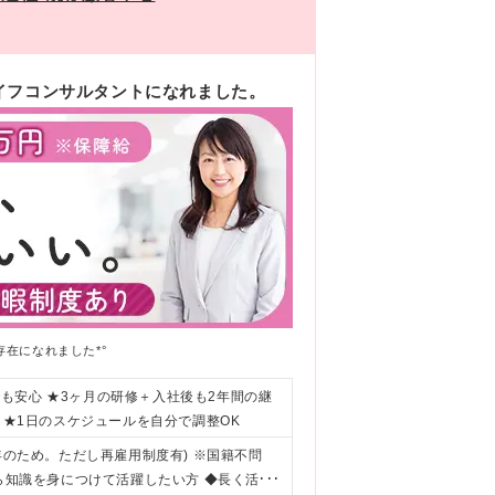
イフコンサルタントになれました。
在になれました*°
も安心 ★3ヶ月の研修＋入社後も2年間の継
 ★1日のスケジュールを自分で調整OK
年のため。ただし再雇用制度有) ※国籍不問
から知識を身につけて活躍したい方 ◆長く活躍