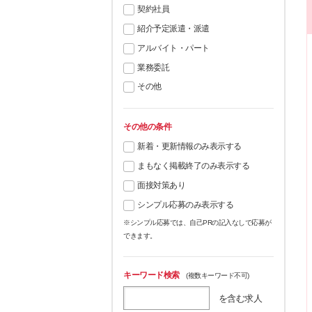
契約社員
紹介予定派遣・派遣
アルバイト・パート
業務委託
その他
その他の条件
新着・更新情報のみ表示する
まもなく掲載終了のみ表示する
面接対策あり
シンプル応募のみ表示する
※シンプル応募では、自己PRの記入なしで応募が
できます。
キーワード検索
(複数キーワード不可)
を含む求人