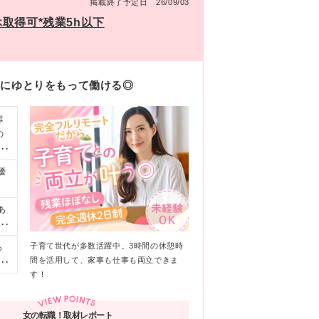
掲載終了予定日 26/09/03
取得可*残業5h以下
間にゆとりをもって働ける◎
は
の
業
優
あ
期
＋
子育て世代が多数活躍中。3時間の休憩時
ら
＊
間を活用して、家事も仕事も両立できま
浜
支
す！
1
女の転職！取材レポート