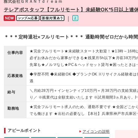
株式会社ＧＲＡＮＴｄｒｅａｍ
テレアポスタッフ【フルリモート】未経験OK*5日以上連休
｜
＊＊＊定時退社×フルリモート＊＊＊ 通勤時間ゼロだから時
★完全フルリモート★未経験スタート大歓迎！★13時～16時
仕事内容
必ずお休みだから家事ができる★残業月5h以下★月収38万円
先輩も★ノルマなし★PC＆ヘッドセット貸与★困ったときは
務用LINEで相談可★ブランクもOK
◆学歴不問 ◆未経験OK ◆ブランクOK ※リサイクル経験者は
応募資格
遇
＼月給28万円＋インセンティブ10万円＝月38万円の支給実績
給与
り／ ※残業代は全額支給いたします ※試用期間3ヵ月あり。
間中の給与・待遇の差異はありません。 月給19万円～35万円
★完全フルリモート求人のため、通勤不要です ★全国どこか
勤務地
インセンティブ＋チーム報酬＋賞与（年1回） ＼他にも…／ 
でも働けます ★出社の必要なし 【本社】兵庫県神戸市兵庫区
インセンティブ └アポイント獲得数により月1万円～10万円を
中町1-19-7 (変更の範囲)上記を除く当社関連勤務地
給 ＊チーム報酬 └チームでの目標件数を達成すると月6千円～
アピールポイント
万2千円を支給
アイコンの説明