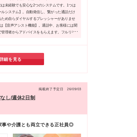
のは未経験でも安心な2つのシステムです。1つは
ールシステム】。自動発信し、繋がった通話だけ
るため自らダイヤルするプレッシャーがありませ
つは【音声アシスト機能】。通話中、お客様には聞
で管理者からアドバイスをもらえます。フルリモ
心の手厚いフォロー体制があり、未経験の方も安
できる企業様です！
詳細を見る
掲載終了予定日 26/09/03
なし/週休2日制
家事や介護とも両立できる正社員◎