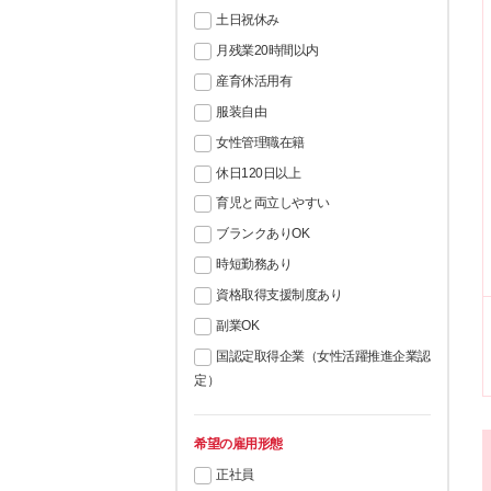
土日祝休み
月残業20時間以内
産育休活用有
服装自由
女性管理職在籍
休日120日以上
育児と両立しやすい
ブランクありOK
時短勤務あり
資格取得支援制度あり
副業OK
国認定取得企業（女性活躍推進企業認
定）
希望の雇用形態
正社員