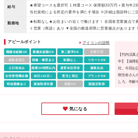
できる職場で働きたい方 ◆将来、結婚・出産をしても続けら
★希望コースを選択可 1.特選コース 保障額30万円＋賞与年2
給与
されたい方
当社規程による所定の要件を満たす場合 ※詳細は面談時にご説明し
(地域に応ずる)＋賞与年2回 ※給与は固定給＋比例給 ※当社
★転勤なし★お住まいの近くで働けます！ 全国各営業拠点で募
勤務地
談時にご説明します ＜2026年度4月より給与アップしまし
ト営業（商談）あり ▼全国の都道府県に営業拠点があります！詳細はこちら htt
な活動が求められる一方、入社後18ヵ月間は保障給制度があ
_recruitment/info/office.htm#sec03 ※上記リ
た金額が保障されます ・一般コースは入社当初は基本活動の
アピールポイント
道府県に営業拠点があります！詳細はこちら】を クリックしてもご覧いただ
アイコンの説明
く徐々に比例給(業績連動給)にシフトする給与体系です。
************** 2026年度採用支援Ｇ一括-第2号 大樹生命保険
職種未経験OK
業種未経験OK
第二新卒OK
学歴不問
【竹内涼真
2 汐留シティセンタービル 26階 担当者 ／ 採用担当 tel ／ 03-6730-506
経験者限定
研修・教育あり
転勤なし
リモートOK
中】【保障
**** ※(変更の範囲)上記を除く当社関連勤務地
社。今回お話
土日祝休み
残業20時間以内
産育休活用有
服装自由
樹生命さん
女性管理職在籍
休日120日～
育児と両立
ブランクOK
しろ、年齢
時短勤務あり
資格取得支援
副業OK
国認定取得
が印象的で
活動をして
した。
気になる