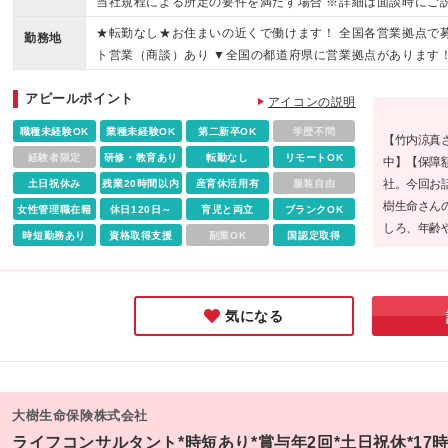
当社規程による所定の要件を満たす場合 ※詳細は面談時にご説明し
(地域に応ずる)＋賞与年2回 ※給与は固定給＋比例給 ※当社
★転勤なし★お住まいの近くで働けます！ 全国各営業拠点で募
勤務地
談時にご説明します ＜2026年度4月より給与アップしまし
ト営業（商談）あり ▼全国の都道府県に営業拠点があります！詳細はこちら htt
な活動が求められる一方、入社後18ヵ月間は保障給制度があ
_recruitment/info/office.htm#sec03 ※上記リ
た金額が保障されます ・一般コースは入社当初は基本活動の
アピールポイント
道府県に営業拠点があります！詳細はこちら】を クリックしてもご覧いただ
アイコンの説明
く徐々に比例給(業績連動給)にシフトする給与体系です。
************** 2026年度採用支援Ｇ一括-第1号 大樹生命保険
職種未経験OK
業種未経験OK
第二新卒OK
学歴不問
【竹内涼真
2 汐留シティセンタービル 26階 担当者 ／ 採用担当 tel ／ 03-6730-506
経験者限定
研修・教育あり
転勤なし
リモートOK
中】【保障
**** ※(変更の範囲)上記を除く当社関連勤務地
社。今回お話
土日祝休み
残業20時間以内
産育休活用有
服装自由
樹生命さん
女性管理職在籍
休日120日～
育児と両立
ブランクOK
しろ、年齢
時短勤務あり
資格取得支援
副業OK
国認定取得
が印象的で
活動をして
した。
気になる
大樹生命保険株式会社
ライフコンサルタント*時短あり*賞与年2回*土日祝休*17