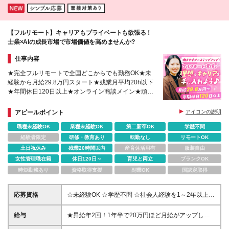
【フルリモート】キャリアもプライベートも欲張る！
士業×AIの成長市場で市場価値を高めませんか?
仕事内容
★完全フルリモートで全国どこからでも勤務OK★未
経験から月給29.8万円スタート★残業月平均20h以下
★年間休日120日以上★オンライン商談メイン★頑張
りを正当に評価！スピーディーな昇給・昇格あり
アピールポイント
アイコンの説明
職種未経験OK
業種未経験OK
第二新卒OK
学歴不問
経験者限定
研修・教育あり
転勤なし
リモートOK
土日祝休み
残業20時間以内
産育休活用有
服装自由
女性管理職在籍
休日120日～
育児と両立
ブランクOK
時短勤務あり
資格取得支援
副業OK
国認定取得
応募資格
☆未経験OK ☆学歴不問 ☆社会人経験を1～2年以上お
持ちの方 ┗報連相がしっかりできるなど、基本的な
ビジネススキルがあればOKです◎ *＼こんな方にピッ
給与
★昇給年2回！1年半で20万円ほど月給がアップした
タリ！／* ◎今より自分の市場価値を上げたい方 ◎自
事例あり 月給29.8万円～＋賞与＋各種手当 ※経験・