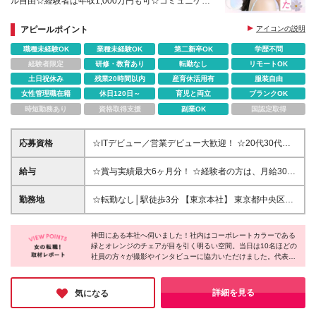
ル自由☆経験者は年収1,000万円も可☆コミュニケー
ション力が活かせる
アピールポイント
アイコンの説明
職種未経験OK
業種未経験OK
第二新卒OK
学歴不問
経験者限定
研修・教育あり
転勤なし
リモートOK
土日祝休み
残業20時間以内
産育休活用有
服装自由
女性管理職在籍
休日120日～
育児と両立
ブランクOK
時短勤務あり
資格取得支援
副業OK
国認定取得
応募資格
☆ITデビュー／営業デビュー大歓迎！ ☆20代30代が
活躍中 ☆未経験OK ※基本的なPCスキルをお持ちの方
※学歴不問 ～このような方を歓迎します！～ ◆営業
給与
☆賞与実績最大6ヶ月分！ ☆経験者の方は、月給30万
としての勤務経験がある方 ◆エンジニアとしての勤
円以上も可 月給25万円～100万円＋賞与年2回 ※残業
務経験がある方 ◆いずれの職種においても、仕事復
代は基本給に応じて40時間分を支給。詳細は面接でお
勤務地
☆転勤なし│駅徒歩3分 【東京本社】 東京都中央区日
帰を考えている方
話しします ※経験者の方（実務経験3年目安）：月給
本橋本町4-3-4 東海日本橋ビル 2F ※(変更の範囲)上記
30万円～ ※試用期間6ヶ月（期間中は賞与や有給休暇
を除く当社関連勤務地
はなし）
神田にある本社へ伺いました！社内はコーポレートカラーである
緑とオレンジのチェアが目を引く明るい空間。当日は10名ほどの
社員の方々が撮影やインタビューに協力いただけました。代表・
永田氏をはじめ、皆さんとにかく穏やかでありながら、フランク
なコミュニケーションが特徴的。入社したばかりの社員の方へ
も、非常に丁寧に、フラットに接されていたのが印象に残ってい
詳細を見る
気になる
ます。同社であれば安心して挑戦できると感じました！