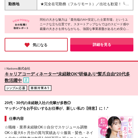
分のアイデアを活かしてカタチにしたい方 ◎コミュ
スキルを考慮の上、優遇いたします ※固定残業代（月
勤務地
★完全在宅勤務（フルリモート）／出社も歓迎！ └イ
ニケーションを取ることが好きな方 ◎問題解決や誰
20時間・4万円）を含みます ※超過分は別途支給しま
ベントやセミナーなどで年に10回ほど出勤いただくこ
かを支える仕事がしたい方 *＼直近入社した社員にイ
す ※試用期間3ヶ月あり。期間中の給与・待遇の差異
とがあります └研修期間中は出社対応も可能（オフィ
ンタビュー！魅力を語ってもらいました／* 自身の意
はありません
同社の大きな魅力は「最先端のAI×安定した士業市場」というユ
スでのサポート体制あり） ★転勤なし リモート・出
見が形になる裁量の大きさと、周囲のポジティブな声
ニークな立ち位置です。スタートアップならではのスピード感や
社どちらにも対応できるハイブリッドな環境です。
裁量の大きさを持ちながらも、強固な事業基盤があるため安心し
掛けによる心理的安全性がやりがいに直結していま
「家で集中したい」も「オフィスで働きたい」も、あ
て挑戦できる環境が整っています。フルリモートでありながらフ
す！土日祝休みの完全フルリモートで通勤時間がない
なたのスタイルに合わせて柔軟に対応します！ 【本
ォロー体制も手厚く、自ら学ぶ意欲さえあれば未経験からでも一
のも嬉しいポイント。今後のライフステージの変化を
社】 東京都品川区東五反田1丁目10番7号 アイオス五
気に市場価値を高められるでしょう。仕事もプライベートも全力
詳細を見る
気になる
見据えても、勤務地や働き方を気にせず長く安心して
で楽しみたい方にピッタリの企業さんです♪
反田301号室 (変更の範囲)上記を除く当社関連勤務地
働ける、風通しの良い温かな環境が整っている点に魅
力を感じています◎【20代女性／Mさん】
i Nations株式会社
キャリアコーディネーター*未経験OK*研修あり*髪爪自由*20代多
数活躍中
20代・30代の未経験入社の先輩が多数◎
マッチングをお手伝いするお仕事が、新しい私の【得意】に！.*
仕事内容
☆職種・業界未経験OK☆自分でスケジュール調整
OK☆最大6ヶ月分の賞与実績あり☆服装・髪色・ネイ