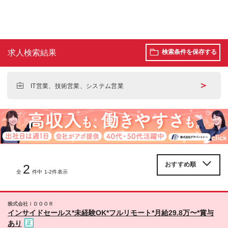
求人検索結果
検索条件を保存する
＞
IT営業、技術営業、システム営業
2
全
件中 1-2件表示
株式会社ｉＤＯＯＲ
インサイドセールス*未経験OK*フルリモート*月給29.8万〜*賞与
あり