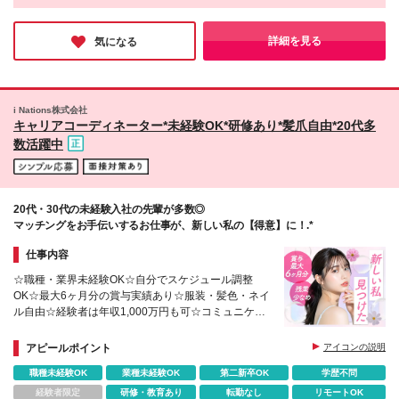
進しており、多様な人財がその能力を最大限に発揮し、活躍でき
業界横断_ソリューション営業 ・IT系の法人向け営業
る企業を目指し取り組んでいます。女性が働く上で素晴らしい環
経験を3年以上お持ちの方 ・クラウド、セキュリテ
境も整備されており、きっとあなたも自分らしく働くことができ
詳細を見る
気になる
ィ、モバイルなどNW、インフラ領域で ステップア
るはずです。
ップしたいという意欲をお持ちの方 ・5年以上のエン
タープライズ（大企業）向け営業経験をお持ちの方
など ※あなたの経験・スキル・適性や希望を考慮して
お任せする仕事を決めさせていただきます。 様々
i Nations株式会社
キャリアコーディネーター*未経験OK*研修あり*髪爪自由*20代多
な、営業関連の経験を活かせるポジションをご用意。
あなたの希望を実現できる部署が必ずありますので、
数活躍中
ぜひご応募いただければと思います！
20代・30代の未経験入社の先輩が多数◎
マッチングをお手伝いするお仕事が、新しい私の【得意】に！.*
仕事内容
☆職種・業界未経験OK☆自分でスケジュール調整
OK☆最大6ヶ月分の賞与実績あり☆服装・髪色・ネイ
ル自由☆経験者は年収1,000万円も可☆コミュニケー
ション力が活かせる
アピールポイント
アイコンの説明
職種未経験OK
業種未経験OK
第二新卒OK
学歴不問
経験者限定
研修・教育あり
転勤なし
リモートOK