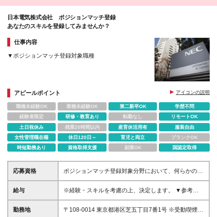
日本電気株式会社 ポジションマッチ登録
あなたのスキルを登録してみませんか？
仕事内容
▼ポジションマッチ登録対象職種
アピールポイント
アイコンの説明
職種未経験OK
業種未経験OK
第二新卒OK
学歴不問
経験者限定
研修・教育あり
転勤なし
リモートOK
土日祝休み
残業20時間以内
産育休活用有
服装自由
女性管理職在籍
休日120日～
育児と両立
ブランクOK
時短勤務あり
資格取得支援
副業OK
国認定取得
応募資格
ポジションマッチ登録対象分野において、何らかの知
識・経験がある方
給与
※経験・スキルを考慮の上、決定します。 ▼参考情報
----------------------- ◇想定年収450～1,100万円 ※残業
代は、別途支給。 採用時の職位に応じて裁量労働
勤務地
〒108-0014 東京都港区芝五丁目7番1号 ※受動喫煙対
制が対象となる事がございます。