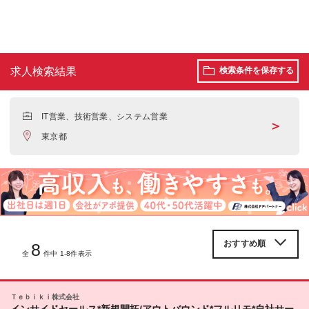
求人検索結果
検索条件を保存する
IT営業、技術営業、システム営業
＞
東京都
8
全
件中 1-8件表示
Ｔｅｂｉｋｉ株式会社
インサイドセールス*新規開拓/アウトバウンド*フルリモ*自社サー