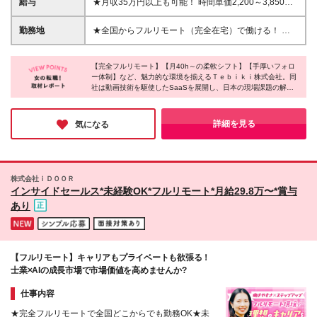
給与
★月収35万円以上も可能！ 時間単価2,200～3,850円
続けたい方 ★フルリモートでコスパよく稼ぎたい方
※税込み ※研修期間中（最大3ヵ月）の時間単価は
★プロ意識を持ち、成長意欲の高い方 ★孤独感のな
1,760円となります ▼給与例 ・月40時間稼働（時間
勤務地
★全国からフルリモート（完全在宅）で働ける！ ★
いチームで働きたい方
単価2,000円）：80,000円／月 ・月80時間稼働（時間
地方・海外在住の方も大歓迎！ ┗北海道から九州ま
単価2,000円）：160,000円／月 ・月120時間稼働
で各地にメンバーがいます◎ ┗海外在住の方は、日
（時間単価3,200円）：384,000円／月
【完全フルリモート】【月40h～の柔軟シフト】【手厚いフォロ
本時間の9:00～18:00の間に稼働いただければOKで
ー体制】など、魅力的な環境を揃えるＴｅｂｉｋｉ株式会社。同
す！ ★転勤なし ≪本社≫ 東京都新宿区西新宿7丁目
社は動画技術を駆使したSaaSを展開し、日本の現場課題の解決
5-25 西新宿プライムスクエア8F （フルリモートのた
に貢献する成長企業です。時間や場所の制約があっても、これま
め、通勤不要です。） (変更の範囲)上記を除く当社関
で培ってきた「営業スキル」を存分に活かし、成果に応じてしっ
連勤務地
かりと稼げる環境が整っています。ぜひ今回を機に、新しい働き
詳細を見る
気になる
方にチャレンジしてみてください♪
株式会社ｉＤＯＯＲ
インサイドセールス*未経験OK*フルリモート*月給29.8万〜*賞与
あり
【フルリモート】キャリアもプライベートも欲張る！
士業×AIの成長市場で市場価値を高めませんか?
仕事内容
★完全フルリモートで全国どこからでも勤務OK★未