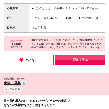
応募資格
■下記のような、各募集ポジションにおいて何らかの
知識・経験がある方 ・地図、GIS、CAD等のサービス
営業経験 ・ユーザーとして地図データを活用した業
給与
【想定年収】550万円～1,100万円 【想定役職】 課長
務 （測量、インフラ設計、カーナビ、都市計画な
代理 主任 一般 ※これまでの経験・年齢などを考慮
ど）の経験 ・ITソリューション営業経験 ・パッケー
し、当社給与規則に基づき決定します。 ※詳細は面接
勤務地
主に首都圏
ジ型ソリューション、サービス型ソリューションの戦
時にお伝えします。
略立案・営業経験 ・決済に関わるマーケット、サー
ビスに関する知見 ・金融・決済領域における新規サ
国内最大手のITサービス会社であり、売上は世界TOP10にランク
ービスの戦略立案、企画に関するスキル、経験 など
インするNTTデータ。同社では、グローバル競争を勝ち抜くため
の経営戦略の一つとしてダイバーシティ＆インクルージョンを推
進しており、多様な人財がその能力を最大限に発揮し、活躍でき
る企業を目指し取り組んでいます。女性が働く上で素晴らしい環
境も整備されており、きっとあなたも自分らしく働くことができ
詳細を見る
気になる
るはずです。
株式会社NTTデータ
企画・営業
日本国内最大のシステムインテグレーターの企業で、
あなたの多様性を活かし働きませんか？