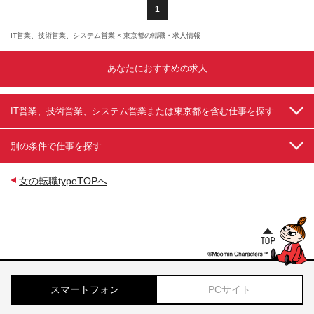
◆札幌営業所 北海道札幌市北区北10条西3丁目1-1
1
Noblesse Sapporo 3階 (変更の範囲)上記を除く当社
関連勤務地
IT営業、技術営業、システム営業 × 東京都の転職・求人情報
あなたにおすすめの求人
IT営業、技術営業、システム営業または東京都を含む仕事を探す
別の条件で仕事を探す
女の転職typeTOPへ
スマートフォン
PCサイト