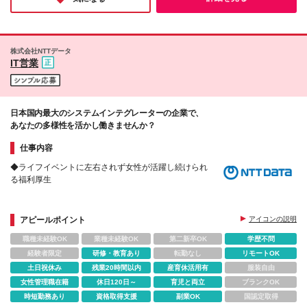
見据えても、勤務地や働き方を気にせず長く安心して
で楽しみたい方にピッタリの企業さんです♪
反田301号室 (変更の範囲)上記を除く当社関連勤務地
働ける、風通しの良い温かな環境が整っている点に魅
力を感じています◎【20代女性／Mさん】
株式会社NTTデータ
IT営業
日本国内最大のシステムインテグレーターの企業で、
あなたの多様性を活かし働きませんか？
仕事内容
◆ライフイベントに左右されず女性が活躍し続けられ
る福利厚生
アピールポイント
アイコンの説明
職種未経験OK
業種未経験OK
第二新卒OK
学歴不問
経験者限定
研修・教育あり
転勤なし
リモートOK
土日祝休み
残業20時間以内
産育休活用有
服装自由
女性管理職在籍
休日120日～
育児と両立
ブランクOK
時短勤務あり
資格取得支援
副業OK
国認定取得