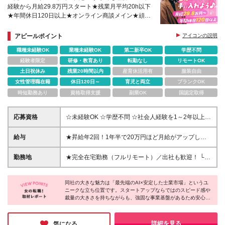
経験から月給29.8万円スタート★残業月平均20h以下
★年間休日120日以上★オンライン商談メイン★頑張
りを正当に評価！スピーディーな昇給・昇格あり
アピールポイント
アイコンの説明
職種未経験OK
業種未経験OK
第二新卒OK
学歴不問
経験者限定
研修・教育あり
転勤なし
リモートOK
土日祝休み
残業20時間以内
産育休活用有
服装自由
女性管理職在籍
休日120日～
育児と両立
ブランクOK
時短勤務あり
資格取得支援
副業OK
国認定取得
応募資格
☆未経験OK ☆学歴不問 ☆社会人経験を1～2年以上お
持ちの方 ┗報連相がしっかりできるなど、基本的な
ビジネススキルがあればOKです◎ *＼こんな方にピッ
給与
★昇給年2回！1年半で20万円ほど月給がアップした
タリ！／* ◎今より自分の市場価値を上げたい方 ◎自
事例あり 月給29.8万円～＋賞与＋各種手当 ※経験・
分のアイデアを活かしてカタチにしたい方 ◎コミュ
スキルを考慮の上、優遇いたします ※固定残業代（月
勤務地
★完全在宅勤務（フルリモート）／出社も歓迎！ └イ
ニケーションを取ることが好きな方 ◎問題解決や誰
20時間・4万円）を含みます ※超過分は別途支給しま
ベントやセミナーなどで年に10回ほど出勤いただくこ
かを支える仕事がしたい方 *＼直近入社した社員にイ
す ※試用期間3ヶ月あり。期間中の給与・待遇の差異
とがあります └研修期間中は出社対応も可能（オフィ
ンタビュー！魅力を語ってもらいました／* 自身の意
はありません
同社の大きな魅力は「最先端のAI×安定した士業市場」というユ
スでのサポート体制あり） ★転勤なし リモート・出
見が形になる裁量の大きさと、周囲のポジティブな声
ニークな立ち位置です。スタートアップならではのスピード感や
社どちらにも対応できるハイブリッドな環境です。
裁量の大きさを持ちながらも、強固な事業基盤があるため安心し
掛けによる心理的安全性がやりがいに直結していま
「家で集中したい」も「オフィスで働きたい」も、あ
て挑戦できる環境が整っています。フルリモートでありながらフ
す！土日祝休みの完全フルリモートで通勤時間がない
なたのスタイルに合わせて柔軟に対応します！ 【本
ォロー体制も手厚く、自ら学ぶ意欲さえあれば未経験からでも一
のも嬉しいポイント。今後のライフステージの変化を
社】 東京都品川区東五反田1丁目10番7号 アイオス五
気に市場価値を高められるでしょう。仕事もプライベートも全力
詳細を見る
気になる