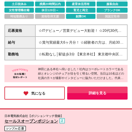
土日祝休み
残業20時間以内
産育休活用有
服装自由
女性管理職在籍
休日120日～
育児と両立
ブランクOK
時短勤務あり
資格取得支援
副業OK
国認定取得
応募資格
☆ITデビュー／営業デビュー大歓迎！ ☆20代30代が
活躍中 ☆未経験OK ※基本的なPCスキルをお持ちの方
※学歴不問 ～このような方を歓迎します！～ ◆営業
給与
☆賞与実績最大6ヶ月分！ ☆経験者の方は、月給30万
としての勤務経験がある方 ◆エンジニアとしての勤
円以上も可 月給25万円～100万円＋賞与年2回 ※残業
務経験がある方 ◆いずれの職種においても、仕事復
代は基本給に応じて40時間分を支給。詳細は面接でお
勤務地
☆転勤なし│駅徒歩3分 【東京本社】 東京都中央区日
帰を考えている方
話しします ※経験者の方（実務経験3年目安）：月給
本橋本町4-3-4 東海日本橋ビル 2F ※(変更の範囲)上記
30万円～ ※試用期間6ヶ月（期間中は賞与や有給休暇
を除く当社関連勤務地
はなし）
神田にある本社へ伺いました！社内はコーポレートカラーである
緑とオレンジのチェアが目を引く明るい空間。当日は10名ほどの
社員の方々が撮影やインタビューに協力いただけました。代表・
永田氏をはじめ、皆さんとにかく穏やかでありながら、フランク
なコミュニケーションが特徴的。入社したばかりの社員の方へ
も、非常に丁寧に、フラットに接されていたのが印象に残ってい
詳細を見る
気になる
ます。同社であれば安心して挑戦できると感じました！
日本電気株式会社【ポジションマッチ登録】
セールスオープンポジション