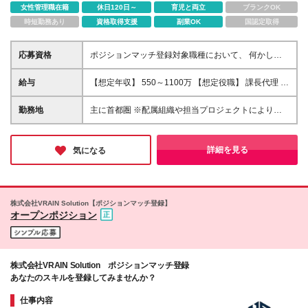
女性管理職在籍
休日120日～
育児と両立
ブランクOK
時短勤務あり
資格取得支援
副業OK
国認定取得
応募資格
ポジションマッチ登録対象職種において、 何かしら
の知識・経験を有する方
給与
【想定年収】 550～1100万 【想定役職】 課長代理 主
任 一般 ※これまでの経験・年齢などを考慮し、当社
給与規則に基づき決定します。 ※残業手当 一般社
勤務地
主に首都圏 ※配属組織や担当プロジェクトにより異な
員（定型勤務・フレックスタイム制）の場合：時間外
ります
労働連動支給 一般社員（専門業務型裁量労働
制）・管理職の場合：なし 裁量労働の場合につい
詳細を見る
気になる
て裁量労働手当がございますが、超過分の時間外手当
の支給はありません。 （固定残業手当ではないた
め） ※裁量労働手当 一般社員（専門業務型裁量労
働制）の場合：別途、裁量労働手当の支給がございま
株式会社VRAIN Solution【ポジションマッチ登録】
す。
オープンポジション
株式会社VRAIN Solution ポジションマッチ登録
あなたのスキルを登録してみませんか？
仕事内容