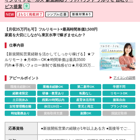
ビス提案
【月収35万円も可】フルリモート×最高時間単価3,500円
家庭を大切にしながら東京水準で稼ぎませんか？
仕事内容
【新規開拓営業経験を活かしてしっかり稼げる】★フ
ルリモート★月40h～OK★時間単価は最高3500
円/h★手厚いフォロー体制で孤独感ゼロ★月収35万円
も可能★生成AI積極活用中
アピールポイント
アイコンの説明
職種未経験OK
業種未経験OK
第二新卒OK
学歴不問
経験者限定
研修・教育あり
転勤なし
リモートOK
土日祝休み
残業20時間以内
産育休活用有
服装自由
女性管理職在籍
休日120日～
育児と両立
ブランクOK
時短勤務あり
資格取得支援
副業OK
国認定取得
応募資格
●新規開拓営業の経験が1年以上ある方 ●面接等でご自
身の実績をお話しいただける方 ※学歴不問 ＼こんな
方にピッタリです／ ★家庭や事情があっても仕事を