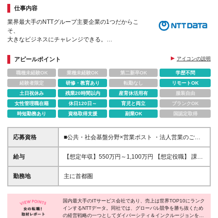
仕事内容
業界最大手のNTTグループ主要企業の1つだからこ
そ、
大きなビジネスにチャレンジできる。
◆女性社員の活躍を支えるための、充実の制度・待遇
アピールポイント
アイコンの説明
職種未経験OK
業種未経験OK
第二新卒OK
学歴不問
経験者限定
研修・教育あり
転勤なし
リモートOK
土日祝休み
残業20時間以内
産育休活用有
服装自由
女性管理職在籍
休日120日～
育児と両立
ブランクOK
時短勤務あり
資格取得支援
副業OK
国認定取得
応募資格
■公共・社会基盤分野×営業ポスト ・法人営業のご経
験（業界不問）、IT業界のご経験、コンサルティング
の ご経験のいずれかをお持ちの方 ・3年以上の法人
給与
【想定年収】550万円～1,100万円 【想定役職】 課長
営業経験をお持ちの方 ■IT企画営業 ・法人営業経験を
代理 主任 一般 ※これまでの経験・年齢などを考慮
お持ちの方 ・金融業界もしくはIT業界において法人営
し、当社給与規則に基づき決定します。 ※詳細は面接
勤務地
主に首都圏
業経験をお持ちの方 ■法人分野におけるコンサルティ
時にお伝えします。
ング営業（顧客営業・コンサル・ソリューション営業
等） ・IT業界におけるSI営業またはコンサルティング
国内最大手のITサービス会社であり、売上は世界TOP10にランク
経験をお持ちの方 ・新しいIT/システムを業務に導
インするNTTデータ。同社では、グローバル競争を勝ち抜くため
の経営戦略の一つとしてダイバーシティ＆インクルージョンを推
入・定着化させるプロジェクトの経験をお持ちの方 ■