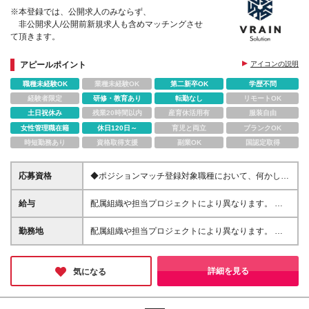
※本登録では、公開求人のみならず、
非公開求人/公開前新規求人も含めマッチングさせ
て頂きます。
アピールポイント
アイコンの説明
職種未経験OK
業種未経験OK
第二新卒OK
学歴不問
経験者限定
研修・教育あり
転勤なし
リモートOK
土日祝休み
残業20時間以内
産育休活用有
服装自由
女性管理職在籍
休日120日～
育児と両立
ブランクOK
時短勤務あり
資格取得支援
副業OK
国認定取得
応募資格
◆ポジションマッチ登録対象職種において、何かしら
の知識・経験を有する方 ◆学歴不問
給与
配属組織や担当プロジェクトにより異なります。 想
定年収：330万円～1000万円 ※ご経験やスキルに応じ
て決定します。 ※月給275,000円～833,334円 基本
勤務地
配属組織や担当プロジェクトにより異なります。 ◆
給204,124円～618,557円 固定残業代（時間外労働
東京本社 東京都中央区晴海1-8-10 晴海アイランド
45h）70,876円～214,777円を含みます。 ※上記想定
トリトンスクエアオフィスタワーX34階 ◆大阪営業所
年収はあくまでも目安の金額であり、 選考を通じ
大阪府大阪市淀川区宮原4丁目3−7 MPR新大阪ビル4F
詳細を見る
気になる
て上下する可能性があります。 ※試用期間：6か月
◆名古屋営業所 愛知県名古屋市中村区名駅南一丁目
試用期間中の給与・待遇に差異はありません
16番28号 EDGE名駅ビル8階 ◆仙台営業所 宮城県仙
台市青葉区中央一丁目6番35号 東京建物仙台ビル 4階