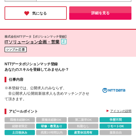
策 : 敷地内禁煙
詳細を見る
気になる
株式会社NTTデータ【ポジションマッチ登録】
ITソリューション企画・営業
NTTデータポジションマッチ登録
あなたのスキルを登録してみませんか？
仕事内容
※本登録では、公開求人のみならず、
非公開求人/公開前新規求人も含めマッチングさせ
て頂きます。
アピールポイント
アイコンの説明
職種未経験OK
業種未経験OK
第二新卒OK
学歴不問
経験者限定
研修・教育あり
転勤なし
リモートOK
土日祝休み
残業20時間以内
産育休活用有
服装自由