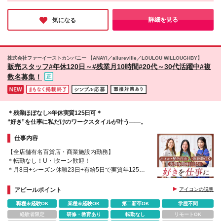
しさを活かしながら働けるのが嬉しい！」というコメントを、現
スマイル手当1万円を含みます。 ※残業代は別途全額
クランブルスクエア店 □長野（軽井沢） 軽井沢プリン
場で活躍するスタッフの方からも頂いています。歴史あるブラン
支給します。 ※試用期間3ヵ月。その間の販売促進手
スショッピングプラザ店 □千葉 千葉そごう店 □大阪 梅
ドの接客ノウハウを学びつつ、自分だけの魅力も伸ばしていけ
詳細を見る
気になる
当を除く、給与・待遇に変更はありません。 ※販売促
る…とても素敵な環境だと感じました！
田大丸店 心斎橋大丸店 大阪高島屋店 梅田阪急店 SJX
進手当とは、店舗目標を達成した際に支給される手当
大阪店（※） □広島 広島そごう店 ※SJXは、STAR
です！（試用期間中の支給はありません） ※賞与は在
JEWELRYが2006年に展開をスタートさせた メイ
籍6か月以上で支給します。
ドインジャパンのメンズ・ユニセックスジュエリーブ
株式会社ファーイーストカンパニー 【ANAYI／allureville／LOULOU WILLOUGHBY】
ランドです。 ※（変更の範囲）上記を除く当社関連
販売スタッフ#年休120日～#残業月10時間#20代～30代活躍中#複
勤務地 【店舗詳細】 https://www.star-
数名募集！
jewelry.com/pages/store/sj-storelist.html
＊残業ほぼなし×年休実質125日可＊
“好き”を仕事に私だけのワークスタイルが叶う――。
仕事内容
【全店舗有名百貨店・商業施設内勤務】
＊転勤なし！U・Iターン歓迎！
＊月8日+シーズン休暇23日+有給5日で実質年125日
お休み可
＊未経験スタート多数活躍中
アピールポイント
アイコンの説明
＊残業ほぼなし
職種未経験OK
業種未経験OK
第二新卒OK
学歴不問
経験者限定
研修・教育あり
転勤なし
リモートOK