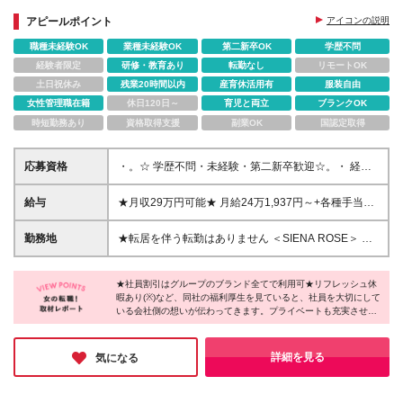
ス◎
◆9割が未経験スタートだから安心！
アピールポイント
アイコンの説明
◆毎日に寄り添う「スキンジュエリー」をご提案♪
職種未経験OK
業種未経験OK
第二新卒OK
学歴不問
経験者限定
研修・教育あり
転勤なし
リモートOK
土日祝休み
残業20時間以内
産育休活用有
服装自由
女性管理職在籍
休日120日～
育児と両立
ブランクOK
時短勤務あり
資格取得支援
副業OK
国認定取得
応募資格
・。☆ 学歴不問・未経験・第二新卒歓迎☆。・ 経験
ではなく、共に長く働いて 一緒にお店を盛り上げて
くれるスタッフをお待ちしています♪ 【こんな方にピ
給与
★月収29万円可能★ 月給24万1,937円～+各種手当
ッタリのお仕事です】 ＊ファッションやアクセサリ
（エリアにより異なる） 首都圏：月給24万1,937円～
ーに興味がある方 ＊人を笑顔にするのが好きな方 ＊
（みなし残業代 4,937円～） ※月給に含まれるみなし
勤務地
★転居を伴う転勤はありません ＜SIENA ROSE＞ ◆
長く働きたい方 ＊好奇心旺盛な方
残業代は3時間分です。超過分は別途支給します。 ※
東京都 丸ビル ■住宅手当(1人暮らしの場合／関東2万
試用期間(3ヶ月)中は、研修社員として月給232,200円
8000円・その他2万2000円) ※入社3ヶ月以上で条件
(勤務地による)、交通費と時間外手当のみの支給とな
★社員割引はグループのブランド全てで利用可★リフレッシュ休
を満たした方 (変更の範囲)上記を除く当社関連勤務地
暇あり(※)など、同社の福利厚生を見ていると、社員を大切にして
ります。
いる会社側の想いが伝わってきます。プライベートも充実させら
れる他、仕事中は素敵なジュエリー・アクセサリーを身に付け、
オシャレを楽しみながら活躍することができますよ♪ファッショ
ンに関わる仕事を楽しく続けていきたい、そんな方にぴったりの
詳細を見る
気になる
求人です。