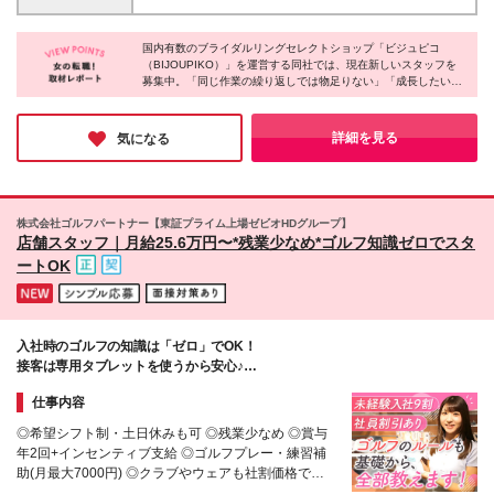
ジティブ」と良く言われる ■やりがいも感じられる職
センティブ＋賞与 ※経験・能力等を考慮の上、決定 ※
迎 ★転勤はありません！ ＼以下の店舗で積極採用中
場を探している ■仲間と協力することが好き
基本給239,980円～ ※月給内に固定残業代（35,020円
です♪／ ＜首都圏エリア＞ ■ブライダル上野御徒町本
～／20時間）を含む。 超過分は別途時間外手当を
国内有数のブライダルリングセレクトショップ「ビジュピコ
店 ■銀座店 ■表参道店 ■大宮店 ■横浜元町店 ＜東北エ
（BIJOUPIKO）」を運営する同社では、現在新しいスタッフを
支給 ※試用期間(3ヶ月)あり ・月給255,000円～ （固
リア＞ ■秋田店 ＜北関東エリア＞ ■水戸店 ■高崎店 ■
募集中。「同じ作業の繰り返しでは物足りない」「成長したい」
定残業代：32,480円～／20時間） ・固定残業代の超
宇都宮店 ＜東海エリア＞ ■静岡店 ＜九州・四国エリ
という方に最適な環境です。産休・育休の取得率は100％で、復
過分は別途時間外手当を支給 ・期間終了後からイン
ア＞ ■松山店 ■長崎店 ■大分店 (変更の範囲)上記を除
帰後も時短勤務で活躍する社員が多数在籍。ライフステージが変
センティブ支給 ・その他、待遇・福利厚生は変更な
く当社関連勤務地
わっても安心して長く働きたい方におすすめです♪
詳細を見る
気になる
し
株式会社ゴルフパートナー【東証プライム上場ゼビオHDグループ】
店舗スタッフ｜月給25.6万円〜*残業少なめ*ゴルフ知識ゼロでスタ
ートOK
入社時のゴルフの知識は「ゼロ」でOK！
接客は専用タブレットを使うから安心♪
希望シフトで土日休みも◎
仕事内容
◎希望シフト制・土日休みも可 ◎残業少なめ ◎賞与
年2回+インセンティブ支給 ◎ゴルフプレー・練習補
助(月最大7000円) ◎クラブやウェアも社割価格で購
入可 ◎ゼビオHDグループの安定基盤