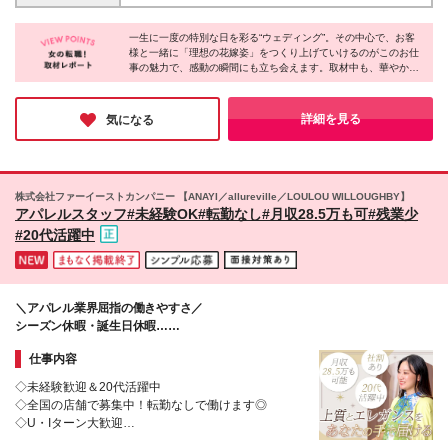
のハイブランドも夢じゃありません♪ 【正社員】 ▼東
＊東京、沖縄、浜松、蒲郡、岡崎、新潟、軽井沢で採
ッピングが週末の楽しみ →1つでも「私だ」と思った
京・神奈川 276,600円以上（内65,700円以上固定残業
用強化！ ＜採用注力エリア・店舗＞ ※全募集店舗は
ら大歓迎です！
代） ▼大阪・神戸・京都・名古屋 265,500円以上
一生に一度の特別な日を彩る“ウェディング”。その中心で、お客
【詳細・交通】欄よりご確認ください。 【東京・関
様と一緒に「理想の花嫁姿」をつくり上げていけるのがこのお仕
（内63,000円以上固定残業代） ▼千葉・埼玉・静
東】銀座、神宮前、府中、湘南、柏、軽井沢 【東
事の魅力で、感動の瞬間にも立ち会えます。取材中も、華やかな
岡・三重・その他愛知・その他兵庫 254,400円以上
海】浜松、蒲郡、岡崎 【近畿・九州】大阪、門司港
ドレスに囲まれながら生き生きと働く皆さんの姿が印象的でし
（内60,400円以上固定残業代） ▼上記以外 243,400
【北陸・沖縄】新潟、沖縄 ※東京の勤務地をご希望の
た。ドレスが好き、人と話すことが好き…そんな方にぴったりな
円以上（内57,800円以上固定残業代） ※経験やスキ
場合、面接で別勤務地への配属をご相談させていただ
職場です。憧れを、ぜひ“現実”にしてみてください♪
詳細を見る
気になる
ルを考慮し決定いたします。 ※試用期間6ヶ月あり
く可能性があります。
（給与・待遇に差異はありません） ※みなし残業時間
超過分の残業代は全額支給いたします 【アルバイ
ト・パート】 ★週4～5日/実働8時間 ※土・日どちら
株式会社ファーイーストカンパニー 【ANAYI／allureville／LOULOU WILLOUGHBY】
かご勤務必須 時給1,300円～ ※経験やスキルを考慮し
アパレルスタッフ#未経験OK#転勤なし#月収28.5万も可#残業少
決定いたします。 ※試用期間3ヶ月あり（給与・待遇
#20代活躍中
に差異はありません） ※残業代は全額支給いたします
＼アパレル業界屈指の働きやすさ／
シーズン休暇・誕生日休暇…
連休が取れる販売スタッフの働き方♪
仕事内容
◇未経験歓迎＆20代活躍中
◇全国の店舗で募集中！転勤なしで働けます◎
◇U・Iターン大歓迎
◇全店舗有名百貨店・商業施設内勤務