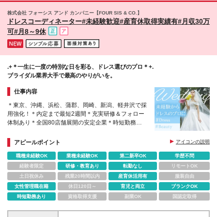
株式会社 フォーシス アンド カンパニー【FOUR SIS & CO.】
ドレスコーディネーター#未経験歓迎#産育休取得実績有#月収30万
可#月8～9休
.+＊一生に一度の特別な日を彩る、ドレス選びのプロ＊+.
ブライダル業界大手で最高のやりがいを。
仕事内容
＊東京、沖縄、浜松、蒲郡、岡崎、新潟、軽井沢で採
用強化！＊内定まで最短2週間＊充実研修＆フォロー
体制あり＊全国80店舗展開の安定企業＊時短勤務制
度あり＊給与前払い制度＊看護休暇
アピールポイント
アイコンの説明
職種未経験OK
業種未経験OK
第二新卒OK
学歴不問
経験者限定
研修・教育あり
転勤なし
リモートOK
土日祝休み
残業20時間以内
産育休活用有
服装自由
女性管理職在籍
休日120日～
育児と両立
ブランクOK
時短勤務あり
資格取得支援
副業OK
国認定取得