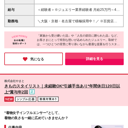
レンジも大歓迎 □学歴不問 □20～50代のスタッフが活
躍中 ﾟ･*:.こんな方、大歓迎です.:*･ﾟ ◎「売る」だけ
給与
＜経験者＞※ジュエリー業界経験者 月給25万円～40
ではなく、一生モノの知識や提案スキルを身につけた
万円＋各種手当＋業績賞与 ＜未経験者＞ 月給24万円
い方 ◎上質な接客を学び、接客のプロフェッショナ
～＋各種手当＋業績賞与 ＊昇給/年1回 ＊通勤手当
勤務地
＼大阪・京都・名古屋で積極採用中！／ ※百貨店内で
ルを目指したい方 ◎お客さまから直接いただく感謝
（交通費:3万円/月まで支給） ＊決算賞与（実績変動
の勤務となります ※転勤はありません
の言葉をモチベーションに働ける方 ◎デザイナーや
型） ※経験・能力に応じ、当社規定により優遇しま
【Cadensia&Conciel大阪高島屋店】 大阪府大阪市中
職人と力を合わせ、世界に一つだけの商品づくりを支
す。 ※店長及び副店長昇格時には、別途、店長手当及
「家族から受け継いだ品」や「人生の節目に贈られた品」など、
央区難波5丁目1番5号 【Cadensia&Conciel京都高島
えたい方
お客さまにとって特別な想いが込められたジュエリー。取材で
び副店長手当を支給。 ※最長6カ月間の試用期間あ
屋店】 京都府京都市下京区四条通河原町西入真町52
は、一つひとつの背景に寄り添いながら最適な提案を行うスタッ
り。試用期間中は有期の社員雇用となります。その他
【Cadensia&Conciel名古屋高島屋店】 愛知県名古屋
フの姿勢が印象的でした。宝石や素材の知識、提案力も自然と身
の待遇に差異はありません。
市中村区名駅1丁目1番4号 【Cadensia&Conciel日本
につく環境があり、「またあなたにお願いしたい」という言葉を
橋高島屋店】 東京都中央区日本橋2丁目4番1号
いただけるなど、お客さまと長く信頼関係を築ける仕事だと感じ
詳細を見る
気になる
ました。
【Cadensia&Conciel新宿高島屋店】 東京都渋谷区千
駄ヶ谷5丁目24番2号 【Cadensia&Conciel横浜高島屋
店】 神奈川県横浜市西区南幸1丁目6番31号 ※お住ま
いや希望勤務地を考慮して、勤務地を決定します
株式会社やまと
きものスタイリスト｜未経験OK*引越手当あり*年間休日120日以
上*賞与年2回
“着物女子インフルエンサー”として、
着物の良さを一緒に広めていきませんか？
仕事内容