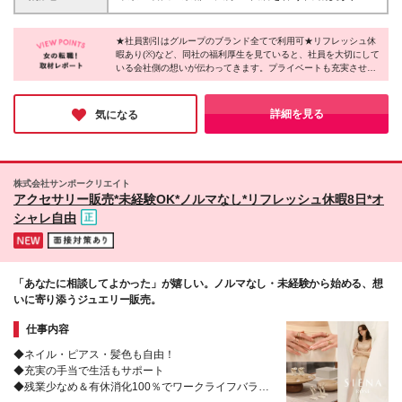
長く働きたい方 ＊好奇心旺盛な方
～（みなし残業代 4,537円～） 石川：月給21万189円
せん ★希望を伺って、勤務地を決定します ＜
～（みなし残業代 4,289円～） 大分：月給20万7,331
ANEMONE＞ ◆東京都 有楽町マルイ 池袋パルコ ◆石
円～（みなし残業代 4,231円～） ※月給に含まれるみ
★社員割引はグループのブランド全てで利用可★リフレッシュ休
川県 金沢リント ◆大分県 アミュプラザおおいた ＜
暇あり(※)など、同社の福利厚生を見ていると、社員を大切にして
なし残業代は3時間分です。超過分は別途支給しま
mimi33＞ ◆東京都 ルミネ新宿 二子玉川 ◆京都府 京
いる会社側の想いが伝わってきます。プライベートも充実させら
す。 ※試用期間(3ヶ月)中は、研修社員として月給19
都ポルタ ■住宅手当(1人暮らしの場合／関東2万8000
れる他、仕事中は素敵なジュエリー・アクセサリーを身に付け、
万4,400円～22万3,200円(勤務地による)、交通費と時
円・その他2万2000円) ※入社3ヶ月以上で条件を満た
オシャレを楽しみながら活躍することができますよ♪ファッショ
間外手当のみの支給となります。
した方 (変更の範囲)上記を除く当社関連勤務地
ンに関わる仕事を楽しく続けていきたい、そんな方にぴったりの
詳細を見る
気になる
求人です。
株式会社サンポークリエイト
アクセサリー販売*未経験OK*ノルマなし*リフレッシュ休暇8日*オ
シャレ自由
「あなたに相談してよかった」が嬉しい。ノルマなし・未経験から始める、想
いに寄り添うジュエリー販売。
仕事内容
◆ネイル・ピアス・髪色も自由！
◆充実の手当で生活もサポート
◆残業少なめ＆有休消化100％でワークライフバラン