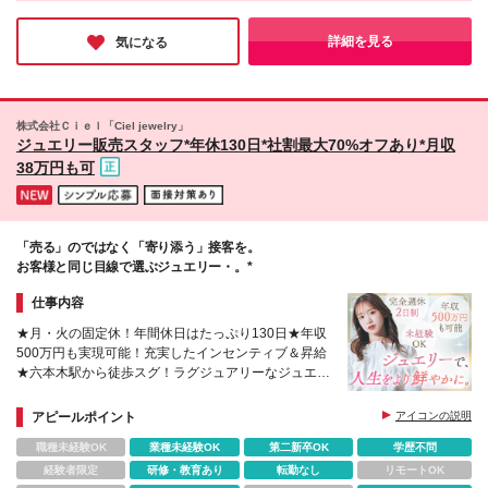
という方に最適な環境です。産休・育休の取得率は100％で、復
～)を含みます ┗超過分は別途支給します ┗その他休
す (変更の範囲)上記を除く当社関連勤務地
帰後も時短勤務で活躍する社員が多数在籍。ライフステージが変
日や待遇・福利厚生に差異はありません
わっても安心して長く働きたい方におすすめです♪
詳細を見る
気になる
株式会社Ｃｉｅｌ「Ciel jewelry」
ジュエリー販売スタッフ*年休130日*社割最大70%オフあり*月収
38万円も可
「売る」のではなく「寄り添う」接客を。
お客様と同じ目線で選ぶジュエリー・。*
仕事内容
★月・火の固定休！年間休日はたっぷり130日★年収
500万円も実現可能！充実したインセンティブ＆昇給
★六本木駅から徒歩スグ！ラグジュアリーなジュエリ
ーショップで働く
アピールポイント
アイコンの説明
職種未経験OK
業種未経験OK
第二新卒OK
学歴不問
経験者限定
研修・教育あり
転勤なし
リモートOK