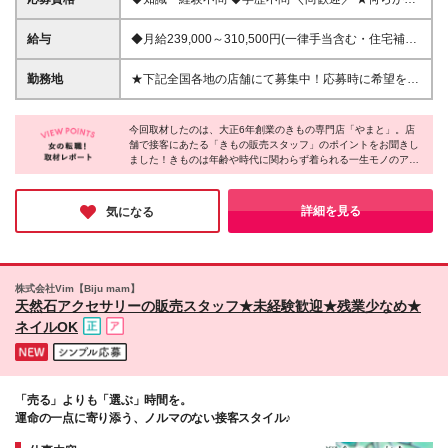
接客・販売の経験をお持ちの方は
給与
◆月給239,000～310,500円(一律手当含む・住宅補助
は別途支給)【ゼネラル社員/全国転勤あり】 ◆月給
210,000～298,000円(地域による)【レギュラー社員/
勤務地
★下記全国各地の店舗にて募集中！応募時に希望をお
全国転勤なし】 ☆試用期間3ヵ月(同条件) ☆残業代全
知らせください！※配属店舗は入社確定後にこちらで
額支給 ☆経験・スキル等も考慮の上当社規定により
決定し、お伝えいたします 【積極採用】 アトレ亀戸
決定 ＜各種手当＞ ◆通勤手当(上限5万円/月) ◆時間
今回取材したのは、大正6年創業のきもの専門店「やまと」。店
店 町田モディ店 ルミネ立川店 ペリエ千葉 トレッサ横
舗で接客にあたる「きもの販売スタッフ」のポイントをお聞きし
外手当 ◆夜間手当(最大7千円/月) ◆出張手当 ◆家族
浜店 横浜ポルタ店 ダイナシティウエスト小田原店 梅
ました！きものは年齢や時代に関わらず着られる一生モノのアイ
手当(扶養家族1人月1.5万円/2人月1.95万円/3人月2.4
田阪急三番街店 ららぽーと福岡店 ららぽーと沼津店
テムだからこそ、お客様との信頼関係が大切だそうです。お客様
万円/4人2.85万円) ＜ゼネラル社員は下記＋＞ ◆家賃
さんすて岡山店 ゆめタウン高松店 イオンモール高知
から直接ご指名をいただいたり、数十年来の“ファン”の方もいる
補助(転勤ありの場合) ◆引越手当(全額支給) ◆赴任手
店 アミュプラザおおいた店 イオンモール宮崎店
のだそうです。魅力ある「きもの」を通じて、たくさんのお客様
詳細を見る
気になる
当(10万円) ◆帰省手当(年に1度、2万円を超える交通
と交流をする。とてもステキなお仕事だと思いました！
Y.&SONS神田 【その他募集地域】 全国各店舗にて募
費全額支給)
集中！下記より拠点をご確認ください。 ※人員状況に
より選考にご案内できかねる場合がございます ※変更
の範囲：上記を除く当社関連勤務地
株式会社Vim【Biju mam】
天然石アクセサリーの販売スタッフ★未経験歓迎★残業少なめ★
ネイルOK
「売る」よりも「選ぶ」時間を。
運命の一点に寄り添う、ノルマのない接客スタイル♪