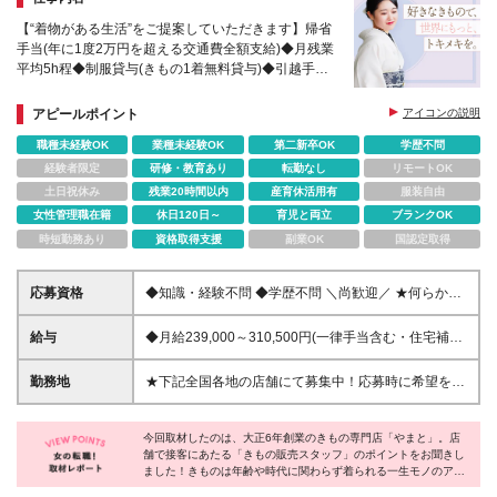
【“着物がある生活”をご提案していただきます】帰省
手当(年に1度2万円を超える交通費全額支給)◆月残業
平均5h程◆制服貸与(きもの1着無料貸与)◆引越手当
(全額支給)◆40代50代からのリスタートも歓迎
アピールポイント
アイコンの説明
職種未経験OK
業種未経験OK
第二新卒OK
学歴不問
経験者限定
研修・教育あり
転勤なし
リモートOK
土日祝休み
残業20時間以内
産育休活用有
服装自由
女性管理職在籍
休日120日～
育児と両立
ブランクOK
時短勤務あり
資格取得支援
副業OK
国認定取得
応募資格
◆知識・経験不問 ◆学歴不問 ＼尚歓迎／ ★何らかの
接客・販売の経験をお持ちの方 ＼このような方も歓
迎／ ★40～50代の主婦も活躍中 ★ブランクのある方
給与
◆月給239,000～310,500円(一律手当含む・住宅補助
も歓迎 ★契約社員も募集しておりますのでご相談く
は別途支給)【ゼネラル社員/全国転勤あり】 ◆月給
ださい！
210,000～298,000円(地域による)【レギュラー社員/
勤務地
★下記全国各地の店舗にて募集中！応募時に希望をお
全国転勤なし】 ☆試用期間3ヵ月(同条件) ☆残業代全
知らせください！※配属店舗は入社確定後にこちらで
額支給 ☆経験・スキル等も考慮の上当社規定により
決定し、お伝えいたします 【積極採用】 アトレ亀戸
決定 ＜各種手当＞ ◆通勤手当(上限5万円/月) ◆時間
今回取材したのは、大正6年創業のきもの専門店「やまと」。店
店 町田モディ店 ルミネ立川店 ペリエ千葉 トレッサ横
舗で接客にあたる「きもの販売スタッフ」のポイントをお聞きし
外手当 ◆夜間手当(最大7千円/月) ◆出張手当 ◆家族
浜店 横浜ポルタ店 ダイナシティウエスト小田原店 梅
ました！きものは年齢や時代に関わらず着られる一生モノのアイ
手当(扶養家族1人月1.5万円/2人月1.95万円/3人月2.4
田阪急三番街店 ららぽーと福岡店 ららぽーと沼津店
テムだからこそ、お客様との信頼関係が大切だそうです。お客様
万円/4人2.85万円) ＜ゼネラル社員は下記条件がプラ