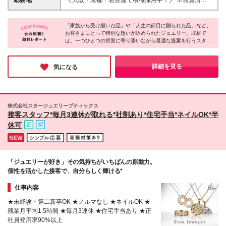
勤務地
＼大阪・京都・名古屋で積極採用中！／ ※百貨店内で
ッショナルを目指したい方 ◎お客さまから直接いた
（交通費:3万円/月まで支給） ＊決算賞与（実績変動
の勤務となります ※転勤はありません
だく感謝の言葉をモチベーションに働ける方 ◎デザ
型） ※経験・能力に応じ、当社規定により優遇しま
【Cadensia&Conciel大阪高島屋店】 大阪府大阪市中
イナーや職人と力を合わせ、世界に一つだけの商品づ
す。 ※店長及び副店長昇格時には、別途、店長手当及
「家族から受け継いだ品」や「人生の節目に贈られた品」など、
央区難波5丁目1番5号 【Cadensia&Conciel京都高島
くりを支えたい方
お客さまにとって特別な想いが込められたジュエリー。取材で
び副店長手当を支給。 ※最長6カ月間の試用期間あ
屋店】 京都府京都市下京区四条通河原町西入真町52
は、一つひとつの背景に寄り添いながら最適な提案を行うスタッ
り。試用期間中は有期の社員雇用となります。その他
【Cadensia&Conciel名古屋高島屋店】 愛知県名古屋
フの姿勢が印象的でした。宝石や素材の知識、提案力も自然と身
の待遇に差異はありません。
市中村区名駅1丁目1番4号 【Cadensia&Conciel日本
につく環境があり、「またあなたにお願いしたい」という言葉を
橋高島屋店】 東京都中央区日本橋2丁目4番1号
いただけるなど、お客さまと長く信頼関係を築ける仕事だと感じ
詳細を見る
気になる
ました。
【Cadensia&Conciel新宿高島屋店】 東京都渋谷区千
駄ヶ谷5丁目24番2号 【Cadensia&Conciel横浜高島屋
店】 神奈川県横浜市西区南幸1丁目6番31号
株式会社スタージュエリーブティックス
接客スタッフ*毎月3連休が取れる*社割あり*住宅手当*ネイルOK*半
休可
「ジュエリーが好き」その気持ちがいちばんの原動力。
個性を活かした接客で、自分らしく輝ける*
仕事内容
★未経験・第二新卒OK ★ノルマなし ★ネイルOK ★
残業月平均1.5時間 ★毎月3連休 ★住宅手当あり ★正
社員登用率90%以上