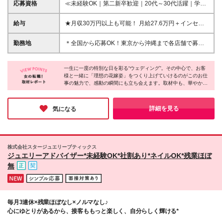
応募資格
≪未経験OK｜第二新卒歓迎｜20代～30代活躍｜学歴
不問≫ ＊社会人経験を1年以上お持ちの方 ＼1つでも
当てはまる方はぴったりです♪／ ◎好きや憧れを仕事
給与
★月収30万円以上も可能！ 月給27.6万円＋インセン
にしたい方 ◎ブライダルやドレスに興味がある方 ◎
ティブ5万円（25歳社員の月給例） 【正社員】 ▼東
洋服が好き、コーディネートをするのが好きな方 ◎
京・神奈川 276,600円以上（内65,700円以上固定残業
勤務地
＊全国から応募OK！東京から沖縄まで各店舗で募集
充実した研修制度で未経験からチャレンジしたい方
代） ▼大阪・神戸・京都・名古屋 265,500円以上
＊東京、沖縄、浜松、蒲郡、岡崎、新潟、軽井沢で採
◎人と話すことが好きな方 ◎誰かが喜ぶことにやり
（内63,000円以上固定残業代） ▼千葉・埼玉・静
用強化！ ＜採用注力エリア・店舗＞ ※全募集店舗は
がいを感じる方
岡・三重・その他愛知・その他兵庫 254,400円以上
一生に一度の特別な日を彩る“ウェディング”。その中心で、お客
【詳細・交通】欄よりご確認ください。 【東京・関
様と一緒に「理想の花嫁姿」をつくり上げていけるのがこのお仕
（内60,400円以上固定残業代） ▼上記以外 243,400
東】銀座、神宮前、府中、湘南、柏、軽井沢 【東
事の魅力で、感動の瞬間にも立ち会えます。取材中も、華やかな
円以上（内57,800円以上固定残業代） ※経験やスキ
海】浜松、蒲郡、岡崎 【近畿・九州】大阪、門司港
ドレスに囲まれながら生き生きと働く皆さんの姿が印象的でし
ルを考慮し決定いたします。 ※試用期間6ヶ月あり
【北陸・沖縄】新潟、沖縄 ※東京の勤務地をご希望の
た。ドレスが好き、人と話すことが好き…そんな方にぴったりな
（給与・待遇に差異はありません） ※みなし残業時間
場合、面接で別勤務地への配属をご相談させていただ
職場です。憧れを、ぜひ“現実”にしてみてください♪
詳細を見る
気になる
超過分の残業代は全額支給いたします 【アルバイ
く可能性があります。
ト・パート】 ★週4～5日/実働8時間 ※土・日どちら
かご勤務必須 時給1,300円～ ※経験やスキルを考慮し
決定いたします。 ※試用期間3ヶ月あり（給与・待遇
株式会社スタージュエリーブティックス
に差異はありません） ※残業代は全額支給いたします
ジュエリーアドバイザー*未経験OK*社割あり*ネイルOK*残業ほぼ
無
毎月3連休×残業ほぼなし×ノルマなし♪
心にゆとりがあるから、接客ももっと楽しく、自分らしく輝ける*