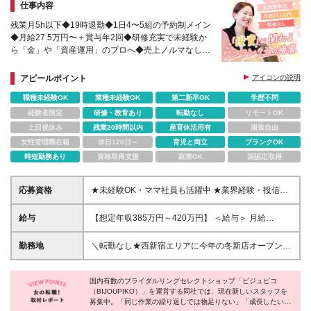
仕事内容
残業月5h以下◆19時退勤◆1日4〜5組の予約制メイン
◆月給27.5万円〜＋賞与年2回◆研修充実で未経験か
ら「金」や「資産運用」のプロへ◆売上ノルマなしで
丁寧な接客に専念できる◆時短勤務制度あり◆20代
～40代活躍
アピールポイント
アイコンの説明
職種未経験OK
業種未経験OK
第二新卒OK
学歴不問
経験者限定
研修・教育あり
転勤なし
リモートOK
土日祝休み
残業20時間以内
産育休活用有
服装自由
女性管理職在籍
休日120日～
育児と両立
ブランクOK
時短勤務あり
資格取得支援
副業OK
国認定取得
応募資格
★未経験OK・ママ社員も活躍中 ★業界経験・投信に
関する知識は不問です！ ◆学歴不問 ＼*こんな方を歓
迎します*／ ・お客様と向き合う仕事をしてきた方 ・
給与
【想定年収385万円～420万円】 ＜給与＞ 月給
提案型の接客経験がある方は特に歓迎 ・資産・投
275,000円～300,000円 ※経験等を考慮の上、優遇い
資・経済に関心がある方
たします（当社規定による） ※固定残業代(20時間
勤務地
＼転勤なし★西新宿エリアに今年の冬新店オープン予
分/35,020円～38,200円)を含みます ※超過分は全額支
定／ 【ビジュピコ表参道店】 東京都渋谷区神宮前4-
給いたします ＜試用期間＞ ・最長3ヶ月あり ・試用
19-6 ウエストイーストビル1階 【ビジュピコ大宮
期間終了後からインセンティブ支給 ・試用期間中は
国内有数のブライダルリングセレクトショップ「ビジュピコ
店】 埼玉県さいたま市大宮区桜木町1-6-2 大宮そご
（BIJOUPIKO）」を運営する同社では、現在新しいスタッフを
契約社員となります ・期間中は月給255,000円以上と
うビル内専門店街OSS24 1階 【西新宿エリア】 ※店
募集中。「同じ作業の繰り返しでは物足りない」「成長したい」
なります ┗上記には固定残業代(20時間分/32,480円
舗のオープンまで表参道店か大宮店で勤務いただきま