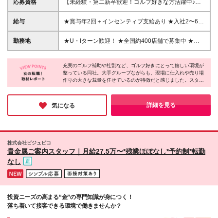
応募資格
【未経験・第二新卒歓迎！ゴルフ好きな方活躍中♪】
▼正社員・契約社員共通 ・学歴不問 ・ゴルフの知識
も不要です！ ▼正社員募集のみ ・35歳以下の方※長
給与
★賞与年2回＋インセンティブ支給あり ★入社2〜6年
期キャリア形成のため ※契約社員・エリア限定契約社
目で年収413万円〜500万円台後半の実績あり ■月給
員について ・契約の更新 有（契約期間満了時に判
25万6000円〜35万円＋賞与年2回＋各種手当 ※経
勤務地
★U・Iターン歓迎！ ★全国約400店舗で募集中 ★店
断） ・更新上限なし ┗1年更新ですが基本的に満期は
験・年齢・能力などを考慮のうえ、決定します。 ※固
舗によっては、車通勤も可能です！ 北海道から沖縄
なく、 正社員と同様に店長等の店舗責任者もお任せ
定残業代（25h分/4万〜7.1万円）を含み、超過分は追
まで、全国47都道府県にある直営店舗で募集中！ ご
しています。 ＼こんな方にピッタリです！／ ★趣味
加支給。 ※正社員は賞与満額、契約社員は6割、エリ
充実のゴルフ補助や社割など、ゴルフ好きにとって嬉しい環境が
希望や通勤方法などを考慮の上、配属先を決定しま
のゴルフを活かして、楽しくお仕事がしたい方 ★お
整っている同社。大手グループながらも、現場に仕入れや売り場
ア限定契約社員は3割支給となります。 ※3ヶ月の試
す。 ※詳細は、当社HP＜
作りの大きな裁量を任せているのが特徴だと感じました。スタッ
客様との会話を楽しみたい方 ★同僚と相談し合える
用期間あり。期間中の給与・待遇に変更はありませ
https://www.golfpartner.co.jp/search/＞をご覧くださ
フがお客様の顔を思い浮かべながら働いているお話から、イキイ
良い関係性の中で働きたい方
ん。 ＼その他、嬉しい手当も／ 年間を通じて、メー
い。 ※異動時の引っ越し費用は当社が負担します。
キとした職場の雰囲気が伝わってくる取材でした。好きなゴルフ
カー主催・自社主催を問わず、 さまざまなキャンペ
※(変更の範囲)上記を除く当社関連勤務地
を仲間と楽しみながら、安定したキャリアを叶えたい方にピッタ
詳細を見る
気になる
ーンを頻繁に開催しています。 自社キャンペーンで
リの環境だと思います。
は、プライベートブランド商品などの販売実績に応じ
てインセンティブを支給。 1回のキャンペーンで10万
円を超えることもあり、 なかには年間50万円以上を
株式会社ビジュピコ
獲得する社員もいます。
貴金属ご案内スタッフ｜月給27.5万〜*残業ほぼなし*予約制*転勤
なし
投資ニーズの高まる“金”の専門知識が身につく！
落ち着いて接客できる環境で働きませんか？