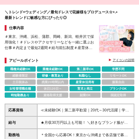
＼トレンド×ウェディング／最旬ドレスで花嫁様をプロデュース☆+.⋆
最新トレンドに敏感な方にぴったり◎
仕事内容
＃東京、沖縄、浜松、蒲郡、岡崎、新潟、軽井沢で採
用強化！＃ドレスやアクセサリーなどを一緒に選ぶお
仕事＃内定まで最短2週間＃給与前払制度＃産育休の
取得＆復帰実績多数＃国内外の研修でトレンドを学べ
る
アピールポイント
アイコンの説明
職種未経験OK
業種未経験OK
第二新卒OK
学歴不問
経験者限定
研修・教育あり
転勤なし
リモートOK
土日祝休み
残業20時間以内
産育休活用有
服装自由
女性管理職在籍
休日120日～
育児と両立
ブランクOK
時短勤務あり
資格取得支援
副業OK
国認定取得
応募資格
≪未経験OK｜第二新卒歓迎｜20代～30代活躍｜学歴
不問≫ ＊社会人経験を1年以上お持ちの方 【こんな方
を待ってます♪】 □ SNSで話題になった洋服の新作は
給与
★月収30万円以上も可能！ ＼好きなブランド服が買
必ずチェック □ 骨格診断やパーソナルカラーが好き □
える収入に／ 月給27.6万円＋インセンティブ5万円
Webでドレス画像を集めがち □ 友達をコーディネート
（25歳社員の月給例）で、 月収30万円以上も◎ 憧れ
勤務地
＊全国から応募OK！東京から沖縄まで各店舗で募集
して喜ぶ顔を見るのが好き □ アクセサリーなどのショ