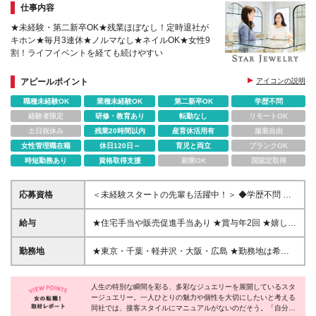
仕事内容
★未経験・第二新卒OK★残業ほぼなし！定時退社が
キホン★毎月3連休★ノルマなし★ネイルOK★女性9
割！ライフイベントを経ても続けやすい
アピールポイント
アイコンの説明
職種未経験OK
業種未経験OK
第二新卒OK
学歴不問
経験者限定
研修・教育あり
転勤なし
リモートOK
土日祝休み
残業20時間以内
産育休活用有
服装自由
女性管理職在籍
休日120日～
育児と両立
ブランクOK
時短勤務あり
資格取得支援
副業OK
国認定取得
応募資格
＜未経験スタートの先輩も活躍中！＞ ◆学歴不問 ◆
接客業未経験OK！ ◆第二新卒歓迎 接客好きな方、ジ
ュエリーに興味がある方…。 志望動機はなんでもOK♪
給与
★住宅手当や販売促進手当あり ★賞与年2回 ★嬉しい
入社後は先輩スタッフがしっかりサポートしていくの
社割制度あり ---------------- 【東京・千葉・軽井沢・大
で ご安心ください◎ ＜入社時の雇用形態について＞
阪】 月給24万円～27.5万円＋賞与2回＋各種手当
勤務地
★東京・千葉・軽井沢・大阪・広島 ★勤務地は希望
※雇用形態については、ご希望を考慮の上決定します
【広島】 月給22.5万円～26万円＋賞与2回＋各種手当
を考慮して決定します！転居を伴う転勤はありません
※契約社員の場合、契約期間は原則1年単位となりま
※閉店時間が20時以降の店舗は、別途遅番手当として
★住宅手当あり（支給条件あり） ★本社所在地：神
す 基本的には最大2年で正社員登用を実施しています
1万円または5千円を支給します。(支給要件あり) ※上
人生の特別な瞬間を彩る、多彩なジュエリーを展開しているスタ
奈川県 ▼募集中の勤務地コチラ▼ □東京エリア 銀座
★正社員登用率90％以上（2025年実績）
ージュエリー。一人ひとりの魅力や個性を大切にしたいと考える
記金額をもとに年齢およびキャリア等考慮の上、当社
店 銀座松屋店 玉川高島屋SC店 新宿高島屋店 新宿伊
同社では、接客スタイルにマニュアルがないのだそう。「自分ら
給与規定により決定します。 ※上記には、一律支給の
勢丹店 池袋東武店 表参道ヒルズ店 東京大丸店 渋谷ス