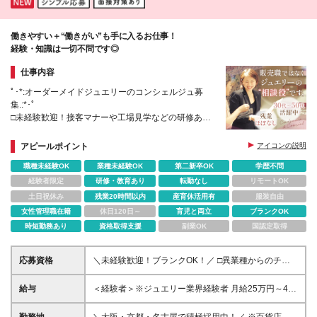
州】 ◆福岡県／福岡、小倉 ◆熊本／熊本 ◆鹿児島
／鹿児島 ◆大分県／大分 詳細の店舗住所は下記URL
からご覧ください。 【ANAYI／40店舗展開中】
働きやすい＋“働きがい”も手に入るお仕事！
⇒https://www.anayi.com/stores 【allureville／16店舗
経験・知識は一切不問です◎
展開中】⇒https://www.allureville.com/stores
【LOULOU WILLOUGHBY／5店舗展開中】
仕事内容
⇒https://www.loulouwilloughby.com/shop/
ﾟ･*:オーダーメイドジュエリーのコンシェルジュ募
集.:*･ﾟ
□未経験歓迎！接客マナーや工場見学などの研修あり
□残業ほぼなし／産育休取得実績あり
□百貨店割引有！百貨店の社員食堂・休憩室も利用可
アピールポイント
アイコンの説明
職種未経験OK
業種未経験OK
第二新卒OK
学歴不問
経験者限定
研修・教育あり
転勤なし
リモートOK
土日祝休み
残業20時間以内
産育休活用有
服装自由
女性管理職在籍
休日120日～
育児と両立
ブランクOK
時短勤務あり
資格取得支援
副業OK
国認定取得
応募資格
＼未経験歓迎！ブランクOK！／ □異業種からのチャ
レンジも大歓迎 □学歴不問 □30～50代のスタッフが中
心に活躍中 ﾟ･*:.こんな方、大歓迎です.:*･ﾟ ◎「売
給与
＜経験者＞※ジュエリー業界経験者 月給25万円～40
る」だけではなく、一生モノの知識や提案スキルを身
万円＋各種手当＋業績賞与 ＜未経験者＞ 月給24万円
につけたい方 ◎上質な接客を学び、接客のプロフェ
～＋各種手当＋業績賞与 ＊昇給/年1回 ＊通勤手当