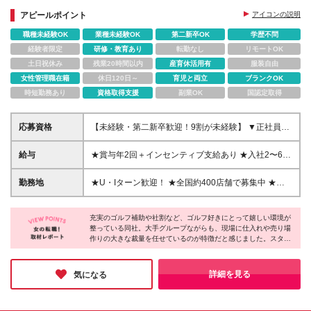
アピールポイント
アイコンの説明
職種未経験OK
業種未経験OK
第二新卒OK
学歴不問
経験者限定
研修・教育あり
転勤なし
リモートOK
土日祝休み
残業20時間以内
産育休活用有
服装自由
女性管理職在籍
休日120日～
育児と両立
ブランクOK
時短勤務あり
資格取得支援
副業OK
国認定取得
応募資格
【未経験・第二新卒歓迎！9割が未経験】 ▼正社員・
契約社員共通 ・学歴不問 ・ゴルフの知識も不要で
す！ ▼正社員募集のみ ・35歳以下の方※長期キャリ
給与
★賞与年2回＋インセンティブ支給あり ★入社2〜6年
ア形成のため ※契約社員・エリア限定契約社員につい
目で年収413万円〜500万円台後半の実績あり ■月給
て ・契約の更新 有（契約期間満了時に判断） ・更
25万6000円〜35万円＋賞与年2回＋各種手当 ※経
勤務地
★U・Iターン歓迎！ ★全国約400店舗で募集中 ★店
新上限なし ┗1年更新ですが基本的に満期はなく、 正
験・年齢・能力などを考慮のうえ、決定します。 ※固
舗によっては、車通勤も可能です！ 北海道から沖縄
社員と同様に店長等の店舗責任者もお任せしていま
定残業代（25h分/4万〜7.1万円）を含み、超過分は追
まで、全国47都道府県にある直営店舗で募集中！ ご
す。 ＼こんな方にピッタリです！／ ★趣味のゴルフ
加支給。 ※正社員は賞与満額、契約社員は6割、エリ
充実のゴルフ補助や社割など、ゴルフ好きにとって嬉しい環境が
希望や通勤方法などを考慮の上、配属先を決定しま
を活かして、楽しくお仕事がしたい方 ★お客様との
整っている同社。大手グループながらも、現場に仕入れや売り場
ア限定契約社員は3割支給となります。 ※3ヶ月の試
す。 ※詳細は、当社HP＜
作りの大きな裁量を任せているのが特徴だと感じました。スタッ
会話を楽しみたい方 ★同僚と相談し合える良い関係
用期間あり。期間中の給与・待遇に変更はありませ
https://www.golfpartner.co.jp/search/＞をご覧くださ
フがお客様の顔を思い浮かべながら働いているお話から、イキイ
性の中で働きたい方
ん。 ＼その他、嬉しい手当も／ 年間を通じて、メー
い。 ※異動時の引っ越し費用は当社が負担します。
キとした職場の雰囲気が伝わってくる取材でした。好きなゴルフ
カー主催・自社主催を問わず、 さまざまなキャンペ
※(変更の範囲)上記を除く当社関連勤務地
を仲間と楽しみながら、安定したキャリアを叶えたい方にピッタ
詳細を見る
気になる
ーンを頻繁に開催しています。 自社キャンペーンで
リの環境だと思います。
は、プライベートブランド商品などの販売実績に応じ
てインセンティブを支給。 1回のキャンペーンで10万