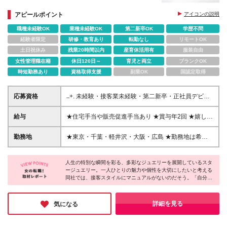
アピールポイント
アイコンの説明
職種未経験OK
業種未経験OK
第二新卒OK
学歴不問
経験者限定
研修・教育あり
転勤なし
リモートOK
土日祝休み
残業20時間以内
産育休活用有
服装自由
女性管理職在籍
休日120日～
育児と両立
ブランクOK
時短勤務あり
資格取得支援
副業OK
国認定取得
応募資格
‥+. 未経験・接客業未経験・第二新卒・正社員デビュ
ーも歓迎 .+‥ ◆学歴不問 ◆未経験OK ◆第二新卒歓迎
‥+. こんな方はぜひご応募ください！ .+‥ □接客・販売
給与
★住宅手当や販売促進手当あり ★賞与年2回 ★嬉しい
が好きな方（接客業未経験・バイト経験のみの方も歓
社割制度あり ---------------- 【東京・千葉・軽井沢・大
迎！） □チームで協力し合ったり、協調性を大切にで
阪】 月給24万円～27.5万円＋賞与2回＋各種手当
勤務地
★東京・千葉・軽井沢・大阪・広島 ★勤務地は希望
きる方 □ジュエリーやファッションに興味がある方 □
【広島】 月給22.5万円～26万円＋賞与2回＋各種手当
を考慮して決定します！転居を伴う転勤はありません
じっくり時間をかけてお客様と向き合いたい方 □ライ
※閉店時間が20時以降の店舗は、別途遅番手当として
★住宅手当あり（支給条件あり） ★本社所在地：神
フイベントを経ても長く働き続けたい方 「接客が好
1万円または5千円を支給します。(支給要件あり) ※上
人生の特別な瞬間を彩る、多彩なジュエリーを展開しているスタ
奈川県 ▼募集中の勤務地コチラ▼ □東京エリア 銀座
き」「ジュエリーが気になる」それだけで大丈夫！
ージュエリー。一人ひとりの魅力や個性を大切にしたいと考える
記金額をもとに年齢およびキャリア等考慮の上、当社
店 銀座松屋店 玉川高島屋SC店 新宿高島屋店 新宿伊
同社では、接客スタイルにマニュアルがないのだそう。「自分ら
入社後に先輩スタッフが一からしっかり育てます◎
給与規定により決定します。 ※上記には、一律支給の
勢丹店 池袋東武店 表参道ヒルズ店 東京大丸店 渋谷ス
しさを活かしながら働けるのが嬉しい！」というコメントを、現
＜入社時の雇用形態について＞ ※雇用形態について
スマイル手当1万円を含みます。 ※残業代は別途全額
クランブルスクエア店 □長野（軽井沢） 軽井沢プリン
場で活躍するスタッフの方からも頂いています。歴史あるブラン
は、ご希望を考慮の上決定します ※契約社員の場合、
支給します。 ※試用期間3ヵ月。その間の販売促進手
スショッピングプラザ店 □千葉 千葉そごう店 □大阪 梅
ドの接客ノウハウを学びつつ、自分だけの魅力も伸ばしていけ
詳細を見る
気になる
契約期間は原則1年単位となります 基本的には最大2
当を除く、給与・待遇に変更はありません。 ※販売促
る…とても素敵な環境だと感じました！
田大丸店 心斎橋大丸店 大阪高島屋店 梅田阪急店 SJX
年で正社員登用を実施しています ★正社員登用率
進手当とは、店舗目標を達成した際に支給される手当
大阪店（※） □広島 広島そごう店 ※SJXは、STAR
90％以上（2025年実績）
です！（試用期間中の支給はありません） ※賞与は在