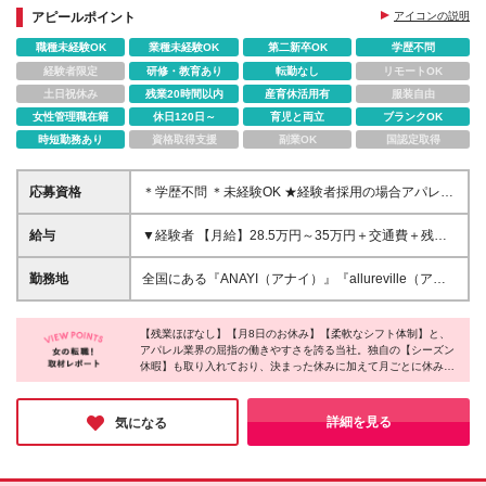
◇月8日+シーズン休暇23日+有給5日で実質年125日
アピールポイント
アイコンの説明
お休み可
職種未経験OK
業種未経験OK
第二新卒OK
学歴不問
経験者限定
研修・教育あり
転勤なし
リモートOK
土日祝休み
残業20時間以内
産育休活用有
服装自由
女性管理職在籍
休日120日～
育児と両立
ブランクOK
時短勤務あり
資格取得支援
副業OK
国認定取得
応募資格
＊学歴不問 ＊未経験OK ★経験者採用の場合アパレル
経験1年以上 ～こんな方におススメ～ *人と話すこと
が大好き! *アパレル経験は無いけれど、お洋服が好き!
給与
▼経験者 【月給】28.5万円～35万円＋交通費＋残業
*ライフスタイルが変わってもキャリアを諦めたくな
代全額支給 ▼未経験 【月給】24万円～30万円＋交通
い *長く働ける会社に勤めたい *年齢を重ねても活躍
費＋残業代全額支給 ※経験や能力等を考慮の上、当社
勤務地
全国にある『ANAYI（アナイ）』『allureville（アル
できるブランドで働きたい *ロールモデルとなる先輩
規定により決定いたします。 ※上記給与には一律支給
アバイル）』 『LOULOU WILLOUGHBY（ルル・ウ
社員がたくさん活躍している職場がいい
の制服手当2万円を含む。 ※試用期間6ヶ月あり。期
ィルビー）』の ご希望の勤務地にて活躍していただ
間中の条件変更なし。 ★将来的に店長になった場合
【残業ほぼなし】【月8日のお休み】【柔軟なシフト体制】と、
きます！ ＼3月オープン！／ LOULOU
アパレル業界の屈指の働きやすさを誇る当社。独自の【シーズン
は月給36万円～も可能です
WILLOUGHBY 博多阪急 └博多駅直結！ 【北海道】
休暇】も取り入れており、決まった休みに加えて月ごとに休みを
◆北海道／札幌 【東北】 ◆宮城県／仙台 【関東】 ◆
シフトに組み込んでくれるそうです♪さらに、アパレル業界では
千葉県／千葉 ◆神奈川県／横浜 ◆東京都／中央区
珍しく、取得義務有休と合わせて【年間125日】の休みを取れる
（日本橋、銀座）千代田区（丸の内、有楽町）港区
と伺いました！産育休の取得実績もあるため、好きを仕事に長く
詳細を見る
気になる
輝き続けられる環境だと思います！
（六本木）新宿区（新宿）豊島区（池袋）渋谷区（恵
比寿）世田谷区（玉川）、立川市（立川） ◆埼玉県
／さいたま市 ◆群馬県／高崎市 【東海】 ◆静岡／浜