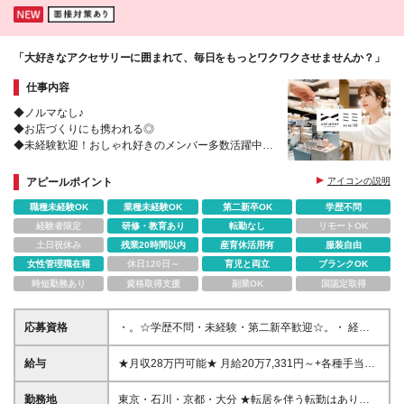
「大好きなアクセサリーに囲まれて、毎日をもっとワクワクさせませんか？」
仕事内容
◆ノルマなし♪
◆お店づくりにも携われる◎
◆未経験歓迎！おしゃれ好きのメンバー多数活躍中！
◆住宅・皆勤手当あり
◆残業ほぼ無し
アピールポイント
アイコンの説明
◆シフトの希望も考慮
職種未経験OK
業種未経験OK
第二新卒OK
学歴不問
経験者限定
研修・教育あり
転勤なし
リモートOK
土日祝休み
残業20時間以内
産育休活用有
服装自由
女性管理職在籍
休日120日～
育児と両立
ブランクOK
時短勤務あり
資格取得支援
副業OK
国認定取得
応募資格
・。☆学歴不問・未経験・第二新卒歓迎☆。・ 経験
ではなく、共に長く働いて 一緒にお店を盛り上げて
くれるスタッフをお待ちしています♪ 【こんな方にピ
給与
★月収28万円可能★ 月給20万7,331円～+各種手当
ッタリのお仕事です】 ＊ファッションやアクセサリ
（エリアにより異なる） 首都圏：月給23万708円～
ーに興味がある方 ＊人を笑顔にするのが好きな方 ＊
（みなし残業代 4,708円～） 京都：月給22万2,337円
勤務地
東京・石川・京都・大分 ★転居を伴う転勤はありま