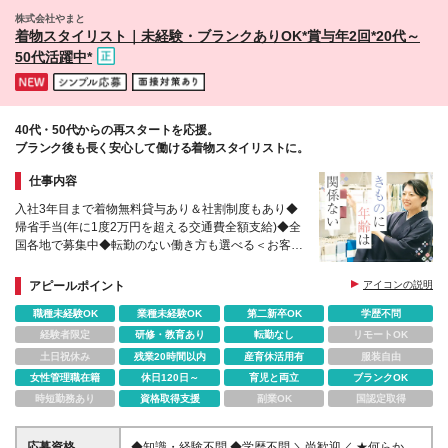
松 ◆愛知県／名古屋 【北陸】 ◆石川県／金沢 【関
株式会社やまと
西】 ◆京都府／京都 ◆大阪府／大阪市（梅田、なん
着物スタイリスト｜未経験・ブランクありOK*賞与年2回*20代～
ば、心斎橋）阿倍野区（あべの）吹田市（吹田） ◆
50代活躍中*
兵庫県／神戸、西宮 【中国】 ◆岡山県／岡山市 【九
州】 ◆福岡県／福岡、小倉 ◆熊本／熊本 ◆鹿児島
／鹿児島 ◆大分県／大分 詳細の店舗住所は下記URL
からご覧ください。 【ANAYI／40店舗展開中】
40代・50代からの再スタートを応援。
⇒https://www.anayi.com/stores 【allureville／16店舗
ブランク後も長く安心して働ける着物スタイリストに。
展開中】⇒https://www.allureville.com/stores
【LOULOU WILLOUGHBY／5店舗展開中】
仕事内容
⇒https://www.loulouwilloughby.com/shop/
入社3年目まで着物無料貸与あり＆社割制度もあり◆
帰省手当(年に1度2万円を超える交通費全額支給)◆全
国各地で募集中◆転勤のない働き方も選べる＜お客様
との会話を楽しみながら働ける“着物”の販売スタッフ
＞
アピールポイント
アイコンの説明
職種未経験OK
業種未経験OK
第二新卒OK
学歴不問
経験者限定
研修・教育あり
転勤なし
リモートOK
土日祝休み
残業20時間以内
産育休活用有
服装自由
女性管理職在籍
休日120日～
育児と両立
ブランクOK
時短勤務あり
資格取得支援
副業OK
国認定取得
応募資格
◆知識・経験不問 ◆学歴不問 ＼尚歓迎／ ★何らかの