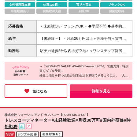
女性管理職在籍
休日120日～
育児と両立
ブランクOK
時短勤務あり
資格取得支援
副業OK
国認定取得
応募資格
＜未経験OK・ブランクOK＞ ◆学歴不問 ◆基本的な
PC操作ができる方(Word・Excelなど) ☆ワーキング
ママも活躍中 ＼下記の様な思考をお持ちの方にピッ
給与
【未経験～】 ・月給26万円以上＋各種手当＋賞与年2
タリの仕事です♪／ ◇誰かの役に立ったり、誰かを喜
回 ※試用期間中の給与は月給25万円以上（その他待
ばせたりする仕事をしたい方 ◇腰を据えて長く働き
遇変動なし） 【営業・販売経験ありの方】 ・月給27
勤務地
駅チカ徒歩5分以内の好立地♪ ＜ワンステップ新宿店
たい方 ◇お客様に寄り添った提案をしたい方 ◇人と
万円以上＋各種手当＋賞与年2回 ※試用期間中の給与
＞ 東京都新宿区西新宿1丁目-19-8 新東京ビル4階 ※
話すことが好きな方
は月給26万円以上（その他待遇変動なし） ※時間外
女性医療用ウィッグ専門店「ワンステップ」に勤務し
手当は別途支給します ※試用期間3ヵ月（短縮あり）
～『WOMAN'S VALUE AWARD Femtech2024』で優秀賞・特別
ていただきます。 ---------------- ＜大阪(関西本社)＞ 大
賞をダブル受賞～
阪府大阪市北区梅田3-3-45 マルイト西梅田ビル 5F
外見に悩みを持つ女性が日常生活を満喫できるようにと、「人工
※（変更の範囲）上記を除く当社関連勤務地
乳房」「乳がん患者用の下着」などのFemtech(フェムテック)事
業に注力している同社。女性にしか分からないデリケートな悩み
やコンプレックスだからこそ、同社のスタッフは女性が中心で
詳細を見る
気になる
す。女性管理職も在籍しており、長期的なキャリアアップを叶え
たい方にもオススメの企業だと思いました！
株式会社 フォーシス アンド カンパニー【FOUR SIS & CO.】
ドレスコーディネーター#未経験歓迎#月収30万可#国内外研修#時
短勤務