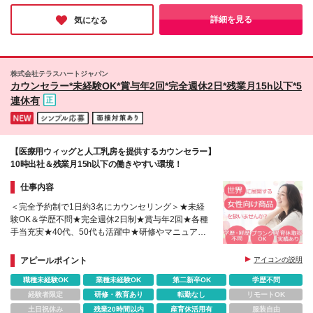
さんすて岡山店 ゆめタウン高松店 イオンモール高知
から直接ご指名をいただいたり、数十年来の“ファン”の方もいる
スになります＞ ◆家賃補助(転勤ありの場合) ◆引越手
店 アミュプラザおおいた店 イオンモール宮崎店
のだそうです。魅力ある「きもの」を通じて、たくさんのお客様
詳細を見る
気になる
当(全額支給) ◆赴任手当(10万円) ◆帰省手当(年に1
と交流をする。とてもステキなお仕事だと思いました！
Y.&SONS神田 【その他募集地域】 全国各店舗にて募
度、2万円を超える交通費全額支給)
集中！下記より拠点をご確認ください。 ※人員状況に
より選考にご案内できかねる場合がございます ※変更
の範囲：上記を除く当社関連勤務地
株式会社テラスハートジャパン
カウンセラー*未経験OK*賞与年2回*完全週休2日*残業月15h以下*5
連休有
【医療用ウィッグと人工乳房を提供するカウンセラー】
10時出社＆残業月15h以下の働きやすい環境！
仕事内容
＜完全予約制で1日約3名にカウンセリング＞★未経
験OK＆学歴不問★完全週休2日制★賞与年2回★各種
手当充実★40代、50代も活躍中★研修やマニュアル
動画でスタート
アピールポイント
アイコンの説明
職種未経験OK
業種未経験OK
第二新卒OK
学歴不問
経験者限定
研修・教育あり
転勤なし
リモートOK
土日祝休み
残業20時間以内
産育休活用有
服装自由