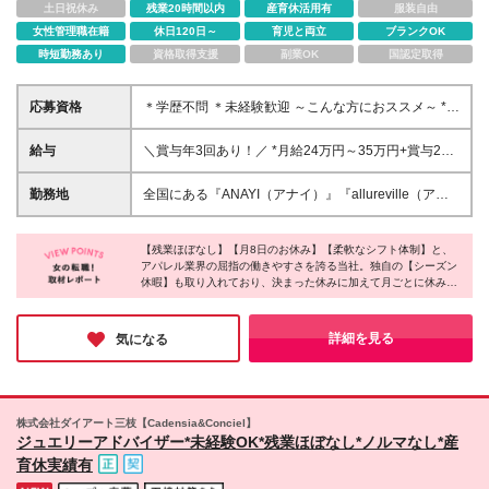
土日祝休み
残業20時間以内
産育休活用有
服装自由
女性管理職在籍
休日120日～
育児と両立
ブランクOK
時短勤務あり
資格取得支援
副業OK
国認定取得
応募資格
＊学歴不問 ＊未経験歓迎 ～こんな方におススメ～ *人
と話すことが大好き! *アパレル経験は無いけれど、お
洋服が好き! *ライフスタイルが変わってもキャリアを
給与
＼賞与年3回あり！／ *月給24万円～35万円+賞与2回
諦めたくない *長く働ける会社に勤めたい *年齢を重
+業績賞与 ※経験や能力等を考慮の上、当社規定によ
ねても活躍できるブランドで働きたい *ロールモデル
り決定いたします。 ※上記給与には一律支給の制服手
勤務地
全国にある『ANAYI（アナイ）』『allureville（アル
となる先輩社員がたくさん活躍している職場がいい
当2万円を含む。 ※試用期間6ヶ月あり。期間中の条
アバイル）』 『LOULOU WILLOUGHBY（ルル・ウ
件変更なし。 ★残業代は1分単位で別途支給します。
ィルビー）』の ご希望の勤務地にて活躍していただ
【残業ほぼなし】【月8日のお休み】【柔軟なシフト体制】と、
きます！ ＼3月オープン！／ LOULOU
アパレル業界の屈指の働きやすさを誇る当社。独自の【シーズン
WILLOUGHBY 博多阪急 └博多駅直結！ 【北海道】
休暇】も取り入れており、決まった休みに加えて月ごとに休みを
◆北海道／札幌 【東北】 ◆宮城県／仙台 【関東】 ◆
シフトに組み込んでくれるそうです♪さらに、アパレル業界では
千葉県／千葉 ◆神奈川県／横浜 ◆東京都／中央区
珍しく、取得義務有休と合わせて【年間125日】の休みを取れる
（日本橋、銀座）千代田区（丸の内、有楽町）港区
と伺いました！産育休の取得実績もあるため、好きを仕事に長く
詳細を見る
気になる
輝き続けられる環境だと思います！
（六本木）新宿区（新宿）豊島区（池袋）渋谷区（恵
比寿）世田谷区（玉川）、立川市（立川） ◆埼玉県
／さいたま市 ◆群馬県／高崎市 【東海】 ◆静岡／浜
松 ◆愛知県／名古屋 【北陸】 ◆石川県／金沢 【関
株式会社ダイアート三枝【Cadensia&Conciel】
西】 ◆京都府／京都 ◆大阪府／大阪市（梅田、なん
ジュエリーアドバイザー*未経験OK*残業ほぼなし*ノルマなし*産
ば、心斎橋）阿倍野区（あべの）吹田市（吹田） ◆
育休実績有
兵庫県／神戸、西宮 【中国】 ◆岡山県／岡山市 【九