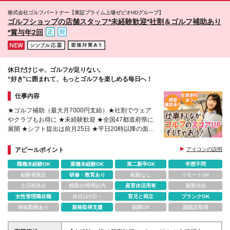
円を超えることもあり、 なかには年間50万円以上を
株式会社ゴルフパートナー【東証プライム上場ゼビオHDグループ】
獲得する社員もいます。
ゴルフショップの店舗スタッフ*未経験歓迎*社割＆ゴルフ補助あり
*賞与年2回
休日だけじゃ、ゴルフが足りない。
“好き”に囲まれて、もっとゴルフを楽しめる毎日へ！
仕事内容
★ゴルフ補助（最大月7000円支給）★社割でウェア
やクラブもお得に ★未経験歓迎 ★全国47都道府県に
展開 ★シフト提出は前月25日 ★平日20時以降の面接
可能
アピールポイント
アイコンの説明
職種未経験OK
業種未経験OK
第二新卒OK
学歴不問
経験者限定
研修・教育あり
転勤なし
リモートOK
土日祝休み
残業20時間以内
産育休活用有
服装自由
女性管理職在籍
休日120日～
育児と両立
ブランクOK
時短勤務あり
資格取得支援
副業OK
国認定取得