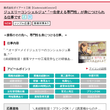
JEWELRYが2006年に展開をスタートさせた メイ
籍6か月以上で支給します。
ドインジャパンのメンズ・ユニセックスジュエリーブ
株式会社ダイアート三枝【Cadensia&Conciel】
ランドです。 ※（変更の範囲）上記を除く当社関連
ジュエリーコンシェルジュ*「一生使える専門性」が身につけられ
勤務地 【店舗詳細】 https://www.star-
る仕事です
jewelry.com/pages/store/sj-storelist.html
＝接客のその先へ。専門性を身につける仕事。＝
仕事内容
ﾟ･*:オーダーメイドジュエリーのコンシェルジュ募
集.:*･ﾟ
□未経験歓迎！接客マナーや工場見学などの研修あり
□残業ほぼなし／産育休取得実績あり
□百貨店割引有！百貨店の社員食堂・休憩室も利用可
アピールポイント
アイコンの説明
職種未経験OK
業種未経験OK
第二新卒OK
学歴不問
経験者限定
研修・教育あり
転勤なし
リモートOK
土日祝休み
残業20時間以内
産育休活用有
服装自由
女性管理職在籍
休日120日～
育児と両立
ブランクOK
時短勤務あり
資格取得支援
副業OK
国認定取得
応募資格
＼未経験歓迎！ブランクOK！／ □異業種からのチャ