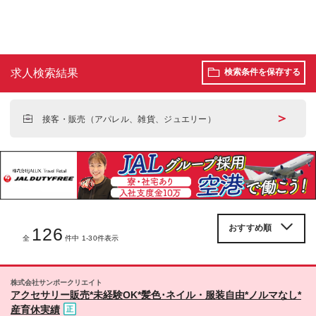
求人検索結果
検索条件を保存する
＞
接客・販売（アパレル、雑貨、ジュエリー）
126
全
件中 1-30件表示
株式会社サンポークリエイト
アクセサリー販売*未経験OK*髪色･ネイル・服装自由*ノルマなし*
産育休実績