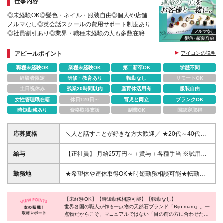
仕事内容
◎未経験OK◎髪色・ネイル・服装自由◎個人や店舗
ノルマなし◎英会話スクールの費用サポート制度あり
◎社員割引あり◎業界・職種未経験の人も多数在籍◎
希望休OK◎SNS運用にも携われる◎20代・30代活躍
中
アピールポイント
アイコンの説明
職種未経験OK
業種未経験OK
第二新卒OK
学歴不問
経験者限定
研修・教育あり
転勤なし
リモートOK
土日祝休み
残業20時間以内
産育休活用有
服装自由
女性管理職在籍
休日120日～
育児と両立
ブランクOK
時短勤務あり
資格取得支援
副業OK
国認定取得
応募資格
＼人と話すことが好きな方大歓迎／ ★20代～40代の
スタッフが活躍中 ◆未経験OK ◆第二新卒歓迎 ◆学歴
不問 ～*業界・職種未経験の人も多数！*～ 飲食店ス
給与
【正社員】 月給25万円～＋賞与＋各種手当 ※試用期
タッフや映像関連など 異業界からの転職者も多数活
間6か月あり。期間中は時給1400円となり、その他待
躍しています♪
遇に変更はありません。 ※残業代は別途支給します
勤務地
★希望休や連休取得OK★時短勤務相談可能★転勤な
【アルバイト】 時給1,400円～＋各種手当 ※昇給あり
し★U・Iターン歓迎 【渋谷スクランブルスクエア
※正社員登用あり
5F】 東京都渋谷区渋谷2丁目24−12 渋谷スクランブル
【未経験OK】【時短勤務相談可能】【転勤なし】
スクエア5F 【Biju mam STATION】 東京都港区北青
世界各国の職人が作る一点物の天然石ブランド「Biju mam」。一
山3-6-12 東京メトロ表参道駅構内 Echika表参道
点物だからこそ、マニュアルではない「目の前の方に合わせた言
【Biju mam 横浜高島屋1F】 神奈川県横浜市西区南幸
葉」を大切にしていました。それが面白さに変わるのは、ノルマ