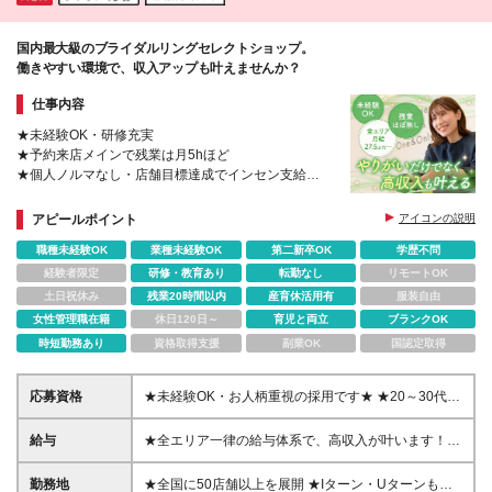
国内最大級のブライダルリングセレクトショップ。
働きやすい環境で、収入アップも叶えませんか？
仕事内容
★未経験OK・研修充実
★予約来店メインで残業は月5hほど
★個人ノルマなし・店舗目標達成でインセン支給
★国内最大級のブライダルリングセレクトショップ
アピールポイント
アイコンの説明
職種未経験OK
業種未経験OK
第二新卒OK
学歴不問
経験者限定
研修・教育あり
転勤なし
リモートOK
土日祝休み
残業20時間以内
産育休活用有
服装自由
女性管理職在籍
休日120日～
育児と両立
ブランクOK
時短勤務あり
資格取得支援
副業OK
国認定取得
応募資格
★未経験OK・お人柄重視の採用です★ ★20～30代が
多数活躍中！ ■学歴不問 ■接客や販売、営業などのご
経験をお持ちであれば、 コミュニケーション力を
給与
★全エリア一律の給与体系で、高収入が叶います！
活かしていただけます♪ *＼こんな方にぴったり！／*
★賞与年2回 ★毎月インセンティブ支給のチャンスあ
■人を喜ばせることにワクワクする ■「明るい」「ポ
り！ ＜店舗共通＞ 月給275,000円～300,000円＋イン
勤務地
★全国に50店舗以上を展開 ★Iターン・Uターンも歓