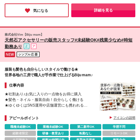
1-6-31 横浜高島屋 1F 【Biju mam ルミネ大宮】 埼玉
に縛られずチームで助け合う文化があるから！「お客様と一緒に
県さいたま市大宮区錦町630 ルミネ2 3F 【Biju mam
運命の石を探す」という純粋な接客の醍醐味に加え、SNSや売場
詳細を見る
気になる
作りにも自分のアイデアが反映される魅力的な環境です♪
福岡パルコ本館2F】 福岡県福岡市中央区天神2-11-1
福岡パルコ本館 2F (変更の範囲)上記を除く当社関連
勤務地
株式会社Vim【Biju mam】
天然石アクセサリーの販売スタッフ#未経験OK#残業少なめ#時短
勤務あり
服装も髪色も自分らしいスタイルで働ける★
世界各地の工房で職人が手作業で仕上げるBiju mam♪
仕事内容
★社割あり♪お気に入りの一点物をお得に購入
★髪色・ネイル・服装自由！自分らしく働ける
★ゆくゆくはSNS運用や店舗運営にも携われる
★産育休取得・復帰実績あり！ライフイベントにも理
解のある職場
アピールポイント
アイコンの説明
職種未経験OK
業種未経験OK
第二新卒OK
学歴不問
経験者限定
研修・教育あり
転勤なし
リモートOK
土日祝休み
残業20時間以内
産育休活用有
服装自由