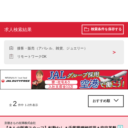
求人検索結果
検索条件を保存する
接客・販売（アパレル、雑貨、ジュエリー）
＞
リモートワークOK
2
全
件中 1-2件表示
京都きもの友禅株式会社
【きもの販売スタッフ】転勤なし＊千葉県積極採用＊安定基盤