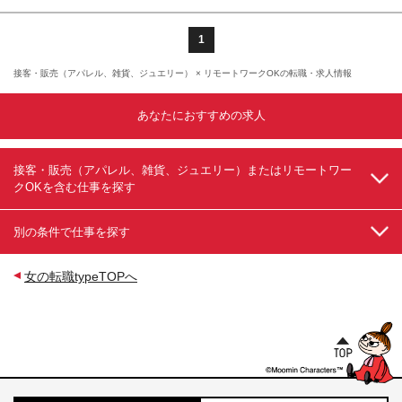
みや表参道スクエア2F ■川崎店／神奈川県川崎市川崎
区駅前本町26-4 ラウンドクロス 7F ■長野店／長野県
長野市南千歳町826 アールエフ C-ONE3Ｆ ■岐阜店／
1
岐阜県岐阜市吉野町6-6リブラ21コンフォートホテル
岐阜1F ■名古屋店／愛知県名古屋市中区栄2-1-1 日土
接客・販売（アパレル、雑貨、ジュエリー） × リモートワークOKの転職・求人情報
地名古屋ビル1F ■岡崎店／愛知県岡崎市上明大寺町2-
1 ■四日市店／三重県四日市市安島1丁目2-25 Ｈ．Ｔ2
あなたにおすすめの求人
ビル5Ｆ ■大阪難波店／大阪府大阪市中央区千日前一
丁目 4-8 千日前Ｍ’sビル6F ■岡山店／岡山県岡山市北
区下石井1丁目1−3 日本生命岡山第二ビル新館1Ｆ ■広
島店／広島県広島市中区中町6-30 広テレプラザ5F ■
接客・販売（アパレル、雑貨、ジュエリー）またはリモートワー
天神店／福岡県福岡市中央区天神1-12-7 福岡ダイヤ
クOKを含む仕事を探す
モンドビルB1F ■熊本店／熊本県熊本市中央区花畑町
1-7 MY熊本ビル1F
別の条件で仕事を探す
女の転職typeTOPへ