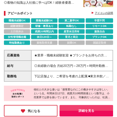
◎着物の知識は入社後に学べばOK！経験者優遇
◎頑張りは賞与・インセンティブで還元
◎経験を活かしながら長くキャリアを築ける
アピールポイント
アイコンの説明
職種未経験OK
業種未経験OK
第二新卒OK
学歴不問
経験者限定
研修・教育あり
転勤なし
リモートOK
土日祝休み
残業20時間以内
産育休活用有
服装自由
女性管理職在籍
休日120日～
育児と両立
ブランクOK
時短勤務あり
資格取得支援
副業OK
国認定取得
応募資格
★業界・職種未経験歓迎 ★ブランクをお持ちの方も
歓迎 ◎経験者の方は優遇 着物の知識や販売経験は一
切不要！ 入社後の研修やサポート体制が整っている
給与
◎未経験の場合 月給20万円～28万円＋時間外勤務手
ため、 「新しい分野に挑戦したい」「接客スキルを
当＋インセンティブ ◎呉服店経験者の場合 月給23万
活かしたい」 という方も安心してスタートできま
円～30万円＋時間外勤務手当＋インセンティブ ◎店
勤務地
下記店舗より、ご希望を考慮の上配属 ■東京本館／東
す。 ＜必須条件＞ ■高卒以上の方 ＼ こんな方はさら
舗運営の経験者の場合 月給27万円～30万円＋時間外
京都中央区日本橋本町4-8-15 NEO KAWAI
に歓迎！ ／ ◎お客様一人ひとりに寄り添った接客を
勤務手当＋インセンティブ ※時間外勤務手当は全額支
BUILDING2F ■八王子店／東京都八王子市明神町3
したい方 ◎人との会話やコミュニケーションを楽し
給します ＜昇給／賞与／インセンティブ＞ ■給与評
他社との大きな違いは「接客業なのにこの働きやすさは珍しい」
丁目20−6 八王子ファーストスクエア2Ｆ ■船橋店／千
める方 ◎チームワークを大切にしながら働きたい方
という点。年間休日127日、残業月10時間前後という数字は、小
価 年1回（7月） └頑張りを正当に評価しています！
葉県船橋市本町5-4-2 森ビル2F ■松戸店／千葉県松戸
売業界では群を抜いています。また、 印象的だったのは、社員の
◎専門知識を身につけながら成長したい方
■賞与 年2回（7月・12月） ■インセンティブ └実績
市松戸１307−１ 松戸ビル1階 ■所沢店／埼玉県所沢市
方の「お客様との長いお付き合い」という言葉。成人式がきっか
に応じて毎月支給 入社1年間はインセンティブ保証
日吉町15−14 所沢第一生命ビル2F ■水戸店／茨城県
けで出会ったお客様が、人生の様々な場面で再び訪れてくださる
もあります！
水戸市泉町1丁目2−1 アーバンスクエア水戸ビル3Ｆ ■
そうです。単なる販売ではなく、人との繋がりを大切にする姿勢
詳細を見る
気になる
が、高い顧客満足度に繋がっているのだと感じました。
宇都宮店／栃木県宇都宮市馬場通り4丁目1−1 うつの