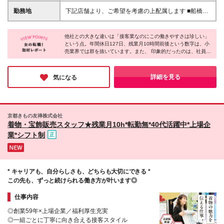
件＞ ■高卒以上の方 ＜必須条件＞ ■高卒以上の方 ＼
円～30万円＋時間外勤務手当＋インセンティブ ◎店
勤務地
下記店舗より、ご希望を考慮の上配属します ■船橋店
こんな方にはさらに歓迎！ ／ ◎地域のお客様とのつ
舗運営の経験者の場合 月給27万円～30万円＋時間外
／千葉県船橋市本町5丁目4-2 森ビル 2F ■松戸店／千
ながりを大切にしたい方 ◎一人ひとりに寄り添う接
勤務手当＋インセンティブ ※時間外勤務手当は全額支
葉県松戸市松戸1307-1 松戸ビル 1階 ※大型催事に伴
客をしたい方 ◎人の喜びを自分のやりがいにできる
給します ＜昇給／賞与／インセンティブ＞ ■給与評
他社との大きな違いは「接客業なのにこの働きやすさは珍しい」
い、出張が発生する場合があります（出張手当あり）
方 ◎好きな街で腰を据えて働きたい方
という点。年間休日127日、残業月10時間前後という数字は、小
価 年1回（7月） └頑張りを正当に評価しています！
※原則、入社1年目の出張なし ※変更の範囲・上記を
売業界では群を抜いています。また、 印象的だったのは、社員の
■賞与 年2回（7月・12月） ■インセンティブ └実績
除く当社関連勤務地
方の「お客様との長いお付き合い」という言葉。成人式がきっか
に応じて毎月支給 入社1年間はインセンティブ保証
けで出会ったお客様が、人生の様々な場面で再び訪れてくださる
もあります！
そうです。単なる販売ではなく、人との繋がりを大切にする姿勢
詳細を見る
気になる
が、高い顧客満足度に繋がっているのだと感じました。
京都きもの友禅株式会社
着物・宝飾販売スタッフ★残業月10h*転勤無*40代活躍中*上場企
業*シフト制
* キャリアも、自分らしさも、どちらも大切にできる *
この先も、ずっと続けられる働き方が叶います◎
仕事内容
◎創業59年×上場企業／福利厚生充実
◎一組ごとに丁寧に向き合える接客スタイル