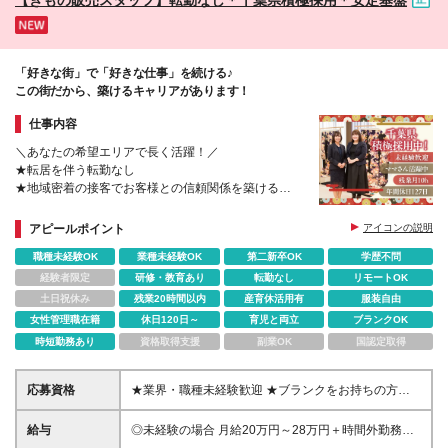
「好きな街」で「好きな仕事」を続ける♪
この街だから、築けるキャリアがあります！
仕事内容
＼あなたの希望エリアで長く活躍！／
★転居を伴う転勤なし
★地域密着の接客でお客様との信頼関係を築ける
★未経験から着物のプロへ成長！充実の研修あり
★上場企業ならではの安定基盤で将来も安心
アピールポイント
アイコンの説明
職種未経験OK
業種未経験OK
第二新卒OK
学歴不問
経験者限定
研修・教育あり
転勤なし
リモートOK
土日祝休み
残業20時間以内
産育休活用有
服装自由
女性管理職在籍
休日120日～
育児と両立
ブランクOK
時短勤務あり
資格取得支援
副業OK
国認定取得
応募資格
★業界・職種未経験歓迎 ★ブランクをお持ちの方も
歓迎 ◎経験者の方は優遇 「人と話すことが好き」
「地域に根差して働きたい」 そんな想いをお持ちの
給与
◎未経験の場合 月給20万円～28万円＋時間外勤務手
方なら、着物や販売の知識は問いません。 ＜必須条
当＋インセンティブ ◎呉服店経験者の場合 月給23万