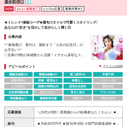
連休取得◎
ん
★トレンド×振袖コーデ★最旬スタイルで可愛くスタイリング♪
あなたの"好き"を活かして自分らしく輝く◎
仕事内容
'+°振袖選び、着付け、撮影まで「人生の記念日」の
お手伝い'+°
◇先輩の9割が未経験から活躍！イチから多彩なスキ
ルが身につきます◎
◇1組に2～3時間。じっくりお客様と向き合う＜感動
アピールポイント
アイコンの説明
幸福クリエイター＞
職種未経験OK
業種未経験OK
第二新卒OK
学歴不問
経験者限定
研修・教育あり
転勤なし
リモートOK
土日祝休み
残業20時間以内
産育休活用有
服装自由
女性管理職在籍
休日120日～
育児と両立
ブランクOK
時短勤務あり
資格取得支援
副業OK
国認定取得
応募資格
＼20代が8割！異業種からの転職者もたくさん♪／ ■学
歴不問 ■未経験・第二新卒歓迎！ 今までの経験や特別
なスキルは一切問いません。 新人のサポート体制が
給与
★月給30万円可 ★賞与(年4回) ※部門目標達成時 ★チ