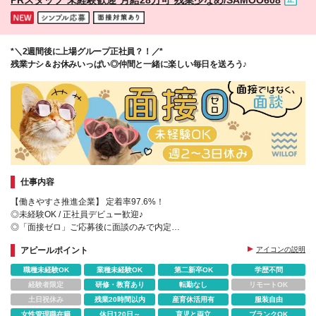
*＼2週間後に上場グループ正社員？！／*
残業ナシ＆お休みいっぱい◎仲間と一緒に楽しい毎日を送ろう♪
仕事内容
【働きやすさ推進企業】 定着率97.6%！
◎未経験OK / 正社員デビュー歓迎♪
◎「面接ゼロ」ご応募後に面談のみで内定
★週2～3日休み＆残業ほぼ０
アピールポイント
アイコンの説明
★賞与年2回
★産育休取得実績ほぼ100%
職種未経験OK
業種未経験OK
第二新卒OK
学歴不問
★豊富なキャリアパス
経験者限定
研修・教育あり
転勤なし
リモートOK
土日祝休み
残業20時間以内
産育休活用有
服装自由
女性管理職在籍
休日120日～
育児と両立
ブランクOK